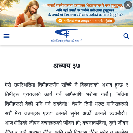
अध्याय ३७
अध्याय ३७
मेरो उपस्थितिमा तिमीहरूसँग साँच्‍चै नै विश्‍वासको अभाव हुन्छ र
तिमीहरू प्रायजसो कार्य गर्न आफैमाथि भरोसा गर्छौ। “मविना
तिमीहरूले केही पनि गर्न सक्दैनौ!” तैपनि तिमी भ्रष्ट मानिसहरूले
सधैँ मेरा वचनहरू एउटा कानले सुनेर अर्को कानले उडाउँछौ।
आजभोलिको जीवन वचनहरूको जीवन हो; वचनहरूविना, कुनै जीवन
हुँदैन र कुनै अनुभव हुँदैन, अनि कुनै विश्‍वास हुँदैन भनेर त उल्‍लेख