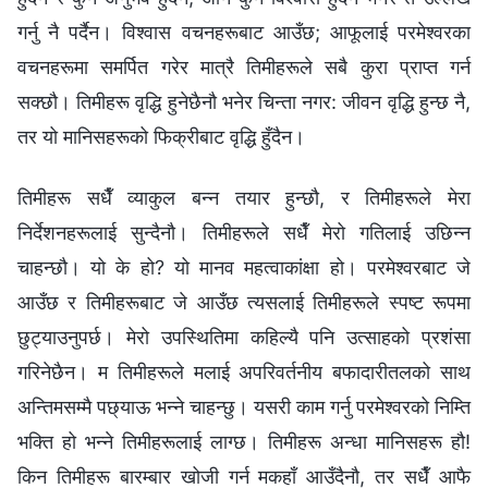
गर्नु नै पर्दैन। विश्‍वास वचनहरूबाट आउँछ; आफूलाई परमेश्‍वरका
वचनहरूमा समर्पित गरेर मात्रै तिमीहरूले सबै कुरा प्राप्त गर्न
सक्छौ। तिमीहरू वृद्धि हुनेछैनौ भनेर चिन्ता नगर: जीवन वृद्धि हुन्छ नै,
तर यो मानिसहरूको फिक्रीबाट वृद्धि हुँदैन।
तिमीहरू सधैँ व्याकुल बन्‍न तयार हुन्छौ, र तिमीहरूले मेरा
निर्देशनहरूलाई सुन्दैनौ। तिमीहरूले सधैँ मेरो गतिलाई उछिन्‍न
चाहन्छौ। यो के हो? यो मानव महत्वाकांक्षा हो। परमेश्‍वरबाट जे
आउँछ र तिमीहरूबाट जे आउँछ त्यसलाई तिमीहरूले स्पष्ट रूपमा
छुट्याउनुपर्छ। मेरो उपस्थितिमा कहिल्यै पनि उत्साहको प्रशंसा
गरिनेछैन। म तिमीहरूले मलाई अपरिवर्तनीय बफादारीतलको साथ
अन्तिमसम्‍मै पछ्याऊ भन्‍ने चाहन्छु। यसरी काम गर्नु परमेश्‍वरको निम्ति
भक्ति हो भन्‍ने तिमीहरूलाई लाग्छ। तिमीहरू अन्धा मानिसहरू हौ!
किन तिमीहरू बारम्‍बार खोजी गर्न मकहाँ आउँदैनौ, तर सधैँ आफै