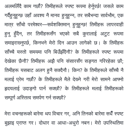
अलमलिँदै काम गर्छौ? तिमीहरूले स्पष्ट रूपमा हेर्नुपर्छ! जसले काम
गर्दैहुनुहुन्छ उहाँ अवश्य नै मानव हुनुहुन्‍न, तर सबैभन्दा सार्वभौम, एक
मात्र साँचो परमेश्‍वर—सर्वशक्तिमान् हुनुहुन्छ! तिमीहरू लापरवाही
हुनु हुँदैन, तर तिमीहरूसँग भएको सबै कुरालाई अटुट रूपमा
समाइराख्‍नुपर्छ, किनभने मेरो दिन आउन लागेको छ। के तिमीहरू
साँच्‍चै यस्तो समयमा पनि बिउँझँदैनौ? के तिमीहरूले स्पष्ट रूपमा
देखेका छैनौ? तिमीहरू अझै पनि संसारसँग सङ्गत गरिरहेका छौ;
तिमीहरू यसबाट अलग हुनै सक्दैनौ। किन? के तिमीहरूले साँच्‍चै नै
मलाई प्रेम गर्छौ? के तिमीहरूले मैले देख्‍ने गरी मेरो सामने आफ्‍नो
हृदयलाई उदाङ्गो पार्न सक्छौ? के तिमीहरूले मलाई तिमीहरूको
सम्पूर्ण अस्तित्व समर्पण गर्न सक्छौ?
मेरा वचनहरूको बारेमा थप विचार गर, अनि तिनको बारेमा सधैँ स्पष्ट
बुझाइ प्राप्त गर। दोधार वा आधा-अधुरो नबन। मेरो उपस्थितिमा