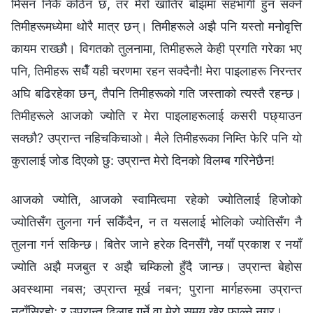
मिसन निकै कठिन छ, तर मेरो खातिर बोझमा सहभागी हुन सक्‍ने
तिमीहरूमध्येमा थोरै मात्र छन्। तिमीहरूले अझै पनि यस्तो मनोवृत्ति
कायम राख्छौ। विगतको तुलनामा, तिमीहरूले केही प्रगति गरेका भए
पनि, तिमीहरू सधैँ यही चरणमा रहन सक्दैनौ! मेरा पाइलाहरू निरन्तर
अघि बढिरहेका छन्, तैपनि तिमीहरूको गति जस्ताको त्यस्तै रहन्छ।
तिमीहरूले आजको ज्योति र मेरा पाइलाहरूलाई कसरी पछ्याउन
सक्छौ? उप्रान्त नहिचकिचाओ। मैले तिमीहरूका निम्ति फेरि पनि यो
कुरालाई जोड दिएको छु: उप्रान्त मेरो दिनको विलम्ब गरिनेछैन!
आजको ज्योति, आजको स्वामित्वमा रहेको ज्योतिलाई हिजोको
ज्योतिसँग तुलना गर्न सकिँदैन, न त यसलाई भोलिको ज्योतिसँग नै
तुलना गर्न सकिन्छ। बितेर जाने हरेक दिनसँगै, नयाँ प्रकाश र नयाँ
ज्योति अझै मजबुत र अझै चम्किलो हुँदै जान्छ। उप्रान्त बेहोस
अवस्थामा नबस; उप्रान्त मूर्ख नबन; पुराना मार्गहरूमा उप्रान्त
नटाँसिरहो; र उप्रान्त ढिलाइ गर्ने वा मेरो समय खेर फाल्‍ने नगर।