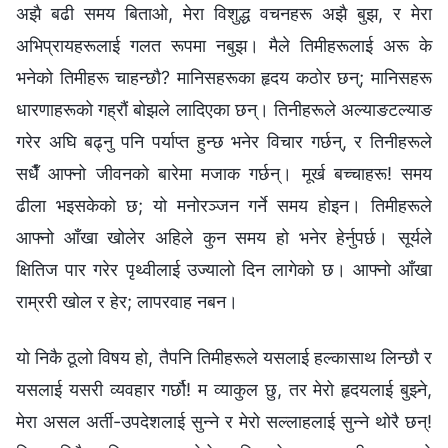
अझै बढी समय बिताओ, मेरा विशुद्ध वचनहरू अझै बुझ, र मेरा
अभिप्रायहरूलाई गलत रूपमा नबुझ। मैले तिमीहरूलाई अरू के
भनेको तिमीहरू चाहन्छौ? मानिसहरूका हृदय कठोर छन्; मानिसहरू
धारणाहरूको गह्रौं बोझले लादिएका छन्। तिनीहरूले अल्याङटल्याङ
गरेर अघि बढ्नु पनि पर्याप्त हुन्छ भनेर विचार गर्छन्, र तिनीहरूले
सधैँ आफ्‍नो जीवनको बारेमा मजाक गर्छन्। मूर्ख बच्‍चाहरू! समय
ढीला भइसकेको छ; यो मनोरञ्जन गर्ने समय होइन। तिमीहरूले
आफ्‍नो आँखा खोलेर अहिले कुन समय हो भनेर हेर्नुपर्छ। सूर्यले
क्षितिज पार गरेर पृथ्वीलाई उज्यालो दिन लागेको छ। आफ्‍नो आँखा
राम्ररी खोल र हेर; लापरवाह नबन।
यो निकै ठूलो विषय हो, तैपनि तिमीहरूले यसलाई हल्‍कासाथ लिन्छौ र
यसलाई यसरी व्यवहार गर्छौ! म व्याकुल छु, तर मेरो हृदयलाई बुझ्‍ने,
मेरा असल अर्ती-उपदेशलाई सुन्‍ने र मेरो सल्‍लाहलाई सुन्‍ने थोरै छन्!