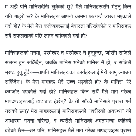
म अझै पनि मानिसदेखि लुकेको छु? मैले मानिसहरूसँग भेट्नु किन
यति गाह्रो छ? के मानिसहरू आफ्नो काममा अत्यन्तै व्यस्त भएकाले
गर्दा हो? के मैले मेरा कर्तव्यहरूलाई बेवास्ता गरिरहेकोले र मानिसहरू
सबै सफलताको पछि लाग्‍न चाहेकाले गर्दा हो?
मानिसहरूको मनमा, परमेश्‍वर त परमेश्‍वर नै हुनुहुन्छ, जोसँग सजिलै
संलग्न हुन सकिँदैन, जबकि मानिस भनेको मानिस नै हो, र सजिलै
भ्रष्ट हुनु हुँदैन—तापनि मानिसहरूका कार्यहरूलाई मेरो सामु ल्याउन
सकिँदैन। के मेरा मागहरू धेरै उच्च भएकोले हो? के मानिस धेरै
कमजोर भएकोले गर्दा हो? मानिसहरू किन सधैँ मैले माग गरेका
मापदण्डहरूलाई टाढाबाट हेर्छन्? के ती साँच्चै मानिसले प्राप्त गर्न
नसक्ने छन्? मेरा मागहरूलाई मानिसहरूको “शरीरको अवस्था” को
आधारमा गणना गरिन्छ, र त्यसैले मानिसको क्षमताभन्दा कहिल्यै
बढेको छैन—तर पनि, मानिसहरू मैले माग गरेका मापदण्डहरू प्राप्त