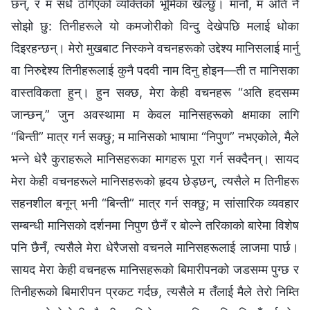
छन्, र म सधैँ ठगिएको व्यक्तिको भूमिका खेल्छु। मानौं, म अति नै
सोझो छु: तिनीहरूले यो कमजोरीको विन्दु देखेपछि मलाई धोका
दिइरहन्छन्। मेरो मुखबाट निस्कने वचनहरूको उद्देश्य मानिसलाई मार्नु
वा निरुद्देश्य तिनीहरूलाई कुनै पदवी नाम दिनु होइन—ती त मानिसका
वास्तविकता हुन्। हुन सक्छ, मेरा केही वचनहरू “अति हदसम्‍म
जान्छन्,” जुन अवस्थामा म केवल मानिसहरूको क्षमाका लागि
“बिन्ती” मात्र गर्न सक्छु; म मानिसको भाषामा “निपुण” नभएकोले, मैले
भन्‍ने धेरै कुराहरूले मानिसहरूका मागहरू पूरा गर्न सक्दैनन्। सायद
मेरा केही वचनहरूले मानिसहरूको हृदय छेड्छन्, त्यसैले म तिनीहरू
सहनशील बनून् भनी “बिन्ती” मात्र गर्न सक्छु; म सांसारिक व्यवहार
सम्‍बन्धी मानिसको दर्शनमा निपुण छैनँ र बोल्ने तरिकाको बारेमा विशेष
पनि छैनँ, त्यसैले मेरा धेरैजसो वचनले मानिसहरूलाई लाजमा पार्छ।
सायद मेरा केही वचनहरू मानिसहरूको बिमारीपनको जडसम्म पुग्छ र
तिनीहरूको बिमारीपन प्रकट गर्दछ, त्यसैले म तँलाई मैले तेरो निम्ति