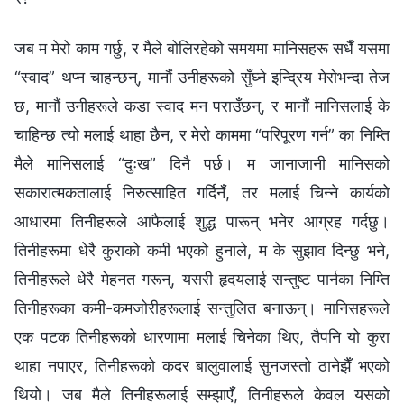
जब म मेरो काम गर्छु, र मैले बोलिरहेको समयमा मानिसहरू सधैँ यसमा
“स्वाद” थप्न चाहन्छन्, मानौं उनीहरूको सुँघ्ने इन्द्रिय मेरोभन्दा तेज
छ, मानौं उनीहरूले कडा स्वाद मन पराउँछन्, र मानौं मानिसलाई के
चाहिन्छ त्यो मलाई थाहा छैन, र मेरो काममा “परिपूरण गर्न” का निम्ति
मैले मानिसलाई “दुःख” दिनै पर्छ। म जानाजानी मानिसको
सकारात्मकतालाई निरुत्साहित गर्दिनँ, तर मलाई चिन्‍ने कार्यको
आधारमा तिनीहरूले आफैलाई शुद्ध पारून् भनेर आग्रह गर्दछु।
तिनीहरूमा धेरै कुराको कमी भएको हुनाले, म के सुझाव दिन्छु भने,
तिनीहरूले धेरै मेहनत गरून्, यसरी हृदयलाई सन्तुष्ट पार्नका निम्ति
तिनीहरूका कमी-कमजोरीहरूलाई सन्तुलित बनाऊन्। मानिसहरूले
एक पटक तिनीहरूको धारणामा मलाई चिनेका थिए, तैपनि यो कुरा
थाहा नपाएर, तिनीहरूको कदर बालुवालाई सुनजस्तो ठानेझैँ भएको
थियो। जब मैले तिनीहरूलाई सम्झाएँ, तिनीहरूले केवल यसको