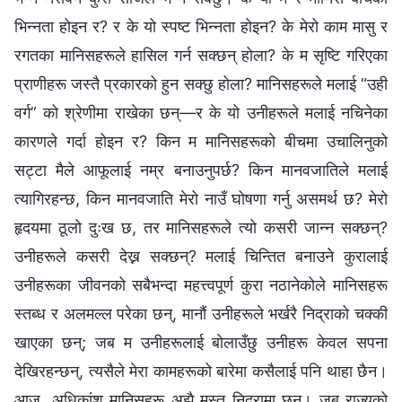
भिन्नता होइन र? र के यो स्पष्ट भिन्नता होइन? के मेरो काम मासु र
रगतका मानिसहरूले हासिल गर्न सक्छन् होला? के म सृष्टि गरिएका
प्राणीहरू जस्तै प्रकारको हुन सक्छु होला? मानिसहरूले मलाई “उही
वर्ग” को श्रेणीमा राखेका छन्—र के यो उनीहरूले मलाई नचिनेका
कारणले गर्दा होइन र? किन म मानिसहरूको बीचमा उचालिनुको
सट्टा मैले आफूलाई नम्र बनाउनुपर्छ? किन मानवजातिले मलाई
त्यागिरहन्छ, किन मानवजाति मेरो नाउँ घोषणा गर्नु असमर्थ छ? मेरो
हृदयमा ठूलो दुःख छ, तर मानिसहरूले त्यो कसरी जान्न सक्छन्?
उनीहरूले कसरी देख्न सक्छन्? मलाई चिन्तित बनाउने कुरालाई
उनीहरूका जीवनको सबैभन्दा महत्त्वपूर्ण कुरा नठानेकोले मानिसहरू
स्तब्ध र अलमल्ल परेका छन्, मानौं उनीहरूले भर्खरै निद्राको चक्की
खाएका छन्; जब म उनीहरूलाई बोलाउँछु उनीहरू केवल सपना
देखिरहन्छन्, त्यसैले मेरा कामहरूको बारेमा कसैलाई पनि थाहा छैन।
आज, अधिकांश मानिसहरू अझै मस्त निद्रामा छन्। जब राज्यको