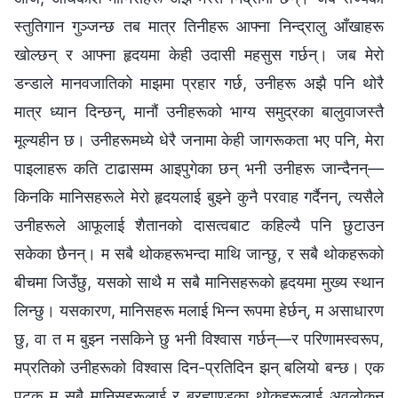
स्तुतिगान गुञ्जन्छ तब मात्र तिनीहरू आफ्ना निन्द्रालु आँखाहरू
खोल्छन् र आफ्‍ना हृदयमा केही उदासी महसुस गर्छन्। जब मेरो
डन्डाले मानवजातिको माझमा प्रहार गर्छ, उनीहरू अझै पनि थोरै
मात्र ध्यान दिन्छन्, मानौं उनीहरूको भाग्य समुद्रका बालुवाजस्तै
मूल्यहीन छ। उनीहरूमध्ये धेरै जनामा केही जागरूकता भए पनि, मेरा
पाइलाहरू कति टाढासम्म आइपुगेका छन् भनी उनीहरू जान्दैनन्—
किनकि मानिसहरूले मेरो हृदयलाई बुझ्ने कुनै परवाह गर्दैनन्, त्यसैले
उनीहरूले आफूलाई शैतानको दासत्वबाट कहिल्यै पनि छुटाउन
सकेका छैनन्। म सबै थोकहरूभन्दा माथि जान्छु, र सबै थोकहरूको
बीचमा जिउँछु, यसको साथै म सबै मानिसहरूको हृदयमा मुख्य स्थान
लिन्छु। यसकारण, मानिसहरू मलाई भिन्न रूपमा हेर्छन्, म असाधारण
छु, वा त म बुझ्न नसकिने छु भनी विश्‍वास गर्छन्—र परिणामस्वरूप,
मप्रतिको उनीहरूको विश्‍वास दिन-प्रतिदिन झन् बलियो बन्छ। एक
पटक म सबै मानिसहरूलाई र ब्रह्माण्डका थोकहरूलाई अवलोकन