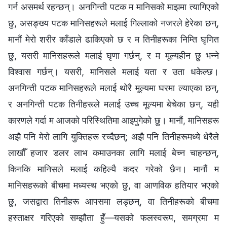
गर्न असमर्थ रहन्छन्। अनगिन्ती पटक म मानिसको माझमा त्यागिएको
छु, असङ्ख्य पटक मानिसहरूले मलाई गिल्लाको नजरले हेरेका छन्,
मानौं मेरो शरीर काँडाले ढाकिएको छ र म तिनीहरूका निम्ति घृणित
छु, यसरी मानिसहरूले मलाई घृणा गर्छन्, र म मूल्यहीन छु भन्‍ने
विश्‍वास गर्छन्। यसरी, मानिसले मलाई यता र उता धकेल्छ।
अनगिन्ती पटक मानिसहरूले मलाई थोरै मूल्यमा घरमा ल्याएका छन्,
र अनगिन्ती पटक तिनीहरूले मलाई उच्च मूल्यमा बेचेका छन्, यही
कारणले गर्दा म आजको परिस्थितिमा आइपुगेको छु। मानौं, मानिसहरू
अझै पनि मेरो लागि युक्तिहरू रच्दैछन्; अझै पनि तिनीहरूमध्ये धेरैले
लाखौँ हजार डलर लाभ कमाउनका लागि मलाई बेच्न चाहन्छन्,
किनकि मानिसले मलाई कहिल्यै कदर गरेको छैन। मानौं म
मानिसहरूको बीचमा मध्यस्थ भएको छु, वा आणविक हतियार भएको
छु, जसद्वारा तिनीहरू आपसमा लड्छन्, वा तिनीहरूको बीचमा
हस्ताक्षर गरिएको सम्झौता हुँ—यसको फलस्वरूप, समग्रमा म