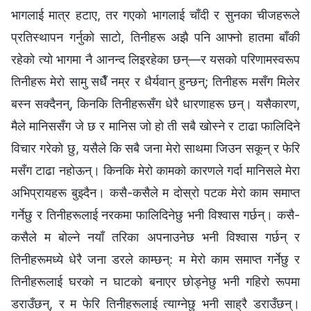
भागलाई मात्र हटाए, तर गएको भागलाई चाँदी र सुनका चीजहरूले
प्रतिस्थापन गर्नुको साटो, तिनीहरू अझै पनि आफ्‍नो हातमा बाँकी
रहेको त्यो भागमा नै आनन्द लिइरहेका छन्—र यसको परिणामस्वरूप
तिनीहरू मेरो सामु सधैँ नम्र र धैर्यवान् हुन्छन्; तिनीहरू मसँग मिलेर
बस्न सक्दैनन्, किनकि तिनीहरूसँग धेरै धारणाहरू छन्। यसैकारण,
मैले मानिससँग जे छ र मानिस जो हो ती सबै खोस्ने र टाढा फालिदिने
विचार गरेको छु, यसैले कि सबै जना मेरो साथमा जिउन सकून् र फेरि
मसँग टाढा नहोऊन्। किनकि मेरो कामको कारणले गर्दा मानिसले मेरा
अभिप्रायहरू बुझ्दैन। कसै-कसैले म दोस्रो पटक मेरो काम समाप्त
गर्नेछु र तिनीहरूलाई नरकमा फालिदिनेछु भनी विश्‍वास गर्छन्। कसै-
कसैले म बोल्ने नयाँ तरिका अपनाउनेछ भनी विश्‍वास गर्छन् र
तिनीहरूमध्ये धेरै जना डरले काम्छन्: म मेरो काम समाप्त गर्नेछु र
तिनीहरूलाई घरको न घाटको बनाएर छोड्नेछु भनी गहिरो रूपमा
डराउँछन्, र म फेरि तिनीहरूलाई त्याग्नेछु भनी साह्रै डराउँछन्।