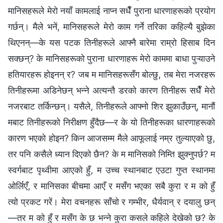
मानिसहरूले मेरो नयाँ कामलाई नाप्न सधैँ पुराना धारणाहरूको प्रयोग
गर्छन्। मैले भनें, मानिसहरूले मेरो काम गर्ने तरिका कहिल्यै बुझेका
थिएनन्—के यस पटक तिनीहरूले आफ्नै बारेमा राम्रो हिसाब दिन
सक्छन्? के मानिसहरूको पुराना धारणाहरू मेरो काममा बाधा पुऱ्याउने
हतियारहरू होइनन् र? जब म मानिसहरूसँग बोल्छु, तब मेरा नजरहरू
तिनीहरूमा अडिनेछन् भन्‍ने अत्यन्तै डरको कारण तिनीहरू सधैँ मेरो
नजरबाट तर्किन्छन्। यसैले, तिनीहरूले आफ्नो शिर झुकाउँछन्, मानौं
मबाट तिनीहरूको निरीक्षण हुँदैछ—र के यो तिनीहरूका धारणाहरूको
कारण भएको होइन? किन आजसम्म मैले आफूलाई नम्र तुल्याएको छु,
तर पनि कसैले ध्यान दिएको छैन? के म मानिसको निम्ति झुक्नुपर्छ? म
स्वर्गबाट पृथ्वीमा आएको हुँ, म उच्‍च स्थानबाट एउटा गुप्त स्थानमा
ओर्लिएँ, र मानिसका बीचमा आएँ र मसँग भएका सबै कुरा र म को हुँ
त्यो प्रकट गरें। मेरा वचनहरू साँचो र गम्भीर, धैर्यवान् र दयालु छन्
—तर म को हुँ र मसँग के छ भन्‍ने कुरा कसले कहिले देखेको छ? के