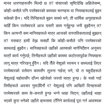
मानव धारणाहरूसँग मिल्दो छ त? संसारको सृष्टिदेखि अहिलेसम्म,
कोही-कसैले पनि परमेश्‍वरको कामका चरणहरू वा नियमहरूलाई बुझ्न
सकेको छैन। यदि तिनिहरूले बुझ्न सक्थे भने, ती धार्मिक अगुवाहरूले
चाहिँ किन परमेश्‍वरले आज यसरी काम गर्नुहुन्छ भनी बुझ्दैनन् त?
किन अत्यन्तै कम मानिसहरूले मात्र आजको वास्तविकतालाई बुझ्छन्
त? यसबाट हामी देख्न सक्छौं कि कोही-कसैले पनि परमेश्‍वरको
कामलाई बुझ्दैन। मानिसहरूले उहाँको आत्माको मार्गनिर्देशन अनुरूप
मात्रै कार्य गर्नुपर्छ; तिनीहरूले उहाँको काममा कठोरतापूर्वक नियमहरू
लागू मात्र गरिरहनु हुँदैन। यदि तैँले येशूको स्वरूप र कामलाई लिएर
परमेश्‍वरको वर्तमान कामसँग तुलना गर्छस् भने, यो त यहूदीहरूले
येशूलाई यहोवासँग दाँज्न खोजेको जस्तो मात्र हुन्छ। के यसो गर्दा
तिमीहरूले अवसर गुमाउँदैनौं र? येशूलाई पनि आखिरी दिनहरूको
परमेश्‍वरको काम के-कस्तो हुन्छ भन्‍ने थाहा थिएन; उहाँलाई थाहा
भएको कुरा भनेको उहाँले क्रूसमा टाँगिने कार्यलाई पूरा गर्न आवश्यक