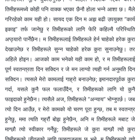
तिमीहरूमध्ये कोही पनि वाक्‍क भएका छैनौ होला भन्‍ने आशा छ। मैले
गरिरहेको काम यही हो। सायद एक दिन म अझ बढी उपयुक्त “कार्य
इकाइ” तर्फ जानेछु र तिमीहरूको लागि फेरि कहिल्यै परिस्थिति
अप्ठ्यारो पार्नेछैन। म तिमीहरूलाई तिमीहरूले हेर्न चाहेको हरेक कुरा
देखाउनेछ र तिमीहरूले सुन्न चाहेको हरेक कुरा सुनाउनेछु। तर
अहिले होइन। आजको काम भनेको यही काम हो, र म तिमीहरूलाई
पूर्ण स्वतन्त्रता दिन सक्दिन र जे मन लाग्यो त्यही गर्न अनुमति दिन
सक्दिन। त्यसले मेरो कामलाई गाह्रो बनाउनेछ; इमानदारपूर्वक कुरा
गर्दा, यसले कुनै फल फलाउँदैन, र तिमीहरूको लागि यो कुनै
फाइदाको हुनेछैन। त्यसैले अज, तिमीहरूले “अन्याय” भोग्नुपर्छ। जब
त्यो दिन आउँछ, र मेरो कामको यो चरण पूरा हुन्छ, तब म स्वतन्त्र
हुनेछु, ममा त्यति गह्रौं बोझ हुनेछैन, अनि म तिमीहरूले मबाट जे
माग्छौ त्यो स्वीकार गर्नेछु; तिमीहरूले जे कुरा माग्छौ त्यो कुरा
तिमीहरूको जीवनको लागि फाइदाजनक छ भने, म तिमीहरूको त्यो