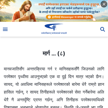
मार्ग … (८)
मार्ग … (८)
मानवजातिसँग अन्तरक्रिया गर्न र मानिसहरूसँगै जिउनको लागि
परमेश्‍वर पृथ्वीमा आउनुभएको एक वा दुई दिन मात्र भएको छैन।
सायद, यो अवधिमा मानिसहरूले परमेश्‍वरको बारेमा धेरै राम्रो ज्ञान
हासिल गर्छन्, र सायद तिनीहरूले परमेश्‍वरको सेवा गर्नेबारेमा अलि
धेरै नै अन्तर्दृष्टि प्राप्त गर्छन्, अनि तिनीहरू परमेश्‍वरमाथिको
विश्‍वासमा अनुभवले ओतप्रोत हुन्छन्। स्थिति जे-जस्तो भए पनि,