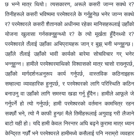
छ भन्‍ने मात्र थियो। त्यसकारण, अरूले कसरी जान्‍न सक्थे र?
तिनीहरूले कसरी भविष्यमा परमेश्‍वरले के गर्नुहुनेछ भनेर जान्‍न सक्थे
र? परमेश्‍वरले कसरी शैतानको अधीनमा रहेका मानिसहरूलाई उहाँको
योजना खुलासा गर्नसक्नुहुन्थ्यो र? के त्यो मूर्खता हुँदैनथ्यो र?
परमेश्‍वरले तँलाई उहाँका अभिप्रायहरू जान् र बुझ् भनी भन्नुहुन्छ।
उहाँले तँलाई उहाँको भावी कार्यको बारेमा सोचविचार गर् भनेर
भन्नुहुन्न। हामीले परमेश्‍वरमाथिको विश्‍वासको मात्र चासो राख्‍नुपर्छ,
उहाँको मार्गदर्शनअनुरूप कार्य गर्नुपर्छ, वास्तविक कठिनाइहरू
सम्हाल्दा व्यावहारिक हुनुपर्छ, र परमेश्‍वरको लागि परिस्थिति कठिन
बनाउनु वा उहाँको लागि समस्या खडा गर्नु हुँदैन। हामीले आफूले जे
गर्नुपर्ने हो त्यो गर्नुपर्छ; हामी परमेश्‍वरको वर्तमान कामभित्र रहन
सक्छौं भने, त्यो नै काफी हुन्छ! मैले तिमीहरूलाई अगुवाइ गरी लैजाने
बाटो यही हो। यदि हामी केवल निरन्तर अघि बढ्ने कुरामा मात्र ध्यान
केन्द्रित गर्छौं भने परमेश्‍वरले हामीमध्ये कसैलाई पनि नराम्रो व्यवहार