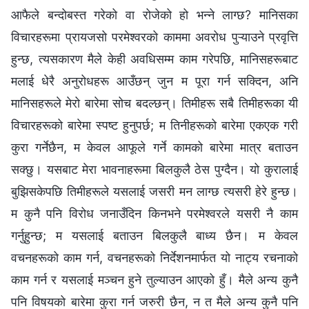
आफैले बन्दोबस्त गरेको वा रोजेको हो भन्ने लाग्छ? मानिसका
विचारहरूमा प्रायजसो परमेश्‍वरको काममा अवरोध पुऱ्याउने प्रवृत्ति
हुन्छ, त्यसकारण मैले केही अवधिसम्म काम गरेपछि, मानिसहरूबाट
मलाई धेरै अनुरोधहरू आउँछन् जुन म पूरा गर्न सक्दिन, अनि
मानिसहरूले मेरो बारेमा सोच बदल्छन्। तिमीहरू सबै तिमीहरूका यी
विचारहरूको बारेमा स्पष्ट हुनुपर्छ; म तिनीहरूको बारेमा एकएक गरी
कुरा गर्नेछैन, म केवल आफूले गर्ने कामको बारेमा मात्र बताउन
सक्छु। यसबाट मेरा भावनाहरूमा बिलकुलै ठेस पुग्दैन। यो कुरालाई
बुझिसकेपछि तिमीहरूले यसलाई जसरी मन लाग्छ त्यसरी हेरे हुन्छ।
म कुनै पनि विरोध जनाउँदिन किनभने परमेश्‍वरले यसरी नै काम
गर्नुहुन्छ; म यसलाई बताउन बिलकुलै बाध्य छैन। म केवल
वचनहरूको काम गर्न, वचनहरूको निर्देशनमार्फत यो नाट्य रचनाको
काम गर्न र यसलाई मञ्चन हुने तुल्याउन आएको हुँ। मैले अन्य कुनै
पनि विषयको बारेमा कुरा गर्न जरुरी छैन, न त मैले अन्य कुनै पनि