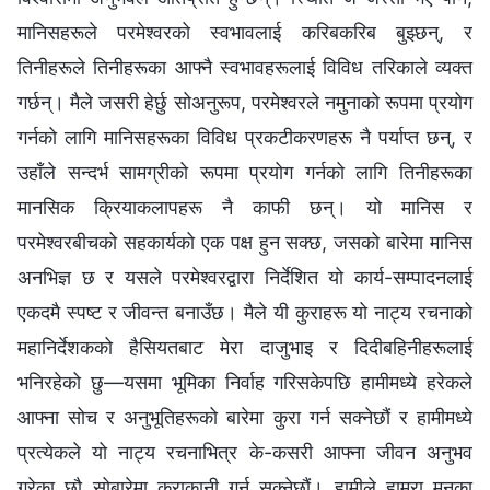
मानिसहरूले परमेश्‍वरको स्वभावलाई करिबकरिब बुझ्छन्, र
तिनीहरूले तिनीहरूका आफ्नै स्वभावहरूलाई विविध तरिकाले व्यक्त
गर्छन्। मैले जसरी हेर्छु सोअनुरूप, परमेश्‍वरले नमुनाको रूपमा प्रयोग
गर्नको लागि मानिसहरूका विविध प्रकटीकरणहरू नै पर्याप्त छन्, र
उहाँले सन्दर्भ सामग्रीको रूपमा प्रयोग गर्नको लागि तिनीहरूका
मानसिक क्रियाकलापहरू नै काफी छन्। यो मानिस र
परमेश्‍वरबीचको सहकार्यको एक पक्ष हुन सक्छ, जसको बारेमा मानिस
अनभिज्ञ छ र यसले परमेश्‍वरद्वारा निर्देशित यो कार्य-सम्पादनलाई
एकदमै स्पष्ट र जीवन्त बनाउँछ। मैले यी कुराहरू यो नाट्य रचनाको
महानिर्देशकको हैसियतबाट मेरा दाजुभाइ र दिदीबहिनीहरूलाई
भनिरहेको छु—यसमा भूमिका निर्वाह गरिसकेपछि हामीमध्ये हरेकले
आफ्ना सोच र अनुभूतिहरूको बारेमा कुरा गर्न सक्नेछौं र हामीमध्ये
प्रत्येकले यो नाट्य रचनाभित्र के-कसरी आफ्ना जीवन अनुभव
गरेका छौ सोबारेमा कुराकानी गर्न सक्नेछौं। हामीले हाम्रा मनका