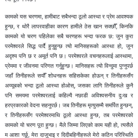
कामको यस चरणमा, हामीबाट सबैभन्दा ठूलो आस्था र प्रेम आवश्यक
हुन्छ, र थोरै लापरवाहीका कारण हामीले ठेस खान सक्छौँ, किनकि
कामको यो चरण पहिलेका सबै चरणहरू भन्दा फरक छ: जुन कुरा
परमेश्‍वरले सिद्ध पार्दै हुनुहुन्छ त्यो मानिसहरूको आस्था हो, जुन
अदृश्य पनि छ र अमूर्त पनि छ। परमेश्‍वरले वचनहरूलाई आस्थामा,
प्रेममा र जीवनमा परिणत गर्नुहुन्छ। मानिसहरू त्यो विन्दुमा पुग्नुपर्छ
जहाँ तिनीहरूले सयौँ शोधनहरू सहिसकेका होऊन् र तिनीहरूसँग
अय्यूबको भन्दा ठूलो आस्था होओस्, जसका लागि तिनीहरूले कुनै
पनि समयमा परमेश्‍वरलाई कहिल्यै नछाडी अविश्‍वसनीय दुःख र
हरप्रकारको वेदना सहनुपर्छ। जब तिनीहरू मृत्युसम्मै समर्पित हुन्छन्,
र तिनीहरूसँग परमेश्‍वरमाथि ठूलो आस्था हुन्छ, तब परमेश्‍वरको
कामको यो चरण पूरा हुन्छ। मैले जिम्मा लिएको काम यही हो, त्यसैले
म आशा गर्छु, मेरा दाजुभाइ र दिदीबहिनीहरूले मेरो कठिन परिस्थिति