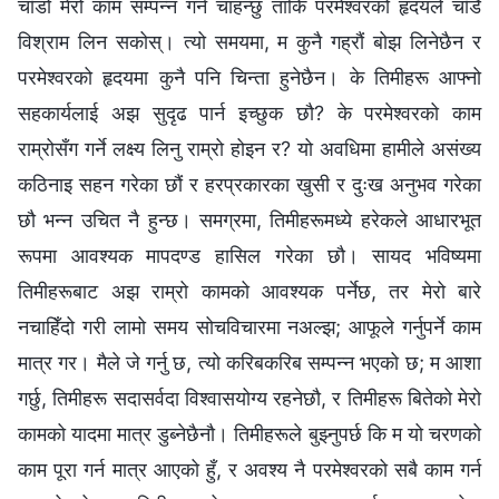
चाँडो मेरो काम सम्पन्न गर्न चाहन्छु ताकि परमेश्‍वरको हृदयले चाँडै
विश्राम लिन सकोस्। त्यो समयमा, म कुनै गह्रौं बोझ लिनेछैन र
परमेश्‍वरको हृदयमा कुनै पनि चिन्ता हुनेछैन। के तिमीहरू आफ्नो
सहकार्यलाई अझ सुदृढ पार्न इच्छुक छौ? के परमेश्‍वरको काम
राम्रोसँग गर्ने लक्ष्य लिनु राम्रो होइन र? यो अवधिमा हामीले असंख्य
कठिनाइ सहन गरेका छौं र हरप्रकारका खुसी र दुःख अनुभव गरेका
छौ भन्न उचित नै हुन्छ। समग्रमा, तिमीहरूमध्ये हरेकले आधारभूत
रूपमा आवश्यक मापदण्ड हासिल गरेका छौ। सायद भविष्यमा
तिमीहरूबाट अझ राम्रो कामको आवश्यक पर्नेछ, तर मेरो बारे
नचाहिँदो गरी लामो समय सोचविचारमा नअल्झ; आफूले गर्नुपर्ने काम
मात्र गर। मैले जे गर्नु छ, त्यो करिबकरिब सम्पन्न भएको छ; म आशा
गर्छु, तिमीहरू सदासर्वदा विश्‍वासयोग्य रहनेछौ, र तिमीहरू बितेको मेरो
कामको यादमा मात्र डुब्नेछैनौ। तिमीहरूले बुझ्नुपर्छ कि म यो चरणको
काम पूरा गर्न मात्र आएको हुँ, र अवश्य नै परमेश्‍वरको सबै काम गर्न