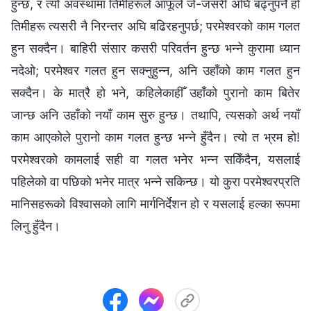
हुन्छ, र त्यो अवस्थामा तिमीहरूले आफूले जे-जसरी अघि बढ्नुपर्ने हो
तिमीहरू त्यसरी नै निरन्तर अघि बढिरहनुपर्छ; परमेश्‍वरको काम गलत
हुन सक्दैन। बाहिरी संसार कसरी परिवर्तन हुन्छ भन्‍ने कुरामा ध्यान
नदेओ; परमेश्‍वर गलत हुन सक्नुहुन्न, अनि उहाँको काम गलत हुन
सक्दैन। के मात्रै हो भने, कहिलेकाहीँ उहाँको पुरानो काम बितेर
जान्छ अनि उहाँको नयाँ काम सुरु हुन्छ। तथापि, त्यसको अर्थ नयाँ
काम आएकोले पुरानो काम गलत हुन्छ भन्‍ने हुँदैन। त्यो त भ्रम हो!
परमेश्‍वरको कामलाई सही वा गलत भनेर भन्न सकिँदैन, यसलाई
पहिलेको वा पछिको भनेर मात्र भन्‍ने सकिन्छ। यो कुरा परमेश्‍वरप्रति
मानिसहरूको विश्‍वासको लागि मार्गनिर्देशन हो र यसलाई हल्का रूपमा
लिनु हुँदैन।