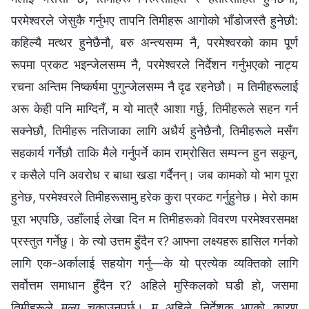
परमेश्‍वरले जेसुकै गर्नुभए तापनि तिमीहरू आगोको भाँडोजस्तै हुनेछौ:
कहिल्यै मत्थर हुनेछैनौ, बरु अन्त्यसम्म नै, परमेश्‍वरको काम पूर्ण
रूपमा प्रकट भइन्जेलसम्म नै, परमेश्‍वरले निर्देशन गर्नुभएको नाट्य
रचना अन्तिम निष्कर्षमा पुगुन्जेलसम्म नै दृढ रहनेछौ। म तिमीहरूलाई
अरू केही पनि माग्दिनँ, म यो मात्रै आशा गर्छु, तिमीहरूले सहन गर्न
सक्नेछौ, तिमीहरू नतिजाका लागि अधैर्य हुनेछैनौ, तिमीहरूले मसँग
सहकार्य गर्नेछौ ताकि मैले गर्नुपर्ने काम राम्रोसित सम्पन्न हुन सकून्,
र कसैले पनि अवरोध र बाधा खडा गर्दैनन्। जब कामको यो भाग पूरा
हुनेछ, परमेश्‍वरले तिमीहरूसामु हरेक कुरा प्रकट गर्नुहुनेछ। मेरो काम
पूरा भएपछि, उहाँलाई लेखा दिन म तिमीहरूको विवरण परमेश्‍वरसमक्ष
प्रस्तुत गर्नेछु। के त्यो उत्तम हुँदैन र? आफ्ना लक्ष्यहरू हासिल गर्नको
लागि एक-अर्कालाई सहयोग गर्नु—के यो प्रत्येक व्यक्तिको लागि
सर्वोत्तम समाधान हुँदैन र? अहिले मुस्किलको घडी हो, जसमा
तिमीहरूले मूल्य चुकाउनुपर्छ। म अहिले निर्देशक भएको कारण