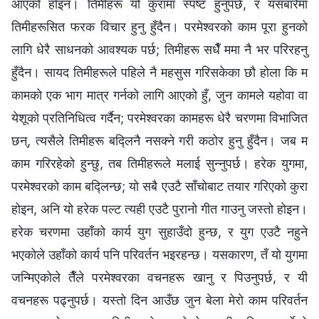
आएको होइन। तिमीहरू यो कुरामा स्पष्ट हुनुपर्छ, र यसबारेमा
तिमीहरूसित फरक विचार हुनु हुँदैन। परमेश्‍वरको काम पूरा हुनको
लागि धेरै साधनको आवश्यक पर्छ; तिमीहरू सधैँ ममा नै भर परिरहनु
हुँदैन। सायद तिमीहरूले पहिले नै महसुस गरिसकेका छौ होला कि म
कामको एक भाग मात्र गर्नको लागि आएको हुँ, जुन कामले यहोवा वा
येशूको प्रतिनिधित्व गर्दैन; परमेश्‍वरका कामहरू धेरै चरणमा विभाजित
छन्, त्यसैले तिमीहरू बद्लिनै नसक्ने गरी कठोर हुनु हुँदैन। जब म
काम गरिरहेको हुन्छु, तब तिमीहरूले मलाई सुन्नुपर्छ। हरेक युगमा,
परमेश्‍वरको काम बद्लिन्छ; यो सबै एउटै साँचोबाट तयार गरिएको कुरा
होइन, अनि यो हरेक पल्ट त्यही एउटै पुरानो गीत गाउनु जस्तो होइन।
हरेक चरणमा उहाँको कार्य युग सुहाउँदो हुन्छ, र युग एउटै नहुने
भएकोले उहाँको कार्य पनि परिवर्तन भइरहन्छ। यसकारण, तँ यो युगमा
जन्मिएकोले तैँले परमेश्‍वरका वचनहरू खानु र पिउनुपर्छ, र यी
वचनहरू पढ्नुपर्छ। यस्तो दिन आउँछ जुन बेला मेरो काम परिवर्तन