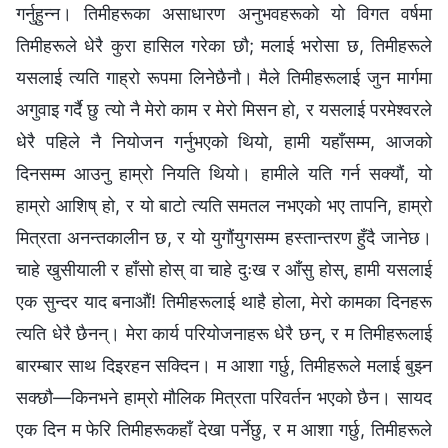
गर्नुहुन्न। तिमीहरूका असाधारण अनुभवहरूको यो विगत वर्षमा
तिमीहरूले धेरै कुरा हासिल गरेका छौ; मलाई भरोसा छ, तिमीहरूले
यसलाई त्यति गाह्रो रूपमा लिनेछैनौ। मैले तिमीहरूलाई जुन मार्गमा
अगुवाइ गर्दै छु त्यो नै मेरो काम र मेरो मिसन हो, र यसलाई परमेश्‍वरले
धेरै पहिले नै नियोजन गर्नुभएको थियो, हामी यहाँसम्म, आजको
दिनसम्म आउनु हाम्रो नियति थियो। हामीले यति गर्न सक्यौं, यो
हाम्रो आशिष् हो, र यो बाटो त्यति समतल नभएको भए तापनि, हाम्रो
मित्रता अनन्तकालीन छ, र यो युगौंयुगसम्म हस्तान्तरण हुँदै जानेछ।
चाहे खुसीयाली र हाँसो होस् वा चाहे दुःख र आँसु होस्, हामी यसलाई
एक सुन्दर याद बनाऔं! तिमीहरूलाई थाहै होला, मेरो कामका दिनहरू
त्यति धेरै छैनन्। मेरा कार्य परियोजनाहरू धेरै छन्, र म तिमीहरूलाई
बारम्बार साथ दिइरहन सक्दिन। म आशा गर्छु, तिमीहरूले मलाई बुझ्न
सक्छौ—किनभने हाम्रो मौलिक मित्रता परिवर्तन भएको छैन। सायद
एक दिन म फेरि तिमीहरूकहाँ देखा पर्नेछु, र म आशा गर्छु, तिमीहरूले