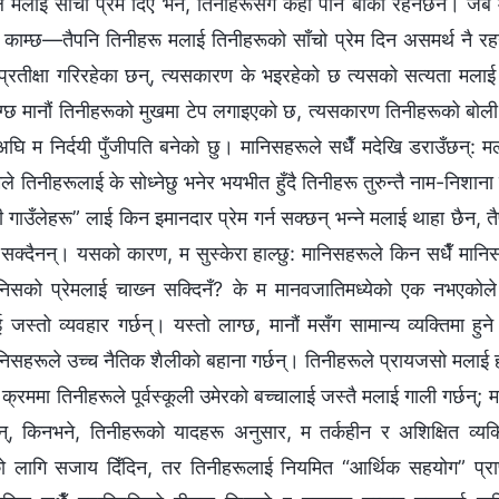
ले मलाई साँचो प्रेम दिए भने, तिनीहरूसँग केही पनि बाँकी रहनेछैन। जब म
र काम्छ—तैपनि तिनीहरू मलाई तिनीहरूको साँचो प्रेम दिन असमर्थ नै रहन
 प्रतीक्षा गरिरहेका छन्, त्यसकारण के भइरहेको छ त्यसको सत्यता मलाई
लाग्छ मानौं तिनीहरूको मुखमा टेप लगाइएको छ, त्यसकारण तिनीहरूको ब
अघि म निर्दयी पुँजीपति बनेको छु। मानिसहरूले सधैँ मदेखि डराउँछन्: म
मैले तिनीहरूलाई के सोध्‍नेछु भनेर भयभीत हुँदै तिनीहरू तुरुन्तै नाम-निशान
 गाउँलेहरू” लाई किन इमानदार प्रेम गर्न सक्छन् भन्‍ने मलाई थाहा छैन, त
न सक्दैनन्। यसको कारण, म सुस्केरा हाल्छु: मानिसहरूले किन सधैँ मानिस
िसको प्रेमलाई चाख्‍न सक्दिनँ? के म मानवजातिमध्येको एक नभएकोल
स्तो व्यवहार गर्छन्। यस्तो लाग्छ, मानौं मसँग सामान्य व्यक्तिमा हु
निसहरूले उच्‍च नैतिक शैलीको बहाना गर्छन्। तिनीहरूले प्रायजसो मलाई
क्रममा तिनीहरूले पूर्वस्कूली उमेरको बच्‍चालाई जस्तै मलाई गाली गर्छन्; 
न्, किनभने, तिनीहरूको यादहरू अनुसार, म तर्कहीन र अशिक्षित व्यक
ागि सजाय दिँदिन, तर तिनीहरूलाई नियमित “आर्थिक सहयोग” प्राप्त 