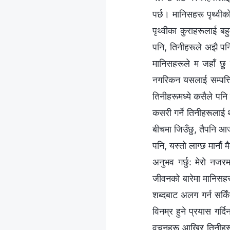
पर्छ। मानिसहरू पृथ्वीक
पृथ्वीका कुराहरूलाई बह
पनि, तिनीहरूले अझै पनि 
मानिसहरूले म जहाँ छु
नगरिकन यसलाई सम्पत्तिक
तिनीहरूमध्ये कसैले पनि
कसरी गर्ने तिनीहरूलाई
बीचमा जिउँछु, तैपनि आ
पनि, यस्तो लाग्छ मानौं
अनुभव गर्छु: मेरो नजर
जीवनको बारेमा मानिसहरूस
शब्‍दबाट अलग गर्न सकि
विनम्र हुने प्रयास गर्द
वचनहरू आखिर तिनीहरूक