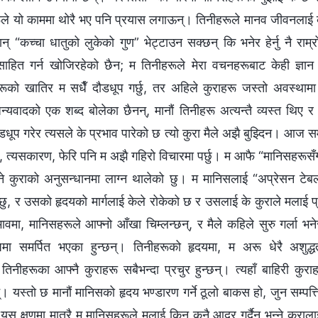
ले यो काममा थोरै भए पनि प्रयास लगाऊन्। तिनीहरूले मानव जीवनलाई 
यवान् “कच्चा धातुको लुकेको गुण” भेट्टाउन सक्छन् कि भनेर हेर्नु नै राम
ाहित गर्न खोजिरहेको छैन; म तिनीहरूले मेरा वचनहरूबाट केही ज्ञान प्रा
रूको खातिर म सधैँ दौडधूप गर्छु, तर अहिले कुराहरू जस्तो अवस्थामा
यवादको एक शब्‍द बोलेका छैनन्, मानौं तिनीहरू अत्यन्तै व्यस्त थिए र
धूप गरेर त्यसले के प्रभाव पारेको छ त्यो कुरा मैले अझै बुझ्दिन। आज 
ैन, त्यसकारण, फेरि पनि म अझै गहिरो विचारमा पर्छु। म आफै “मानिसहरूस
भन्‍ने कुराको अनुसन्धानमा लाग्‍न थालेको छु। म मानिसलाई “अप्रेसन टेब
ेछु, र उसको हृदयको मार्गलाई केले रोकेको छ र उसलाई के कुराले मलाई प्
रभावमा, मानिसहरूले आफ्‍नो आँखा चिम्लन्छन्, र मैले कहिले सुरु गर्ला भ
ूपमा समर्पित भएका हुन्छन्। तिनीहरूको हृदयमा, म अरू धेरै अशुद्धता
िनीहरूका आफ्‍नै कुराहरू सबैभन्दा प्रचुर हुन्छन्। त्यहाँ बाहिरी कुरा
न्। यस्तो छ मानौं मानिसको हृदय भण्डारण गर्ने ठूलो बाकस हो, जुन सम्पत्
स क्षणमा मात्रै म मानिसहरूले मलाई किन कुनै आदर गर्दैन भन्‍ने कुराल