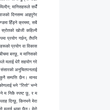
िल्दैन; मानिसहरूले सधैँ
ि आजको दिनसम्‍म आइपुगेर
्डमा हिँड्ने क्रममा, सबै
 स्रोतको खोजी कहिल्यै
मा प्रयोग गर्छन्, तैपनि
धनहरूको प्रयोग वा विकास
बीचमा बस्छु, म मानिसको
ले मलाई धेरै सहयोग गरे
ानव संसारको अनुचितपनलाई
ुनै सम्पत्ति छैन। मानव
णलाई भने “रित्तो” भन्‍ने
 म निकै स्पष्ट छु, र म
‍लाह दिन्छु, किनभने मेरा
ो मलाई थाहा छैन। मेरो