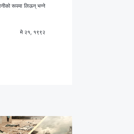
ीको रूपमा लिऊन् भन्‍ने
मे २१, १९९२