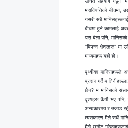
उचित सहयोग गर्छु। म
महाविपत्तिको बीचमा, उ
यसरी सबै मानिसहरूलाई 
बीचमा हुने कामलाई अवल
यस बेला पनि, मानिसको 
“विपन्‍न क्षेत्रहरू” मा
माध्यमहरू यही हो।
पृथ्वीका मानिसहरूले अ
प्रदान गर्दै म तिनीहरूला
छैन? म मानिसको संसारक
दृश्यहरू कैयौं भए पनि,
अन्धकारमय र उजाड रहेछ भ
त्यसकारण मैले सधैँ मान
मैले छनौट गरेकाहरूलाई 