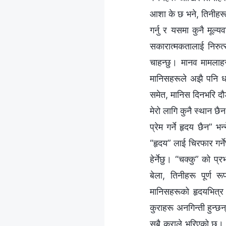
आशा के छ भने, तिनीहरू
गर्नु र यसमा कुनै मूल्
सकारात्मकतालाई निरुत्स
चाहन्छु। मानव मामलाह
मानिसहरूले अझै पनि धन्
समेत, मानिस दिनभरि दौड
मेरो लागि कुनै स्थान छ
प्रेम गर्ने हृदय छैन” 
“हृदय” लाई चिरफार गर्न
हेर्नेछु। “चक्कु” को प्
बेला, तिनीहरू पूर्ण र
मानिसहरूको हृदयभित्र त
कुराहरू अनगिन्ती हुन्छ
सबै कुराले भरिएको छ। य