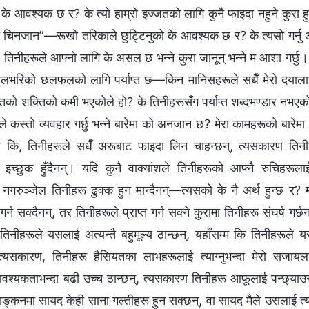
ो के आवश्यक छ र? के त्यो हाम्रो इज्‍जतको लागि कुनै फाइदा नहुने कुरा हुन
रानो चिनजान”—रूखो तरिकाले छुट्टिनुको के आवश्यक छ र? के त्यसो गर्नु
 तिनीहरूले आफ्‍नो लागि के असल छ भन्‍ने कुरा जानून् भन्‍ने म आशा गर्छ
ालभरिको छलफलको लागि पर्याप्त छ—किन मानिसहरूले सधैँ मेरो दयालाई 
तिको शक्तिको कमी भएकोले हो? के तिनीहरूसँग पर्याप्त शब्दभण्डार नभए
न? मैले कस्तो व्यवहार गर्छु भन्‍ने बारेमा को अनजान छ? मेरा कामहरूको बारेम
 कि, तिनीहरूले सधैँ अरूबाट फाइदा लिन चाहन्छन्, त्यसकारण तिनीह
इच्‍छुक हुँदैनन्। यदि कुनै वाक्यांशले तिनीहरूको आफ्‍नै रुचिहरूल
त नगरुञ्‍जेल तिनीहरू ढुक्‍क हुन मान्दैनन्—त्यसको के नै अर्थ हुन्छ र
धा गर्न सक्दैनन्, तर तिनीहरूले प्राप्त गर्न सक्‍ने कुरामा तिनीहरू संघर्ष ग
नीहरूले यसलाई अत्यन्तै बहुमूल्य ठान्छन्, यहाँसम्‍म कि तिनीहरूले यस
्यसकारण, तिनीहरू हैसियतका लाभहरूलाई त्याग्‍नुभन्दा मेरो सजायलाई
्यकताभन्दा बढी उच्‍च ठान्छन्, त्यसकारण तिनीहरू आफूलाई पन्छ्याउन 
ूल्याङ्कनमा सायद केही साना गल्तीहरू हुन सक्छन्, वा सायद मैले उसलाई त्