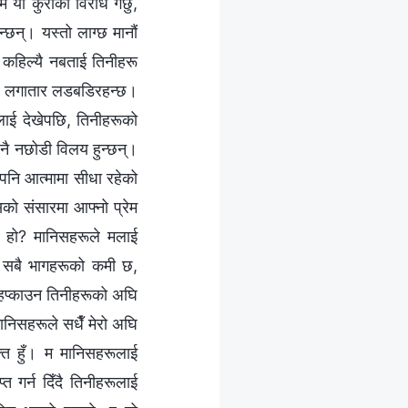
 यो कुराको विरोध गर्छु,
्छन्। यस्तो लाग्छ मानौं
 कहिल्यै नबताई तिनीहरू
ोली लगातार लडबडिरहन्छ।
लाई देखेपछि, तिनीहरूको
ा नै नछोडी विलय हुन्छन्।
ैपनि आत्मामा सीधा रहेको
को संसारमा आफ्‍नो प्रेम
े हो? मानिसहरूले मलाई
ने सबै भागहरूको कमी छ,
 हप्काउन तिनीहरूको अघि
मानिसहरूले सधैँ मेरो अघि
्ति हुँ। म मानिसहरूलाई
गर्न दिँदै तिनीहरूलाई