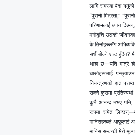
लागि समस्या पैदा गर्नुक
“पुरानो मित्रता,” “पु
परिणामलाई ध्यान दिऊन्,
मनोवृत्ति उसको जीवनक
के तिनीहरूसँग अभिव्यक्
सधैँ बोल्‍ने शब्‍द हुँदै
थाहा छ—यति मात्रै हो
चासोहरूलाई पन्छ्याउन 
नियन्त्रणको हात प्राप्
सक्‍ने कुरामा प्रतिस्पर्
कुनै आनन्द नभए पनि, ति
रूपमा समेत लिन्छन्—त
मानिसहरूले आफूलाई आवश
मानिस सम्‍बन्धी मेरो म