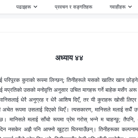
पढाइहरू
प्रवचन र सङ्गतिहरू
गवाहीहरू
अध्याय ४४
ई परिपूरक कुराको रूपमा लिन्छन्; तिनीहरूले यसको खातिर खान छोड्ने वा नि
ई मप्रतिको उसको मनोवृत्ति अनुसार उचित मागहरू गर्ने बाहेक मसँग अरू 
निसलाई धेरै अनुग्रह र धेरै आशिष दिएँ, तर यी कुराहरू खोसी लिएर ऊ
े ती अचेत रूपमा उसलाई दिएको थिएँ। त्यसकारण, मानिसले मलाई सधैँ उ
ेको छ। मानिसले मलाई साँचो रूपमा प्रेम गरोस् भन्‍ने म चाहन्छु; तैप
 दिन नसकेर अझै पनि आफ्‍नो खुट्टा घिस्याउँछन्। तिनीहरूका कल्‍पनामा,