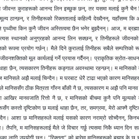
ो जीवन्त कुराहरूको आनन्द लिन इच्‍छुक छन्, तर यसमा मलाई कुनै चैन म
ुमूल्य ठान्छन्, र तिनीहरूको रिक्ततालाई कहिल्यै देख्दैनन्, यहाँसम्‍म क
पृथ्वीमा किन कुनै जीवन अस्तित्वमा छैन भनेर बुझ्दैनन्। आज, म ब्रह्माण
 त्यस स्थानको अनुग्रहको आनन्द लिन सक्छन्, र तिनीहरूले जीवनको
ो रूपमा प्रयोग गर्छन्। मैले दिने कुरालाई तिनीहरू सबैले सम्पत्तिको रूप
 जीवनशक्तिको मूल कार्यलाई गर्ने प्रयास गर्दैनन्। प्राकृतिक स्रोत-सा
 थाहा छैन, त्यसकारण तिनीहरू कङ्गाल अवस्थामा रहन्छन्। म मानिसको 
ज मानिसले अझै मलाई चिन्दैन। म घरबाट धेरै टाढा भएको कारण मानिसहरू
 मैले मानिससँग ठीक मित्रता गाँस्‍न बाँकी नै छ, त्यसकारण म अझै पनि म
मा आखिर मानवजाति रित्तो नै छ, र मानिसको बीचमा कुनै पनि मूल्यको क
ँग कस्तो दृष्टिकोण छ मलाई थाहा छैन, तर, समग्रमा, मेरो आफ्‍नै दृष्टिको
ँदैन। आशा छ मानिसहरूले मलाई यसको कारण नराम्रो सोच्दैनन्, किनभने
िन। तैपनि, म मानिसहरूलाई मैले जे विचार गर्छु त्यसमा निकै ध्यान दिन सल्
ा लागि उपयोगी छन्। “रिक्तता” को बारेमा मानिसहरूको बुझाइ के छ स