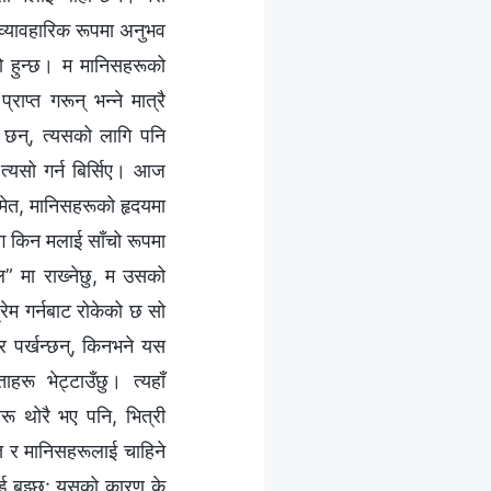
व्यावहारिक रूपमा अनुभव
्रो हुन्छ। म मानिसहरूको
प्त गरून् भन्‍ने मात्रै
 छन्, त्यसको लागि पनि
 त्यसो गर्न बिर्सिए। आज
समेत, मानिसहरूको हृदयमा
ँग किन मलाई साँचो रूपमा
ल” मा राख्‍नेछु, म उसको
रेम गर्नबाट रोकेको छ सो
नेर पर्खन्छन्, किनभने यस
हरू भेट्टाउँछु। त्यहाँ
हरू थोरै भए पनि, भित्री
ति र मानिसहरूलाई चाहिने
ाई बुझ्छु: यसको कारण के