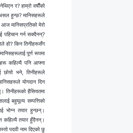
ेथिएन र? हाम्रो वर्षौंको
 असल हुन्छ? मानिसहरूले
ु। आज मानिसप्रतिको मेरो
पहिचान गर्न सक्दैनन्?
कोले हो? किन तिनीहरूसँग
ा मानिसहरूलाई पूर्ण रूपमा
रू कहिल्यै पनि आफ्‍ना
ाई छोयो भने, तिनीहरूले
? मानिसहरूले योगदान दिन
र्छन्। तिनीहरूको हैसियतमा
लाई बहुमूल्य सम्पत्तिको
 भोग्‍न तयार हुन्छन्।
कहिल्यै तयार हुँदैनन्।
यस्तो पदवी नाम दिएको छु