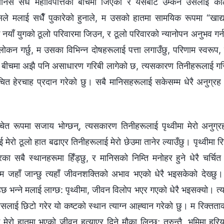
ानिस सधैँ महाविपत्तिको बीचमा जिएको र यसबाट उम्कन उसलाई कठ
सले मलाई सधैँ पुकारेको हुनाले, म उसको हातमा सामयिक रूपमा “खाद्य आ
नयाँ युगको ठूलो परिवारमा जिउन, र ठूलो परिवारको न्यानोपन अनुभव गर्
ोकन गर्छु, म उसका विभिन्‍न दोषहरूलाई पत्ता लगाउँछु, परिणाम स्वरूप
बीचमा अझै पनि असाधारण गरिबी लागेको छ, त्यसकारण तिनीहरूलाई गरिब
 उचित हेरचाह प्रदान गरेको छु। सबै मानिसहरूलाई सकेसम्‍म धेरै अनुग्रह प्र
चेत रूपमा सजाय भोग्छन्, त्यसकारण तिनीहरूलाई पृथ्वीमा मेरो अनुग्रह
ई मेरो ठूलो हात बढाएर तिनीहरूलाई मेरो छेउमा तानेर ल्याउँछु। पृथ्वीमा रित
ा सबै स्थानहरूमा हिँड्छु, र मानिसको निम्ति मनोहर हुने धेरै चर्चित
 म जहाँ जान्छु त्यहाँ जीवनशक्तिको अभाव भएको धेरै भइसकेको देख्छु। 
न्‍ने मलाई लाग्छ: पृथ्वीमा, जीवन विलोप भएर गएको धेरै भइसक्यो। त्यहाँ
िसलाई छिटो गरेर यो कष्टको स्थान त्याग्‍न आह्‍वान गरेको छु। म रिक्तताक
मेरो हातमा भएको जीवन हुत्याएर दिने मौका लिन्छु; तुरुन्तै, भूमिमा हरि