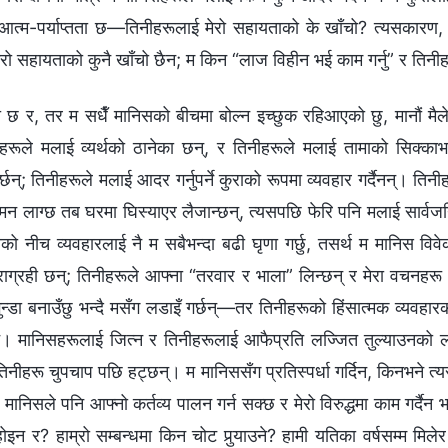
 आत्म-पर्याप्तता छ—तिनीहरूलाई मेरो सहायताको के खाँचो? त्यसकारण, म
रो सहायताको कुनै खाँचो छैन; म किन “लाज विहीन भई काम गर्नु” र तिनी
 र, तर म सधैँ मानिसको बीचमा बोल्‍न इच्‍छुक रहिआएको छु, मानौं मैले
हरूले मलाई व्यर्थको ठानेका छन्, र तिनीहरूले मलाई तामाको सिक्‍काभ
गर्छन्; तिनीहरूले मलाई आदर गर्नुपर्ने कुराको रूपमा व्यवहार गर्दैनन्। तिनीह
न लाग्छ तब घरमा घिस्याएर लैजान्छन्, त्यसपछि फेरि पनि मलाई सार्वजन
िसको नीच व्यवहारलाई नै म सबैभन्दा बढी घृणा गर्छु, तसर्थ म मानिस वि
राग्रही छन्; तिनीहरूले आफ्‍ना “तरवार र भाला” लिन्छन् र मेरा वचनहरू
 गुन्डा बनाउँछु भन्दै मसँग लडाइँ गर्छन्—तर तिनीहरूको हिंसात्‍मक व्यवह
िन। मानिसहरूलाई जित्‍न र तिनीहरूलाई आफैप्रति लज्‍जित तुल्याउनको ल
ि तिनीहरू चुपचाप पछि हट्छन्। म मानिससँग प्रतिस्पर्धा गर्दिन, किनभने 
 र मानिसले पनि आफ्‍नो कर्तव्य पालन गर्न सक्छ र मेरो विरुद्धमा काम गर्दैन 
 होइन र? हाम्रो सम्‍बन्धमा किन चोट पुर्‍याउने? हामी यतिका वर्षसम्‍म मि