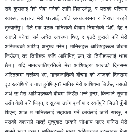
सबै कुरालाई मेरो सेवा गर्नको लागि मिलाउनेछु, र यसको परिणाम
स्वरूप, उप्रान्त मेरो घरलाई त्यति अन्धकारमय र निराश नरहने
तुल्याउँछु। मैले एक पटक मानिसको बीचमा नियालेको थिएँ: देह र
रगतले बनेका सबै अचेत अवस्था थिए, र एउटै कुराले पनि मेरो
अस्तित्वको आशिष् अनुभव गरेन। मानिसहरू आशिषहरूका बीचमा
जिउँछन् तर तिनीहरू कति आशिषित् छन् सो तिनीहरूलाई थाहा
छैन। यदि मानवजातिप्रतिको मेरा आशिषहरू आजको दिनसम्‍म
अस्तित्वमा नरहेका भए, मानवजातिको बीचमा को आजको दिनसम्‍म
दृढ रहनेथियो र नाश हुनेथिएन? मानिस मेरो आशिषमा जिउँछ, यसको
अर्थ ऊ मेरा आशिषहरूको बीचमा जिउँछ भन्‍ने हुन्छ, किनभने सुरुमा
उसँग केही पनि थिएन, र सुरुमा उसँग पृथ्वीमा र स्वर्गमुनि जिउने पुँजी
थिएन; आज म मानिसलाई सहायता गर्ने कार्यलाई जारी राख्छु, र
यसको कारणले मात्रै मृत्युबाट उम्कने सौभाग्य पाएर मानिस मेरो
सामने खडा हुन्छ। मानिसहरूले मानव अस्तित्वका रहस्यहरू भेला