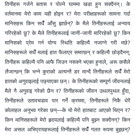
तिनीहरू गर्जने बतास र पोल्‍ने घाममा खडा हुन सक्दैनन्। के
वर्तमानमा मेरो काम यही होइन र? मेरा परीक्षाहरूको सामना गर्दा
मानिसहरू किन सधैँ आँसु झार्छन्? के मैले तिनीहरूलाई अन्याय
गरिरहेको छु? के मैले तिनीहरूलाई जानी-जानी मारिरहेको छु? किन
मानिसको प्रेम गर्न योग्य स्थिति कहिल्यै नजाग्‍ने गरी मर्छ?
मानिसहरूले सधैँ मलाई हात फैलाएर समात्छन् र कहिल्यै छोड्दैनन्;
तिनीहरू कहिल्यै पनि आफै जिउन नसक्‍ने भएका हुनाले, अरू कसैले
लैजान्छन् कि भन्‍ने कुराको अत्यन्तै डर मान्दै तिनीहरूले सधैँ मेरो
हातको अगुवाइलाई पछ्याएका छन्। के तिनीहरूको सम्पूर्ण जीवनलाई
मैले नै अगुवाइ गरेको छैन र? तिनीहरूको जीवन उथलपुथल हुँदा,
तिनीहरूले उतावचडाव पार गर्ने क्रममा, तिनीहरूले निकै धेरै
कोलाहल अनुभव गरेका छन्—के यो मेरो हातबाट आएको थिएन र?
किन मानिसहरूले मेरो हृदयलाई कहिल्यै पनि बुझ्‍न सक्दैनन्? किन
मेरा असल अभिप्रायहरूलाई तिनीहरूले सधैँ गलत रूपमा बुझ्छन्?