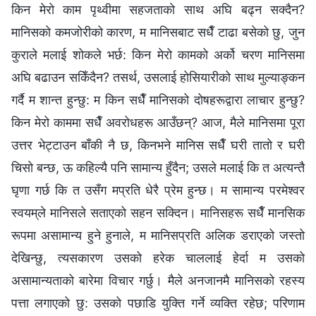
किन मेरो काम पृथ्वीमा सहजताको साथ अघि बढ्न सक्दैन?
मानिसको कमजोरीको कारण, म मानिसबाट सधैँ टाढा बसेको छु, जुन
कुराले मलाई शोकले भर्छ: किन मेरो कामको अर्को चरण मानिसमा
अघि बढाउन सकिँदैन? तसर्थ, उसलाई होसियारीको साथ मुल्याङ्कन
गर्दै म शान्त हुन्छु: म किन सधैँ मानिसको दोषहरूद्वारा लाचार हुन्छु?
किन मेरो काममा सधैँ अवरोधहरू आउँछन्? आज, मैले मानिसमा पूरा
उत्तर भेट्टाउन बाँकी नै छ, किनभने मानिस सधैँ घरी तातो र घरी
चिसो बन्छ, ऊ कहिल्यै पनि सामान्य हुँदैन; उसले मलाई कि त अत्यन्तै
घृणा गर्छ कि त उसँग मप्रति धेरै प्रेम हुन्छ। म सामान्य परमेश्‍वर
स्‍वयम्‌ले मानिसले सताएको सहन सक्दिन। मानिसहरू सधैँ मानसिक
रूपमा असामान्य हुने हुनाले, म मानिसप्रति अलिक डराएको जस्तो
देखिन्छु, त्यसकारण उसको हरेक चाललाई हेर्दा म उसको
असामान्यताको बारेमा विचार गर्छु। मैले अनजानमै मानिसको रहस्य
पत्ता लगाएको छु: उसको पछाडि युक्ति गर्ने व्यक्ति रहेछ; परिणाम