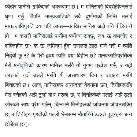
फोहोर पानीले ढाकिएको अवस्थामा छ। म मानिसको विद्रोहीपनलाई
घृणा गर्छु, तैपनि मानवजातिको सबै दुर्भाग्यको निम्ति मलाई
मानवजातिप्रति दया पनि लाग्छ—आखिर मानिस अझै पनि पीडित नै
हो। म कसरी मानिसलाई पानीमा फ्याँक्‍न सक्छु, जब ऊ कमजोर र
शक्तिहीन छ? के ऊ जमिनमा हुँदा उसलाई लात मार्ने गरी म त्यति
निर्दयी छु र? के मेरो हृदय त्यति दया विहीन छ? मानवजातिप्रतिको
मेरो मनोवृत्तिको कारण मानिस मसँगै यो युगमा प्रवेश गर्छ, र यही
कारणले गर्दा उसले मसँगै यी असाधारण दिन र रातहरू मसँगै
बिताएको छ। आज, मानिसहरू आनन्दको वेदनामा छन्, तिनीहरूसँग
मेरो स्‍नेहको अझै ठूलो बोध भएको छ, र तिनीहरूले मलाई अझै ठूलो
जोसको साथ प्रेम गर्छन्, किनभने तिनीहरूको जीवनमा जीवनशक्ति
छ, र तिनीहरू पृथ्वीको पल्‍लो छेउसम्‍म भौतारिने उडन्ते पुत्रहरू बन्‍न
छोडेका छन्।