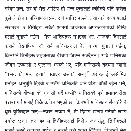
गरेका छन्, तर यो मेरो आशिष हो भन्‍ने कुरालाई कहिल्यै पनि कसैले
बुझेको छैन। परिणामस्वरूप, सबै मानिसहरूले संसारको अन्यायलाई
सराप्छन्, र तिनीहरू सबैले आफ्‍नो जीवनका अप्रसन्नताको निम्ति
मलाई गुनासो गर्छन्। मेरा आशिषहरू नभएका भए, आजको दिनलाई
कसले देख्‍नेथियो र? सबै मानिसहरूले मेरो बारेमा गुनासो गर्छन्,
किनभने तिनीहरू सहजताको बीचमा जिउन सक्दैनन्। यदि मानिसको
जीवन उज्यालो र प्रसन्‍न भएको भए, यदि मानिसको हृदयमा न्यानो
“वसन्तको मन्द हावा” पठाएर उसको सम्पूर्ण शरीरलाई असीमित
मनोहर अनुभूति दिइयो र उसँग अलिकति पनि पीडा बाँकी रहेन भने,
मानिसको बीचमा को गुनासो गर्दै मर्थ्यो? मानिसको पूर्ण इमानदारीता
प्राप्त गर्न मलाई निकै कठिन भएको छ, किनभने मानिसहरूसँग धेरै नै
धूर्त युक्तिहरू छन्—स्पष्ट रूपमा नै, ती दिमाग खराब गर्नको लागि
पर्याप्त छन्। तर जब म तिनीहरूलाई विरोध जनाउँछु, तिनीहरूले
मलाई रूखो व्यवहार गर्छन् र मलाई कुनै ध्यान दिँदैनन्, किनभने मेरा