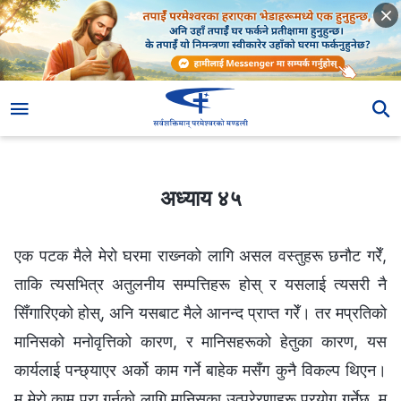
अध्याय ४५
अध्याय ४५
एक पटक मैले मेरो घरमा राख्‍नको लागि असल वस्तुहरू छनौट गरेँ,
ताकि त्यसभित्र अतुलनीय सम्पत्तिहरू होस् र यसलाई त्यसरी नै
सिँगारिएको होस्, अनि यसबाट मैले आनन्द प्राप्त गरेँ। तर मप्रतिको
मानिसको मनोवृत्तिको कारण, र मानिसहरूको हेतुका कारण, यस
कार्यलाई पन्छ्याएर अर्को काम गर्ने बाहेक मसँग कुनै विकल्‍प थिएन।
म मेरो काम पूरा गर्नको लागि मानिसका उत्प्रेरणाहरू प्रयोग गर्नेछु, म