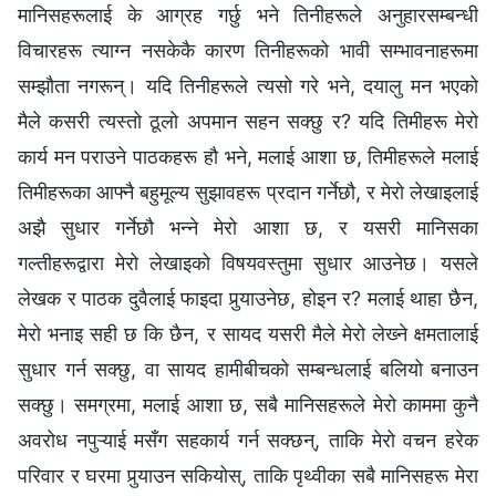
मानिसहरूलाई के आग्रह गर्छु भने तिनीहरूले अनुहारसम्‍बन्धी
विचारहरू त्याग्‍न नसकेकै कारण तिनीहरूको भावी सम्‍भावनाहरूमा
सम्झौता नगरून्। यदि तिनीहरूले त्यसो गरे भने, दयालु मन भएको
मैले कसरी त्यस्तो ठूलो अपमान सहन सक्छु र? यदि तिमीहरू मेरो
कार्य मन पराउने पाठकहरू हौ भने, मलाई आशा छ, तिमीहरूले मलाई
तिमीहरूका आफ्‍नै बहुमूल्‍य सुझावहरू प्रदान गर्नेछौ, र मेरो लेखाइलाई
अझै सुधार गर्नेछौ भन्‍ने मेरो आशा छ, र यसरी मानिसका
गल्तीहरूद्वारा मेरो लेखाइको विषयवस्तुमा सुधार आउनेछ। यसले
लेखक र पाठक दुवैलाई फाइदा पुर्‍याउनेछ, होइन र? मलाई थाहा छैन,
मेरो भनाइ सही छ कि छैन, र सायद यसरी मैले मेरो लेख्‍ने क्षमतालाई
सुधार गर्न सक्छु, वा सायद हामीबीचको सम्‍बन्धलाई बलियो बनाउन
सक्छु। समग्रमा, मलाई आशा छ, सबै मानिसहरूले मेरो काममा कुनै
अवरोध नपुऱ्याई मसँग सहकार्य गर्न सक्छन्, ताकि मेरो वचन हरेक
परिवार र घरमा पुर्‍याउन सकियोस्, ताकि पृथ्वीका सबै मानिसहरू मेरा