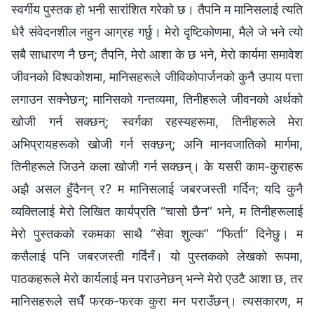
स्वर्गीय पुस्तक हो भनी सारांशित गरेको छ। तैपनि म मानिसलाई त्यति
धेरै संवेदनशील नहुन आग्रह गर्छु। मेरो दृष्टिकोणमा, मैले जे भने त्यो
सबै साधारण नै छन्; तैपनि, मेरो आशा के छ भने, मेरो कार्यमा समावेश
जीवनको विश्‍वकोशमा, मानिसहरूले जीविकोपार्जनको कुनै उपाय पत्ता
लगाउन सक्‍नेछन्; मानिसको गन्तव्यमा, तिनीहरूले जीवनको अर्थको
खोजी गर्न सक्छन्; स्वर्गका रहस्यहरूमा, तिनीहरूले मेरा
अभिप्रायहरूको खोजी गर्न सक्छन्; अनि मानवजातिको मार्गमा,
तिनीहरूले जिउने कला खोजी गर्न सक्छन्। के यसरी काम-कुराहरू
अझै असल हुँदैनन् र? म मानिसलाई जबरजस्ती गर्दिन; यदि कुनै
व्यक्तिलाई मेरो लिखित कार्यप्रति “चासो छैन” भने, म तिनीहरूलाई
मेरो पुस्तकको रकमका साथै “सेवा शुल्क” “फिर्ता” दिनेछु। म
कसैलाई पनि जबरजस्ती गर्दिनँ। यो पुस्तकको लेखको रूपमा,
पाठकहरूले मेरो कार्यलाई मन पराउनेछन् भन्‍ने मेरो एउटै आशा छ, तर
मानिसहरूले सधैँ फरक-फरक कुरा मन पराउँछन्। त्यसकारण, म