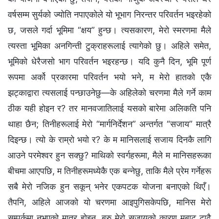
वर्षसम्‍म सुर्यको ज्योति नपाएकोले यो भूभाग निरन्तर परिवर्तन भइरहेको
छ, जसले गर्दा भूमिमा “क्षय” हुन्छ। त्यसकारण, मेरो स्मरणमा मैले
त्यस्ता भूमिका अनगिन्ती टुक्राहरूलाई त्यागेको छु। अहिले समेत,
भूमिको धेरैजसो भाग परिवर्तन भइरहन्छ। यदि कुनै दिन, भूमि पूर्ण
रूपमा अर्को प्रकारमा परिवर्तन भयो भने, म मेरो हातको एकै
झट्काद्वारा त्यसलाई पन्छाउनेछु—के अहिलेको चरणमा मैले गर्ने काम
ठीक यही होइन र? तर मानवजातिलाई यसको बारेमा अलिकति पनि
थाहा छैन; तिनीहरूलाई मेरो “मार्गनिर्देशन” अन्तर्गत “सजाय” मात्रै
दिइन्छ। त्यो के राम्रो भयो र? के म मानिसलाई सजाय दिनकै लागि
आउने परमेश्‍वर हुन सक्छु? माथिको स्वर्गहरूमा, मैले म मानिसहरूका
बीचमा आएपछि, म तिनीहरूमध्येकै एक बन्‍नेछु, ताकि मैले प्रेम गर्नेहरू
सबै मेरो नजिक हुन सकून् भनेर एकपटक योजना बनाएको थिएँ।
तैपनि, अहिले आजको यो चरणमा आइपुगिसकेपछि, मानिस मेरो
सम्पर्कमा नभएको मात्र होइन, बरु मेरो सजायको कारण मबाट टाढै