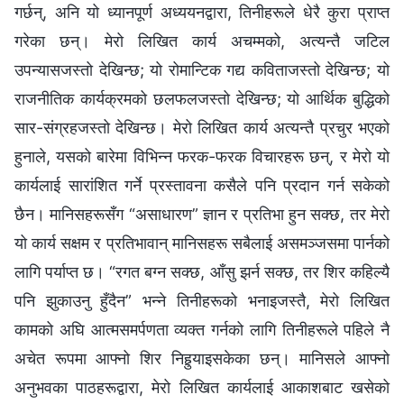
गर्छन्, अनि यो ध्यानपूर्ण अध्ययनद्वारा, तिनीहरूले धेरै कुरा प्राप्त
गरेका छन्। मेरो लिखित कार्य अचम्‍मको, अत्यन्तै जटिल
उपन्यासजस्तो देखिन्छ; यो रोमान्टिक गद्य कविताजस्तो देखिन्छ; यो
राजनीतिक कार्यक्रमको छलफलजस्तो देखिन्छ; यो आर्थिक बुद्धिको
सार-संग्रहजस्तो देखिन्छ। मेरो लिखित कार्य अत्यन्तै प्रचुर भएको
हुनाले, यसको बारेमा विभिन्‍न फरक-फरक विचारहरू छन्, र मेरो यो
कार्यलाई सारांशित गर्ने प्रस्तावना कसैले पनि प्रदान गर्न सकेको
छैन। मानिसहरूसँग “असाधारण” ज्ञान र प्रतिभा हुन सक्छ, तर मेरो
यो कार्य सक्षम र प्रतिभावान् मानिसहरू सबैलाई असमञ्जसमा पार्नको
लागि पर्याप्त छ। “रगत बग्‍न सक्छ, आँसु झर्न सक्छ, तर शिर कहिल्यै
पनि झुकाउनु हुँदैन” भन्‍ने तिनीहरूको भनाइजस्तै, मेरो लिखित
कामको अघि आत्मसमर्पणता व्यक्त गर्नको लागि तिनीहरूले पहिले नै
अचेत रूपमा आफ्‍नो शिर निहुर्‍याइसकेका छन्। मानिसले आफ्‍नो
अनुभवका पाठहरूद्वारा, मेरो लिखित कार्यलाई आकाशबाट खसेको