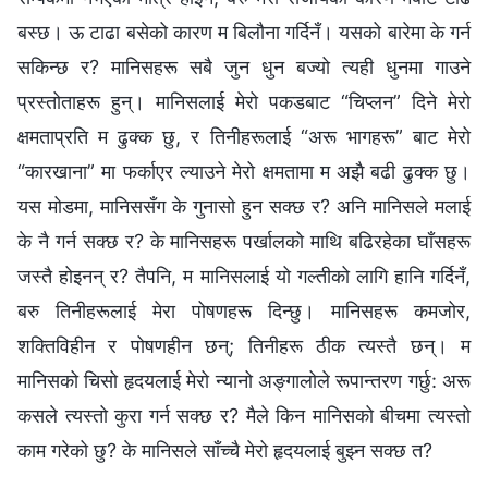
बस्छ। ऊ टाढा बसेको कारण म बिलौना गर्दिनँ। यसको बारेमा के गर्न
सकिन्छ र? मानिसहरू सबै जुन धुन बज्यो त्यही धुनमा गाउने
प्रस्तोताहरू हुन्। मानिसलाई मेरो पकडबाट “चिप्‍लन” दिने मेरो
क्षमताप्रति म ढुक्क छु, र तिनीहरूलाई “अरू भागहरू” बाट मेरो
“कारखाना” मा फर्काएर ल्याउने मेरो क्षमतामा म अझै बढी ढुक्क छु।
यस मोडमा, मानिससँग के गुनासो हुन सक्छ र? अनि मानिसले मलाई
के नै गर्न सक्छ र? के मानिसहरू पर्खालको माथि बढिरहेका घाँसहरू
जस्तै होइनन् र? तैपनि, म मानिसलाई यो गल्तीको लागि हानि गर्दिनँ,
बरु तिनीहरूलाई मेरा पोषणहरू दिन्छु। मानिसहरू कमजोर,
शक्तिविहीन र पोषणहीन छन्; तिनीहरू ठीक त्यस्तै छन्। म
मानिसको चिसो हृदयलाई मेरो न्यानो अङ्गालोले रूपान्तरण गर्छु: अरू
कसले त्यस्तो कुरा गर्न सक्छ र? मैले किन मानिसको बीचमा त्यस्तो
काम गरेको छु? के मानिसले साँच्‍चै मेरो हृदयलाई बुझ्‍न सक्छ त?