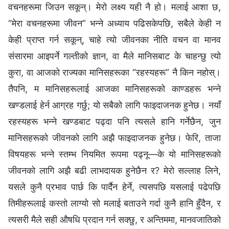
वचनहरूमा जिउन सकून्। मेरो लक्ष्य यही नै हो। मलाई आशा छ,
“मेरा वचनहरूमा जीवन” भन्‍ने अध्याय पढिसकेपछि, सबैले केही न
केही प्राप्त गर्न सकून्, चाहे त्यो जीवनका नीति वचन वा मानव
संसारमा आइपर्ने गल्तीको ज्ञान, वा मैले मानिसबाट के चाहन्छु त्यो
कुरा, वा आजको राज्यका मानिसहरूका “रहस्यहरू” नै किन नहोस्।
तैपनि, म मानिसहरूलाई आजका मानिसहरूको काण्डहरू भन्‍ने
खण्डलाई हेर्न आग्रह गर्छु; यो सबैको लागि फाइदाजनक हुनेछ। नयाँ
रहस्यहरू भन्‍ने खण्डबाट पढ्दा पनि त्यसले हानि गर्नेछैन, जुन
मानिसहरूको जीवनको लागि अझै फाइदाजनक हुनेछ। फेरि, ताजा
विषयहरू भन्‍ने स्तम्‍भ नियमित रूपमा पढ्नू—के यो मानिसहरूको
जीवनको लागि अझै बढी लाभदायक हुनेछैन र? मेरो सल्‍लाह लिने,
यसले कुनै प्रभाव पार्छ कि पार्दैन हेर्ने, त्यसपछि यसलाई पढेपछि
तिमीहरूलाई कस्तो लाग्यो सो मलाई बताउने गर्दा कुनै हानि हुँदैन, र
त्यसरी मैले सही औषधि प्रदान गर्न सक्छु, र अन्तिममा, मानवजातिको