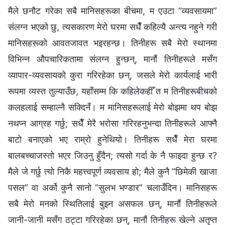
मैले छनौट गरेका सबै मानिसहरूका बीचमा, म एउटा “व्यवसायमा”
संलग्‍न भएको छु, त्यसकारण मेरो घरमा सधैँ कहिल्यै अन्त्य नहुने गरी
मानिसहरूको आवतजावत भइरहन्छ। तिनीहरू सबै मेरो स्थानमा
विभिन्‍न औपचारिकतामा संलग्‍न हुन्छन्, मानौं तिनीहरूले मसँग
व्यापार-व्यवसायको कुरा गरिरहेका छन्, जसले मेरो कार्यलाई भारी
रूपमा व्यस्त तुल्याउँछ, यहाँसम्‍म कि कहिलेकहीँ त म तिनीहरूबीचको
कलहलाई सम्‍हाल्नै सक्दिनँ। म मानिसहरूलाई मेरो बोझमा थप बोझ
नथप्‍न आग्रह गर्छु; सधैँ मेरै भरोसा गरिरहनुभन्दा तिनीहरूले आफ्‍नै
बाटो बनाएको भए राम्रो हुनेथियो। तिनीहरू सधैँ मेरा घरमा
बालबच्‍चाजस्तो भएर जिउनु हुँदैन; त्यसो गर्दा के नै फाइदा हुन्छ र?
मैले जे गर्छु त्यो निकै महत्त्वपूर्ण व्यवसाय हो; मैले कुनै “छिमेकी खाजा
पसल” वा अर्को कुनै सानो “सुलभ भण्डार” चलाउँदिन। मानिसहरू
सबै मेरो मनको स्थितिलाई बुझ्‍न असफल छन्, मानौं तिनीहरूले
जानी-जानी मसँग ठट्टा गरिरहेका छन्, मानौं तिनीहरू खेल्‍ने अतृप्त