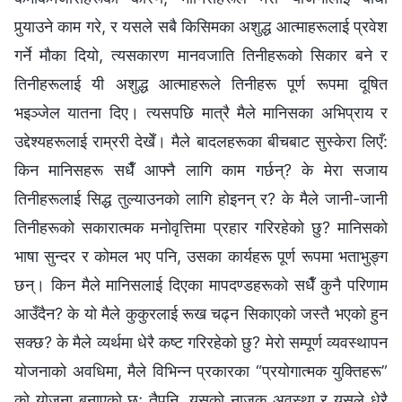
पुर्‍याउने काम गरे, र यसले सबै किसिमका अशुद्ध आत्‍माहरूलाई प्रवेश
गर्ने मौका दियो, त्यसकारण मानवजाति तिनीहरूको सिकार बने र
तिनीहरूलाई यी अशुद्ध आत्‍माहरूले तिनीहरू पूर्ण रूपमा दूषित
भइञ्‍जेल यातना दिए। त्यसपछि मात्रै मैले मानिसका अभिप्राय र
उद्देश्यहरूलाई राम्ररी देखेँ। मैले बादलहरूका बीचबाट सुस्केरा लिएँ:
किन मानिसहरू सधैँ आफ्‍नै लागि काम गर्छन्? के मेरा सजाय
तिनीहरूलाई सिद्ध तुल्याउनको लागि होइनन् र? के मैले जानी-जानी
तिनीहरूको सकारात्मक मनोवृत्तिमा प्रहार गरिरहेको छु? मानिसको
भाषा सुन्दर र कोमल भए पनि, उसका कार्यहरू पूर्ण रूपमा भताभुङ्ग
छन्। किन मैले मानिसलाई दिएका मापदण्डहरूको सधैँ कुनै परिणाम
आउँदैन? के यो मैले कुकुरलाई रूख चढ्न सिकाएको जस्तै भएको हुन
सक्छ? के मैले व्यर्थमा धेरै कष्ट गरिरहेको छु? मेरो सम्पूर्ण व्यवस्थापन
योजनाको अवधिमा, मैले विभिन्‍न प्रकारका “प्रयोगात्मक युक्तिहरू”
को योजना बनाएको छु; तैपनि, यसको नाजुक अवस्था र यसले धेरै