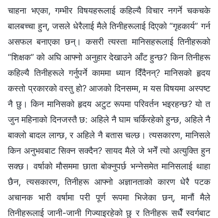
चाहना भएका, गम्‍भीर विषयहरूलाई कहिल्यै विचार नगर्ने चकचके
बालबच्चा हुन्, जसले धेरैलाई मैले तिनीहरूलाई दिएको “गृहकार्य” गर्न
असफल बनाएका छन्। कसरी त्यस्ता मानिसहरूलाई तिनीहरूको
“शिक्षक” को अघि आफ्‍नो अनुहार देखाउने आँट हुन्छ? किन तिनीहरू
कहिल्यै तिनीहरूले गर्नुपर्ने काममा ध्यान दिँदैनन्? मानिसको हृदय
कस्तो प्रकारको वस्तु हो? आजको दिनसम्‍म, म यस विषयमा अस्पष्ट
नै छु। किन मानिसको हृदय अटुट रूपमा परिवर्तन भइरहन्छ? यो त
जुन महिनाको दिनजस्तै छ: अहिले नै घाम चर्किरहेको हुन्छ, अहिले नै
बाक्‍लो बादल लाग्छ, र अहिले नै बतास चल्छ। त्यसकारण, मानिसले
किन अनुभवबाट सिक्‍न सक्दैन? सायद मैले जे भनेँ त्यो अत्युक्ति हुन
सक्छ। वर्षाको मौसममा छाता बोक्‍नुपर्छ भन्‍नेसमेत मानिसलाई थाहा
छैन, त्यसकारण, तिनीहरू आफ्नो अज्ञानताको कारण धेरै पटक
अचानक भारी वर्षामा परी पूर्ण रूपमा भिजेका छन्, मानौं मैले
तिनीहरूलाई जानी-जानी गिज्याइरहेको छु र तिनीहरू सधैँ स्वर्गबाट