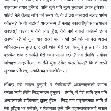
पछ्याउन तयार हुनैपर्छ, अनि कुनै पनि मूल्य चुकाउन तयार हुनैपर्छ।
अहिले मैले तँलाई जाँच गर्ने समय हो: के तँ तेरो बफादारी मलाई अर्पण
गर्नेछस्? के यो बाटोको अन्त्यसम्म तँ मलाई बफादारीपूर्वक पछ्याउन
सक्छस्? नडरा; म तेरो आड हुँदा, तेरो मार्ग कसले कहिल्यै छेक्न
सक्थ्यो र? यो कुरा याद राख्! याद राख्! सबै थोकमा मेरा असल
अभिप्रायहरू हुन्छन्, र सबै थोक मेरो छानबिनमुनि हुन्छ। के तेरा
प्रत्येक शब्द र कार्यले मेरो वचन पालन गर्छन्? जब तँमाथि आगोका
जाँचहरू आइपर्नेछन्, के तैँले घुँडा टेकेर कराउनेछस्? कि तँ डरले
लुरुक्क पर्नेछस्, अगाडि बढ्न सक्नेछैनस्?
तँभित्र मेरो साहस हुनुपर्छ, र गैरविश्‍वासी आफन्तहरूको सामना
गर्नका लागि तँसँग सिद्धान्तहरू हुनुपर्छ। तैपनि, तँ मेरो लागि कुनै पनि
अन्धकारको शक्तिसामु झुक्नु हुँदैन। सिद्ध मार्ग पछ्याउनका लागि तँ
मेरो बुद्धिमा भर पर्नैपर्छ, र शैतानका कुनै पनि षड्यन्त्रहरूलाई सफल