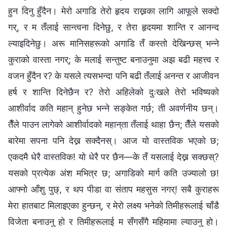
हुन दिनु हुँदैन। मेरो अगाडि तेरो हृदय राख्नका लागि आफूले सक्दो
गर्, र म तँलाई सान्त्वना दिनेछु, र तेरा हृदयमा शान्ति र आनन्द
ल्याइदिनेछु। अरू मानिसहरूको अगाडि तँ कस्तो देखिन्छस् भन्ने
कुराको वास्ता नगर्; के मलाई सन्तुष्ट बनाउनुमा अझ बढी महत्त्व र
वजन हुँदैन र? के यसले त्यसभन्दा पनि बढी तँलाई अनन्त र आजीवन
हर्ष र शान्ति दिनेछैन र? तेरो अहिलेको दुःखले तेरो भविष्यको
आशीर्वाद कति महान् हुनेछ भन्‍ने सङ्केत गर्छ; ती अवर्णनीय छन्।
तैँले पाउन लागेको आशीर्वादको महान्‌ता तँलाई थाहा छैन; तैँले यसको
बारेमा सपना पनि देख्न सक्दैनस्। आज यो वास्तविक भएको छ;
एकदमै धेरै वास्तविक! यो धेरै पर छैन—के तँ यसलाई देख्न सक्छस्?
यसको प्रत्येक अंश मभित्र छ; अगाडिको मार्ग कति उज्यालो छ!
आफ्‍नो आँशु पुछ्, र थप पीडा वा संताप महसुस नगर्! सबै कुराहरू
मेरा हातबाट मिलाइएका हुन्छन्, र मेरो लक्ष्य भनेको तिमीहरूलाई चाँडै
विजेता बनाउनु हो र तिमीहरूलाई म सँगसँगै महिमामा ल्याउनु हो।