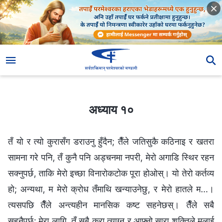
अध्याय १०
अध्याय १०
तँ यो र त्यो कुरासँग डराउनु हुँदैन; तैँले जतिसुकै कठिनाइ र खतरा
सामना गरे पनि, तँ कुनै पनि अड्चनमा नपरी, मेरो अगाडि स्थिर रहन
सक्नुपर्छ, ताकि मेरो इच्छा विनारोकटोक पूरा होओस्। यो तेरो कर्तव्य
हो; अन्यथा, म मेरो क्रोध तँमाथि खन्याउनेछु, र मेरो हातले म…।
त्यसपछि तैँले अन्त्यहीन मानसिक कष्ट सहनेछस्। तैँले सबै
सहनैपर्छ; मेरा लागि, तँ सबै कुरा त्याग्‍न र आफ्नो सारा शक्तिले मलाई