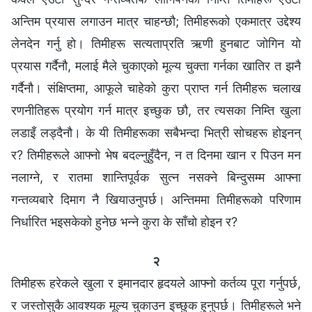
अन्तिम प्रयास लगाउन मात्र चाहन्छौ; तिमीहरूको एकमात्र उद्देश्य
लेनदेन गर्नु हो। तिमीहरू सत्यताप्रति ऋणी हुनबाट जोगिन यो
प्रयास गर्दैनौ, मलाई मैले चुकाएको मूल्य चुक्ता गर्नका खातिर त झनै
गर्दैनौ। संक्षिप्तमा, आफूले चाहेको कुरा प्राप्त गर्न तिमीहरू चलाख
रणनीतिहरू प्रयोग गर्न मात्र इच्छुक छौ, तर त्यसका निम्ति खुला
लडाइँ लड्दैनौ। के यी तिमीहरूका सबैभन्दा भित्री सोचहरू होइनन्
र? तिमीहरूले आफ्नो भेष बदल्नुहुँदैन, न त दिनमा खान र पिउन मन
नलाग्ने, र रातमा शान्तिपूर्वक सुत्न नसक्ने बिन्दुसम्म आफ्ना
गन्तव्यबारे दिमाग नै खियाउनुपर्छ। अन्तिममा तिमीहरूको परिणाम
निर्धारित भइसकेको हुनेछ भन्‍ने कुरा के साँचो होइन र?
२
तिमीहरू हरेकले खुला र इमानदार हृदयले आफ्नो कर्तव्य पूरा गर्नुपर्छ,
र जस्तोसुकै आवश्यक मूल्य चुकाउन इच्छुक हुनुपर्छ। तिमीहरूले भने