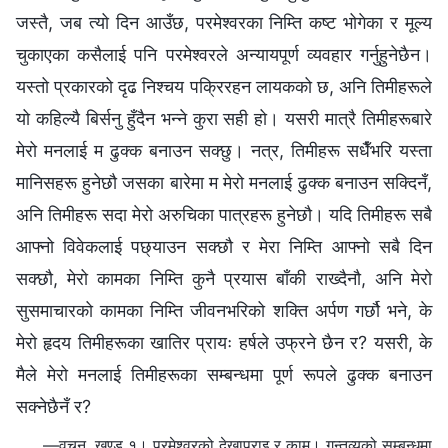
जस्तै, जब त्यो दिन आउँछ, परमेश्वरका निम्ति कष्ट भोगेका र मूल्य
चुकाएका कसैलाई पनि परमेश्‍वरले अन्यायपूर्ण व्यवहार गर्नुहुनेछैन।
यस्तो प्रकारको दृढ निश्‍चय पक्रिरहन लायकको छ, अनि तिमीहरूले
यो कहिल्यै बिर्सनु हुँदैन भन्‍ने कुरा सही हो। यसरी मात्रै तिमीहरूबारे
मेरो मनलाई म ढुक्क बनाउन सक्छु। नत्र, तिमीहरू सधैँभरि यस्ता
मानिसहरू हुनेछौ जसका बारेमा म मेरो मनलाई ढुक्क बनाउन सक्दिनँ,
अनि तिमीहरू सदा मेरो अरुचिका पात्रहरू हुनेछौ। यदि तिमीहरू सबै
आफ्नो विवेकलाई पछ्याउन सक्छौ र मेरा निम्ति आफ्नो सबै दिन
सक्छौ, मेरो कामका निम्ति कुनै प्रयास बाँकी राख्दैनौ, अनि मेरो
सुसमाचारको कामका निम्ति जीवनभरिको शक्ति अर्पण गर्छौ भने, के
मेरो हृदय तिमीहरूका खातिर प्रायः हर्षले उफ्रने छैन र? यसरी, के
मैले मेरो मनलाई तिमीहरूका सम्बन्धमा पूर्ण रूपले ढुक्क बनाउन
सक्नेछैनँ र?
—वचन, खण्ड १। परमेश्‍वरको देखापराइ र काम। गन्तव्यको सम्‍बन्धमा