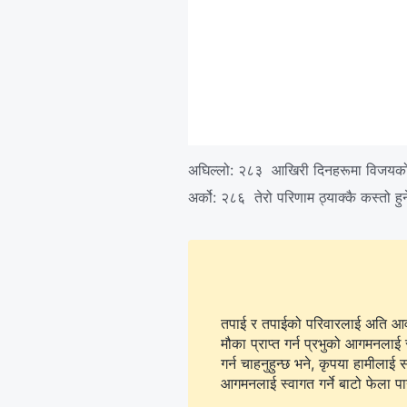
अघिल्लो:
२८३ आखिरी दिनहरूमा विजयको 
अर्को:
२८६ तेरो परिणाम ठ्याक्कै कस्तो हु
तपाई र तपाईको परिवारलाई अति आवश्
मौका प्राप्त गर्न प्रभुको आगमनलाई 
गर्न चाहनुहुन्छ भने, कृपया हामीलाई सम्पर्क गर्न
आगमनलाई स्वागत गर्ने बाटो फेला पार्न