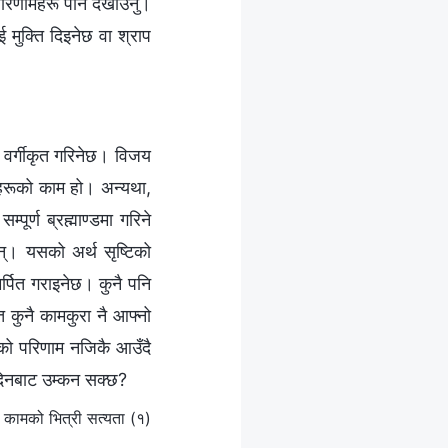
 परिणामहरू पनि देखाउनु।
ुक्ति दिइनेछ वा श्राप
 वर्गीकृत गरिनेछ। विजय
िनहरूको काम हो। अन्यथा,
ूर्ण ब्रह्माण्डमा गरिने
न्। यसको अर्थ सृष्टिको
र्पित गराइनेछ। कुनै पनि
त कुनै कामकुरा नै आफ्नो
ोकको परिणाम नजिकै आउँदै
े दिनबाट उम्कन सक्छ?
कामको भित्री सत्यता (१)