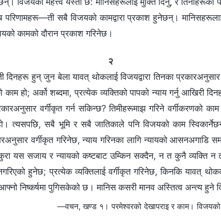
नेछन्। विजयको महत्त्व यस्तो छ: मानिसहरूलाई मुक्ति दिनु, र तिनीहरूका
परिणामहरू—ती सबै विजयको कामद्वारा प्रकाश हुनेछन्। मानिसहरूलाई म
िजयको कामको दौरान प्रकाश गरिनेछ।
२
 दिनहरू हुन् जुन बेला यावत् थोकलाई विजयद्वारा तिनका प्रकारअनुसार
ाम हो; अर्को शब्दमा, प्रत्येक व्यक्तिको पापको न्याय गर्नु आखिरी द
रअनुसार वर्गीकृत गर्न सकिन्छ? तिमीहरूमाझ गरिने वर्गीकरणको काम सम्प
ो। त्यसपछि, सबै भूमि र सबै जातिकाले पनि विजयको काम स्विकार्नेछ
रकारअनुसार वर्गीकृत गरिनेछ, न्याय गरिनका लागि न्यायको आसनअगाडि सम
मकुरा यस सजाय र न्यायको कष्टबाट उम्किन सक्दैन, न त कुनै व्यक्ति न 
नगरिएको हुनेछ; प्रत्येक व्यक्तिलाई वर्गीकृत गरिनेछ, किनकि यावत् थ
वी आफ्नो निष्कर्षमा पुगिसकेको छ। मानिस कसरी मानव अस्तित्व अन्त्य हुन
—वचन, खण्ड १। परमेश्‍वरको देखापराइ र काम। विजयको 