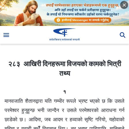
२८३ आखिरी दिनहरूमा विजयको कामको भित्री तथ्य
२८३ आखिरी दिनहरूमा विजयको कामको भित्री
तथ्य
१
मानवजाति शैतानद्वारा यति गम्भीर रूपले भ्रष्ट भएको छ कि उसले
परमेश्‍वर हुनुहुन्छ भनी जान्दैन र उसले परमेश्‍वरको आराधना गर्न
छाडेको छ। आदिमा, जब आदम र हव्वाको सृष्टि गरियो, यहोवाको
महिमा र गवाही सधैँ विद्यमान थिए। तर भ्रष्ट पारिएपछि, मानिसले