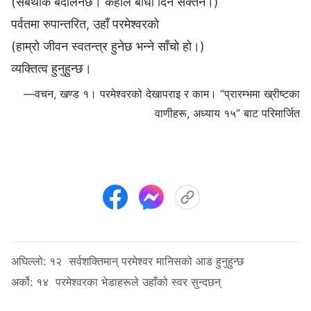
(सबथोक बदलिनेछ। केहीले बाधा दिन सक्तैन।)
पर्वतमा रुपान्तरित, उहाँ परमेश्‍वरको
(हाम्रो जीवन स्वतन्त्र हुनेछ भन्ने साँचो हो।)
व्यक्तित्व हुनुहुन्छ।
—वचन, खण्ड १। परमेश्‍वरको देखापराइ र काम। “प्रारम्‍भमा ख्रीष्‍टका
वाणीहरू, अध्याय १५” बाट परिमार्जित
अघिल्लो:
१२ सर्वशक्तिमान् परमेश्‍वर मानिसको आड हुनुहुन्छ
अर्को:
१४ परमेश्‍वरका भेडाहरूले उहाँको स्वर सुन्दछन्