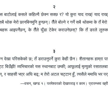
२
यस बाटोलाई कसले कहिल्यै छेक्न सक्छ र? यो कुरा याद राख्! याद रा
सबै थोक मेरो छानबिनमुनि हुन्छन्। तैँले बोल्ने र गर्ने सबै थोकमा के तँ 
रू आइपर्नेछन्, के तैँले घुँडा टेकेर कराउनेछस्? कि तँ डरले लुरुक्
३
 देखा परिसकेको छ; तँ डराउनुपर्ने कुरा केही छैन। शैतानहरू हाम्रा प
ट्ट बिउँझी! व्यभिचारको यस स्थानबाट उम्की; आफूलाई मृत्युको रसातलब
्, र साहसी भएर अघि बढ्; म तेरो अटल चट्टान हुँ, त्यसैले ममाथि भर पर्
—वचन, खण्ड १। परमेश्‍वरको देखापराइ र काम। प्रारम्‍भमा ख्री