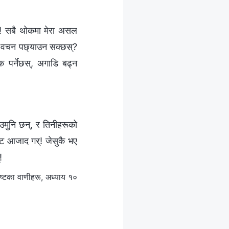
ख्! सबै थोकमा मेरा असल
मेरो वचन पछ्याउन सक्छस्?
क पर्नेछस्, अगाडि बढ्न
ाउमुनि छन्, र तिनीहरूको
ाट आजाद गर्! जेसुकै भए
!
ष्‍टका वाणीहरू, अध्याय १०