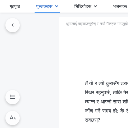
गृहपृष्ठ
पुस्तकहरू
भिडियोहरू
भजनहरू
थुमालाई पछ्याउनुहोस् र नयाँ गीतहरू गाउनुहो
तँ यो र त्यो कुरासँग डर
स्थिर रहनुपर्छ, ताकि मे
त्याग्‍न र आफ्नो सारा श
जाँच गर्ने समय हो: के 
सक्छस्?