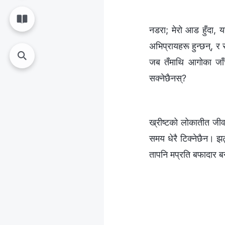
नडरा; मेरो आड हुँदा, 
अभिप्रायहरू हुन्छन्, र 
जब तँमाथि आगोका जाँचह
सक्नेछैनस्?
ख्रीष्टको लोकातीत जीवन
समय धेरै टिक्नेछैन। झ
तापनि मप्रति बफादार बन