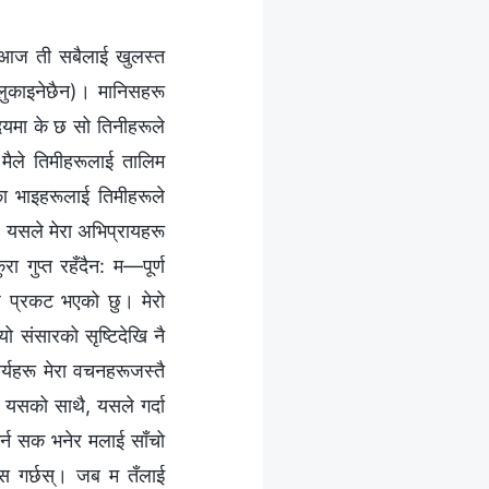
ए, आज ती सबैलाई खुलस्त
ि लुकाइनेछैन)। मानिसहरू
हृदयमा के छ सो तिनीहरूले
 मैले तिमीहरूलाई तालिम
ूका भाइहरूलाई तिमीहरूले
्। यसले मेरा अभिप्रायहरू
 गुप्त रहँदैन: म—पूर्ण
घि प्रकट भएको छु। मेरो
 यो संसारको सृष्टिदेखि नै
ार्यहरू मेरा वचनहरूजस्तै
; यसको साथै, यसले गर्दा
 गर्न सक भनेर मलाई साँचो
्‍वास गर्छस्। जब म तँलाई