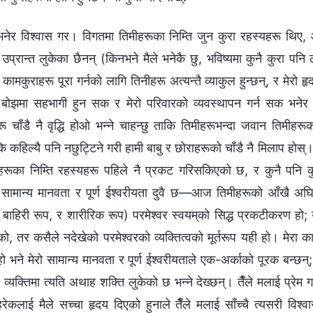
 भनेर विश्‍वास गर। विगतमा तिमीहरूका निम्ति जुन कुरा रहस्यहरू थि
प्रान्त लुकेका छैनन् (किनभने मैले भनेकै छु, भविष्यमा कुनै कुरा पन
कामकुराहरू पूरा गर्नको लागि तिनीहरू अत्यन्तै व्याकुल हुन्छन्, र मेरो 
रो बोझमा सहभागी हुन सक र मेरो परिवारको व्यवस्थापन गर्न सक भनेर
 चाँडै नै वृद्धि होओ भन्‍ने चाहन्छु ताकि तिमीहरूभन्दा जवान तिमीहर
ाकि कहिल्यै पनि नछुट्टिने गरी हामी बाबु र छोराहरूको चाँडै नै मिलाप होस
सहरूका निम्ति रहस्यहरू पहिले नै प्रकट गरिसकिएको छ, र कुनै पनि कुरा
सँग सामान्य मानवता र पूर्ण ईश्‍वरीयता दुवै छ—आज तिमीहरूको आँखै अ
्र, बाहिरी रूप, र शारीरिक रूप) परमेश्‍वर स्‍वयम्‌को सिद्ध प्रकटीकरण हो;
ो, तर कसैले नदेखेको परमेश्‍वरको व्यक्तित्वको मूर्तरूप यही हो। मेरा क
भने मेरो सामान्य मानवता र पूर्ण ईश्‍वरीयताले एक-अर्काको पूरक बन्छन्
व्यक्तिमा त्यति अथाह शक्ति लुकेको छ भन्‍ने देख्छन्। तैँले मलाई प्रेम
 हरेकलाई मैले सच्‍चा हृदय दिएको हुनाले तैँले मलाई साँच्चै त्यसरी विश