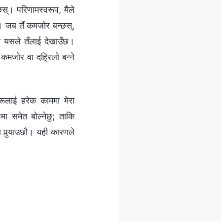
नेछस्। परिणामस्वरूप, मैले
छस्। जब तँ कमजोर बन्छस्,
्‍ने यसले तँलाई देखाउँछ।
 कमजोर वा दह्रिलो बन्‍ने
रूलाई हरेक काममा मेरा
पमा समेत बोल्‍नेछु; ताकि
 पुर्‍याउछौ। यही कारणले