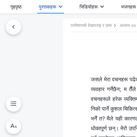
गृहपृष्ठ
पुस्तकहरू
भिडियोहरू
भजनहरू
परमेश्‍वरको देखापराइ र काम
अध्याय ७४
जसले मेरा वचनहरू पढेका 
व्यवहार गर्नेछैन; म तै
वचनहरूले हरेक व्यक्ति
निको पार्ने कुशल चिकित्
भनेँ त? मैले यही कारणल
धोकापूर्ण छन्। मेरो उपस्