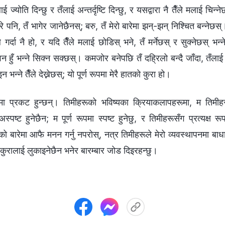
ई ज्योति दिन्छु र तँलाई अन्तर्दृष्टि दिन्छु, र यसद्वारा नै तैँले मलाई चिन्‍
पनि, तँ भागेर जानेछैनस्; बरु, तँ मेरो बारेमा झन्-झन् निश्‍चित बन्‍ने
ले गर्दा नै हो, र यदि तैँले मलाई छोडिस् भने, तँ मर्नेछस् र सुक्‍नेछस् भन
वन हुँ भन्‍ने सिक्‍न सक्छस्। कमजोर बनेपछि तँ दह्रिलो बन्दै जाँदा, तँलाई
 भन्‍ने तैँले देख्नेछस्; यो पूर्ण रूपमा मेरै हातको कुरा हो।
ूपमा प्रकट हुन्छन्। तिमीहरूको भविष्यका क्रियाकलापहरूमा, म तिमीह
स्पष्ट हुनेछैन; म पूर्ण रूपमा स्पष्ट हुनेछु, र तिमीहरूसँग प्रत्यक्ष रू
ो बारेमा आफै मनन गर्नु नपरोस्, नत्र तिमीहरूले मेरो व्यवस्थापनमा बाधा
 कुरालाई लुकाइनेछैन भनेर बारम्‍बार जोड दिइरहन्छु।