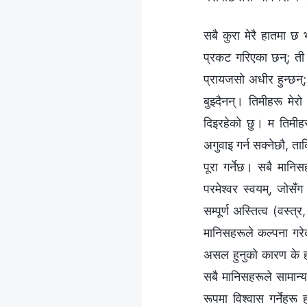
सबै कुरा मेरै हातमा छ
प्रकट गरिएका छन्; ती उ
प्रायजसो अधीर हुन्छन्; 
बुझ्दैनन्। तिमीहरू मे
दिइरहेको छु। म तिमीहरू
अगुवाइ गर्न सक्‍नेछौ, त
पूरा गर्नेछ। सबै मानि
परमेश्‍वर स्‍वयम्, जो
सम्पूर्ण अस्तित्व (वस्‍त
मानिसहरूले कल्‍पना गरेक
असल हुनुको कारण के हो 
सबै मानिसहरूले सामान्य 
रूपमा विश्‍वास गर्नेहरू