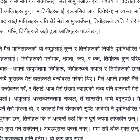
देख्न र उपभोग गर्न सक्नेछस्। मेरो सामु नआउनेहरू निश्चय नै विद्रोही 
गर्ने व्यक्तिहरू हुन्। म तिनीहरूलाई हल्‍कासित जान दिनेछैन; म त्यस्ता 
द राख्! मानिसहरू जति धेरै मेरो सामु आउँछन्, तिनीहरूले त्यति नै धेरै प्र
नेछ। पछि, तिनीहरूले अझै ठूला आशिष्‌हरू पाउनेछन्।
ै मैले मानिसहरूको यो समूहलाई चुन्ने र तिनीहरूको नियति पूर्वनिर्धारित ग
हरूलाई। तिमीहरूको मनोभाव, क्षमता, रूप, र कद, तिमीहरू कुन परिवा
वाह—आफ्‍नो सम्पूर्णतामा तिमीहरू, तिमीहरूको कपाल र तिमीहरूको छा
ुराहरू मेरा हातहरूले बन्दोबस्त गरेका थिए। मैले आफ्नै हातले तैँले ह
बन्दोबस्त गरेँ, र तँलाई आज मेरो छेउमा ल्याइएको तथ्य पनि वास्तवमै मेरो ब
र्ला। आफूलाई अस्तव्यस्ततामा नफाल्; तँ शान्तसँग अघि बढ्नुपर्छ। मै
पर्ने तेरो हिस्सा हो, र यसलाई मैले संसारको सृष्टि भएदेखि नै पूर्वनिर्धारि
पुगेका छन्: तिनीहरू कि त अत्यन्तै हठी कि त पूर्ण रूपमा लाजहीन छन्।
म-कुरा गर्न सक्दैनन्। अबउप्रान्त यस्तो नगर्। ममा सबै थोक मुक्त छन
ी कुराहरूमा हानि हुनेछ। यो कुरा याद राख्!