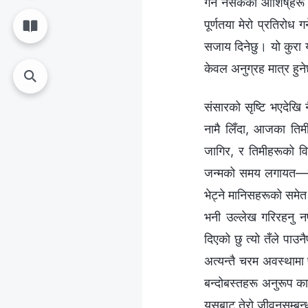
गर्न नसकेका आशिष्‌हरू 
पूर्णतया मेरो प्रतिरोध 
सजाय दिनेछु। यो कुरा या
केवल अनुग्रह मात्र हु
संसारको सृष्टि भएदेखि न
नामै लिँदा, आजका तिमी
जागिर, र तिमीहरूको वि
जन्मको समय लगायत—सबै क
भेट्ने मानिसहरूको समेत 
भनी उल्लेख गरिरहनु नप
दिएको छु त्यो तँले पाउनै
अत्यन्तै चरम अवस्थामा 
बन्दोबस्तहरू अनुरूप का
यसबाट तेरो जीवनसम्बन्ध