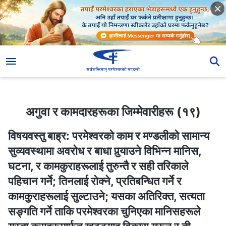
अगुवा र कामदारहरूका जिम्‍मेवारीहरू (१९)
अगुवा र कामदारहरूका जिम्‍मेवारीहरू (१९)
विषयवस्तु बाह्र: परमेश्‍वरको काम र मण्डलीको सामान्य
सुव्यवस्थामा अवरोध र बाधा पुर्‍याउने विभिन्‍न मानिस,
घटना, र कामकुराहरूलाई तुरुन्तै र सही तरिकाले
पहिचान गर्ने; तिनलाई रोक्‍ने, प्रतिबन्धित गर्ने र
कामकुराहरूलाई सुल्टाउने; यसका अतिरिक्त, सत्यता
सङ्‍गति गर्ने ताकि परमेश्‍वरका चुनिएका मानिसहरूले