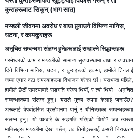
यस्ता कुराहरूमार्फत खुट्ट्याइ विकास गरून् र ती
कुराहरूबाट सिकून् (भाग सात)
मण्डली जीवनमा अवरोध र बाधा पुर्‍याउने विभिन्‍न मानिस,
घटना, र कामकुराहरू
अनुचित सम्बन्धमा संलग्‍न हुनेहरूलाई सम्हाल्ने सिद्धान्तहरू
परमेश्‍वरको काम र मण्डलीको सामान्य सुव्यवस्थामा बाधा र व्यवधान
दिने विभिन्‍न मानिस, घटना, र कुराहरूको हकमा, हामीले तिनलाई
जम्‍मा एघार वटा समस्याहरूमा विभाजन गरेका छौं। यसभन्दा पहिले,
हामीले छैटौं समस्याबारे सङ्गति गरेका थियौँ, र त्यो थियो—अनुचित
सम्बन्धहरूमा संलग्‍न हुनु। यसले मुख्य रूपमा केलाई जनाउँछ?
अरूलाई बेपर्वाहसित प्रलोभनमा पार्नु र यौनिच्छाका सम्बन्धहरूमा
संलग्‍न हुनु। यो पक्षबारे के सङ्गति गरिएको थियो? जब त्यस्ता
मानिसहरू मण्डलीमा देखा पर्छन्, तब तिनीहरूलाई कसरी निराकरण