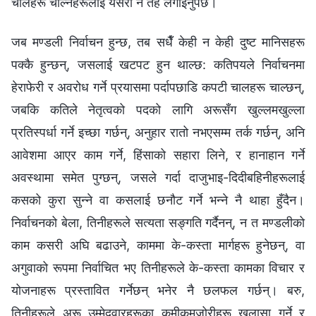
चालहरू चाल्‍नेहरूलाई यसरी नै तह लगाइनुपर्छ।
जब मण्डली निर्वाचन हुन्छ, तब सधैँ केही न केही दुष्ट मानिसहरू
पक्‍कै हुन्छन्, जसलाई खटपट हुन थाल्छ: कतिपयले निर्वाचनमा
हेराफेरी र अवरोध गर्ने प्रयासमा पर्दापछाडि कपटी चालहरू चाल्छन्,
जबकि कतिले नेतृत्वको पदको लागि अरूसँग खुल्‍लमखुल्ला
प्रतिस्पर्धा गर्ने इच्छा गर्छन्, अनुहार रातो नभएसम्म तर्क गर्छन्, अनि
आवेशमा आएर काम गर्ने, हिंसाको सहारा लिने, र हानाहान गर्ने
अवस्थामा समेत पुग्छन्, जसले गर्दा दाजुभाइ-दिदीबहिनीहरूलाई
कसको कुरा सुन्‍ने वा कसलाई छनौट गर्ने भन्‍ने नै थाहा हुँदैन।
निर्वाचनको बेला, तिनीहरूले सत्यता सङ्गति गर्दैनन्, न त मण्डलीको
काम कसरी अघि बढाउने, काममा के-कस्ता मार्गहरू हुनेछन्, वा
अगुवाको रूपमा निर्वाचित भए तिनीहरूले के-कस्ता कामका विचार र
योजनाहरू प्रस्तावित गर्नेछन् भनेर नै छलफल गर्छन्। बरु,
तिनीहरूले अरू उम्मेदवारहरूका कमीकमजोरीहरू खुलासा गर्ने र