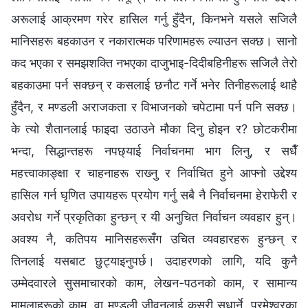
अरूलाई आक्रमण गरेर हासिल गर्नु हुँदैन, किनभने यसले सजिलै
मानिसहरू बहकाउन र नकारात्मक परिणामहरू ल्याउन सक्छ। सानो
कद भएका र समझशक्ति नभएका दाजुभाइ-दिदीबहिनीहरू सजिलै तेरो
बहकाउमा पर्न सक्छन् र कसलाई छनौट गर्ने भनेर तिनीहरूलाई थाहै
हुँदैन, र मण्डली अराजकता र विभाजनको चपेटामा पर्न पनि सक्छ।
के त्यो शैतानलाई फाइदा उठाउने मौका दिनु होइन र? छोटकरीमा
भन्दा, सिद्धान्तहरू नपछ्याई निर्वाचनमा भाग लिनु, र सधैँ
महत्त्वाकाङ्क्षा र चाहनाहरू राख्‍नु र निर्वाचित हुने आफ्नो उद्देश्य
हासिल गर्न घृणित उपायहरू प्रयोग गर्नु सबै नै निर्वाचनमा हेराफेरी र
अवरोध गर्ने प्रकृतिका हुन्छन् र यी अनुचित निर्वाचन व्यवहार हुन्।
अवश्य नै, कतिपय मानिसहरूसँग उचित व्यवहारहरू हुन्छन् र
तिनलाई यसबाट छुट्याइनुपर्छ। उदाहरणको लागि, यदि कुनै
उम्मेदवारले सुसमाचारको काम, लेखन-पठनको काम, र सामान्य
मामलाहरूको काम, वा मण्डली जीवनलाई कसरी सुधार्ने, परमेश्‍वरका