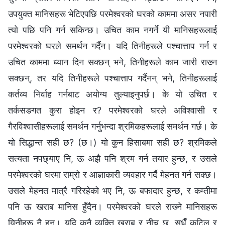
उपयुक्त मानिसहरू भेटिएपछि परमेश्‍वरको घरको काममा असर नपारी
त्यो पछि पनि गर्न सकिन्छ। उचित काम नगर्ने यी मानिसहरूलाई
परमेश्‍वरको घरले समर्थन गर्दैन। यदि तिनीहरूले पश्‍चात्ताप गर्न र
उचित काममा ध्यान दिन सक्छन् भने, तिनीहरूले काम जारी राख्‍न
सक्छन्, तर यदि तिनीहरूले पश्‍चात्ताप गर्दैनन् भने, तिनीहरूलाई
कर्तव्य निर्वाह गर्नबाट अयोग्य तुल्याइनुपर्छ। के यो उचित र
तर्कसङगत कुरा होइन र? परमेश्‍वरको घरले अविश्‍वासी र
गैरविश्‍वासीहरूलाई समर्थन गर्नुभन्दा श्रमिकहरूलाई समर्थन गर्छ। के
यो सिद्धान्त सही छ? (छ।) यो कुन हिसाबमा सही छ? श्रमिकले
सत्यता नपछ्याए नि, ऊ अझै पनि श्रम गर्न तयार हुन्छ, र उसले
परमेश्‍वरको घरमा राम्रो र आज्ञाकारी व्यवहार गर्दै मेहनत गर्न सक्छ।
उसले मेहनत मात्रै गरिरहेको भए नि, ऊ बफादार हुन्छ, र कम्तीमा
पनि ऊ खराब मानिस हुँदैन। परमेश्‍वरको घरले राख्‍ने मानिसहरू
यिनीहरू नै हुन्। यदि कुनै व्यक्ति खराब र नीच छ, सधैँ कुटिल र