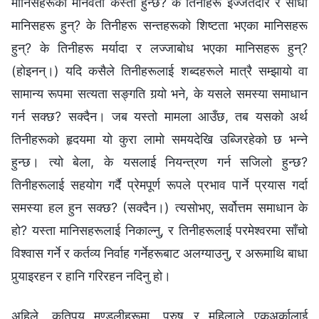
मानिसहरूको मानवता कस्तो हुन्छ? के तिनीहरू इज्जतदार र सीधा
मानिसहरू हुन्? के तिनीहरू सन्तहरूको शिष्टता भएका मानिसहरू
हुन्? के तिनीहरू मर्यादा र लज्‍जाबोध भएका मानिसहरू हुन्?
(होइनन्।) यदि कसैले तिनीहरूलाई शब्दहरूले मात्रै सम्झायो वा
सामान्य रूपमा सत्यता सङ्गति गर्‍यो भने, के यसले समस्या समाधान
गर्न सक्छ? सक्दैन। जब यस्तो मामला आउँछ, तब यसको अर्थ
तिनीहरूको हृदयमा यो कुरा लामो समयदेखि उब्जिरहेको छ भन्‍ने
हुन्छ। त्यो बेला, के यसलाई नियन्त्रण गर्न सजिलो हुन्छ?
तिनीहरूलाई सहयोग गर्दै प्रेमपूर्ण रूपले प्रभाव पार्ने प्रयास गर्दा
समस्या हल हुन सक्छ? (सक्दैन।) त्यसोभए, सर्वोत्तम समाधान के
हो? यस्ता मानिसहरूलाई निकाल्‍नु, र तिनीहरूलाई परमेश्‍वरमा साँचो
विश्‍वास गर्ने र कर्तव्य निर्वाह गर्नेहरूबाट अलग्याउनु, र अरूमाथि बाधा
पुर्‍याइरहन र हानि गरिरहन नदिनु हो।
अहिले, कतिपय मण्डलीहरूमा, पुरुष र महिलाले एकअर्कालाई