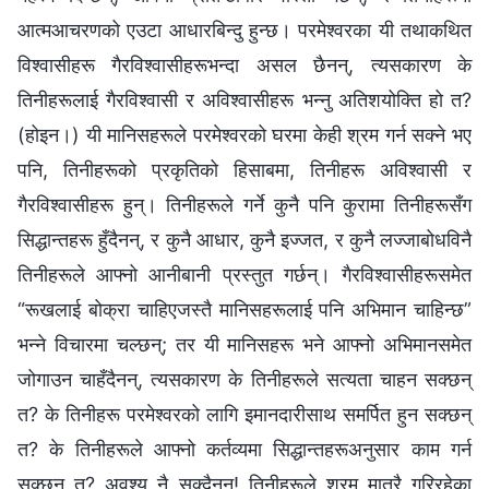
आत्मआचरणको एउटा आधारबिन्दु हुन्छ। परमेश्‍वरका यी तथाकथित
विश्‍वासीहरू गैरविश्‍वासीहरूभन्दा असल छैनन्, त्यसकारण के
तिनीहरूलाई गैरविश्‍वासी र अविश्‍वासीहरू भन्‍नु अतिशयोक्ति हो त?
(होइन।) यी मानिसहरूले परमेश्‍वरको घरमा केही श्रम गर्न सक्‍ने भए
पनि, तिनीहरूको प्रकृतिको हिसाबमा, तिनीहरू अविश्‍वासी र
गैरविश्‍वासीहरू हुन्। तिनीहरूले गर्ने कुनै पनि कुरामा तिनीहरूसँग
सिद्धान्तहरू हुँदैनन्, र कुनै आधार, कुनै इज्जत, र कुनै लज्‍जाबोधविनै
तिनीहरूले आफ्‍नो आनीबानी प्रस्तुत गर्छन्। गैरविश्‍वासीहरूसमेत
“रूखलाई बोक्रा चाहिएजस्तै मानिसहरूलाई पनि अभिमान चाहिन्छ”
भन्‍ने विचारमा चल्छन्; तर यी मानिसहरू भने आफ्नो अभिमानसमेत
जोगाउन चाहँदैनन्, त्यसकारण के तिनीहरूले सत्यता चाहन सक्छन्
त? के तिनीहरू परमेश्‍वरको लागि इमानदारीसाथ समर्पित हुन सक्छन्
त? के तिनीहरूले आफ्नो कर्तव्यमा सिद्धान्तहरूअनुसार काम गर्न
सक्छन् त? अवश्य नै सक्दैनन्! तिनीहरूले श्रम मात्रै गरिरहेका