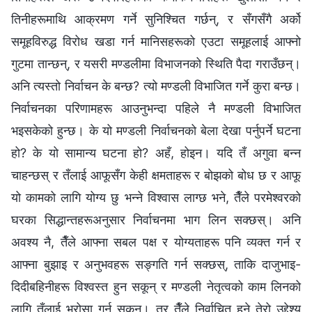
तिनीहरूमाथि आक्रमण गर्ने सुनिश्‍चित गर्छन्, र सँगसँगै अर्को
समूहविरुद्ध विरोध खडा गर्न मानिसहरूको एउटा समूहलाई आफ्नो
गुटमा तान्छन्, र यसरी मण्डलीमा विभाजनको स्थिति पैदा गराउँछन्।
अनि त्यस्तो निर्वाचन के बन्छ? त्यो मण्डली विभाजित गर्ने कुरा बन्छ।
निर्वाचनका परिणामहरू आउनुभन्दा पहिले नै मण्डली विभाजित
भइसकेको हुन्छ। के यो मण्डली निर्वाचनको बेला देखा पर्नुपर्ने घटना
हो? के यो सामान्य घटना हो? अहँ, होइन। यदि तँ अगुवा बन्‍न
चाहन्छस् र तँलाई आफूसँग केही क्षमताहरू र बोझको बोध छ र आफू
यो कामको लागि योग्य छु भन्‍ने विश्‍वास लाग्छ भने, तैँले परमेश्‍वरको
घरका सिद्धान्तहरूअनुसार निर्वाचनमा भाग लिन सक्छस्। अनि
अवश्य नै, तैँले आफ्ना सबल पक्ष र योग्यताहरू पनि व्यक्त गर्न र
आफ्ना बुझाइ र अनुभवहरू सङ्गति गर्न सक्छस्, ताकि दाजुभाइ-
दिदीबहिनीहरू विश्‍वस्त हुन सकून् र मण्डली नेतृत्वको काम लिनको
लागि तँलाई भरोसा गर्न सकून्। तर तैँले निर्वाचित हुने तेरो उद्देश्य