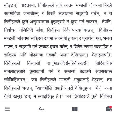
बाँड्छन्। वास्तवमा, तिनीहरूले साधारणतया मण्डली जीवनमा बिरलै
सहभागिता जनाउँछन् र बिरलै सत्यतामा सङ्गति गर्छन्, न त
तिनीहरूले कुनै अनुभवात्मक बुझाइबारे नै कुरा गर्न सक्छन्। तैपनि,
निर्वाचन नजिकिँदै जाँदा, तिनीहरू निकै फरक बन्छन्। तिनीहरू
मण्डली जीवनमा सक्रिय रूपमा सहभागी हुन्छन् र प्रार्थना गर्न, भजन
गाउन, र सङ्गति गर्न उत्कट इच्छा गर्छन्, र विशेष रूपमा उत्साहित र
सक्रिय अनि भीडभन्दा एकदमै अलग देखिन्छन्। भेलाहरूपछि,
तिनीहरूले विश्‍वासी दाजुभाइ-दिदीबहिनीहरूसँग पारिवारिक
मामलाहरूबारे कुराकानी गर्ने र सम्बन्ध बढाउने अवसरहरू
खोजिहिँड्छन्। जब तिनीहरूले मण्डली अगुवालाई भेट्छन्, तब
तिनीहरूले भन्छन्, “आजभोलि तपाईं राम्रो देखिनुहुन्‍न। मेरो घरमा
केही खजुर छन्; म ल्याइदिन्छु है।” जब तिनीहरूले कुनै निश्‍चित
दिदीबहिनीलाई भेट्छन्, तब तिनीहरूले भन्छन्, “तपाईंको परिवारमा
आर्थिक समस्या भइरहेको छ भन्‍ने सुनेको छु। तपाईंलाई कुनै सहयोग