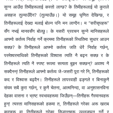
सुन्न आउँदा तिमीहरूलाई कस्तो लाग्छ? के तिमीहरूलाई यो कुराले
असहज तुल्याउँदैन? (तुल्याउँछ।) यो समूह घृणित देखिन्छ, र
तिनीहरूलाई देख्दा मलाई बोल्न पनि मन लाग्दैन। म “सरीसृपहरू”
सँग नभई मानवसँग बोल्छु। के यसरी प्रवचन सुन्‍ने मानिसहरूले
आफ्नो कर्तव्य निर्वाह गर्ने क्रममा तिनीहरूको स्थितिमा सुधार आउन
सक्छ? के तिनीहरूले आफ्नो कर्तव्य जति धेरै निर्वाह गर्छन्,
परमेश्‍वरमाथिको तिनीहरूको विश्‍वास त्यति नै बढ्न सक्छ र के
तिनीहरूले त्यति नै स्पष्ट रूपमा सत्यता बुझ्न सक्छन्? अवश्य नै
सक्दैनन्! तिनीहरूले आफ्नो कर्तव्य जे-जसरी पूरा गरे नि, तिनीहरूको
कद र विश्‍वास बढ्दैन। तिनीहरूले लापरवाही ढङ्गले र बिनाकुनै
संयम सबै कुरा गर्छन्, र कुनै चेतना, आत्मनिन्दा, वा अनुशासनविना
देहका वासना र भ्रष्ट स्वभावहरूमा जिउँछन्—तिनीहरू गैरमानवहरू
हुन्! त्यस्ता मानिसहरूको हकमा त, तिनीहरूले गरेका अरू खराब
कुराहरू वा तिनीहरूले गरेका सिद्धान्तहरू उल्लङ्घन गर्ने र