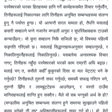
परमेश्‍वरको घरका हितहरूमा हानि गर्ने कार्यहरूसमेत विचार गर्नुपर्दैन,
तिनीहरूलाई निकाल्‍नका लागि तिनीहरू अनुचित सम्बन्धहरूमा संलग्‍न
हुनु नै पर्याप्त हुन्छ। यो अत्यन्तै सरल मामला हो, तैपनि यसलाई
कसरी सम्हाल्ने भन्‍ने नजानेर मण्डली अगुवा र सुपरिवेक्षकहरू टाउको
कन्याउँछन्। यो कुरा सम्हाल्न निकै सजिलो छ; यो विषयमा पहिल्यै
सङ्गति गरिएको छ। यसलाई सिद्धान्तहरूअनुसार सम्हाल्नुपर्छ, र
निकालिनुपर्नेहरूलाई निकालिनुपर्छ। यसबारेमा अनावश्यक विचार
नगर्; तिनीहरू नहुँदा परमेश्‍वरको घरको काम राम्ररी अघि बढ्छ।
मलाई भन् त, कसैले कहीँ कुकुरको दिसा वा मल भेट्टाए भने के
गर्नुपर्छ? तिनीहरूले तुरुन्तै सफा गर्नुपर्छ; समयमै सफाइ गरिएन भने,
तुरुन्तै झिँगा र लाम्खुट्टेहरू आउनेछन्, र यस्तो ठाउँमा
मानिसहरूलाई शान्ति हुन सक्दैन। मैले यो सब भन्‍नुको अर्थ के हो?
(मण्डलीमा अनुचित सम्बन्धमा संलग्‍न हुने समस्या सुल्झाउने पहिलो
कदम भनेको ती दुष्ट अविश्‍वासीहरूलाई सफा गर्नु हो।) हो, मेरो