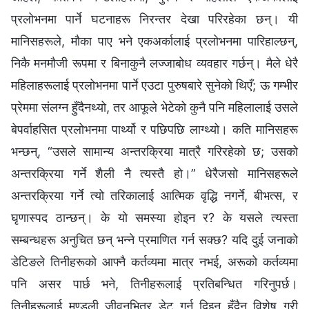
प्रलोभनमा पार्ने घटनाहरू निरन्तर देखा परिरहेका छन्। यी
मानिसहरूले, मौका पाए भने एकअर्कालाई प्रलोभनमा पारिहाल्छन्,
निकै मनमौजी रूपमा र बिनाकुनै लज्जाबोध व्यवहार गर्छन्। मैले धेरै
महिलाहरूलाई प्रलोभनमा पार्ने एउटा पुरुषबारे सुनेको थिएँ; ऊ गम्भीर
प्रेममा संलग्‍न हुँदैनथ्यो, तर आफूले भेटेको कुनै पनि महिलालाई उसले
बेपर्वाहसित प्रलोभनमा पार्थ्यो र पछिपछि लाग्थ्यो। कति मानिसहरू
भन्छन्, “उसले सामान्य अन्तरक्रिया मात्रै गरिरहेको छ; उसको
अन्तरक्रिया गर्ने शैली नै त्यस्तै हो।” धेरैजसो मानिसहरूले
अन्तरक्रिया गर्ने त्यो तरिकालाई आत्मिक वृद्धि नगर्ने, बीभत्स, र
घृणास्पद ठान्छन्। के यो समस्या होइन र? के यसले त्यस्ता
सम्बन्धहरू अनुचित छन् भन्‍ने प्रमाणित गर्न सक्छ? यदि दुई जनाको
डेटिङले तिनीहरूको आफ्नै कर्तव्यमा मात्र नभई, अरूको कर्तव्यमा
पनि असर पार्छ भने, तिनीहरूलाई प्रतिबन्धित गरिनुपर्छ।
तिनीहरूलाई मण्डली जीवनभित्र डेट गर्न दिइनु हुँदैन विशेष गरी