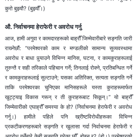
कुरो बुझ्यौ? (बुझ्यौँ।)
औ. निर्वाचनमा हेराफेरी र अवरोध गर्नु
आज, हामी अगुवा र कामदारहरूको बाह्रौँ जिम्मेवारीबारे सङ्गति जारी
राख्‍नेछौं: “परमेश्‍वरको काम र मण्डलीको सामान्य सुव्यवस्थामा
अवरोध र बाधा पुर्‍याउने विभिन्‍न मानिस, घटना, र कामकुराहरूलाई
तुरुन्तै र सही तरिकाले पहिचान गर्ने; तिनलाई रोक्‍ने, प्रतिबन्धित गर्ने
र कामकुराहरूलाई सुल्टाउने; यसका अतिरिक्त, सत्यता सङ्‍गति गर्ने
ताकि परमेश्‍वरका चुनिएका मानिसहरूले यस्ता कुराहरूमार्फत
खुट्ट्याइ विकास गरून् र ती कुराहरूबाट सिकून्।” यो बाह्रौँ
जिम्मेवारीको एघाह्रौँ समस्या के हो? (निर्वाचनमा हेराफेरी र अवरोध
गर्नु।) हामीले पहिले पनि ख्रीष्टविरोधीहरूका विभिन्‍न
प्रकटीकरणहरूबारे सङ्गति र खुलासा गर्दा निर्वाचनमा हेराफेरी र
अवरोध गर्नेबारे केही सङ्गति गरेका छौँ, होइन र? (हो।) परमेश्‍वरको