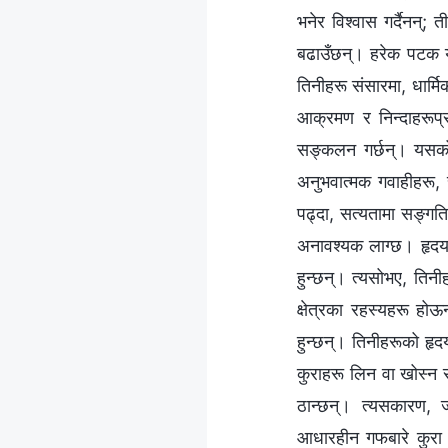
भनेर विश्‍वास गर्दैनन्
बढाउँछन्। हरेक पटक यी
तिनीहरू संसारमा, धार्म
आक्रमण र निन्दाहरूप्
सङ्कलन गर्छन्। यसको 
अनुभवात्मक गवाहीहरू, 
पढ्दा, सत्यतामा सङ्गति 
अनावश्यक लाग्छ। हृदयमा 
हुन्छन्। त्यसोभए, तिनी
क्षेत्रका रहस्यहरू हो
हुन्छन्। तिनीहरूको हृ
कुराहरू लिन वा खोस्न स
ठान्छन्। त्यसकारण, ज
आधारहीन गफबारे कुरा ग