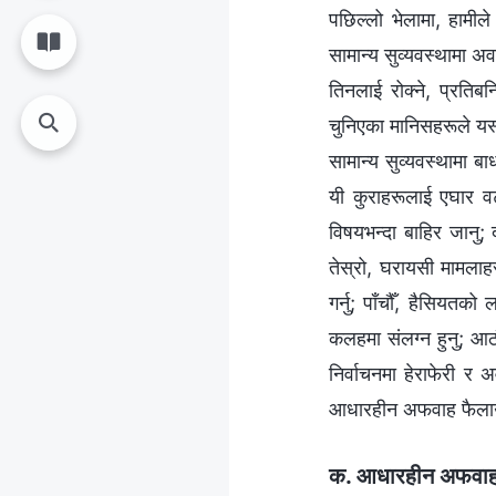
पछिल्‍लो भेलामा, हामीले
सामान्य सुव्यवस्थामा अव
तिनलाई रोक्‍ने, प्रतिब
चुनिएका मानिसहरूले यस्
सामान्य सुव्यवस्थामा ब
यी कुराहरूलाई एघार व
विषयभन्दा बाहिर जानु;
तेस्रो, घरायसी मामलाहरूब
गर्नु; पाँचौँ, हैसियतको
कलहमा संलग्‍न हुनु; आ
निर्वाचनमा हेराफेरी र 
आधारहीन अफवाह फैलाउन
क. आधारहीन अफवाह