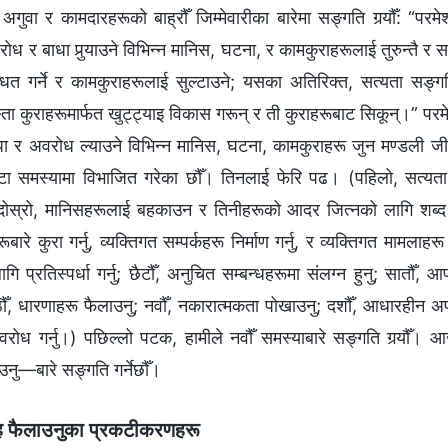
 अगुवा र कामदारहरूको बाह्रौँ जिम्मेवारीका बारेमा सङ्गति गर्‍यौँ: “पर
रोध र बाधा पुर्‍याउने विभिन्‍न मानिस, घटना, र कामकुराहरूलाई तुरुन्तै र स
न्धित गर्ने र कामकुराहरूलाई सुल्टाउने; यसका अतिरिक्त, सत्यता सङ्‍गति
ता कुराहरूमार्फत खुट्ट्याइ विकास गरून् र ती कुराहरूबाट सिकून्।” परम
ाधा र अवरोध ल्याउने विभिन्‍न मानिस, घटना, कामकुराहरू जुन मण्डली जीव
टा समस्यामा विभाजित गरेका छौँ। तिनलाई फेरि पढ। (पहिलो, सत्यता 
 दोस्रो, मानिसहरूलाई बहकाउन र तिनीहरूको आदर जित्नको लागि शब्द र धर
ारे कुरा गर्नु, व्यक्तिगत सम्पर्कहरू निर्माण गर्नु, र व्यक्तिगत मामलाहरू 
 लागि प्रतिस्पर्धा गर्नु; छैटौँ, अनुचित सम्बन्धहरूमा संलग्‍न हुनु; सा
ठौँ, धारणाहरू फैलाउनु; नवौँ, नकारात्मकता पोखाउनु; दशौँ, आधारहीन अफ
अवरोध गर्नु।) पछिल्‍लो पटक, हामीले नवौँ समस्याबारे सङ्गति गर्‍यौँ
ु—बारे सङ्गति गर्नेछौँ।
 फैलाउनुका प्रकटीकरणहरू