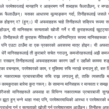
ले परमेश्‍वरलाई मानहानि र आक्रमण गर्ने शब्दहरू फैलाउँछन्, र मण्डल
रू फैलाउँछन्। यसका आधारमा मूल्याङ्कन गर्दा, तिनीहरूलाई जसले 
क होइनन् र? (हुन्।) यी अफवाहहरू चाहे तिनीहरूले सक्रिय रूपमा 
 होऊन्, यी मानिसहरू सत्यताको खोजी गर्ने र यी कुराहरूलाई खुट्ट्याउन
्। तिनीहरूले ती कुराहरू नैतिकहीन र अनियन्त्रित रूपमा मानिसहरूका
्यो पनि एउटा ठाउँमा वा एक प्रकारको अवसरमा मात्र होइन। यी अफव
ेको धेरै मानिसहरूलाई ती कुराबारे सचेत गराउनु, कमजोरहरूलाई अझै कम
्था राख्छन् तिनीहरूलाई अफवाहहरूका कारण उहाँ र उहाँको काममा शङ
रका वचनहरू, परमेश्‍वरको काम, र मुक्तिमा रुचि नराख्ने बनाउनु हो, बरु 
र नकारात्मक प्रचारबाजीमा रुचि राख्न लगाउनु हो, ताकि त्यसपछि मानि
क कामकुराका बारेमा कुरा गरून्। के सामान्य मानिसहरू र मानवता र समझ
धेरैजसो मानिसहरूले अफवाह वा विभिन्‍न नकारात्मक प्रचारबाजी सुन्
झूटा हुन् भन्‍ने थाहा नभए पनि, परमेश्‍वरमाथिको आस्था र परमेश्‍वरको थ
्रार्थना गर्न र सत्यताको खोजी गर्न परमेश्‍वरसामु आउँछन्। तिनीहरू अफव