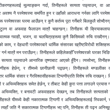
करणहरूलाई मूल्याङ्कन गर्दा, तिनीहरूले सत्यता पछ्याउन, वा आफ्न
अवश्य नै परमेश्‍वरमा समर्पित हुन र उहाँको आराधना गर्नका लागि परमेश्‍वरमा
रू परमेश्‍वरका घरमा आउँछन् र कुनै कर्तव्य पूरा गर्नेबारे बिलकुलै सोच्दैनन
ुल्न वा अफवाह फैलाउन मात्रै चाहन्छन्। तिनीहरू यी क्रियाकलाप
भवात्मक गवाही, भजन, वा चलचित्रहरूमा कुनै किसिमको रुचि राख्दैनन
ो काम, र देहधारी परमेश्‍वरबारे धार्मिक संसारका ख्रीष्टविरोधी शक्तिहरूले
र्न मात्रै मन पराउँछन्। तिनीहरूले कहिलेकाहीँ परमेश्‍वरको घरका भिडिय
 सत्यता पछ्याउने आन्तरिक तृष्णाबाट आएको हुँदैन। त्यसोभए, तिनीहरूले
पणीहरू हेर्छन्, र तीमध्ये छानीछानी पढ्छन्। तिनीहरूले मण्डलीका द
तर धार्मिक संसार र गैरविश्‍वासीहरूका टिप्पणीप्रति विशेष रुचि राख्छन्। 
 र अभिव्यक्तिहरू समेत हेर्छन्, र तीबाट केही कुरा पत्ता लगाउने प्रयास 
 अभिव्यक्ति, र बनावटी अफवाहहरू देख्छन्, तब तिनीहरूले सत्यताको 
तिनीहरूले यीमध्ये केही नकारात्मक टिप्पणी र अभिव्यक्तिहरूलाई स्विकार्न
 त्यहाँ जति नै सकारात्मक टिप्पणीहरू भए पनि, तिनीहरू ती पढ्न अनिच्छुक 