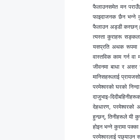
फैलाउनसमेत मन पराउँछ
फाइदाजनक छैन भन्‍ने क
फैलाउन अड्डी कस्छन्।
त्यस्ता कुराहरू सङ्कलन
यसप्रति अथक रूपमा उत
वास्तविक काम गर्न वा
जीवनमा बाधा र असर पर
मानिसहरूलाई प्रायजसो 
परमेश्‍वरको घरको निन्द
दाजुभाइ-दिदीबहिनीहरूको
देहधारण, परमेश्‍वरको 
हुन्छन्, तिनीहरूले यी क
होइन भन्‍ने कुरामा पक्
परमेश्‍वरलाई पछ्याउन स