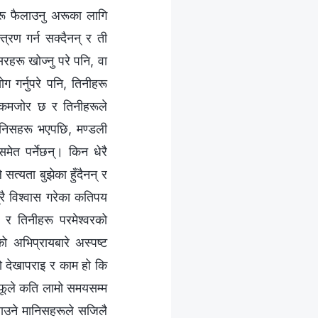
रू फैलाउनु अरूका लागि
्रण गर्न सक्दैनन् र ती
रू खोज्नु परे पनि, वा
ग गर्नुपरे पनि, तिनीहरू
ा कमजोर छ र तिनीहरूले
ानिसहरू भएपछि, मण्डली
ेत पर्नेछन्। किन धेरै
्यता बुझेका हुँदैनन् र
रै विश्‍वास गरेका कतिपय
, र तिनीहरू परमेश्‍वरको
ो अभिप्रायबारे अस्पष्ट
रको देखापराइ र काम हो कि
 आफूले कति लामो समयसम्म
ैलाउने मानिसहरूले सजिलै