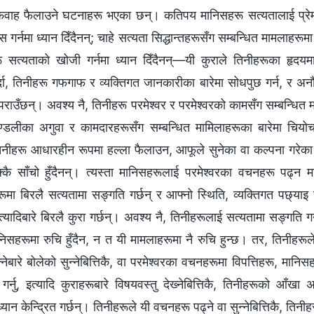
ाह फैलाउने घटनाहरू भएका छन्। कतिपय मानिसहरू सत्यतालाई प्रेम गर्
यास गर्नमा ध्यान दिँदैनन्; चाहे सत्यता सिद्धान्तहरूसँग सम्बन्धित मामलाहरूमा
ू सत्यताको खोजी गर्नमा ध्यान दिँदैनन्—यी कुराले तिनीहरूका हृदयमा
 गर्दा, तिनीहरू गफगाफ र व्यक्तिगत जानकारीका बारेमा सोधपुछ गर्न, र 
राउँछन्। अवश्य नै, तिनीहरू परमेश्‍वर र परमेश्‍वरको कामसँग सम्बन्धित म
ण्डलीका अगुवा र कामदारहरूसँग सम्बन्धित मामिलाहरूका बारेमा चियोचर्
िनीहरू आधारहीन रूपमा हल्ला फैलाउन, आफूले सुनेका वा कल्पना गरेका 
‍कै साँचो हुँदैनन्। त्यस्ता मानिसहरूलाई परमेश्‍वरका वचनहरू पढ्न मन
ाहरूमा बिरलै सत्यतामा सङ्गति गर्छन् र आफ्नो स्थिति, व्यक्तिगत पछ्याइ 
त्यादिबारे बिरलै कुरा गर्छन्। अवश्य नै, तिनीहरूलाई सत्यतामा सङ्गति ग
ानिसहरूमा रुचि हुँदैन, न त यी मामलाहरूमा नै रुचि हुन्छ। तर, तिनीहरूल
्नेबारे बोलेको सुन्नेबित्तिकै, वा परमेश्‍वरका वचनहरूमा विपत्तिहरू, मानिसह
गर्नु, इत्यादि कुराहरूबारे विषयवस्तु देख्‍नेबित्तिकै, तिनीहरूको आ
यान केन्द्रित गर्छन्। तिनीहरूले यी वचनहरू पढ्ने वा सुन्‍नेबित्तिकै, तिनीह