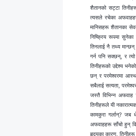
शैतानको सट्टा तिनीहरू
त्यसले रचेका अफवाहह
मानिसहरू शैतानका सेव
निष्क्रिय रूपमा सुनेका
तिनलाई नै तथ्य मान्छन
गर्न पनि सक्छन्, र त
तिनीहरूको उद्देश्य भन
छन् र परमेश्‍वरमा आस
सबैलाई सत्यता, परमेश्‍व
जस्तै विभिन्‍न अफवाह 
तिनीहरूले यी नकारात्म
कामकुरा गर्लान्? जब 
अफवाहहरू साँचो हुन् कि 
हृदयका कारण, तिनीहरू प