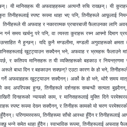
न्। यी मानिसहरू यी अफवाहहरूमा अत्यन्तै रुचि राख्छन्। यी कुराह
ुरा तिनीहरूलाई स्पष्ट रूपमा थाहा भए पनि, तिनीहरूले आफूलाई नियन्त
 तिनीहरूले यी अफवाह र नकारात्मक प्रचारबाजी फैलाउनका लागि अवसरह
 गर्न समय खर्चनु परे पनि, वा त्यस्ता कुराहरू रच्न आफ्नो दिमाग प्रयो
्साहित नै हुन्छन्। यदि कुनै मण्डलीमा, मण्डली अगुवाहरूको क्षमत
 मानिसहरूलाई खुट्ट्याउन सक्दैनन् भने, अफवाह र भ्रमहरू फैलाउने म
्छ, र कतिपय मानिसहरू त यी व्यक्तिहरूको बहकाउ र नियन्त्रणमा सम
अरूले बाधा दिन र बहकाउन सक्छन्? एउटा कारण के हो भने, तिनीहरूले सत
ा गर्ने अफवाहहरू खुट्ट्याउन सक्दैनन्। अर्को के हो भने, थोरै समय मात्
 कद अपरिपक्‍व हुन्छ, तिनीहरूले दर्शनहरू सम्बन्धी सत्यता बुझ्दैनन्
आखिरी दिनहरूको न्यायको काम, र मानिसहरूलाई मुक्ति दिने परमेश्‍वरक
ुराहरू स्पष्ट रूपमा देख्‍न सक्दैनन्, र तिनीहरू कामको यो चरण परमेश्‍व
का हुँदैनन्। परिणामस्वरूप, तिनीहरूमा साँचो आस्था हुँदैन र तिनीहरूलाई
क्छु भन्‍ने समेत थाहा हुँदैन। स्वाभाविक रूपमा, तिनीहरूलाई अफवाह फ