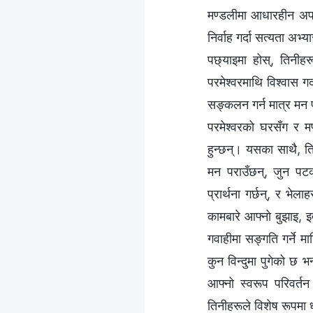
मण्डलीमा आधारहीन अफव
निर्वाह गर्दा सत्यता अभ्
पछ्याइमा होस्, तिनीहर
परमेश्‍वरमाथि विश्‍वास
सङ्कलन गर्न मात्र मन प
परमेश्‍वरको घरसँग र म
हुन्छन्। यसका साथै, त
मन पराउँछन्, जुन पटक्
प्रार्थना गर्छन्, र भेल
कामबारे आफ्‍नो बुझाइ, इ
गवाहीमा सङ्गति गर्ने म
कुन विन्दुमा पुगेको छ भन
आफ्नो स्वरूप परिवर्तन 
तिनीहरूले विशेष रूपमा ध्