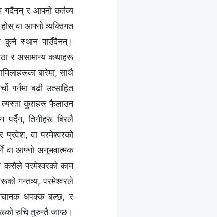
दैनन् र आफ्नो कर्तव्य
 होस् वा आफ्‍नो व्यक्तिगत
 कुनै स्थान पाउँदैनन्।
अनौठा र असामान्य कथाहरू
ामिलाहरूका बारेमा, साथै
चो गर्नमा बढी उत्साहित
त्यस्ता कुराहरू फैलाउन
 पर्दैन, तिनीहरू बिरलै
र प्रवेश, वा परमेश्‍वरको
र्ने वा आफ्नो अनुभवात्मक
े कसैले परमेश्‍वरको काम
रूको गन्तव्य, परमेश्‍वरले
ँखा अचानक धपक्क बल्छ, र
रूको रुचि तुरुन्तै जाग्छ।