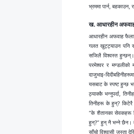
भ्रममा पार्न, बहकाउन, र
ख. आधारहीन अफवाह फ
आधारहीन अफवाह फैलाउने
गलत खुट्ट्याउन पनि सक
सजिलै विश्‍वस्त हुन्छन्
परमेश्‍वर र मण्डलीको
दाजुभाइ-दिदीबहिनीहरूमा
यसबाट के स्पष्ट हुन्छ भन
ठ्याक्कै भन्नुपर्दा, त
तिनीहरू के हुन्? किटेर
“के शैतानका सेवकहरू चि
हुन्?” हुन् नै भन्‍ने छ
साँचो विश्‍वासी जस्ता 