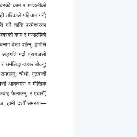
मेश्‍वरको काम र मण्डलीको
ही तरिकाले पहिचान गर्ने;
 गर्ने ताकि परमेश्‍वरका
ेश्‍वरको काम र मण्डलीको
नमा देखा पर्छन्, हामीले
सङ्गति गर्दा प्रायजसो
्मसिद्धान्तहरू बोल्नु;
सम्हाल्नु; चौथो, गुटबन्दी
तौँ, आपसी आक्रमण र मौखिक
वाह फैलाउनु; र एघारौँ,
। आज, हामी दशौँ समस्या—