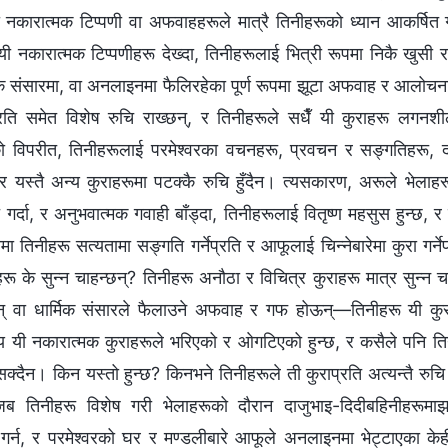
; ती नकारात्मक टिप्पणी वा अफवाहहरूले मात्रै तिनीहरूको ध्यान आकर्षित
 नकारात्मक टिप्पणीहरू देख्दा, तिनीहरूलाई भित्री रूपमा निकै खुसी र 
िक संसारमा, वा अनलाइनमा फैलिरहेका पूर्ण रूपमा झूटा अफवाह र आलोचनाहर
रति समेत विशेष रुचि राख्छन्, र तिनीहरूले सधैँ यी कुराहरू लग
विपरीत, तिनीहरूलाई परमेश्‍वरका वचनहरू, प्रवचन र सङ्गतिहरू, द
र यस्तै अन्य कुराहरूमा पटक्‍कै रुचि हुँदैन। त्यसकारण, अरूले भेलाहर
गर्दा, र अनुभवात्मक गवाही बाँड्दा, तिनीहरूलाई वितृष्ण महसुस हुन्छ, र 
तिनीहरू सत्यतामा सङ्गति गर्नेप्रति र आफूलाई चिन्‍नेबारेमा कुरा गर्नेप
हरू के सुन्न चाहन्छन्? तिनीहरू अनौठा र विचित्र कुराहरू मात्र सुन्न च
ऊन् वा धार्मिक संसारले फैलाउने अफवाह र गफ होऊन्—तिनीहरू यी कुराह
दय यी नकारात्मक कुराहरूले भरिएको र ओगटिएको हुन्छ, र कसैले पनि त
क्दैन। किन यस्तो हुन्छ? किनभने तिनीहरूले ती कुराप्रति अत्यन्तै रुचि
ब तिनीहरू विशेष गरी भेलाहरूको दौरान दाजुभाइ-दिदीबहिनीहरूमाझ 
र्न, र परमेश्‍वरको घर र मण्डलीबारे आफूले अनलाइनमा भेट्टाएका केह