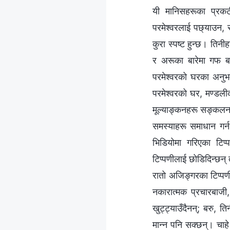
यी मानिसहरूका प्रकटी
परमेश्‍वरलाई पछ्याउन, र 
कुरा स्पष्ट हुन्छ। तिनीह
र अरूका बारेमा गफ बट
परमेश्‍वरको घरका अनु
परमेश्‍वरको घर, मण्डलीक
मूल्याङ्कनहरू सङ्कलन ग
समस्याहरू समाधान गर्न
भिडियोमा गरिएका टिप्
टिप्पणीलाई छोडिदिन्छन् 
रातो अजिङ्गरका टिप्पणी
नकारात्मक प्रचारबाजी,
खुट्ट्याउँदैनन्; बरु, 
मान्न पनि सक्छन्। चाहे