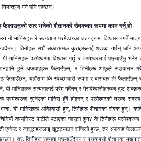
 नियन्त्रण गर्न पनि सक्छन्।
ैलाउनुको सार भनेको शैतानको सेवकका रूपमा काम गर्नु हो
 यी मानिसहरूले सत्यता र परमेश्‍वरका वचनहरूमा विश्‍वास नगर्ने मात्र
्दैनन्। तिनीहरू सधैँ सकारात्मक कुराहरूलाई शङ्का गर्छन् अनि अफवाह
। यी मानिसहरू परमेश्‍वरमा विश्‍वास गर्छु र परमेश्‍वरलाई पछ्याउँछु भनेर
 मानहानि हुने अफवाहहरू फैलाउँछन्, र तिनीहरू आफूले सङ्कलन गर
झ फैलाउँछन्, यहाँसम्म कि स्वेच्छाचारी रूपमा र बारम्बार ती फैलाउँछन् 
े, यी मानिसहरू सत्यतालाई प्रेम गर्दैनन् र गैरविश्‍वासीहरूका दुष्ट शब्दहरूम
िनीहरू परमेश्‍वरका चुनिएका मानिस हुँदै होइनन् र परमेश्‍वरको घरका सदस
ै भन्दा, यी मानिसहरू अविश्‍वासी हुन्, तिनीहरू शैतानका सेवक हुन्। क
नियाँ कम्युनिस्ट पार्टीले पठाएका जासूस हुन्? के तिनीहरू परमेश्‍वरका घ
ैन। ती एजेन्ट र जासूसहरूलाई खुट्ट्याउन सजिलो हुन्छ, तर अफवाह फैलाउने
देखिन्छन्। तर, तिनीहरू सत्यता पछ्याउँदैनन् र प्रायजसो शैतानका मुखपात्