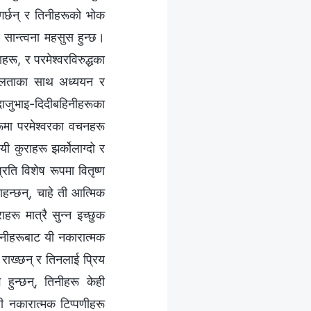
 गर्छन् र तिनीहरूको भोक
सान्त्वना महसुस हुन्छ।
ू, र परमेश्‍वरविरुद्धका
नशीलताका साथ अध्ययन र
ाजुभाइ-दिदीबहिनीहरूका
ूमा परमेश्‍वरका वचनहरू
यी कुराहरू झर्कोलाग्दो र
्रति विशेष रूपमा वितृष्ण
ाहन्छन्, चाहे ती आत्मिक
रू मात्रै सुन्न इच्छुक
िनीहरूबाट यी नकारात्मक
 राख्छन् र तिनलाई प्रिय
हुन्छन्, तिनीहरू केही
ी नकारात्मक टिप्पणीहरू