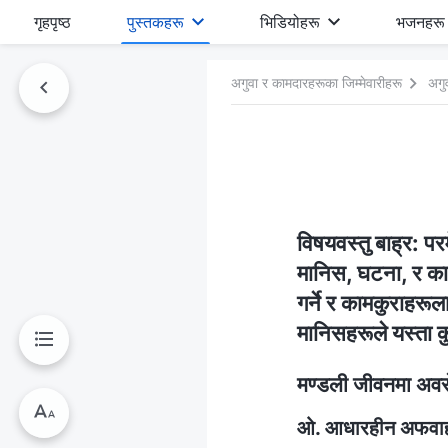
गृहपृष्ठ
पुस्तकहरू
भिडियोहरू
भजनहरू
अगुवा र कामदारहरूका जिम्‍मेवारीहरू
अगु
विषयवस्तु बाह्र: परम
मानिस, घटना, र कामक
गर्ने र कामकुराहरूल
मानिसहरूले यस्ता क
मण्डली जीवनमा अवरोध
ओ. आधारहीन अफवाह