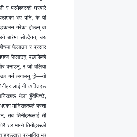
ी र परमेश्‍वरको घरबारे
पठाएका भए पनि, के यी
सङ्कलन गरेका होऊन् वा
े बारेमा सोच्दैनन्, बरु
 बीचमा फैलाउन र प्रसार
ाहहरू फैलाउनु पछाडिको
जोर बनाउनु, र जो बलिया
्का गर्न लगाउनु हो—यो
तिनीहरूलाई यी व्यक्तिहरू
सहरू भेला हुँदैपिच्छे,
 भएका मानिसहरूले यस्ता
छन्, तब तिनीहरूलाई ती
ोरै डर मान्‍ने तिनीहरूको
ाहहरूद्वारा प्रभावित भए