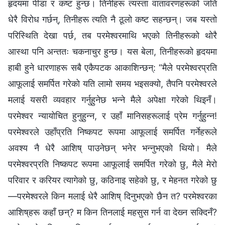
हृदयमा पीडा र कष्ट हुन्छ। तिनीहरू त्यस्ता वातावरणहरूको जति
धेरै विरोध गर्छन्, तिनीहरू त्यति नै ठूलो कष्ट सहन्छन्। जब यस्तो
परिस्थिति देखा पर्छ, तब परमेश्‍वरमाथि भएको तिनीहरूको थोरै
आस्था पनि अन्ततः चकनाचुर हुन्छ। यस बेला, तिनीहरूको हृदयमा
हाबी हुने धारणाहरू सबै एकैपटक आकाशिन्छन्: “मैले परमेश्‍वरप्रति
आफूलाई समर्पित गरेको यति लामो समय भइसक्यो, तैपनि परमेश्‍वरले
मलाई यसरी व्यवहार गर्नुहुनेछ भन्‍ने मैले अपेक्षा गरेको थिइनँ।
परमेश्‍वर न्यायोचित हुनुहुन्न, र उहाँ मानिसहरूलाई प्रेम गर्नुहुन्‍न!
परमेश्‍वरले उहाँप्रति निष्कपट रूपमा आफूलाई समर्पित गर्नेहरूले
अवश्य नै धेरै आशिष् पाउनेछन् भनेर भन्‍नुभएको थियो। मैले
परमेश्‍वरप्रति निष्कपट रूपमा आफूलाई समर्पित गरेको छु, मैले मेरो
परिवार र करियर त्यागेको छु, कठिनाइ सहेको छु, र मेहनत गरेको छु
—परमेश्‍वरले किन मलाई धेरै आशिष् दिनुभएको छैन त? परमेश्‍वरका
आशिष्‌हरू कहाँ छन्? म किन तिनलाई महसुस गर्न वा देख्‍न सक्दिनँ?