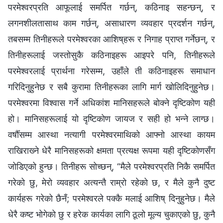
परमेश्‍वरप्रति आफूलाई समर्पित गर्छन्, कठिनाइ सहन्छन्, र
लगनशीलतासाथ काम गर्छन्, असाधारण व्यवहार प्रदर्शन गर्छन्,
तबसम्‍म तिनीहरूले परमेश्‍वरका आशिष्‌हरू र निगाह प्राप्त गर्नेछन्, र
तिनीहरूलाई जस्तोसुकै कठिनाइहरू आइपरे पनि, तिनीहरूले
परमेश्‍वरलाई प्रार्थना गरेसम्म, उहाँले ती कठिनाइहरू समाधान
गरिदिनुहुनेछ र सबै कुरामा तिनीहरूका लागि मार्ग खोलिदिनुहुनेछ।
परमेश्‍वरमा विश्‍वास गर्ने अधिकांश मानिसहरूले बोक्ने दृष्टिकोण यही
हो। मानिसहरूलाई यो दृष्टिकोण जायज र सही हो भन्‍ने लाग्छ।
वर्षौँसम्म आस्था नत्यागी परमेश्‍वरमाथिको आफ्नो आस्था कायम
राखिराख्‍ने धेरै मानिसहरूको क्षमता प्रत्यक्ष रूपमा यही दृष्टिकोणसँग
जोडिएको हुन्छ। तिनीहरू सोच्छन्, “मैले परमेश्‍वरप्रति निकै समर्पित
गरेको छु, मेरो व्यवहार अत्यन्तै राम्रो रहेको छ, र मैले कुनै दुष्ट
कार्यहरू गरेको छैनँ; परमेश्‍वरले पक्कै मलाई आशिष् दिनुहुनेछ। मैले
धेरै कष्ट भोगेको छु र हरेक कार्यका लागि ठूलो मूल्य चुकाएको छु, कुनै