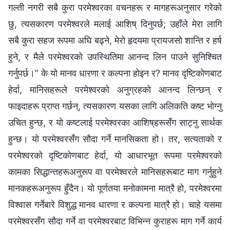
गल्ती नगरी सबै कुरा परमेश्‍वरका वचनहरू र मागहरूअनुसार गरेको
छु, त्यसकारण परमेश्‍वरले मलाई आशिष् दिनुपर्छ; उहाँले मेरा लागि
सबै कुरा सहज रूपमा अघि बढ्ने, मेरो हृदयमा प्रायजसो शान्ति र हर्ष
हुने, र मैले परमेश्‍वरको उपस्थितिमा आनन्द लिन पाउने सुनिश्‍चित
गर्नुपर्छ।” के यो मानव धारणा र कल्पना होइन र? मानव दृष्टिकोणबाट
हेर्दा, मानिसहरूले परमेश्‍वरको अनुग्रहको आनन्द लिन्छन् र
फाइदाहरू प्राप्त गर्छन्, त्यसकारण यसका लागि अलिकति कष्ट भोग्‍नु
उचित हुन्छ, र यो कष्टलाई परमेश्‍वरका आशिष्‌हरूसँग साट्नु सार्थक
हुन्छ। यो परमेश्‍वरसँग सौदा गर्ने मानसिकता हो। तर, सत्यताको र
परमेश्‍वरको दृष्टिकोणबाट हेर्दा, यो आधारभूत रूपमा परमेश्‍वरको
कामका सिद्धान्तहरूअनुरूप वा परमेश्‍वरले मानिसहरूबाट माग गर्नुहुने
मानकहरूअनुरूप हुँदैन। यो पूर्णतया मनोकामना मात्रै हो, परमेश्‍वरमा
विश्‍वास गर्नेबारे विशुद्ध मानव धारणा र कल्पना मात्रै हो। चाहे यसमा
परमेश्‍वरसँग सौदा गर्ने वा परमेश्‍वरबाट विभिन्‍न कुराहरू माग गर्ने कार्य