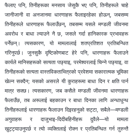
फैलाए पनि, तिनीहरूका मनसाय जेसुकै भए पनि, तिनीहरूले चाहे
जानीजानी वा अनजानमा धारणाहरू फैलाइरहेका होऊन्, जबसम्‍म
तिनीहरूले धारणाहरू फैलाउँछन्, तबसम्‍म यसले मण्डली जीवनमा
अवरोध र बाधा ल्याउने नै छ, जसले गर्दा हानिकारक प्रभावहरू
पर्नेछन्। त्यसकारण, यो मामलालाई शतप्रतिशत प्रतिबन्धित
गरिनुपर्छ। जुनसुकै दृष्टिकोणबाट हेरे पनि, धारणाहरू फैलाउने
कार्यले मानिसहरूको सत्यता पछ्याइ, परमेश्‍वरलाई चिन्‍ने पछ्याइ, वा
तिनीहरूको सत्यता वास्तविकताभित्रको प्रवेशमा सकारात्मक भूमिका
खेल्न सक्दैन; यसको असरले यी कुराहरूमा बाधा दिन र क्षति पार्न
मात्र सक्छ। त्यसकारण, जब कसैले मण्डली जीवनमा धारणाहरू
फैलाउँछ, तब अरूलाई बहकाउन र बाधा दिनका लागि अन्धाधुन्ध
तिनीहरूलाई धारणाहरू फैलाउन दिइरहनुको सट्टा, सबैले—मण्डली
अगुवाहरू र दाजुभाइ-दिदीबहिनीहरू दुवैले—यो मामला
खुट्ट्याउनुपर्छ र त्यो व्यक्तिलाई रोक्न र प्रतिबन्धित गर्न तुरुन्तै