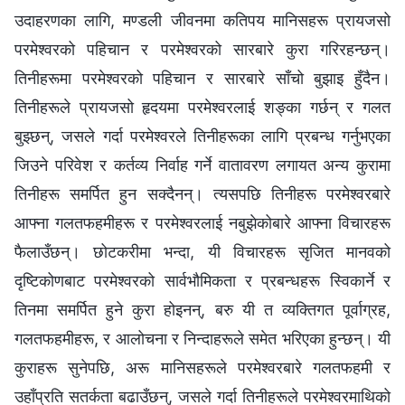
उदाहरणका लागि, मण्डली जीवनमा कतिपय मानिसहरू प्रायजसो
परमेश्‍वरको पहिचान र परमेश्‍वरको सारबारे कुरा गरिरहन्छन्।
तिनीहरूमा परमेश्‍वरको पहिचान र सारबारे साँचो बुझाइ हुँदैन।
तिनीहरूले प्रायजसो हृदयमा परमेश्‍वरलाई शङ्का गर्छन् र गलत
बुझ्छन्, जसले गर्दा परमेश्‍वरले तिनीहरूका लागि प्रबन्ध गर्नुभएका
जिउने परिवेश र कर्तव्य निर्वाह गर्ने वातावरण लगायत अन्य कुरामा
तिनीहरू समर्पित हुन सक्दैनन्। त्यसपछि तिनीहरू परमेश्‍वरबारे
आफ्ना गलतफहमीहरू र परमेश्‍वरलाई नबुझेकोबारे आफ्ना विचारहरू
फैलाउँछन्। छोटकरीमा भन्दा, यी विचारहरू सृजित मानवको
दृष्टिकोणबाट परमेश्‍वरको सार्वभौमिकता र प्रबन्धहरू स्विकार्ने र
तिनमा समर्पित हुने कुरा होइनन्, बरु यी त व्यक्तिगत पूर्वाग्रह,
गलतफहमीहरू, र आलोचना र निन्दाहरूले समेत भरिएका हुन्छन्। यी
कुराहरू सुनेपछि, अरू मानिसहरूले परमेश्‍वरबारे गलतफहमी र
उहाँप्रति सतर्कता बढाउँछन्, जसले गर्दा तिनीहरूले परमेश्‍वरमाथिको