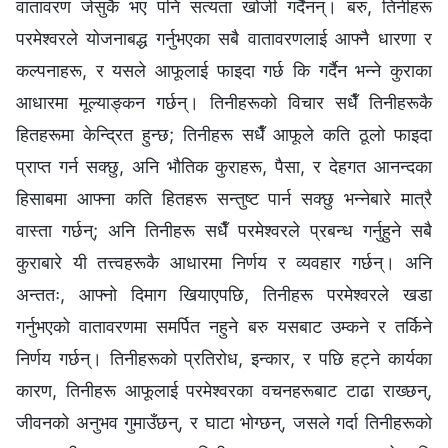
वातावरण जेसुकै भए पनि सत्यता खोजी गर्दैनन्। बरु, तिनीहरू
परमेश्‍वरले योजनाबद्ध गर्नुभएका सबै वातावरणलाई आफ्नै धारणा र
कल्पनाहरू, र यसले आफूलाई फाइदा गर्छ कि गर्दैन भन्‍ने कुराका
आधारमा मूल्याङ्कन गर्छन्। तिनीहरूको विचार सधैँ तिनीहरूकै
हितहरूमा केन्द्रित हुन्छ; तिनीहरू सधैँ आफूले कति ठूलो फाइदा
प्राप्त गर्न सक्छु, अनि भौतिक कुराहरू, पैसा, र देहगत आनन्दका
हिसाबमा आफ्ना कति हितहरू सन्तुष्ट पार्न सक्छु भन्‍नेबारे मात्रै
वास्ता गर्छन्; अनि तिनीहरू सधैँ परमेश्‍वरले प्रबन्ध गर्नुहुने सबै
कुराबारे यी तत्त्वहरूकै आधारमा निर्णय र व्यवहार गर्छन्। अनि
अन्ततः, आफ्नो दिमाग खियाएपछि, तिनीहरू परमेश्‍वरले खडा
गर्नुभएको वातावरणमा समर्पित नहुने बरु यसबाट उम्कने र तर्किने
निर्णय गर्छन्। तिनीहरूको प्रतिरोध, इन्कार, र पछि हट्ने कार्यका
कारण, तिनीहरू आफूलाई परमेश्‍वरका वचनहरूबाट टाढा राख्छन्,
जीवनको अनुभव गुमाउँछन्, र घाटा भोग्छन्, जसले गर्दा तिनीहरूको