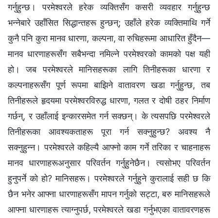
गर्नुहुन्छ। परमेश्‍वरले हरेक व्यक्तिसँग कसरी व्यवहार गर्नुहुन्छ
भन्‍नेबारे उहाँसित सिद्धान्तहरू हुन्छन्; उहाँले हरेक व्यक्तिमाथि गर्ने
कुनै पनि कुरा मानव धारणा, कल्पना, वा रुचिहरूमा आधारित हुँदैन—
मानव धारणाहरूसँग सबैभन्दा नमिल्‍ने परमेश्‍वरको कामको पक्ष यही
हो। जब परमेश्‍वरले मानिसहरूका लागि तिनीहरूका धारणा र
कल्पनाहरूसँग पूर्ण रूपमा बाझिने वातावरण खडा गर्नुहुन्छ, तब
तिनीहरूले हृदयमा परमेश्‍वरविरुद्ध धारणा, गलत र दोषी ठहर निर्माण
गर्छन्, र उहाँलाई इन्कारसमेत गर्न सक्छन्। के त्यसपछि परमेश्‍वरले
तिनीहरूका आवश्यकताहरू पूरा गर्न सक्नुहुन्छ? अवश्य नै
सक्‍नुहुन्‍न। परमेश्‍वरले कहिल्यै आफ्नो काम गर्ने तरिका र चाहनाहरू
मानव धारणाहरूअनुसार परिवर्तन गर्नुहुनेछैन। त्यसोभए परिवर्तन
हुनुपर्ने को हो? मानिसहरू। परमेश्‍वरले गर्नुहुने कुरालाई सही छ कि
छैन भनेर आफ्‍ना धारणाहरूसँग मापन गर्नुको सट्टा, बरु मानिसहरूले
आफ्‍ना धारणाहरू त्याग्‍नुपर्छ, परमेश्‍वरले खडा गर्नुभएका वातावरणहरू