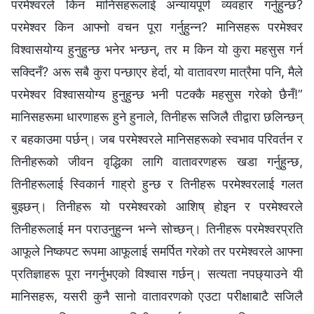
परमेश्‍वरले किन मानिसहरूलाई अन्यायपूर्ण व्यवहार गर्नुहुन्छ?
परमेश्‍वर किन आफ्नो वचन पूरा गर्नुहुन्‍न? मानिसहरू परमेश्‍वर
विश्‍वासयोग्य हुनुहुन्छ भनेर भन्छन्, तर म किन यो कुरा महसुस गर्न
सक्दिनँ? अरू सबै कुरा पन्छाएर हेर्दा, यो वातावरण मात्रैमा पनि, मैले
परमेश्‍वर विश्‍वासयोग्य हुनुहुन्छ भनी पटक्‍कै महसुस गरेको छैनँ!”
मानिसहरूमा धारणाहरू हुने हुनाले, तिनीहरू सजिलै तीद्वारा छलिन्छन्
र बहकाउमा पर्छन्। जब परमेश्‍वरले मानिसहरूको स्वभाव परिवर्तन र
तिनीहरूको जीवन वृद्धिका लागि वातावरणहरू खडा गर्नुहुन्छ,
तिनीहरूलाई स्विकार्न गाह्रो हुन्छ र तिनीहरू परमेश्‍वरलाई गलत
बुझ्छन्। तिनीहरू यो परमेश्‍वरको आशिष् होइन र परमेश्‍वरले
तिनीहरूलाई मन पराउनुहुन्‍न भन्‍ने सोच्छन्। तिनीहरू परमेश्‍वरप्रति
आफूले निष्कपट रूपमा आफूलाई समर्पित गरेको तर परमेश्‍वरले आफ्ना
प्रतिज्ञाहरू पूरा नगर्नुभएको विश्‍वास गर्छन्। सत्यता नपछ्याउने यी
मानिसहरू, यसरी कुनै सानो वातावरणको एउटा परीक्षाबाटै सजिलै