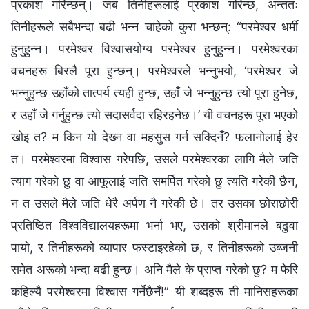
प्रकाश गरिन्छन्। जब तिनीहरूलाई प्रकाश गरिन्छ, अन्ततः
तिनीहरूले सबैभन्दा बढी भन्‍न चाहेको कुरा भन्छन्: “परमेश्‍वर धर्मी
हुनुहुन्‍न। परमेश्‍वर विश्‍वासयोग्य परमेश्‍वर हुनुहुन्न। परमेश्‍वरका
वचनहरू बिरलै पूरा हुन्छन्। परमेश्‍वरले भन्‍नुभयो, ‘परमेश्‍वर जे
भन्नुहुन्छ उहाँको तात्पर्य त्यही हुन्छ, उहाँ जे भन्‍नुहुन्छ त्यो पूरा हुनेछ,
र उहाँ जे गर्नुहुन्छ त्यो सदासर्वदा रहिरहनेछ।’ यी वचनहरू पूरा भएको
खोइ त? म किन यो देख्‍न वा महसुस गर्न सक्दिनँ? फलानोलाई हेर
त। परमेश्‍वरमा विश्‍वास गरेपछि, उसले परमेश्‍वरका लागि मैले जति
त्याग गरेको छु वा आफूलाई जति समर्पित गरेको छु त्यति गरेकी छैन,
न त उसले मैले जति धेरै अर्पण नै गरेकी छे। तर उसका छोराछोरी
प्रतिष्ठित विश्‍वविद्यालयहरूमा भर्ना भए, उसको श्रीमानले बढुवा
पायो, र तिनीहरूको व्यापार फस्टाइरहेको छ, र तिनीहरूको उब्जनी
समेत अरूको भन्दा बढी हुन्छ। अनि मैले के प्राप्त गरेको छु? म फेरि
कहिल्यै परमेश्‍वरमा विश्‍वास गर्नेछैनँ!” यी शब्दहरू ती मानिसहरूका