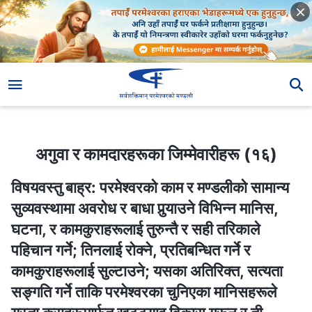
अगुवा र कामदारहरूका जिम्‍मेवारीहरू (१६)
अगुवा र कामदारहरूका जिम्‍मेवारीहरू (१६)
विषयवस्तु बाह्र: परमेश्‍वरको काम र मण्डलीको सामान्य
सुव्यवस्थामा अवरोध र बाधा पुर्‍याउने विभिन्‍न मानिस,
घटना, र कामकुराहरूलाई तुरुन्तै र सही तरिकाले
पहिचान गर्ने; तिनलाई रोक्‍ने, प्रतिबन्धित गर्ने र
कामकुराहरूलाई सुल्टाउने; यसका अतिरिक्त, सत्यता
सङ्‍गति गर्ने ताकि परमेश्‍वरका चुनिएका मानिसहरूले