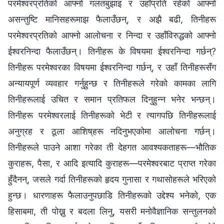
परमेश्‍वरप्रतिको आफ्नो गलतबुझाइ र उहाँप्रति रहेको आफ्नो
असन्तुष्टि मानिसहरूमाझ फैलाउँछन्, र अझै बढी, तिनीहरू
परमेश्‍वरप्रतिको आफ्नो आलोचना र निन्दा र उहाँविरुद्धको आफ्नो
ईश्वरनिन्दा फैलाउँछन्। तिनीहरू के विषयमा ईश्वरनिन्दा गर्छन्?
तिनीहरू परमेश्‍वरका विषयमा ईश्वरनिन्दा गर्छन्, र उहाँ तिनीहरूसँग
अन्यायपूर्ण व्यवहार गर्नुहुन्छ र तिनीहरूले गरेको कामका लागि
तिनीहरूलाई उचित र समान प्रतिफल दिनुहुन्‍न भनेर भन्छन्।
तिनीहरू परमेश्‍वरलाई तिनीहरूको भेटी र त्यागपछि तिनीहरूलाई
अनुग्रह र ठूला आशिष्‌हरू नदिनुभएकोमा आलोचना गर्छन्।
तिनीहरूले पाउने आशा गरेका ती देहगत आवश्यकताहरू—भौतिक
कुराहरू, पैसा, र आदि इत्यादि कुराहरू—परमेश्‍वरबाट प्राप्त गरेका
हुँदैनन्, जसले गर्दा तिनीहरूको हृदय गुनासा र गथासोहरूले भरिएको
हुन्छ। धारणाहरू फैलाउनुपछाडि तिनीहरूको उद्देश्य भनेको, एक
हिसाबमा, ती पोख्नु र बदला लिनु, यसरी मनोवैज्ञानिक सन्तुलनको