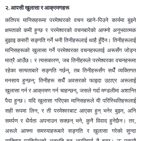
२. आपसी खुलासा र आक्रमणहरू
कतिपय मानिसहरूमा परमेश्‍वरको वचन खाने-पिउने कार्यमा बुझ्ने
क्षमताको कमी हुन्छ र परमेश्‍वरको वचनबारेको आफ्नो अनुभवात्मक
बुझाइ कसरी सङ्गति गर्ने भनी तिनीहरूलाई थाहै हुँदैन। तिनीहरूलाई
मानिसहरूको खुलासा गर्ने परमेश्‍वरका वचनहरूलाई अरूसँग जोड्न
मात्रै आउँछ। र त्यसकारण, जब तिनीहरूले परमेश्‍वरका वचनहरूमा
रहेका सत्यताबारे सङ्गति गर्छन्, तब तिनीहरूसँग सधैँ व्यक्तिगत
मनसाय हुन्छन्; तिनीहरू सधैँ अवसरको फाइदा उठाएर अरूलाई
खुलासा गर्न र आक्रमण गर्न चाहन्छन्, जसले गर्दा मण्डलीमा अशान्ति
पैदा हुन्छ। यदि खुलासा गरिएका मानिसहरूले यी परिस्थितिहरूलाई
सही रूपमा लिन, र ती परमेश्‍वरबाट आएका हुन् भनेर बुझ्न, अनि
समर्पण र धैर्यता अपनाउन सक्छन् भने, कुनै विवाद हुनेछैन। तर,
अरूले आफ्ना समस्याहरूबारे सङ्गति र खुलासा गरेको सुन्दा
व्यक्तिमा प्रतिरोधको अनुभूति हुनु अपरिहार्य नै हुन्छ। ऊ मनमनै