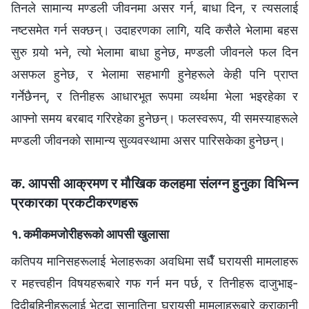
तिनले सामान्य मण्डली जीवनमा असर गर्न, बाधा दिन, र त्यसलाई
नष्टसमेत गर्न सक्छन्। उदाहरणका लागि, यदि कसैले भेलामा बहस
सुरु गर्‍यो भने, त्यो भेलामा बाधा हुनेछ, मण्डली जीवनले फल दिन
असफल हुनेछ, र भेलामा सहभागी हुनेहरूले केही पनि प्राप्त
गर्नेछैनन्, र तिनीहरू आधारभूत रूपमा व्यर्थमा भेला भइरहेका र
आफ्नो समय बरबाद गरिरहेका हुनेछन्। फलस्वरूप, यी समस्याहरूले
मण्डली जीवनको सामान्य सुव्यवस्थामा असर पारिसकेका हुनेछन्।
क. आपसी आक्रमण र मौखिक कलहमा संलग्‍न हुनुका विभिन्‍न
प्रकारका प्रकटीकरणहरू
१. कमीकमजोरीहरूको आपसी खुलासा
कतिपय मानिसहरूलाई भेलाहरूका अवधिमा सधैँ घरायसी मामलाहरू
र महत्त्वहीन विषयहरूबारे गफ गर्न मन पर्छ, र तिनीहरू दाजुभाइ-
दिदीबहिनीहरूलाई भेट्दा सानातिना घरायसी मामलाहरूबारे कुराकानी