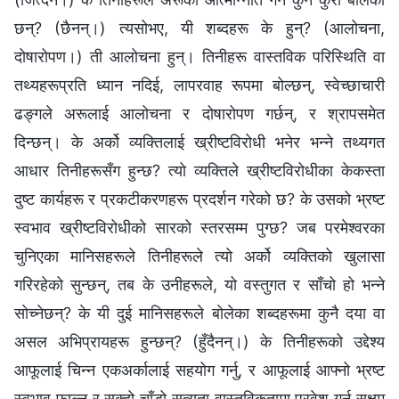
छन्? (छैनन्।) त्यसोभए, यी शब्दहरू के हुन्? (आलोचना,
दोषारोपण।) ती आलोचना हुन्। तिनीहरू वास्तविक परिस्थिति वा
तथ्यहरूप्रति ध्यान नदिई, लापरवाह रूपमा बोल्छन्, स्वेच्छाचारी
ढङ्गले अरूलाई आलोचना र दोषारोपण गर्छन्, र श्रापसमेत
दिन्छन्। के अर्को व्यक्तिलाई ख्रीष्टविरोधी भनेर भन्‍ने तथ्यगत
आधार तिनीहरूसँग हुन्छ? त्यो व्यक्तिले ख्रीष्टविरोधीका केकस्ता
दुष्ट कार्यहरू र प्रकटीकरणहरू प्रदर्शन गरेको छ? के उसको भ्रष्ट
स्वभाव ख्रीष्टविरोधीको सारको स्तरसम्म पुग्छ? जब परमेश्‍वरका
चुनिएका मानिसहरूले तिनीहरूले त्यो अर्को व्यक्तिको खुलासा
गरिरहेको सुन्छन्, तब के उनीहरूले, यो वस्तुगत र साँचो हो भन्‍ने
सोच्नेछन्? के यी दुई मानिसहरूले बोलेका शब्दहरूमा कुनै दया वा
असल अभिप्रायहरू हुन्छन्? (हुँदैनन्।) के तिनीहरूको उद्देश्य
आफूलाई चिन्‍न एकअर्कालाई सहयोग गर्नु, र आफूलाई आफ्नो भ्रष्ट
स्वभाव फाल्न र सक्दो चाँडो सत्यता वास्तविकतामा प्रवेश गर्न सक्षम