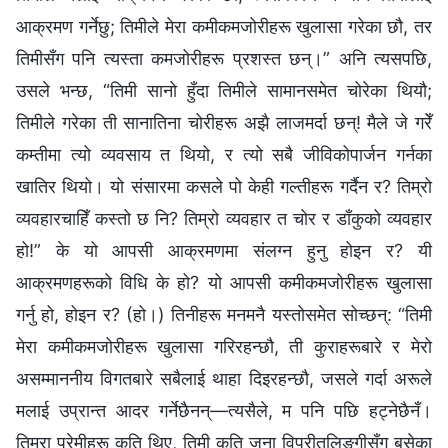
आक्रमण गर्नेछु; तिमीले मेरा कमीकमजोरीहरू खुलासा गरेका छौ, तर
तिमीसँग पनि त्यस्ता कमजोरीहरू प्रशस्त छन्।” अनि त्यसपछि,
उसले भन्छ, “तिमी सानो हुँदा तिमीले सामानसमेत चोरेका थियौ;
तिमीले गरेका ती सानातिना चोरीहरू अझै लाजमर्दा छन्! मैले जे गरेँ
कम्तीमा त्यो व्यवसाय त थियो, र त्यो सबै जीविकोपार्जन गर्नका
खातिर थियो। यो संसारमा कसले पो केही गल्तीहरू गर्दैन र? तिम्रो
व्यवहारचाहिँ कस्तो छ नि? तिम्रो व्यवहार त चोर र डाँकुको व्यवहार
हो!” के यो आपसी आक्रमणमा संलग्‍न हुनु होइन र? यी
आक्रमणहरूको विधि के हो? यो आपसी कमीकमजोरीहरू खुलासा
गर्नु हो, होइन र? (हो।) तिनीहरू मनमनै यस्तोसमेत सोच्छन्: “तिमी
मेरा कमीकमजोरीहरू खुलासा गरिरहन्छौ, ती कुराहरूबारे र मेरो
असम्माननीय विगतबारे सबैलाई थाहा दिइरहन्छौ, जसले गर्दा अरूले
मलाई उप्रान्त आदर गर्नेछैनन्—त्यसैले, म पनि पछि हट्नेछैनँ।
तिम्रा प्रेमीहरू कति थिए, तिमी कति जना विपरीतलिङ्गीसँग बसेका