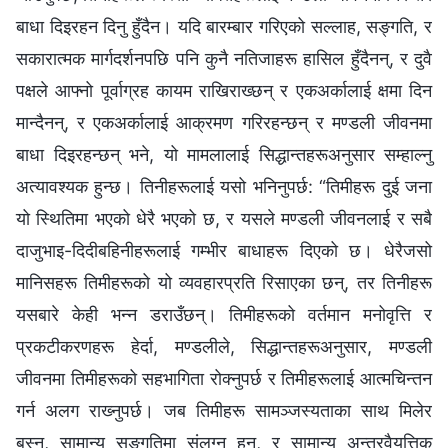
बाधा दिइरहन दिनु हुँदैन। यदि बारम्बार गरिएको सल्लाह, सङ्गति, र
सकारात्मक मार्गदर्शनपछि पनि कुनै नतिजाहरू हासिल हुँदैनन्, र दुवै
पक्षले आफ्नो पूर्वाग्रह कायम राखिराख्छन् र एकअर्कालाई क्षमा दिन
मान्दैनन्, र एकअर्कालाई आक्रमण गरिरहन्छन् र मण्डली जीवनमा
बाधा दिइरहन्छन् भने, यो मामलालाई सिद्धान्तहरूअनुसार सम्हाल्नु
अत्यावश्यक हुन्छ। तिनीहरूलाई यसो भनिनुपर्छ: “तिमीहरू दुई जना
यो स्थितिमा भएको धेरै भएको छ, र यसले मण्डली जीवनलाई र सबै
दाजुभाइ-दिदीबहिनीहरूलाई गम्भीर बाधाहरू दिएको छ। धेरैजसो
मानिसहरू तिमीहरूको यो व्यवहारप्रति रिसाएका छन्, तर तिनीहरू
यसबारे केही भन्‍न डराउँछन्। तिमीहरूको वर्तमान मनोवृत्ति र
प्रकटीकरणहरू हेर्दा, मण्डलीले, सिद्धान्तहरूअनुसार, मण्डली
जीवनमा तिमीहरूको सहभागिता रोक्‍नुपर्छ र तिमीहरूलाई आत्मचिन्तन
गर्न अलग राख्‍नुपर्छ। जब तिमीहरू सामञ्जस्यताका साथ मिलेर
बस्‍न, सामान्य सङ्गतिमा संलग्‍न हुन, र सामान्य अन्तरवैयत्तिक