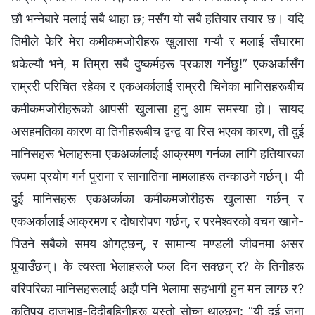
छौ भन्‍नेबारे मलाई सबै थाहा छ; मसँग यो सबै हतियार तयार छ। यदि
तिमीले फेरि मेरा कमीकमजोरीहरू खुलासा गऱ्यौ र मलाई सँघारमा
धकेल्यौ भने, म तिम्रा सबै दुष्कर्महरू प्रकाश गर्नेछु!” एकअर्कासँग
राम्ररी परिचित रहेका र एकअर्कालाई राम्ररी चिनेका मानिसहरूबीच
कमीकमजोरीहरूको आपसी खुलासा हुनु आम समस्या हो। सायद
असहमतिका कारण वा तिनीहरूबीच द्वन्द्व वा रिस भएका कारण, ती दुई
मानिसहरू भेलाहरूमा एकअर्कालाई आक्रमण गर्नका लागि हतियारका
रूपमा प्रयोग गर्न पुराना र सानातिना मामलाहरू तन्काउने गर्छन्। यी
दुई मानिसहरू एकअर्काका कमीकमजोरीहरू खुलासा गर्छन् र
एकअर्कालाई आक्रमण र दोषारोपण गर्छन्, र परमेश्‍वरको वचन खाने-
पिउने सबैको समय ओगट्छन्, र सामान्य मण्डली जीवनमा असर
पुर्‍याउँछन्। के त्यस्ता भेलाहरूले फल दिन सक्छन् र? के तिनीहरू
वरिपरिका मानिसहरूलाई अझै पनि भेलामा सहभागी हुन मन लाग्छ र?
कतिपय दाजुभाइ-दिदीबहिनीहरू यस्तो सोच्न थाल्छन्: “यी दुई जना