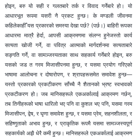
होइन, बरु यो सही र गलतबारे तर्क र विवाद गर्नेबारे हो। यो
आधारभूत रूपमा यसरी नै प्रकट हुन्छ। के मण्डली जीवनमा
कहिलेकाहीँ यस प्रकारको समस्या देखा पर्छ? (पर्छ।) बाहिरी रूपका
आधारमा मात्रै हेर्दा, आपसी आक्रमणमा संलग्‍न हुनेजस्तो कार्य
सत्यता खोजी गर्ने, वा पवित्र आत्माको मार्गदर्शनमा सत्यताबारे
सङ्गति गर्ने, वा सामञ्जस्यताका साथ सहकार्य गर्नेबारे होइन, बरु
यसको जड त गरम मिजासीपनमा हुन्छ, र यसमा प्रयोग गरिएको
भाषामा आलोचना र दोषारोपण, र श्रापहरूसमेत समावेश हुन्छ—
यस्तो प्रकारको प्रकटीकरण साँच्‍चै नै शैतानको भ्रष्ट स्वभावको
प्रकटीकरण हो। जब मानिसहरूले एकअर्कालाई आक्रमण गर्छन्,
तब तिनीहरूको भाषा धारिलो भए पनि वा कुशल भए पनि, यसमा गरम
मिजासीपन, द्वेष, र घृणा समावेश हुन्छ, र यसमा प्रेम, सहनशीलता, र
सहिष्णुताको अभाव हुन्छ, र प्राकृतिक रूपमै यसमा सामञ्जस्यपूर्ण
सहकार्यको अझै धेरै कमी हुन्छ। मानिसहरूले एकअर्कालाई आक्रमण