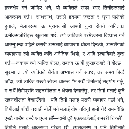
हस्तक्षेप गर्न जोडिए भने, यो व्यक्तिले खडा भएर तिनीहरूलाई
आक्रमण गर्छ। साथसाथै, उसले हृदयमा रुष्टता र घृणा पालेको
हुनाले, भेलाहरूमा ऊ प्रायजसो आफ्नो कुरा रोक्‍ने व्यक्तिका
कमीकमजोरीहरू खुलासा गर्छ, त्यो व्यक्तिले परमेश्‍वरमा विश्‍वास गर्न
आउनुभन्दा पहिले कसरी अरूलाई व्यापारमा धोका दिन्थ्यो, अरूसँगको
व्यवहारमा त्यो व्यक्ति कति अनैतिक थियो, र आदि इत्यादिबारे कुरा
गर्छ—जबजब त्यो व्यक्ति बोल्छ, तबतब ऊ यी कुराहरूबारे नै बोल्छ।
सुरुमा त त्यो व्यक्तिले धैर्यता अभ्यास गर्न सक्छ, तर समय बित्दै
जाँदा, त्यो व्यक्ति यस्तो सोच्न थाल्छ: “म सधैँ तिमीलाई सहयोग गर्छु,
म सधैँ तिमीप्रति सहनशीलता र धैर्यता देखाउँछु, तर तिमी मलाई कुनै
सहनशीलता देखाउँदैनौ। यदि तिमी मलाई यसरी व्यवहार गर्छौ भने,
तिमीलाई बाँकी नराखी बोलेँ भने मलाई दोष नदिनु! हामी धेरै समयदेखि
एउटै गाउँमा बस्दै आएका छौँ—हामी दुवै एकअर्कालाई राम्ररी चिन्छौँ।
तिमीले मलाई आक्रमण गरेका छौ, त्यसकारण म पनि तिमीलाई