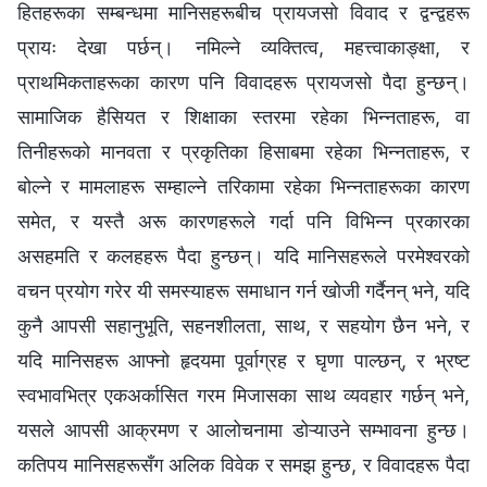
हितहरूका सम्बन्धमा मानिसहरूबीच प्रायजसो विवाद र द्वन्द्वहरू
प्रायः देखा पर्छन्। नमिल्ने व्यक्तित्व, महत्त्वाकाङ्क्षा, र
प्राथमिकताहरूका कारण पनि विवादहरू प्रायजसो पैदा हुन्छन्।
सामाजिक हैसियत र शिक्षाका स्तरमा रहेका भिन्‍नताहरू, वा
तिनीहरूको मानवता र प्रकृतिका हिसाबमा रहेका भिन्‍नताहरू, र
बोल्ने र मामलाहरू सम्हाल्ने तरिकामा रहेका भिन्‍नताहरूका कारण
समेत, र यस्तै अरू कारणहरूले गर्दा पनि विभिन्‍न प्रकारका
असहमति र कलहहरू पैदा हुन्छन्। यदि मानिसहरूले परमेश्‍वरको
वचन प्रयोग गरेर यी समस्याहरू समाधान गर्न खोजी गर्दैनन् भने, यदि
कुनै आपसी सहानुभूति, सहनशीलता, साथ, र सहयोग छैन भने, र
यदि मानिसहरू आफ्नो हृदयमा पूर्वाग्रह र घृणा पाल्छन्, र भ्रष्ट
स्वभावभित्र एकअर्कासित गरम मिजासका साथ व्यवहार गर्छन् भने,
यसले आपसी आक्रमण र आलोचनामा डोऱ्याउने सम्भावना हुन्छ।
कतिपय मानिसहरूसँग अलिक विवेक र समझ हुन्छ, र विवादहरू पैदा