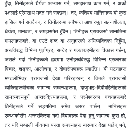
हुँदा, तिनीहरूले धैर्यता अभ्यास गर्न, समझसाथ काम गर्न, र अर्को
पक्षलाई प्रेमसाथ मदत गर्न सक्छन्। तर, कतिपय मानिसहरू यो कुरा
हासिल गर्न सक्दैनन्, र तिनीहरूमा सबैभन्दा आधारभूत सहनशीलता,
धैर्यता, मानवता, र समझसमेत हुँदैन। तिनीहरू प्रायजसो सानातिना
मामलाहरूबारे, वा एउटै शब्द वा अनुहारको अभिव्यक्तिका निहुँमा,
अरूविरुद्ध विभिन्‍न पूर्वाग्रह, सन्देह र गलतफहमीहरू विकास गर्छन्,
जसले गर्दा तिनीहरूको हृदयमा उनीहरूविरुद्ध विभिन्‍न प्रकारका
विचार, शङ्का, आलोचना, र दोषारोपणहरू ल्याउँछ। यी घटनाहरू
मण्डलीभित्र प्रायजसो देखा परिरहन्छन् र तिनले प्रायजसो
व्यक्तिहरूबीचका सामान्य सम्बन्धहरूमा, दाजुभाइ-दिदीबहिनीहरूको
सामञ्जस्यपूर्ण अन्तरक्रियाहरूमा, र परमेश्‍वरका वचनहरूबारे
तिनीहरूले गर्ने सङ्गतिमा समेत असर पार्छन्। मानिसहरू
एकअर्कासँग अन्तरक्रिया गर्दा विवादहरू पैदा हुनु सामान्य कुरा हो,
तर यदि मण्डली जीवनमा यस्ता समस्याहरू बारम्बार देखा पर्छन् भने,