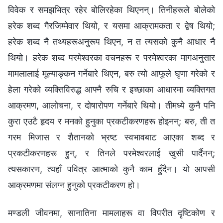
विवेक र समझभित्र रहेर बोलिरहेका थिएनन्। तिनीहरूले बोलेको
हरेक शब्द गैरजिम्मेवार थियो, र यसमा आक्रामकता र द्वेष थियो;
हरेक शब्द नै तथ्यहरूअनुरूप थिएन, न त त्यसको कुनै आधार नै
थियो। हरेक शब्द परमेश्‍वरका वचनहरू र परमेश्‍वरका मागअनुसार
मामलालाई मूल्याङ्कन गर्नेबारे थिएन, बरु त्यो आफूले घृणा गरेको र
हेला गरेको व्यक्तिविरुद्ध आफ्नै रुचि र इच्छाका आधारमा व्यक्तिगत
आक्रमण, आलोचना, र दोषारोपण गर्नेबारे थियो। तीमध्ये कुनै पनि
कुरा एउटै हृदय र मनको हुनुका प्रकटीकरणहरू होइनन्; बरु, ती त
गरम मिजास र शैतानको भ्रष्ट स्वभावबाट आएका शब्द र
प्रकटीकरणहरू हुन्, र तिनले परमेश्‍वरलाई खुसी पार्दैनन्;
त्यसकारण, त्यहाँ पवित्र आत्माको कुनै काम हुँदैन। यो आपसी
आक्रमणमा संलग्‍न हुनुको प्रकटीकरण हो।
मण्डली जीवनमा, सानातिना मामलाहरू वा विपरीत दृष्टिकोण र