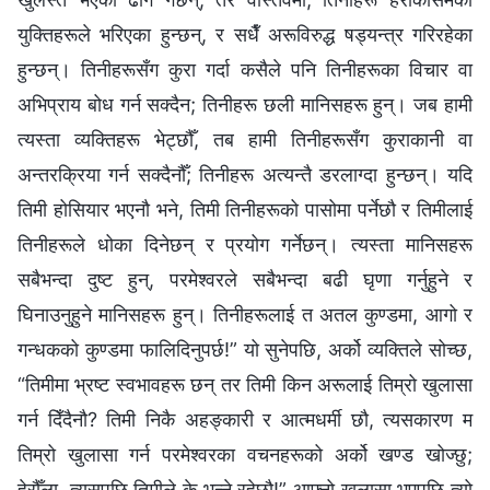
युक्तिहरूले भरिएका हुन्छन्, र सधैँ अरूविरुद्ध षड्यन्त्र गरिरहेका
हुन्छन्। तिनीहरूसँग कुरा गर्दा कसैले पनि तिनीहरूका विचार वा
अभिप्राय बोध गर्न सक्दैन; तिनीहरू छली मानिसहरू हुन्। जब हामी
त्यस्ता व्यक्तिहरू भेट्छौँ, तब हामी तिनीहरूसँग कुराकानी वा
अन्तरक्रिया गर्न सक्दैनौँ; तिनीहरू अत्यन्तै डरलाग्दा हुन्छन्। यदि
तिमी होसियार भएनौ भने, तिमी तिनीहरूको पासोमा पर्नेछौ र तिमीलाई
तिनीहरूले धोका दिनेछन् र प्रयोग गर्नेछन्। त्यस्ता मानिसहरू
सबैभन्दा दुष्ट हुन्, परमेश्‍वरले सबैभन्दा बढी घृणा गर्नुहुने र
घिनाउनुहुने मानिसहरू हुन्। तिनीहरूलाई त अतल कुण्डमा, आगो र
गन्धकको कुण्डमा फालिदिनुपर्छ!” यो सुनेपछि, अर्को व्यक्तिले सोच्छ,
“तिमीमा भ्रष्ट स्वभावहरू छन् तर तिमी किन अरूलाई तिम्रो खुलासा
गर्न दिँदैनौ? तिमी निकै अहङ्कारी र आत्मधर्मी छौ, त्यसकारण म
तिम्रो खुलासा गर्न परमेश्‍वरका वचनहरूको अर्को खण्ड खोज्छु;
हेरौँला, त्यसपछि तिमीले के भन्‍ने रहेछौ!” आफ्नो खुलासा भएपछि त्यो