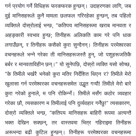
गर्न प्रयोग गर्ने विधिहरू फरकफरक हुन्छन्। उदाहरणका लागि, जब
दुई मानिसहरूले कुनै मामला छलफल गरिरहेका हुन्छन्, तब पहिलो
व्यक्तिले दोस्रोलाई भन्छ, “कतिपय मानिसहरूमा खराब मानवता र
अहङ्कारी स्वभाव हुन्छ; तिनीहरू अलिकति काम गरे पनि धाक
लगाउँछन्, र तिनीहरू कसैको कुरा सुन्दैनन्। तिनीहरू परमेश्‍वरका
वचनहरूले भन्‍ने गरेका ती मानिसहरूजस्तै हुन्, जो पशुहरूजतिकै
बर्बर र मानवताविहीन छन्।” यो सुनेपछि, दोस्रो व्यक्ति यसो सोच्छ,
“के तिमीले भर्खरै भनेको कुरा मतिर निर्देशित थिएन र? तिमीले मेरो
खुलासा गर्न परमेश्‍वरका वचनहरूसमेत उद्धृत गऱ्यौ! तिमीले मेरो बारे
कुरा गरेको हुनाले, म पनि रोकिन्नँ। तिमीले मसँग कठोर व्यवहार
गरेका छौ, त्यसकारण म तिमीलाई पनि दुर्व्यवहार गर्नेछु!” त्यसकारण,
दोस्रो व्यक्तिले भन्छ, “कतिपय मानिसहरू बाहिरी रूपमा अत्यन्तै
भक्त देखिन सक्छन्, तर वास्तवमा भित्र गहिराइमा तिनीहरू
अरूभन्दा बढी कुटिल हुन्छन्। तिनीहरू परमेश्‍वरका वचनहरूमा