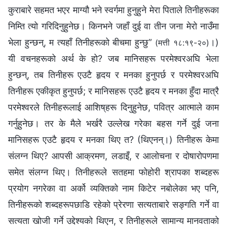
कुराबारे सहमत भएर माग्यौ भने स्वर्गमा हुनुहुने मेरा पिताले तिनीहरूका
निम्ति त्यो गरिदिनुहुनेछ। किनभने जहाँ दुई वा तीन जना मेरो नाउँमा
भेला हुन्छन्, म त्यहाँ तिनीहरूको बीचमा हुन्छु”
।)
(मत्ती १८:१९-२०)
यी वचनहरूको अर्थ के हो? जब मानिसहरू परमेश्‍वरअघि भेला
हुन्छन्, तब तिनीहरू एउटै हृदय र मनका हुनुपर्छ र परमेश्‍वरअघि
तिनीहरू एकीकृत हुनुपर्छ; र मानिसहरू एउटै हृदय र मनका हुँदा मात्रै
परमेश्‍वरले तिनीहरूलाई आशिष्‌हरू दिनुहुनेछ, पवित्र आत्माले काम
गर्नुहुनेछ। तर के मैले भर्खरै उल्लेख गरेका बहस गर्ने दुई जना
मानिसहरू एउटै हृदय र मनका थिए त? (थिएनन्।) तिनीहरू केमा
संलग्‍न थिए? आपसी आक्रमण, लडाइँ, र आलोचना र दोषारोपणमा
समेत संलग्न थिए। तिनीहरूले सतहमा फोहोरी श्रापका शब्दहरू
प्रयोग नगरेका वा अर्को व्यक्तिको नाम किटेर नबोलेका भए पनि,
तिनीहरूको शब्दहरूपछाडि रहेको प्रेरणा सत्यताबारे सङ्गति गर्ने वा
सत्यता खोजी गर्ने उद्देश्यको थिएन, र तिनीहरूले सामान्य मानवताको