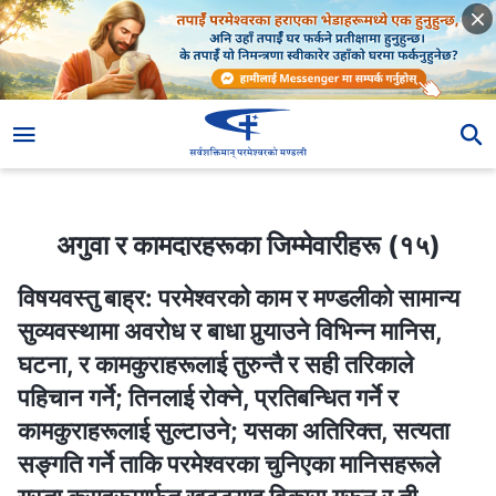
अगुवा र कामदारहरूका जिम्‍मेवारीहरू (१५)
अगुवा र कामदारहरूका जिम्‍मेवारीहरू (१५)
विषयवस्तु बाह्र: परमेश्‍वरको काम र मण्डलीको सामान्य
सुव्यवस्थामा अवरोध र बाधा पुर्‍याउने विभिन्‍न मानिस,
घटना, र कामकुराहरूलाई तुरुन्तै र सही तरिकाले
पहिचान गर्ने; तिनलाई रोक्‍ने, प्रतिबन्धित गर्ने र
कामकुराहरूलाई सुल्टाउने; यसका अतिरिक्त, सत्यता
सङ्‍गति गर्ने ताकि परमेश्‍वरका चुनिएका मानिसहरूले