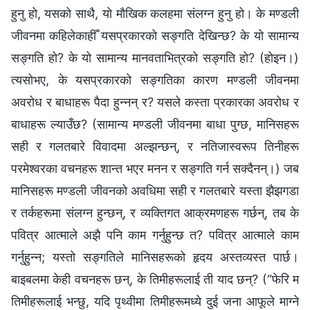
हुनु हो, यसको साथै, यो मौखिक कलहमा संलग्‍न हुनु हो। के मण्डली
जीवनमा कहिलेकाहीँ यसप्रकारको सङ्गति देखिन्छ? के यो सामान्य
सङ्गति हो? के यो सामान्य मानवताभित्रको सङ्गति हो? (होइन।)
त्यसोभए, के यसप्रकारको सङ्गतिका कारण मण्डली जीवनमा
अवरोध र बाधाहरू पैदा हुन्‍नन् र? यसले कस्ता प्रकारका अवरोध र
बाधाहरू ल्याउँछ? (सामान्य मण्डली जीवनमा बाधा पुग्छ, मानिसहरू
सही र गलतबारे विवादमा अल्झन्छन्, र नतिजास्वरूप तिनीहरू
परमेश्‍वरका वचनहरू शान्त भएर मनन र सङ्गति गर्न सक्दैनन्।) जब
मानिसहरू मण्डली जीवनको अवधिमा सही र गलतबारे यस्ता झैझगडा
र तर्कहरूमा संलग्‍न हुन्छन्, र व्यक्तिगत आक्रमणहरू गर्छन्, तब के
पवित्र आत्माले अझै पनि काम गर्नुहुन्छ त? पवित्र आत्माले काम
गर्नुहुन्‍न; यस्तो सङ्गतिले मानिसहरूको हृदय अस्तव्यस्त पार्छ।
बाइबलमा केही वचनहरू छन्, के तिमीहरूलाई ती याद छन्? (“फेरि म
तिमीहरूलाई भन्छु, यदि पृथ्वीमा तिमीहरूमध्ये दुई जना आफूले माग्‍ने