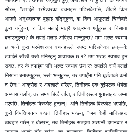
सोच्छ, “तपाईंले परमेश्‍वरका वचनहरू पढिसकेपछि, तीबारे किन
आफ्नो अनुभवात्मक बुझाइ बाँड्नुहुन्‍न, वा किन आफूलाई चिन्‍नेबारे
कुरा गर्नुहुन्‍न, र किन मलाई मात्रै आक्रमण गर्नुहुन्छ र निसाना
बनाउनुहुन्छ? के तपाईं मलाई अप्रिय मान्‍नुहुन्छ? ममा भ्रष्ट स्वभाव
छ भन्‍ने कुरा परमेश्‍वरका वचनहरूले स्पष्ट पारिसकेका छन्—के
तपाईंले साँच्‍चै यसो भनिरहनु आवश्यक छ र? ममा भ्रष्ट स्वभाव हुन
सक्छ, तर के तपाईंमा पनि भ्रष्ट स्वभाव छैन र? तपाईंले सधैँ मलाई
निसाना बनाउनुहुन्छ, छली भन्‍नुहुन्छ, तर तपाईंमा पनि धूर्तताको कमी
त छैन!” आक्रोश र अवज्ञाले भरिएर, तिनीहरू एक-दुईपटक धैर्यता
अभ्यास गर्लान्, तर समय बित्दै जाँदा, र तिनीहरूका गुनासाहरू जम्मा
भएपछि, तिनीहरू विस्फोट हुन्छन्। अनि तिनीहरू विस्फोट भएपछि,
कुरो विपत्तिजनक बन्छ। तिनीहरू भन्छन्, “जब केही मानिसहरू
व्यवहार गर्छन् र बोल्छन्, तब तिनीहरू सतहमा अत्यन्तै इमानदार र
खुलस्त भएको ढोँग गर्छन्, तर वास्तवमा, तिनीहरू हरकिसिमका