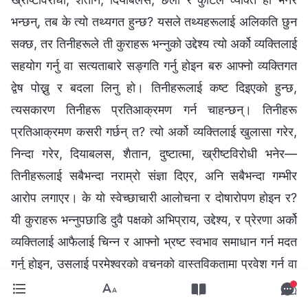
भन्छन्, तब के त्यो तथ्यगत हुन्छ? यसले तथ्यहरूलाई अलिकति छुन
सक्छ, तर तिनीहरूले ती कुराहरू भन्‍नुको उद्देश्य त्यो अर्को व्यक्तिलाई
सहयोग गर्नु वा सत्यताबारे सङ्गति गर्नु होइन बरु आफ्नो व्यक्तिगत
द्वेष पोख्नु र बदला लिनु हो। तिनीहरूलाई कष्ट दिइएको हुन्छ,
त्यसकारण तिनीहरू प्रतिआक्रमण गर्न चाहन्छन्। तिनीहरू
प्रतिआक्रमण कसरी गर्छन् त? त्यो अर्को व्यक्तिलाई खुलासा गरेर,
निन्दा गरेर, दियाबलस, शैतान, दुष्टात्मा, ख्रीष्टविरोधी भनेर—
तिनीहरूलाई सबैभन्दा नराम्रो संज्ञा दिएर, अनि सबैभन्दा गम्भीर
आरोप लगाएर। के यो स्वेच्छाचारी आलोचना र दोषारोपण होइन र?
यी कुराहरू भन्‍नुपछाडि दुवै पक्षको अभिप्राय, उद्देश्य, र प्रेरणा अर्को
व्यक्तिलाई आफैलाई चिन्‍न र आफ्नो भ्रष्ट स्वभाव समाधान गर्न मदत
गर्नु होइन, उसलाई परमेश्‍वरको वचनको वास्तविकतामा प्रवेश गर्न वा
सत्यता सिद्धान्तहरू बुझ्न मदत गर्न त झनै होइन। बरु, तिनीहरू अर्को
व्यक्तिलाई आक्रमण र प्रहार गर्ने प्रयास गरिरहेका हुन्छन्, उसलाई