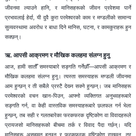
जीवनमा ल्याउने हानि, र मानिसहरूको जीवन प्रवेशमा पार्ने
प्रभावलाई हेर्दा, यी दुवै कुरा परमेश्‍वरको काम र मण्डलीको सामान्य
सुव्यवस्थामा अवरोध र बाधा दिने मानिस, घटना, र कामकुराहरू हुन
सक्छन्।
ऋ. आपसी आक्रमण र मौखिक कलहमा संलग्‍न हुनु
आज, हामी सातौँ समस्याबारे सङ्गति गर्नेछौँ—आपसी आक्रमण र
मौखिक कलहमा संलग्‍न हुनु। त्यस्ता समस्याहरू मण्डली जीवनमा
आम हुन्छन् र ती सबैले प्रस्टै देख्‍न सक्‍ने हुन्छन्। जब मानिसहरू
परमेश्‍वरको वचन खान-पिउन, आफ्नो व्यक्तिगत अनुभवहरूबारे
सङ्गति गर्न, वा केही वास्तविक समस्याहरूबारे छलफल गर्न भेला
हुन्छन्, तब सही र गलतबारेका फरकफरक दृष्टिकोण वा विवादहरूले
प्रायजसो मानिसहरूको बीचमा तर्क र विवाद पैदा गर्छन्। यदि
मानिसहरू असहमत हुन्छन् र फरकफरक दृष्टिकोण राख्छन्, तर