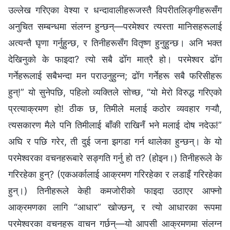
उल्लेख गरिएका वेश्या र धन्दावालीहरूजस्तै विपरीतलिङ्गीहरूसँग
अनुचित सम्बन्धमा संलग्‍न हुन्छन्—परमेश्‍वर त्यस्ता मानिसहरूलाई
अत्यन्तै घृणा गर्नुहुन्छ, र तिनीहरूसँग वितृष्ण हुनुहुन्छ। अनि भक्त
देखिनुको के फाइदा? त्यो सबै ढोँग मात्रै हो। परमेश्‍वर ढोँग
गर्नेहरूलाई सबैभन्दा मन पराउनुहुन्न; ढोँग गर्नेहरू सबै फरिसीहरू
हुन्!” यो सुनेपछि, पहिलो व्यक्तिले सोच्छ, “यो मेरो विरुद्ध गरिएको
प्रत्याक्रमण हो! ठीक छ, तिमीले मलाई कठोर व्यवहार गऱ्यौ,
त्यसकारण मैले पनि तिमीलाई बाँकी राखिनँ भने मलाई दोष नदेऊ!”
अघि र पछि गरेर, ती दुई जना झगडा गर्न थालेका हुन्छन्। के यो
परमेश्‍वरका वचनहरूबारे सङ्गति गर्नु हो त? (होइन।) तिनीहरूले के
गरिरहेका हुन्? (एकअर्कालाई आक्रमण गरिरहेका र लडाइँ गरिरहेका
हुन्।) तिनीहरूले केही कमजोरीको फाइदा उठाएर आफ्नो
आक्रमणका लागि “आधार” खोज्छन्, र त्यो आधारका रूपमा
परमेश्‍वरका वचनहरू वाचन गर्छन्—यो आपसी आक्रमणमा संलग्‍न