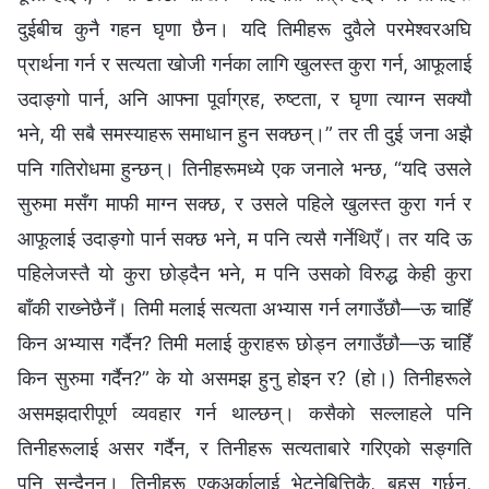
दुईबीच कुनै गहन घृणा छैन। यदि तिमीहरू दुवैले परमेश्‍वरअघि
प्रार्थना गर्न र सत्यता खोजी गर्नका लागि खुलस्त कुरा गर्न, आफूलाई
उदाङ्गो पार्न, अनि आफ्ना पूर्वाग्रह, रुष्टता, र घृणा त्याग्‍न सक्यौ
भने, यी सबै समस्याहरू समाधान हुन सक्छन्।” तर ती दुई जना अझै
पनि गतिरोधमा हुन्छन्। तिनीहरूमध्ये एक जनाले भन्छ, “यदि उसले
सुरुमा मसँग माफी माग्न सक्छ, र उसले पहिले खुलस्त कुरा गर्न र
आफूलाई उदाङ्गो पार्न सक्छ भने, म पनि त्यसै गर्नेथिएँ। तर यदि ऊ
पहिलेजस्तै यो कुरा छोड्दैन भने, म पनि उसको विरुद्ध केही कुरा
बाँकी राख्‍नेछैनँ। तिमी मलाई सत्यता अभ्यास गर्न लगाउँछौ—ऊ चाहिँ
किन अभ्यास गर्दैन? तिमी मलाई कुराहरू छोड्न लगाउँछौ—ऊ चाहिँ
किन सुरुमा गर्दैन?” के यो असमझ हुनु होइन र? (हो।) तिनीहरूले
असमझदारीपूर्ण व्यवहार गर्न थाल्छन्। कसैको सल्लाहले पनि
तिनीहरूलाई असर गर्दैन, र तिनीहरू सत्यताबारे गरिएको सङ्गति
पनि सुन्दैनन्। तिनीहरू एकअर्कालाई भेट्नेबित्तिकै, बहस गर्छन्,