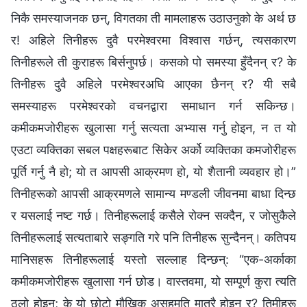
निकै समस्याजनक छन्, विगतका ती मामलाहरू उठाउनुको के अर्थ छ
र! अहिले तिनीहरू दुवै परमेश्‍वरमा विश्‍वास गर्छन्, त्यसकारण
तिनीहरूले ती कुराहरू बिर्सनुपर्छ। कसको पो समस्या हुँदैनन् र? के
तिनीहरू दुवै अहिले परमेश्‍वरअघि आएका छैनन् र? यी सबै
समस्याहरू परमेश्‍वरको वचनद्वारा समाधान गर्न सकिन्छ।
कमीकमजोरीहरू खुलासा गर्नु सत्यता अभ्यास गर्नु होइन, न त यो
एउटा व्यक्तिका सबल पक्षहरूबाट सिकेर अर्को व्यक्तिका कमजोरीहरू
पूर्ति गर्नु नै हो; यो त आपसी आक्रमण हो, यो शैतानी व्यवहार हो।”
तिनीहरूको आपसी आक्रमणले सामान्य मण्डली जीवनमा बाधा दिन्छ
र यसलाई नष्ट गर्छ। तिनीहरूलाई कसैले रोक्न सक्दैन, र जोसुकैले
तिनीहरूलाई सत्यताबारे सङ्गति गरे पनि तिनीहरू सुन्दैनन्। कतिपय
मानिसहरू तिनीहरूलाई यस्तो सल्लाह दिन्छन्: “एक-अर्काका
कमीकमजोरीहरू खुलासा गर्न छोड। वास्तवमा, यो सम्पूर्ण कुरा त्यति
ठूलो होइन; के यो छोटो मौखिक असहमति मात्रै होइन र? तिमीहरू