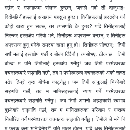
गर्छन् र गफगाफमा संलग्न हुन्छन्, जसले गर्दा ती दाजुभाइ-
दिदीबहिनीहरूलाई असहाय महसुस हुन्छ। तिनीहरूलाई हस्तक्षेप गर्न
कोही खडा हुन सक्छ, तर त्यसपछि के हुन्छ? यदि तिनीहरूलाई
निरन्तर हस्तक्षेप गरियो भने, तिनीहरू अप्रसन्न बन्छन्, र तिनीहरू
अप्रसन्न हुनु भनेकै समस्या खडा हुनु हो। तिनीहरू सोच्छन्: “तिमी
सधैँ मलाई हस्तक्षेप गर्छौ र बोल्न दिँदैनौ। त्यसोभए, ठीक छ। तिमी
बोल्दा म पनि तिमीलाई हस्तक्षेप गर्नेछु! जब तिमी परमेश्‍वरका
वचनहरूबारे सङ्गति गर्छौ, तब म परमेश्‍वरका वचनहरूको अर्को खण्ड
पढेर तिम्रो कुरा बीचैमा काट्नेछु। जब तिमी आफूलाई चिन्‍नेबारे
सङ्गति गर्छौ, तब म मानिसहरूलाई न्याय गर्ने परमेश्‍वरका
वचनहरूबारे सङ्गति गर्नेछु। जब तिमी आफ्नो अहङ्कारी स्वभाव
बुझ्नेबारे सङ्गति गर्छौ, तब म मानिसहरूका परिणाम र गन्तव्य
निर्धारित गर्ने परमेश्‍वरका वचनहरू सङ्गति गर्नेछु। तिमीले जे भने नि
म फरक कुरा भनिदिनेछु!” यति मात्र होइन, यदि अरू तिनीहरूलाई