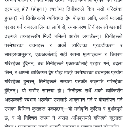
तुल्याउनु हो? (होइन।) त्यसोभए तिनीहरूले किन यसो गरिरहेका
हुन्छन्? यो तिनीहरूको व्यक्तिगत द्वेष पोख्नका लागि, अर्को पक्षलाई
प्रहार गर्न र बदला लिनका लागि हो, त्यसकारण तिनीहरू स्वेच्छाचारी
ढङ्गले तथ्यहरूसँग मिल्दै नमिल्‍ने आरोप लगाउँछन्। तिनीहरूले
परमेश्‍वरका वचनहरू र अर्को व्यक्तिका प्रकटीकरण र
सारहरूअनुसार, एकअर्कालाई सही रूपमा मूल्याङ्कन र चित्रण
गरिरहेका हुँदैनन्, बरु तिनीहरूले एकअर्कालाई प्रहार गर्न, बदला
लिन, र आफ्नो व्यक्तिगत द्वेष पोख्न मात्रै परमेश्‍वरका वचनहरू प्रयोग
गरिरहेका हुन्छन्; तिनीहरूले सत्यता पटक्‍कै सङ्गति गरिरहेका
हुँदैनन्। यो गम्भीर समस्या हो। तिनीहरू सधैँ अर्को व्यक्तिसँग
अहङ्कारी स्वभाव भएकोमा उसलाई आक्रमण गर्न र दोषारोपण गर्न
उसका विभिन्‍न कुराहरू पकड्छन्—यो मनोवृत्ति कुटिल र दुर्भावपूर्ण
छ, र यो निश्चित रूपमा नै असल अभिप्रायले गरिएको खुलासा
होइन। फलस्वरूप यसले आपसी शत्रुता र घृणामा मात्रै डोऱ्याउँछ।