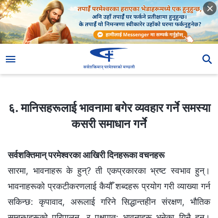
६. मानिसहरूलाई भावनामा बगेर व्यवहार गर्ने समस्या कसरी समाधान गर्ने
६. मानिसहरूलाई भावनामा बगेर व्यवहार गर्ने समस्या
कसरी समाधान गर्ने
सर्वशक्तिमान् परमेश्‍वरका आखिरी दिनहरूका वचनहरू
सारमा, भावनाहरू के हुन्? ती एकप्रकारका भ्रष्ट स्वभाव हुन्।
भावनाहरूको प्रकटीकरणलाई कैयौँ शब्‍दहरू प्रयोग गरी व्याख्या गर्न
सकिन्छ: कृपावाद, अरूलाई गरिने सिद्धान्तहीन संरक्षण, भौतिक
सम्‍बन्धहरूको परिपालन, र पक्षपात; भावनाहरू भनेका यिनै हुन्।