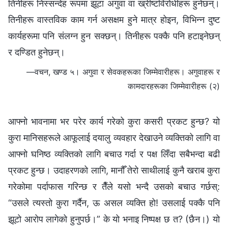
तिनीहरू निस्सन्देह रूपमा झूटा अगुवा वा ख्रीष्टविरोधीहरू हुनेछन्।
तिनीहरू वास्तविक काम गर्न असक्षम हुने मात्र होइन, विभिन्‍न दुष्ट
कार्यहरूमा पनि संलग्न हुन सक्छन्। तिनीहरू पक्कै पनि हटाइनेछन्
र दण्डित हुनेछन्।
—वचन, खण्ड ५। अगुवा र सेवकहरूका जिम्‍मेवारीहरू। अगुवाहरू र
कामदारहरूका जिम्‍मेवारीहरू (२)
आफ्नो भावनामा भर परेर कार्य गरेको कुरा कसरी प्रकट हुन्छ? यो
कुरा मानिसहरूले आफूलाई दयालु व्यवहार देखाउने व्यक्तिको लागि वा
आफ्नो घनिष्ठ व्यक्तिको लागि बचाउ गर्दा र पक्ष लिँदा सबैभन्दा बढी
प्रकट हुन्छ। उदाहरणको लागि, मानौँ तेरो साथीलाई कुनै खराब कुरा
गरेकोमा पर्दाफास गरिन्छ र तैँले यसो भन्दै उसको बचाउ गर्छस्:
“उसले त्यस्तो कुरा गर्दैन, ऊ असल व्यक्ति हो! उसलाई पक्कै पनि
झूटो आरोप लागेको हुनुपर्छ।” के यो भनाइ निष्पक्ष छ त? (छैन।) यो