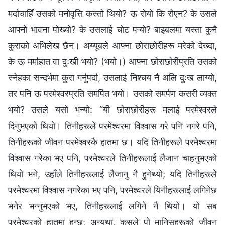
मर्दाचाहिँ उसको मनोवृत्ति कस्तो थियो? ऊ रोयो कि रोएन? के उसले
आफ्नो भावना पोख्यो? के उसलाई चोट पऱ्यो? बाइबलमा यस्ता कुनै
कुराको अभिलेख छैन। अय्यूबले आफ्ना छोराछोरीहरू मरेको देख्दा,
के ऊ मर्माहात वा दुःखी भयो? (भयो।) आफ्ना छोराछोरीप्रति उसको
स्नेहका सन्दर्भमा कुरा गर्नुपर्दा, उसलाई निश्‍चय नै अलि दुःख लाग्यो,
तर पनि ऊ परमेश्‍वरप्रति समर्पित भयो। उसको समर्पण कसरी व्यक्त
भयो? उसले यसो भन्यो: “यी छोराछोरीहरू मलाई परमेश्‍वरले
दिनुभएको थियो। तिनीहरूले परमेश्‍वरमा विश्‍वास गरे पनि नगरे पनि,
तिनीहरूको जीवन परमेश्‍वरकै हातमा छ। यदि तिनीहरूले परमेश्‍वरमा
विश्‍वास गरेका भए पनि, परमेश्‍वरले तिनीहरूलाई लैजान चाहनुभएको
थियो भने, उहाँले तिनीहरूलाई लैजानु नै हुनेथ्यो; यदि तिनीहरूले
परमेश्‍वरमा विश्‍वास नगरेका भए पनि, परमेश्‍वरले यिनीहरूलाई लगिनेछ
भनेर भन्‍नुभएको भए, तिनीहरूलाई लगिने नै थियो। यो सब
परमेश्‍वरको हातमा हुन्छ; अन्यथा, कसले पो मानिसहरूको जीवन