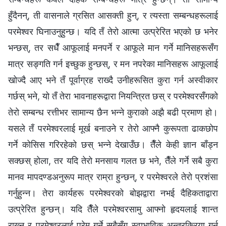
हुँदैनन्, ती वासनाले ग्रसित आसक्ती हुन्, र त्यस्ता सम्बन्धहरूलाई
परमेश्‍वर घिनाउनुहुन्छ। यदि तँ तेरो आत्मा उत्प्रेरित भएको छ भनेर
भन्छस्, तर सधैँ आफूलाई मनपर्ने र आफूले मान गर्ने मानिसहरूसँग
मात्र सङ्गति गर्न इच्छुक हुन्छस्, र मन नपरेका मानिसहरू आफूलाई
खोज्‍दै आए भने तँ पूर्वाग्रह राख्दै उनीहरूसित कुरा गर्न अस्वीकार
गर्छस् भने, यो तँ तेरा भावनाहरूद्वारा नियन्त्रित छस् र परमेश्‍वरसँगको
तेरो सम्बन्ध रत्तीभर सामान्य छैन भन्‍ने कुराको अझै बढी प्रमाण हो।
यसले तँ परमेश्‍वरलाई मूर्ख बनाउने र तेरो आफ्नै कुरूपता ढाकछोप
गर्ने कोसिस गरिरहेको छस् भन्‍ने देखाउँछ। तैँले केही ज्ञान बाँड्न
सक्‍छस् होला, तर यदि तेरो मनसाय गलत छ भने, तैँले गर्ने सबै कुरा
मानव मापदण्डअनुरूप मात्र राम्रा हुन्छन्, र परमेश्‍वरले तेरो प्रशंसा
गर्नुहुन्‍न। तेरा कार्यहरू परमेश्‍वरको बोझद्वारा नभई दैहिकताद्वारा
उत्प्रेरित हुन्छन्। यदि तैँले परमेश्‍वरसामु आफ्‍नो हृदयलाई शान्त
राख्‍न र परमेश्‍वरलाई प्रेम गर्ने सबैसँग स्वाभाविक अन्तरक्रिया गर्न