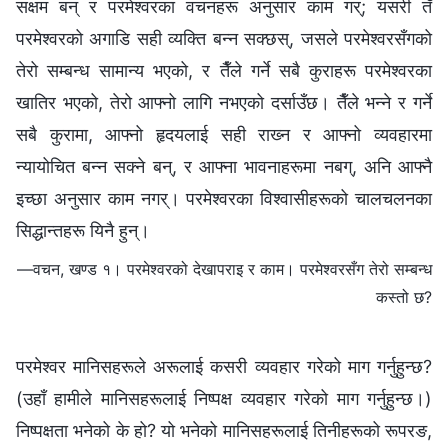
सक्षम बन् र परमेश्‍वरका वचनहरू अनुसार काम गर्; यसरी तँ
परमेश्‍वरको अगाडि सही व्यक्ति बन्न सक्छस्, जसले परमेश्‍वरसँगको
तेरो सम्बन्ध सामान्य भएको, र तैँले गर्ने सबै कुराहरू परमेश्‍वरका
खातिर भएको, तेरो आफ्नो लागि नभएको दर्साउँछ। तैँले भन्‍ने र गर्ने
सबै कुरामा, आफ्‍नो हृदयलाई सही राख्‍न र आफ्‍नो व्यवहारमा
न्यायोचित बन्‍न सक्‍ने बन्, र आफ्‍ना भावनाहरूमा नबग्, अनि आफ्‍नै
इच्‍छा अनुसार काम नगर्। परमेश्‍वरका विश्‍वासीहरूको चालचलनका
सिद्धान्तहरू यिनै हुन्।
—वचन, खण्ड १। परमेश्‍वरको देखापराइ र काम। परमेश्‍वरसँग तेरो सम्बन्ध
कस्तो छ?
परमेश्‍वर मानिसहरूले अरूलाई कसरी व्यवहार गरेको माग गर्नुहुन्छ?
(उहाँ हामीले मानिसहरूलाई निष्पक्ष व्यवहार गरेको माग गर्नुहुन्छ।)
निष्पक्षता भनेको के हो? यो भनेको मानिसहरूलाई तिनीहरूको रूपरङ,