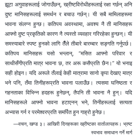
झूटा अगुवाहरूलाई जोगाउँछन्, ख्रीष्टविरोधीहरूलाई रक्षा गर्छन् अनि
दुष्ट मानिसहरूलाई समर्थन र बचाउ गर्छन्। यी सबै मामिलाहरूमा
भावना संलग्‍न हुन्छ। कतिपय अवस्थामा, अवश्य नै ती मानिसहरू
आफ्नो दुष्ट प्रकृतिको कारण नै त्यस्तो व्यवहार गरिरहेका हुन्छन्। यी
समस्याबारे स्पष्ट हुनको लागि तैँले तीबारे बारम्बार सङ्गति गर्नुपर्छ।
कतिपय मानिसहरू यसो भन्लान्, “मसित आफ्नो परिवार र
साथीसँगीप्रति मात्र भावना छ, तर अरू कसैप्रति छैन।” यो भनाइ
सही होइन। यदि अरूले तँलाई केही मात्रामा सानो कृपा देखाए मात्र
भने पनि, तँमा तिनीहरूप्रति भावना पलाउँछ। त्यसमा घनिष्ठता र
गहनताका विभिन्‍न हदहरू हुनेछन्, तैपनि ती भावना नै हुन्। यदि
मानिसहरूले आफ्नो भावना हटाएनन् भने, तिनीहरूलाई सत्यता
अभ्यास गर्न र परमेश्‍वरप्रति समर्पित हुन गाह्रो हुनेछ।
—वचन, खण्ड ३। आखिरी दिनहरूका ख्रीष्टका वार्तालापहरू। भ्रष्ट
स्वभाव समाधान गर्ने मार्ग