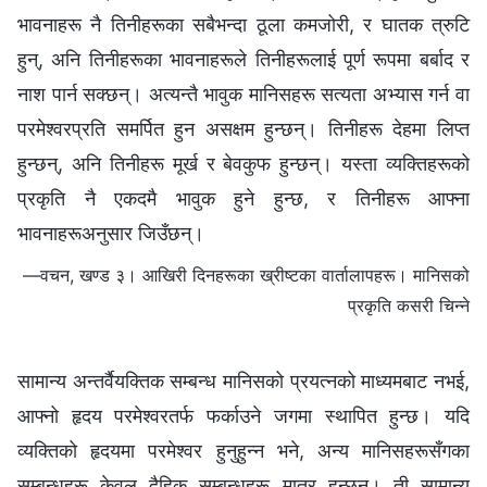
भावनाहरू नै तिनीहरूका सबैभन्दा ठूला कमजोरी, र घातक त्रुटि
हुन्, अनि तिनीहरूका भावनाहरूले तिनीहरूलाई पूर्ण रूपमा बर्बाद र
नाश पार्न सक्छन्। अत्यन्तै भावुक मानिसहरू सत्यता अभ्यास गर्न वा
परमेश्‍वरप्रति समर्पित हुन असक्षम हुन्छन्। तिनीहरू देहमा लिप्त
हुन्छन्, अनि तिनीहरू मूर्ख र बेवकुफ हुन्छन्। यस्ता व्यक्तिहरूको
प्रकृति नै एकदमै भावुक हुने हुन्छ, र तिनीहरू आफ्ना
भावनाहरूअनुसार जिउँछन्।
—वचन, खण्ड ३। आखिरी दिनहरूका ख्रीष्टका वार्तालापहरू। मानिसको
प्रकृति कसरी चिन्ने
सामान्य अन्तर्वैयक्तिक सम्बन्ध मानिसको प्रयत्नको माध्यमबाट नभई,
आफ्नो हृदय परमेश्‍वरतर्फ फर्काउने जगमा स्थापित हुन्छ। यदि
व्यक्तिको हृदयमा परमेश्‍वर हुनुहुन्‍न भने, अन्य मानिसहरूसँगका
सम्बन्धहरू केवल दैहिक सम्बन्धहरू मात्र हुन्छन्। ती सामान्य