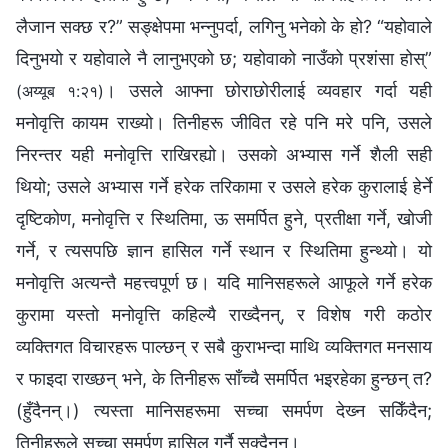
लैजान सक्छ र?” सङ्क्षेपमा भन्‍नुपर्दा, लगिनु भनेको के हो? “यहोवाले
दिनुभयो र यहोवाले नै लानुभएको छ; यहोवाको नाउँको प्रशंसा होस्”
। उसले आफ्ना छोराछोरीलाई व्यवहार गर्दा यही
(अय्यूब १:२१)
मनोवृत्ति कायम राख्यो। तिनीहरू जीवित रहे पनि मरे पनि, उसले
निरन्तर यही मनोवृत्ति राखिरह्यो। उसको अभ्यास गर्ने शैली सही
थियो; उसले अभ्यास गर्ने हरेक तरिकामा र उसले हरेक कुरालाई हेर्ने
दृष्टिकोण, मनोवृत्ति र स्थितिमा, ऊ समर्पित हुने, प्रतीक्षा गर्ने, खोजी
गर्ने, र त्यसपछि ज्ञान हासिल गर्ने स्थान र स्थितिमा हुन्थ्यो। यो
मनोवृत्ति अत्यन्तै महत्त्वपूर्ण छ। यदि मानिसहरूले आफूले गर्ने हरेक
कुरामा यस्तो मनोवृत्ति कहिल्यै राख्दैनन्, र विशेष गरी कठोर
व्यक्तिगत विचारहरू पाल्छन् र सबै कुराभन्दा माथि व्यक्तिगत मनसाय
र फाइदा राख्छन् भने, के तिनीहरू साँच्‍चै समर्पित भइरहेका हुन्छन् त?
(हुँदैनन्।) त्यस्ता मानिसहरूमा सच्‍चा समर्पण देख्‍न सकिँदैन;
तिनीहरूले सच्‍चा समर्पण हासिल गर्नै सक्दैनन्।