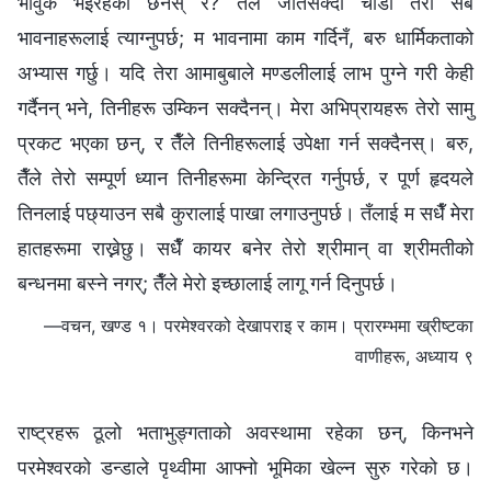
भावुक भइरहेको छैनस् र? तैँले जतिसक्दो चाँडो तेरा सबै
भावनाहरूलाई त्याग्नुपर्छ; म भावनामा काम गर्दिनँ, बरु धार्मिकताको
अभ्यास गर्छु। यदि तेरा आमाबुबाले मण्डलीलाई लाभ पुग्ने गरी केही
गर्दैनन् भने, तिनीहरू उम्किन सक्दैनन्। मेरा अभिप्रायहरू तेरो सामु
प्रकट भएका छन्, र तैँले तिनीहरूलाई उपेक्षा गर्न सक्दैनस्। बरु,
तैँले तेरो सम्पूर्ण ध्यान तिनीहरूमा केन्द्रित गर्नुपर्छ, र पूर्ण हृदयले
तिनलाई पछ्याउन सबै कुरालाई पाखा लगाउनुपर्छ। तँलाई म सधैँ मेरा
हातहरूमा राख्नेछु। सधैँ कायर बनेर तेरो श्रीमान् वा श्रीमतीको
बन्धनमा बस्‍ने नगर्; तैँले मेरो इच्छालाई लागू गर्न दिनुपर्छ।
—वचन, खण्ड १। परमेश्‍वरको देखापराइ र काम। प्रारम्‍भमा ख्रीष्‍टका
वाणीहरू, अध्याय ९
राष्ट्रहरू ठूलो भताभुङ्गताको अवस्थामा रहेका छन्, किनभने
परमेश्‍वरको डन्डाले पृथ्वीमा आफ्नो भूमिका खेल्न सुरु गरेको छ।