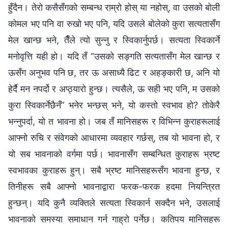
हुँदैन। तेरो कसैसँगको सम्बन्ध राम्रो होस् या नहोस्, वा उसको बोली
कोमल भए पनि वा रुखो भए पनि, यदि उसले बोलेको कुरा सत्यतासँग
मेल खान्छ भने, तैँले त्यो सुन्‍नु र स्विकार्नुपर्छ। सत्यता स्विकार्ने
मनोवृत्ति यही हो। यदि तँ “उसको सङ्गति सत्यतासँग मेल खान्छ र
ऊसँग अनुभव पनि छ, तर ऊ असाध्यै ढिट र अहङ्कारी छ, अनि यो
हेर्दै मन नपर्दो र अप्ठ्यारो हुन्छ। त्यसैले, ऊ सही भए पनि, म उसको
कुरा स्विकार्नेछैनँ” भनेर भन्छस् भने, यो कस्तो स्वभाव हो? तोकेरै
भन्‍नुपर्दा, यो त भावना हो। जब तँ मानिसहरू र विभिन्‍न कुराहरूलाई
आफ्नो रुचि र संवेगको आधारमा व्यवहार गर्छस्, तब यो भावना हो, र
यो सब भावनाको वर्गमा पर्छ। भावनासँग सम्बन्धित कुराहरू भ्रष्ट
स्वभावका कुराहरू हुन्। सबै भ्रष्ट मानिसहरूसँग भावना हुन्छ, र
तिनीहरू सबै आफ्नो भावनाद्वारा फरक-फरक हदमा नियन्त्रित
हुन्छन्। यदि कुनै व्यक्तिले सत्यता स्विकार्न सक्दैन भने, उसलाई
भावनाको समस्या समाधान गर्न गाह्रो पर्नेछ। कतिपय मानिसहरू