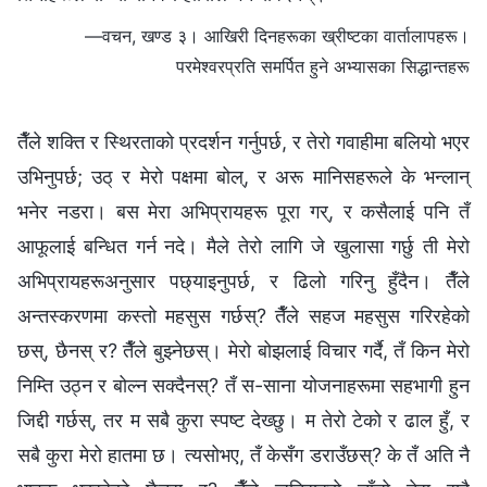
—वचन, खण्ड ३। आखिरी दिनहरूका ख्रीष्टका वार्तालापहरू।
परमेश्‍वरप्रति समर्पित हुने अभ्यासका सिद्धान्तहरू
तैँले शक्ति र स्थिरताको प्रदर्शन गर्नुपर्छ, र तेरो गवाहीमा बलियो भएर
उभिनुपर्छ; उठ् र मेरो पक्षमा बोल्, र अरू मानिसहरूले के भन्लान्
भनेर नडरा। बस मेरा अभिप्रायहरू पूरा गर्, र कसैलाई पनि तँ
आफूलाई बन्धित गर्न नदे। मैले तेरो लागि जे खुलासा गर्छु ती मेरो
अभिप्रायहरूअनुसार पछ्याइनुपर्छ, र ढिलो गरिनु हुँदैन। तैँले
अन्तस्करणमा कस्तो महसुस गर्छस्? तैँले सहज महसुस गरिरहेको
छस्, छैनस् र? तैँले बुझ्नेछस्। मेरो बोझलाई विचार गर्दै, तँ किन मेरो
निम्ति उठ्न र बोल्न सक्दैनस्? तँ स-साना योजनाहरूमा सहभागी हुन
जिद्दी गर्छस्, तर म सबै कुरा स्पष्ट देख्छु। म तेरो टेको र ढाल हुँ, र
सबै कुरा मेरो हातमा छ। त्यसोभए, तँ केसँग डराउँछस्? के तँ अति नै