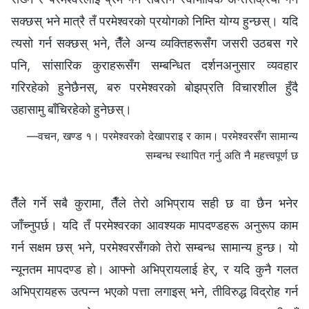
सक्छस् भने मात्रै तँ परमेश्‍वरको प्रयोगको निम्ति योग्य हुन्छस्। यदि
त्यसो गर्न सक्छस् भने, तैँले अन्य व्यक्तिहरूसँग जसरी उठबस गरे
पनि, सांसारिक कुराहरूसँग सम्‍बन्धित दर्शनअनुसार व्यवहार
गरिरहेको हुनेछैनस्, बरु परमेश्‍वरको बोझप्रति विचारशील हुँदै
उहासामु बाँचिरहेको हुनेछस्।
—वचन, खण्ड १। परमेश्‍वरको देखापराइ र काम। परमेश्‍वरसँग सामान्य
सम्बन्ध स्थापित गर्नु अति नै महत्त्वपूर्ण छ
तैँले गर्ने सबै कुरामा, तैँले तेरो अभिप्राय सही छ वा छैन भनेर
जाँच्नुपर्छ। यदि तँ परमेश्‍वरका आवश्यक मापदण्डहरू अनुरूप काम
गर्न सक्षम छस् भने, परमेश्‍वरसँगको तेरो सम्बन्ध सामान्य हुन्छ। यो
न्यूनतम मापदण्ड हो। आफ्नो अभिप्रायलाई हेर्, र यदि कुनै गलत
अभिप्रायहरू उत्पन्न भएको पत्ता लगाइस् भने, तीविरुद्ध विद्रोह गर्न