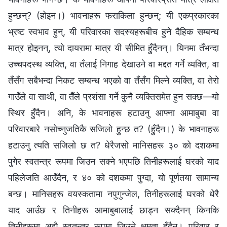
हुन्छन्? (होइन।) भावनाहरू फराकिला हुन्छन्; यी एकप्रकारका
भ्रष्ट स्वभाव हुन्, यी परिवारका सदस्यहरूबीच हुने दैहिक सम्बन्ध
मात्र होइनन्, त्यो दायरामा मात्र यी सीमित हुँदैनन्। यिनमा तँभन्दा
उच्चपदस्थ व्यक्ति, वा तँलाई निगाह देखाउने वा मद्दत गर्ने व्यक्ति, वा
तँसँग सबैभन्दा निकट सम्बन्ध भएको वा तँसँग मिल्ने व्यक्ति, वा तेरो
गाउँले वा साथी, वा तैँले प्रशंसा गर्ने कुनै व्यक्तिसमेत हुन सक्छ—यो
स्थिर हुँदैन। अनि, के भावनाहरू हटाउनु आफ्ना आमाबुबा वा
परिवारबारे नसोच्नुजतिकै सजिलो हुन्छ त? (हुँदैन।) के भावनाहरू
हटाउनु त्यति सजिलो छ त? धेरैजसो मानिसहरू ३० को दशकमा
पुगेर स्वतन्त्र रूपमा जिउन सक्ने भएपछि तिनीहरूलाई घरको याद
पहिलेजति आउँदैन, र ४० को दशकमा पुग्दा, यो पूर्णतया सामान्य
बन्छ। मानिसहरू वयस्कतामा नपुगुन्जेल, तिनीहरूलाई घरको धेरै
याद आउँछ र तिनीहरू आमाबुबालाई छाड्न सक्दैनन् किनकि
तिनीहरूमा अझै स्वतन्त्र रूपमा जिउने क्षमता हुँदैन। परिवार र