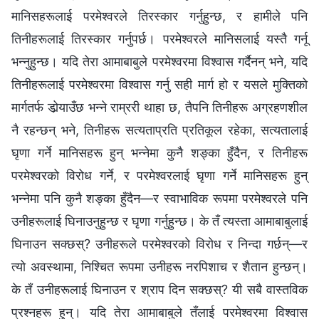
मानिसहरूलाई परमेश्‍वरले तिरस्कार गर्नुहुन्छ, र हामीले पनि
तिनीहरूलाई तिरस्कार गर्नुपर्छ। परमेश्‍वरले मानिसलाई यस्तै गर्नू
भन्नुहुन्छ। यदि तेरा आमाबाबुले परमेश्‍वरमा विश्‍वास गर्दैनन् भने, यदि
तिनीहरूलाई परमेश्‍वरमा विश्‍वास गर्नु सही मार्ग हो र यसले मुक्तिको
मार्गतर्फ डोर्‍याउँछ भन्‍ने राम्ररी थाहा छ, तैपनि तिनीहरू अग्रहणशील
नै रहन्छन् भने, तिनीहरू सत्यताप्रति प्रतिकूल रहेका, सत्यतालाई
घृणा गर्ने मानिसहरू हुन् भन्‍नेमा कुनै शङ्का हुँदैन, र तिनीहरू
परमेश्‍वरको विरोध गर्ने, र परमेश्‍वरलाई घृणा गर्ने मानिसहरू हुन्
भन्‍नेमा पनि कुनै शङ्का हुँदैन—र स्वाभाविक रूपमा परमेश्‍वरले पनि
उनीहरूलाई घिनाउनुहुन्छ र घृणा गर्नुहुन्छ। के तँ त्यस्ता आमाबाबुलाई
घिनाउन सक्छस्? उनीहरूले परमेश्‍वरको विरोध र निन्दा गर्छन्—र
त्यो अवस्थामा, निश्‍चित रूपमा उनीहरू नरपिशाच र शैतान हुन्छन्।
के तँ उनीहरूलाई घिनाउन र श्राप दिन सक्छस्? यी सबै वास्तविक
प्रश्‍नहरू हुन्। यदि तेरा आमाबाबुले तँलाई परमेश्‍वरमा विश्‍वास