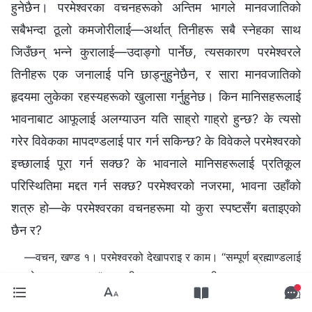
हुनेछैन। परमेश्‍वरका वचनहरूको अन्तिम भागले मानवजातिको
सबैभन्दा ठूलो कमजोरीलाई—अर्थात् तिनीहरू सबै स्‍नेहका साथ
जिउँछन् भन्‍ने कुरालाई—उदाङ्गो पार्नेछ, त्यसकारण परमेश्‍वरले
तिनीहरू एक जनालाई पनि छाड्नुहुनेछैन, र सारा मानवजातिको
हृदयमा लुकेका रहस्यहरूको खुलासा गर्नुहुनेछ। किन मानिसहरूलाई
भावनाबाट आफूलाई अलग्याउन यति साह्रो गाह्रो हुन्छ? के त्यसो
गरेर विवेकका मापदण्डलाई पार गर्न सकिन्छ? के विवेकले परमेश्‍वरको
इच्छालाई पूरा गर्न सक्छ? के भावनाले मानिसहरूलाई प्रतिकूल
परिस्थितिमा मद्दत गर्न सक्छ? परमेश्‍वरको नजरमा, भावना उहाँको
शत्रु हो—के परमेश्‍वरका वचनहरूमा यो कुरा स्पष्टसँग बताइएको
छैन र?
—वचन, खण्ड १। परमेश्‍वरको देखापराइ र काम। “सम्पूर्ण ब्रह्माण्डलाई
परमेश्‍वरका वचनहरू” सम्बन्धी रहस्यहरूका प्रकटीकरणहरू, अध्याय २८