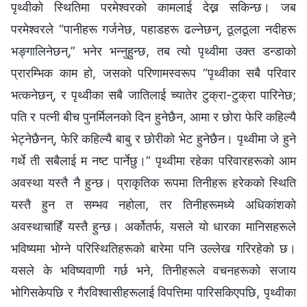
पृथ्वीको स्थितिमा परमेश्‍वरको कामलाई देख्न सकिन्छ। जब
परमेश्‍वरले “पानीहरू गर्जनेछ, पहाडहरू ढल्नेछन्, ठूलठूला नदीहरू
भङ्गालिनेछन्,” भनेर भन्नुहुन्छ, तब त्यो पृथ्वीमा उक्त डन्डाको
प्रारम्भिक काम हो, जसको परिणामस्वरूप “पृथ्वीका सबै परिवार
भत्कनेछन्, र पृथ्वीका सबै जातिलाई च्यातेर टुक्रा-टुक्रा पारिनेछ;
पति र पत्नी बीच पुनर्मिलनको दिन हुनेछैन, आमा र छोरा फेरि कहिल्यै
भेट्नेछैनन्, फेरि कहिल्यै बाबु र छोरीको भेट हुनेछैन। पृथ्वीमा जे हुने
गर्थे ती सबैलाई म नष्ट पार्नेछु।” पृथ्वीमा रहेका परिवारहरूको आम
अवस्था यस्तै नै हुन्छ। प्राकृतिक रूपमा तिनीहरू हरेकको स्थिति
यस्तै हुन त सम्भव नहोला, तर तिनीहरूमध्ये अधिकांशको
अवस्थाचाहिँ यस्तै हुन्छ। अर्कोतर्फ, यसले यो धारका मानिसहरूले
भविष्यमा भोग्ने परिस्थितिहरूको बारेमा पनि उल्लेख गरिरहेको छ।
यसले के भविष्यवाणी गर्छ भने, तिनीहरूले वचनहरूको सजाय
भोगिसकेपछि र गैरविश्‍वासीहरूलाई विपत्तिमा पारिसकिएपछि, पृथ्वीका