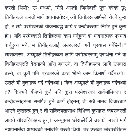
कस्तो थियो? ऊ भन्थ्यो, “मैले आफ्‍नो जिम्‍मेवारी पूरा गरेको छु;
तिनीहरूले कस्तो मार्ग अपनाउनेछन् त्यो तिनीहरू आफैले रोज्‍ने कुरा
हो, र त्यो परमेश्‍वरको योजनाबद्ध कार्य र बन्दोबस्तमा निर्भर हुने कुरा
हो। यदि परमेश्‍वरले तिनीहरूमा काम गर्नुहुन्‍न वा भावनात्मक प्रभाव
पार्नुहुन्‍न भने, म तिनीहरूलाई जबरजस्ती गर्ने प्रयास गर्नेछैनँ।”
त्यसकारण, अय्यूबले तिनीहरूका लागि परमेश्‍वरसामु प्रार्थना गर्ने वा
तिनीहरूप्रति वेदनाको आँसु बगाउने, वा तिनीहरूका लागि उपवास
बस्‍ने, वा कुनै पनि प्रकारको कष्ट भोग्‍ने काम किमार्थ गर्दैनथ्यो।
उसले यी कुराहरू गर्दै गर्दैनथ्यो। किन अय्यूबले यी कुराहरू गर्दैनथ्यो
त? किनभने यीमध्ये कुनै पनि कुरा परमेश्‍वरका सार्वभौमिकता र
बन्दोबस्तहरूमा समर्पित हुने कार्य होइनन्; ती सबै मानव विचारबाट
आउने कुराहरू हुन् र ती सक्रियतासाथ विभिन्‍न कुराहरू जबरजस्ती
लाद्‌ने तौरतरिकाहरू हुन्। अय्यूबका छोराछोरीले उसको जस्तो मार्ग
नअपनाउँदा अय्यूबको मनोवृत्ति यस्तो थियो; तर उसका छोराछोरीहरू