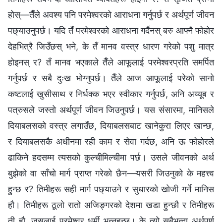
होस्—तैँले अवश्य पनि परमेश्‍वरको आराधना गर्नुपर्छ र अर्थपूर्ण जीवन
पछ्याउनुपर्छ। यदि तँ परमेश्‍वरको आराधना गर्दैनस् बरु आफ्नै फोहोर
देहभित्रै जिउँछस् भने, के तँ मानव वस्त्र धारण गरेको पशु मात्र
होइनस् र? तँ मानव भएकाले तैँले आफूलाई परमेश्‍वरप्रति समर्पित
गर्नुपर्छ र सबै दुःख भोग्नुपर्छ। तैँले आज आफूलाई परेको सानो
कष्टलाई खुसीसाथ र निर्धक्क भएर स्वीकार गर्नुपर्छ, अनि अय्यूब र
पत्रुसले जस्तो अर्थपूर्ण जीवन जिउनुपर्छ। यस संसारमा, मानिसले
दियाबलसको वस्त्र लगाउँछ, दियाबलसबाट खानेकुरा लिएर खान्छ,
र दियाबलसकै अधीनमा रही काम र सेवा गर्दछ, अनि ऊ फोहोरले
ढाकिने हदसम्म त्यसको कुल्चीमिल्चीमा पर्छ। उसले जीवनको अर्थ
बुझेको वा साँचो मार्ग प्राप्त गरेको छैन—यसरी जिउनुको के महत्त्व
हुन्छ र? तिमीहरू सही मार्ग पछ्याउने र सुधारको खोजी गर्ने मानिस
हौ। तिमीहरू ठूलो रातो अजिङ्गरको देशमा खडा हुन्छौ र तिमीहरू
ती हौ, जसलाई परमेश्‍वर धर्मी भन्नुहुन्छ। के त्यो सबैभन्दा अर्थपूर्ण