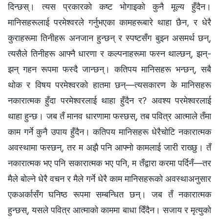
दिन्छस्। त्यस प्रकारको कष्ट भोगाइको कुनै मूल्य हुँदैन।
मानिसहरूलाई परमेश्‍वरले गर्नुभएका कामहरूबारे थाहा छैन, र धेरै
कुराहरूमा तिनीहरू अनजान हुन्छन् र स्पष्टसँग बुझ्न असमर्थ छन्,
त्यसैले तिनीहरू आफ्नै धारणा र कल्पनाहरूमा फस्न थाल्छन्, झन्-
झन् गहन रूपमा फस्दै जान्छन्। कतिपय मानिसहरू भन्छन्, सबै
थोक र विषय परमेश्‍वरको हातमा छन्—त्यसकारण के मानिसहरू
नकारात्मक हुँदा परमेश्‍वरलाई थाहा हुँदैन र? अवश्य परमेश्‍वरलाई
थाहा हुन्छ। जब तँ मानव धारणामा फस्छस्, तब पवित्र आत्माले तँमा
काम गर्ने कुनै उपाय हुँदैन। कतिपय मानिसहरू धेरैचोटि नकारात्मक
अवस्थामा फस्छन्, तर म अझै पनि आफ्नो कामलाई जारी राख्छु। तँ
नकारात्मक भए पनि सकारात्मक भए पनि, म तँद्वारा करमा पर्दिनँ—तर
मैले बोल्‍ने धेरै वचन र मैले गर्ने धेरै काम मानिसहरूको अवस्थाअनुसार
एकअर्कासँग घनिष्ठ रूपमा सम्बन्धित छन्। जब तँ नकारात्मक
हुन्छस्, यसले पवित्र आत्माको काममा बाधा दिँदैन। सजाय र मृत्युको