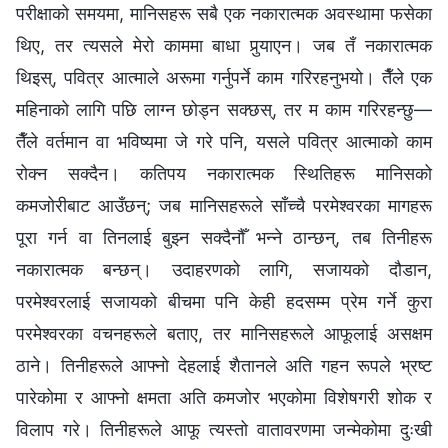
परीक्षाको समयमा, मानिसहरू सबै एक नकारात्मक अवस्थामा फसेका
थिए, तर त्यसले मेरो काममा बाधा पुर्‍याएन। जब तँ नकारात्मक
थिइस्, पवित्र आत्माले अरूमा गर्नुपर्ने काम गरिरहनुभयो। तैँले एक
महिनाको लागि पछि लाग्‍न छोड्न सक्छस्, तर म काम गरिरहन्छु—
तैँले वर्तमान वा भविष्यमा जे गरे पनि, यसले पवित्र आत्माको काम
रोक्न सक्दैन। कतिपय नकारात्मक स्थितिहरू मानिसको
कमजोरीबाट आउँछन्; जब मानिसहरूले साँच्चै परमेश्‍वरका मागहरू
पूरा गर्न वा तिनलाई बुझ्न सक्दैनौँ भन्‍ने ठान्छन्, तब तिनीहरू
नकारात्मक बन्छन्। उदाहरणको लागि, सजायको दौडान,
परमेश्‍वरलाई सजायको बीचमा पनि केही हदसम्म प्रेम गर्ने कुरा
परमेश्‍वरका वचनहरूले बताए, तर मानिसहरूले आफूलाई असक्षम
ठाने। तिनीहरूले आफ्नो देहलाई शैतानले अति गहन रूपले भ्रष्ट
पारेकोमा र आफ्नो क्षमता अति कमजोर भएकोमा विशेषगरी शोक र
विलाप गरे। तिनीहरूले आफू त्यस्तो वातावरणमा जन्मेकोमा दुःखी