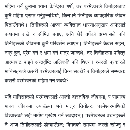
महिमा गर्ने कुरामा ध्यान केन्द्रित गर्थे, तर परमेश्‍वरले तिनीहरूबाट
कुनै महिमा प्राप्त गर्नुहुन्‍नथियो, किनभने तिनीहरू व्यावहारिक जीवन
बिताउँदैनथे। तिनीहरूले आफ्ना व्यक्तिगत धारणाअनुसार आफैलाई
बन्धनमा राखे र सीमित बनाए, अनि धेरै वर्षको अभ्यासले पनि
तिनीहरूको जीवनमा कुनै परिवर्तन ल्याएन। तिनीहरूले केवल सहन,
नम्र हुन, प्रेम गर्न र क्षमा गर्न मात्र जान्दथे, तर तिनीहरूमा पवित्र
आत्माबाट पाइने अन्तर्दृष्टि अलिकति पनि थिएन। त्यस्तो प्रकारले
मानिसहरूले कसरी परमेश्‍वरलाई चिन्न सक्थे? र तिनीहरूले सम्भवतः
कसरी परमेश्‍वरको महिमा गर्न सक्थे?
यदि मानिसहरूले परमेश्‍वरलाई आफ्नो वास्तविक जीवनमा, र सामान्य
मानव जीवनमा ल्याउँछन् भने मात्र तिनीहरू परमेश्‍वरमाथिको
विश्‍वासको सही मार्गमा प्रवेश गर्न सक्दछन्। परमेश्‍वरका वचनहरूले
नै आज तिमीहरूलाई डोऱ्याउँछन्; विगतको समयमा जस्तो खोज्नु र