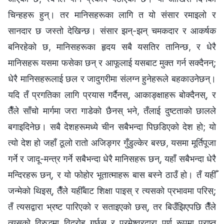
चिन्‍हहरू हुन्। तर मानिसहरूका लागि त यो संसार रमाइलो र
सानदार छ जस्तो देखिन्छ। संसार झन्-झन् चमकदार र आकर्षक
बनिरहेको छ, मानिसहरूका हृदय सबै यसतिर तानिन्छ, र धेरै
मानिसहरू यसमा फसेका छन् र आफूलाई यसबाट मुक्त गर्न सक्दैनन्;
धेरै मानिसहरूलाई छल र जादुगरीमा संलग्‍न हुनेहरूले बहकाउनेछन्।
यदि तँ प्रगतिका लागि प्रयास गर्दैनस्, आकाङ्क्षाहरू बोक्दैनस्, र
तैँले साँचो मार्गमा जरा गाडेको छैनस् भने, तँलाई दुष्टताको छालले
बगाइदिनेछ। सबै देशहरूमध्ये चीन सबैभन्दा पिछडिएको देश हो; यो
त्यो देश हो जहाँ ठूलो रातो अजिङ्गर गुँडुल्केर बस्छ, यसमा मूर्तिपूजा
गर्ने र जादू-मन्‍त्र गर्ने सबैभन्दा धेरै मानिसहरू छन्, यहाँ सबैभन्दा धेरै
मन्दिरहरू छन्, र यो फोहोर भूतात्माहरू बास बस्‍ने ठाउँ हो। तँ यहीँ
जन्मेको थिइस्, तैँले यहीँबाट शिक्षा पाइस् र त्यसको प्रभावमा परिस्;
तँ त्यसद्वारा भ्रष्ट पारिएको र सताइएको छस्, तर बिउँझिएपछि तैँले
त्यसको विरुद्धमा विद्रोह गर्छस् र परमेश्‍वरद्वारा पूर्ण रूपमा प्राप्त