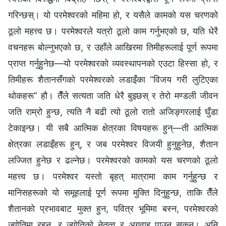
गरिन्छस्। यो परमेश्‍वरको महिमा हो, र यसैले कामको यस चरणको
ठूलो महत्त्व छ। परमेश्‍वरले यत्रो ठूलो काम गर्नुभएको छ, यति धेरै
वचनहरू बोल्नुभएको छ, र उहाँले आखिरमा तिमीहरूलाई पूर्ण रूपमा
प्राप्त गर्नुहुनेछ—यो परमेश्‍वरको व्यवस्थापनको एउटा हिस्सा हो, र
तिमीहरू शैतानसँगको परमेश्‍वरको लडाइँका “विजय गरी लुटिएका
थोकहरू” हौ। तैँले सत्यता जति धेरै बुझ्छस् र तेरो मण्डली जीवन
जति राम्रो हुन्छ, त्यति नै बढी त्यो ठूलो रातो अजिङ्गरलाई घुँडा
टेकाइन्छ। यी सबै आत्मिक क्षेत्रका विषयहरू हुन्—ती आत्मिक
क्षेत्रका लडाइँहरू हुन्, र जब परमेश्‍वर विजयी हुनुहुनेछ, शैतान
लज्जित हुनेछ र ढल्‍नेछ। परमेश्‍वरको कामको यस चरणको ठूलो
महत्त्व छ। परमेश्‍वर यस्तो बृहत् मात्रामा काम गर्नुहुन्छ र
मानिसहरूको यो समूहलाई पूर्ण रूपमा मुक्ति दिनुहुन्छ, ताकि तैँले
शैतानको प्रभावबाट मुक्त हुन, पवित्र भूमिमा बस्न, परमेश्‍वरको
ज्योतिमा रहन, र ज्योतिको नेतृत्व र अगुवाइ पाउन सकून्। अनि