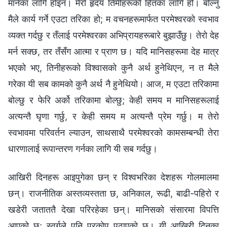
मार्नका लागि होइन। मेरो हृदय तिमीहरूको हितका लागि हो। बोल्नु
मैले कार्य गर्ने एउटा तरिका हो; म वचनहरूमार्फत परमेश्‍वरको स्वभाव
व्यक्त गर्दछु र तँलाई परमेश्‍वरका अभिप्रायहरूबारे बुझाउँछु। तेरो देह
मर्न सक्छ, तर तँसँग आत्मा र प्राण छ। यदि मानिसहरूमा देह मात्र
भएको भए, तिनीहरूको विश्‍वासको कुनै अर्थ हुनेथिएन, न त मैले
गरेका यी सब कामको कुनै अर्थ नै हुनेथियो। आज, म एउटा तरिकामा
बोल्छु र फेरि अर्को तरिकामा बोल्छु; केही समय म मानिसहरूलाई
अत्यन्तै घृणा गर्छु, र केही समय म अत्यन्तै प्रेम गर्छु। म तेरो
स्वभावमा परिवर्तन ल्याउन, साथसाथै परमेश्‍वरको कामसम्बन्धी तेरा
धारणालाई रूपान्तरण गर्नका लागि यी सब गर्दछु।
आखिरी दिनहरू आइपुगेका छन् र विश्‍वभरिका देशहरू गोलमालमा
छन्। राजनीतिक अस्तव्यस्तता छ, अनिकाल, रूढी, बाढी-पहिरो र
खडेरी जताततै देखा परिरहेका छन्। मानिसको संसारमा विपत्ति
आएको छ; स्वर्गले पनि प्रकोप पठाएको छ। यी आखिरी दिनका