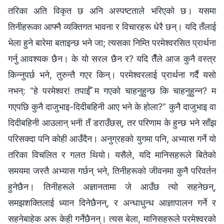
तरिका अति विकृत छ अनि अस्पष्टताले भरिएको छ। यसमा
तिनीहरूका आफ्नै व्यक्तिगत भावना र विचारहरू धेरै छन्। यदि तँलाई
भेला हुने बारेमा बताइन्छ भने जा; त्यसका निम्ति परमेश्‍वरसित प्रार्थना
गर्नु आवश्यक छैन। के यो सरल छैन र? यदि तैँले आज कुनै वस्त्र
किन्नुपर्छ भने, तुरुन्तै गएर किन्। परमेश्‍वरलाई प्रार्थना गर्दै यसो
नभन्: “हे परमेश्‍वर! तपाईँ म गएको चाहनुहुन्छ कि चाहनुहुन्न? म
गएपछि कुनै दाजुभाइ-दिदीबहिनी आए भने के होला?” कुनै दाजुभाइ वा
दिदीबहिनी आउलान् भनी तँ डराउँछस्, तर परिणाम के हुन्छ भने साँझ
परिसक्दा पनि कोही आउँदैन। अनुग्रहको युगमा पनि, अभ्यास गर्ने यो
तरिका विचलित र गलत थियो। यसैले, यदि मानिसहरूले बितेको
समयमा जस्तै अभ्यास गर्छन् भने, तिनीहरूको जीवनमा कुनै परिवर्तन
हुनेछैन। तिनीहरूले अज्ञानतामा जे आउँछ त्यो सहनेछन्,
समझशक्तिलाई ध्यान दिनेछैनन्, र अन्धाधुन्ध आज्ञापालन गर्ने र
सहनेबाहेक अरू केही गर्नेछैनन्। त्यस बेला, मानिसहरूले परमेश्‍वरको