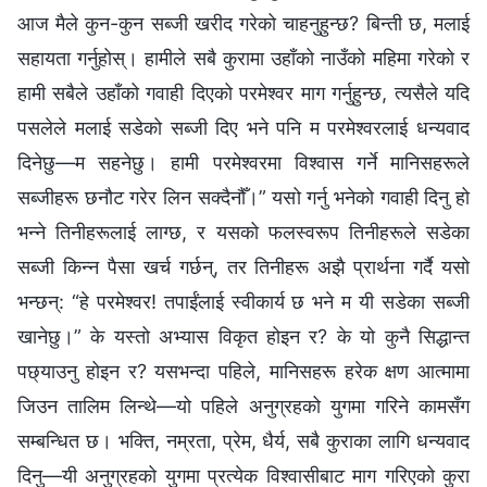
आज मैले कुन-कुन सब्जी खरीद गरेको चाहनुहुन्छ? बिन्ती छ, मलाई
सहायता गर्नुहोस्। हामीले सबै कुरामा उहाँको नाउँको महिमा गरेको र
हामी सबैले उहाँको गवाही दिएको परमेश्‍वर माग गर्नुहुन्छ, त्यसैले यदि
पसलेले मलाई सडेको सब्जी दिए भने पनि म परमेश्‍वरलाई धन्यवाद
दिनेछु—म सहनेछु। हामी परमेश्‍वरमा विश्‍वास गर्ने मानिसहरूले
सब्जीहरू छनौट गरेर लिन सक्दैनौँ।” यसो गर्नु भनेको गवाही दिनु हो
भन्‍ने तिनीहरूलाई लाग्छ, र यसको फलस्वरूप तिनीहरूले सडेका
सब्जी किन्न पैसा खर्च गर्छन्, तर तिनीहरू अझै प्रार्थना गर्दै यसो
भन्छन्: “हे परमेश्‍वर! तपाईंलाई स्वीकार्य छ भने म यी सडेका सब्जी
खानेछु।” के यस्तो अभ्यास विकृत होइन र? के यो कुनै सिद्धान्त
पछ्याउनु होइन र? यसभन्दा पहिले, मानिसहरू हरेक क्षण आत्मामा
जिउन तालिम लिन्थे—यो पहिले अनुग्रहको युगमा गरिने कामसँग
सम्बन्धित छ। भक्ति, नम्रता, प्रेम, धैर्य, सबै कुराका लागि धन्यवाद
दिनु—यी अनुग्रहको युगमा प्रत्येक विश्‍वासीबाट माग गरिएको कुरा