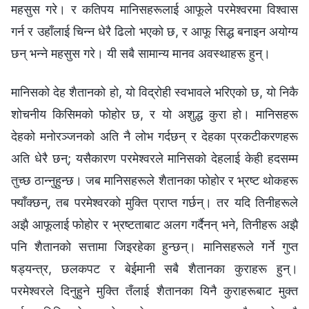
महसुस गरे। र कतिपय मानिसहरूलाई आफूले परमेश्‍वरमा विश्‍वास
गर्न र उहाँलाई चिन्‍न धेरै ढिलो भएको छ, र आफू सिद्ध बनाइन अयोग्य
छन् भन्‍ने महसुस गरे। यी सबै सामान्य मानव अवस्थाहरू हुन्।
मानिसको देह शैतानको हो, यो विद्रोही स्वभावले भरिएको छ, यो निकै
शोचनीय किसिमको फोहोर छ, र यो अशुद्ध कुरा हो। मानिसहरू
देहको मनोरञ्जनको अति नै लोभ गर्दछन् र देहका प्रकटीकरणहरू
अति धेरै छन्; यसैकारण परमेश्‍वरले मानिसको देहलाई केही हदसम्म
तुच्छ ठान्नुहुन्छ। जब मानिसहरूले शैतानका फोहोर र भ्रष्ट थोकहरू
फ्याँक्छन्, तब परमेश्‍वरको मुक्ति प्राप्त गर्छन्। तर यदि तिनीहरूले
अझै आफूलाई फोहोर र भ्रष्टताबाट अलग गर्दैनन् भने, तिनीहरू अझै
पनि शैतानको सत्तामा जिइरहेका हुन्छन्। मानिसहरूले गर्ने गुप्त
षड्यन्त्र, छलकपट र बेईमानी सबै शैतानका कुराहरू हुन्।
परमेश्‍वरले दिनुहुने मुक्ति तँलाई शैतानका यिनै कुराहरूबाट मुक्त