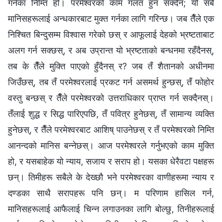
गर्नका निम्ति हो। परमेश्‍वरको काम गलत हुन सक्दैन; यो सबै
मानिसहरूलाई अन्धकारबाट मुक्त गर्नका लागि गरिन्छ। जब तैँले एक
निश्चित बिन्दुसम्‍म विश्‍वास गरेको छस् र आफूलाई देहको भ्रष्टताबाट
अलग गर्न सक्छस्, र अब उप्रान्त यो भ्रष्टताको बन्धनमा रहँदैनस्,
तब के तैँले मुक्ति पाएको हुँदैनस् र? जब तँ शैतानको अधीनमा
जिउँछस्, तब तँ परमेश्‍वरलाई प्रकट गर्न असमर्थ हुन्छस्, तँ फोहोर
वस्तु बन्छस् र तैँले परमेश्‍वरको उत्तराधिकार प्राप्त गर्न सक्दैनस्।
तँलाई शुद्ध र सिद्ध पारिएपछि, तँ पवित्र हुनेछस्, तँ सामान्य व्यक्ति
हुनेछस्, र तैँले परमेश्‍वरबाट आशिष् पाउनेछस् र तँ परमेश्‍वरको निम्ति
आनन्दको मानिस बन्‍नेछस्। आज परमेश्‍वरले गर्नुभएको काम मुक्ति
हो, र यसबाहेक यो न्याय, सजाय र सराप हो। यसका धेरैवटा पक्षहरू
छन्। तिमीहरू सबैले के देख्छौ भने परमेश्‍वरका वाणीहरूमा न्याय र
दण्डका साथै सरापहरू पनि छन्। म परिणाम हासिल गर्न,
मानिसहरूलाई आफैलाई चिन्न लगाउनका लागि बोल्छु, तिनीहरूलाई