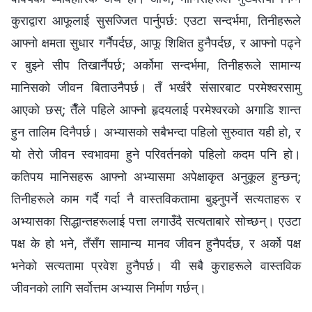
कुराद्वारा आफूलाई सुसज्जित पार्नुपर्छ: एउटा सन्दर्भमा, तिनीहरूले
आफ्नो क्षमता सुधार गर्नैपर्दछ, आफू शिक्षित हुनैपर्दछ, र आफ्नो पढ्ने
र बुझ्ने सीप तिखार्नैपर्छ; अर्कोमा सन्दर्भमा, तिनीहरूले सामान्य
मानिसको जीवन बिताउनैपर्छ। तँ भर्खरै संसारबाट परमेश्‍वरसामु
आएको छस्; तैँले पहिले आफ्नो हृदयलाई परमेश्‍वरको अगाडि शान्त
हुन तालिम दिनैपर्छ। अभ्यासको सबैभन्दा पहिलो सुरुवात यही हो, र
यो तेरो जीवन स्वभावमा हुने परिवर्तनको पहिलो कदम पनि हो।
कतिपय मानिसहरू आफ्नो अभ्यासमा अपेक्षाकृत अनुकूल हुन्छन्;
तिनीहरूले काम गर्दै गर्दा नै वास्तविकतामा बुझ्‍नुपर्ने सत्यताहरू र
अभ्यासका सिद्धान्तहरूलाई पत्ता लगाउँदै सत्यताबारे सोच्छन्। एउटा
पक्ष के हो भने, तँसँग सामान्य मानव जीवन हुनैपर्दछ, र अर्को पक्ष
भनेको सत्यतामा प्रवेश हुनैपर्छ। यी सबै कुराहरूले वास्तविक
जीवनको लागि सर्वोत्तम अभ्यास निर्माण गर्छन्।