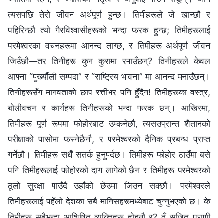
त्यसपछि तेरो जीवन अर्थपूर्ण हुन्छ। तिमीहरूले जे खान्छौ र
पहिरिन्छौ त्यो गैरविश्‍वासीहरूको भन्दा फरक हुन्छ; तिमीहरूलाई
परमेश्‍वरका वचनहरूमा आनन्द लाग्छ, र तिमीहरू अर्थपूर्ण जीवन
जिउँछौ—तर तिनीहरू कुन कुरामा रमाउँछन्? तिनीहरूले केवल
आफ्ना “पुर्ख्यौली सम्पदा” र “राष्ट्रिय भावना” मा आनन्द मनाउँछन्।
तिनीहरूसँग मानवताको छाप रत्तीभर पनि हुँदैन! तिमीहरूका वस्त्र,
बोलीवचन र कार्यहरू तिनीहरूको भन्दा फरक छन्। आखिरमा,
तिमीहरू पूर्ण रूपमा फोहोरबाट उम्‍कनेछौ, त्यसउप्रान्त शैतानको
परीक्षाको पासोमा फस्नेछैनौ, र परमेश्‍वरको दैनिक प्रबन्ध प्राप्त
गर्नेछौ। तिमीहरू सधैँ सतर्क हुनुपर्दछ। तिमीहरू फोहोर ठाउँमा बसे
पनि तिमीहरूलाई फोहोरको दाग लागेको छैन र तिमीहरू परमेश्‍वरको
ठूलो सुरक्षा पाउँदै उहाँको छेउमा जिउन सक्छौ। परमेश्‍वरले
तिमीहरूलाई पहेँलो देशका सबै मानिसहरूमध्येबाट चुन्नुभएको छ। के
तिमीहरू सबैभन्दा आशिषित व्यक्तिहरू होइनौ र? तँ सृजित प्राणी