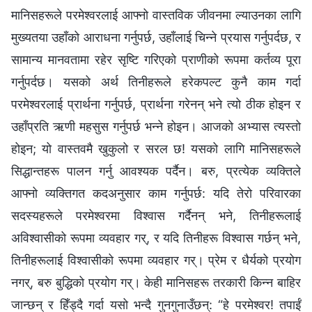
मानिसहरूले परमेश्‍वरलाई आफ्नो वास्तविक जीवनमा ल्याउनका लागि
मुख्यतया उहाँको आराधना गर्नुपर्छ, उहाँलाई चिन्ने प्रयास गर्नुपर्दछ, र
सामान्य मानवतामा रहेर सृष्टि गरिएको प्राणीको रूपमा कर्तव्य पूरा
गर्नुपर्दछ। यसको अर्थ तिनीहरूले हरेकपल्ट कुनै काम गर्दा
परमेश्‍वरलाई प्रार्थना गर्नुपर्छ, प्रार्थना गरेनन् भने त्यो ठीक होइन र
उहाँप्रति ऋणी महसुस गर्नुपर्छ भन्‍ने होइन। आजको अभ्यास त्यस्तो
होइन; यो वास्तवमै खुकुलो र सरल छ! यसको लागि मानिसहरूले
सिद्धान्तहरू पालन गर्नु आवश्यक पर्दैन। बरु, प्रत्येक व्यक्तिले
आफ्नो व्यक्तिगत कदअनुसार काम गर्नुपर्छ: यदि तेरो परिवारका
सदस्यहरूले परमेश्‍वरमा विश्‍वास गर्दैनन् भने, तिनीहरूलाई
अविश्‍वासीको रूपमा व्यवहार गर्, र यदि तिनीहरू विश्‍वास गर्छन् भने,
तिनीहरूलाई विश्‍वासीको रूपमा व्यवहार गर्। प्रेम र धैर्यको प्रयोग
नगर्, बरु बुद्धिको प्रयोग गर्। केही मानिसहरू तरकारी किन्न बाहिर
जान्छन् र हिँड्दै गर्दा यसो भन्दै गुनगुनाउँछन्: “हे परमेश्‍वर! तपाईं