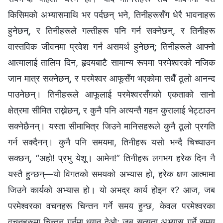
किसिमको अभ्यासमाथि भर पर्दछन् भने, तिनीहरूसँग धेरै भावनाहरू
हुनेछन्, र तिनीहरूले गल्तीहरू पनि गर्न सक्‍नेछन्, र तिनीहरू
वास्तविक जीवनमा प्रवेश गर्न असमर्थ हुनेछन्; तिनीहरूले आफ्नो
आत्मालाई तालिम दिन, हृदयबाटै सामान्य रूपमा परमेश्‍वरको नजिक
जान मात्र सक्‍नेछन्, र परमेश्‍वर आफूसँग भएकोमा सधैँ ठूलो आनन्द
पाउनेछन्। तिनीहरूले आफूलाई परमेश्‍वरसँगको एकताको सानो
क्षेत्रमा सीमित राख्नेछन्, र कुनै पनि अत्यन्तै गहन कुरालाई भेट्टाउन
सक्‍नेछैनन्। यस्ता सीमाभित्र जिउने मानिसहरूले कुनै ठूलो प्रगति
गर्न सक्दैनन्। कुनै पनि समयमा, तिनीहरू यसो भन्दै चिच्याउन
सक्छन्, “अहो! प्रभु येशू। आमेन!” तिनीहरू लगभग हरेक दिन नै
यस्तै हुन्छन्—यो विगतको समयको अभ्यास हो, हरेक क्षण आत्मामा
जिउने कार्यको अभ्यास हो। यो अभद्र कार्य होइन र? आज, जब
परमेश्‍वरका वचनहरू चिन्तन गर्ने समय हुन्छ, केवल परमेश्‍वरका
वचनहरूमा चिन्तन गर्नुमा ध्यान देओ; जब सत्यता अभ्यास गर्ने समय