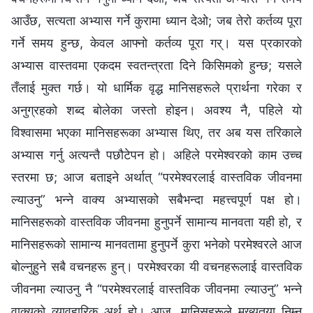
आउँछ, सत्यता अभ्यास गर्ने कुरामा ध्यान देओ; जब तेरो कर्तव्य पूरा
गर्ने समय हुन्छ, केवल आफ्नो कर्तव्य पूरा गर्। यस प्रकारको
अभ्यास वास्तवमा एकदम स्वतन्त्रता दिने किसिमको हुन्छ; यसले
तँलाई मुक्त गर्छ। यो धार्मिक वृद्ध मानिसहरूले प्रार्थना गरेका र
अनुग्रहको शब्‍द बोलेका जस्तो होइन। अवश्य नै, पहिले यो
विश्‍वासमा भएका मानिसहरूका अभ्यास थिए, तर अब यस तरिकाले
अभ्यास गर्नु अत्यन्तै पछौटेपन हो। अहिले परमेश्‍वरको काम उच्च
स्तरमा छ; आज बताइने अर्थात् “परमेश्‍वरलाई वास्तविक जीवनमा
ल्याउनु” भन्‍ने वाक्य अभ्यासको सबैभन्दा महत्त्वपूर्ण पक्ष हो।
मानिसहरूको वास्तविक जीवनमा हुनुपर्ने सामान्य मानवता यही हो, र
मानिसहरूको सामान्य मानवतामा हुनुपर्ने कुरा भनेको परमेश्‍वरले आज
बोल्नुहुने सबै वचनहरू हुन्। परमेश्‍वरका यी वचनहरूलाई वास्तविक
जीवनमा ल्याउनु नै “परमेश्‍वरलाई वास्तविक जीवनमा ल्याउनु” भन्‍ने
वाक्यको व्यावहारिक अर्थ हो। आज, मानिसहरूले मुख्यतया निम्न