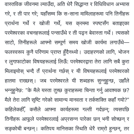
वास्तविक जीवनमा ल्याउँदा, अति धेरै सिद्धान्त र विधिविधान अभ्यास
गरे, र ती पार गरे; यहाँसम्म कि स-साना मामिलाहरूमा पनि तिनीहरू
प्रार्थना गर्थे र खोजी गर्थे, यस क्रममा स्पष्टसँग बताइएका
परमेश्‍वरका वचनहरूलाई पन्साउँथे र ती पढ्न बेवास्ता गर्थे। त्यसको
साटो, तिनीहरूले आफ्नो सम्पूर्ण समय खोजी कार्यमा लगाउँथे—
फलस्वरूप कुनै परिणाम प्राप्त हुँदैनथ्यो। उदाहरणको लागि, भोजन
र लुगाफाटोका विषयहरूलाई लिऊँ: परमेश्‍वरद्वारा तेरा लागि सबै कुरा
मिलाइयोस् भन्दै तँ प्रार्थना गर्छस् र यी विषयहरूलाई परमेश्‍वरको
हातमा राख्छस्। जब परमेश्‍वरले यी शब्दहरू सुन्नुहुन्छ, उहाँले
भन्नुहुनेछ: “के मैले यस्ता तुच्छ कुराहरूमा चिन्ता गर्नु आवश्यक छ?
मैले तेरा लागि सृष्टि गरेको सामान्य मानवता र तर्कशक्ति कहाँ गयो?”
कहिलेकहीँ, कसैले आफ्ना कार्यहरूमा गल्ती गर्दछन्; त्यसपछि
तिनीहरू आफूले परमेश्‍वरलाई अप्रसन्न पारेका छन् भनी सोच्छन् र
सङ्कोची बन्छन्। कतिपय मानिसका स्थिति धेरै राम्रो हुन्छन्, तर