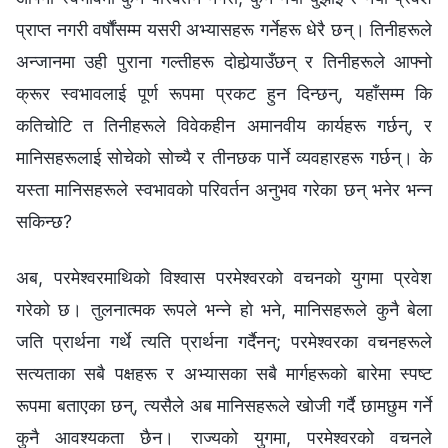
प्राप्त नगरी वर्षौंसम्‍म यसरी अभ्यासहरू गर्नेहरू धेरै छन्। तिनीहरूले
अन्जानमा उही पुराना गल्तीहरू दोहोर्‍याउँछन् र तिनीहरूले आफ्नो
क्रूर स्वभावलाई पूर्ण रूपमा प्रकट हुन दिन्छन्, यहाँसम्म कि
कतिचोटि त तिनीहरूले विवेकहीन अमानवीय कार्यहरू गर्छन्, र
मानिसहरूलाई सोचेको सोच्यै र तीनछक पार्ने व्यवहारहरू गर्छन्। के
यस्ता मानिसहरूले स्वभावको परिवर्तन अनुभव गरेका छन् भनेर भन्‍न
सकिन्छ?
अब, परमेश्‍वरमाथिको विश्‍वास परमेश्‍वरको वचनको युगमा प्रवेश
गरेको छ। तुलनात्मक रूपले भन्‍ने हो भने, मानिसहरूले कुनै बेला
जति प्रार्थना गर्थे त्यति प्रार्थना गर्दैनन्; परमेश्‍वरका वचनहरूले
सत्यताका सबै पक्षहरू र अभ्यासका सबै मार्गहरूको बारेमा स्पष्ट
रूपमा बताएका छन्, त्यसैले अब मानिसहरूले खोजी गर्दै छामछुम गर्ने
कुनै आवश्यकता छैन। राज्यको युगमा, परमेश्‍वरको वचनले