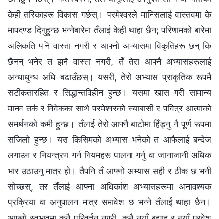
केही तरिकाहरू विकास गर्छस्। परमेश्‍वरले मानिसलाई वास्तवमा के
मापदण्ड दिनुहुन्छ भन्‍नेबारेमा तँलाई केही थाहा छैन; परिणामको बारेमा
अलिकति पनि वास्ता नगरी र आफ्नो अभ्यासमा विकृतिहरू छन् कि
छैनन् भनेर त झनै वास्ता नगरी, तँ तेरा आफ्‍नै अभ्यासहरूलाई
अन्धाधुन्ध अघि बढाउँछस्। यसरी, तेरो अभ्यास प्राकृतिक रूपमै
सटीकतारहित र सिद्धान्तविहीन हुन्छ। यसमा खास गरी सामान्य
मानव तर्क र विवेकका साथै परमेश्‍वरको स्याबासी र पवित्र आत्माको
समर्थनको कमी हुन्छ। तँलाई तेरो आफ्नै बाटोमा हिँड्नु नै पूर्ण रूपमा
सजिलो हुन्छ। यस किसिमको अभ्यास भनेको त आफैलाई बन्देज
लगाउन र नियन्त्रण गर्न नियमहरू पालना गर्नु वा जानाजानी अधिक
भार उठाउनु मात्र हो। तैपनि तँ आफ्नो अभ्यास सही र ठीक छ भनी
सोच्छस्, तर तँलाई आफ्ना अधिकांश अभ्यासहरूमा अनावश्यक
प्रक्रिया वा अनुपालन मात्र समावेश छ भन्‍ने तँलाई थाहा छैन।
आफ्नो स्वभावमा कुनै परिवर्तन नगरी, कुनै नयाँ बुझाइ र नयाँ प्रवेश