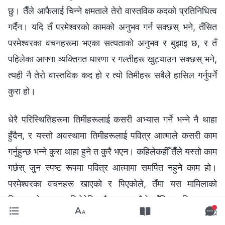
छु। तैँले आफैलाई चिन्‍ने क्षमताले तेरो वास्तविक कदको प्रतिनिधित्व
गर्दैन। यदि तँ परमेश्‍वरको कामको अनुभव गर्न सक्छस् भने, तँसित
परमेश्‍वरका वचनहरूमा भएका सत्यताको अनुभव र बुझाइ छ, र तँ
पहिलेका आफ्ना व्यक्तिगत धारणा र गल्तीहरू खुट्‍याउन सक्छस् भने,
त्यही नै तेरो वास्तविक कद हो र त्यो तिमीहरू सबैले हासिल गर्नुपर्ने
कुरा हो।
धेरै परिस्थितिहरूमा तिमीहरूलाई कसरी अभ्यास गर्ने भन्‍ने नै थाहा
हुँदैन, र यस्तो अवस्थामा तिमीहरूलाई पवित्र आत्माले कसरी काम
गर्नुहुन्छ भन्‍ने कुरा थाहा हुने त कुरै भएन। कहिलेकहीँ तैँले यस्तो काम
गर्छस् जुन स्पष्ट रूपमा पवित्र आत्मामा समर्पित नहुने काम हो।
परमेश्‍वरका वचनहरू खाएको र पिएकोले, तँमा यस मामिलाको
सिद्धान्तको ज्ञान पहिलेदेखि नै छ, त्यसैले तँभित्र धिक्‍कार र
अशान्तिको अनुभूति छ; निश्‍चय नै यो केही सत्य जानेको आधारमा