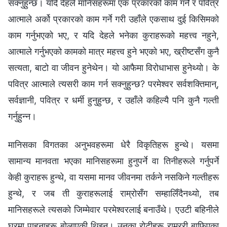
सक्‍नुहुन्छ। यदि देहले मानिसहरूमा एक प्रकारको काम गर्ने र पवित्र
आत्माले अर्को प्रकारको काम गर्ने गरी उहाँले एकसाथ दुई किसिमको
काम गर्नुभएको भए, र यदि देहले भनेका कुराहरूको महत्त्व नहुने,
आत्माले गर्नुभएको कामको मात्र महत्त्व हुने भएको भए, ख्रीष्टसँग कुनै
सत्यता, बाटो वा जीवन हुनेथेन। यो आफैमा विरोधाभास हुनेथ्यो। के
पवित्र आत्माले त्यसरी काम गर्न सक्‍नुहुन्छ? परमेश्‍वर सर्वशक्तिमान्,
सर्वज्ञानी, पवित्र र धर्मी हुनुहुन्छ, र उहाँले कहिल्यै पनि कुनै गल्ती
गर्नुहुन्‍न।
मानिसका विगतका अनुभवहरूमा धेरै विकृतिहरू हुन्थे। यसमा
सामान्य मानवता भएका मानिसहरूमा हुनुपर्ने वा तिनीहरूले गर्नुपर्ने
केही कुराहरू हुन्थे, वा यसमा मानव जीवनमा तर्कने नसकिने गल्तीहरू
हुन्थे, र जब ती कुराहरूलाई राम्रोसँग सम्हालिँदैनथ्यो, तब
मानिसहरूले त्यसको जिम्मेवार परमेश्‍वरलाई बनाउँथे। एउटी बहिनीले
घरमा पाहुनाहरू बोलाएकी थिइन्। उनका रोटीहरू राम्ररी बाफिएका