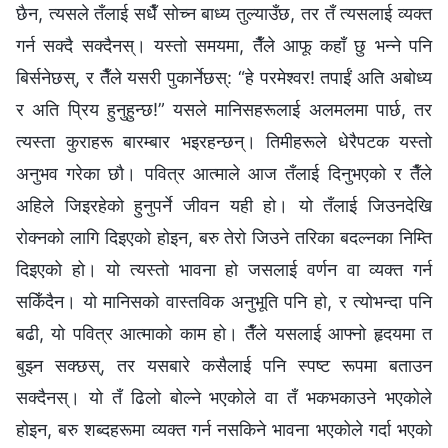
छैन, त्यसले तँलाई सधैँ सोच्न बाध्य तुल्याउँछ, तर तँ त्यसलाई व्यक्त
गर्न सक्दै सक्दैनस्। यस्तो समयमा, तैँले आफू कहाँ छु भन्‍ने पनि
बिर्सनेछस्, र तैँले यसरी पुकार्नेछस्: “हे परमेश्‍वर! तपाईं अति अबोध्य
र अति प्रिय हुनुहुन्छ!” यसले मानिसहरूलाई अलमलमा पार्छ, तर
त्यस्ता कुराहरू बारम्‍बार भइरहन्छन्। तिमीहरूले धेरैपटक यस्तो
अनुभव गरेका छौ। पवित्र आत्माले आज तँलाई दिनुभएको र तैँले
अहिले जिइरहेको हुनुपर्ने जीवन यही हो। यो तँलाई जिउनदेखि
रोक्‍नको लागि दिइएको होइन, बरु तेरो जिउने तरिका बदल्नका निम्ति
दिइएको हो। यो त्यस्तो भावना हो जसलाई वर्णन वा व्यक्त गर्न
सकिँदैन। यो मानिसको वास्तविक अनुभूति पनि हो, र त्योभन्दा पनि
बढी, यो पवित्र आत्माको काम हो। तैँले यसलाई आफ्नो हृदयमा त
बुझ्न सक्छस्, तर यसबारे कसैलाई पनि स्पष्ट रूपमा बताउन
सक्दैनस्। यो तँ ढिलो बोल्‍ने भएकोले वा तँ भकभकाउने भएकोले
होइन, बरु शब्‍दहरूमा व्यक्त गर्न नसकिने भावना भएकोले गर्दा भएको