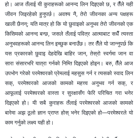
हो। आज तँलाई यी कुराहरूको आनन्द लिन दिइएको छ, र तैँले यही
जीवन जिइरहेको हुनुपर्छ। अवश्य नै, तेरो जीवनका अन्य पक्षहरू
खाली छैनन्; यति मात्र हो कि यो छुवाइको अनुभव तेरो जीवनको एक
किसिमको आनन्द बन्छ, जसले तँलाई पवित्र आत्माबाट सधैँ त्यस्ता
अनुभवहरूको आनन्द लिन इच्छुक बनाउँछ। तर तैँले यो जान्‍नुपर्छ कि
यस प्रकारको छुवाइ देहदेखि बाहिर जान, तेस्रो स्वर्गमा जान वा
सारा संसारभरि यात्रा गर्नको निम्ति दिइएको होइन। बरु, तैँले आज
उपभोग गरेको परमेश्‍वरको प्रेमलाई महसुस गर्न र त्यसको स्वाद लिन
सक्, परमेश्‍वरको आजको कामको महत्त्व अनुभव गर्न सक्, र
आफूलाई परमेश्‍वरको वास्ता र सुरक्षासँग फेरि परिचित गरा भनेर
दिइएको हो। यी सबै कुराहरू तँलाई परमेश्‍वरको आजको कामको
बारेमा अझ ठूलो ज्ञान प्राप्त होस् भनेर दिइएको हो—परमेश्‍वरले यो
काम गर्नुको लक्ष्य यही हो।