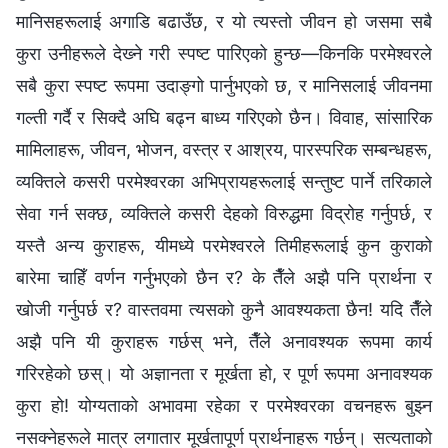
मानिसहरूलाई अगाडि बढाउँछ, र यो त्यस्तो जीवन हो जसमा सबै
कुरा उनीहरूले देख्‍ने गरी स्पष्ट पारिएको हुन्छ—किनकि परमेश्‍वरले
सबै कुरा स्पष्ट रूपमा उदाङ्गो पार्नुभएको छ, र मानिसलाई जीवनमा
गल्ती गर्दै र सिक्दै अघि बढ्न बाध्य गरिएको छैन। विवाह, सांसारिक
मामिलाहरू, जीवन, भोजन, वस्‍त्र र आश्रय, पारस्परिक सम्बन्धहरू,
व्यक्तिले कसरी परमेश्‍वरका अभिप्रायहरूलाई सन्तुष्ट पार्ने तरिकाले
सेवा गर्न सक्छ, व्यक्तिले कसरी देहको विरुद्धमा विद्रोह गर्नुपर्छ, र
यस्तै अन्य कुराहरू, यीमध्ये परमेश्‍वरले तिमीहरूलाई कुन कुराको
बारेमा चाहिँ वर्णन गर्नुभएको छैन र? के तैँले अझै पनि प्रार्थना र
खोजी गर्नुपर्छ र? वास्तवमा त्यसको कुनै आवश्यकता छैन! यदि तैँले
अझै पनि यी कुराहरू गर्छस् भने, तैँले अनावश्यक रूपमा कार्य
गरिरहेको छस्। यो अज्ञानता र मूर्खता हो, र पूर्ण रूपमा अनावश्यक
कुरा हो! योग्यताको अभावमा रहेका र परमेश्‍वरका वचनहरू बुझ्न
नसक्‍नेहरूले मात्र लगातार मूर्खतापूर्ण प्रार्थनाहरू गर्छन्। सत्यताको