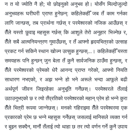
न त यो ज्योति नै हो; यो छोइनुको अनुभव हो। योसँग मिल्दोजुल्दो
अनुभवहरू घरीघरी प्राप्त हुनेछन्: कहिलेकहीँ जब तँ काम गर्नका
लागि जान्छस्, तब प्रार्थना गर्छस् र परमेश्‍वरको नजिक आउँछस् र
तैँले यस्तो छुवाइ महसुस गर्छस् कि आशुले तेरो अनुहार भिज्नेछ र,
तैँले सबै आत्मनियन्त्रण गुमाउँछस्, र तँ आफ्नो हृदयभित्रको उत्साह
प्रकट गर्न सकिने स्थान खोज्‍न उत्सुक हुन्छस्…। कहिलेकहीँ यस्ता
समयहरू पनि हुन्छन् जुन बेला तँ कुनै सार्वजनिक ठाउँमा हुन्छस्, र
तैँले परमेश्‍वरको प्रेमको धेरै आनन्द प्राप्त गरेको, आफ्नो नियति
साधारण नभएको, र अझ भन्‍ने हो भने अरूले भन्दा आफूले बढी
अर्थपूर्ण जीवन जिइरहेका अनुभूति गर्नेछस्। परमेश्‍वरले तँलाई
उठाउनुभएको छ र त्यो तँप्रतिको परमेश्‍वरको महान् प्रेम हो भन्‍ने कुरा
तैँले भित्री रूपमा जान्‍नेछस्। मनको गहिराइमा तैँले परमेश्‍वरमा एक
प्रकारको प्रेम छ भन्‍ने महसुस गर्नेछस् जसलाई मानिसले व्यक्त गर्न
र बुझ्‍न सक्दैन, मानौं तँलाई त्यो थाहा छ तर त्यो वर्णन गर्ने कुनै उपाय