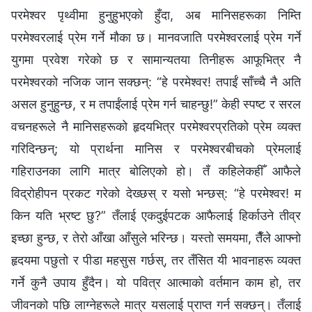
परमेश्‍वर पृथ्वीमा हुनुहुभएको हुँदा, अब मानिसहरूका निम्ति
परमेश्‍वरलाई प्रेम गर्ने मौका छ। मानवजाति परमेश्‍वरलाई प्रेम गर्ने
युगमा प्रवेश गरेको छ र सामान्यतया तिनीहरू आफूभित्र नै
परमेश्‍वरको नजिक जान सक्छन्: “हे परमेश्‍वर! तपाईं साँच्‍चै नै अति
असल हुनुहुन्छ, र म तपाईंलाई प्रेम गर्न चाहन्छु!” केही स्पष्ट र सरल
वचनहरूले नै मानिसहरूको हृदयभित्र परमेश्‍वरप्रतिको प्रेम व्यक्त
गरिदिन्छन्; यो प्रार्थना मानिस र परमेश्‍वरबीचको प्रेमलाई
गहिराउनका लागि मात्र बोलिएको हो। तँ कहिलेकहीँ आफैले
विद्रोहीपन प्रकट गरेको देख्छस् र यसो भन्छस्: “हे परमेश्‍वर! म
किन यति भ्रष्ट छु?” तँलाई एकदुईपटक आफैलाई हिर्काउने तीव्र
इच्छा हुन्छ, र तेरो आँखा आँसुले भरिन्छ। यस्तो समयमा, तैँले आफ्नो
हृदयमा पछुतो र पीडा महसुस गर्छस्, तर तँसित यी भावनाहरू व्यक्त
गर्ने कुनै उपाय हुँदैन। यो पवित्र आत्माको वर्तमान काम हो, तर
जीवनको पछि लाग्‍नेहरूले मात्र यसलाई प्राप्त गर्न सक्छन्। तँलाई