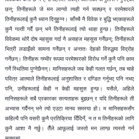
छन्; तिनीहरूले जे मन लाग्यो त्यही गर्न सक्छन् र परमेश्‍वरले
तिनीहरूलाई कुनै ध्यान दिनुहुन्‍न। साँच्‍चै नै विवेक र बुद्धि भएकाहरूले
कुनै गल्ती गर्दै छन् भने तिनीहरूलाई त्यो थाहा हुन्छ। तिनीहरूले
विवेकमा थोरै दोष महसुस गर्दा नै असहज महसुस गर्नेछन्; तिनीहरूले
भित्री लडाइँको सामना गर्नेछन् र अन्ततः देहको विरुद्धमा विद्रोह
गर्नेछन्। तिनीहरू गम्भीर रूपमा परमेश्‍वरको विरोध गर्ने कुनै पनि काम
गर्ने स्थितिमा पुग्‍नेछैनन्। मानिसहरूले जब केही गलत गर्छन्, तब चाहे
पवित्र आत्माले तिनीहरूलाई अनुशासित र दण्डित गर्नुभए पनि नभए
पनि, उनीहरूलाई केही न केही महसुस हुन्छ। यसैले, अहिले
मानिसहरूले सबै प्रकारका सत्यताहरू बुझ्छन् र यदि तिनीहरूले ती
अभ्यास गर्दैनन् भने त्यो एउटा मानव समस्या हो। म मानिसहरूसँग
कहिल्यै पनि यसरी कुनै प्रतिक्रिया दिँदिनँ, न त म तिनीहरूको लागि
कुनै आशा नै गर्छु। तैँले आफूलाई जस्तो मन लाग्छ त्यस्तो गर्न
सक्छस्!