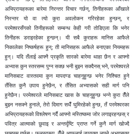
अभिप्रायहरूका बारेमा निरन्तर विचार गर्छन्, तिनीहरूका आँखाले
निरन्तर यो वा त्यो कुरा अवलोकन गरिरहेका हुन्छन्, र
परमेश्‍वरसँगको तिनीहरूको सम्बन्ध केही गरी तोडिएला कि भनेर
तिनीहरू डराइरहेका हुन्‍छन्। यी सबै कुराहरू मानिस आफैले
निकालेका निष्कर्षहरू हुन्; ती मानिसहरू आफैले बनाएका नियमहरू
हुन्। यदि तँलाई आफ्नै प्रकृति सारको बारेमा थाहा छैन र आफ्नो
अभ्यास कुन स्तरसम्म पुग्‍न सक्छ भनी बुझ्न सक्दैनस् भने, परमेश्‍वरले
मानिसबाट वास्तवमा कुन मापदण्ड चाहनुहुन्छ भनेर निश्‍चित हुने
तँसित कुनै उपाय हुनेछैन, र तँसित अभ्यासको सही मार्ग पनि
हुनेछैन। परमेश्‍वरले मानिसबाट खास के चाहनुहुन्छ भन्‍ने कुरा तैँले
बुझ्‍न नसक्‍ने हुनाले, तेरो दिमाग सधैँ घुमिरहेको हुन्छ, तँ परमेश्‍वरका
अभिप्रायहरूको विश्‍लेषण गर्दै आफ्‍नो मस्तिष्कमा जोर लगाइरहन्छस् र
पवित्र आत्माको छुवाइ र अन्तर्दृष्टि प्राप्त गर्ने कुनै मार्ग खोज्दै
छामछुम गर्छस्। फलस्वरूप, तैँले आफूलाई उपयुक्त लाग्‍ने अभ्यासका