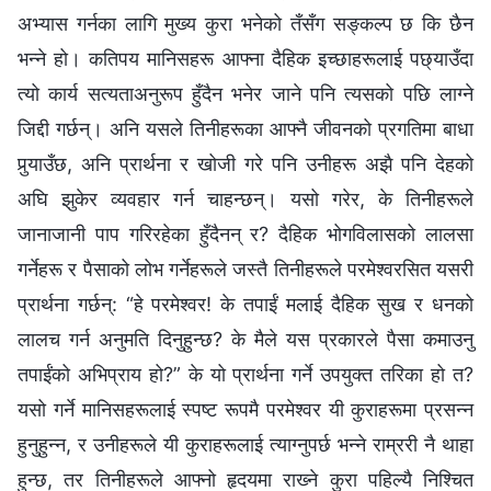
अभ्यास गर्नका लागि मुख्य कुरा भनेको तँसँग सङ्कल्प छ कि छैन
भन्‍ने हो। कतिपय मानिसहरू आफ्ना दैहिक इच्छाहरूलाई पछ्याउँदा
त्यो कार्य सत्यताअनुरूप हुँदैन भनेर जाने पनि त्यसको पछि लाग्‍ने
जिद्दी गर्छन्। अनि यसले तिनीहरूका आफ्नै जीवनको प्रगतिमा बाधा
पुर्‍याउँछ, अनि प्रार्थना र खोजी गरे पनि उनीहरू अझै पनि देहको
अघि झुकेर व्यवहार गर्न चाहन्छन्। यसो गरेर, के तिनीहरूले
जानाजानी पाप गरिरहेका हुँदैनन् र? दैहिक भोगविलासको लालसा
गर्नेहरू र पैसाको लोभ गर्नेहरूले जस्तै तिनीहरूले परमेश्‍वरसित यसरी
प्रार्थना गर्छन्: “हे परमेश्‍वर! के तपाईं मलाई दैहिक सुख र धनको
लालच गर्न अनुमति दिनुहुन्छ? के मैले यस प्रकारले पैसा कमाउनु
तपाईंको अभिप्राय हो?” के यो प्रार्थना गर्ने उपयुक्त तरिका हो त?
यसो गर्ने मानिसहरूलाई स्पष्ट रूपमै परमेश्‍वर यी कुराहरूमा प्रसन्‍न
हुनुहुन्‍न, र उनीहरूले यी कुराहरूलाई त्याग्‍नुपर्छ भन्‍ने राम्ररी नै थाहा
हुन्छ, तर तिनीहरूले आफ्नो हृदयमा राख्‍ने कुरा पहिल्यै निश्‍चित