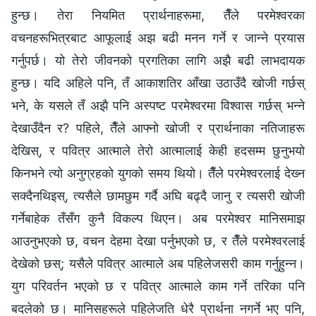
हुन्छ। तेरा नियमित प्रार्थनाहरूमा, तैँले परमेश्‍वरका
वचनहरूभित्रबाट आफूलाई अझ बढी मनन गर्ने र जान्‍ने प्रयास
गर्नुपर्छ। यो तेरो जीवनको प्रगतिका लागि अझै बढी लाभदायक
हुन्छ। यदि अहिले पनि, तँ आकाशतिर आँखा उठाउँदै खोजी गर्छस्
भने, के यसले तँ अझै पनि अस्पष्ट परमेश्‍वरमा विश्‍वास गर्छस् भन्‍ने
देखाउँदैन र? पहिले, तैँले आफ्नो खोजी र प्रार्थनाका नतिजाहरू
देखिस्, र पवित्र आत्माले तेरो आत्मालाई केही हदसम्म छुनुभयो
किनभने त्यो अनुग्रहको युगको समय थियो। तैँले परमेश्‍वरलाई देख्‍न
सक्दैनथिइस्, त्यसैले छामछुम गर्दै अघि बढ्दै जानु र त्यसरी खोजी
गर्नेबाहेक तँसँग कुनै विकल्‍प थिएन। अब परमेश्‍वर मानिसमाझ
आउनुभएको छ, वचन देहमा देखा पर्नुभएको छ, र तैँले परमेश्‍वरलाई
देखेको छस्; यसैले पवित्र आत्माले अब पहिलेजसरी काम गर्नुहुन्‍न।
युग परिवर्तन भएको छ र पवित्र आत्माले काम गर्ने तरिका पनि
बदलेको छ। मानिसहरूले पहिलेजति धेरै प्रार्थना नगर्ने भए पनि,