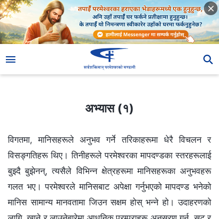
अभ्यास (१)
अभ्यास (१)
विगतमा, मानिसहरूले अनुभव गर्ने तरिकाहरूमा धेरै विचलन र
विसङ्गतिहरू थिए। तिनीहरूले परमेश्‍वरका मापदण्डका स्तरहरूलाई
बुझ्दै बुझेनन्, त्यसैले विभिन्‍न क्षेत्रहरूमा मानिसहरूका अनुभवहरू
गलत भए। परमेश्‍वरले मानिसबाट अपेक्षा गर्नुभएको मापदण्ड भनेको
मानिस सामान्य मानवतामा जिउन सक्षम होस् भन्‍ने हो। उदाहरणको
लागि, खाने र लाउनेबारेमा आधुनिक परम्पराहरू अनुसरण गर्नु, सुट र