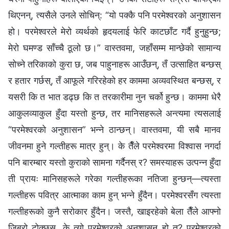
थिएनन्, त्यसैले उनले सोचिन्: “यो पक्‍कै पनि परमेश्‍वरको अनुशासन
हो। परमेश्‍वरले मेरो व्यर्थको हृदयलाई फेरि काटछाँट गर्दै हुनुहुन्छ;
मेरो घमण्ड साँच्‍चै ठूलो छ।” वास्तवमा, जहाँसम्म मान्छेको सामान्य
सोच्ने तरिकाको कुरा छ, जब पाहुनाहरू आउँछन्, तँ उत्साहित बन्छस्
र हतार गर्छस्, तँ आफूले गरिरहेको हर काममा अव्यवस्थित बन्छस्, र
यसरी कि त भात डढ्छ कि त तरकारीमा नुन चर्को हुन्छ। काममा धेरै
आकुलव्याकुल हुँदा यस्तो हुन्छ, तर मानिसहरूले अन्त्यमा त्यसलाई
“परमेश्‍वरको अनुशासन” भन्‍ने ठान्छन्। वास्तवमा, यी सबै मानव
जीवनमा हुने गल्तीहरू मात्र हुन्। के तैँले परमेश्‍वरमा विश्‍वास नगर्दा
पनि बारम्बार यस्तो कुराको सामना गर्दैनस् र? समस्याहरू उत्पन्‍न हुँदा
ती प्रायः मानिसहरूले गरेका गल्तीहरूका नतिजा हुन्छन्—त्यस्ता
गल्तीहरू पवित्र आत्माका काम हुन् भन्‍ने हुँदैन। परमेश्‍वरसँग त्यस्ता
गल्तीहरूको कुनै सरोकार हुँदैन। जस्तै, खाइरहेको बेला तैँले आफ्नो
जिब्रो टोक्छस्, के त्यो परमेश्‍वरको अनुशासन हो त? परमेश्‍वरको