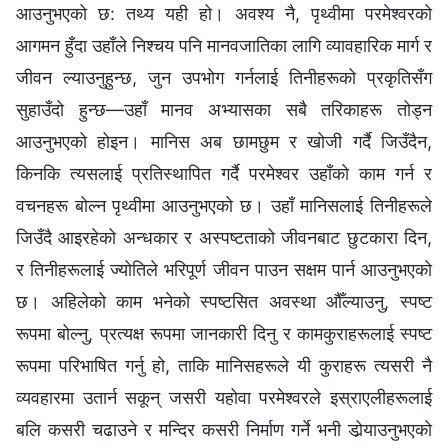
आउनुभएको छ: तथ्य यही हो। अवश्य नै, पृथ्वीमा परमेश्‍वरको
आगमन हुँदा उहाँले निश्‍चय पनि मानवजातिका लागि व्यावहारिक मार्ग र
जीवन ल्याउनुहुन्छ, जुन उपभोग गर्नलाई तिनीहरूको प्रकृतिसँग
सुहाउँदो हुन्छ—उहाँ मानव अभ्यासका सबै तरिकाहरू तोड्न
आउनुभएको होइन। मानिस अब छामछुम र खोजी गर्दै जिउँदैन,
किनकि त्यसलाई प्रतिस्थापित गर्दै परमेश्‍वर उहाँको काम गर्न र
वचनहरू बोल्न पृथ्वीमा आउनुभएको छ। उहाँ मानिसलाई तिनीहरूले
जिउँदै आइरहेको अन्धकार र अस्पष्टताको जीवनबाट छुटकारा दिन,
र तिनीहरूलाई ज्योतिले भरिपूर्ण जीवन पाउन सक्षम पार्न आउनुभएको
छ। अहिलेको काम भनेको स्पष्टसित अवस्था औँल्याउनु, स्पष्ट
रूपमा बोल्नु, प्रत्यक्ष रूपमा जानकारी दिनु र कामकुराहरूलाई स्पष्ट
रूपमा परिभाषित गर्नु हो, ताकि मानिसहरूले यी कुराहरू त्यसरी नै
व्यवहारमा उतार्न सकून् जसरी यहोवा परमेश्‍वरले इस्राएलीहरूलाई
बलि कसरी चढाउने र मन्दिर कसरी निर्माण गर्ने भनी डोर्‍याउनुभएको