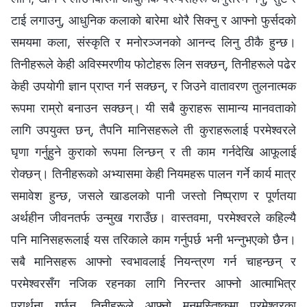
टाई लगाउनु, आधुनिक कलाको बारेमा थोरै सिक्‍नु र आफ्नो फुर्सदको
समयमा कला, संस्कृति र मनोरञ्‍जनको आनन्द लिनु ठीकै हुन्छ।
तिनीहरूले केही अविस्मरणीय फोटोहरू लिन सक्छन्, तिनीहरूले पढेर
केही उपयोगी ज्ञान प्राप्त गर्न सक्छन्, र जिउने वातावरण तुलनात्मक
रूपमा राम्रो बनाउन सक्छन्। यी सबै कुराहरू सामान्य मानवताको
लागि उपयुक्त छन्, तैपनि मानिसहरूले ती कुराहरूलाई परमेश्‍वरले
घृणा गर्नुहुने कुराको रूपमा लिन्छन् र ती काम गर्नदेखि आफूलाई
रोक्छन्। तिनीहरूको अभ्यासमा केही नियमहरू पालन गर्ने कार्य मात्र
समावेश हुन्छ, जसले खाडलको पानी जस्तो निष्प्राण र पूर्णतया
अर्थहीन जीवनतर्फ उन्मुख गराउँछ। वास्तवमा, परमेश्‍वरले कहिल्यै
पनि मानिसहरूलाई यस तरिकाले काम गर्नुपर्छ भनी भन्‍नुभएको छैन।
सबै मानिसहरू आफ्नो स्वभावलाई नियन्त्रण गर्न चाहन्छन् र
परमेश्‍वरसँग नजिक रहनका लागि निरन्तर आफ्नो आत्माभित्र
प्रार्थना गर्छन्, तिनीहरूले आफ्नो मनमस्तिष्कमा परमेश्‍वरका