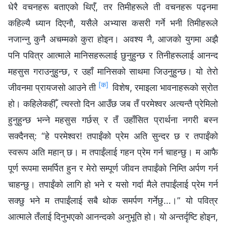
धेरै वचनहरू बताएको थिएँ, तर तिमीहरूले ती वचनहरू पढ्नमा
कहिल्यै ध्यान दिएनौ, यसैले अभ्यास कसरी गर्ने भनी तिमीहरूले
नजान्‍नु कुनै अचम्मको कुरा होइन। अवश्य नै, आजको युगमा अझै
पनि पवित्र आत्माले मानिसहरूलाई छुनुहुन्छ र तिनीहरूलाई आनन्द
महसुस गराउनुहुन्छ, र उहाँ मानिसको साथमा जिउनुहुन्छ। यो तेरो
[क]
जीवनमा प्रायजसो आउने ती
विशेष, रमाइला भावनाहरूको स्रोत
हो। कहिलेकहीँ, त्यस्तो दिन आउँछ जब तँ परमेश्‍वर अत्यन्तै प्रेमिलो
हुनुहुन्छ भन्‍ने महसुस गर्छस् र तँ उहाँसित प्रार्थना नगरी बस्‍न
सक्दैनस्: “हे परमेश्‍वर! तपाईंको प्रेम अति सुन्दर छ र तपाईंको
स्वरूप अति महान् छ। म तपाईंलाई गहन प्रेम गर्न चाहन्छु। म आफै
पूर्ण रूपमा समर्पित हुन र मेरो सम्पूर्ण जीवन तपाईंको निम्ति अर्पण गर्न
चाहन्छु। तपाईंको लागि हो भने र यसो गर्दा मैले तपाईंलाई प्रेम गर्न
सक्छु भने म तपाईंलाई सबै थोक समर्पण गर्नेछु…।” यो पवित्र
आत्माले तँलाई दिनुभएको आनन्दको अनुभूति हो। यो अन्तर्दृष्टि होइन,