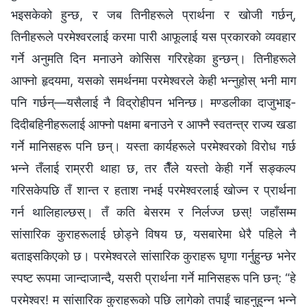
भइसकेको हुन्छ, र जब तिनीहरूले प्रार्थना र खोजी गर्छन्,
तिनीहरूले परमेश्‍वरलाई करमा पारी आफूलाई यस प्रकारको व्यवहार
गर्ने अनुमति दिन मनाउने कोसिस गरिरहेका हुन्छन्। तिनीहरूले
आफ्नो हृदयमा, यसको समर्थनमा परमेश्‍वरले केही भन्‍नुहोस् भनी माग
पनि गर्छन्—यसैलाई नै विद्रोहीपन भनिन्छ। मण्डलीका दाजुभाइ-
दिदीबहिनीहरूलाई आफ्नो पक्षमा बनाउने र आफ्नै स्वतन्त्र राज्य खडा
गर्ने मानिसहरू पनि छन्। यस्ता कार्यहरूले परमेश्‍वरको विरोध गर्छ
भन्‍ने तँलाई राम्ररी थाहा छ, तर तैँले यस्तो केही गर्ने सङ्कल्‍प
गरिसकेपछि तँ शान्त र हताश नभई परमेश्‍वरलाई खोज्न र प्रार्थना
गर्न थालिहाल्छस्। तँ कति बेसरम र निर्लज्‍ज छस्! जहाँसम्म
सांसारिक कुराहरूलाई छोड्ने विषय छ, यसबारेमा धेरै पहिले नै
बताइसकिएको छ। परमेश्‍वरले सांसारिक कुराहरू घृणा गर्नुहुन्छ भनेर
स्पष्ट रूपमा जान्दाजान्दै, यसरी प्रार्थना गर्ने मानिसहरू पनि छन्: “हे
परमेश्‍वर! म सांसारिक कुराहरूको पछि लागेको तपाईं चाहनुहुन्‍न भन्‍ने