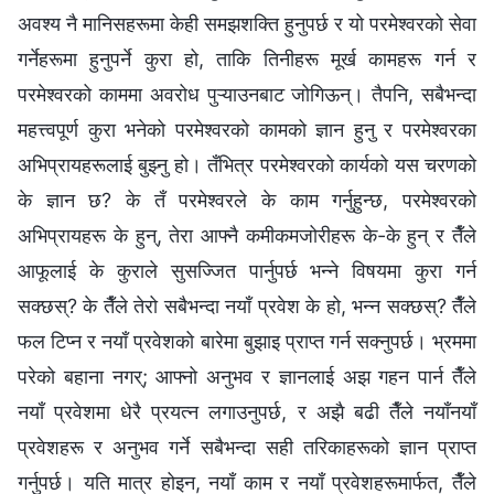
अवश्य नै मानिसहरूमा केही समझशक्ति हुनुपर्छ र यो परमेश्‍वरको सेवा
गर्नेहरूमा हुनुपर्ने कुरा हो, ताकि तिनीहरू मूर्ख कामहरू गर्न र
परमेश्‍वरको काममा अवरोध पुऱ्याउनबाट जोगिऊन्। तैपनि, सबैभन्दा
महत्त्वपूर्ण कुरा भनेको परमेश्‍वरको कामको ज्ञान हुनु र परमेश्‍वरका
अभिप्रायहरूलाई बुझ्नु हो। तँभित्र परमेश्‍वरको कार्यको यस चरणको
के ज्ञान छ? के तँ परमेश्‍वरले के काम गर्नुहुन्छ, परमेश्‍वरको
अभिप्रायहरू के हुन्, तेरा आफ्नै कमीकमजोरीहरू के-के हुन् र तैँले
आफूलाई के कुराले सुसज्‍जित पार्नुपर्छ भन्‍ने विषयमा कुरा गर्न
सक्छस्? के तैँले तेरो सबैभन्दा नयाँ प्रवेश के हो, भन्‍न सक्छस्? तैँले
फल टिप्‍न र नयाँ प्रवेशको बारेमा बुझाइ प्राप्त गर्न सक्‍नुपर्छ। भ्रममा
परेको बहाना नगर्; आफ्नो अनुभव र ज्ञानलाई अझ गहन पार्न तैँले
नयाँ प्रवेशमा धेरै प्रयत्‍न लगाउनुपर्छ, र अझै बढी तैँले नयाँनयाँ
प्रवेशहरू र अनुभव गर्ने सबैभन्दा सही तरिकाहरूको ज्ञान प्राप्त
गर्नुपर्छ। यति मात्र होइन, नयाँ काम र नयाँ प्रवेशहरूमार्फत, तैँले