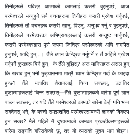
तिनीहरूले पवित्र आत्माको कामलाई कसरी बुझ्नुपर्छ, आज
परमेश्‍वरले भन्‍नुहुने सबै वचनहरूमा तिनीहरू कसरी प्रवेश गर्नुपर्छ,
तिनीहरूले ती वचनहरू कसरी खानु, पिउनु, अनुभव गर्नु र बुझ्नुपर्छ,
तिनीहरूले परमेश्‍वरका अभिप्रायहरूलाई कसरी सन्तुष्ट पार्नुपर्छ,
कसरी परमेश्‍वरद्वारा पूर्ण रूपमा जितिएर परमेश्‍वरको अघि समर्पित
हुनुपर्छ, आदि हुन्…। तैँले ध्यान केन्द्रित गर्नुपर्ने र तँ अहिले प्रवेश
गर्नुपर्ने कुराहरू यिनै हुन्। के तैँले बुझिस्? अरू मानिसहरू असल हुन्
कि खराब हुन् भनी छुट्याउनमा मात्रै ध्यान केन्द्रित गर्दा के फाइदा
हुन्छ? तैँले यतातिर शैतानलाई चिन्‍न सक्छस्, उतातिर
दुष्टात्माहरूलाई चिन्‍न सक्छस्—तैँले दुष्टात्माहरूको बारेमा पूर्ण ज्ञान
पाउन सक्छस्, तर यदि तैँले परमेश्‍वरको कामको बारेमा केही पनि भन्‍न
सक्दैनस् भने, के यस्तो समझशक्ति परमेश्‍वरसम्‍बन्धी ज्ञानको विकल्प
हुन सक्छ? मैले पहिले नै दुष्टात्माको कामका प्रकटीकरणहरूको
बारेमा सङ्गति गरिसकेको छु, तर यो त्यसको मुख्य भाग होइन।