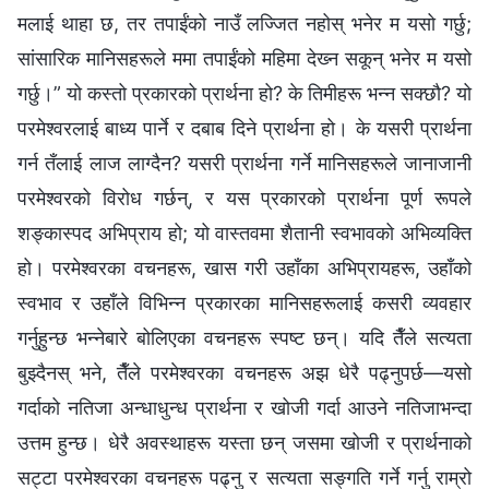
मलाई थाहा छ, तर तपाईंको नाउँ लज्जित नहोस् भनेर म यसो गर्छु;
सांसारिक मानिसहरूले ममा तपाईंको महिमा देख्‍न सकून् भनेर म यसो
गर्छु।” यो कस्तो प्रकारको प्रार्थना हो? के तिमीहरू भन्‍न सक्छौ? यो
परमेश्‍वरलाई बाध्य पार्ने र दबाब दिने प्रार्थना हो। के यसरी प्रार्थना
गर्न तँलाई लाज लाग्दैन? यसरी प्रार्थना गर्ने मानिसहरूले जानाजानी
परमेश्‍वरको विरोध गर्छन्, र यस प्रकारको प्रार्थना पूर्ण रूपले
शङ्कास्पद अभिप्राय हो; यो वास्तवमा शैतानी स्वभावको अभिव्यक्ति
हो। परमेश्‍वरका वचनहरू, खास गरी उहाँका अभिप्रायहरू, उहाँको
स्वभाव र उहाँले विभिन्‍न प्रकारका मानिसहरूलाई कसरी व्यवहार
गर्नुहुन्छ भन्‍नेबारे बोलिएका वचनहरू स्पष्ट छन्। यदि तैँले सत्यता
बुझ्दैनस् भने, तैँले परमेश्‍वरका वचनहरू अझ धेरै पढ्नुपर्छ—यसो
गर्दाको नतिजा अन्धाधुन्ध प्रार्थना र खोजी गर्दा आउने नतिजाभन्दा
उत्तम हुन्छ। धेरै अवस्थाहरू यस्ता छन् जसमा खोजी र प्रार्थनाको
सट्टा परमेश्‍वरका वचनहरू पढ्नु र सत्यता सङ्गति गर्ने गर्नु राम्रो