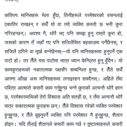
कतिपय मानिसहरू भेला हुँदा, तिनीहरूले परमेश्‍वरको वचनलाई
एकातिर राख्छन् र सधैँ यो वा त्यो व्यक्ति कस्तो छ भनी कुरा
गरिरहन्छन्। अवश्य नै, थोरै भए पनि समझ हुनु राम्रो कुरा हो,
जसको कारण तँ जहाँ गए पनि सजिलैसित बहकाउमा पर्नेछैनस्, र
सजिलै ठगिने वा मूर्ख बन्‍नेछैनस्—यो पनि मानिसहरूमा हुनुपर्ने एक
पाटो हो। तर तैँले यस पाटोमा मात्र ध्यान केन्द्रित हुनु हुँदैन। यो
कामकुराहरूको नकारात्मक पक्षसँग सम्बन्धित हुन्‍छ, र तैँले सधैँ
आफ्ना आँखा अरू मानिसहरूमा लगाइरहन सक्दैनस्। अहिले तँमा
पवित्र आत्माले कसरी काम गर्नुहुन्छ भन्‍ने कुराको अत्यन्तै थोरै ज्ञान
छ, परमेश्‍वरमाथिको तेरो विश्‍वास अति सतही छ, र तँमा अत्यन्तै थोरै
मात्र सकारात्मक कुराहरू छन्। तैँले विश्‍वास गरेको व्यक्ति परमेश्‍वर
हुनुहुन्छ, र तैँले बुझ्नुपर्ने व्यक्ति पनि परमेश्‍वर नै हुनुहुन्छ, शैतान
होइन। यदि तँलाई शैतानले कसरी काम गर्छ र दुष्टात्माहरूले कसरी