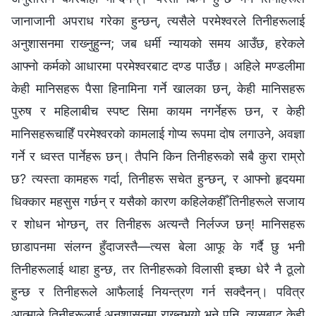
जानाजानी अपराध गरेका हुन्छन्, त्यसैले परमेश्‍वरले तिनीहरूलाई
अनुशासनमा राख्‍नुहुन्‍न; जब धर्मी न्यायको समय आउँछ, हरेकले
आफ्नो कर्मको आधारमा परमेश्‍वरबाट दण्ड पाउँछ। अहिले मण्डलीमा
केही मानिसहरू पैसा हिनामिना गर्ने खालका छन्, केही मानिसहरू
पुरुष र महिलाबीच स्पष्ट सिमा कायम नगर्नेहरू छन, र केही
मानिसहरूचाहिँ परमेश्‍वरको कामलाई गोप्य रूपमा दोष लगाउने, अवज्ञा
गर्ने र ध्वस्त पार्नेहरू छन्। तैपनि किन तिनीहरूको सबै कुरा राम्रो
छ? त्यस्ता कामहरू गर्दा, तिनीहरू सचेत हुन्छन्, र आफ्नो हृदयमा
धिक्‍कार महसुस गर्छन् र यसैको कारण कहिलेकहीँ तिनीहरूले सजाय
र शोधन भोग्छन्, तर तिनीहरू अत्यन्तै निर्लज्‍ज छन्! मानिसहरू
छाडापनमा संलग्‍न हुँदाजस्तै—त्यस बेला आफू के गर्दै छु भनी
तिनीहरूलाई थाहा हुन्छ, तर तिनीहरूको विलासी इच्छा धेरै नै ठूलो
हुन्छ र तिनीहरूले आफैलाई नियन्त्रण गर्न सक्दैनन्। पवित्र
आत्माले तिनीहरूलाई अनुशासनमा राख्‍नुभयो भने पनि, त्यसबाट केही