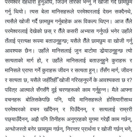
परमेश्‍वर देहधारी हुनुअघि, जिउने तरिका भन्‍नु नै खोजी गर्दै छामछुम
गर्नु थियो। त्यस बेला मानिसहरूले परमेश्‍वरलाई देख्‍न सक्दैनथे,
त्यसैले खोजी गर्दै छामछुम गर्नुबाहेक अरू विकल्प थिएन। आज तैँले
परमेश्‍वरलाई देखेको छस् र तैँले कसरी अभ्यास गर्नुपर्छ भनेर उहाँले
तँलाई प्रत्यक्ष रूपमा बताउनुहुन्छ; यसैले तैँले छामछुम वा खोजी गर्नु
आवश्यक छैन। उहाँले मानिसलाई जुन बाटोमा डोर्‍याउनुहुन्छ त्यो
सत्यताको मार्ग हो, र उहाँले मानिसलाई बताउनुहुने कुराहरू र
मानिसले प्राप्त गर्ने कुराहरू जीवन र सत्यता हुन्। तँसँग मार्ग, जीवन
र सत्यता छ, यसैले जहीँतहीँ खोजी गरिरहनुपर्ने के आवश्यकता छ र?
पवित्र आत्माले सँगसँगै दुई चरणहरूको काम गर्नुहुन्‍न। मैले आफ्ना
वचनहरू बोलिसकेपछि पनि, यदि मानिसहरूले होसियारीसाथ
परमेश्‍वरको वचन खाँदैनन् र पिउँदैनन्, र सत्यलाई राम्ररी
पछ्याउँदैनन्, अझै पनि तिनीहरू अनुग्रहको युगमा गरेझैं काम गर्छन्,
अन्धोजस्तो बनेर छामछुम गर्छन्, निरन्तर प्रार्थना र खोजी गर्छन् भने,