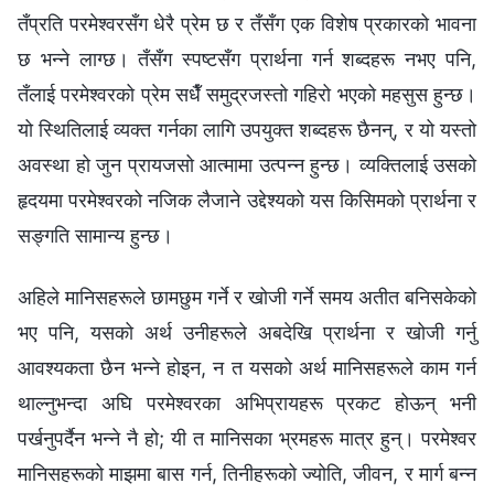
तँप्रति परमेश्‍वरसँग धेरै प्रेम छ र तँसँग एक विशेष प्रकारको भावना
छ भन्‍ने लाग्छ। तँसँग स्पष्टसँग प्रार्थना गर्न शब्दहरू नभए पनि,
तँलाई परमेश्‍वरको प्रेम सधैँ समुद्रजस्तो गहिरो भएको महसुस हुन्छ।
यो स्थितिलाई व्यक्त गर्नका लागि उपयुक्त शब्‍दहरू छैनन्, र यो यस्तो
अवस्था हो जुन प्रायजसो आत्मामा उत्पन्‍न हुन्छ। व्यक्तिलाई उसको
हृदयमा परमेश्‍वरको नजिक लैजाने उद्देश्यको यस किसिमको प्रार्थना र
सङ्गति सामान्य हुन्छ।
अहिले मानिसहरूले छामछुम गर्ने र खोजी गर्ने समय अतीत बनिसकेको
भए पनि, यसको अर्थ उनीहरूले अबदेखि प्रार्थना र खोजी गर्नु
आवश्यकता छैन भन्‍ने होइन, न त यसको अर्थ मानिसहरूले काम गर्न
थाल्नुभन्दा अघि परमेश्‍वरका अभिप्रायहरू प्रकट होऊन् भनी
पर्खनुपर्दैन भन्‍ने नै हो; यी त मानिसका भ्रमहरू मात्र हुन्। परमेश्‍वर
मानिसहरूको माझमा बास गर्न, तिनीहरूको ज्योति, जीवन, र मार्ग बन्‍न