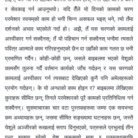
र सेवकाइ गर्न आउनुभयो। यदि तैँले यो दिनको कामको चरण
परमेश्‍वर स्‍वयम्‌को काम हो भनी चिन्न असफल भइस् भने, त्यो तँमा
दर्शनको अभाव भएकोले गर्दा हो। अझै, तँ यस चरणको कामलाई
अस्वीकार गर्न सक्दैनस्; तँ यो पहिचान गर्न सक्दैनस् भन्‍दैमा त्यसले
पवित्र आत्माले काम गरिरहनुभएको छैन वा उहाँको काम गलत छ भनी
प्रमाणित गर्दैन। कोही-कोही छन्, जसले बाइबलमा भएको येशूको
कामसँग तुलना गर्दै वर्तमान कार्यको जाँच गर्दछन् र यस चरणको
कामलाई अस्वीकार गर्न त्यसबाट देखिएको कुनै पनि अमेलहरूको
प्रयोग गर्दछन्। के यो अन्धाको काम होइन र? बाइबलमा लेखिएका
कुराहरू सीमित छन्; तिनले परमेश्‍वरको पूरै कामको प्रतिनिधित्व गर्न
सक्दैनन्। सुसमाचारका चार वटा पुस्तकहरूमा जम्मा एक सयभन्दा
कम अध्यायहरू छन्, जसमा सीमित सङ्ख्यामा घटनाहरू छन्, जस्तै
येशूले अञ्‍जीरको रूखलाई सराप दिनुभएको, पत्रुसले प्रभुलाई तीन
पल्ट इन्कार गरेको, येशू क्रूसको मृत्यु र पुनरुत्थानपछि