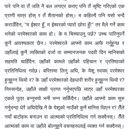
पारे पनि वा तँ जति नै बल लगाएर कराए पनि तँ सृष्टि गरिएको एक
प्राणी मात्र होस् र तँ शैतानको होस्। म कहिल्यै पनि यसो भन्दै
कराउँदिन, “म ईश्‍वर हुँ, म ईश्‍वरको प्यारो छोरा हुँ!” तर मैले गर्ने काम
भनेको परमेश्‍वरको काम हो। के म चिच्याउनु पर्छ? उच्च पारिनुपर्ने
कुनै आवश्यकता छैन। परमेश्‍वरले आफ्नो काम आफै गर्नुहुन्छ र
उहाँलाई कुनै व्यक्तिको दर्जा वा सम्‍मानजनक पदवी दिन मानिसको
सहमति चाहिँदैन: उहाँको कामले उहाँको पहिचान र प्रतिष्ठाको
प्रतिनिधित्व गर्दछ। बप्तिस्मा लिनु अघि, के येशू स्वयम् परमेश्‍वर
हुनुहुन्न थियो र? के उहाँ परमेश्‍वरको देहधारी शरीर हुनुहुन्न थियो र?
निस्सन्देह, उहाँले साक्षी प्राप्त गर्नुभएपछि मात्र उहाँ परमेश्‍वरका
एकले पुत्र बन्नुभयो भनी भन्न सकिँदैन। उहाँले आफ्नो काम सुरु
गर्नुभन्दा धेरै अघिदेखि नै के येशूको नाउँको कुनै मानिस थिएन र? तैँले
नयाँ बाटोहरू बनाउन वा आत्माको प्रतिनिधित्व गर्न सक्दैनस्। तैँले
आत्माको काम वा उहाँले बोल्नुहुने वचनहरूलाई व्यक्त गर्न सक्दैनस्।