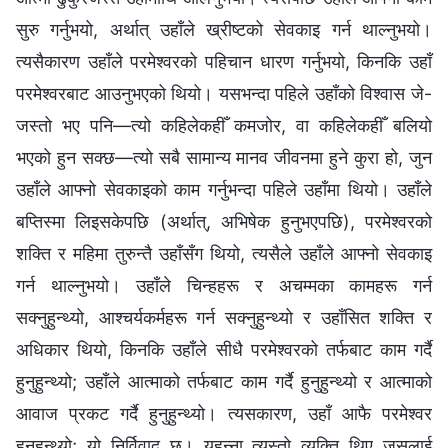
सुरु गर्नुभयो, अर्थात् उहाँले ख्रीष्टको सेवकाइ गर्न थाल्नुभयो।
त्यसैकारण उहाँले परमेश्‍वरको पहिचान धारण गर्नुभयो, किनकि उहाँ
परमेश्‍वरबाट आउनुभएको थियो। यसभन्दा पहिले उहाँको विश्‍वास जे-
जस्तो भए पनि—त्यो कहिलेकहीँ कमजोर, वा कहिलेकहीँ बलियो
भएको हुन सक्छ—त्यो सबै सामान्य मानव जीवनमा हुने कुरा हो, जुन
उहाँले आफ्नो सेवकाइको काम गर्नुभन्दा पहिले उहाँमा थियो। उहाँले
बप्तिस्मा लिइसकेपछि (अर्थात्, अभिषेक हुनुभएपछि), परमेश्‍वरको
शक्ति र महिमा तुरुन्तै उहाँसँग थियो, त्यसैले उहाँले आफ्नो सेवकाइ
गर्न थाल्नुभयो। उहाँले चिन्‍हहरू र अचम्‍मका कामहरू गर्न
सक्नुहुन्थ्यो, आश्‍चर्यकर्महरू गर्न सक्नुहुन्थ्यो र उहाँसित शक्ति र
अधिकार थियो, किनकि उहाँले सीधै परमेश्‍वरको तर्फबाट काम गर्दै
हुनुहुन्थ्यो; उहाँले आत्माको तर्फबाट काम गर्दै हुनुहुन्थ्यो र आत्माको
आवाज प्रकट गर्दै हुनुहुन्थ्यो। त्यसकारण, उहाँ आफै परमेश्‍वर
हुनुहुन्थ्यो; यो निर्विवाद छ। यूहन्ना त्यस्तो व्यक्ति थिए जसलाई