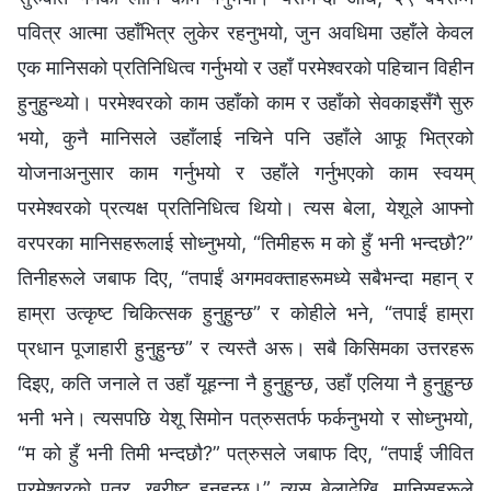
पवित्र आत्मा उहाँभित्र लुकेर रहनुभयो, जुन अवधिमा उहाँले केवल
एक मानिसको प्रतिनिधित्व गर्नुभयो र उहाँ परमेश्‍वरको पहिचान विहीन
हुनुहुन्थ्यो। परमेश्‍वरको काम उहाँको काम र उहाँको सेवकाइसँगै सुरु
भयो, कुनै मानिसले उहाँलाई नचिने पनि उहाँले आफू भित्रको
योजनाअनुसार काम गर्नुभयो र उहाँले गर्नुभएको काम स्वयम्
परमेश्‍वरको प्रत्यक्ष प्रतिनिधित्व थियो। त्यस बेला, येशूले आफ्नो
वरपरका मानिसहरूलाई सोध्नुभयो, “तिमीहरू म को हुँ भनी भन्दछौ?”
तिनीहरूले जबाफ दिए, “तपाईं अगमवक्ताहरूमध्ये सबैभन्दा महान् र
हाम्रा उत्कृष्ट चिकित्सक हुनुहुन्छ” र कोहीले भने, “तपाईं हाम्रा
प्रधान पूजाहारी हुनुहुन्छ” र त्यस्तै अरू। सबै किसिमका उत्तरहरू
दिइए, कति जनाले त उहाँ यूहन्ना नै हुनुहुन्छ, उहाँ एलिया नै हुनुहुन्छ
भनी भने। त्यसपछि येशू सिमोन पत्रुसतर्फ फर्कनुभयो र सोध्नुभयो,
“म को हुँ भनी तिमी भन्दछौ?” पत्रुसले जबाफ दिए, “तपाईं जीवित
परमेश्‍वरको पुत्र, ख्रीष्ट हुनुहुन्छ।” त्यस बेलादेखि, मानिसहरूले