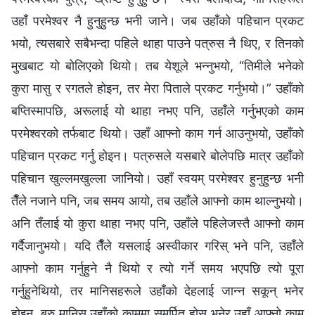
उहाँ परमेश्‍वर नै हुनुहुन्छ भनी जाने। जब उहाँको पहिचान प्रकट
भयो, त्यसबारे सबैभन्दा पहिले थाहा पाउने पत्रुस नै थिए, र तिनको
मुखबाट यो बोलिएको थियो। तब येशूले भन्नुभयो, “तिमीले भनेको
कुरा मासु र रगतले होइन, तर मेरा पिताले प्रकट गर्नुभयो।” उहाँको
बप्तिस्मापछि, अरूलाई यो थाहा नभए पनि, उहाँले गर्नुभएको काम
परमेश्‍वरको तर्फबाट थियो। उहाँ आफ्नो काम गर्न आउनुभयो, उहाँको
पहिचान प्रकट गर्नु होइन। पत्रुसले यसबारे बोलेपछि मात्र उहाँको
पहिचान खुल्लमखुल्ला जानियो। उहाँ स्वयम् परमेश्‍वर हुनुहुन्छ भनी
तैँले नजाने पनि, जब समय आयो, तब उहाँले आफ्नो काम थाल्नुभयो।
अनि तँलाई यो कुरा थाहा नभए पनि, उहाँले पहिलेजस्तै आफ्नो काम
गर्दैजानुभयो। यदि तैँले यसलाई अस्वीकार गरिस् भने पनि, उहाँले
आफ्नो काम गर्नुहुने नै थियो र त्यो गर्ने समय भएपछि त्यो पूरा
गर्नुहुनेथियो, तर मानिसहरूले उहाँको देहलाई जान्न सकून् भनेर
होइन, बरु मानिस उहाँको काममा समर्पित होस् भनेर उहाँ आफ्‍नो काम