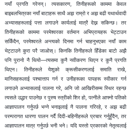
नयाँ प्रगति गरेनन्। त्यसकारण, तिनीहरूको काममा केवल
बाइबलभित्रका नयाँ बाटाहरू साथै अझ राम्रो र अझ बढी यथार्थवादी
अभ्यासहरूलाई पत्ता लगाउने कार्यलाई मात्रै देख्न सकिन्छ। तर
तिनीहरूको काममा परमेश्‍वरका वर्तमान अभिप्रायहरू भेट्टाउन
सकिँदैन, परमेश्‍वरले अन्त्यको दिनमा गर्न चाहनुभएका नयाँ काम
भेट्टाउने कुरा परै जाओस्। किनकि तिनीहरूले हिँडेका बाटो अझै
पनि पुरानो नै थियो—त्यसमा कुनै नवीकरण थिएन र कुनै प्रगति
थिएन। तिनीहरूले येशूको क्रूसीकरणलाई समाति राखे,
मानिसहरूलाई पश्‍चात्ताप गर्न र उनीहरूका पापहरू स्वीकार गर्न
लगाउने अभ्यासलाई पालना गरे, अनि जो आखिरीसम्म स्थिर रहन्छ
त्यसले उद्धार पाउनेछ र पुरुष स्त्रीको शिर हो, पत्नीले आफ्‍नो पतिको
आज्ञापालन गर्नुपर्छ भन्‍ने भनाइलाई नै पालना गरिरहे, र अझ बढी
परम्परागत धारणा पालन गर्दै दिदी-बहिनीहरूले प्रचार गर्नुहुँदैन, तर
आज्ञापालन मात्र गर्नुपर्छ भनी भने। यदि यस्तो प्रकारको नेतृत्वलाई