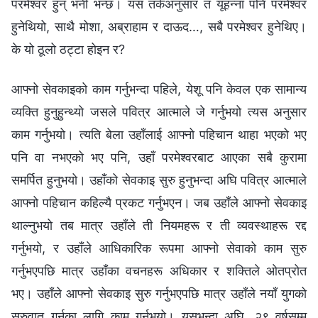
परमेश्‍वर हुन् भनी भन्छ। यस तर्कअनुसार त यूहन्ना पनि परमेश्‍वर
हुनेथियो, साथै मोशा, अब्राहाम र दाऊद…, सबै परमेश्‍वर हुनेथिए।
के यो ठूलो ठट्टा होइन र?
आफ्नो सेवकाइको काम गर्नुभन्दा पहिले, येशू पनि केवल एक सामान्य
व्यक्ति हुनुहुन्थ्यो जसले पवित्र आत्माले जे गर्नुभयो त्यस अनुसार
काम गर्नुभयो। त्यति बेला उहाँलाई आफ्नो पहिचान थाहा भएको भए
पनि वा नभएको भए पनि, उहाँ परमेश्‍वरबाट आएका सबै कुरामा
समर्पित हुनुभयो। उहाँको सेवकाइ सुरु हुनुभन्दा अघि पवित्र आत्माले
आफ्नो पहिचान कहिल्यै प्रकट गर्नुभएन। जब उहाँले आफ्नो सेवकाइ
थाल्‍नुभयो तब मात्र उहाँले ती नियमहरू र ती व्यवस्थाहरू रद्द
गर्नुभयो, र उहाँले आधिकारिक रूपमा आफ्नो सेवाको काम सुरु
गर्नुभएपछि मात्र उहाँका वचनहरू अधिकार र शक्तिले ओतप्रोत
भए। उहाँले आफ्नो सेवकाइ सुरु गर्नुभएपछि मात्र उहाँले नयाँ युगको
सुरुवात गर्नका लागि काम गर्नुभयो। यसभन्दा अघि, २९ वर्षसम्म