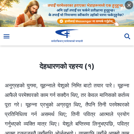
देहधारणको रहस्य (१)
देहधारणको रहस्य (१)
अनुग्रहको युगमा, यूहन्नाले येशूको निम्ति बाटो तयार पारे। यूहन्ना
आफैले परमेश्‍वरको काम गर्न सक्दैन थिए, तर केवल मानिसको कर्तव्य
पूरा गरे। यूहन्ना प्रभुको अग्रदूत थिए, तैपनि तिनी परमेश्‍वरको
प्रतिनिधित्व गर्न असमर्थ थिए; तिनी पवित्र आत्माले प्रयोग
गर्नुभएको व्यक्ति मात्र थिए। येशूले बप्तिस्मा लिनुभएपछि, पवित्र
आत्मा ढुकुरजस्तै उहाँमाथि ओर्लनुभयो। त्यसपछि उहाँले आफ्नो काम