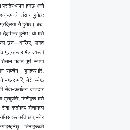
ै प्रतिस्थापन हुनेछ भन्‍ने
रूअनुरूपको संसार हुनेछ;
रक्रिया नै हुनेछ। बरु,
ो देहभित्र हुनेछ; यो मेरो
ै तरिका छैन—आखिर, मानव
ठ पुत्रहरू र मैले त्यस्तो
 शैतान मबाट पूर्ण रूपमा
न सक्दैन। युगहरूभरि,
युगहरूभरि, मेरो ज्येष्ठ
यी सेवा-कर्ताहरू वफादार
ृत्युपछि, तिनीहरू मेरो
 सेवा-कर्ताहरू शैतानका
ने मानिसहरू कति छन् भनेर
्न लगाइरहनेछु। तिनीहरूको