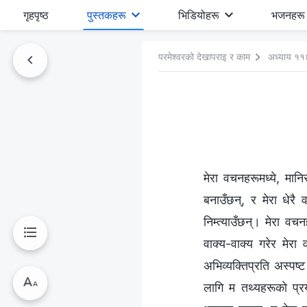
गृहपृष्ठ
पुस्तकहरू
भिडियोहरू
भजनहरू
परमेश्‍वरको देखापराइ र काम
अध्याय ११
मेरा वचनहरूमध्ये, मान
बनाउँछन्, र मेरा धेर
निम्त्याउँछन्। मेरा वच
वाक्य-वाक्य गरेर मेरा
अभिव्यक्तिप्रति अस्पष
लागि म तथ्यहरूको प्र