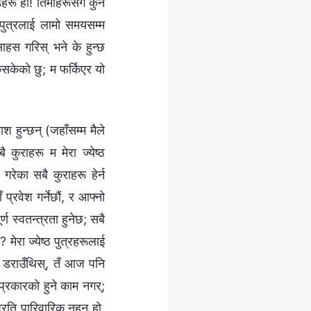
डहरू हो! तिमीहरूसँग कुनै
 पुत्रलाई लामो समयसम्म
साहस गरिस् भने के हुन्छ
सकिसकेको छु; म फर्किएर यो
ाश हुन्छन् (जहाँसम्‍म मैले
 कुराहरू म मेरा ज्येष्ठ
 गरेका सबै कुराहरू हेर्न
प्रवेश गर्नेछौं, र आफ्‍नो
ण स्वतन्त्रता हुनेछ; सबै
 मेरा ज्येष्ठ पुत्रहरूलाई
ी डराउँथिस्, तँ आज पनि
 प्रकारको हुने काम नगर्;
्रति पारिवारिक नहुनु हो,