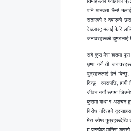
तिमीहरूको गवाहीको प्रती
पनि मानवता छैन! मलाई 
सताएको र दबाएको छस्; म
देख्लास्; मलाई फेरि लज्ज
जनावरहरूको झुण्डलाई मैले
सबै कुरा मेरा हातमा पूरा 
घृणा गर्ने ती जनावरहरू
पुत्रहरूलाई हेर्न दिन्छ
दिन्छु। त्यसपछि, हामी सि
जीवन नयाँ रूपमा जिउनेछौ
कुरामा बाधा र अड्चन हुने
विरोध गरिरहने दुस्साह
मेरा ज्येष्ठ पुत्रहरूदे
म प्रत्येक मानिस कस्तो 