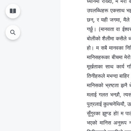
ध्यानमा राख्दा, म मे
उपलब्धिहरू एकसाथ भइरह
छन्, र यही जगमा, मैले 
गर्छु। (मानवता वा ईश्‍
बोलीको शैलीमा कसैले ध्
हो। म सबै मानवका निम्ति
मानिसहरूका बीचमा मेरो
मूर्खताका साथ कार्य गर
तिनीहरूले मभन्दा बाहिर
मानिसको भ्रष्टता झनै ध
मलाई गलत भन्छौ, त्यस
पुत्रलाई कुल्‍चनेथियौ,
सुँगुरका झुण्ड हो! म प
भएको मानिस अनुरूप नहुन