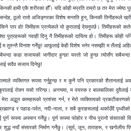
िनकी हामी एकै शरीरका हौँ। यदि कोही मप्रति राम्रो छ तर मेरा ज्येष्ठ पुत्
ःसन्देह, ठूलो रातो अजिङ्गरका विशेष सन्तति हुन्, किनकी तिनीहरूले ख्र
किने पाप हो! तिमीहरू प्रत्येकले यो कुरालाई देख्‍नुपर्छ। तिमीहरूको कर्तव
येष्ठ पुत्रहरूको गवाही दिनु नै तिमीहरूको दायित्व हो। तिमीहरू कोही पनि 
लाई म तुरुन्तै विनाश गर्नेछु! आफूलाई केही विशेष भनेर नसम्झी! म तँलाई अहि
 सबैभन्दा कडा सजायको भागीदार हुन्छ! यस्तो जो हुन्छ त्योसँग सबैभन्
लाई सदैव सजाय दिनेछु!
त्माले व्यक्तिगत रूपमा गर्नुहुन्छ र म कुनै पनि प्रकारको शैतानलाई अवरो
े कुरालाई रोक्न यसो गरिन्छ। अन्त्यमा, म वयस्क र बालबालिका दुवैलाई उठ
न, मेरा अद्भुत कामहरूको प्रशंसा गर्न, र मेरो व्यक्तित्वको प्रकटीकरणको
ण ब्रह्माण्ड र पहाड-पर्वत, नदी-नाला, र सबै कुराहरूलाई थर्काउँदै पृथ्वीक
 पूर्ण रूपमा अपमान गर्नेछु। पूर्ण रूपमा फोहोर र नीच पुरानो संसारको वि
 र शुद्ध नयाँ संसारको निर्माण गर्नेछु। (सूर्य, जून, ताराहरू, र खगोलीय प