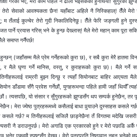
क्षा गरेको भए, मेरो काम पहिले नै ढीला भइसकेको हुनेथियो! सुँगुरका झुण्
तेरो सेवाको आवश्यकता छैन! यहाँबाट अहिले नै निस्किहाल्! तैँले मेरो
 तँलाई कुल्चेर तेरो गुदी निकालिदिनेछु। तैँले फेरि जङ्गली हुने दुस्
ित पार्ने प्रयास गरिस् भने के हुन्छ देख्लास्! मैले मेरो महान् काम पूरा 
 समाप्‍त गर्नैपर्छ!
हुन्छन् (जहाँसम्‍म मैले प्रेम गर्नेहरूको कुरा छ), र सबै कुरा मेरै हातमा विन
, र मैले घृणा गर्ने मानिस, वस्तु, र कुराहरूको कुरा छ)। मैले गर्ने सबै
ु, तिनीहरूलाई राम्ररी बुझ्न दिन्छु र त्यहाँ सियोनबाट बाहिर आएयता मैले
योन डाँडामा सँगै प्रवेश गर्नेछौं, युगहरूभन्दा पहिले हामी जहाँ थियौँ त्यहाँ 
ं। त्यसपछि, यो संसार र सुँगुरहरूको झुण्डसँग थप सम्पर्क हुनेछैन, तर पूर्
छैन। मेरा ज्येष्ठ पुत्रहरूमध्ये कसैलाई बाधा पुर्‍याउने दुस्साहस कसले गर्छ?
स कसले गर्छ? म तिनीहरूलाई सजिलै छाड्नेछैन! तँ विगतमा मदेखि जसर
खि त्यसरी नै डराउनुपर्छ। मेरो अगाडि एक प्रकारको हुने र मेरो पछाडि अर्कै
छ भनेर एकदमै स्पष्टसँग देख्छु। मेरो पुत्रप्रति निष्ठावान् नहुनु भनेको मप