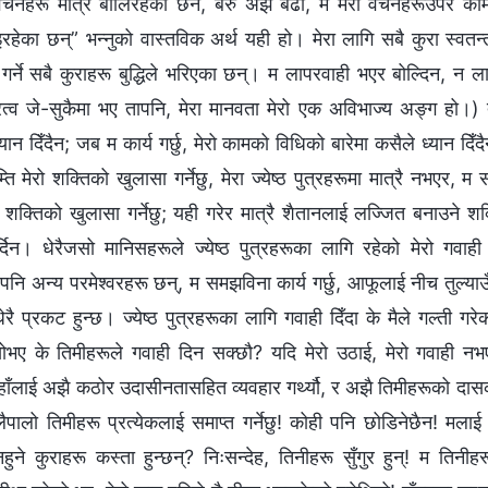
रा वचनहरू मात्रै बोलिरहेको छैन, बरु अझ बढी, म मेरा वचनहरूउपर का
ेका छन्” भन्नुको वास्तविक अर्थ यही हो। मेरा लागि सबै कुरा स्वतन्त्
गर्ने सबै कुराहरू बुद्धिले भरिएका छन्। म लापरवाही भएर बोल्दिन, न 
वरत्व जे-सुकैमा भए तापनि, मेरा मानवता मेरो एक अविभाज्य अङ्ग हो।) 
यान दिँदैन; जब म कार्य गर्छु, मेरो कामको विधिको बारेमा कसैले ध्यान द
 मेरो शक्तिको खुलासा गर्नेछु, मेरा ज्येष्ठ पुत्रहरूमा मात्रै नभएर, म स
 शक्तिको खुलासा गर्नेछु; यही गरेर मात्रै शैतानलाई लज्जित बनाउने शक
्दिन। धेरैजसो मानिसहरूले ज्येष्ठ पुत्रहरूका लागि रहेको मेरो गवाही ग
 पनि अन्य परमेश्‍वरहरू छन्, म समझविना कार्य गर्छु, आफूलाई नीच तुल्याउ
ेरै प्रकट हुन्छ। ज्येष्ठ पुत्रहरूका लागि गवाही दिँदा के मैले गल्ती गर
ोभए के तिमीहरूले गवाही दिन सक्छौ? यदि मेरो उठाई, मेरो गवाही नभए
 उहाँलाई अझै कठोर उदासीनतासहित व्यवहार गर्थ्यौ, र अझै तिमीहरूको दासको
ालैपालो तिमीहरू प्रत्येकलाई समाप्‍त गर्नेछु! कोही पनि छोडिनेछैन! मल
े कुराहरू कस्ता हुन्छन्? निःसन्देह, तिनीहरू सुँगुर हुन्! म तिनीहर