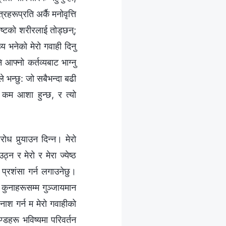
रहरूप्रति अर्कै मनोवृत्ति
ीष्टको शरीरलाई तोड्छन्;
्य भनेको मेरो गवाही दिनु
आफ्नो कर्तव्यबाट भाग्‍नु
ले भन्छु: जो सबैभन्दा बढी
दा कम आशा हुन्छ, र त्यो
ध पुर्‍याउन दिन्न। मेरो
्न र मेरो र मेरा ज्येष्ठ
 प्रशंसा गर्न लगाउनेछु।
ो कुनाहरूसम्म गुञ्जायमान
नाश गर्न म मेरो गवाहीको
िण्डहरू भविष्यमा परिवर्तन