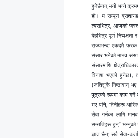
हुनेछैनन् भनी भन्‍ने क्रम
हो। म सम्पूर्ण ब्रह्मा
त्यसभित्र, आजको जस्तो
देहभित्र पूर्ण निष्पक्षत
राज्यभन्दा एकदमै फरक 
संसार भनेको मानव संसार न
संसारमाथि क्षेत्राधिका
विनाश भएको हुनेछ), 
(जतिसुकै निष्ठावान् भए
पुत्रको रूपमा काम गर्न
भए पनि, तिनीहरू आखिर 
सेवा गर्नका लागि मानव
सन्ततिहरू हुन्” भन्‍नुक
ज्ञात छैन; सबै सेवा-कर्