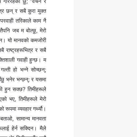
म गरिरहेको छु; “वचन र
र छन् र सबै कुरा मुक्त
लापरवाही तरिकाले काम नै
तैपनि जब म बोल्छु, मेरो
िँदैन। यो मानवको कमजोरी
बै राष्ट्रहरूभित्र र सबै
्तिशाली गवाही हुन्छ। म
ल्ती हो भन्‍ने सोच्छन्;
ँछु भनेर भन्छन्; र यसमा
ेको हुन सक्छ? तिमीहरूले
को भए, तिमीहरूले मेरो
 रूपमा व्यवहार गर्थ्यौ।
ाई बताओ, सामान्य मानवता
ूलाई हेर्न सक्दिन। मैले