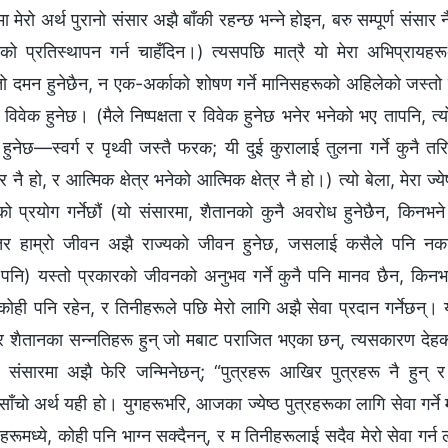
मा मेरो अर्थ पुरानो संसार अझै बाँकी रहन्छ भन्‍ने होइन, बरु सम्पूर्ण संसार न
ण्डको प्रतिस्थापन गर्न चाहँदिन।) त्यसपछि मात्रै यो मेरा अभिप्रायह
 दमन हुनेछैन, न एक-अर्काको शोषण गर्ने मानिसहरूको अहिलेको जस्तो प्
ा र विवेक हुनेछ। (मैले निष्पक्षता र विवेक हुनेछ भनेर भनेको भए तापनि, त्य
हुनेछ—स्वर्ग र पृथ्वी जस्तै फरक; यी दुई कुरालाई तुलना गर्ने कुन
ै हो, र आत्मिक क्षेत्र भनेको आत्मिक क्षेत्र नै हो।) त्यो बेला, मेरा ज्येष्
रको प्रयोग गर्नेछौं (यो संसारमा, शैतानको कुनै अवरोध हुनेछैन, किनभने
तर हाम्रो जीवन अझै राज्यको जीवन हुनेछ, जसलाई कसैले पनि नकार्
 पनि) यस्तो प्रकारको जीवनको अनुभव गर्ने कुनै पनि मानव छैन, किनभने 
े कोही पनि रहेन, र तिनीहरूले पछि मेरो लागि अझै सेवा प्रदान गर्नेछन्। 
शैतानका सन्नतिहरू हुन् जो मबाट पराजित भएका छन्, त्यसकारण देहको म
 संसारमा अझै फेरि जन्मिनेछन्; “पुत्रहरू आखिर पुत्रहरू नै हुन् र
ो साँचो अर्थ यही हो। युगहरूभरि, आजका ज्येष्ठ पुत्रहरूका लागि सेवा गर्
ताहरूमध्ये, कोही पनि भाग्न सक्दैनन्, र म तिनीहरूलाई सदैव मेरो सेवा गर