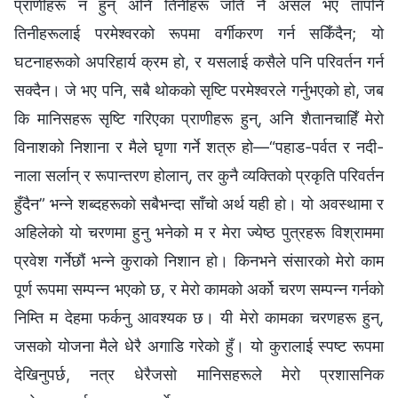
प्राणीहरू न हुन् अनि तिनीहरू जति नै असल भए तापनि
तिनीहरूलाई परमेश्‍वरको रूपमा वर्गीकरण गर्न सकिँदैन; यो
घटनाहरूको अपरिहार्य क्रम हो, र यसलाई कसैले पनि परिवर्तन गर्न
सक्दैन। जे भए पनि, सबै थोकको सृष्टि परमेश्‍वरले गर्नुभएको हो, जब
कि मानिसहरू सृष्टि गरिएका प्राणीहरू हुन्, अनि शैतानचाहिँ मेरो
विनाशको निशाना र मैले घृणा गर्ने शत्रु हो—“पहाड-पर्वत र नदी-
नाला सर्लान् र रूपान्तरण होलान्, तर कुनै व्यक्तिको प्रकृति परिवर्तन
हुँदैन” भन्‍ने शब्दहरूको सबैभन्दा साँचो अर्थ यही हो। यो अवस्थामा र
अहिलेको यो चरणमा हुनु भनेको म र मेरा ज्येष्ठ पुत्रहरू विश्राममा
प्रवेश गर्नेछौं भन्‍ने कुराको निशान हो। किनभने संसारको मेरो काम
पूर्ण रूपमा सम्पन्‍न भएको छ, र मेरो कामको अर्को चरण सम्पन्‍न गर्नको
निम्ति म देहमा फर्कनु आवश्यक छ। यी मेरो कामका चरणहरू हुन्,
जसको योजना मैले धेरै अगाडि गरेको हुँ। यो कुरालाई स्पष्ट रूपमा
देखिनुपर्छ, नत्र धेरैजसो मानिसहरूले मेरो प्रशासनिक