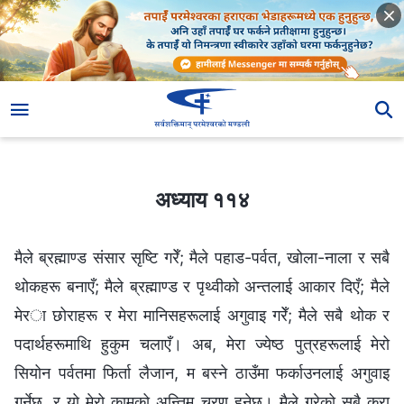
अध्याय ११४
अध्याय ११४
मैले ब्रह्माण्ड संसार सृष्टि गरेँ; मैले पहाड-पर्वत, खोला-नाला र सबै
थोकहरू बनाएँ; मैले ब्रह्माण्ड र पृथ्वीको अन्तलाई आकार दिएँ; मैले
मेरा छोराहरू र मेरा मानिसहरूलाई अगुवाइ गरेँ; मैले सबै थोक र
पदार्थहरूमाथि हुकुम चलाएँ। अब, मेरा ज्येष्ठ पुत्रहरूलाई मेरो
सियोन पर्वतमा फिर्ता लैजान, म बस्‍ने ठाउँमा फर्काउनलाई अगुवाइ
गर्नेछु, र यो मेरो कामको अन्तिम चरण हुनेछ। मैले गरेको सबै कुरा