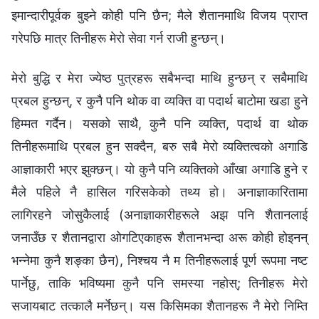
इमान्दारीपूर्वक बुझ्‍ने कोही पनि छैन; मैले शैतानमाथि विजय प्राप्त
गरेपछि मात्र तिनीहरू मेरो सेवा गर्न राजी हुन्छन्।
मेरो बुद्धि र मेरा ज्येष्ठ पुत्रहरू सबैभन्दा माथि हुन्छन् र सबैमाथि
प्रबल हुन्छन्, र कुनै पनि थोक वा व्यक्ति वा पदार्थ बाटोमा खडा हुने
हिम्मत गर्दैन। यसको साथै, कुनै पनि व्यक्ति, पदार्थ वा थोक
तिनीहरूमाथि प्रबल हुन सक्दैन, बरु सबै मेरो व्यक्तित्वको अगाडि
आज्ञाकारी भएर झुक्छन्। यो कुनै पनि व्यक्तिको आँखा अगाडि हुने र
मैले पहिले नै हासिल गरिसकेको तथ्य हो। अनाज्ञाकारितामा
लागिरहने जोसुकैलाई (अनाज्ञाकारीहरूले अझ पनि शैतानलाई
जनाउँछ र शैतानद्वारा ओगटिएकाहरू शैतानभन्दा अरू कोही होइनन्
भन्‍नेमा कुनै शङ्का छैन), निश्‍चय नै म तिनीहरूलाई पूर्ण रूपमा नष्ट
पार्नेछु, ताकि भविष्यमा कुनै पनि समस्या नहोस्; तिनीहरू मेरो
सजायबाट तत्कालै मर्नेछन्। यस किसिमका शैतानहरू नै मेरो निम्ति