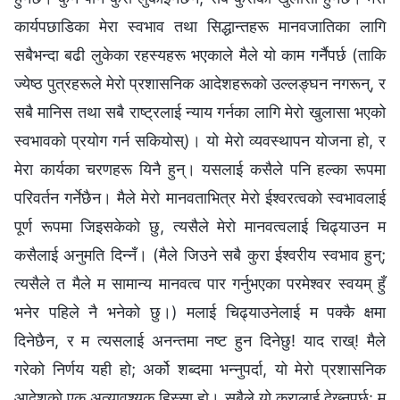
कार्यपछाडिका मेरा स्वभाव तथा सिद्धान्तहरू मानवजातिका लागि
सबैभन्दा बढी लुकेका रहस्यहरू भएकाले मैले यो काम गर्नैपर्छ (ताकि
ज्येष्ठ पुत्रहरूले मेरो प्रशासनिक आदेशहरूको उल्लङ्घन नगरून्, र
सबै मानिस तथा सबै राष्ट्रलाई न्याय गर्नका लागि मेरो खुलासा भएको
स्वभावको प्रयोग गर्न सकियोस्)। यो मेरो व्यवस्थापन योजना हो, र
मेरा कार्यका चरणहरू यिनै हुन्। यसलाई कसैले पनि हल्‍का रूपमा
परिवर्तन गर्नेछैन। मैले मेरो मानवताभित्र मेरो ईश्‍वरत्वको स्वभावलाई
पूर्ण रूपमा जिइसकेको छु, त्यसैले मेरो मानवत्वलाई चिढ्याउन म
कसैलाई अनुमति दिन्नँ। (मैले जिउने सबै कुरा ईश्‍वरीय स्वभाव हुन्;
त्यसैले त मैले म सामान्य मानवत्व पार गर्नुभएका परमेश्‍वर स्‍वयम्‌ हुँ
भनेर पहिले नै भनेको छु।) मलाई चिढ्याउनेलाई म पक्कै क्षमा
दिनेछैन, र म त्यसलाई अनन्तमा नष्‍ट हुन दिनेछु! याद राख्! मैले
गरेको निर्णय यही हो; अर्को शब्दमा भन्नुपर्दा, यो मेरो प्रशासनिक
आदेशको एक अत्यावश्यक हिस्सा हो। सबैले यो कुरालाई देख्‍नुपर्छ: म