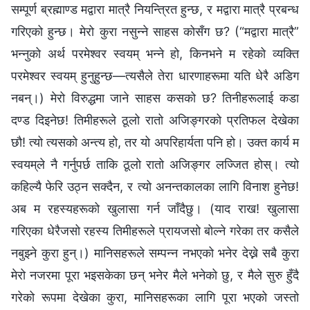
सम्पूर्ण ब्रह्माण्ड मद्वारा मात्रै नियन्त्रित हुन्छ, र मद्वारा मात्रै प्रबन्ध
गरिएको हुन्छ। मेरो कुरा नसुन्ने साहस कोसँग छ? (“मद्वारा मात्रै”
भन्नुको अर्थ परमेश्‍वर स्वयम् भन्‍ने हो, किनभने म रहेको व्यक्ति
परमेश्‍वर स्वयम् हुनुहुन्छ—त्यसैले तेरा धारणाहरूमा यति धेरै अडिग
नबन्।) मेरो विरुद्धमा जाने साहस कसको छ? तिनीहरूलाई कडा
दण्ड दिइनेछ! तिमीहरूले ठूलो रातो अजिङ्गरको प्रतिफल देखेका
छौ! त्यो त्यसको अन्त्य हो, तर यो अपरिहार्यता पनि हो। उक्त कार्य म
स्वयम्‌ले नै गर्नुपर्छ ताकि ठूलो रातो अजिङ्गर लज्जित होस्। त्यो
कहिल्यै फेरि उठ्न सक्दैन, र त्यो अनन्तकालका लागि विनाश हुनेछ!
अब म रहस्यहरूको खुलासा गर्न जाँदैछु। (याद राख! खुलासा
गरिएका धेरैजसो रहस्य तिमीहरूले प्रायजसो बोल्ने गरेका तर कसैले
नबुझ्ने कुरा हुन्।) मानिसहरूले सम्पन्न नभएको भनेर देख्ने सबै कुरा
मेरो नजरमा पूरा भइसकेका छन् भनेर मैले भनेको छु, र मैले सुरु हुँदै
गरेको रूपमा देखेका कुरा, मानिसहरूका लागि पूरा भएको जस्तो