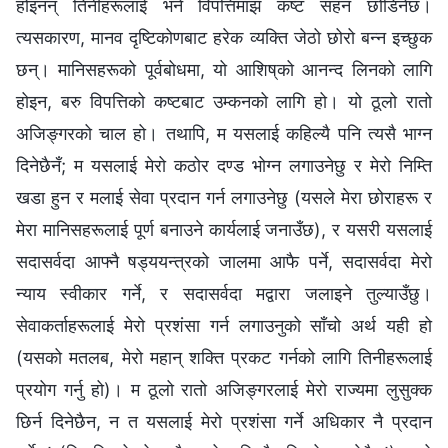
होइनन् तिनीहरूलाई भने विपत्तिमाझ कष्‍ट सहन छोडिनेछ।
त्यसकारण, मानव दृष्टिकोणबाट हरेक व्यक्ति जेठो छोरो बन्न इच्छुक
छन्। मानिसहरूको पूर्वबोधमा, यो आशिष्‌को आनन्द लिनको लागि
होइन, बरु विपत्तिको कष्‍टबाट उम्कनको लागि हो। यो ठूलो रातो
अजिङ्गरको चाल हो। तथापि, म यसलाई कहिल्यै पनि त्यसै भाग्न
दिनेछैनँ; म यसलाई मेरो कठोर दण्ड भोग्न लगाउनेछु र मेरो निम्ति
खडा हुन र मलाई सेवा प्रदान गर्न लगाउनेछु (यसले मेरा छोराहरू र
मेरा मानिसहरूलाई पूर्ण बनाउने कार्यलाई जनाउँछ), र यसरी यसलाई
सदासर्वदा आफ्नै षड्ययन्त्रको जालमा आफै पर्ने, सदासर्वदा मेरो
न्याय स्वीकार गर्ने, र सदासर्वदा मद्वारा जलाइने तुल्याउँछु।
सेवाकर्ताहरूलाई मेरो प्रशंसा गर्न लगाउनुको साँचो अर्थ यही हो
(यसको मतलब, मेरो महान् शक्ति प्रकट गर्नको लागि तिनीहरूलाई
प्रयोग गर्नु हो)। म ठूलो रातो अजिङ्गरलाई मेरो राज्यमा लुसुक्क
छिर्न दिनेछैन, न त यसलाई मेरो प्रशंसा गर्ने अधिकार नै प्रदान