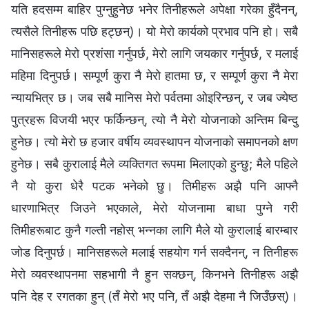
यति हदसम्‍म बाहिर पुग्नुहुनेछ भनेर तिनीहरूले अपेक्षा गरेका हुँदैनन्,
त्यसैले तिनीहरू पछि हट्छन्)। यो मेरो कार्यको प्रभाव पनि हो। सबै
मानिसहरूले मेरो प्रशंसा गर्नुपर्छ, मेरो लागि जयकार गर्नुपर्छ, र मलाई
महिमा दिनुपर्छ। सम्पूर्ण कुरा नै मेरो हातमा छ, र सम्पूर्ण कुरा नै मेरा
न्यायभित्र छ। जब सबै मानिस मेरो पर्वतमा ओइरिन्छन्, र जब ज्येष्ठ
पुत्रहरू विजयी भएर फर्किन्छन्, त्यो नै मेरो योजनाको अन्तिम बिन्दु
हुनेछ। त्यो मेरो छ हजार वर्षीय व्यवस्थापन योजनाको समापनको क्षण
हुनेछ। सबै कुरालाई मैले व्यक्तिगत रूपमा मिलाएको हुन्छु; मैले पहिले
नै यो कुरा धेरै पटक भनेको छु। तिमीहरू अझै पनि आफ्नै
धारणाभित्र जिउने भएकाले, मेरो योजनामा बाधा पुग्ने गरी
तिमीहरूबाट कुनै गल्ती नहोस् भन्नका लागि मैले यो कुरालाई बारम्बार
जोड दिनुपर्छ। मानिसहरूले मलाई सहयोग गर्न सक्दैनन्, न तिनीहरू
मेरो व्यवस्थापनमा सहभागी नै हुन सक्छन्, किनभने तिनीहरू अझै
पनि देह र रगतका हुन् (तँ मेरो भए पनि, तँ अझै देहमा नै जिउँछस्)।