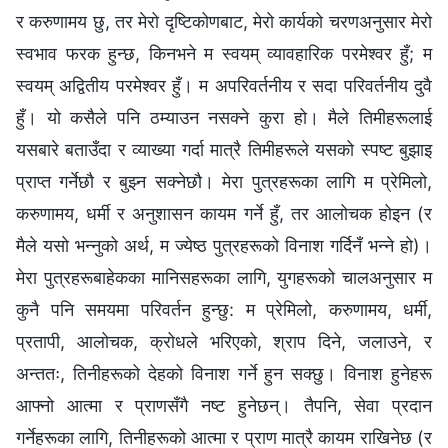
र करुणामय छु, तर मेरो दृष्टिकोणबाट, मेरो कार्यको चरणअनुसार मेरो
स्वभाव फरक हुन्छ, किनभने म स्‍वयम्‌ व्यावहारिक परमेश्‍वर हुँ; म
स्वयम् अद्वितीय परमेश्‍वर हुँ। म अपरिवर्तनीय र सदा परिवर्तनीय दुवै
हुँ। यो कसैले पनि ठम्याउन नसक्ने कुरा हो। मैले तिमीहरूलाई
यसबारे बताउँदा र व्याख्या गर्दा मात्रै तिमीहरूले यसको स्पष्‍ट बुझाइ
प्राप्त गर्नेछौ र बुझ्न सक्नेछौ। मेरा पुत्रहरूका लागि म प्रेमिलो,
करुणामय, धर्मी र अनुशासन कायम गर्ने हुँ, तर आलोचक होइन (र
मैले यसो भन्नुको अर्थ, म ज्येष्ठ पुत्रहरूको विनाश गर्दिनँ भन्‍ने हो)।
मेरा पुत्रहरूबाहेकका मानिसहरूका लागि, युगहरूको चालअनुसार म
कुनै पनि समयमा परिवर्तन हुन्छु: म प्रेमिलो, करुणामय, धर्मी,
प्रतापी, आलोचक, क्रोधले भरिएको, श्राप दिने, जलाउने, र
अन्ततः, तिनीहरूको देहको विनाश गर्ने हुन सक्छु। विनाश हुनेहरू
आफ्नो आत्मा र प्राणसँगै नष्‍ट हुनेछन्। तैपनि, सेवा प्रदान
गर्नेहरूका लागि, तिनीहरूको आत्मा र प्राण मात्रै कायम राखिनेछ (र