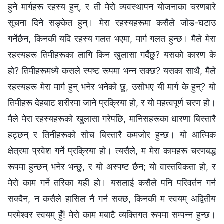
हुने मार्गहरू रहस्य हुन्, र ती मेरो व्यवस्थापन योजनाका चरणबारे
सूचना दिने सङ्केत हुन्। मेरा रहस्यहरूमा कसैले जोड-घटाउ
गर्नेछैन, किनकी यदि रहस्य गलत भएमा, मार्ग गलत हुन्छ। मैले मेरा
रहस्यहरू तिमीहरूका लागि किन खुलासा गर्दैछु? यसको कारण के
हो? तिमीहरूमध्ये कसले स्पष्‍ट रूपमा भन्न सक्छ? यसका साथै, मैले
रहस्यहरू मेरा मार्ग हुन् भनेर भनेको छु, उसोभए यी मार्ग के हुन्? यो
तिमीहरू देहबाट शरीरमा जाने प्रक्रिया हो, र यो महत्वपूर्ण चरण हो।
मैले मेरा रहस्यहरूको खुलासा गरेपछि, मानिसहरूका धारणा बिस्तारै
हट्छन् र तिनीहरूको सोच बिस्तारै कमजोर हुन्छ। यो आत्मिक
क्षेत्रमा प्रवेश गर्ने प्रक्रिया हो। त्यसैले, म मेरा कामहरू चरणबद्ध
रूपमा हुन्छन् भनेर भन्छु, र यो अस्पष्‍ट छैन; यो वास्तविकता हो, र
मेरो काम गर्ने तरिका यही हो। यसलाई कसैले पनि परिवर्तन गर्न
सक्दैन, न कसैले हासिल नै गर्न सक्छ, किनकी म स्वयम् अद्वितीय
परमेश्‍वर स्वयम् हुँ! मेरो काम मबाटै व्यक्तिगत रूपमा सम्पन्न हुन्छ।