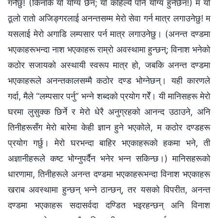
गर्नेछु! (किनकि यो योग्य छैन; यो कहिल्यै पनि योग्य हुनेछैन!) म यो
ठूलो रातो अजिङ्गरलाई अनन्तसम्म मेरो सेवा गर्न मात्र लगाउनेछु! म
यसलाई मेरो अगाडि लम्पसार पर्न मात्र लगाउनेछु। (अनन्त दण्डमा
भएकाहरूभन्दा नाश भएकाहरू राम्रो अवस्थामा हुन्छन्; विनाश भनेको
कठोर सजायको अस्थायी स्वरूप मात्र हो, जबकि अनन्त दण्डमा
भएकाहरूले अनन्तकालसम्मै कठोर दण्ड भोग्नेछन्। यही कारणले
गर्दा, मैले “लम्पसार पर्नु” भन्‍ने शब्दको प्रयोग गरेँ। यी मानिसहरू मेरो
घरमा लुसुक्क छिर्ने र मेरो धेरै अनुग्रहको आनन्द उठाउने, अनि
तिनीहरूसँग मेरो बारेमा केही ज्ञान हुने भएकोले, म कठोर दण्डहरू
प्रयोग गर्छु। मेरो घरभन्दा बाहिर भएकाहरूको हकमा भने, ती
अज्ञानीहरूले कष्‍ट भोग्नुपर्दैन भनेर भन्न सकिन्छ।) मानिसहरूको
धारणामा, तिनीहरूले अनन्त दण्डमा भएकाहरूभन्दा विनाश भएकाहरू
खराब अवस्थामा हुन्छन् भन्‍ने ठान्छन्, तर यसको विपरीत, अनन्त
दण्डमा भएकाहरू सदासर्वदा दण्डित भइरहन्छन् अनि विनाश