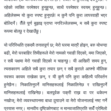
रहेको व्यक्ति परमेश्‍वर हुनुहुन्छ, साथै परमेश्‍वर स्वयम् हुनुहुन्छ।
अहिलेसम्म यो कुरा स्पष्‍ट हुनुपर्छ! म कुनै पनि कुरा लापरवाही भएर
बोल्दिनँ। तैँले पूर्ण बुझाइ प्राप्त नगरिञ्‍जेलसम्‍म, म सबै कुरा स्पष्‍ट
रूपमा बोल्छु र देखाउँछु।
यो परिस्थिति एकदमै तनावपूर्ण छ; मेरो घरमा मात्रै होइन, बरु योभन्दा
बढी, मेरो घरबाहिर तिमीहरूले मेरो नामको गवाही दिएको, ममा जिएको,
र सबै पक्षमा मेरो गवाही दिएको म चाहन्छु। यी आखिरी समय हुन्,
त्यसकारण अहिले सबै कुरा तयार छन् र सबै कुराले आफ्नो मौलिक
स्वरूप कायम राखेका छन्, र यी कुनै पनि कुरा कहिल्यै परिवर्तन
हुनेछैन। निकालिनुपर्ने मानिसहरूलाई निकालिनेछ र राखिनुपर्ने
मानिसहरूलाई राखिनेछ। बलपूर्वक पक्री राख्न वा पर धकेल्न
नखोज्; मेरो व्यवस्थापनमा बाधा पुर्‍याउने वा मेरो योजनालाई नष्ट गर्ने
प्रयास नगर्। मानवीय दृष्टिकोणबाट म मानवजातिप्रति सधैँ प्रेमिलो