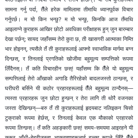
सामना गर्नु पर्दा, तैँले हरेक मामिलामा तीमाथि ध्यानपूर्वक विचार
गर्नुपर्छ। म यो किन भन्छु? म यो भन्छु, किनकि आज तँमाथि
आइलाग्‍ने कुराहरू आखिर छोटो अवधिका परीक्षाहरू हुन् जुन बारम्बार
देखा पर्छन्; सायद जहाँसम्म तेरो कुरा छ, ती खासगरी आत्माका निम्ति
भार होइनन्, त्यसैले तँ ती कुराहरूलाई आफ्नो स्वाभाविक मार्गमा बग्न
दिन्छस्, र तिनलाई प्रगतिको खोजीमा बहुमूल्य सम्पत्तिको रूपमा
लिँदैनस्। तँ कति विचारहीन छस्! यहाँसम्म कि तैँले यो बहुमूल्य
सम्पत्तिलाई तेरो आँखाको अगाडि तैरिरहेको बादलजस्तो ठान्छस्, र
घरीघरी बर्सिने यी कठोर प्रहारहरूलाई तैँले बहुमूल्य ठान्दैनस्—
त्यस्ता प्रहारहरू जुन छोटा हुन्छन् र तेरा लागि ती थोरै वजनका
जस्ता देखिन्छन्—बरु तँ ती कुराहरूलाई हृदयबाट नलिइकन चिसो
टुक्राको रूपमा हेर्छस्, र तिनलाई केवल एक मौकाको प्रहारको
रूपमा लिन्छस्। तँ कति अहङ्कारी छस्! समय-समयमा आइरहने यी
क्रूर आँधी-बेहरीजस्ता आक्रमणहरूलाई हल्‍का रूपले लिँदै तैँले