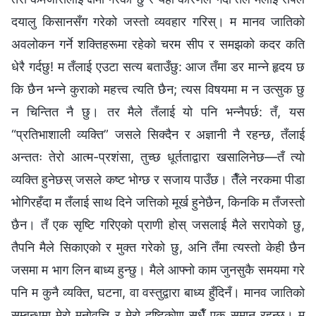
दयालु किसानसँग गरेको जस्तो व्यवहार गरिस्। म मानव जातिको
अवलोकन गर्ने शक्तिहरूमा रहेको चरम सीप र समझको कदर कति
धेरै गर्दछु! म तँलाई एउटा सत्य बताउँछु: आज तँमा डर मान्ने हृदय छ
कि छैन भन्‍ने कुराको महत्त्व त्यति छैन; त्यस विषयमा म न उत्सुक छु
न चिन्तित नै छु। तर मैले तँलाई यो पनि भन्नैपर्छ: तँ, यस
“प्रतिभाशाली व्यक्ति” जसले सिक्दैन र अज्ञानी नै रहन्छ, तँलाई
अन्ततः तेरो आत्म-प्रशंसा, तुच्छ धूर्तताद्वारा खसालिनेछ—तँ त्यो
व्यक्ति हुनेछस् जसले कष्ट भोग्छ र सजाय पाउँछ। तैँले नरकमा पीडा
भोगिरहँदा म तँलाई साथ दिने जत्तिको मूर्ख हुनेछैन, किनकि म तँजस्तो
छैन। तँ एक सृष्टि गरिएको प्राणी होस् जसलाई मैले सरापेको छु,
तैपनि मैले सिकाएको र मुक्त गरेको छु, अनि तँमा त्यस्तो केही छैन
जसमा म भाग लिन बाध्य हुन्छु। मैले आफ्नो काम जुनसुकै समयमा गरे
पनि म कुनै व्यक्ति, घटना, वा वस्तुद्वारा बाध्य हुँदिनँ। मानव जातिको
सम्बन्धमा मेरो मनोवृत्ति र मेरो दृष्टिकोण सधैँ एक समान रहन्छ। म