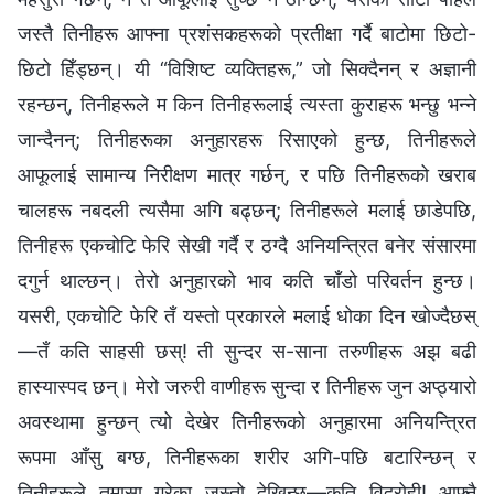
जस्तै तिनीहरू आफ्ना प्रशंसकहरूको प्रतीक्षा गर्दै बाटोमा छिटो-
छिटो हिँड्छन्। यी “विशिष्ट व्यक्तिहरू,” जो सिक्दैनन् र अज्ञानी
रहन्छन्, तिनीहरूले म किन तिनीहरूलाई त्यस्ता कुराहरू भन्छु भन्‍ने
जान्दैनन्; तिनीहरूका अनुहारहरू रिसाएको हुन्छ, तिनीहरूले
आफूलाई सामान्य निरीक्षण मात्र गर्छन्, र पछि तिनीहरूको खराब
चालहरू नबदली त्यसैमा अगि बढ्छन्; तिनीहरूले मलाई छाडेपछि,
तिनीहरू एकचोटि फेरि सेखी गर्दै र ठग्दै अनियन्त्रित बनेर संसारमा
दगुर्न थाल्छन्। तेरो अनुहारको भाव कति चाँडो परिवर्तन हुन्छ।
यसरी, एकचोटि फेरि तँ यस्तो प्रकारले मलाई धोका दिन खोज्दैछस्
—तँ कति साहसी छस्! ती सुन्दर स-साना तरुणीहरू अझ बढी
हास्यास्पद छन्। मेरो जरुरी वाणीहरू सुन्दा र तिनीहरू जुन अप्ठ्यारो
अवस्थामा हुन्छन् त्यो देखेर तिनीहरूको अनुहारमा अनियन्त्रित
रूपमा आँसु बग्छ, तिनीहरूका शरीर अगि-पछि बटारिन्छन् र
तिनीहरूले तमासा गरेका जस्तो देखिन्छ—कति विद्रोही! आफ्नै