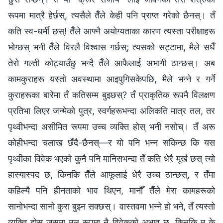
रूपमा मात्रै हेर्छस्, त्यसैले तैँले केही पनि प्राप्त गरेको छैनस्। तँ
कति स्व-धर्मी छस्! तैँले आफ्नै अयोग्यताका कारण त्यस्ता परीक्षाहरू
भोग्छस् भनी तैँले विरलै विश्‍वास गर्छस्; त्यसको सट्टामा, मैले सधैँ
तेरो गल्ती कोट्याउँछु भन्दै तैँले आफैलाई अभागी ठान्छस्। अब
कामकुराहरू यस्तो अवस्थामा आइपुगिसकेपछि, मैले भन्‍ने र गर्ने
कुराहरूका बारेमा तँ कतिसम्म बुझ्छस्? तँ प्राकृतिक रूपमै विलक्षण
प्रतिभा लिएर जन्‍मेको पुत्र, स्वर्गहरूभन्दा अलिकति मात्र तल, तर
पृथ्वीभन्दा असीमित रूपमा उच्च व्यक्ति होस् भनी नसोच्। तँ अरू
कोहीभन्दा चलाख छँदै-छैनस्—र यो पनि भन्न सकिन्छ कि यस
पृथ्वीका विवेक भएको कुनै पनि मानिसभन्दा तँ कति धेरै मूर्ख छस् त्यो
हास्यास्पद छ, किनकि तैँले आफूलाई धेरै उच्च ठान्छस्, र तँमा
कहिल्यै पनि हीनताको भाव थिएन, मानौँ तैँले मेरा कामहरूको
सानोभन्दा सानो कुरा बुझ्न सक्छस्। वास्तवमा भन्‍ने हो भने, तँ त्यस्तो
व्यक्ति होस् जसमा मूल रूपमा नै विवेकको अभाव छ, किनकि म के