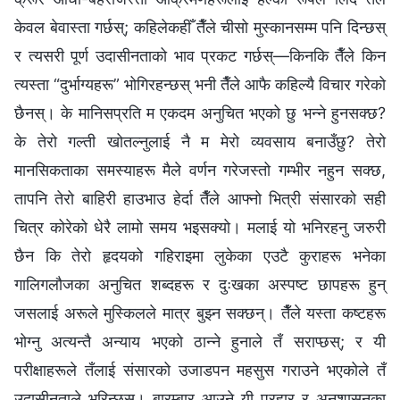
केवल बेवास्ता गर्छस्; कहिलेकहीँ तैँले चीसो मुस्कानसम्म पनि दिन्छस्
र त्यसरी पूर्ण उदासीनताको भाव प्रकट गर्छस्—किनकि तैँले किन
त्यस्ता “दुर्भाग्यहरू” भोगिरहन्छस् भनी तैँले आफै कहिल्यै विचार गरेको
छैनस्। के मानिसप्रति म एकदम अनुचित भएको छु भन्‍ने हुनसक्छ?
के तेरो गल्ती खोतल्‍नुलाई नै म मेरो व्यवसाय बनाउँछु? तेरो
मानसिकताका समस्याहरू मैले वर्णन गरेजस्तो गम्भीर नहुन सक्छ,
तापनि तेरो बाहिरी हाउभाउ हेर्दा तैँले आफ्नो भित्री संसारको सही
चित्र कोरेको धेरै लामो समय भइसक्यो। मलाई यो भनिरहनु जरुरी
छैन कि तेरो हृदयको गहिराइमा लुकेका एउटै कुराहरू भनेका
गालिगलौजका अनुचित शब्दहरू र दुःखका अस्पष्ट छापहरू हुन्
जसलाई अरूले मुस्किलले मात्र बुझ्न सक्छन्। तैँले यस्ता कष्टहरू
भोग्नु अत्यन्तै अन्याय भएको ठान्‍ने हुनाले तँ सराप्छस्; र यी
परीक्षाहरूले तँलाई संसारको उजाडपन महसुस गराउने भएकोले तँ
उदासीनताले भरिन्छस्। बारम्बार आउने यी प्रहार र अनुशासनका