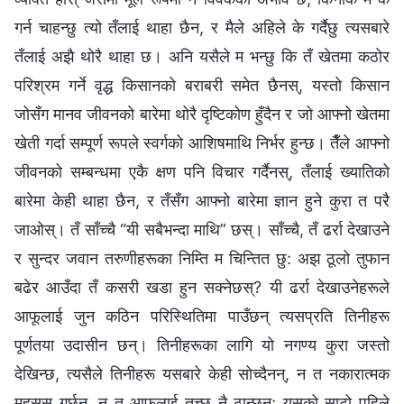
गर्न चाहन्छु त्यो तँलाई थाहा छैन, र मैले अहिले के गर्दैछु त्यसबारे
तँलाई अझै थोरै थाहा छ। अनि यसैले म भन्छु कि तँ खेतमा कठोर
परिश्रम गर्ने वृद्ध किसानको बराबरी समेत छैनस्, यस्तो किसान
जोसँग मानव जीवनको बारेमा थोरै दृष्टिकोण हुँदैन र जो आफ्नो खेतमा
खेती गर्दा सम्पूर्ण रूपले स्वर्गको आशिषमाथि निर्भर हुन्छ। तैँले आफ्नो
जीवनको सम्बन्धमा एकै क्षण पनि विचार गर्दैनस्, तँलाई ख्यातिको
बारेमा केही थाहा छैन, र तँसँग आफ्नो बारेमा ज्ञान हुने कुरा त परै
जाओस्। तँ साँच्‍चै “यी सबैभन्दा माथि” छस्। साँच्चै, तँ ढर्रा देखाउने
र सुन्दर जवान तरुणीहरूका निम्ति म चिन्तित छु: अझ ठूलो तुफान
बढेर आउँदा तँ कसरी खडा हुन सक्नेछस्? यी ढर्रा देखाउनेहरूले
आफूलाई जुन कठिन परिस्थितिमा पाउँछन् त्यसप्रति तिनीहरू
पूर्णतया उदासीन छन्। तिनीहरूका लागि यो नगण्य कुरा जस्तो
देखिन्छ, त्यसैले तिनीहरू यसबारे केही सोच्दैनन्, न त नकारात्मक
महसुस गर्छन्, न त आफूलाई तुच्छ नै ठान्छन्; यसको साटो पहिले