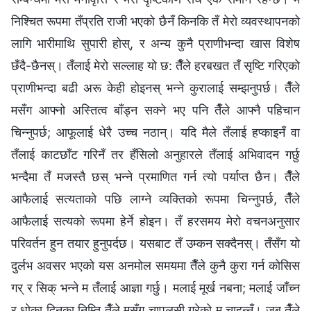
निश्‍चित रूपमा तँप्रति राजी भएको छैनँ किनकि तँ मेरो व्यवस्थापनको
लागि भारीमाथि सुपारी होस्, र अन्य कुनै प्राणीभन्दा खास विशेष
छँदै-छैनस्। तँलाई मेरो सल्लाह यो छ: तैँले हरबखत तँ सृष्टि गरिएको
प्राणीभन्दा बढी अरू केही होइनस् भन्‍ने कुरालाई सम्‍झनुपर्छ। तैँले
मसँग आफ्नो अस्तित्व बाँड्न सक्‍ने भए पनि तैँले आफ्नै पहिचान
चिन्‍नुपर्छ; आफूलाई धेरै उच्च नठान्। यदि मैले तँलाई हप्काइनँ वा
तँलाई काटछाँट गरिनँ तर हँसिलो अनुहारले तँलाई अभिवादन गर्छु
भन्दैमा तँ मजस्तै छस् भन्‍ने प्रमाणित गर्न त्यो पर्याप्त छैन। तैँले
आफैलाई सत्यताको पछि लाग्ने व्यक्तिको रूपमा चिन्नुपर्छ, तैँले
आफैलाई सत्यको रूपमा हेर्ने होइन। तँ हरसमय मेरो वचनअनुसार
परिवर्तन हुन तयार हुनुपर्दछ। यसबाट तँ उम्कन सक्दैनस्। तँसँग यो
दुर्लभ अवसर भएको यस अनमोल समयमा तैँले कुनै कुरा गर्न कोसिस
गर् र सिक् भन्‍ने म तँलाई आज्ञा गर्छु। मलाई मूर्ख नबना; मलाई जाँच्‍न
र धोका दिनका निम्ति तैँले मसँग चापलुसी गरेको म चाहन्‍नँ। जब तैँले