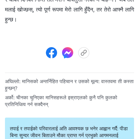
मलाई खोज्छस्, त्यो पूर्ण रूपमा मेरो लागि हुँदैन, तर तेरो आफ्नै लागि
हुन्छ।
अघिल्लो:
मानिसको अन्तर्निहित पहिचान र उसको मूल्य: वास्तवमा ती कस्ता
हुन्छन्?
अर्को:
चीनका चुनिएका मानिसहरूले इस्राएलको कुनै पनि कुलको
प्रतिनिधित्व गर्न सक्दैनन्
तपाई र तपाईको परिवारलाई अति आवश्यक छ भनेर आह्वान गर्दै: पीडा
बिना सुन्दर जीवन बिताउने मौका प्राप्त गर्न प्रभुको आगमनलाई