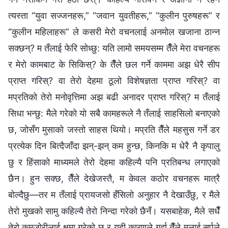
त्यस्ता “युवा सज्जनहरू,” “जवान युवतीहरू,” “कुलीन पुरुषहरू” र
“कुलीन महिलाहरू” ले कसरी मेरो वचनलाई अनमोल खजाना ठान्न
सक्छन्? म तँलाई फेरि सोध्छु: यति लामो समयसम्म तैँले मेरा वचनहरू
र मेरो कामबाट के सिकिस्? के तैँले छल गर्ने काममा अझ धेरै सीप
प्राप्त गरिस्? वा तेरो देहमा ठूलो विशेषज्ञता प्राप्त गरिस्? वा
मप्रतिको तेरो मनोवृत्तिमा अझ बढी अनादर प्राप्त गरिस्? म तँलाई
सिधा भन्छु: मैले गरेको यो सबै कामहरूले नै तँलाई साहसिलो बनाएको
छ, जोसँग मुसाको जस्तो साहस थियो। मप्रति तैँले महसुस गर्ने डर
प्रत्येक दिन बित्दैजाँदा झन्-झन् कम हुन्छ, किनकि म धेरै नै कृपालु
छु र हिंसाको माध्यमले तेरो देहमा कहिल्यै पनि प्रतिबन्ध लगाएको
छैन। हुन सक्छ, तैँले देखेजस्तै, म केवल कठोर वचनहरू मात्रै
बोल्दैछु—तर म तँलाई प्रायजसो हँसिलो अनुहार नै देखाउँछु, र मैले
तेरो मुखको सामु कहिल्यै तेरो निन्दा गरेको छैनँ। यसबाहेक, मैले सधैँ
तेरो कमजोरीलाई क्षमा गरेको छु र यही कारणले गर्दा तैँले मलाई सर्पले