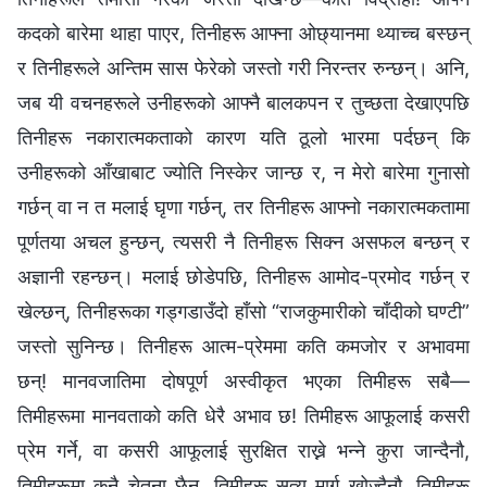
कदको बारेमा थाहा पाएर, तिनीहरू आफ्ना ओछ्यानमा थ्याच्च बस्छन्
र तिनीहरूले अन्तिम सास फेरेको जस्तो गरी निरन्तर रुन्छन्। अनि,
जब यी वचनहरूले उनीहरूको आफ्नै बालकपन र तुच्छता देखाएपछि
तिनीहरू नकारात्मकताको कारण यति ठूलो भारमा पर्दछन् कि
उनीहरूको आँखाबाट ज्योति निस्केर जान्छ र, न मेरो बारेमा गुनासो
गर्छन् वा न त मलाई घृणा गर्छन्, तर तिनीहरू आफ्नो नकारात्मकतामा
पूर्णतया अचल हुन्छन्, त्यसरी नै तिनीहरू सिक्न असफल बन्छन् र
अज्ञानी रहन्छन्। मलाई छोडेपछि, तिनीहरू आमोद-प्रमोद गर्छन् र
खेल्छन्, तिनीहरूका गड्गडाउँदो हाँसो “राजकुमारीको चाँदीको घण्टी”
जस्तो सुनिन्छ। तिनीहरू आत्म-प्रेममा कति कमजोर र अभावमा
छन्! मानवजातिमा दोषपूर्ण अस्वीकृत भएका तिमीहरू सबै—
तिमीहरूमा मानवताको कति धेरै अभाव छ! तिमीहरू आफूलाई कसरी
प्रेम गर्ने, वा कसरी आफूलाई सुरक्षित राख्ने भन्‍ने कुरा जान्दैनौ,
तिमीहरूमा कुनै चेतना छैन, तिमीहरू सत्य मार्ग खोज्दैनौ, तिमीहरू