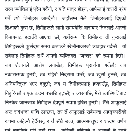
सत्य ज्योतिलाई प्रेम गर्दैनौ, र यति मात्र होइन, आफैलाई कसरी प्रेम
गर्ने त्यो तिमीहरू जान्दैनौ। जहाँसम्म मैले तिमीहरूलाई दिएको
शिक्षाको कुरा छ, तिमीहरूले लामो समयदेखि बारम्बार तिनलाई आफ्नो
दिमागबाट हटाउँदै आएका छौ, यहाँसम्म कि तिमीहरू ती कुरालाई
तिमीहरूको फुर्सदमा समय कटाउने खेलौनाजस्तो व्यवहार गर्दछौ। यी
सबैलाई तिमीहरू सधैँ आफ्नो व्यक्तिगत “जन्तर” को रूपमा हेर्छौ।
जब शैतानले आरोप लगाउँछ, तिमीहरू प्रार्थना गर्दछौ; जब
नकारात्मक हुन्छौ, तब गहिरो निद्रामा पर्छौ; जब खुसी हुन्छौ, तब
अनियन्त्रित भएर दगुर्छौ; जब म तिमीहरूलाई हप्काउँछु, तिमीहरू
निहुरिन्छौ र एक कदम पछाडि हट्छौ; र त्यसपछि, मेरो उपस्थितिबाट
निस्केर जानसाथ तिमीहरू द्वेषपूर्ण रूपमा हर्षित हुन्छौ। तैँले आफूलाई
अरू सबैभन्दा माथि ठान्छस्, तर तँ आफूलाई सबैभन्दा अहङ्कारीको
रूपमा कहिल्यै हेर्दैनस्, र तँ सँधै उच्च, आत्मसन्तुष्ट र शब्दमा वर्णन
गर्न नसकिने गरी हठी छस्। कहिल्यै नसिक्ने र अज्ञानी नै रहने