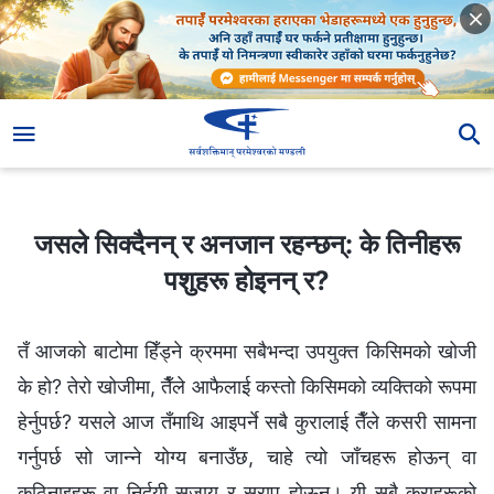
जसले सिक्दैनन् र अनजान रहन्छन्: के तिनीहरू पशुहरू होइनन् र?
जसले सिक्दैनन् र अनजान रहन्छन्: के तिनीहरू
पशुहरू होइनन् र?
तँ आजको बाटोमा हिँड्ने क्रममा सबैभन्दा उपयुक्त किसिमको खोजी
के हो? तेरो खोजीमा, तैँले आफैलाई कस्तो किसिमको व्यक्तिको रूपमा
हेर्नुपर्छ? यसले आज तँमाथि आइपर्ने सबै कुरालाई तैँले कसरी सामना
गर्नुपर्छ सो जान्ने योग्य बनाउँछ, चाहे त्यो जाँचहरू होऊन् वा
कठिनाइहरू वा निर्दयी सजाय र सराप होऊन्। यी सबै कुराहरूको