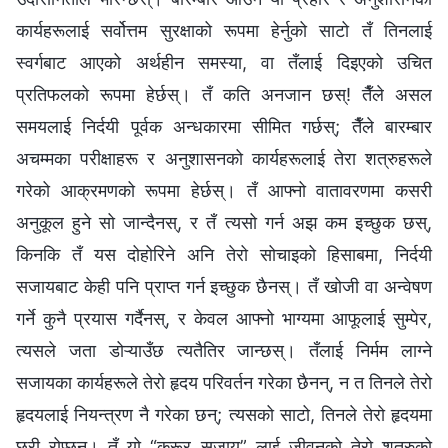
कार्यहरूलाई सर्वोत्तम सुरक्षाको रूपमा हेर्नुको साटो तँ तिनलाई
स्वर्गबाट आएको अर्थहीन समस्या, वा तँलाई दिइएको उचित
प्रतिफलको रूपमा हेर्छस्। तँ कति अनजान छस्! तैँले असल
समयलाई निर्दयी पूर्वक अन्धकारमा सीमित गर्छस्; तैँले बारम्बार
अचम्‍मका परीक्षाहरू र अनुशासनको कार्यहरूलाई तेरा शत्रुहरूले
गरेको आक्रमणको रूपमा हेर्छस्। तँ आफ्नो वातावरणमा कसरी
अनुकूल हुने सो जान्दैनस्, र तँ त्यसो गर्न अझ कम इच्छुक छस्,
किनकि तँ यस दोहोरिने अनि तेरो सोचाइको हिसाबमा, निर्दयी
सजायबाट केही पनि प्राप्त गर्न इच्छुक छैनस्। तँ खोजी वा अन्वेषण
गर्ने कुनै प्रयास गर्दैनस्, र केवल आफ्नो भाग्यमा आफूलाई सुम्पेर,
त्यसले जता डोऱ्याउँछ त्यतैतिर जान्छस्। तँलाई निर्मम लाग्‍ने
सजायका कार्यहरूले तेरो हृदय परिवर्तन गरेका छैनन्, न त तिनले तेरो
हृदयलाई नियन्त्रण नै गरेका छन्; त्यसको साटो, तिनले तेरो हृदयमा
छुरी रोप्छन्। तँ यो “क्रूर सजाय” लाई जीवनको तेरो शत्रुको