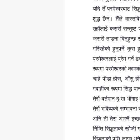
यदि तँ परमेश्‍वरबाट सि
शुद्ध छैन। तैँले वास्त
उहाँलाई कसरी सन्तुष्ट प
जसरी ताडना दिनुहुन्छ र
गरिरहेको हुनुपर्ने कुरा 
परमेश्‍वरलाई प्रेम गर्ने
रूपमा परमेश्‍वरको कामको
चाहे पीडा होस्, आँसु हो
गवाहीका रूपमा सिद्ध पार्
तेरो वर्तमान दुःख भोगाइ
तेरो भविष्यको सम्भावना र
अनि ती तेरा आफ्नै इच्
निम्ति सिद्धताको खोजी गर
सिद्धताको पछि लाग्छ भने 