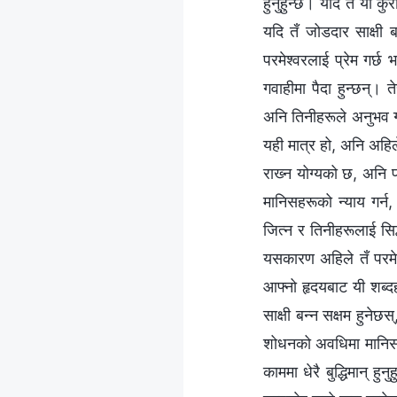
हुनुहुन्छ। यदि तँ यी कु
यदि तँ जोडदार साक्षी 
परमेश्‍वरलाई प्रेम गर्छ 
गवाहीमा पैदा हुन्छन्। त
अनि तिनीहरूले अनुभव गर
यही मात्र हो, अनि अहिले
राख्‍न योग्यको छ, अनि परम
मानिसहरूको न्याय गर्न
जित्न र तिनीहरूलाई सिद्ध
यसकारण अहिले तँ परमेश्
आफ्नो हृदयबाट यी शब्दहर
साक्षी बन्न सक्षम हुनेछस
शोधनको अवधिमा मानिसहरू
काममा धेरै बुद्धिमान् हुन