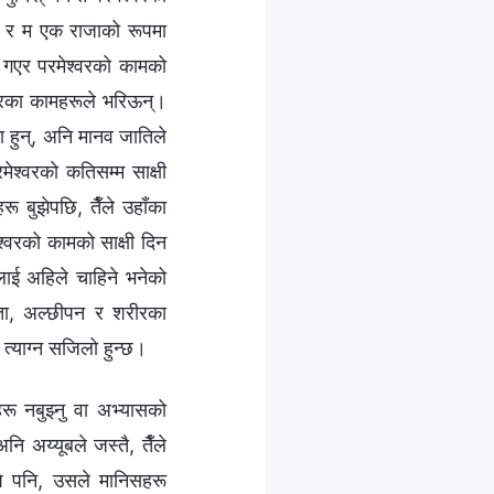
नेछ र म एक राजाको रूपमा
ो गएर परमेश्‍वरको कामको
श्‍वरका कामहरूले भरिऊन्।
ा हुन्, अनि मानव जातिले
मेश्‍वरको कतिसम्म साक्षी
रू बुझेपछि, तैँले उहाँका
श्‍वरको कामको साक्षी दिन
ूलाई अहिले चाहिने भनेको
ियता, अल्छीपन र शरीरका
ू त्याग्न सजिलो हुन्छ।
हरू नबुझ्नु वा अभ्यासको
नि अय्यूबले जस्तै, तैँले
पे पनि, उसले मानिसहरू