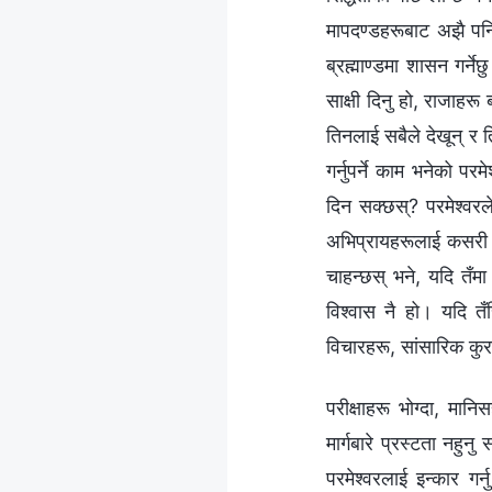
मापदण्डहरूबाट अझै पनि 
ब्रह्माण्डमा शासन गर्न
साक्षी दिनु हो, राजाहरू
तिनलाई सबैले देखून् र 
गर्नुपर्ने काम भनेको पर
दिन सक्छस्? परमेश्‍वरले
अभिप्रायहरूलाई कसरी ख्य
चाहन्छस् भने, यदि तँमा
विश्‍वास नै हो। यदि त
विचारहरू, सांसारिक कुरा
परीक्षाहरू भोग्दा, मान
मार्गबारे प्रस्टता नहुन
परमेश्‍वरलाई इन्कार 