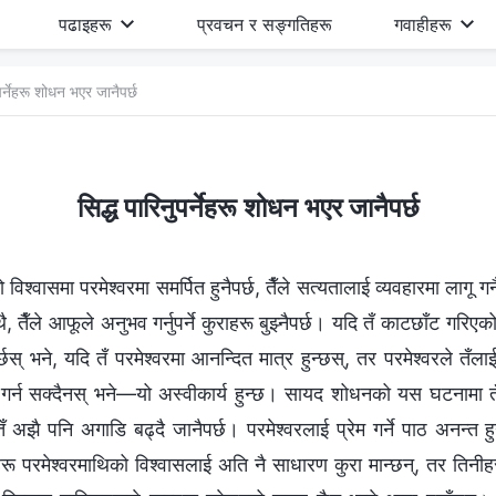
पढाइहरू
प्रवचन र सङ्गतिहरू
गवाहीहरू
ुपर्नेहरू शोधन भएर जानैपर्छ
सिद्ध पारिनुपर्नेहरू शोधन भएर जानैपर्छ
विश्‍वासमा परमेश्‍वरमा समर्पित हुनैपर्छ, तैँले सत्यतालाई व्यवहारमा लागू गर्
थै, तैँले आफूले अनुभव गर्नुपर्ने कुराहरू बुझ्नैपर्छ। यदि तँ काटछाँट गरिए
छस् भने, यदि तँ परमेश्‍वरमा आनन्दित मात्र हुन्छस्, तर परमेश्‍वरले तँ
ुस गर्न सक्दैनस् भने—यो अस्वीकार्य हुन्छ। सायद शोधनको यस घटनामा 
 तँ अझै पनि अगाडि बढ्दै जानैपर्छ। परमेश्‍वरलाई प्रेम गर्ने पाठ अनन्त हु
रू परमेश्‍वरमाथिको विश्‍वासलाई अति नै साधारण कुरा मान्छन्, तर तिनी