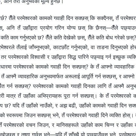
नेछ, अनि तेरो अनुभवको मूल्य हुनेछ।
पर्छ? तैँले परमेश्‍वरको कामको गवाही दिन सक्छस् कि सक्दैनस्, तँ परमेश
, अनि तँ उहाँद्वारा प्रयोग गरिन योग्य छस् कि छैनस्—तैँले पछ्याउनुप
च्चै कति काम गर्नुभएको छ? तैँले कति देखेको छस्, तैँले कति बोध गरेको छस्
ेश्‍वरले तँलाई जाँच्नुभएको, काटछाँट गर्नुभएको, वा ताडना दिनुभएको होस्
 परमेश्‍वरको विश्‍वासी र उहाँद्वारा सिद्ध पारिने पछ्याइ गर्न इच्छुक व्यक
ारमा परमेश्‍वरको कामको गवाही दिन सक्छस्? के तँ आफ्नो व्यावहारिक अ
 आफ्नै व्यावहारिक अनुभवमार्फत अरूलाई आपूर्ति गर्न सक्छस्, र आफ्‍नो सम
ित गर्न सक्छस्? परमेश्‍वरको कामको गवाही दिनका लागि तँ आफ्नै अनुभव,
सरी मात्र तँ उहाँका अभिप्रायहरू पूरा गर्न सक्छस्। के तँ परमेश्‍वरको 
ल्प छ? यदि तँ उहाँको नाउँको, र अझ बढी, उहाँको कामको गवाही दिन सक्छ
रूको स्वरूपमा जिउन सक्छस् भने, तँ परमेश्‍वरको गवाही दिने व्यक्ति होस्। 
ँ परमेश्‍वरको वचन जिउन, र मानिसहरूले उहाँको काम चिन्न र उहाँका का
ज्छस् र तृष्णा गर्छस् भने—यदि तँ साँच्‍चै यो पछ्याउँछस् भने, परमेश्‍वरले