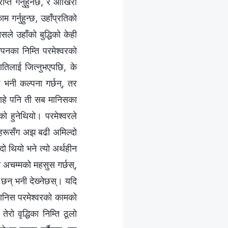
ाप्त गर्नुहुनेछ, र आखिरी
 गर्नुहुन्छ, उहाँप्रतिको
िसले उहाँको बुद्धिको केही
नका निम्ति परमेश्‍वरको
ातिलाई जित्नुभएपछि, के
 भनी कल्पना गर्छन्, तर
्न चाहे पनि ती सब मानिसका
को हुनेथियो। परमेश्‍वरले
ारहरूसँग अझ बढी अमिल्दो
्दो थियो भने त्यो अर्थहीन
 अचम्मको महसुस गर्छस्,
् छन् भनी देख्‍नेछस्। यदि
मानिस परमेश्‍वरको कामको
ेरो वृद्धिका निम्ति ठूलो