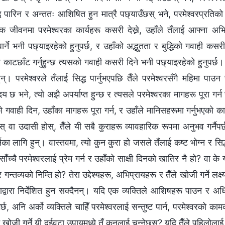
द्ध पारिन र अन्ततः आशिषित हुन मात्रै पछ्याउँछस् भने, परमेश्‍वरप्रतिको
विक जीवनमा परमेश्‍वरका कार्यहरू कसरी देख्ने, उहाँले तँलाई आफ्ना अभिप्
ार्ने भनी पछ्याइरहेको हुनुपर्छ, र उहाँको अद्भुतता र बुद्धिको गवाही कसर
 काटछाँट गर्नुहुन्छ त्यसको गवाही कसरी दिने भनी पछ्याइरहेको हुनुपर्छ।
हुन्। परमेश्‍वरले तँलाई सिद्ध पार्नुभएपछि तैँले परमेश्‍वरसँगै महिमा पाउ
 हृदय छ भने, त्यो अझै अपर्याप्त हुन्छ र त्यसले परमेश्‍वरका मागहरू पूरा गर्न
 गवाही दिन, उहाँका मागहरू पूरा गर्न, र उहाँले मानिसहरूमा गर्नुभएको क
स् वा उदासी होस्, तैँले यी सबै कुराहरू व्यावहारिक रूपमा अनुभव गर्नैपर
नका लागि हुन्। वास्तवमा, त्यो कुन कुरा हो जसले तँलाई कष्ट भोग्‍न र सिद्
 साँच्चै परमेश्‍वरलाई प्रेम गर्न र उहाँको साक्षी दिनको खातिर नै हो? वा
 गन्तव्यको निम्ति हो? तेरा उद्देश्यहरू, अभिप्रायहरू र तैँले खोजी गर्ने लक्ष
छाद्वारा निर्देशित हुन सक्दैनन्। यदि एक व्यक्तिले आशिषहरू पाउन र 
्छ, अनि अर्को व्यक्तिले चाहिँ परमेश्‍वरलाई सन्तुष्ट पार्न, परमेश्‍वरको काम
खोजी गर्ने यी दुईवटा उपायमध्ये तँ कुनलाई चुन्‍नेछस्? यदि तैँले पहिलोलाई 