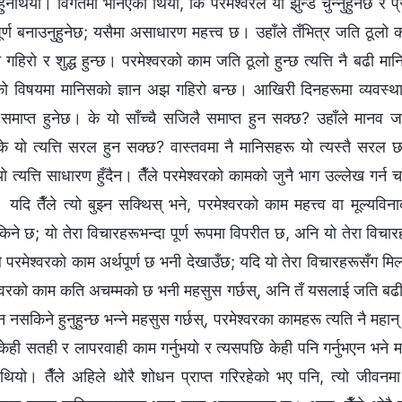
हुनेथियो। विगतमा भनिएको थियो, कि परमेश्‍वरले यो झुन्ड चुन्नुहुनेछ र प्र
्ण बनाउनुहुनेछ; यसैमा असाधारण महत्त्व छ। उहाँले तँभित्र जति ठूलो काम
नै गहिरो र शुद्ध हुन्छ। परमेश्‍वरको काम जति ठूलो हुन्छ त्यत्ति नै बढी मान
ँको विषयमा मानिसको ज्ञान अझ गहिरो बन्छ। आखिरी दिनहरूमा व्यवस्थाप
माप्त हुनेछ। के यो साँच्चै सजिलै समाप्त हुन सक्छ? उहाँले मानव ज
 यो त्यत्ति सरल हुन सक्छ? वास्तवमा नै मानिसहरू यो त्यस्तै सरल छ
छ त्यो त्यत्ति साधारण हुँदैन। तैँले परमेश्‍वरको कामको जुनै भाग उल्लेख गर
यदि तैँले त्यो बुझ्न सक्थिस् भने, परमेश्‍वरको काम महत्त्व वा मूल्यविना
किने छ; यो तेरा विचारहरूभन्दा पूर्ण रूपमा विपरीत छ, अनि यो तेरा विच
सले परमेश्‍वरको काम अर्थपूर्ण छ भनी देखाउँछ; यदि यो तेरा विचारहरूसँग मिल
्‍वरको काम कति अचम्मको छ भनी महसुस गर्छस्, अनि तँ यसलाई जति बढी
्न नसकिने हुनुहुन्छ भन्‍ने महसुस गर्छस्, परमेश्‍वरका कामहरू त्यति नै महान
केही सतही र लापरवाही काम गर्नुभयो र त्यसपछि केही पनि गर्नुभएन भने 
्‍नेथियो। तैँले अहिले थोरै शोधन प्राप्त गरिरहेको भए पनि, त्यो जीवनमा त