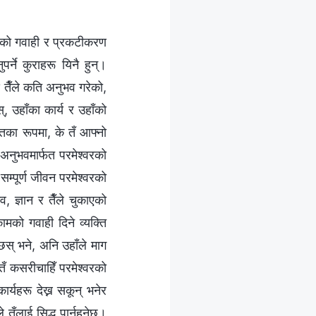
्‍वरको गवाही र प्रकटीकरण
र्ने कुराहरू यिनै हुन्।
? तैँले कति अनुभव गरेको,
, उहाँका कार्य र उहाँको
्तिका रूपमा, के तँ आफ्नो
नुभवमार्फत परमेश्‍वरको
्पूर्ण जीवन परमेश्‍वरको
 ज्ञान र तैँले चुकाएको
कामको गवाही दिने व्यक्ति
स् भने, अनि उहाँले माग
तँ कसरीचाहिँ परमेश्‍वरको
र्यहरू देख्न सकून् भनेर
 तँलाई सिद्ध पार्नुहुनेछ।