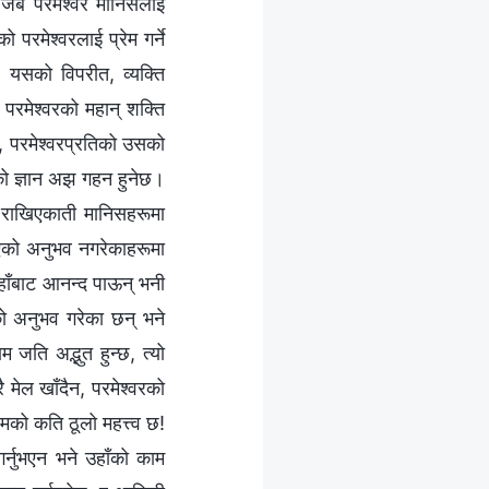
 जब परमेश्‍वर मानिसलाई
परमेश्‍वरलाई प्रेम गर्ने
। यसको विपरीत, व्यक्ति
परमेश्‍वरको महान् शक्ति
, परमेश्‍वरप्रतिको उसको
उसको ज्ञान अझ गहन हुनेछ।
ा राखिएकाती मानिसहरूमा
गरिएको अनुभव नगरेकाहरूमा
 उहाँबाट आनन्द पाऊन् भनी
ो अनुभव गरेका छन् भने
म जति अद्भुत हुन्छ, त्यो
रै मेल खाँदैन, परमेश्‍वरको
ामको कति ठूलो महत्त्व छ!
र्नुभएन भने उहाँको काम