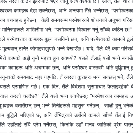
हरू यस्ता कठिनाइहरूबाट भएर जानु अत्यावश्यक छ। आज, तैँले थोरै शोध
मेश्‍वरका कामहरू देख्न सक्‍नेछस्, अनि अन्त्यमा तैँले भन्‍नेछस्: “परमेश्
भएका वचनहरू हुनेछन्। केही समयसम्म परमेश्‍वरको शोधनको अनुभव गरिसक
निसहरूले आखिरीमा भने: “परमेश्‍वरमा विश्‍वास गर्नु साँच्चै कठिन छ!”
ब्दले परमेश्‍वरका कामहरू बुझ्न नसकिने छन्, अनि परमेश्‍वरको कामको ठूलो
मूल्यवान् ठानेर जोगाइराख्नुपर्छ भन्‍ने देखाउँछ। यदि, मैले धेरै काम गर
ेरो कामको अझै कुनै महत्त्व हुन सक्थ्यो? यसले तँलाई यसो भन्‍ने बनाउँछ:
वरका कामहरू अति अचम्मका छन्, अनि परमेश्‍वर वास्तवमै अति बुद्धिमान् हुनुह
दि अनुभवको समयबाट भएर गएपछि, तँ त्यस्ता कुराहरू भन्न सक्छस् भने, तैँल
ने यसले प्रमाणित गर्छ। एक दिन, तैँले विदेशमा सुसमाचार फैलाइरहेको 
िश्‍वास कस्तो चल्दैछ?” तैँले यसो भन्न सक्‍नेछस्: “परमेश्‍वरका कामहरू
भवहरू बताउँछन् छन् भन्‍ने तिनीहरूले महसुस गर्नेछन्। साक्षी हुनु भनेको 
 काम बुद्धिले भरिएको छ, अनि तँभित्रको उहाँको कामले साँच्चै तँलाई न
ले उहाँलाई सँधै प्रेम गर्नेछस्, किनकि उहाँ मानव जातिको प्रेम पाउन