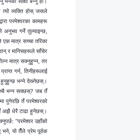
ु भनेको साक्षी बन्नु हो।
त्यो व्यक्ति होस् जसले
द्वारा परमेश्‍वरका कामहरू
 अनुभव गर्ने तुल्याइन्छ,
े एक मात्र सच्‍चा तरिका
वान् र मानिसहरूले साँचेर
बोल्न मात्र सक्नुहुन्न, तर
राप्त गर्न, तिनीहरूलाई
ुहुन्छ भन्‍ने देख्‍नेछस्।
च्चै भन्न सक्छस्? जब तँ
ा पुगेपछि तँ परमेश्‍वरको
तँ अझै धेरै टाढा हुनेछस्।
पर्छ: “परमेश्‍वर उहाँको
भने, यो तैँले प्रेम पूर्वक