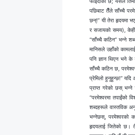
फाइदाको छ; यसैले तिमी
पछिबाट तैँले साँच्चै पर
छन्!” यी तेरा हृदयमा 
र सजायको समय), केही मा
“साँच्चै कठिन” भन्‍ने श
मानिसले उहाँको कामलाई 
पनि ज्ञान थिएन भने के म
साँच्चै कठिन छ, परमेश्‍
प्रेमिलो हुनुहुन्छ!” य
प्राप्त गरेको छस् भन्‍
“परमेश्‍वरमा तपाईंको व
शब्‍दहरूले वास्तविक अनु
भन्‍नेछस्, परमेश्‍वरको
हृदयलाई जितेको छ। तैँ