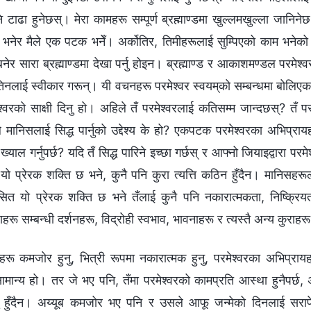
टाढा हुनेछस्। मेरा कामहरू सम्पूर्ण ब्रह्माण्डमा खुल्लमखुल्ला जानि
ेछु भनेर मैले एक पटक भनेँ। अर्कोतिर, तिमीहरूलाई सुम्पिएको काम भनेक
 बनेर सारा ब्रह्माण्डमा देखा पर्नु होइन। ब्रह्माण्ड र आकाशमण्डल परमे
तिनलाई स्वीकार गरून्। यी वचनहरू परमेश्‍वर स्वयम्‌को सम्बन्धमा बोलिएक
मेश्‍वरको साक्षी दिनु हो। अहिले तँ परमेश्‍वरलाई कतिसम्म जान्दछस्? तँ पर
 मानिसलाई सिद्ध पार्नुको उद्देश्य के हो? एकपटक परमेश्‍वरका अभिप्रायह
ाल गर्नुपर्छ? यदि तँ सिद्ध पारिने इच्छा गर्छस् र आफ्‍नो जियाइद्वारा परमे
 यो प्रेरक शक्ति छ भने, कुनै पनि कुरा त्यत्ति कठिन हुँदैन। मानिसहर
ँसित यो प्रेरक शक्ति छ भने तँलाई कुनै पनि नकारात्मकता, निष्क्र
हरू सम्‍बन्धी दर्शनहरू, विद्रोही स्वभाव, भावनाहरू र त्यस्तै अन्य कुराहर
िसहरू कमजोर हुनु, भित्री रूपमा नकारात्मक हुनु, परमेश्‍वरका अभिप्राय
ु सामान्य हो। तर जे भए पनि, तँमा परमेश्‍वरको कामप्रति आस्था हुनैपर्छ, अ
गर्नु हुँदैन। अय्यूब कमजोर भए पनि र उसले आफू जन्मेको दिनलाई सरा