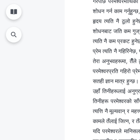
गरेपछि परमेश्‍वरमाथिक
शोधन गर्न काम गर्नुहुन्
हृदय त्यति नै ठूलो हु
शोधनबाट जति कम गुज्रन्
त्यति नै कम प्रकट हुने
प्रेम त्यति नै गहिरिनेछ
तेरा अनुभवहरूमा, तैँल
परमेश्‍वरप्रति गहिरो प्
सतही ज्ञान मात्र हुन्छ।
उहाँ तिनीहरूलाई अनुग
तिनीहरू परमेश्‍वरको साँ
त्यत्ति नै मूल्यवान् र मह
कामले तँलाई जित्न, र तँ
यदि परमेश्‍वरले मानिस