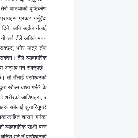
 तेरो आस्थाको दृष्टिकोण
रायहरू प्रकट गर्नुहुँदा
ी दिने, अनि उहाँले तँलाई
 यी सबै तैँले अहिले मनन
न सक्छस् भनेर मात्रै तँमा
 सक्दैन। तैँले व्यावहारिक
ाम अनुभव गर्न सक्नुपर्छ।
्छ। ती तँलाई परमेश्‍वरको
धता खोज्‍न बाध्य गर्छ? के
 के यो शरीरको आशिषहरू, र
्यहरू सबैलाई सुधारिनुपर्छ
अधिकारसहित शासन गर्नका
को व्यावहारिक साक्षी बन्न
चुनिस् भने तँ परमेश्‍वरको