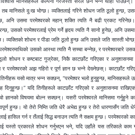
ो विश्‍वास मानिसहरूले कल्पना गरेजस्तो सरल छैन भन्ने थाहा पाउँछन्।
छ, तब मानिसले दुःख भोग्छ। व्यक्तिलाई गरिने शोधन जति ठूलो हुन्छ, उसको 
नेछ, अनि उसमा परमेश्‍वरको महान् शक्ति त्यति नै बढी प्रकट गरिनेछ
छ, उसको परमेश्‍वरलाई प्रेम गर्ने हृदय त्यति नै सानो हुनेछ, अनि उसमा 
छ। व्यक्तिको शोधन र पीडा जति ठूलो हुन्छ अनि उसले जति सास्ती भोग्छ
, परमेश्‍वरमाथिको उसको आस्था त्यति नै सच्चा बन्नेछ, र परमेश्‍वरबारे 
े ठूलो शोधन र कष्टबाट गुज्रेका, निकै काटछाँट गरिएका र अनुशासनम
रेम र परमेश्‍वरको अझ गहिरो र पूर्ण ज्ञान छ भन्‍ने देख्‍नेछस्। काटछाँट 
 तिनीहरू यसो मात्र भन्न सक्छन्, “परमेश्‍वर भलो हुनुहुन्छ, मानिसहरूले
्रह दिनुहुन्छ।” यदि तिनीहरूले काटछाँट गरिएको र अनुशासनमा राखिएक
चो ज्ञानको विषयमा बोल्न सक्छन्। यसरी परमेश्‍वरले मानिसमा गर्नुहुने का
त्त्वपूर्ण हुन्छ। यो तेरो निम्ति जति धेरै अभेद्य हुन्छ र तेरो धारणासँग जति धे
लाई हासिल गर्न र तँलाई सिद्ध बनाउन त्यति नै सक्षम हुन्छ। परमेश्‍वरको क
लाई यस्तो प्रकारले शोधन गर्नुभएन भने, यदि उहाँले यस तरिकाले काम ग