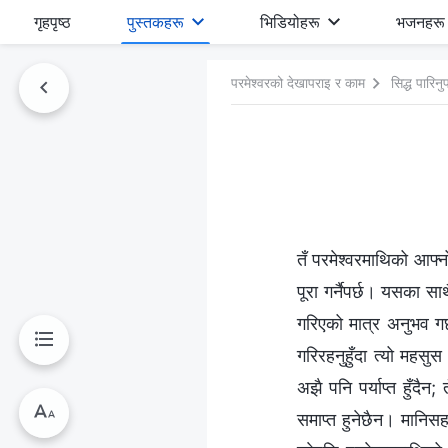
गृहपृष्ठ
पुस्तकहरू
भिडियोहरू
भजनहरू
परमेश्‍वरको देखापराइ र काम
सिद्ध पारिन
तँ परमेश्‍वरमाथिको आफ्नो 
पूरा गर्नैपर्छ। यसका सा
गरिएको मात्र अनुभव गर्
गरिरहनुहुँदा त्यो महस
अझै पनि पर्याप्त हुँदैन;
समाप्त हुनेछैन। मानिसह