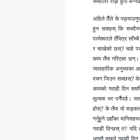
सम्हालेर राख्ने कुरा बन्
अहिले तैँले के पछ्याउनु
हुन सक्छस् कि सक्दैनस्
परमेश्‍वरले तँभित्र साँ
र चाखेको छस्? चाहे परम
काम तँमा गरिएका छन्। तर
व्यावहारिक अनुभवका आध
वचन जिउन सक्छस्? के तँ
कामको गवाही दिन समर्प
मूल्यमा भर पर्नैपर्छ। य
होस्? के तँमा यो सङ्क
गर्नुहुने उहाँका मानिसह
गवाही दिन्छस् त? यदि त
आफ्नै मुखले गवाही दिन खो