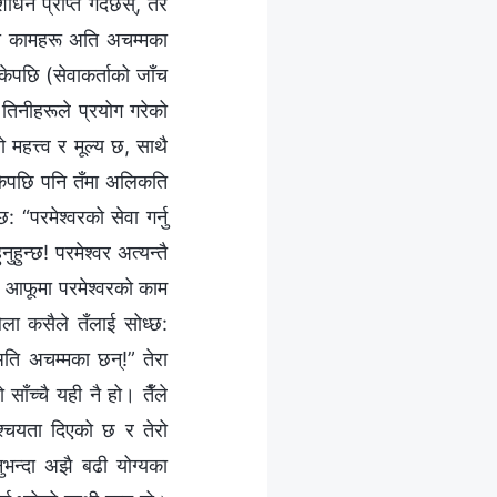
न प्राप्त गर्दैछस्, तर
‍वरका कामहरू अति अचम्मका
ेपछि (सेवाकर्ताको जाँच
 तिनीहरूले प्रयोग गरेको
 महत्त्व र मूल्य छ, साथै
िसकेपछि पनि तँमा अलिकति
 “परमेश्‍वरको सेवा गर्नु
ुन्छ! परमेश्‍वर अत्यन्तै
े आफूमा परमेश्‍वरको काम
बेला कसैले तँलाई सोध्छ:
 अति अचम्मका छन्!” तेरा
साँच्चै यही नै हो। तैँले
िश्‍चयता दिएको छ र तेरो
ुभन्दा अझै बढी योग्यका