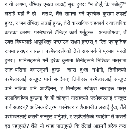
र यो क्षणमा, तँभित्र एउटा लडाइँ सुरु हुन्छ: “म बोलूँ कि नबोलुँ?”
लडाइँ यही नै हो। तसर्थ, तैँले सामना गर्ने प्रत्येक कुरामा लडाइँ
हुन्छ, र जब तँभित्र लडाइँ हुन्छ, तेरो वास्तविक सहकार्य र वास्तविक
कष्टका कारण, परमेश्‍वरले तँभित्र कार्य गर्नुहुन्छ। अन्ततोगत्वा, तँ
उक्त विषयलाई आफूभित्र पन्छाउन सक्षम हुन्छस् र रिस प्राकृतिक
रूपमा हराएर जान्छ। परमेश्‍वरसँगको तेरो सहकार्यको प्रभाव यस्तो
हुन्छ। मानिसहरूले गर्ने हरेक कुरामा तिनीहरूले निश्चित मात्रामा
रगत-पसिना बगाउनुपर्ने हुन्छ। खास दुःख नभोगी, तिनीहरूले
परमेश्‍वरलाई सन्तुष्ट पार्न सक्दैनन्; तिनीहरू परमेश्‍वरलाई सन्तुष्ट
पार्ने नजिक पनि आउँदैनन्, र तिनीहरू खोक्रा नाराहरू मात्र
फलाकिरहेका हुन्छन्! के यी खोक्रा नाराहरूले परमेश्‍वरलाई सन्तुष्ट
पार्न सक्छन्? आत्मिक क्षेत्रमा परमेश्‍वर र शैतानबीच लडाइँ हुँदा, तैँले
परमेश्‍वरलाई कसरी सन्तुष्ट पार्नुपर्छ, र उहाँप्रतिको गवाहीमा तँ कसरी
दृढ रहनुपर्छ? तैँले यो थाहा पाउनुपर्छ कि तँलाई आइपर्ने हरेक कुरा