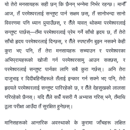
यो तेरो मनसायहरू सही छन् कि छैनन् भन्‍नेमा निर्भर रहन्छ। मानौँ
आज, तँ परमेश्‍वरलाई सन्तुष्ट पार्न सक्षम छस्, तँ सानोभन्दा सानो
विवरणमा पनि ध्यान पुर्‍याउँछस्, र तैँले यावत् थोकमा परमेश्‍वरलाई
सन्तुष्ट पार्छस्—तँमा परमेश्‍वरलाई प्रेम गर्ने साँचो हृदय छ, तँ तेरो
साँचो हृदय परमेश्‍वरलाई दिन्छस्, र तैँले स्पष्टसँग बुझ्न नसक्ने केही
कुरा भए पनि, तँ तेरा मनसायहरू सच्याउन र परमेश्‍वरका
अभिप्रायहरूको खोजी गर्न परमेश्‍वरसामु आउन सक्छस्, र
परमेश्‍वरलाई सन्तुष्ट पार्नका लागि सबै कुरा गर्छस्। अनि तेरा
दाजुभाइ र दिदीबहिनीहरूले तँलाई इन्कार गर्न सक्‍ने भए पनि, तेरो
हृदयले परमेश्‍वरलाई सन्तुष्ट पारिरहेको छ, र तैँले देहसुखको लालसा
गरिरहेको छैनस्। यदि तैँले सधैँ यसरी नै अभ्यास गरिस् भने, तँमाथि
ठूला परीक्षा आउँदा तँ सुरक्षित हुनेछस्।
मानिसहरूको आन्तरिक अवस्थाको के कुरामा जाँचहरू लक्षित