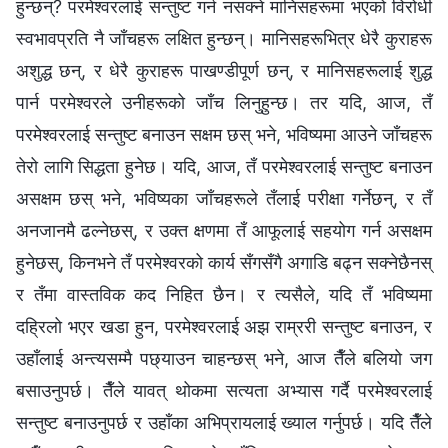
हुन्छन्? परमेश्‍वरलाई सन्तुष्ट गर्न नसक्ने मानिसहरूमा भएको विरोधी
स्वभावप्रति नै जाँचहरू लक्षित हुन्छन्। मानिसहरूभित्र धेरै कुराहरू
अशुद्ध छन्, र धेरै कुराहरू पाखण्डीपूर्ण छन्, र मानिसहरूलाई शुद्ध
पार्न परमेश्‍वरले उनीहरूको जाँच लिनुहुन्छ। तर यदि, आज, तँ
परमेश्‍वरलाई सन्तुष्ट बनाउन सक्षम छस् भने, भविष्यमा आउने जाँचहरू
तेरो लागि सिद्धता हुनेछ। यदि, आज, तँ परमेश्‍वरलाई सन्तुष्ट बनाउन
असक्षम छस् भने, भविष्यका जाँचहरूले तँलाई परीक्षा गर्नेछन्, र तँ
अनजानमै ढल्नेछस्, र उक्त क्षणमा तँ आफूलाई सहयोग गर्न असक्षम
हुनेछस्, किनभने तँ परमेश्‍वरको कार्य सँगसँगै अगाडि बढ्न सक्नेछैनस्
र तँमा वास्तविक कद निहित छैन। र त्यसैले, यदि तँ भविष्यमा
दह्रिलो भएर खडा हुन, परमेश्‍वरलाई अझ राम्ररी सन्तुष्ट बनाउन, र
उहाँलाई अन्त्यसम्मै पछ्याउन चाहन्छस् भने, आज तैँले बलियो जग
बसाउनुपर्छ। तैँले यावत् थोकमा सत्यता अभ्यास गर्दै परमेश्‍वरलाई
सन्तुष्ट बनाउनुपर्छ र उहाँका अभिप्रायलाई ख्याल गर्नुपर्छ। यदि तैँले