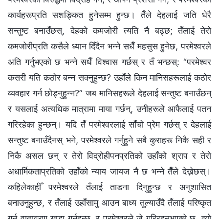
कार्यहरूप्रति सशङ्कित हुनेसम्‍म हुन्छ। तैँले देहलाई जति धेरै
सन्तुष्ट बनाउँछस्, देहको कमजोरी त्यति नै बढ्छ; तँलाई तेरो
कमजोरीप्रति कसैले ध्यान दिँदैन भन्‍ने सधैँ महसुस हुनेछ, परमेश्‍वरले
अति गर्नुभएको छ भन्‍ने सधैँ विश्‍वास गर्छस् र तँ भन्छस्: “परमेश्‍वर
कसरी यति कठोर बन्न सक्नुहुन्छ? उहाँले किन मानिसहरूलाई कठोर
व्यवहार गर्न छोड्नुहुन्न?” जब मानिसहरूले देहलाई सन्तुष्ट बनाउँछन्
र यसलाई अत्यधिक मात्रामा माया गर्छन्, उनीहरूले आफैलाई पतन
गरिरहेका हुन्छन्। यदि तँ परमेश्‍वरलाई साँचो प्रेम गर्छस् र देहलाई
सन्तुष्ट बनाउँदैनस् भने, परमेश्‍वरले गर्नुहुने सबै कुराहरू निकै सही र
निकै असल छन् र तेरो विद्रोहीपनप्रतिको उहाँको श्राप र तेरो
अधार्मिकताप्रतिको उहाँको न्याय जायज नै छ भन्ने तैँले देख्नेछस्।
कहिलेकाहीँ परमेश्‍वरले तँलाई ताडना दिनुहुन्छ र अनुशासित
बनाउनुहुन्छ, र तँलाई उहाँसामु आउन बाध्य तुल्याउँदै तँलाई परिष्कृत
गर्न वातावरण खडा गर्नुहुन्छ, र परमेश्‍वरले जे गरिरहनुभएको छ, त्यो