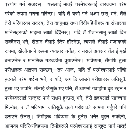
प्रयोग गर्न सक्छस्। यसलाई मात्रै परमेश्‍वरलाई वास्तवमा प्रेम
गरेको रूपमा गणना गरिन्छ। यदि तँ यसो गर्न अक्षम छस् भने, तैँले
तेरो परिवारका सदस्य, तेरा दाजुभाइ तथा दिदीबहिनीहरू वा संसारका
मानिसहरूको माझमा साक्षी दिँदैनस्। यदि तँ शैतानसामु साक्षी दिन
सक्दैनस् भने, शैतान तँलाई हेरेर हाँस्नेछ, त्यसले तँलाई मजाकको
रूपमा, खेलौनाको रूपमा व्यवहार गर्नेछ, र यसले अक्सर तँलाई मूर्ख
बनाउनेछ र मानसिक गडबडीमा पुर्‍याउनेछ। भविष्यमा, तँमाथि ठूला
परीक्षाहरू आइपर्न सक्छन्—तर आज, यदि तँ परमेश्‍वरलाई साँचो
हृदयले प्रेम गर्छस् भने, र यदि, अगाडि आउने परीक्षाहरू जतिसुकै
ठूला भए तापनि, तँलाई जेसुकै भए पनि, तँ आफ्नो गवाहीमा दृढ रहन र
परमेश्‍वरलाई सन्तुष्ट पार्न सक्षम हुन्छस् भने, तेरो हृदयलाई सान्त्वना
मिल्नेछ, र तँ भविष्यमा जतिसुकै ठूलो परीक्षाको सामना गर्नुपरे पनि
डराउने छैनस्। तिमीहरू भविष्यमा के हुनेछ भनेर बुझ्न सक्दैनौ,
आजका परिस्थितिहरूमा तिमीहरूले परमेश्‍वरलाई सन्तुष्ट पार्न मात्रै