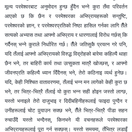
मूल्य परमेश्‍वरबाट अनुमोदन हुन्छ हुँदैन भन्‍ने कुरा तँमा परिवर्तन
आएको छ कि छैन र परमेश्‍वरका अभिप्रायहरूको सन्तुष्टि,
परमेश्‍वरको ज्ञान, र परमेश्‍वरप्रतिको निष्ठा हासिल गर्नका लागि तैँले
सत्यको अभ्यास तथा आफ्नो अभिप्राय र धारणालाई विरोध गर्छस् कि
गर्दैनस् भन्‍ने कुराले निर्धारित गर्छ। तैँले जतिसुकै प्रयत्न गरे पनि,
यदि तँलाई आफ्नो अभिप्रायको विरुद्ध विद्रोहको बारेमा कहिल्यै थाहा
छैन भने, तर बाहिरी कार्य तथा उत्सुकता मात्रै खोज्छस्, र आफ्नो
जीवनप्रति कहिल्यै ध्यान दिँदैनस् भने, तेरो कठिनाइ व्यर्थ हुनेछ।
यदि, केही निश्चित वातावरणमा, तँलाई भन्न मन लागेको केही कुरा छ
भने, तर भित्र-भित्रै तँलाई यो कुरा भन्न सही होइन जस्तो लाग्छ,
यस्तो भनाइले तेरो दाजुभाइ र दिदीबहिनीहरूलाई फाइदा पुग्दैन र
उनीहरूलाई चोट पुर्‍याउन सक्छ भने, तैँले भित्र-भित्रै पीडा सहन
रुचाउँदै यस्तो भन्दैनस्, किनभने यी वचनहरूले परमेश्‍वरका
अभिप्रायहरूलाई पूरा गर्न सक्छस्। यस्तो समयमा, तँभित्र लडाइँ