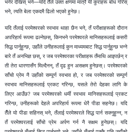
भनेर देखिस् भने—यदि तैँले उक्त क्षणमा मात्रै यी कुराहरू बोध गरिस्
भने, त्यति बेला एकदमै ढिलो भएको हुनेछ।
यदि तँलाई परमेश्‍वरको स्वभाव थाहा छैन भने, तँ परीक्षाहरूको दौरान
अपरिहार्य रूपमा ढल्नेछस्, किनभने परमेश्‍वरले मानिसहरूलाई कसरी
सिद्ध पार्नुहुन्छ, उहाँले उनीहरूलाई कुन माध्यमबाट सिद्ध पार्नुहुन्छ भन्‍ने
बारे तँ अनभिज्ञ छस्, र जब परमेश्‍वरका परीक्षाहरू तँमाथि आइपर्छन् र
ती तेरा धारणासँग मिल्दैनन्, तँ दृढ हुन असक्षम हुनेछस्। परमेश्‍वरको
साँचो प्रेम नै उहाँको सम्पूर्ण स्वभाव हो, र जब परमेश्‍वरको सम्पूर्ण
स्वभाव मानिसहरूलाई प्रकट गरिन्छ, यसले तेरो देहका लागि के
लिएर आउँछ? जब परमेश्‍वरको धर्मी स्वभाव मानिसहरूलाई प्रकट
गरिन्छ, उनीहरूको देहले अपरिहार्य रूपमा धेरै पीडा सहनेछ। यदि
तैँले यो पीडा सहिनस् भने, तँलाई परमेश्‍वरले सिद्ध पार्न सक्‍नुहुन्‍न, न
तँ परमेश्‍वरलाई साँचो प्रेम अर्पण गर्न नै सक्षम हुनेछस्। यदि
परमेश्‍वरले तँलाई सिद्ध पार्नुभयो भने, उहाँले तँलाई पक्कै पनि उहाँको