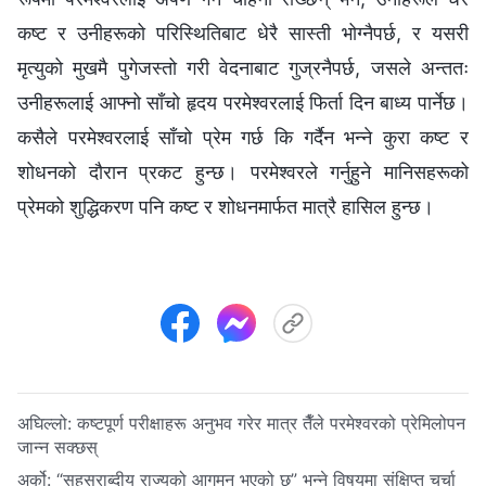
कष्ट र उनीहरूको परिस्थितिबाट धेरै सास्ती भोग्नैपर्छ, र यसरी
मृत्युको मुखमै पुगेजस्तो गरी वेदनाबाट गुज्रनैपर्छ, जसले अन्ततः
उनीहरूलाई आफ्नो साँचो हृदय परमेश्‍वरलाई फिर्ता दिन बाध्य पार्नेछ।
कसैले परमेश्‍वरलाई साँचो प्रेम गर्छ कि गर्दैन भन्‍ने कुरा कष्ट र
शोधनको दौरान प्रकट हुन्छ। परमेश्‍वरले गर्नुहुने मानिसहरूको
प्रेमको शुद्धिकरण पनि कष्ट र शोधनमार्फत मात्रै हासिल हुन्छ।
अघिल्लो:
कष्टपूर्ण परीक्षाहरू अनुभव गरेर मात्र तैँले परमेश्‍वरको प्रेमिलोपन
जान्न सक्छस्
अर्को:
“सहस्राब्दीय राज्यको आगमन भएको छ” भन्‍ने विषयमा संक्षिप्त चर्चा