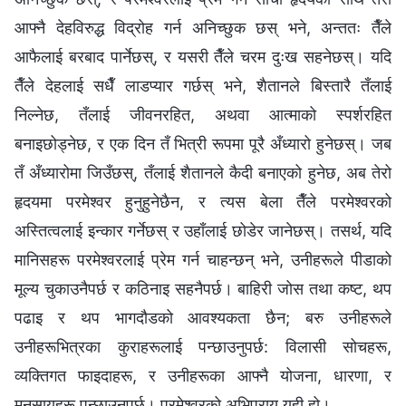
आफ्नै देहविरुद्ध विद्रोह गर्न अनिच्छुक छस् भने, अन्ततः तैँले
आफैलाई बरबाद पार्नेछस्, र यसरी तैँले चरम दुःख सहनेछस्। यदि
तैँले देहलाई सधैँ लाडप्यार गर्छस् भने, शैतानले बिस्तारै तँलाई
निल्नेछ, तँलाई जीवनरहित, अथवा आत्माको स्पर्शरहित
बनाइछोड्नेछ, र एक दिन तँ भित्री रूपमा पूरै अँध्यारो हुनेछस्। जब
तँ अँध्यारोमा जिउँछस्, तँलाई शैतानले कैदी बनाएको हुनेछ, अब तेरो
हृदयमा परमेश्‍वर हुनुहुनेछैन, र त्यस बेला तैँले परमेश्‍वरको
अस्तित्वलाई इन्कार गर्नेछस् र उहाँलाई छोडेर जानेछस्। तसर्थ, यदि
मानिसहरू परमेश्‍वरलाई प्रेम गर्न चाहन्छन् भने, उनीहरूले पीडाको
मूल्य चुकाउनैपर्छ र कठिनाइ सहनैपर्छ। बाहिरी जोस तथा कष्ट, थप
पढाइ र थप भागदौडको आवश्यकता छैन; बरु उनीहरूले
उनीहरूभित्रका कुराहरूलाई पन्छाउनुपर्छ: विलासी सोचहरू,
व्यक्तिगत फाइदाहरू, र उनीहरूका आफ्नै योजना, धारणा, र
मनसायहरू पन्छाउनुपर्छ। परमेश्‍वरको अभिप्राय यही हो।