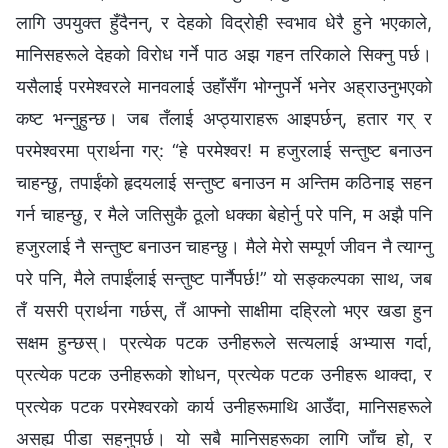
लागि उपयुक्त हुँदैनन्, र देहको विद्रोही स्वभाव धेरै हुने भएकाले,
मानिसहरूले देहको विरोध गर्ने पाठ अझ गहन तरिकाले सिक्नु पर्छ।
यसैलाई परमेश्‍वरले मानवलाई उहाँसँग भोग्नुपर्ने भनेर अह्राउनुभएको
कष्ट भन्नुहुन्छ। जब तँलाई अप्ठ्याराहरू आइपर्छन्, हतार गर् र
परमेश्‍वरमा प्रार्थना गर्: “हे परमेश्‍वर! म हजुरलाई सन्तुष्ट बनाउन
चाहन्छु, तपाईंको हृदयलाई सन्तुष्ट बनाउन म अन्तिम कठिनाइ सहन
गर्न चाहन्छु, र मैले जतिसुकै ठूलो धक्का बेहोर्नु परे पनि, म अझै पनि
हजुरलाई नै सन्तुष्ट बनाउन चाहन्छु। मैले मेरो सम्पूर्ण जीवन नै त्याग्‍नु
परे पनि, मैले तपाईंलाई सन्तुष्ट पार्नैपर्छ!” यो सङ्कल्पका साथ, जब
तँ यसरी प्रार्थना गर्छस्, तँ आफ्नो साक्षीमा दह्रिलो भएर खडा हुन
सक्षम हुन्छस्। प्रत्येक पटक उनीहरूले सत्यलाई अभ्यास गर्दा,
प्रत्येक पटक उनीहरूको शोधन, प्रत्येक पटक उनीहरू थाक्दा, र
प्रत्येक पटक परमेश्‍वरको कार्य उनीहरूमाथि आउँदा, मानिसहरूले
असह्य पीडा सहनुपर्छ। यो सबै मानिसहरूका लागि जाँच हो, र