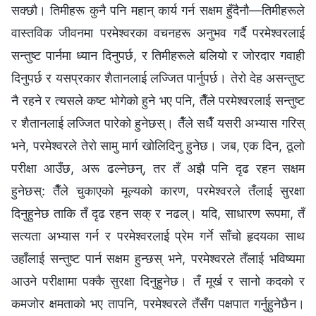
सक्छौ। तिमीहरू कुनै पनि महान् कार्य गर्न सक्षम हुँदैनौ—तिमीहरूले
वास्तविक जीवनमा परमेश्‍वरका वचनहरू अनुभव गर्दै परमेश्‍वरलाई
सन्तुष्ट पार्नमा ध्यान दिनुपर्छ, र तिमीहरूले बलियो र जोरदार गवाही
दिनुपर्छ र यसप्रकार शैतानलाई लज्जित पार्नुपर्छ। तेरो देह असन्तुष्ट
नै रहने र त्यसले कष्ट भोगेको हुने भए पनि, तैँले परमेश्‍वरलाई सन्तुष्ट
र शैतानलाई लज्जित पारेको हुनेछस्। तैँले सधैँ यसरी अभ्यास गरिस्
भने, परमेश्‍वरले तेरो सामु मार्ग खोलिदिनु हुनेछ। जब, एक दिन, ठूलो
परीक्षा आउँछ, अरू ढल्नेछन्, तर तँ अझै पनि दृढ रहन सक्षम
हुनेछस्: तैँले चुकाएको मूल्यको कारण, परमेश्‍वरले तँलाई सुरक्षा
दिनुहुनेछ ताकि तँ दृढ रहन सक् र नढल्। यदि, साधारण रूपमा, तँ
सत्यता अभ्यास गर्न र परमेश्‍वरलाई प्रेम गर्ने साँचो हृदयका साथ
उहाँलाई सन्तुष्ट पार्न सक्षम हुन्छस् भने, परमेश्‍वरले तँलाई भविष्यमा
आउने परीक्षामा पक्कै सुरक्षा दिनुहुनेछ। तँ मूर्ख र सानो कदको र
कमजोर क्षमताको भए तापनि, परमेश्‍वरले तँसँग पक्षपात गर्नुहुनेछैन।