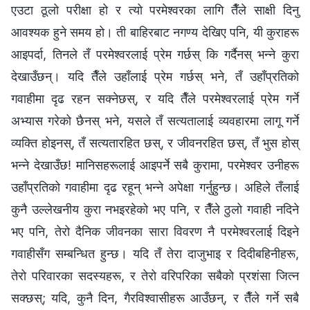
एउटा ठूलो परीक्षा हो र त्यो परमेश्‍वरका लागि तैँले साक्षी दिनु
आवश्यक हुने समय हो। ती बाहिरबाट नगण्य देखिए पनि, यी कुराहरू
आइपर्दा, तिनले तँ परमेश्‍वरलाई प्रेम गर्छस् कि गर्दैनस् भन्‍ने कुरा
देखाउँछन्। यदि तैँले उहाँलाई प्रेम गर्छस् भने, तँ उहाँप्रतिको
गवाहीमा दृढ रहन सक्नेछस्, र यदि तैँले परमेश्‍वरलाई प्रेम गर्ने
अभ्यास गरेको छैनस् भने, यसले तँ सत्यतालाई व्यवहारमा लागू गर्ने
व्यक्ति होइनस्, तँ सत्यतारहित छस्, र जीवनरहित छस्, तँ भुस होस्
भन्‍ने देखाउँछ! मानिसहरूलाई आइपर्ने सबै कुरामा, परमेश्‍वर उनीहरू
उहाँप्रतिको गवाहीमा दृढ रहून् भन्ने अपेक्षा गर्नुहुन्छ। अहिले तँलाई
कुनै उल्लेखनीय कुरा नभइरहेको भए पनि, र तैँले ठुलो गवाही नदिने
भए पनि, तेरो दैनिक जीवनका सारा विवरण नै परमेश्‍वरलाई दिइने
गवाहीसँग सम्बन्धित हुन्छ। यदि तँ तेरा दाजुभाइ र दिदीबहिनीहरू,
तेरो परिवारका सदस्यहरू, र तेरो वरिपरिका सबैको प्रशंसा जित्न
सक्छस्; यदि, कुनै दिन, गैरविश्‍वासीहरू आउँछन्, र तैँले गर्ने सबै