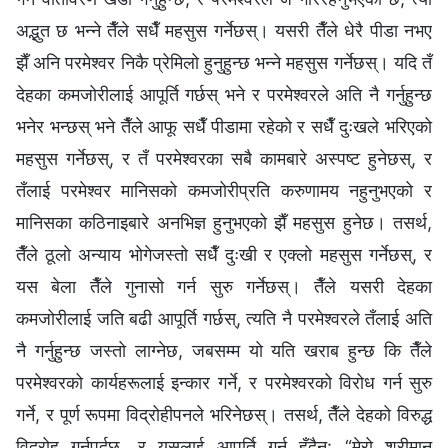
अद्भुत छ भन्ने तैँले सधैँ महसुस गर्नेछस्। यसरी तैँले धेरै पीडा नभए
झैँ अनि परमेश्‍वर निकै प्रेमिलो हुनुहुन्छ भन्ने महसुस गर्नेछस्। यदि तँ
देहका कमजोरीलाई आपूर्ति गर्छस् भने र परमेश्‍वरले अति नै गर्नुहुन्छ
भनेर भन्छस् भने तैँले आफू सधैँ पीडामा रहेको र सधैँ दुःखले भरिएको
महसुस गर्नेछस्, र तँ परमेश्‍वरका सबै कामबारे अस्पष्ट हुनेछस्, र
तँलाई परमेश्‍वर मानिसको कमजोरीप्रति करुणामय नहुनुभएको र
मानिसका कठिनाइबारे अनभिज्ञ हुनुभएको झैँ महसुस हुनेछ। तसर्थ,
तैँले ठूलो अन्याय भोगेजस्तो सधैँ दुःखी र एक्लो महसुस गर्नेछस्, र
यस बेला तैँले गुनासो गर्न सुरु गर्नेछस्। तैँले यसरी देहका
कमजोरीलाई जति बढी आपूर्ति गर्छस्, त्यति नै परमेश्‍वरले तँलाई अति
नै गर्नुहुन्छ जस्तो लाग्नेछ, जबसम्म यो यति खराब हुन्छ कि तैँले
परमेश्‍वरको कार्यहरूलाई इन्कार गर्ने, र परमेश्‍वरको विरोध गर्न सुरु
गर्ने, र पूर्ण रूपमा विद्रोहीपनले भरिनेछस्। तसर्थ, तैँले देहको विरुद्ध
विद्रोह गर्नुपर्दछ, र यसलाई आपूर्ति गर्नु हुँदैन: “मेरो श्रीमान्