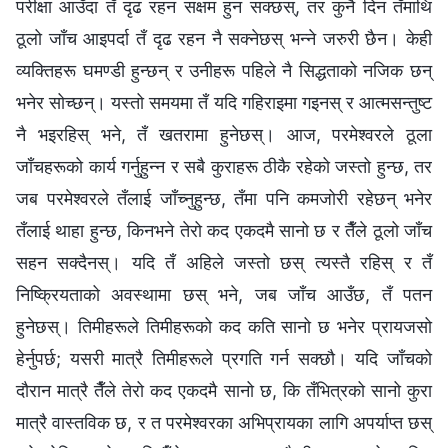
परीक्षा आउँदा तँ दृढ रहन सक्षम हुन सक्छस्, तर कुनै दिन तँमाथि
ठूलो जाँच आइपर्दा तँ दृढ रहन नै सक्नेछस् भन्‍ने जरुरी छैन। केही
व्यक्तिहरू घमण्डी हुन्छन् र उनीहरू पहिले नै सिद्धताको नजिक छन्
भनेर सोच्छन्। यस्तो समयमा तँ यदि गहिराइमा गइनस् र आत्मसन्तुष्ट
नै भइरहिस् भने, तँ खतरामा हुनेछस्। आज, परमेश्‍वरले ठूला
जाँचहरूको कार्य गर्नुहुन्न र सबै कुराहरू ठीकै रहेको जस्तो हुन्छ, तर
जब परमेश्‍वरले तँलाई जाँच्नुहुन्छ, तँमा पनि कमजोरी रहेछन् भनेर
तँलाई थाहा हुन्छ, किनभने तेरो कद एकदमै सानो छ र तैँले ठूलो जाँच
सहन सक्दैनस्। यदि तँ अहिले जस्तो छस् त्यस्तै रहिस् र तँ
निष्क्रियताको अवस्थामा छस् भने, जब जाँच आउँछ, तँ पतन
हुनेछस्। तिमीहरूले तिमीहरूको कद कति सानो छ भनेर प्रायजसो
हेर्नुपर्छ; यसरी मात्रै तिमीहरूले प्रगति गर्न सक्छौ। यदि जाँचको
दौरान मात्रै तैँले तेरो कद एकदमै सानो छ, कि तँभित्रको सानो कुरा
मात्रै वास्तविक छ, र त परमेश्‍वरका अभिप्रायका लागि अपर्याप्त छस्