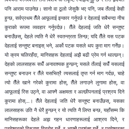
पनि आराम पाउनेछ। सानो वा ठूलो जेसुकै भए पनि, जब तँलाई केही
हुन्छ, सर्वप्रथम तैँले आफूलाई इन्कार गर्नुपर्छ र देहलाई सबैभन्दा नीच
कुराको रूपमा व्यवहार गर्नुपर्दछ। तैँले देहलाई जति धेरै सन्तुष्ट
बनाउँछस्, देहले त्यति नै धेरै स्वतन्त्रता लिन्छ; यदि तैँले यस पटक
देहलाई सन्तुष्ट बनाइस् भने, अर्को पटक यसले थप कुरा माग गर्नेछ।
यो क्रम चलिरहँदा, मानिसहरू देहलाई अझै बढी प्रेम गर्न थाल्छन्।
देहको लालसाहरू सधैँ अनावश्यक हुन्छन्; यसले तँलाई सधैँ यसलाई
सन्तुष्ट बनाउन र तैँले यसभित्रै त्यसलाई तृप्त गर्न माग गर्दछ, चाहे
त्यो तैँले खाने गरेको कुरामा होस्, तैँले लगाउने लुगामा होस्, वा
आफूलाई रिस उठ्ने, वा आफ्नै अक्षमता र अल्छीपनलाई प्रश्रय दिने
कुरामा होस्…। तैँले देहलाई जति धेरै सन्तुष्ट बनाउँछस्, यसका
लालसाहरू उति नै धेरै हुन्छन् र यो त्यति नै लिप्त बन्छ, यहाँसम्‍म कि
मानिसहरूका देहले अझ गहन धारणाहरूलाई आश्रय दिने, र
परमेश्‍वरको विरुद्धमा विद्रोह गर्ने, र आफ्नै प्रशंसा गर्ने, र परमेश्‍वरका