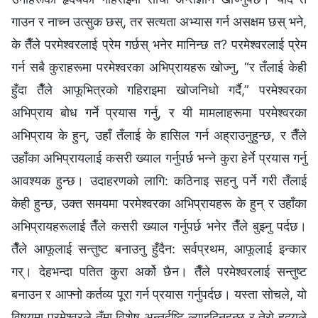
गाउन र नाच्न उत्सुक छस्, तर सत्यता अभ्यास गर्न असक्षम छस् भने,
के तैँले परमेश्‍वरलाई प्रेम गर्छस् भनेर मानिन्छ त? परमेश्‍वरलाई प्रेम
गर्न सबै कुराहरूमा परमेश्‍वरका अभिप्रायहरू खोज्नु, “र तँलाई केही
हुँदा तैँले आफूभित्रको गहिराइमा खोजनिधो गर्दै,” परमेश्‍वरका
अभिप्राय बोध गर्ने प्रयास गर्नु, र यी मामलाहरूमा परमेश्‍वरका
अभिप्राय के हुन्, उहाँ तँलाई के हासिल गर्न अह्राउनुहुन्छ, र तैँले
उहाँका अभिप्रायलाई कसरी ख्याल गर्नुपर्छ भन्‍ने कुरा हेर्ने प्रयास गर्नु
आवश्यक हुन्छ। उदाहरणको लागि: कठिनाइ सहनु पर्ने गरी तँलाई
केही हुन्छ, उक्त समयमा परमेश्‍वरका अभिप्रायहरू के हुन् र उहाँका
अभिप्रायहरूलाई तैँले कसरी ख्याल गर्नुपर्छ भनेर तैँले बुझ्नु पर्दछ।
तैँले आफूलाई सन्तुष्ट बनाउनु हुँदैन: सर्वप्रथम, आफूलाई इन्कार
गर्। देहभन्दा पतित कुरा अर्को छैन। तैँले परमेश्‍वरलाई सन्तुष्ट
बनाउन र आफ्नो कर्तव्य पूरा गर्न प्रयास गर्नुपर्दछ। यस्ता सोचले, यो
विषयमा परमेश्‍वरले तँमा विशेष अन्तर्दृष्टि ल्याइदिनुहुन्छ र तेरो हृदयले