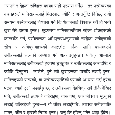
गराउने र देहका रुचिहरू कायम राख्ने प्रयास गर्नेछ—तर परमेश्‍वरका
वचनहरूले मानिसहरूलाई भित्रबाट ज्योति र अन्तर्दृष्टि दिनेछ, र यो
समयमा परमेश्‍वरलाई विश्‍वास गर्ने कि शैतानलाई विश्‍वास गर्ने हो भन्‍ने
कुरा तेरै हातमा हुन्छ। मुख्यतया मानिसहरूभित्र रहेका थोकहरूको
काटछाँट गर्न, परमेश्‍वरका अभिप्रायअनुसारको नरहेका उनीहरूको
सोच र अभिप्रायहरूको काटछाँट गर्नका लागि परमेश्‍वरले
उनीहरूलाई सत्यको अभ्यास गर्न अह्राउनुहुन्छ। पवित्र आत्माले
मानिसहरूलाई उनीहरूको हृदयमा छुनुहुन्छ र उनीहरूलाई अन्तर्दृष्टि र
ज्योति दिनुहुन्छ। त्यसैले, हुने सबै कुराहरूका पछाडि लडाइँ हुन्छ:
मानिसहरूले सत्यको, वा परमेश्‍वरप्रतिको प्रेमको अभ्यास गर्दा हरेक
पटक, त्यहाँ ठूलो लडाइँ हुन्छ, र उनीहरूका देहभित्र सबै ठीकै देखिए
पनि, उनीहरूको हृदयको गहिराइमा, वास्तवमा, एक जीवन र मृत्युको
लडाइँ चलिरहेको हुन्छ—र यो तीव्र लडाइँपछि, व्यापक समीक्षापछि
मात्रै, जीत र हारको निर्णय हुन्छ। रुनु कि हाँस्नु भनेर थाहा हुँदैन।