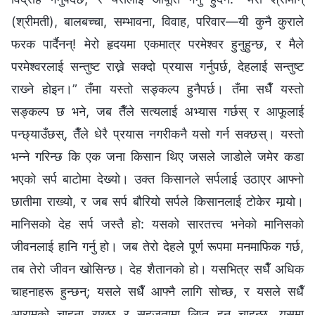
(श्रीमती), बालबच्चा, सम्भावना, विवाह, परिवार—यी कुनै कुराले
फरक पार्दैनन्! मेरो हृदयमा एकमात्र परमेश्‍वर हुनुहुन्छ, र मैले
परमेश्‍वरलाई सन्तुष्ट राख्ने सक्दो प्रयास गर्नुपर्छ, देहलाई सन्तुष्ट
राख्‍ने होइन।” तँमा यस्तो सङ्कल्प हुनैपर्छ। तँमा सधैँ यस्तो
सङ्कल्प छ भने, जब तैँले सत्यलाई अभ्यास गर्छस् र आफूलाई
पन्छ्याउँछस्, तैँले धेरै प्रयास नगरीकनै यसो गर्न सक्छस्। यस्तो
भन्‍ने गरिन्छ कि एक जना किसान थिए जसले जाडोले जमेर कडा
भएको सर्प बाटोमा देख्यो। उक्त किसानले सर्पलाई उठाएर आफ्नो
छातीमा राख्यो, र जब सर्प बौरियो सर्पले किसानलाई टोकेर मार्‍यो।
मानिसको देह सर्प जस्तै हो: यसको सारतत्त्व भनेको मानिसको
जीवनलाई हानि गर्नु हो। जब तेरो देहले पूर्ण रूपमा मनमाफिक गर्छ,
तब तेरो जीवन खोसिन्छ। देह शैतानको हो। यसभित्र सधैँ अधिक
चाहनाहरू हुन्छन्; यसले सधैँ आफ्नै लागि सोच्छ, र यसले सधैँ
आरामको चाहना राख्छ र सहजतामा लिप्त हुन चाहन्छ, यसमा