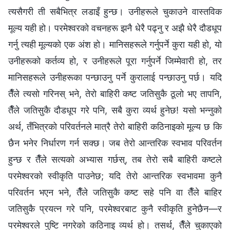
त्यसैगरी ती सबैभित्र लडाइँ हुन्छ। उनीहरूले चुकाउने वास्तविक
मूल्य यही हो। परमेश्‍वरको वचनहरू झनै धेरै पढ्नु र अझै धेरै दौडधूप
गर्नु त्यही मूल्यको एक अंश हो। मानिसहरूले गर्नुपर्ने कुरा यही हो, यो
उनीहरूको कर्तव्य हो, र उनीहरूले पूरा गर्नुपर्ने जिम्मेवारी हो, तर
मानिसहरूले उनीहरूका पन्छाउनु पर्ने कुरालाई पन्छाउनु पर्छ। यदि
तैँले त्यसो गरिनस् भने, तेरो बाहिरी कष्ट जतिसुकै ठूलो भए तापनि,
तैँले जतिसुकै दौडधूप गरे पनि, सबै कुरा व्यर्थ हुनेछ! यसो भन्नुको
अर्थ, तँभित्रको परिवर्तनले मात्रै तेरो बाहिरी कठिनाइको मूल्य छ कि
छैन भनेर निर्धारण गर्न सक्छ। जब तेरो आन्तरिक स्वभाव परिवर्तन
हुन्छ र तैँले सत्यको अभ्यास गर्छस्, तब तेरो सबै बाहिरी कष्टले
परमेश्‍वरको स्वीकृति पाउनेछ; यदि तेरो आन्तरिक स्वभावमा कुनै
परिवर्तन भएन भने, तैँले जतिसुकै कष्ट सहे पनि वा तैँले बाहिर
जतिसुकै प्रयत्न गरे पनि, परमेश्‍वरबाट कुनै स्वीकृति हुनेछैन—र
परमेश्‍वरले पुष्टि नगरेको कठिनाइ व्यर्थ हो। तसर्थ, तैँले चुकाएको