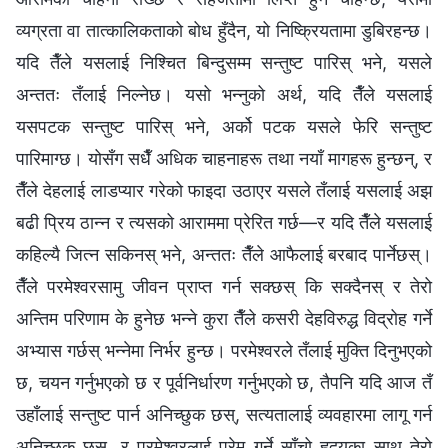
व्यग्रता वा तात्कालिकताको बोध हुँदैन, यो निष्क्रियतामा डुबिरहन्छ।
यदि तैँले यसलाई निश्चित बिन्दुसम्म सन्तुष्ट पारिस् भने, यसले
अन्ततः तँलाई निल्नेछ। यसो भन्नुको अर्थ, यदि तैँले यसलाई
यसपटक सन्तुष्ट पारिस् भने, अर्को पटक यसले फेरि सन्तुष्ट
पारिमाग्छ। योसँग सधैँ अधिक चाहनाहरू तथा नयाँ मागहरू हुन्छन्, र
तैँले देहलाई लाडप्यार गरेको फाइदा उठाएर यसले तँलाई यसलाई अझ
बढी प्रिय ठान्न र त्यसको आराममा प्रेरित गर्छ—र यदि तैँले यसलाई
कहिल्यै जित्न सकिनस् भने, अन्ततः तैँले आफैलाई बरबाद पार्नेछस्।
तैँले परमेश्‍वरसामु जीवन प्राप्त गर्न सक्छस् कि सक्दैनस् र तेरो
अन्तिम परिणाम के हुनेछ भन्‍ने कुरा तैँले कसरी देहविरुद्ध विद्रोह गर्ने
अभ्यास गर्छस् भन्‍नेमा निर्भर हुन्छ। परमेश्‍वरले तँलाई मुक्ति दिनुभएको
छ, चयन गर्नुभएको छ र पूर्वनिर्धारण गर्नुभएको छ, तैपनि यदि आज तँ
उहाँलाई सन्तुष्ट पार्न अनिच्छुक छस्, सत्यतालाई व्यवहारमा लागू गर्न
अनिच्छुक छस्, र परमेश्‍वरलाई प्रेम गर्ने साँचो हृदयका साथ तेरो