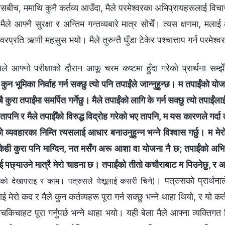
ीच, ममाथि कुनै कर्तव्य आउँदा, मैले परमेश्‍वरका अभिप्रायहरूलाई विचार ग
। मैले आफ्नै सुरक्षा र अन्तिम गन्तव्यबारे मात्र सोचेँ। त्यस क्षणमा, मल
वरप्रति ऋणी महसुस भयो। मैले तुरुन्तै घुँडा टेकेर पश्चात्ताप गर्न परमेश्‍वर
सले आफ्नो परीक्षाको दौरान आफू चरम कष्टमा हुँदा गरेको प्रार्थना सम्झेँ
कुन भूमिका निर्वाह गर्न सक्छु त्यो पनि तपाईंले जान्‍नुहुन्छ। म तपाईंको योज
 कुरा तपाईंमा समर्पित गर्नेछु। मैले तपाईंको लागि के गर्न सक्छु त्यो तपाईं
 तापनि र मैले तपाईँको विरुद्ध विद्रोह गरेको भए तापनि, म यस कारणले गर्दा
िको व्यवहारका निम्ति त्यसलाई आधार बनाउनुहुन्‍न भन्‍ने विश्‍वास गर्छु। म मेर
म केही कुरा पनि माग्दिन, नत मसँग अरू आशा वा योजना नै छ; तपाईंको अभिप
पछ्याउने मात्रै मेरो चाहना छ। तपाईंको तीतो कचौराबाट म पिउनेछु, र आज्ञ
। पत्रुसको प्रार्थना
रको देखापराइ र काम। पत्रुसले येशूलाई कसरी चिने)
ाई मेरो कद र मैले कुन कर्तव्यहरू पूरा गर्न सक्छु भन्‍ने थाहा थियो, र यो क
िचाहट पूरा गर्नुपर्छ भन्‍ने थाहा भयो। यही बेला मैले आफ्ना व्यक्तिगत 