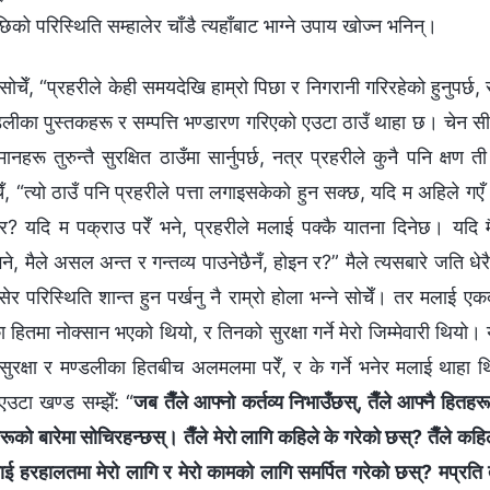
ो परिस्थिति सम्हालेर चाँडै त्यहाँबाट भाग्ने उपाय खोज्न भनिन्।
 सोचेँ, “प्रहरीले केही समयदेखि हाम्रो पिछा र निगरानी गरिरहेको हुनुपर्
का पुस्तकहरू र सम्पत्ति भण्डारण गरिएको एउटा ठाउँ थाहा छ। चेन सी 
नहरू तुरुन्तै सुरक्षित ठाउँमा सार्नुपर्छ, नत्र प्रहरीले कुनै पनि क्ष
ेँ, “त्यो ठाउँ पनि प्रहरीले पत्ता लगाइसकेको हुन सक्छ, यदि म अहिले गए
 र? यदि म पक्राउ परेँ भने, प्रहरीले मलाई पक्कै यातना दिनेछ। यद
भने, मैले असल अन्त र गन्तव्य पाउनेछैनँ, होइन र?” मैले त्यसबारे जति धेरै 
ँ बसेर परिस्थिति शान्त हुन पर्खनु नै राम्रो होला भन्ने सोचेँ। तर मला
हितमा नोक्सान भएको थियो, र तिनको सुरक्षा गर्ने मेरो जिम्मेवारी थि
 सुरक्षा र मण्डलीका हितबीच अलमलमा परेँ, र के गर्ने भनेर मलाई थाहा
उटा खण्ड सम्झेँ: “
जब तैँले आफ्‍नो कर्तव्य निभाउँछस्, तैँले आफ्‍नै हितहरू,
को बारेमा सोचिरहन्छस्। तैँले मेरो लागि कहिले के गरेको छस्? तैँले कहिले
ाई हरहालतमा मेरो लागि र मेरो कामको लागि समर्पित गरेको छस्? मप्रति 