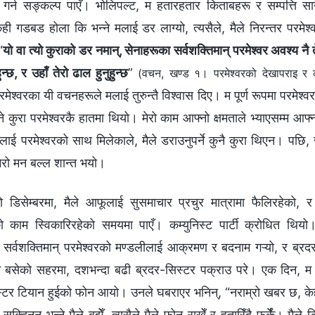
गर्न सङ्कल्प पाएँ। भोलिपल्ट, म हतारहतार किताबहरू र सम्पत्ति सार्
ही गडबड होला कि भन्ने मलाई डर लाग्यो, त्यसैले, मैले निरन्तर परमेश्‍वर
“
यो वा त्यो कुराको डर नमान्, सेनाहरूका सर्वशक्तिमान्‌ परमेश्‍वर अवश्य नै त
्छ, र उहाँ तेरो ढाल हुनुहुन्छ
”
(वचन, खण्ड १। परमेश्‍वरको देखापराइ र का
मेश्‍वरका यी वचनहरूले मलाई तुरुन्तै विश्‍वास दिए। म पूर्ण रूपमा परमेश्‍
्‍ने कुरा परमेश्‍वरकै हातमा थियो। मेरो काम आफ्नो क्षमताले भ्याएसम्म आफ्न
मलाई परमेश्‍वरको साथ मिलेकाले, मैले डराउनुपर्ने कुनै कुरा थिएन। पछि,
 मेरो मन बल्ल शान्त भयो।
डिसेम्बरमा, मैले आफूलाई सुसमाचार प्रचुर मात्रामा फैलिरहेको, र
वरको काम स्विकारिरहेको समयमा पाएँ। कम्युनिस्ट पार्टी क्रोधित थिय
 सर्वशक्तिमान् परमेश्‍वरको मण्डलीलाई आक्रमण र बदनाम गऱ्यो, र ब्र
 म बसेको सहरमा, दशभन्दा बढी ब्रदर-सिस्टर पक्राउ परे। एक दिन, म
्टर टियान हुईको फोन आयो। उनले घबराएर भनिन्, “नराम्रो खबर छ, 
्दिनन् भन्ने मैले बुझेँ, त्यसैले मैले फोन राखेँ र हतारिँदै फर्केँ। मैले