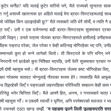
 कुटेर मार्नेछ? यदि मलाई कुटेर मारियो भने, मैले राज्यको सुन्दरता साका
पूरा गर्नु असाध्यै खतरनाक छ! अहिले मलाई मेरा ब्रदर-सिस्टरहरूलाई साथ
ो जोखिम किन उठाइरहेकी छु?” मैले त्यसबारे जति धेरै सोचेँ, म त्यति नै 
्र पाएँ। उनी र एक दर्जनभन्दा बढी ब्रदर-सिस्टरहरू सुसमाचार प्रचा
भएकी थिइन्। उनले पत्रमा जेलका ब्रदर-सिस्टरहरूले हामीलाई उनीहरूको 
नीहरू पक्राउ परेका, जेल परेका र केही कठिनाइ भोगिरहेका भए पनि, उनी
 सम्मानको कुरा हो भन्ने लागेको थियो। ती सिस्टरले के पनि भनिन् भ
निगरानी गर्न छाडेको कुरा निश्चित भएपछि, उनी फेरि सुसमाचार प्रचार गर्
मै दोषी महसुस भयो। यी ब्रदर-सिस्टरहरू जेलमा कष्ट भोगिरहेका थिए, तर
ार गरेकामा सतावट भोग्नुलाई गौरवका रूपमा हेरे। त्यसपछि मैले आफूबार
थ दिइरहेकी थिएँ र पक्राउको लहरपछिका परिस्थिति सम्हाल्न केही काम गर
मारिनेछु भनेर चिन्तित थिएँ। मैले आफ्नै हित, अन्त्य, र गन्तव्यबारे मात्र 
र दोषी महसुस गरेँ। म एकदमै स्वार्थी र घृणित, अनि परमेश्‍वरको मलजल र
रको वचनको एउटा खण्ड सम्झेँ: “
म पहाडमा फुल्‍ने लिली फूलहरूप्रति सराह