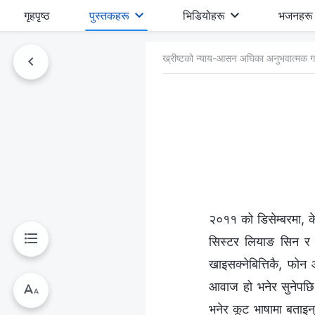
गृहपृष्ठ
पुस्तकहरू
भिडियोहरू
भजनहरू
ख्रीष्‍टको न्याय-आसन अघिका अनुभवात्मक ग
२०११ को डिसेम्बरमा, के
सिस्टर लियाङ सिन र म
खाइसक्नेबित्तिकै, फो
आवाज हो भनेर सुनेपछि,
भनेर कूट भाषामा बताइ