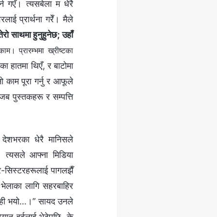
न गएँ। त्यसबेला म धेरै
लाई प्रार्थना गरेँ। मैले
ेरो साथमा हुनुहुनेछ; उहाँ
म। प्रारम्‍भमा ख्रीष्‍टका
वरका हातमा थिएँ, र बाटोमा
ो काम पूरा गर्नु र आफूले
 जब पुस्तकहरू र सम्पत्ति
 देशभरका धेरै मानिसले
ो। त्यसले आफ्ना मिडिया
दर-सिस्टरहरूलाई पागलझैँ
 भेलाका लागि सहरबाहिर
केही भयो…।” सायद उनले
 टियान हुईलाई भेटेपछि, के