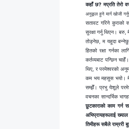
कहाँ छ? मप्रति तेरो 
अनुकूल हुने मार्ग खोजी गर्नु
सतावट गरिने कुराको सा
सुरक्षा गर्नु थिएन। बरु,
तोड्नेछ, म यहूदा बन्ने
हितको रक्षा गर्नका लाग
कर्तव्यबाट पन्छिन चाहे
थिए, र परमेश्‍वरको अन
कम भय महसुस भयो। मैले
सम्झेँ। प्रभु येशूले प
वचनका सान्दर्भिक भाग
छुटकाराको काम गर्न सक्
अभिप्रायहरूलाई ख्याल गर्
तिमीहरू सबैले राम्ररी बुझ