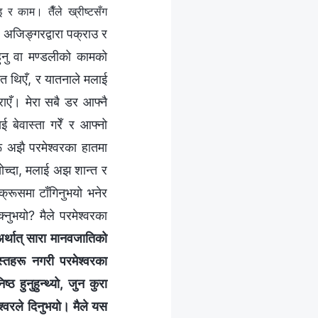
र काम। तैँले ख्रीष्‍टसँग
ो अजिङ्गरद्वारा पक्राउ र
हुनु वा मण्डलीको कामको
रसित थिएँ, र यातनाले मलाई
राएँ। मेरा सबै डर आफ्नै
ई बेवास्ता गरेँ र आफ्नो
ू अझै परमेश्‍वरका हातमा
ोच्दा, मलाई अझ शान्त र
्रूसमा टाँगिनुभयो भनेर
नुभयो? मैले परमेश्‍वरका
—अर्थात् सारा मानवजातिको
स्तहरू नगरी परमेश्‍वरका
्ठ हुनुहुन्थ्यो, जुन कुरा
मेश्‍वरले दिनुभयो। मैले यस