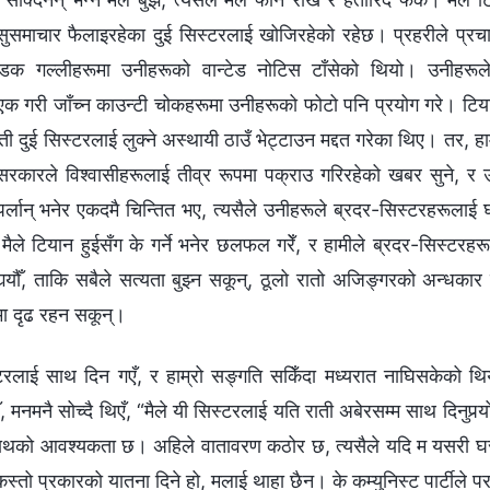
े सुसमाचार फैलाइरहेका दुई सिस्टरलाई खोजिरहेको रहेछ। प्रहरीले प्रचा
क गल्लीहरूमा उनीहरूको वान्टेड नोटिस टाँसेको थियो। उनीहरूल
क गरी जाँच्न काउन्टी चोकहरूमा उनीहरूको फोटो पनि प्रयोग गरे। टिया
ी दुई सिस्टरलाई लुक्ने अस्थायी ठाउँ भेट्टाउन मद्दत गरेका थिए। तर, हा
सरकारले विश्वासीहरूलाई तीव्र रूपमा पक्राउ गरिरहेको खबर सुने, र 
्लान् भनेर एकदमै चिन्तित भए, त्यसैले उनीहरूले ब्रदर-सिस्टरहरूलाई 
मैले टियान हुईसँग के गर्ने भनेर छलफल गरेँ, र हामीले ब्रदर-सिस्टरहर
 गर्‍यौँ, ताकि सबैले सत्यता बुझ्न सकून्, ठूलो रातो अजिङ्गरको अन्धकार श
मा दृढ रहन सकून्।
रलाई साथ दिन गएँ, र हाम्रो सङ्गति सकिँदा मध्यरात नाघिसकेको 
ँ, मनमनै सोच्दै थिएँ, “मैले यी सिस्टरलाई यति राती अबेरसम्म साथ दिनुपर्‍य
को आवश्यकता छ। अहिले वातावरण कठोर छ, त्यसैले यदि म यसरी घर-
 कस्तो प्रकारको यातना दिने हो, मलाई थाहा छैन। के कम्युनिस्ट पार्टीले परम