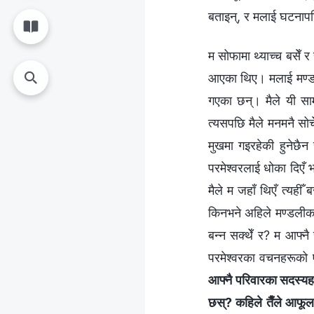
बताइन्, र मलाई घटनापछिक
म सोफामा थ्याच्च बसेँ र
आएका थिए। मलाई मण्डली
गएका छन्। मैले यी सामा
त्यसपछि मैले मनमनै सोच
मुखमा गइरहेकी हुनेछैन
परमेश्‍वरलाई धोका दिएँ 
मैले म जहाँ थिएँ त्यही
किनभने अहिले मण्डलीका 
बन्न सक्थेँ र? म आफ्नै
परमेश्‍वरका वचनहरूको ए
आफ्नै परिवारका सदस्यहरू
छस्? कहिले तैँले आफूल