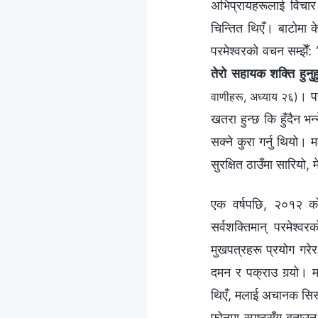
अभिप्रायहरूलाई विचार 
चिन्तित थिएँ। बाटोमा के
परमेश्‍वरको वचन सम्झेँ: 
तेरो सहायक शक्ति हुनुहुन
। पर
वाणीहरू, अध्याय २६)
खतरा हुन्छ कि हुँदैन भन
सक्ने कुरा गर्नु थियो। 
सुरक्षित ठाउँमा सारियो,
एक वर्षपछि, २०१२ को 
सर्वशक्तिमान् परमेश्‍
मुखपत्रहरू प्रयोग गरेर
दमन र पक्राउ गर्‍यो।
थिएँ, मलाई अचानक सिस
फोनमा स्पष्टसँग बताउन सक