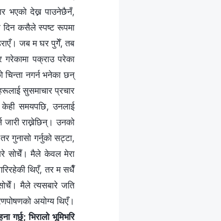
र भएको देख्न पाउनेछैनँ,
 दिन कसैले स्पष्ट रूपमा
डराएँ। जब म घर पुगेँ, तब
र गरेकामा पक्राउ परेका
चिन्ता नगर्न भनेका छन्
हरूलाई सुसमाचार प्रचार
ने केही समयपछि, उनलाई
न जारी राख्नेछिन्। उनको
 गुनासो गर्नुको सट्टा,
े सोचेँ। मैले केवल मेरा
िरहेकी थिएँ, तर म सधैँ
सोचेँ। मैले त्यसबारे जति
 भरणपोषणको अयोग्य थिएँ।
ना गर्छु; भिरालो भूमिभरि