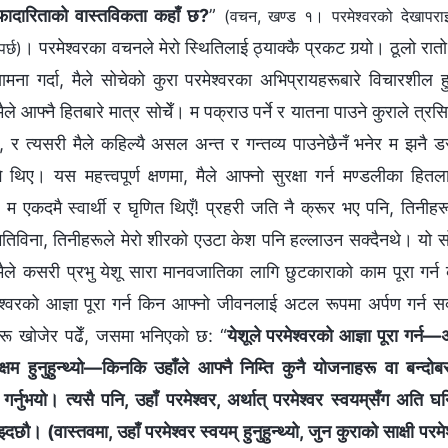
वफादारिताको वास्तविकता कहाँ छ?
”
(वचन, खण्ड १। परमेश्‍वरको देखापराइ 
। परमेश्‍वरका वचनले मेरो स्थितिलाई ठ्याक्कै प्रकट गर्‍यो। ठूलो रात
पर्छ)
मना गर्दा, मैले सोचेको कुरा परमेश्‍वरका अभिप्रायहरूबारे विचारशील 
 मैले आफ्नै हितबारे मात्र सोचेँ। म पक्राउ पर्ने र यातना पाउने कुराले त्
छु, र त्यसरी मैले कहिल्यै असल अन्त र गन्तव्य पाउनेछैनँ भनेर म झनै ड
ि थिए। यस महत्त्वपूर्ण क्षणमा, मैले आफ्नो सुरक्षा गर्न मण्डलीका हितला
ँ। म एकदमै स्वार्थी र घृणित थिएँ! प्रहरी जति नै क्रूर भए पनि, तिनीहर
ुमतिविना, तिनीहरूले मेरो शीरको एउटा केश पनि हल्लाउन सक्दैनथे। यो स
 कसरी प्रभु येशू सारा मानवजातिका लागि छुटकाराको काम पूरा गर्न क
रमेश्‍वरको आज्ञा पूरा गर्न किन आफ्नो जीवनलाई अटल रूपमा अर्पण गर्न सक्
हरू खोजेर पढेँ, जसमा भनिएको छ: “
येशूले परमेश्‍वरको आज्ञा पूरा गर्न
षम हुनुहुन्थ्यो—किनकि उहाँले आफ्नै निम्ति कुनै योजनाहरू वा बन्दोब
नुभयो। त्यसै पनि, उहाँ परमेश्‍वर, अर्थात् परमेश्‍वर स्वयम्‌सँग अति घनिष
्दछौ। (वास्तवमा, उहाँ परमेश्‍वर स्वयम्‌ हुनुहुन्थ्यो, जुन कुराको साक्षी पर