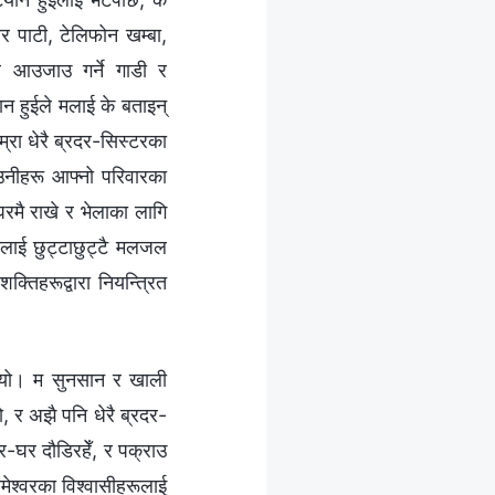
र पाटी, टेलिफोन खम्बा,
े आउजाउ गर्ने गाडी र
न हुईले मलाई के बताइन्
म्रा धेरै ब्रदर-सिस्टरका
उनीहरू आफ्नो परिवारका
घरमै राखे र भेलाका लागि
ूलाई छुट्टाछुट्टै मलजल
क्तिहरूद्वारा नियन्त्रित
थियो। म सुनसान र खाली
ो, र अझै पनि धेरै ब्रदर-
घर दौडिरहेँ, र पक्राउ
ेश्‍वरका विश्‍वासीहरूलाई