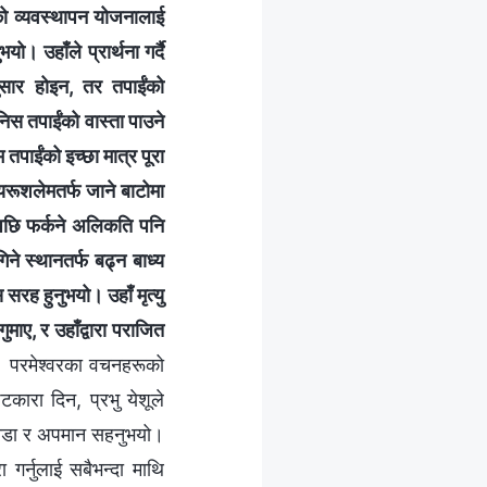
वरको व्यवस्थापन योजनालाई
भयो। उहाँले प्रार्थना गर्दै
अनुसार होइन, तर तपाईंको
िस तपाईंको वास्ता पाउने
तपाईंको इच्छा मात्र पूरा
’ यरूशलेमतर्फ जाने बाटोमा
ाट पछि फर्कने अलिकति पनि
ने स्थानतर्फ बढ्न बाध्य
सरह हुनुभयो। उहाँ मृत्यु
ुमाए, र उहाँद्वारा पराजित
 परमेश्‍वरका वचनहरूको
ारा दिन, प्रभु येशूले
 पीडा र अपमान सहनुभयो।
ा गर्नुलाई सबैभन्दा माथि