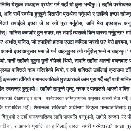
्ति येशूका तथ्यहरू प्रयोग गर्न यहाँ यो कुरा भन्दैछु।) उहाँले परमेश्‍
थ्यो, अनि सधैँ स्वर्गमा हुनुहुने पितासँग प्रार्थना गर्नुभयो र उहाँको इच्छा खोज्नु
र पिता! तपाईंको इच्छा जे छ त्यो पूरा गर्नुहोस्, अनि मेरा इच्छाहरू 
ोस्। मानिस कमजोर हुन सक्छ, तर तपाईं त्यसको किन वास्ता गर्नुहुन्छ? मान
 अर्थात् मानिस, जो तपाईंको हातमा एउटा कमिला जस्तो छ? मेरो हृदयमा, म 
े आफ्नो इच्छाअनुसार ममा जे गर्न चाहनुहुन्छ त्यो गर्नुहोस् भन्‍ने म चाहन्छु।
ुन्थ्यो, मानौं उहाँको मुटुमा छुरी रोपेको थियो, तापनि उहाँमा आफ्नो वचनब
प्रबल शक्तिले काम गरिरहेको थियो, र त्यो शक्तिले उहाँलाई क्रूसमा टाँगि
ई क्रूसमा टाँगियो र मानवजातिको छुटकाराको काम पूरा गर्दै उहाँ पापी मानिस 
स्वतन्त्र हुनुभयो। उहाँको सामुन्ने मृत्यु, नरक र पातालले आफ्‍नो शक्ति ग
।
्‍वरको देखापराइ र काम। परमेश्‍वरका अभिप्रायहरू अनुसार कसरी सेवा गर्ने)
कै प्रभावित भएँ। शैतानको शक्तिको अधीनमा जिएका मानवजातिलाई छुटक
 दिनुभयो र उहाँ मानवजातिका लागि पापबलि बन्नुभयो, उहाँले एकदमै धेरै
नाविना, र आफ्नो प्राप्ति वा हानिलाई वास्ता नगरी परमेश्‍वरको आज्ञा पूर