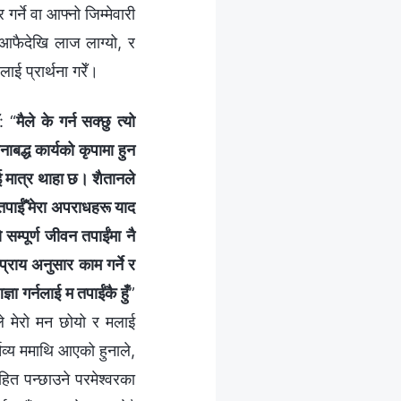
र्ने वा आफ्नो जिम्मेवारी
ाई आफैदेखि लाज लाग्यो, र
लाई प्रार्थना गरेँ।
: “
मैले के गर्न सक्छु त्यो
नाबद्ध कार्यको कृपामा हुन
लाई मात्र थाहा छ। शैतानले
 तपाईँ मेरा अपराधहरू याद
ो सम्पूर्ण जीवन तपाईंमा नै
्राय अनुसार काम गर्ने र
ा गर्नलाई म तपाईंकै हुँ
”
ले मेरो मन छोयो र मलाई
र्तव्य ममाथि आएको हुनाले,
हित पन्छाउने परमेश्‍वरका