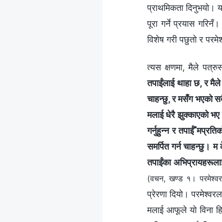
प्राथमिकता दिनुभयो। यसब
पूरा गर्ने प्रयास गरिनँ
विशेष गरी पछुतो र परमेश्‍
त्यस क्षणमा, मैले पत्रु
तपाईंलाई थाहा छ, र मैले 
चाहन्छु, र मसँग भएको सबै
मलाई धेरै झुक्‍काएको भए
गर्नुहुन्‍न र तपाईँ मप्रत
समर्पित गर्न चाहन्छु। 
तपाईंका अभिप्रायहरूलाई 
(वचन, खण्ड १। परमेश्‍व
प्रेरणा दियो। परमेश्‍वरल
मलाई आफूले यो विना हिचक