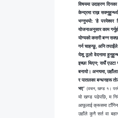
विषयमा उदाहरण दिनका निम
केन्द्रमा राख्न सक्‍नुहुन्
भन्नुभयो: ‘हे परमेश्‍व
योजनाअनुसार काम गर्नुह
योग्यको कसरी बन्न सक्छ?
गर्न चाहन्छु, अनि तपाईंल
येशू ठूलो वेदनामा हुनुह
इच्छा थिएन; सधैँ एउटा 
बनायो। अन्त्यमा, उहाँला
र पातलका बन्धनहरू तोडेर 
भए
”
(वचन, खण्ड १। परमेश
यो खण्ड पढेपछि, म नि
आफूलाई क्रूसमा टाँगिन
उहाँले कुनै सर्त वा बहा