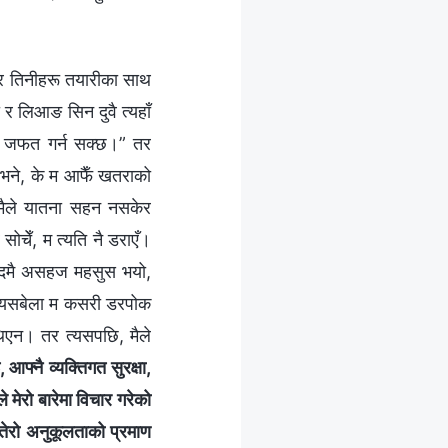
छ, र तिनीहरू तयारीका साथ
र लिआङ सिन दुवै त्यहाँ
ण ती जफत गर्न सक्छ।” तर
ँ भने, के म आफैँ खतराको
ि मैले यातना सहन नसकेर
सोचेँ, म त्यति नै डराएँ।
ई एकदमै असहज महसुस भयो,
यो। यसबेला म कसरी डरपोक
 थिएन। तर त्यसपछि, मैले
 आफ्‍नै व्यक्तिगत सुरक्षा,
 मेरो बारेमा विचार गरेको
तेरो अनुकूलताको प्रमाण