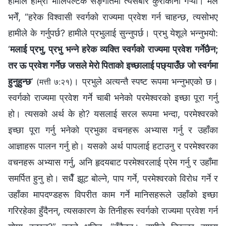
हामीले हाम्रो भोलिपल्‍टकै सङ्गतिमा त्यसैबारे कुराकानी गऱ्यौँ। मैले
भनेँ, “हरेक विश्‍वासी स्वर्गको राज्यमा प्रवेश गर्न चाहन्छ, त्यसोभए
हामीले के गर्नुपर्छ? हामीले प्रभुलाई सुन्‍नुपर्छ। प्रभु येशूले भन्नुभयो:
‘
मलाई प्रभु, प्रभु भन्‍ने हरेक व्यक्ति स्वर्गको राज्यमा प्रवेश गर्नेछैन;
तर ऊ प्रवेश गर्नेछ जसले मेरो पिताको इच्‍छालाई पछ्याउँछ जो स्वर्गमा
हुनुहुन्छ
’
। प्रभुले अत्यन्तै स्पष्ट रूपमा भन्‍नुभएको छ।
(मत्ती ७:२१)
स्वर्गको राज्यमा प्रवेश गर्ने चाबी भनेको परमेश्‍वरको इच्‍छा पूरा गर्नु
हो। त्यसको अर्थ के हो? यसलाई सरल रूपमा भन्दा, परमेश्‍वरको
इच्‍छा पूरा गर्नु भनेको प्रभुका वचनहरू अभ्यास गर्नु र उहाँका
आज्ञाहरू पालन गर्नु हो। यसको अर्थ पापलाई हटाउनु र परमेश्‍वरका
वचनहरू अभ्यास गर्नु, अनि हृदयबाट परमेश्‍वरलाई प्रेम गर्नु र उहाँमा
समर्पित हुनु हो। सधैँ झूट बोल्‍ने, पाप गर्ने, परमेश्‍वरको विरोध गर्ने र
उहाँका मापदण्डहरू विपरीत काम गर्ने मानिसहरूले उहाँको इच्‍छा
गरिरहेका हुँदैनन्, त्यसकारण के तिनीहरू स्वर्गको राज्यमा प्रवेश गर्न