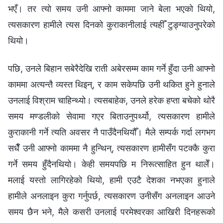
भएँ। तर त्यो समय उनी आफ्‍नो काममा जाने बेला भएको थियो,
त्यसकारण हामीले त्यस दिनको कुराकानीलाई त्यहीँ टुङ्ग्याउनुपरेको
थियो।
पछि, उनले बिहान सबेरैदेखि राती अबेरसम्‍म काम गर्ने हुँदा उनी आफ्‍नो
काममा अत्यन्तै व्यस्त थिइन्, र काम सकेपछि उनी थकित हुने हुनाले
उनलाई विश्राम चाहिन्थ्यो। त्यसबाहेक, उनले हरेक हप्ता बचेको थोरै
समय मण्डलीको सेवामा गएर बिताउनुपर्थ्यो, त्यसकारण हामीले
कुराकानी गर्ने त्यति अवसर नै पाउँदैनथियौँ। मैले सम्पर्क गर्दा लगभग
सधैँ उनी आफ्‍नो काममा नै हुन्थिन्, त्यसकारण हामीसँग पटक्कै कुरा
गर्ने समय हुँदैनथियो। केही समयपछि म निरूत्साहित हुन थालेँ।
मलाई यस्तो लागिरहेको थियो, हामी एउटै देशका नभएका हुनाले
हामीले अनलाइन कुरा गर्नुपर्छ, त्यसकारण उनीसँग अनलाइन आउने
समय छैन भने, मैले कसरी उनलाई परमेश्‍वरका आखिरी दिनहरूको