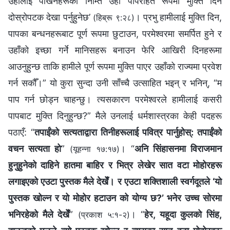
उहाँलाई पर्खिनेहरूका निम्ति उहाँ पापरहित रूपमा मुक्ति दिन
दोस्रोपटक देखा पर्नुहुनेछ’
। प्रभु हामीलाई मुक्ति दिन,
(हिब्रू ९:२८)
पापका बन्धनहरूबाट पूर्ण रूपमा छुटाउन, परमेश्‍वरमा समर्पित हुने र
उहाँको इच्‍छा गर्ने मानिसहरू बनाउन फेरि आखिरी दिनहरूमा
आउनुहुन्छ ताकि हामीले पूर्ण रूपमा मुक्ति पाएर उहाँको राज्यमा प्रवेश
गर्न सकौँ।” यो कुरा सुन्दा उनी साँच्‍चै उत्साहित भइन् र भनिन्, “म
पाप गर्न छोड्न चाहन्छु। त्यसकारण परमेश्‍वरले हामीलाई कसरी
पापबाट मुक्ति दिनुहुन्छ?” मैले उनलाई धर्मशास्‍त्रका केही पदहरू
पठाएँ: “
तपाईंको सत्यताद्वारा तिनीहरूलाई पवित्र पार्नुहोस्: तपाईंको
वचन सत्यता हो
”
। “
अनि सिंहासनमा विराजमान
(यूहन्‍ना १७:१७)
हुनुहुनेको दाहिने हातमा बाहिर र भित्र लेखेर सात वटा मोहोरहरू
लगाइएको एउटा पुस्तक मैले देखेँ। र एउटा शक्तिशाली स्वर्गदूतले ‘यो
पुस्तक खोल्न र यो मोहोर हटाउन को योग्य छ?’ भनेर उच्‍च सोरमा
भनिरहेको मैले देखेँ
”
। “
हेर, यहूदा कुलको सिंह,
(प्रकाश ५:१-२)