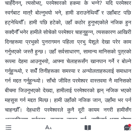
चाहँदैनन्, त्यसोभए, परमेश्‍वरको हकमा के भन्‍ने? यदि परमेश्‍वर
स्वर्गबाट मात्रै बोल्‍नुभयो भने, हामी डराउनेथियौँ र उहाँबाट पछि
हट्नेथियौँ। हामी पछि हटेको, उहाँ कठोर हुनुभएकोले नजिक हुन
सक्दैनौँ भनेर हामीले सोचेको परमेश्‍वर चाहनुहुन्‍न, त्यसकारण आखिरी
दिनहरूमा प्रभुको पुनरागमन पहिला प्रभु येशूले देखा परेर काम
गर्नुभएको जस्तै हुन्छ। उहाँ सर्वसाधारण, सामान्य मानिसको पुत्रको
रूपमा देहमा आउनुभयो, आफ्‍ना चेलाहरूसँग खानपान गर्ने र बोल्‍ने
गर्नुहुन्थ्यो, र सधैँ तिनीहरूका समस्या र अन्योलताहरूलाई समाधान
गर्न मद्दत गर्नुहुन्थ्यो। साँचो जीवित परमेश्‍वर वास्तवमा नै मानिसको
बीचमा जिउनुभएको देख्दा, हामीलाई परमेश्‍वरको झन् नजिक भएको
महसुस गर्न मद्दत मिल्छ। हामी उहाँको नजिक जान, उहाँमा भर पर्न
चाहन्छौँ। देहधारी परमेश्‍वरले कुनै दूरी कायम नगरी हामीसँग
अन्तरक्रिया गर्नुहुन्छ, सत्यता व्यक्त गर्न, हामीलाई भरण-पोषण
गर्नको लागि परमेश्‍वर हाम्रै भाषा प्रयोग गर्न सक्नुहुन्छ। हामीले