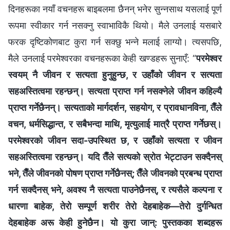
दिनहरूका नयाँ वचनहरू बाइबलमा छैनन् भनेर सुन्नसाथ यसलाई पूर्ण
रूपमा स्वीकार गर्न नसक्‍नु स्वाभाविकै थियो। मैले उनलाई यसबारे
फरक दृष्टिकोणबाट कुरा गर्न सक्छु भन्‍ने मलाई लाग्यो। त्यसपछि,
मैले उनलाई परमेश्‍वरका वचनहरूका केही खण्डहरू सुनाएँ: “
परमेश्‍वर
स्‍वयम् नै जीवन र सत्यता हुनुहुन्छ, र उहाँको जीवन र सत्यता
सहअस्तित्वमा रहन्छन्। सत्यता प्राप्त गर्न नसक्‍नेले जीवन कहिल्यै
प्राप्त गर्नेछैनन्। सत्यताको मार्गदर्शन, सहयोग, र प्रावधानविना, तैँले
वचन, धर्मसिद्धान्त, र सबैभन्दा माथि, मृत्युलाई मात्रै प्राप्त गर्नेछस्।
परमेश्‍वरको जीवन सदा-उपस्थित छ, र उहाँको सत्यता र जीवन
सहअस्तित्वमा रहन्छन्। यदि तैँले सत्यको स्रोत भेट्टाउन सक्दैनस्
भने, तैँले जीवनको पोषण प्राप्त गर्नेछैनस्; तैँले जीवनको प्रबन्ध प्राप्त
गर्न सक्‍दैनस् भने, अवश्य नै सत्यता पाउनेछैनस्, र त्यसैले कल्‍पना र
धारणा बाहेक, तेरो सम्पूर्ण शरीर तेरो देहबाहेक—तेरो दुर्गन्धित
देहबाहेक अरू केही हुनेछैन। यो कुरा जान्: पुस्तकका शब्‍दहरू