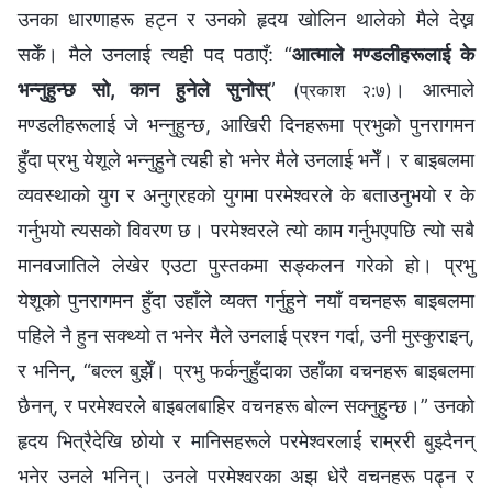
उनका धारणाहरू हट्न र उनको हृदय खोलिन थालेको मैले देख्न
सकेँ। मैले उनलाई त्यही पद पठाएँ: “
आत्माले मण्डलीहरूलाई के
भन्‍नुहुन्छ सो, कान हुनेले सुनोस्
”
। आत्माले
(प्रकाश २:७)
मण्डलीहरूलाई जे भन्‍नुहुन्छ, आखिरी दिनहरूमा प्रभुको पुनरागमन
हुँदा प्रभु येशूले भन्‍नुहुने त्यही हो भनेर मैले उनलाई भनेँ। र बाइबलमा
व्यवस्थाको युग र अनुग्रहको युगमा परमेश्‍वरले के बताउनुभयो र के
गर्नुभयो त्यसको विवरण छ। परमेश्‍वरले त्यो काम गर्नुभएपछि त्यो सबै
मानवजातिले लेखेर एउटा पुस्तकमा सङ्कलन गरेको हो। प्रभु
येशूको पुनरागमन हुँदा उहाँले व्यक्त गर्नुहुने नयाँ वचनहरू बाइबलमा
पहिले नै हुन सक्थ्यो त भनेर मैले उनलाई प्रश्‍न गर्दा, उनी मुस्कुराइन्,
र भनिन्, “बल्‍ल बुझेँ। प्रभु फर्कनुहुँदाका उहाँका वचनहरू बाइबलमा
छैनन्, र परमेश्‍वरले बाइबलबाहिर वचनहरू बोल्‍न सक्‍नुहुन्छ।” उनको
हृदय भित्रैदेखि छोयो र मानिसहरूले परमेश्‍वरलाई राम्ररी बुझ्दैनन्
भनेर उनले भनिन्। उनले परमेश्‍वरका अझ धेरै वचनहरू पढ्न र