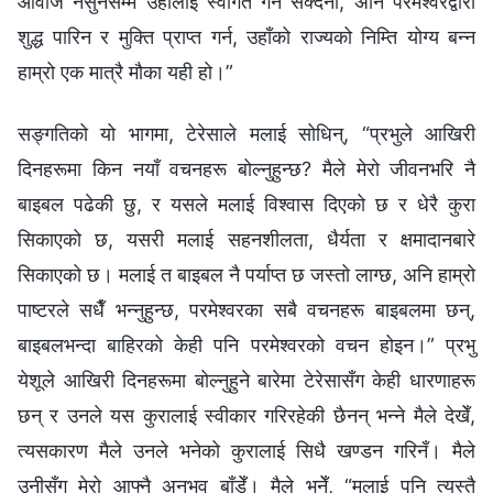
आवाज नसुनेसम्‍म उहाँलाई स्वागत गर्न सक्दैनौँ, अनि परमेश्वरद्वारा
शुद्ध पारिन र मुक्ति प्राप्त गर्न, उहाँको राज्यको निम्ति योग्य बन्‍न
हाम्रो एक मात्रै मौका यही हो।”
सङ्गतिको यो भागमा, टेरेसाले मलाई सोधिन्, “प्रभुले आखिरी
दिनहरूमा किन नयाँ वचनहरू बोल्‍नुहुन्छ? मैले मेरो जीवनभरि नै
बाइबल पढेकी छु, र यसले मलाई विश्‍वास दिएको छ र धेरै कुरा
सिकाएको छ, यसरी मलाई सहनशीलता, धैर्यता र क्षमादानबारे
सिकाएको छ। मलाई त बाइबल नै पर्याप्त छ जस्तो लाग्छ, अनि हाम्रो
पाष्टरले सधैँ भन्‍नुहुन्छ, परमेश्‍वरका सबै वचनहरू बाइबलमा छन्,
बाइबलभन्दा बाहिरको केही पनि परमेश्‍वरको वचन होइन।” प्रभु
येशूले आखिरी दिनहरूमा बोल्‍नुहुने बारेमा टेरेसासँग केही धारणाहरू
छन् र उनले यस कुरालाई स्वीकार गरिरहेकी छैनन् भन्‍ने मैले देखेँ,
त्यसकारण मैले उनले भनेको कुरालाई सिधै खण्डन गरिनँ। मैले
उनीसँग मेरो आफ्‍नै अनुभव बाँडेँ। मैले भनेँ, “मलाई पनि त्यस्तै