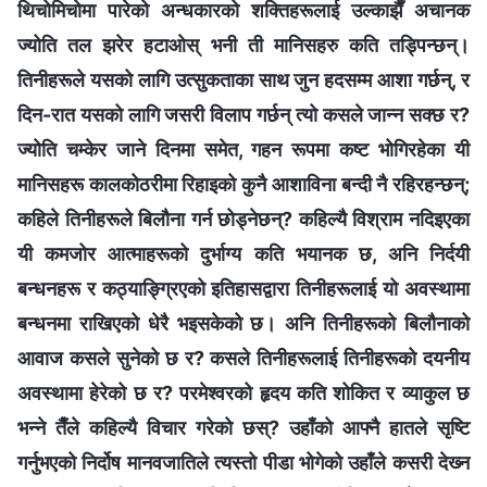
थिचोमिचोमा पारेको अन्धकारको शक्तिहरूलाई उल्काझैँ अचानक
ज्योति तल झरेर हटाओस् भनी ती मानिसहरु कति तड्पिन्छन्।
तिनीहरूले यसको लागि उत्सुकताका साथ जुन हदसम्‍म आशा गर्छन्, र
दिन-रात यसको लागि जसरी विलाप गर्छन् त्यो कसले जान्‍न सक्छ र?
ज्योति चम्‍केर जाने दिनमा समेत, गहन रूपमा कष्ट भोगिरहेका यी
मानिसहरू कालकोठरीमा रिहाइको कुनै आशाविना बन्दी नै रहिरहन्छन्;
कहिले तिनीहरूले बिलौना गर्न छोड्नेछन्? कहिल्यै विश्राम नदिइएका
यी कमजोर आत्माहरूको दुर्भाग्य कति भयानक छ, अनि निर्दयी
बन्धनहरू र कठ्याङ्ग्रिएको इतिहासद्वारा तिनीहरूलाई यो अवस्थामा
बन्धनमा राखिएको धेरै भइसकेको छ। अनि तिनीहरूको बिलौनाको
आवाज कसले सुनेको छ र? कसले तिनीहरूलाई तिनीहरूको दयनीय
अवस्थामा हेरेको छ र? परमेश्‍वरको हृदय कति शोकित र व्याकुल छ
भन्‍ने तैँले कहिल्यै विचार गरेको छस्? उहाँको आफ्‍नै हातले सृष्टि
गर्नुभएको निर्दोष मानवजातिले त्यस्तो पीडा भोगेको उहाँले कसरी देख्‍न