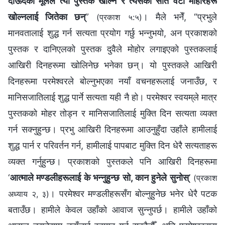
दाऊदको मूलले त्यो पुस्तक खोल्न र त्यसका सात वटा मोहोरहरू
खोल्नलाई जितेका छन्
”
। मैले भनेँ, “प्रभुले
(प्रकाश ५:५)
मानवतालाई शुद्ध गर्न सत्यता प्रयोग गर्छु भन्‍नुभयो, अन प्रकाशको
पुस्तक र दानिएलको पुस्तक दुवैले मोहोर लगाइएको पुस्तकलाई
आखिरी दिनहरूमा खोलिनेछ भनेका छन्। यो पुस्तकले आखिरी
दिनहरूमा परमेश्‍वरले बोल्‍नुभएका नयाँ वचनहरूलाई जनाउँछ, र
मानिसजातिलाई शुद्ध पार्ने सत्यता यही नै हो। परमेश्‍वर स्वयम्‌ले मात्र
पुस्तकको मोहर तोड्न र मानिसजातिलाई मुक्ति दिन सत्यता व्यक्त
गर्न सक्‍नुहुन्छ। प्रभु आखिरी दिनहरूमा आउनुहुँदा उहाँले हामीलाई
शुद्ध पार्न र परिवर्तन गर्न, हामीलाई पापबाट मुक्ति दिन धेरै सत्यताहरू
व्यक्त गर्नुहुन्छ। प्रकाशको पुस्तकले पनि आखिरी दिनहरूमा
‘
आत्माले मण्डलीहरूलाई के भन्‍नुहुन्छ सो, कान हुनेले सुनोस्
’
(प्रकाश
। परमेश्‍वर मण्डलीहरूसँग बोल्‍नुहुनेछ भनेर धेरै पटक
अध्याय २, ३)
बताउँछ। हामीले केवल उहाँको आवाज सुन्‍नुपर्छ। हामीले उहाँको