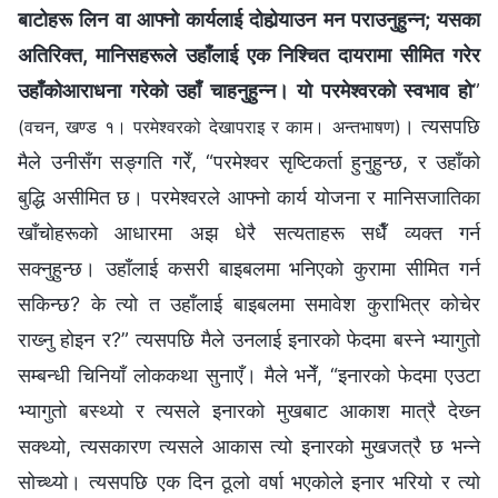
बाटोहरू लिन वा आफ्नो कार्यलाई दोहोर्‍याउन मन पराउनुहुन्‍न; यसका
अतिरिक्त, मानिसहरूले उहाँलाई एक निश्‍चित दायरामा सीमित गरेर
उहाँकोआराधना गरेको उहाँ चाहनुहुन्‍न। यो परमेश्‍वरको स्वभाव हो
”
। त्यसपछि
(वचन, खण्ड १। परमेश्‍वरको देखापराइ र काम। अन्तभाषण)
मैले उनीसँग सङ्गति गरेँ, “परमेश्‍वर सृष्टिकर्ता हुनुहुन्छ, र उहाँको
बुद्धि असीमित छ। परमेश्‍वरले आफ्नो कार्य योजना र मानिसजातिका
खाँचोहरूको आधारमा अझ धेरै सत्यताहरू सधैँ व्यक्त गर्न
सक्‍नुहुन्छ। उहाँलाई कसरी बाइबलमा भनिएको कुरामा सीमित गर्न
सकिन्छ? के त्यो त उहाँलाई बाइबलमा समावेश कुराभित्र कोचेर
राख्‍नु होइन र?” त्यसपछि मैले उनलाई इनारको फेदमा बस्‍ने भ्यागुतो
सम्‍बन्धी चिनियाँ लोककथा सुनाएँ। मैले भनेँ, “इनारको फेदमा एउटा
भ्यागुतो बस्थ्यो र त्यसले इनारको मुखबाट आकाश मात्रै देख्‍न
सक्थ्यो, त्यसकारण त्यसले आकास त्यो इनारको मुखजत्रै छ भन्‍ने
सोच्थ्यो। त्यसपछि एक दिन ठूलो वर्षा भएकोले इनार भरियो र त्यो