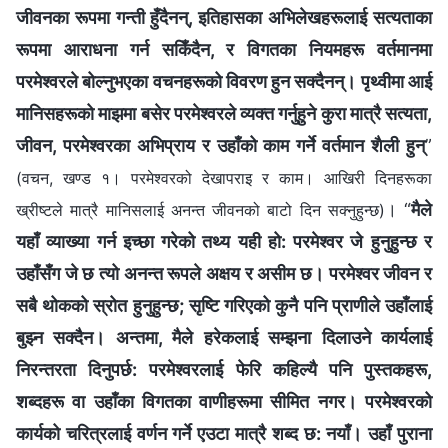
जीवनका रूपमा गन्ती हुँदैनन्, इतिहासका अभिलेखहरूलाई सत्यताका
रूपमा आराधना गर्न सकिँदैन, र विगतका नियमहरू वर्तमानमा
परमेश्‍वरले बोल्‍नुभएका वचनहरूको विवरण हुन सक्दैनन्। पृथ्वीमा आई
मानिसहरूको माझमा बसेर परमेश्‍वरले व्यक्त गर्नुहुने कुरा मात्रै सत्यता,
जीवन, परमेश्‍वरका अभिप्राय र उहाँको काम गर्ने वर्तमान शैली हुन्
”
(वचन, खण्ड १। परमेश्‍वरको देखापराइ र काम। आखिरी दिनहरूका
। “
मैले
ख्रीष्‍टले मात्रै मानिसलाई अनन्त जीवनको बाटो दिन सक्‍नुहुन्छ)
यहाँ व्याख्या गर्न इच्छा गरेको तथ्य यही हो: परमेश्‍वर जे हुनुहुन्छ र
उहाँसँग जे छ त्यो अनन्त रूपले अक्षय र असीम छ। परमेश्‍वर जीवन र
सबै थोकको स्रोत हुनुहुन्छ; सृष्टि गरिएको कुनै पनि प्राणीले उहाँलाई
बुझ्‍न सक्दैन। अन्तमा, मैले हरेकलाई सम्झना दिलाउने कार्यलाई
निरन्तरता दिनुपर्छ: परमेश्‍वरलाई फेरि कहिल्यै पनि पुस्तकहरू,
शब्दहरू वा उहाँका विगतका वाणीहरूमा सीमित नगर। परमेश्‍वरको
कार्यको चरित्रलाई वर्णन गर्ने एउटा मात्रै शब्द छ: नयाँ। उहाँ पुराना