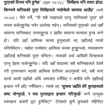
पुत्रको दिनमा पनि हुनेछ
”
; “
तिमीहरू पनि तयार होऊ:
(लूका १७:२६)
किनभने मानिसको पुत्र तिमीहरूले नसोचेको समयमा आउँछ
”
(मत्ती
। मैले भनेँ, “यी सबै पदहरूले प्रभु ‘मानिसको पुत्र’ को
२४:४४)
रूपमा फर्कनुहुनेछ भनेर उल्‍लेख गर्छन्। मानिसको पुत्रको अर्थ उहाँ
सामान्य मानिसबाट जन्‍मनुहुन्छ र उहाँमा सामान्य मानवता हुन्छ भन्‍ने
हो। यदि उहाँ आत्मिक रूपमा हुनुभएको भए उहाँलाई त्यसो
भनिनेथिएन। यहोवा परमेश्‍वर आत्मिक रूपमा हुनुहुन्थ्यो, त्यसकारण
उहाँलाई मानिसको पुत्र भनिएन। त्यसको अर्थ आखिरी दिनहरूमा
प्रभु देहमा फर्कनुहुनेछ। यदि उहाँ बादलमा सबै मानिसहरूले देख्‍ने
गरी पुनरुत्थान भएको आत्मिक शरीरमा आउनुभयो भने, सबै जना
डरले काम्दै उहाँको अघि लम्पसार पर्नेथिए र कसैले पनि उहाँलाई
इन्कार गर्ने आँट गर्नेथिएन। त्यसो भए ‘
सुरूमा उहाँले धेरै कुराहरूको
कष्ट भोग्‍नुपर्छ, र यस पुस्ताद्वारा इन्कार गरिनुपर्छ
’ भन्‍ने प्रभुका
वचनहरू कसरी पूरा हुनेथिए?” टेरेसाले कुनै कुराबारे गहिरिएर