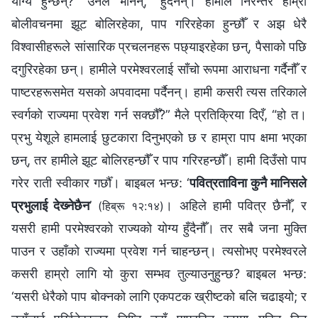
योग्य हुन्छन्?” उनले भनिन्, “हुँदैनन्। हामीले निरन्तर हाम्रा
बोलीवचनमा झूट बोलिरहेका, पाप गरिरहेका हुन्छौँ र अझ धेरै
विश्वासीहरूले सांसारिक प्रचलनहरू पछ्याइरहेका छन्, पैसाको पछि
दगुरिरहेका छन्। हामीले परमेश्‍वरलाई साँचो रूपमा आराधना गर्दैनौँ र
पाष्टरहरूसमेत यसको अपवादमा पर्दैनन्। हामी कसरी त्यस तरिकाले
स्वर्गको राज्यमा प्रवेश गर्न सक्छौँ?” मैले प्रतिक्रिया दिएँ, “हो त।
प्रभु येशूले हामलाई छुटकारा दिनुभएको छ र हाम्रा पाप क्षमा भएका
छन्, तर हामीले झूट बोलिरहन्छौँ र पाप गरिरहन्छौँ। हामी दिउँसो पाप
गरेर राती स्वीकार गर्छौँ। बाइबल भन्छ: ‘
पवित्रताविना कुनै मानिसले
प्रभुलाई देख्‍नेछैन
’
। अहिले हामी पवित्र छैनौँ, र
(हिब्रू १२:१४)
यसरी हामी परमेश्वरको राज्यको योग्य हुँदैनौँ। तर सबै जना मुक्ति
पाउन र उहाँको राज्यमा प्रवेश गर्न चाहन्छन्। त्यसोभए परमेश्‍वरले
कसरी हाम्रो लागि यो कुरा सम्‍भव तुल्याउनुहुन्छ? बाइबल भन्छ:
‘यसरी धेरैको पाप बोक्‍नको लागि एकपटक ख्रीष्टको बलि चढाइयो; र