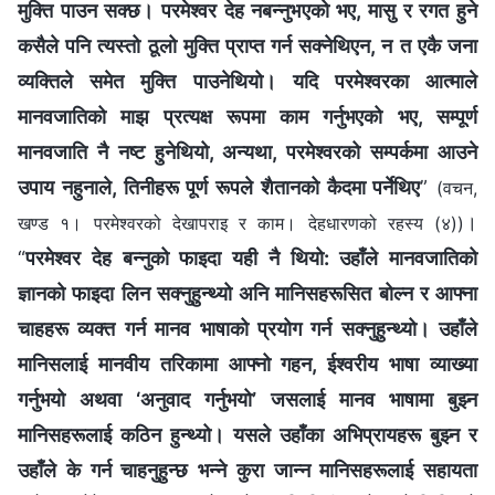
मुक्ति पाउन सक्छ। परमेश्‍वर देह नबन्नुभएको भए, मासु र रगत हुने
कसैले पनि त्यस्तो ठूलो मुक्ति प्राप्त गर्न सक्नेथिएन, न त एकै जना
व्यक्तिले समेत मुक्ति पाउनेथियो। यदि परमेश्‍वरका आत्माले
मानवजातिको माझ प्रत्यक्ष रूपमा काम गर्नुभएको भए, सम्पूर्ण
मानवजाति नै नष्ट हुनेथियो, अन्यथा, परमेश्‍वरको सम्पर्कमा आउने
उपाय नहुनाले, तिनीहरू पूर्ण रूपले शैतानको कैदमा पर्नेथिए
”
(वचन,
।
खण्ड १। परमेश्‍वरको देखापराइ र काम। देहधारणको रहस्य (४))
“
परमेश्‍वर देह बन्‍नुको फाइदा यही नै थियो: उहाँले मानवजातिको
ज्ञानको फाइदा लिन सक्नुहुन्थ्यो अनि मानिसहरूसित बोल्न र आफ्ना
चाहहरू व्यक्त गर्न मानव भाषाको प्रयोग गर्न सक्नुहुन्थ्यो। उहाँले
मानिसलाई मानवीय तरिकामा आफ्नो गहन, ईश्‍वरीय भाषा व्याख्या
गर्नुभयो अथवा ‘अनुवाद गर्नुभयो’ जसलाई मानव भाषामा बुझ्न
मानिसहरूलाई कठिन हुन्थ्यो। यसले उहाँका अभिप्रायहरू बुझ्न र
उहाँले के गर्न चाहनुहुन्छ भन्‍ने कुरा जान्न मानिसहरूलाई सहायता