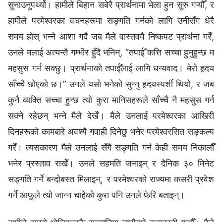
सुनाउनुपर्थ्यो। हामीले बिहान सबेरै प्रार्थनामा भेला हुन सुरु गऱ्यौँ, र
हामीले परमेश्‍वरका वचनहरूमा सङ्गति गर्नको लागि उनीसँग धेरै
समय होस् भन्‍ने आशा गर्दै जब मैले वास्तवमै निष्कपट प्रार्थना गरेँ,
उनले मलाई अत्यन्तै गम्‍भीर हुँदै भनिन्, “तपाईँ कत्ति सच्‍चा हुनुहुन्छ म
महसुस गर्न सक्छु। प्रार्थनाको तपाईँलाई लागि धन्यवाद। मेरो हृदय
साँच्‍चै छोएको छ।” उनले यसो भनेको सुन्नु हृदयस्पर्शी थियो, र जब
कुनै व्यक्ति सच्‍चा हुन्छ त्यो कुरा मानिसहरूले साँच्‍चै नै महसुस गर्न
सक्‍ने रहेछन् भन्‍ने मैले देखेँ। मैले उनलाई परमेश्वरका आखिरी
दिनहरूको कामबारे अवश्यै गवाही दिनेछु भनेर परमेश्वरसित सङ्कल्प
गरेँ। त्यसकारण मैले उनलाई सँगै सङ्गति गर्न केही समय निकालौँ
भनेर प्रस्ताव राखेँ। उनले सहमति जनाइन् र दैनिक ३० मिनेट
सङ्गति गर्ने बन्दोबस्त मिलाइन्, र परमेश्‍वरको राज्यमा कसरी प्रवेश
गर्ने आफूले त्यो जान्‍न चाहेको कुरा पनि उनले फेरि बताइन्।