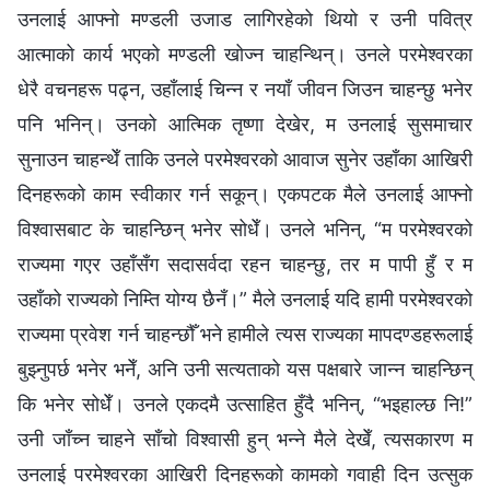
उनलाई आफ्नो मण्डली उजाड लागिरहेको थियो र उनी पवित्र
आत्‍माको कार्य भएको मण्डली खोज्‍न चाहन्थिन्। उनले परमेश्‍वरका
धेरै वचनहरू पढ्न, उहाँलाई चिन्‍न र नयाँ जीवन जिउन चाहन्छु भनेर
पनि भनिन्। उनको आत्मिक तृष्णा देखेर, म उनलाई सुसमाचार
सुनाउन चाहन्थेँ ताकि उनले परमेश्‍वरको आवाज सुनेर उहाँका आखिरी
दिनहरूको काम स्वीकार गर्न सकून्। एकपटक मैले उनलाई आफ्‍नो
विश्‍वासबाट के चाहन्छिन् भनेर सोधेँ। उनले भनिन्, “म परमेश्‍वरको
राज्यमा गएर उहाँसँग सदासर्वदा रहन चाहन्छु, तर म पापी हुँ र म
उहाँको राज्यको निम्ति योग्य छैनँ।” मैले उनलाई यदि हामी परमेश्‍वरको
राज्यमा प्रवेश गर्न चाहन्छौँ भने हामीले त्यस राज्यका मापदण्डहरूलाई
बुझ्‍नुपर्छ भनेर भनेँ, अनि उनी सत्यताको यस पक्षबारे जान्‍न चाहन्छिन्
कि भनेर सोधेँ। उनले एकदमै उत्साहित हुँदै भनिन्, “भइहाल्छ नि!”
उनी जाँच्न चाहने साँचो विश्‍वासी हुन् भन्‍ने मैले देखेँ, त्यसकारण म
उनलाई परमेश्‍वरका आखिरी दिनहरूको कामको गवाही दिन उत्सुक