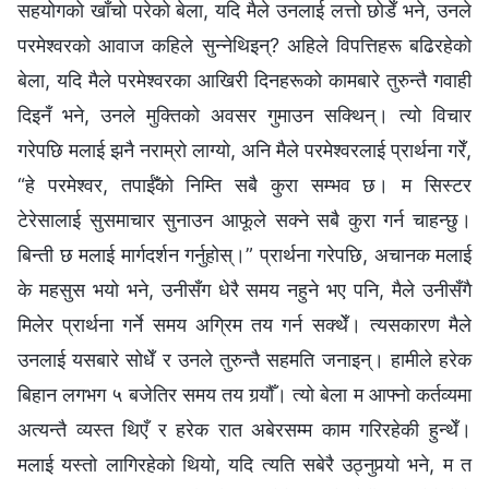
सहयोगको खाँचो परेको बेला, यदि मैले उनलाई लत्तो छोडेँ भने, उनले
परमेश्‍वरको आवाज कहिले सुन्‍नेथिइन्? अहिले विपत्तिहरू बढिरहेको
बेला, यदि मैले परमेश्‍वरका आखिरी दिनहरूको कामबारे तुरुन्तै गवाही
दिइनँ भने, उनले मुक्तिको अवसर गुमाउन सक्थिन्। त्यो विचार
गरेपछि मलाई झनै नराम्रो लाग्यो, अनि मैले परमेश्‍वरलाई प्रार्थना गरेँ,
“हे परमेश्‍वर, तपाईँको निम्ति सबै कुरा सम्‍भव छ। म सिस्टर
टेरेसालाई सुसमाचार सुनाउन आफूले सक्ने सबै कुरा गर्न चाहन्छु।
बिन्ती छ मलाई मार्गदर्शन गर्नुहोस्।” प्रार्थना गरेपछि, अचानक मलाई
के महसुस भयो भने, उनीसँग धेरै समय नहुने भए पनि, मैले उनीसँगै
मिलेर प्रार्थना गर्ने समय अग्रिम तय गर्न सक्थेँ। त्यसकारण मैले
उनलाई यसबारे सोधेँ र उनले तुरुन्तै सहमति जनाइन्। हामीले हरेक
बिहान लगभग ५ बजेतिर समय तय गर्‍यौँ। त्यो बेला म आफ्नो कर्तव्यमा
अत्यन्तै व्यस्त थिएँ र हरेक रात अबेरसम्म काम गरिरहेकी हुन्थेँ।
मलाई यस्तो लागिरहेको थियो, यदि त्यति सबेरै उठ्नुपर्‍यो भने, म त