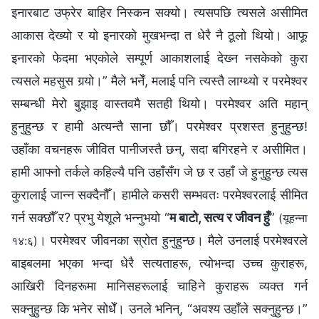
इनारबाट उफ्रेर बाहिर निस्कन सक्यो। त्यसपछि त्यसले असीमित
आकास देख्यो र यो इनारको मुखभन्दा त धेरै नै ठूलो थियो। आफू
इनारको फेदमा भएकोले सम्पूर्ण आकाशलाई देख्‍न नसकेको कुरा
त्यसले महसुस गर्‍यो।” मैले भनेँ, मलाई पनि त्यस्तै लाग्थ्यो र परमेश्‍वर
सम्‍बन्धी मेरो बुझाइ वास्तवमै सतही थियो। परमेश्‍वर अति महान्
हुनुहुन्छ र हामी अत्यन्तै साना छौँ। परमेश्‍वर प्रशस्‍त हुनुहुन्छ!
उहाँका वचनहरू जीवित पानीजस्तै छन्, सदा बगिरहने र असीमित।
हामी आफ्नो तर्कले कहिल्यै पनि उहाँसँग जे छ र उहाँ जे हुनुहुन्छ त्यस
कुरालाई जान्‍न सक्दैनौँ। हामीले कसरी सम्भवतः परमेश्‍वरलाई सीमित
गर्न सक्छौँ र? प्रभु येशूले भन्नुभयो “
म बाटो, सत्य र जीवन हुँ
”
(यूहन्‍ना
। परमेश्‍वर जीवनका स्रोत हुनुहुन्छ। मैले उनलाई परमेश्‍वरले
१४:६)
बाइबलमा भएका भन्दा धेरै सत्यताहरू, त्योभन्दा उच्‍च कुराहरू,
आखिरी दिनहरूमा मानिसहरूलाई चाहिने कुराहरू व्यक्त गर्न
सक्‍नुहुन्छ कि भनेर सोधेँ। उनले भनिन्, “अवश्य उहाँले सक्‍नुहुन्छ।”