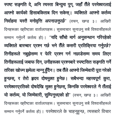
स्पष्ट सङ्गति दे, अनि त्यस्ता बिन्दुमा पुग्, जहाँ तैँले परमेश्‍वरलाई
आफ्नो कार्यको हिसाबकिताब दिन सकेस्। व्यक्तिले आफ्‍नो कर्तव्य
निर्वाहमा यस्तै मनोवृत्ति अपनाउनुपर्छ
”
(वचन, खण्ड ३। आखिरी
दिनहरूका ख्रीष्टका वार्तालापहरू। सुसमाचार सुनाउनु सबै विश्‍वासीहरूले
। “
यदि साँचो मार्ग अनुसन्धान गरिरहेको
सम्मान गर्नुपर्ने कर्तव्य हो)
व्यक्तिले बारम्बार प्रश्‍न गर्छ भने तैँले कसरी प्रतिक्रिया गर्नुपर्छ?
तिनीहरूले नबुझेसम्म र फेरि प्रश्‍न गर्न नछाडेसम्म समय लिएर
तिनीहरूलाई जबाफ दिन, उनीहरूका प्रश्‍नबारे स्पष्टसित सङ्गति गर्ने
तरिका खोज्न झमेला मान्‍नु हुँदैन। तब तैँले आफ्नो जिम्मेवारी पूरा गरेको
हुन्छस्, र तेरो हृदय दोषमुक्त हुनेछ। सबैभन्दा महत्त्वपूर्ण कुरा,
परमेश्‍वरप्रतिको दोषदेखि मुक्त हुनेछस्, किनकि परमेश्‍वरले नै तँलाई
यो कर्तव्य, यो जिम्मेवारी, सुम्पिनुभएको हो
”
(वचन, खण्ड ३। आखिरी
दिनहरूका ख्रीष्टका वार्तालापहरू। सुसमाचार सुनाउनु सबै विश्‍वासीहरूले
। परमेश्‍वरले के चाहनुहुन्छ, त्यसबारे विचार
सम्मान गर्नुपर्ने कर्तव्य हो)