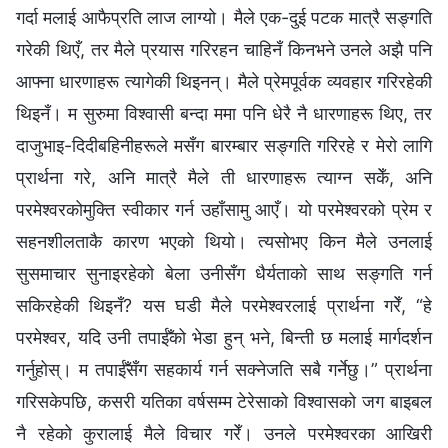
गर्दा मलाई आफैप्रति लाज लाग्यो। मैले एक-दुई पटक मात्रै सङ्गति
गरेकी थिएँ, तर मैले प्रयास गरिरहन चाहिनँ किनभने उनले अझै पनि
आफ्‍ना धारणाहरू त्यागेकी थिइनन्। मैले प्रेमपूर्वक व्यवहार गरिरहेकी
थिइनँ। म सुरुमा विश्‍वासी बन्दा ममा पनि धेरै नै धारणाहरू थिए, तर
दाजुभाइ-दिदीबहिनीहरूले मसँग बारम्‍बार सङ्गति गरिरहे र मेरो लागि
प्रार्थना गरे, अनि मात्रै मैले ती धारणाहरू त्याग्‍न सकेँ, अनि
परमेश्‍वरकोमुक्ति स्वीकार गर्न उहाँसामु आएँ। यो परमेश्‍वरको प्रेम र
सहनशीलताकै कारण भएको थियो। त्यसोभए किन मैले उनलाई
सुसमाचार सुनाइरहेको बेला उनीसँग धैर्यताको साथ सङ्गति गर्न
सकिरहेकी थिइनँ? यस घडी मैले परमेश्‍वरलाई प्रार्थना गरेँ, “हे
परमेश्‍वर, यदि उनी तपाईँको भेडा हुन् भने, बिन्ती छ मलाई मार्गदर्शन
गर्नुहोस्। म तपाईँसँग सहकार्य गर्न सक्नेजति सबै गर्नेछु।” प्रार्थना
गरिसकेपछि, कसरी यतिका वर्षसम्‍म टेरेसाको विश्‍वासको जग बाइबल
नै रहेको कुरालाई मैले विचार गरेँ। उनले परमेश्‍वरका आखिरी