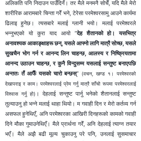
अलिकति पनि निदाउन पाउँदिनँ। तर मैले मनमनै सोचेँ, यदि मैले मेरो
शारीरिक आरामबारे चिन्ता गरेँ भने, टेरेसा परमेश्‍वरसामु आउने कार्यमा
ढिलाइ हुनेछ। त्यसबारे मलाई ग्लानी भयो। मलाई परमेश्‍वरले
भन्नुभएको यो कुरा याद आयो “
देह शैतानको हो। यसभित्र
अनावश्यक आकाङ्‍क्षाहरू छन्, यसले आफ्नो लागि मात्रै सोच्छ, यसले
सुखचैन भोग गर्न र आनन्द लिन चाहन्छ, आलस्य र निष्क्रियतामा
आनन्द उठाउन चाहन्छ, र कुनै विन्दुसम्म यसलाई सन्तुष्ट बनाएपछि
अन्ततः तँ आफैँ यसको चारो बन्छस्
”
(वचन, खण्ड १। परमेश्‍वरको
देखापराइ र काम। परमेश्‍वरलाई प्रेम गर्नु मात्रै साँचो रूपमा परमेश्‍वरलाई
। देहलाई सन्तुष्ट पार्नु भनेको शैतानलाई सन्तुष्ट
विश्‍वास गर्नु हो)
तुल्याउनु हो भन्ने मलाई थाहा थियो। म गवाही दिन र मेरो कर्तव्य गर्न
असफल हुनेथिएँ, अनि परमेश्‍वरका आखिरी दिनहरूको कामको गवाही
दिने मौका गुमाउनेथिएँ। मैले प्रार्थना गरेँ, अनि देहलाई त्याग्न तयार
भएँ। मैले अझै बढी मूल्य चुकाउनु परे पनि, उनलाई सुसमाचार