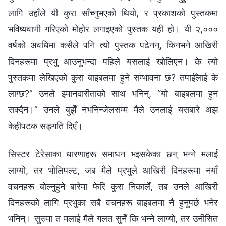
लागि उहाँले यी कुरा साँच्‍नुभएको थियो, र प्रकाशको पुस्तकमा
भविष्यवाणी गरिएको मोहोर लगाइएको पुस्तक यही हो। यी २,०००
वर्षको अवधिमा कसैले पनि त्यो पुस्तक पढेनन्, किनभने आखिरी
दिनहरूमा प्रभु आउनुभन्दा पहिले यसलाई खोलिएन। के त्यो
पुस्तकमा लेखिएको कुरा बाइबलमा हुने सम्‍भावना छ? तपाईँलाई के
लाग्छ?” उनले इमानदारीताको साथ भनिन्, “यो बाइबलमा हुन
सक्दैन।” उनले बुझेँ नभनिन्जेलसम्‍म मैले उनलाई यसबारे अझ
केहीपटक सङ्गति दिएँ।
सिस्टर टेरेसाका धारणाहरू समाधन भइसकेका छन् भन्ने मलाई
लाग्यो, तर भोलिपल्‍ट, जब मैले प्रभुले आखिरी दिनहरूमा नयाँ
वचनहरू बोल्‍नुहुने बारेमा फेरि कुरा निकालेँ, तब उनले आखिरी
दिनहरूको लागि प्रभुका सबै वचनहरू बाइबलमा नै हुनुपर्छ भनेर
भनिन्। सुरुमा त मलाई मैले गलत सुनेँ कि भन्‍ने लाग्यो, तर उनीसित