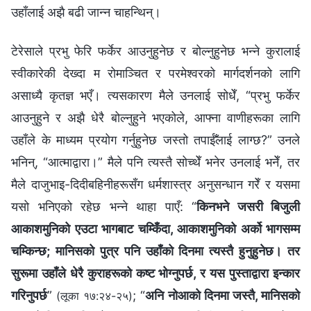
उहाँलाई अझै बढी जान्‍न चाहन्थिन्।
टेरेसाले प्रभु फेरि फर्केर आउनुहुनेछ र बोल्‍नुहुनेछ भन्‍ने कुरालाई
स्वीकारेकी देख्दा म रोमाञ्चित र परमेश्वरको मार्गदर्शनको लागि
असाध्यै कृतज्ञ भएँ। त्यसकारण मैले उनलाई सोधेँ, “प्रभु फर्केर
आउनुहुने र अझै धेरै बोल्‍नुहुने भएकोले, आफ्‍ना वाणीहरूका लागि
उहाँले के माध्यम प्रयोग गर्नुहुनेछ जस्तो तपाईँलाई लाग्छ?” उनले
भनिन्, “आत्माद्वारा।” मैले पनि त्यस्तै सोच्थेँ भनेर उनलाई भनेँ, तर
मैले दाजुभाइ-दिदीबहिनीहरूसँग धर्मशास्‍त्र अनुसन्धान गरेँ र यसमा
यसो भनिएको रहेछ भन्‍ने थाहा पाएँ: “
किनभने जसरी बिजुली
आकाशमुनिको एउटा भागबाट चम्किँदा, आकाशमुनिको अर्को भागसम्म
चम्किन्छ; मानिसको पुत्र पनि उहाँको दिनमा त्यस्तै हुनुहुनेछ। तर
सुरूमा उहाँले धेरै कुराहरूको कष्ट भोग्‍नुपर्छ, र यस पुस्ताद्वारा इन्कार
गरिनुपर्छ
”
; “
अनि नोआको दिनमा जस्तै, मानिसको
(लूका १७:२४-२५)