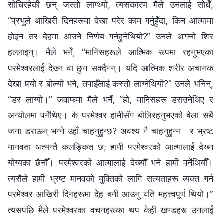
सोचिरहेकी छन् जस्तो लाग्थ्यो, त्यसकारण मैले उनलाई सोधेँ,
“प्रभुले आखिरी दिनहरूमा देखा परेर काम गर्नुहुँदा, किन आत्मामा
होइन तर देहमा आउने निर्णय गर्नहुनेथियो?” उनले आफ्‍नो शिर
हल्‍लाइन्। मैले भनेँ, “मानिसहरूले आत्मिक रूपमा रहनुभएका
परमेश्‍वरलाई देख्‍न वा छुन सक्दैनन्। यदि आत्मिक शरीर अचानक
देखा पर्‍यो र बोल्‍यो भने, तपाईँलाई कस्तो लाग्‍नेथियो?” उनले भनिन्,
“डर लाग्यो।” जवाफमा मैले भनेँ, “हो, मानिसहरू डराउनेथिए र
अन्योलमा पर्नेथिए। के परमेश्‍वर हामीसँग बोलिरहनुभएको बेला सबै
जना डराऊन् भन्‍ने उहाँ चाहनुहुन्छ? अवश्य नै चाहनुहुन्‍न। र भ्रष्ट
मानवता अत्यन्तै कलङ्कित छ; हामी परमेश्‍वरको आत्मालाई देख्‍न
योग्यका छैनौँ। परमेश्‍वरको आत्मालाई देख्यौँ भने हामी मर्नेथियौँ।
त्यसैले हामी भ्रष्ट मानवको मुक्तिको लागि सत्यताहरू व्यक्त गर्न
परमेश्वर आखिरी दिनहरूमा देह बनी आउनु यति महत्त्वपूर्ण थियो।”
त्यसपछि मैले परमेश्‍वरका वचनहरूका थप केही खण्डहरू उनलाई