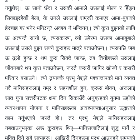
गर्नुहोस्। ऊ सानो छँदा र उसकी आमाले उसलाई बोल्‍न र हिँड्न
सिकाइरहेकी बेला, के उनले उसलाई राम्ररी कमाएर आमा-बुबाको
हेरचाह गर भनेर भन्छिन्? अवश्य नै भन्दिनन्। त्यो कुरा बुझ्‍नको लागि
ऊ अत्यन्तै सानो छ, त्यसकारण, त्यो उमेरमा उसका आमाबुबाले
उसलाई उसले बुझ्‍न सक्‍ने कुराहरू मात्रै बताउनेछन्। त्यसपछि जब
ऊ ठूलो हुन्छ र थप कुरा सिक्दै जान्छ, तब तिनीहरूले उसलाई
जीवनबारे थप कुरा बताउनेछन्, जस्तै कसरी जागिर खोज्‍ने र कसरी
परिवार बसाउने। त्यो ठ्याक्‍कै प्रभु येशूले पश्‍चात्तापको मार्ग व्यक्त
गर्दै मानिसहरूलाई नम्र र सहनशील हुन, क्रूस बोक्‍न, अरूलाई
सात गुणा सत्तरीपटक क्षमा दिन सिकाउँदै अनुग्रहको युगमा उहाँको
व्यवस्थापन योजना र मानिसहरूका आवश्यकताअनुसार उद्धारको
काम गर्नुभएको जस्तै हो। तर प्रभु येशूले मानिसहरूलाई
नबताउनुभएका अरू कुराहरू थिए—मानिसजातिलाई शुद्ध पार्ने र
मुक्ति दिने सबै सत्यहरू। आखिरी दिनहरूमा प्रभु आउनुहुने समयको