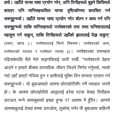
गर्‍यो। उहाँले मानव भाषा प्रयोग गरेर, अनि तिनीहरूले बुझ्ने किसिमले
बताएर पनि मानिसहरूसित मानव दृष्टिकोणमा बातचित गर्न
सक्नुहुन्थ्यो। उहाँले मानव भाषा प्रयोग गरेर बोल्न र काम गर्न पनि
सक्नुहुन्थ्यो ताकि मानिसहरूले परमेश्‍वरको दया तथा घनिष्ठतालाई
महसुस गर्न सकून्, ताकि तिनीहरूले उहाँको हृदयलाई देख्न सकून्
”
(वचन, खण्ड २। परमेश्‍वरलाई चिन्‍ने विषयमा। परमेश्‍वरको काम,
। परमेश्वरका वचनहरू
परमेश्‍वरको स्वभाव र परमेश्‍वर स्वयम् ३)
पढिसकेपछि मैले मेरो सङ्गतिलाई जारी राखेँ: “परमेश्‍वरले देहमा
आउने र हाम्रो बीचमा वास्तविक जीवन जिउने निर्णय गर्नुभयो, त्यसो
गर्दा उहाँ हाम्रो नजिक हुन र हामीलाई मुक्ति दिन सत्यता प्रदान गर्न
सक्नुहुन्थ्यो। यो बुबाआमाले आफ्‍ना छोराछोरीसँग गर्ने व्यवहार जस्तै
हो। के आफ्‍ना छोराछोरीले आफूलाई हरेक पटक देख्दा तिनीहरू
डराऊन् भन्‍ने आमाबुबाको इच्‍छा हुन्छ र? अवश्य नै हुँदैन। आफ्नो
आमाबाबुलाई देख्दा बच्चा डराओस्, लुकोस् भनेर ती बुबाआमा कहिल्यै