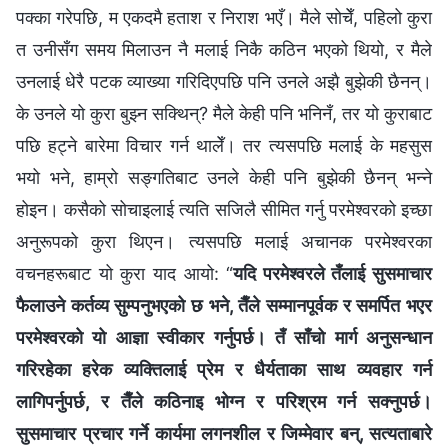
पक्का गरेपछि, म एकदमै हताश र निराश भएँ। मैले सोचेँ, पहिलो कुरा
त उनीसँग समय मिलाउन नै मलाई निकै कठिन भएको थियो, र मैले
उनलाई धेरै पटक व्याख्या गरिदिएपछि पनि उनले अझै बुझेकी छैनन्।
के उनले यो कुरा बुझ्‍न सक्थिन्? मैले केही पनि भनिनँ, तर यो कुराबाट
पछि हट्ने बारेमा विचार गर्न थालेँ। तर त्यसपछि मलाई के महसुस
भयो भने, हाम्रो सङ्गतिबाट उनले केही पनि बुझेकी छैनन् भन्‍ने
होइन। कसैको सोचाइलाई त्यति सजिलै सीमित गर्नु परमेश्‍वरको इच्‍छा
अनुरूपको कुरा थिएन। त्यसपछि मलाई अचानक परमेश्‍वरका
वचनहरूबाट यो कुरा याद आयो: “
यदि परमेश्‍वरले तँलाई सुसमाचार
फैलाउने कर्तव्य सुम्पनुभएको छ भने, तैँले सम्‍मानपूर्वक र समर्पित भएर
परमेश्‍वरको यो आज्ञा स्वीकार गर्नुपर्छ। तँ साँचो मार्ग अनुसन्धान
गरिरहेका हरेक व्यक्तिलाई प्रेम र धैर्यताका साथ व्यवहार गर्न
लागिपर्नुपर्छ, र तैँले कठिनाइ भोग्‍न र परिश्रम गर्न सक्‍नुपर्छ।
सुसमाचार प्रचार गर्ने कार्यमा लगनशील र जिम्‍मेवार बन्, सत्यताबारे