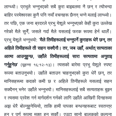
लाग्थ्यो। प्रभुले भन्‍नुभएको सबै कुरा बाइबलमा नै छन् र त्योभन्दा
बाहिर परमेश्‍वरका कुनै पनि नयाँ वचनहरू छैनन् भन्‍ने मलाई लाग्थ्यो।
तर पछि, एक जना ब्रदरले प्रभु येशूले भन्‍नुभएको केही कुरा उल्‍लेख
गरेको मैले सुनेँ, जसले गर्दा मैले यसलाई फरक रूपमा हेर्न थालेँ।
प्रभु येशूले भन्नुभयो: ‘
मैले तिमीहरूलाई भन्‍नुपर्ने कुराहरू धेरै छन्, तर
अहिले तिमीहरूले ती सहन सक्‍दैनौ। तर, जब उहाँ, अर्थात् सत्यताका
आत्मा आउनुहुन्छ, उहाँले तिमीहरूलाई सारा सत्यतामा अगुवाइ
गर्नुहुनेछ
’
। त्यसको बारेमा प्रभु येशूले स्पष्ट
(यूहन्‍ना १६:१२-१३)
रूपमा बताउनुभयो। उहाँले बताउन चाहनुभएको कुरा धेरै छन्, तर
मानिसहरूमा कदको कमी छ र अहिले तिनीहरूले यसलाई सहन
सक्दैनन् भनेर उहाँले भन्‍नुभयो। मानिसहरूलाई सबै सत्यताहरू बुझ्‍न
र त्यसमा प्रवेश गर्न मार्गदर्शन गर्नको लागि उहाँले आखिरी दिनहरूमा
अझ धेरै बोल्‍नुहुनेथियो, ताकि हामी पापका बन्धनहरूबाट स्वतन्त्र
हुन र पूर्ण रूपमा मुक्त हुन सकौं। एउटा सानो बालकको कल्‍पना