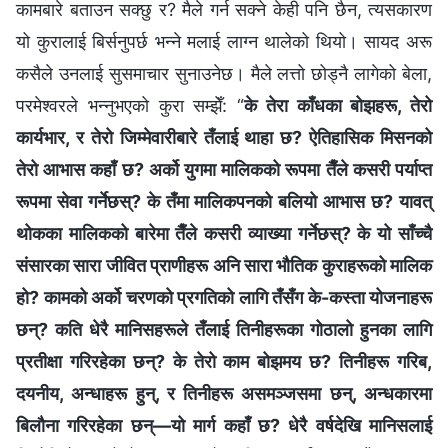
कामबारे बताउन सक्छु र? मैले गर्न सक्‍ने केही पनि छैन, त्यसकारण
यो कुरालाई बिर्सनुपर्छ भन्‍ने मलाई लाग्‍न थालेको थियो। सायद अरू
कसैले उनलाई सुसमाचार सुनाउनेछ। मैले लत्तो छोड्नै लागेको बेला,
परमेश्‍वरले भन्‍नुभएको कुरा सम्झेँ: “
के तेरा काँधका बोझहरू, तेरो
कार्यभार, र तेरो जिम्‍मेवारीबारे तँलाई थाहा छ? ऐतिहासिक मिसनको
तेरो आभास कहाँ छ? अर्को युगमा मालिकको रूपमा तैँले कसरी पर्याप्त
रूपमा सेवा गर्नेछस्? के तँमा मालिकपनको बलियो आभास छ? यावत्
थोकका मालिकको बारेमा तैँले कसरी व्याख्या गर्नेछस्? के यो साँच्‍चै
संसारका सारा जीवित प्राणीहरू अनि सारा भौतिक कुराहरूको मालिक
हो? कामको अर्को चरणको प्रगतिको लागि तँसँग के-कस्ता योजनाहरू
छन्? कति धेरै मानिसहरूले तँलाई तिनीहरूका गोठालो हुनका लागि
प्रतीक्षा गरिरहेका छन्? के तेरो काम बोझमय छ? तिनीहरू गरिब,
दयनीय, अन्धाहरू हुन्, र तिनीहरू असमञ्जसमा छन्, अन्धकारमा
बिलौना गरिरहेका छन्—यो मार्ग कहाँ छ? धेरै वर्षदेखि मानिसलाई