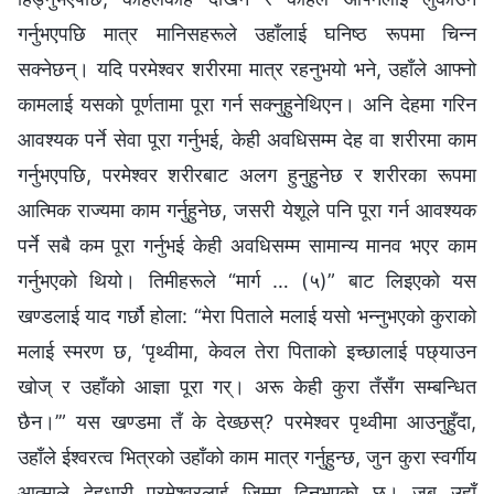
गर्नुभएपछि मात्र मानिसहरूले उहाँलाई घनिष्ठ रूपमा चिन्न
सक्नेछन्। यदि परमेश्‍वर शरीरमा मात्र रहनुभयो भने, उहाँले आफ्नो
कामलाई यसको पूर्णतामा पूरा गर्न सक्‍नुहुनेथिएन। अनि देहमा गरिन
आवश्यक पर्ने सेवा पूरा गर्नुभई, केही अवधिसम्म देह वा शरीरमा काम
गर्नुभएपछि, परमेश्‍वर शरीरबाट अलग हुनुहुनेछ र शरीरका रूपमा
आत्मिक राज्यमा काम गर्नुहुनेछ, जसरी येशूले पनि पूरा गर्न आवश्यक
पर्ने सबै कम पूरा गर्नुभई केही अवधिसम्म सामान्य मानव भएर काम
गर्नुभएको थियो। तिमीहरूले “मार्ग … (५)” बाट लिइएको यस
खण्डलाई याद गर्छौ होला: “मेरा पिताले मलाई यसो भन्नुभएको कुराको
मलाई स्मरण छ, ‘पृथ्वीमा, केवल तेरा पिताको इच्छालाई पछ्याउन
खोज् र उहाँको आज्ञा पूरा गर्। अरू केही कुरा तँसँग सम्बन्धित
छैन।’” यस खण्डमा तँ के देख्छस्? परमेश्‍वर पृथ्वीमा आउनुहुँदा,
उहाँले ईश्‍वरत्व भित्रको उहाँको काम मात्र गर्नुहुन्छ, जुन कुरा स्वर्गीय
आत्माले देहधारी परमेश्‍वरलाई जिम्मा दिनुभएको छ। जब उहाँ