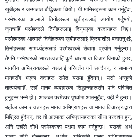
खुबीहरू र जन्मजात बौद्धिकता थियो। यी मानिसहरूमा काम गर्नुहुँदा,
परमेश्‍वरका आत्माले तिनीहरूका खुबीहरूलाई उपयोग गर्नुभयो,
जुनचाहिँ परमेश्‍वरले तिनीहरूलाई दिनुभएका वरदानहरू थिए।
परमेश्‍वरका आत्माले तिनीहरूका खुबीहरूलाई क्रियाशील बनाउनुभई,
तिनीहरूका सामर्थ्यहरूलाई परमेश्‍वरको सेवामा प्रयोग गर्नुहुन्छ।
तैपनि परमेश्‍वरको सारतत्त्वचाहिँ कुनै धारणा वा विचार विनाको हुन्छ,
मानवीय अभिप्रायहरूले यसलाई परिवर्तन गर्न सक्दैनन्, र सामान्य
मानवसँग भएका कुराहरू समेत यसमा हुँदैनन्। यसो भन्नुको
तात्पर्यचाहिँ, उहाँ मानव व्यवहारका सिद्धान्तहरूसँग पनि परिचित
हुनुहुन्न भन्‍ने हो। आजका परमेश्‍वर पृथ्वीमा आउनुहुँदा, यही नै हुन्छ।
उहाँका काम र वचनहरू मानव अभिप्रायहरू वा मानव विचारहरूद्वारा
मिश्रित हुँदैनन्, तर ती आत्माका अभिप्रायहरूका सीधा प्रदर्शन हुन्,
अनि उहाँले सीधै परमेश्‍वरका पक्षमा काम गर्नुहुन्छ। यसको अर्थ
आत्मा सीधै बोल्नुहुन्छ, अर्थात्, अलिकति मानव अभिप्रायहरू