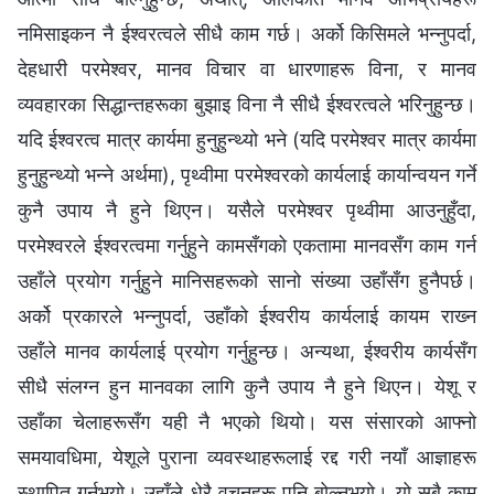
नमिसाइकन नै ईश्‍वरत्वले सीधै काम गर्छ। अर्को किसिमले भन्नुपर्दा,
देहधारी परमेश्‍वर, मानव विचार वा धारणाहरू विना, र मानव
व्यवहारका सिद्धान्तहरूका बुझाइ विना नै सीधै ईश्‍वरत्वले भरिनुहुन्छ।
यदि ईश्‍वरत्व मात्र कार्यमा हुनुहुन्थ्यो भने (यदि परमेश्‍वर मात्र कार्यमा
हुनुहुन्थ्यो भन्‍ने अर्थमा), पृथ्वीमा परमेश्‍वरको कार्यलाई कार्यान्वयन गर्ने
कुनै उपाय नै हुने थिएन। यसैले परमेश्‍वर पृथ्वीमा आउनुहुँदा,
परमेश्‍वरले ईश्‍वरत्वमा गर्नुहुने कामसँगको एकतामा मानवसँग काम गर्न
उहाँले प्रयोग गर्नुहुने मानिसहरूको सानो संख्या उहाँसँग हुनैपर्छ।
अर्को प्रकारले भन्नुपर्दा, उहाँको ईश्‍वरीय कार्यलाई कायम राख्‍न
उहाँले मानव कार्यलाई प्रयोग गर्नुहुन्छ। अन्यथा, ईश्‍वरीय कार्यसँग
सीधै संलग्न हुन मानवका लागि कुनै उपाय नै हुने थिएन। येशू र
उहाँका चेलाहरूसँग यही नै भएको थियो। यस संसारको आफ्नो
समयावधिमा, येशूले पुराना व्यवस्थाहरूलाई रद्द गरी नयाँ आज्ञाहरू
स्थापित गर्नुभयो। उहाँले धेरै वचनहरू पनि बोल्नुभयो। यो सबै काम