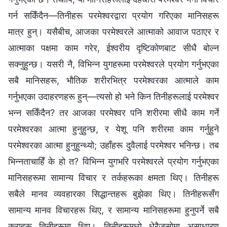
गर्न सकिँदैन—तिनीहरू परमेश्‍वरद्वारा प्रयोग गरिएका मानिसहरू
मात्र हुन्। यसैबीच, आजका परमेश्‍वरले आत्माको आवाज पठाएर र
आत्माका पक्षमा काम गरेर, ईश्‍वरीय दृष्टिकोणबाट सीधै बोल्न
सक्नुहुन्छ। यसरी नै, विभिन्न युगहरूमा परमेश्‍वरले प्रयोग गर्नुभएका
सबै मानिसहरू, भौतिक शरीरभित्र परमेश्‍वरका आत्माले काम
गर्नुभएका उदाहरणहरू हुन्—त्यसो हो भने किन तिनीहरूलाई परमेश्‍वर
भन्न सकिँदैन? तर आजका परमेश्‍वर पनि शरीरमा सीधै काम गर्ने
परमेश्‍वरका आत्मा हुनुहुन्छ, र येशू पनि शरीरमा काम गर्नुहुने
परमेश्‍वरका आत्मा हुनुहुन्थ्यो; उहाँहरू दुवैलाई परमेश्‍वर भनिन्छ। तब
भिन्नताचाहिँ के हो त? विभिन्न युगभरि परमेश्‍वरले प्रयोग गर्नुभएका
मानिसहरूमा सामान्य विचार र तर्कहरूका क्षमता थिए। तिनीहरू
सबैले मानव व्यवहारका सिद्धान्तहरू बुझेका थिए। तिनीहरूसँग
सामान्य मानव विचारहरू थिए, र सामान्य मानिसहरूमा हुनुपर्ने सबै
कुराहरू तिनीहरूमा थिए। तिनीहरूमध्ये धेरैजसोमा असाधारण