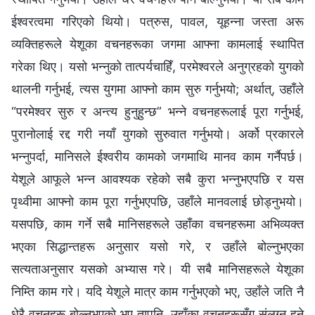
ईश्‍वरत्वमा गरिएको थियो। पत्रुस, पावल, यूहन्ना जस्ता अरू
व्यक्तिहरूले येशूका वचनहरूका जगमा आफ्ना कामलाई स्थापित
गरेका थिए। यसो भन्नुको तात्पर्यचाहिँ, परमेश्‍वरले अनुग्रहको युगको
थालनी गर्नुभई, त्यस युगमा आफ्नो काम सुरु गर्नुभयो; अर्थात्, उहाँले
“परमेश्‍वर सुरु र अन्त्य हुनुहुन्छ” भन्‍ने वचनहरूलाई पूरा गर्नुभई,
पुरानोलाई रद्द गरी नयाँ युगको सुरुवात गर्नुभयो। अर्को प्रकारले
भन्नुपर्दा, मानिसले ईश्‍वरीय कामको जगमाथि मानव काम गर्नैपर्छ।
येशूले आफूले भन्न आवश्यक रहेको सबै कुरा भन्नुभएपछि र यस
पृथ्वीमा आफ्नो काम पूरा गर्नुभएपछि, उहाँले मानवलाई छोड्नुभयो।
यसपछि, काम गर्ने सबै मानिसहरूले उहाँका वचनहरूमा अभिव्यक्त
भएका सिद्धान्तहरू अनुसार यसो गरे, र उहाँले बोल्नुभएका
सत्यताअनुसार यसको अभ्यास गरे। यी सबै मानिसहरूले येशूका
निम्ति काम गरे। यदि येशूले मात्र काम गर्नुभएको भए, उहाँले जति नै
धेरै वचनहरू बोल्नुभएको भए तापनि, उहाँका वचनहरूसँग संलग्न हुने