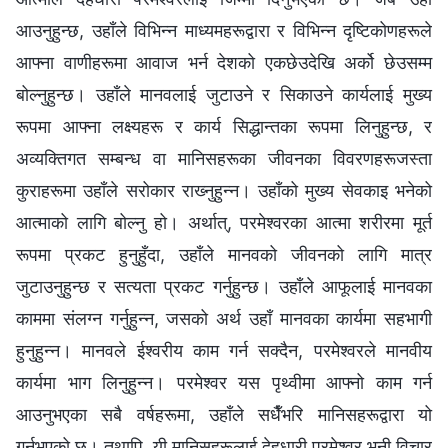
आउनुहुन्छ, उहाँले विभिन्न माध्यमहरूद्वारा र विभिन्न दृष्टिकोणहरूले
आफ्ना वाणीहरूमा आवाज भर्न देशको एकछेउदेखि अर्को छेउसम्म
बोल्नुहुन्छ। उहाँले मानवलाई जुटाउने र सिकाउने कार्यलाई मुख्य
रूपमा आफ्ना लक्ष्यहरू र कार्य सिद्धान्तका रूपमा लिनुहुन्छ, र
अव्यक्तिगत सम्बन्ध वा मानिसहरूका जीवनका विवरणहरूजस्ता
कुराहरूमा उहाँले सरोकार राख्‍नुहुन्न। उहाँको मुख्य सेवकाइ भनेको
आत्माको लागि बोल्‍नु हो। अर्थात्, परमेश्‍वरका आत्मा शरीरमा मूर्त
रूपमा प्रकट हुनुहुँदा, उहाँले मानवको जीवनको लागि मात्र
जुटाउनुहुन्छ र सत्यता प्रकट गर्नुहुन्छ। उहाँले आफूलाई मानवका
काममा संलग्न गर्नुहुन्न, जसको अर्थ उहाँ मानवका कार्यमा सहभागी
हुनुहुन्न। मानवले ईश्‍वरीय काम गर्न सक्दैन, परमेश्‍वरले मानवीय
कार्यमा भाग लिनुहुन्न। परमेश्‍वर यस पृथ्वीमा आफ्नो काम गर्न
आउनुभएका सबै वर्षहरूमा, उहाँले सधैँभरि मानिसहरूद्वारा यो
गर्नुभएको छ। तथापि, यी मानिसहरूलाई देहधारी परमेश्‍वर भनी विचार