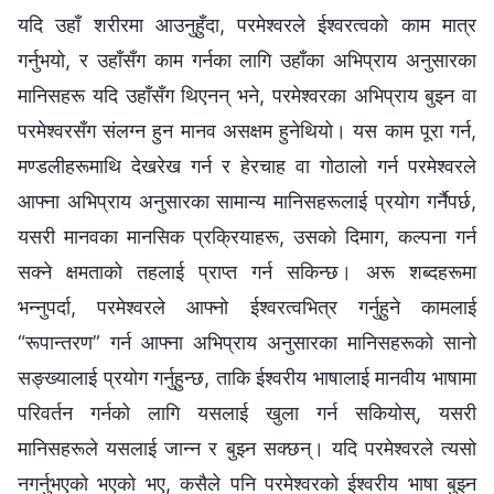
यदि उहाँ शरीरमा आउनुहुँदा, परमेश्‍वरले ईश्‍वरत्वको काम मात्र
गर्नुभयो, र उहाँसँग काम गर्नका लागि उहाँका अभिप्राय अनुसारका
मानिसहरू यदि उहाँसँग थिएनन् भने, परमेश्‍वरका अभिप्राय बुझ्न वा
परमेश्‍वरसँग संलग्न हुन मानव असक्षम हुनेथियो। यस काम पूरा गर्न,
मण्डलीहरूमाथि देखरेख गर्न र हेरचाह वा गोठालो गर्न परमेश्‍वरले
आफ्ना अभिप्राय अनुसारका सामान्य मानिसहरूलाई प्रयोग गर्नैपर्छ,
यसरी मानवका मानसिक प्रक्रियाहरू, उसको दिमाग, कल्पना गर्न
सक्ने क्षमताको तहलाई प्राप्त गर्न सकिन्छ। अरू शब्दहरूमा
भन्नुपर्दा, परमेश्‍वरले आफ्नो ईश्‍वरत्वभित्र गर्नुहुने कामलाई
“रूपान्तरण” गर्न आफ्ना अभिप्राय अनुसारका मानिसहरूको सानो
सङ्ख्यालाई प्रयोग गर्नुहुन्छ, ताकि ईश्‍वरीय भाषालाई मानवीय भाषामा
परिवर्तन गर्नको लागि यसलाई खुला गर्न सकियोस्, यसरी
मानिसहरूले यसलाई जान्न र बुझ्न सक्छन्। यदि परमेश्‍वरले त्यसो
नगर्नुभएको भएको भए, कसैले पनि परमेश्‍वरको ईश्‍वरीय भाषा बुझ्न