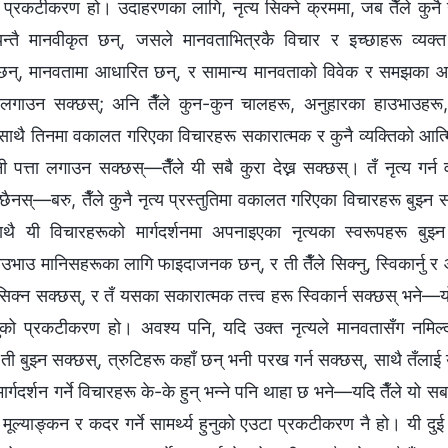
उटा प्रकटीकरण हो। उदाहरणका लागि, नृत्य सिक्ने क्रममा, जब तैँले कुनै नृत
यन्तै मानवीकृत छन्, जसले मानवताभित्रकै विचार र इच्छाहरू व्यक्त
 हुन्छन्, मानवतामा आधारित छन्, र सामान्य मानवताको विवेक र समझका आ
ा लगाउन सक्छस्; अनि तैँले कुन-कुन चालहरू, अनुहारका हाउभाउहर
साथै तिनमा वकालत गरिएका विचारहरू सकारात्मक र कुनै व्यक्तिको आत्मि
 पत्ता लगाउन सक्छस्—तैँले यी सबै कुरा देख्न सक्छस्। तँ नृत्य गर्न 
्र छैनस्—बरु, तैँले कुनै नृत्य प्रस्तुतिमा वकालत गरिएका विचारहरू बुझ्न स
थै यी विचारहरूको मार्गदर्शनमा अपनाइएका नृत्यका स्वरूपहरू बुझ्
भाउ मानिसहरूका लागि फाइदाजनक छन्, र ती तैँले सिक्नु, स्विकार्नु र आत्मस
 सिक्न सक्छस्, र तँ यसका सकारात्मक तत्त्व हरू स्विकार्न सक्छस् भने—
हुनुको प्रकटीकरण हो। अवश्य पनि, यदि उक्त नृत्यले मानवतासँग नमिल्
पनि ती बुझ्न सक्छस्, त्रुटिहरू कहाँ छन् भनी परख गर्न सक्छस्, साथै तँलाई
्गदर्शन गर्ने विचारहरू के-के हुन् भन्‍ने पनि थाहा छ भने—यदि तैँले यो सब
मूल्याङ्कन र कदर गर्ने सामर्थ्य हुनुको एउटा प्रकटीकरण नै हो। यी द