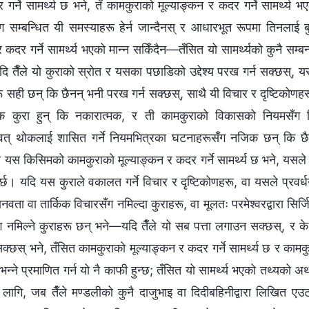
गर्ने सामर्थ्य छ भने, तँ कामकुराको मूल्याङ्कन र कदर गर्ने सामर्थ्य भए
ग सम्बन्धित यी समस्याहरू हेर्न जान्दैनस् र आधारभूत रूपमा तिनलाई बु
 कदर गर्ने सामर्थ्य भएको मान्‍न सकिँदैन—तँसित यो सामर्थ्यको कुनै सम्
दि तैँले यो कुराको स्रोत र यसका पछाडिको उद्देश्य परख गर्न सक्छस्, यस
णहरू सही छन् कि छैनन् भनी परख गर्न सक्छस्, साथै यी विचार र दृष्टिकोण
मक कुरा हुन् कि नकारात्मक, र ती कामकुराको विकासको नियमसँग मि
ित यावत् थोकलाई शासित गर्ने नियमभित्रका घटनाहरूसँग नजिक छन् कि छ
स किसिमको कामकुराको मूल्याङ्कन र कदर गर्ने सामर्थ्य छ भने, यसले तेरो
गर्छ। यदि यस कुराले वकालत गर्ने विचार र दृष्टिकोणहरू, वा यसले प्रवर्धन 
ानवता वा तार्किक विचारसँग नमिल्दा कुराहरू, वा मूलतः परमेश्‍वरद्वारा स
ँग नमिल्ने कुराहरू छन् भने—यदि तैँले यो सब पत्ता लगाउन सक्छस्, र क
 सक्छस् भने, तँसित कामकुराको मूल्याङ्कन र कदर गर्ने सामर्थ्य छ र काम
छ भन्‍ने प्रमाणित गर्न यो नै काफी हुन्छ; तँसित यो सामर्थ्य भएको तथ्यको अर्थ
 लागि, जब तैँले मण्डलीको कुनै दाजुभाइ वा दिदीबहिनीद्वारा लिखित एउ