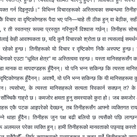
व्यक्त गर्न दिइनुपर्छ।” विभिन्‍न विचारहरूको अस्तित्वका सम्बन्धमा तिन
ुकै विचार वा दृष्टिकोणहरू पैदा भए पनि—चाहे ती ठीक हुन् वा बेठीक, स
, र ती स्वतन्त्र रूपमा प्रस्तुत गरिनुपर्ने विश्‍वास गर्छन्। तिनीहरू सो
लाई केही आवश्यकता छ, यदि कुनै विचारको श्रोता छ वा त्यसलाई समर्थन 
य रहेको हुन्छ। तिनीहरूको यो विचार र दृष्टिकोण निकै अस्पष्ट हुन्छ। ग
सीमाबिनाको एउटा “धूमिल क्षेत्र” मा अस्तित्वमा रहन्छ। यस्ता मानिसहरूसँग
डा मानक वा मापदण्डहरू हुँदैनन्। यो पनि भन्‍न सकिन्छ कि त्यस्ता मानिस
दृष्टिकोणहरू हुँदैनन्। अवश्यै, यो पनि भन्‍न सकिन्छ कि यी मानिसहरूमा क
न। त्यसोभए, के त्यस्ता मानिसहरूले सत्यता स्विकार्न सक्छन् त? के 
न साँच्चिकै गाह्रो छ। कमजोर क्षमता हुनु समस्याको कुरा हो। जब कमजोर
कोणहरू एकै पटक आइपरेको देख्छन्, तब तिनीहरूसँग आफ्नो व्यक्तिगत राय 
‍ने थाहा हुँदैन। तिनीहरू जुन पक्ष बढी बलियो छ त्यसैको पछि लाग्
ू अलमल्ल परेका व्यक्ति हुन्। हामी तिनीहरूको मानवताको पछ्याइ कस्तो
 गर्नेछैनौँ—सिर्फ कामकुराको मूल्याङ्कन र कदर गर्ने तिनीहरूको सामर्थ्