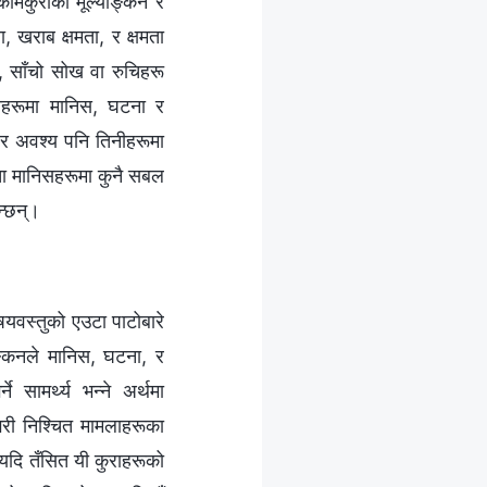
कामकुराको मूल्याङ्कन र
ता, खराब क्षमता, र क्षमता
न, साँचो सोख वा रुचिहरू
िनीहरूमा मानिस, घटना र
ैन, र अवश्य पनि तिनीहरूमा
यस्ता मानिसहरूमा कुनै सबल
न्छन्।
विषयवस्तुको एउटा पाटोबारे
याङ्कनले मानिस, घटना, र
ामर्थ्य भन्‍ने अर्थमा
यगरी निश्चित मामलाहरूका
्। यदि तँसित यी कुराहरूको