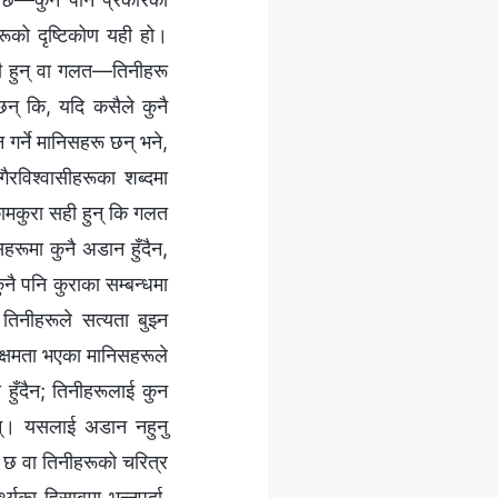
ीहरूको दृष्टिकोण यही हो।
ही हुन् वा गलत—तिनीहरू
च्छन् कि, यदि कसैले कुनै
गर्ने मानिसहरू छन् भने,
ैरविश्‍वासीहरूका शब्दमा
 कामकुरा सही हुन् कि गलत
हरूमा कुनै अडान हुँदैन,
ुनै पनि कुराका सम्बन्धमा
तिनीहरूले सत्यता बुझ्न
 क्षमता भएका मानिसहरूले
हुँदैन; तिनीहरूलाई कुन
छन्। यसलाई अडान नहुनु
 छ वा तिनीहरूको चरित्र
यका हिसाबमा भन्‍नुपर्दा,