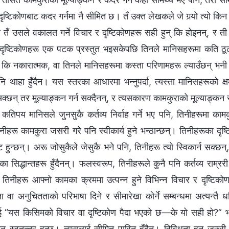
ष्टिकोणबाट कदर गर्नमा नै सीमित छ। तँ उक्त लेखकले जे गर्‍यो त्यो किन गर्
तर तँ उसले वकालत गर्ने विचार र दृष्टिकोणहरू सही हुन् कि होइनन्, र ती
 दृष्टिकोणहरू एक पटक प्रस्तुत भइसकेपछि तिनले मानिसहरूमा कति ठूलो प
 कि नकारात्मक, वा तिनले मानिसहरूमा कस्ता परिणामहरू ल्याउँछन् भनी म
नि थाहा हुँदैन। यस स्तरका आधारमा भन्‍नुपर्दा, त्यस्ता मानिसहरूको क
क्छन् तर मूल्याङ्कन गर्न सक्दैनन्, र त्यसकारण कामकुराको मूल्याङ्कन र 
। कतिपय मानिसले जुनसुकै कर्तव्य निर्वाह गर्ने भए पनि, तिनीहरूमा कामक
ीहरू कामकुरा जसरी गरे पनि स्वीकार्य हुने भन्ठान्छन्। तिनीहरूका दृष्टि
्ट हुन्छन्। अरू जोसुकैले जेसुकै भने पनि, तिनीहरू त्यो स्विकार्न सक्छ
ा सिद्धान्तहरू हुँदैनन्। फलस्वरूप, तिनीहरूले कुनै पनि कर्तव्य राम्ररी 
तिनीहरू आफ्नो कामका क्रममा उत्पन्‍न हुने विभिन्‍न विचार र दृष्टिक
वा अनुचितताको परिभाषा दिने र सीमारेखा कोर्ने सम्बन्धमा अत्यन्तै ध
ई “यस किसिमको विचार वा दृष्टिकोण पैदा भएको छ—के यो सही हो?” भन
न स्वतन्त्र हुन्छ। त्यसलाई सीमित पारिनु हुँदैन। विविधता हुन जरु