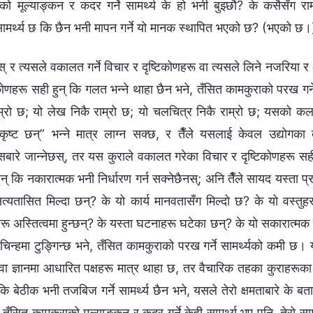
ो मूल्याङ्कन र कदर गर्ने सामर्थ्य के हो भनी बुझ्छौ? के कसैसँग राम
 सामर्थ्य छ कि छैन भनी मापन गर्ने यो मानक स्थापित भएको छ? (भएको छ।
ख्छस् र त्यसले वकालत गर्ने विचार र दृष्टिकोणहरू वा त्यसले लिने नजरिया
कोणहरू सही हुन् कि गलत भन्‍ने थाहा छैन भने, तँसित कामकुराको परख गर्ने
राम्रो छ; यो लेख निकै राम्रो छ; यो चलचित्र निकै राम्रो छ; यसको क
्कृष्ट छन्” भन्‍ने मात्र लाग्न सक्छ, र तैँले यसलाई केवल उद्योगका द
सबारे जान्‍नेछस्, तर यस कुराले वकालत गरेका विचार र दृष्टिकोणहरू सह
् कि नकारात्मक भनी निर्धारण गर्न सक्नेछैनस्; अनि तैँले सायद यस्ता प्र
सत्यतासित मिल्दा छन्? के यो कार्य मानवतासँग मिल्दो छ? के यो वस्त
ू अस्तित्वमा हुन्छन्? के यस्ता घटनाहरू घटेका छन्? के यो सकारात्मक कु
चिन्हमा टुङ्गिन्छ भने, तँसित कामकुराको परख गर्ने सामर्थ्यको कमी छ। 
वा ज्ञानमा आधारित पक्षहरू मात्र थाहा छ, तर वैचारिक तहका कुराहरूका
कि बेठीक भनी तजबिज गर्ने सामर्थ्य छैन भने, यसले तेरो क्षमताबारे के
। तँसित कामकुराको मूल्याङ्कन र कदर गर्ने केही सामर्थ्य भए पनि, तेरो स