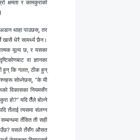
्रो क्षमता र कामकुराको
)
 र अडान थाहा पाउछस्, तर
 खासै धेरै सामर्थ्य छैन।
लात्मक मूल्य छ, र यसका
ृष्टिकोणबाट वा ज्ञानका
ी हुन् कि गलत, ठीक हुन्
श्नहरू सोध्नेछस्, “के यी
ुहरूको विकासका नियमसँग
रा हो?” यदि तैँले बोल्ने
यदि तँलाई त्यसमा संलग्न
 सम्बन्धमा तँसित ती सही
 बताउँछ? यसले तँसँग औसत
ामर्थ्य लेखकका विचारलाई