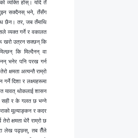
को व्यक्ति होस्। यदि तँ
झ्न सक्दैनस् भने, तँसँग
बन्ध छैन। तर, जब तँमाथि
ले व्यक्त गर्ने र वकालत
हरू खरो उत्रन सक्छन् कि
ल्छन् कि मिल्दैनन् वा
ैनन् भनेर पनि परख गर्न
 क्षमता अत्यन्तै राम्रो
गर्ने दिशा र लक्ष्यहरूमा
िर्जित यावत् थोकलाई शासन
े सही र के गलत छ भन्‍ने
कुराको मूल्याङ्कन र कदर
 तेरो क्षमता धेरै राम्रो छ
टा लेख पढ्छस्, तब तैँले