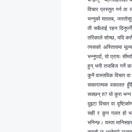
विचार प्रस्तुत गर्न वा 
भन्‍नुको मतलब, जस्तोस
ती सबैलाई रहन दिनुपर्ने
तरिकाले सोच्छ, यदि कसै
त्यसको अस्तित्वमा मूल्
भन्‍नुपर्दा, यो प्रायः 
हुन् भनी तजबिज गर्ने क
कुनै वास्तविक विचार वा 
सकारात्मक वकालत हुँदै
सक्छन् त? यो कुरा भन्‍
दुइटा विचार वा दृष्टि
सही र कुन गलत हो भन्
भनिन्छ। यस्ता मानिसहर
कस्तो छ भन्‍नेबारे छलफल