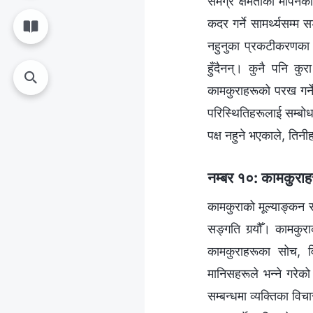
समग्र क्षमताको मापनको
कदर गर्ने सामर्थ्यसम्म स
नहुनुका प्रकटीकरणका बा
हुँदैनन्। कुनै पनि कु
कामकुराहरूको परख गर्ने स
परिस्थितिहरूलाई सम्बोधन 
पक्ष नहुने भएकाले, तिनी
नम्बर १०: कामकुराहर
कामकुराको मूल्याङ्कन र क
सङ्गति गर्‍यौँ। कामकुर
कामकुराहरूका सोच, वि
मानिसहरूले भन्‍ने गरेक
सम्बन्धमा व्यक्तिका विचा