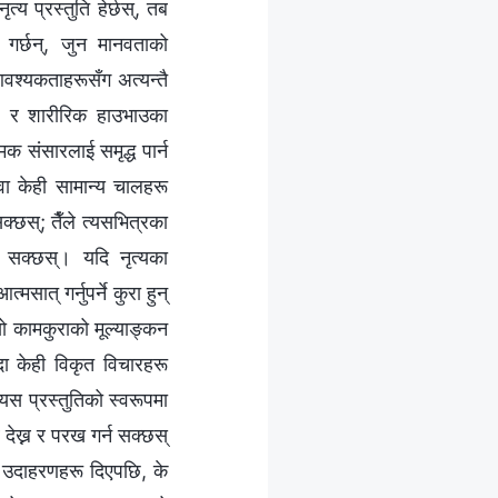
्य प्रस्तुति हेर्छस्, तब
 गर्छन्, जुन मानवताको
वश्यकताहरूसँग अत्यन्तै
ू, र शारीरिक हाउभाउका
क संसारलाई समृद्ध पार्न
वा केही सामान्य चालहरू
क्छस्; तैँले त्यसभित्रका
न सक्छस्। यदि नृत्यका
ात् गर्नुपर्ने कुरा हुन्
यो कामकुराको मूल्याङ्कन
दा केही विकृत विचारहरू
 यस प्रस्तुतिको स्वरूपमा
 देख्न र परख गर्न सक्छस्
ुई उदाहरणहरू दिएपछि, के