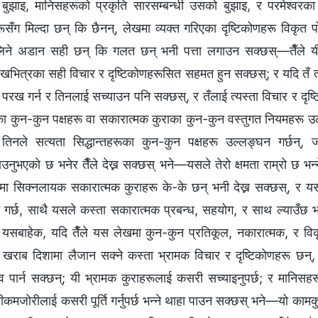
 बुझाइ, मानिसहरूको प्रकृति सारसम्बन्धी उसको बुझाइ, र परमेश्‍वरक
हरूसँग मिल्दा छन् कि छैनन्, लेखमा व्यक्त गरिएका दृष्टिकोणहरू विकृत
िने अडान सही छन् कि गलत छन् भनी पत्ता लगाउन सक्छस्—तैँले यी
ेखभित्रका सही विचार र दृष्टिकोणहरूसित सहमत हुन सक्छस्; र यदि तँ 
 परख गर्न र तिनलाई सच्याउन पनि सक्छस्, र तँलाई त्यस्ता विचार र दृष
ा कुन-कुन पक्षहरू वा सकारात्मक कुराका कुन-कुन वस्तुगत नियमहरू उल्ल
नले सत्यता सिद्धान्तहरूका कुन-कुन पक्षहरू उल्लङ्घन गर्छन्, जस
ुभएको छ भनेर तैँले देख्न सक्छस् भने—यसले तेरो क्षमता राम्रो छ भन्‍
खमा सिक्नलायक सकारात्मक कुराहरू के-के छन् भनी देख्न सक्छस्, र 
गर्छ, साथै यसले कस्ता सकारात्मक प्रबन्ध, सहयोग, र साथ ल्याउँछ भन्
यसबाहेक, यदि तैँले यस लेखमा कुन-कुन प्रतिकूल, नकारात्मक, र विक
खराब दिशामा लैजान सक्ने कस्ता भ्रामक विचार र दृष्टिकोणहरू छन्,
व पार्न सक्छन्; यी भ्रामक कुराहरूलाई कसरी सच्याइनुपर्छ; र मानि
कमजोरीलाई कसरी पूर्ति गर्नुपर्छ भन्ने थाहा पाउन सक्छस् भने—यो काम