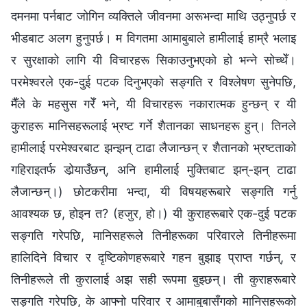
दमनमा पर्नबाट जोगिन व्यक्तिले जीवनमा अरूभन्दा माथि उठ्नुपर्छ र
भीडबाट अलग हुनुपर्छ। म विगतमा आमाबुबाले हामीलाई हाम्रै भलाइ
र सुरक्षाको लागि यी विचारहरू सिकाउनुभएको हो भन्‍ने सोच्थेँ।
परमेश्‍वरले एक-दुई पटक दिनुभएको सङ्गति र विश्‍लेषण सुनेपछि,
मैँले के महसुस गरेँ भने, यी विचारहरू नकारात्मक हुन्छन् र यी
कुराहरू मानिसहरूलाई भ्रष्ट गर्ने शैतानका साधनहरू हुन्। तिनले
हामीलाई परमेश्‍वरबाट झन्झन् टाढा लैजान्छन् र शैतानको भ्रष्टताको
गहिराइतर्फ डोर्‍याउँछन्, अनि हामीलाई मुक्तिबाट झन्-झन् टाढा
लैजान्छन्।) छोटकरीमा भन्दा, यी विषयहरूबारे सङ्गति गर्नु
आवश्यक छ, होइन त? (हजुर, हो।) यी कुराहरूबारे एक-दुई पटक
सङ्गति गरेपछि, मानिसहरूले तिनीहरूका परिवारले तिनीहरूमा
हालिदिने विचार र दृष्टिकोणहरूबारे गहन बुझाइ प्राप्त गर्छन्, र
तिनीहरूले ती कुरालाई अझ सही रूपमा बुझ्छन्। ती कुराहरूबारे
सङ्गति गरेपछि, के आफ्‍नो परिवार र आमाबुबासँगको मानिसहरूको