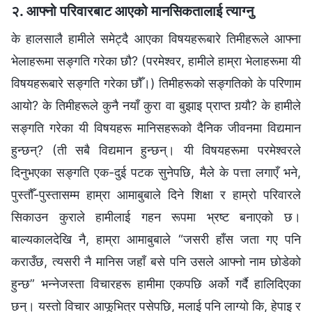
२. आफ्नो परिवारबाट आएको मानसिकतालाई त्याग्‍नु
के हालसालै हामीले समेट्दै आएका विषयहरूबारे तिमीहरूले आफ्‍ना
भेलाहरूमा सङ्गति गरेका छौ? (परमेश्‍वर, हामीले हाम्रा भेलाहरूमा यी
विषयहरूबारे सङ्गति गरेका छौँ।) तिमीहरूको सङ्गतिको के परिणाम
आयो? के तिमीहरूले कुनै नयाँ कुरा वा बुझाइ प्राप्त गर्‍यौ? के हामीले
सङ्गति गरेका यी विषयहरू मानिसहरूको दैनिक जीवनमा विद्यमान
हुन्छन्? (ती सबै विद्यमान हुन्छन्। यी विषयहरूमा परमेश्‍वरले
दिनुभएका सङ्गति एक-दुई पटक सुनेपछि, मैले के पत्ता लगाएँ भने,
पुस्तौँ-पुस्तासम्‍म हाम्रा आमाबुबाले दिने शिक्षा र हाम्रो परिवारले
सिकाउन कुराले हामीलाई गहन रूपमा भ्रष्ट बनाएको छ।
बाल्यकालदेखि नै, हाम्रा आमाबुबाले “जसरी हाँस जता गए पनि
कराउँछ, त्यसरी नै मानिस जहाँ बसे पनि उसले आफ्नो नाम छोडेको
हुन्छ” भन्‍नेजस्ता विचारहरू हामीमा एकपछि अर्को गर्दै हालिदिएका
छन्। यस्तो विचार आफूभित्र पसेपछि, मलाई पनि लाग्यो कि, हेपाइ र