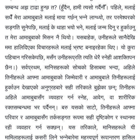
सम्बन्ध अझ टाढा हुन्छ त? (हुँदैन, हामी त्यसो गर्दैनौँ। पहिले, मलाई
सधैँ मेरा आमाबुबाले मलाई माया गर्छन् भन्‍ने लाग्थ्यो, तर परमेश्‍वरको
सङ्गति सुनेपछि, मलाई के थाहा भयो भने, मलाई जन्म दिनु र हुर्काउनु
त मेरा आमाबुबाको मिसन नै थियो। यसबाहेक, उनीहरूले सानैदेखि
ममा हालिदिएका विचारहरूले मलाई भ्रष्ट बनाइरहेका थिए। यो कुरा
पहिचान गरिसकेपछि, मसँग उनीहरूप्रति त्यति धेरै स्‍नेही आशक्तिपन
छैन।) सर्वप्रथम, मानिसहरूको सोचको हिसाबमा भन्दा, अहिले
तिनीहरूले आफ्ना आमाबुबाको जिम्मेवारी र आमाबुबाले तिनीहरूलाई
हुर्काउन देखाएको अनुग्रहबारे सही तरिकाले बुझेका छन्; तिनीहरू
अहिले आमाबुबासँग व्यवहार गर्न स्‍नेह, आवेग, वा शारीरिक
रक्तसम्बन्धमा भर पर्दैनन्। बरु यसको साटो, तिनीहरूले आफ्‍ना
परिवार र आमाबुबासँग तर्कसङ्गत रूपमा सही दृष्टिकोण र स्थानमा
रही व्यवहार गर्न सक्छन्। यस तरिकाले, मानिसहरूले यी
मामिलाहरूलाई कसरी लिने भन्‍नेबारेमा महत्त्वपूर्ण रूपान्तरण हासिल