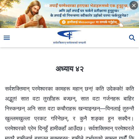
अध्याय ४२
अध्याय ४२
सर्वशक्तिमान् परमेश्‍वरका कामहरू महान् छन्! कति उदेकको! कति
अद्भुत! सात वटा तुरहीहरू बज्छन्, सात वटा गर्जनहरू बाहिर
निस्कन्छन् अनि सात वटा कचौराहरू खन्याइन्छन्—यिनलाई तुरुन्तै
खुल्लमखुल्ला प्रकट गरिनेछन्, र कुनै शङ्का हुन सक्दैन।
परमेश्‍वरको प्रेम दिनहुँ हामीकहाँ आउँदछ। सर्वशक्तिमान् परमेश्‍वरले
मात्रै हामीलाई बचाउन सक्नुहुन्छ; हामीले दुर्भाग्यको सामना गर्छौं कि