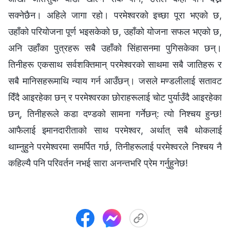
सक्नेछैन। अहिले जागा रहो। परमेश्‍वरको इच्छा पूरा भएको छ,
उहाँको परियोजना पूर्ण भइसकेको छ, उहाँको योजना सफल भएको छ,
अनि उहाँका पुत्रहरू सबै उहाँको सिंहासनमा पुगिसकेका छन्।
तिनीहरू एकसाथ सर्वशक्तिमान् परमेश्‍वरको साथमा सबै जातिहरू र
सबै मानिसहरूमाथि न्याय गर्न आउँछन्। जसले मण्डलीलाई सतावट
दिँदै आइरहेका छन् र परमेश्‍वरका छोराहरूलाई चोट पुर्याउँदै आइरहेका
छन्, तिनीहरूले कडा दण्डको सामना गर्नेछन्: त्यो निश्चय हुन्छ!
आफैलाई इमानदारीताको साथ परमेश्‍वर, अर्थात् सबै थोकलाई
थाम्‍नुहुने परमेश्‍वरमा समर्पित गर्छ, तिनीहरूलाई परमेश्‍वरले निश्चय नै
कहिल्यै पनि परिवर्तन नभई सारा अनन्तभरि प्रेम गर्नुहुनेछ!