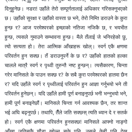
दिनुहुनेछ। नडरा! उहाँले तेरो सम्पूर्णतालाई अधिकार गरिसक्नुभएको
छ। उहाँको सुरक्षा र उहाँको वास्ता छ भने, तेरो निम्ति डराउने के कुरा
हुन्छ र? आज परमेश्‍वरको इच्छाको नतिजा नजिकै छ, र भयभीत
हुन्छ, त्यसले गुमाउने सम्भावना हुन्छ। मैले तँलाई जे भनिरहेको छु,
त्यो सत्यता हो। तेरा आत्मिक आँखाहरू खोल्। स्वर्ग एकै क्षणमा
परिवर्तन हुन सक्छ। तँ डराउनुपर्ने के छ र? उहाँको हातको हल्का
चालले मात्रै स्वर्ग र पृथ्वी तुरुन्तै नष्ट हुन्छन्। त्यसैकारण, चिन्ता
गरेर मानिसले के पाउन सक्छ र? के सबै कुरा परमेश्‍वरको हातमा छैन
र? यदि उहाँले स्वर्ग र पृथ्वीलाई परिवर्तन हुन आज्ञा गर्नुभयो भने ती
परिवर्तन हुनेछन्। यदि उहाँले हामी पूर्ण बनाइनुपर्छ भनी भन्नुभयो भने,
हामी पूर्ण बनाइनेछौं। मानिसले चिन्ता गर्न आवश्यक छैन, तर शान्त
भई अघि बढ्नुपर्छ। तथापि, तैँले जति सक्छस् त्यति ध्यान दे र सतर्क
हो। स्वर्ग एकै क्षणमा परिवर्तन हुनसक्छ! मानिसले आफ्नो नाङ्गो
आँखा जतिसुकै चौडा खोल्न सके पनि, उसले केही पनि देख्न