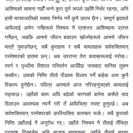
आशिषको सामना गर्छौं भन्‍ने कुरा पूर्ण रूपले उहाँमै निर्भर रहन्छ, अनि
हामी मानवजातिको यसमा निर्णय गर्ने कुनै उपाय छैन। सम्पूर्ण हृदयले
आफैलाई अर्पण गर्नेहरूले निश्चय नै प्रशस्त आशिषहरू प्राप्त
गर्नेछन्, जबकि आफ्नो जीवन बचाउन खोज्‍नेहरूले आफ्नो जीवन
मात्रै गुमाउनेछन्; सबै कुराहरू र सबै मामलाहरू सर्वशक्तिमान्
परमेश्‍वरको हातमा छन्। अब उपरान्त तेरा कदमहरूलाई नरोक्।
स्वर्ग र पृथ्वीमा विशाल परिवर्तन आउँदैछ जसबाट मानिस लुक्‍न
सक्दैन। उसको निम्ति तीतो पीडामा विलाप गर्ने बाहेक अरू कुनै
विकल्‍प हुनेछैन। पवित्र आत्माले आज गरिरहनुभएको कामलाई
पछ्याऊ। उहाँको काम अघि बढेको चरणको बारेमा कसैले याद
दिलाउन आवश्यक नपर्ने गरी तँ आफैभित्र स्पष्ट हुनुपर्छ। अब
सर्वशक्तिमान् परमेश्‍वरको उपस्थितिमा बारम्बार फर्क। सबै कुराको
निम्ति उहाँलाई नै अनुरोध गर्। उहाँले निश्चय नै तँलाई तँभित्र
प्रकाश दिनुहुनेछ अनि नाजुक क्षणहरूमा, उहाँले तँलाई सुरक्षा