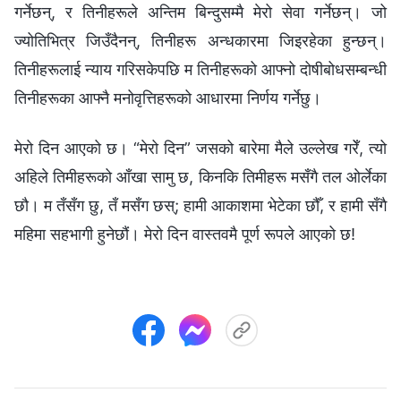
गर्नेछन्, र तिनीहरूले अन्तिम बिन्दुसम्मै मेरो सेवा गर्नेछन्। जो
ज्योतिभित्र जिउँदैनन्, तिनीहरू अन्धकारमा जिइरहेका हुन्छन्।
तिनीहरूलाई न्याय गरिसकेपछि म तिनीहरूको आफ्‍नो दोषीबोधसम्‍बन्धी
तिनीहरूका आफ्‍नै मनोवृत्तिहरूको आधारमा निर्णय गर्नेछु।
मेरो दिन आएको छ। “मेरो दिन” जसको बारेमा मैले उल्लेख गरेँ, त्यो
अहिले तिमीहरूको आँखा सामु छ, किनकि तिमीहरू मसँगै तल ओर्लेका
छौ। म तँसँग छु, तँ मसँग छस्; हामी आकाशमा भेटेका छौँ, र हामी सँगै
महिमा सहभागी हुनेछौं। मेरो दिन वास्तवमै पूर्ण रूपले आएको छ!