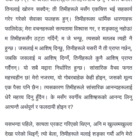
तिनलाई खोस्न सक्दैन; ती तिमीहरूले मसँग एकचित्त भई सहकार्य
गरेर गरेको सेवाका फलहरू हुन्। तिमीहरूका धार्मिक धारणाहरू
फालिदेऊ; मेरा वचनहरूको सत्यतामा विश्वास गर, र शङ्कालु नहोऊ!
म तिमीहरूसँग ठट्टा गर्दिनँ; म जे भन्छु, त्यसको मतलब त्यही नै
हुन्छ। जसलाई म आशिष् दिन्छु, तिनीहरूले यसरी नै ती प्राप्त गर्छन्,
जबकि जसलाई म आशिष् दिन्नँ, तिनीहरूले कुनै आशिष् प्राप्त
गर्दैनन्। यो सबै मद्वारा निर्धारित हुन्छ। सांसारिक वैभव फगत
महत्त्वहीन छ! मेरो नजरमा, यो गोबरबाहेक केही होइन, जसको मूल्य
एक पैसा पनि छैन। त्यसकारण तिमीहरूले सांसारिक आनन्दहरूलाई
धेरै महत्त्व दिनु हुँदैन। के मसँग स्वर्गीय आशिष्हरूको आनन्द लिनु
अत्यन्तै अर्थपूर्ण र फलदायी होइन र?
यसभन्दा पहिले, सत्यता प्रकट गरिएको थिएन, अनि म खुल्लमखुल्ला
देखा परेको थिइनँ; त्यो बेला, तिमीहरूले मलाई शङ्का गर्यौ अनि मेरो