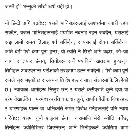
जस्तै हो” भन्नुको साँचो अर्थ यही हो।
यो छिटो अगि बढ्दैछ; यसले मानिसहरूलाई आश्चर्यमा नपारी रहन
सक्दैन, यसले मानिसहरूलाई भयभीत नबनाई रहन सक्दैन, यसलाई
अझ लामो समय ढिलाइ गर्न सकिँदैन, र यसलाई रोक्‍न सकिँदैन।
जति बढी मेरो काम पूरा हुन्छ, यो त्यति नै छिटो अगि बढ्छ, जो-जो
जागा र तयार छैनन्, तिनीहरू सधैँ फ्याँकिने खतरामा हुन्छन्।
तिमीहरू अबउप्रान्त परीक्षाको तरङ्गमा ढल्न सक्दैनौ। मेरो काम पूर्ण
रूपले सुरु भएको छ र अन्यजाति देशहरू र सारा संसारमा फैलिरहेको
छ। न्यायको आगोहरू निष्ठुर छन् र यसले कसैप्रति कुनै दया वा
प्रेम देखाउँदैन। परमेश्‍वरप्रति वफादार हुने, तापनि बेठीक विचारहरू
र धारणाहरू पाल्‍ने वा अलिकति समेत विरोध गर्नेहरूलाई पनि न्याय
गरिनेछ; यसमा कुनै शङ्का छैन। जसमाथि मेरो ज्योति पर्नेछ,
तिनीहरू ज्योतिभित्र जिउनेछन् अनि तिनीहरूले ज्योतिमा काम