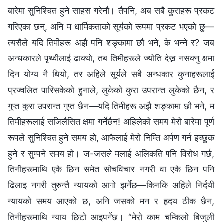
बारेमा सुनिश्चित हुने साहस गरेनौ। तैपनि, अब सबै कुराहरू प्रकट
गरिएका छन्, अनि म धार्मिकताको सूर्यको रूपमा प्रकट भएको छु—
त्यसैले यदि तिमीहरू अझै पनि शङ्कामा छौ भने, के भन्‍ने र? जब
अन्धकारले पृथ्वीलाई ढाक्यो, तब तिमीहरूले ज्योति देख्न नसक्‍नु क्षमा
दिन योग्य नै थियो, तर अहिले सूर्यले सबै अन्धकार कुनाहरूलाई
प्रज्वलित पारिसकेको हुनाले, लुकेको कुरा उपरान्त लुकेको छैन, र
गुप्त कुरा उपरान्त गुप्त छैन—यदि तिमीहरू अझै शङ्कामा छौ भने, म
तिमीहरूलाई सजिलैसित क्षमा गर्नेछैन! अहिलेको समय मेरो बारेमा पूर्ण
रूपले सुनिश्चित हुने समय हो, आफैलाई मेरो निम्ति अर्पण गर्न इच्छुक
हुने र सुम्पने समय हो। ज-जसले मलाई अलिकति पनि विरोध गर्छ,
तिनीहरूमाथि एकै छिन समेत सोचविचार नगरी वा एकै छिन पनि
ढिलाइ नगरी तुरुन्तै न्यायको आगो झर्नेछ—किनकि अहिले निर्दयी
न्यायको समय आएको छ, अनि जसको मन र हृदय ठीक छैन,
तिनीहरूमाथि न्याय छिटो आइपर्नेछ। “मेरो काम चम्किलो बिजुली