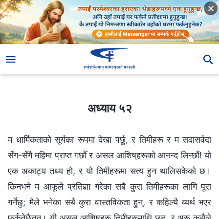
अध्याय ५२
अध्याय ५२
म धार्मिकताको सूर्यका रूपमा देखा पर्छु, र तिमीहरू र म सदासर्वदा
सँग-सँगै महिमा प्राप्त गर्छौँ र असल आशिष्‌हरूको आनन्द लिन्छौं! यो
एक अकाट्य तथ्य हो, र यो तिमीहरूमा सत्य हुन थालिसकेको छ।
किनभने म आफूले प्रतिज्ञा गरेका सबै कुरा तिमीहरूका लागि पूरा
गर्नेछु; मैले भनेका सबै कुरा वास्तविकता हुन्, र कहिल्यै व्यर्थ भएर
फर्कनेछैनन्। यी असल आशिष्‌हरू तिमीहरूमाथि छन्, र अरू कसैले