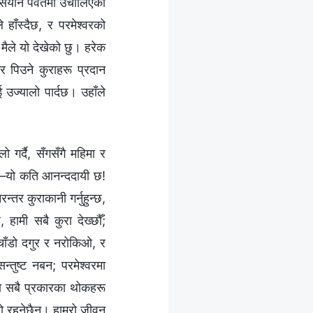
 सियोन पर्वतमा उचालिएको
ाँस्दैछ, र परमेश्‍वरको
मैले यो देखेको छु। हरेक
 र पिउने कुराहरू प्रदान
उज्यालो पार्दछ। उहाँले
ो गर्दै, सँगसँगै महिमा र
हँदै—यो कति आनन्ददायी छ!
न्तर कुराकानी गर्नुहुन्छ,
 हामी सबै कुरा देख्छौँ;
-चाँडो दगुर र नरोकिओ, र
ुष्ट नबन; परमेश्‍वरमा
एका सबै प्रकारका थोकहरू
तो रहनेछैन। हाम्रो जीवन