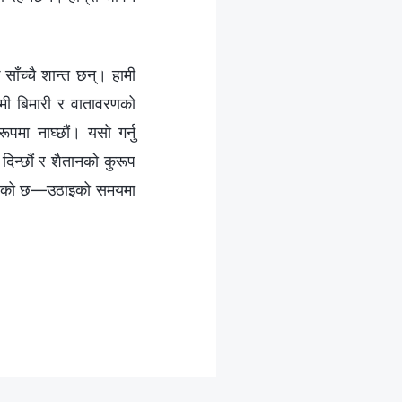
ोक साँच्चै शान्त छन्। हामी
हामी बिमारी र वातावरणको
ूपमा नाघ्छौं। यसो गर्नु
 दिन्छौं र शैतानको कुरूप
खडा भएको छ—उठाइको समयमा