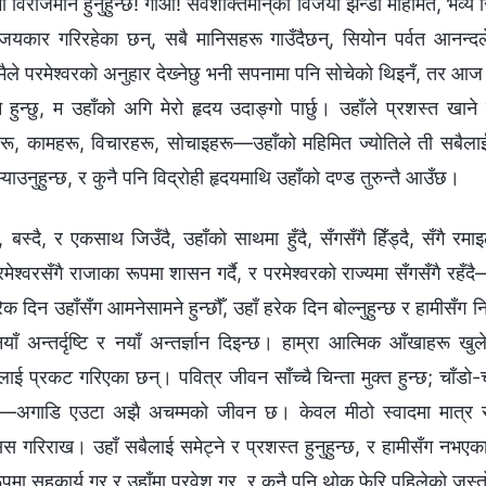
 विराजमान हुनुहुन्छ! गाओ! सर्वशक्तिमान्‌को विजयी झन्डा महिमित, भव्य
कार गरिरहेका छन्, सबै मानिसहरू गाउँदैछन्, सियोन पर्वत आनन्दले ह
मैले परमेश्‍वरको अनुहार देख्‍नेछु भनी सपनामा पनि सोचेको थिइनँ, तर आज 
हुन्छु, म उहाँको अगि मेरो हृदय उदाङ्गो पार्छु। उहाँले प्रशस्त खाने
हरू, कामहरू, विचारहरू, सोचाइहरू—उहाँको महिमित ज्योतिले ती सबैलाई 
ाउनुहुन्छ, र कुनै पनि विद्रोही हृदयमाथि उहाँको दण्ड तुरुन्‍तै आउँछ।
, बस्दै, र एकसाथ जिउँदै, उहाँको साथमा हुँदै, सँगसँगै हिँड्दै, सँगै रमाइल
, परमेश्‍वरसँगै राजाका रूपमा शासन गर्दै, र परमेश्‍वरको राज्यमा सँगसँगै र
 दिन उहाँसँग आमनेसामने हुन्छौँ, उहाँ हरेक दिन बोल्नुहुन्छ र हामीसँग निर
ँ अन्तर्दृष्टि र नयाँ अन्तर्ज्ञान दिइन्छ। हाम्रा आत्मिक आँखाहरू खुले,
ाई प्रकट गरिएका छन्। पवित्र जीवन साँच्चै चिन्ता मुक्त हुन्छ; चाँडो
अगाडि एउटा अझै अचम्मको जीवन छ। केवल मीठो स्वादमा मात्र सन्त
ोसिस गरिराख। उहाँ सबैलाई समेट्ने र प्रशस्त हुनुहुन्छ, र हामीसँग नभ
पमा सहकार्य गर र उहाँमा प्रवेश गर, र कुनै पनि थोक फेरि पहिलेको जस्