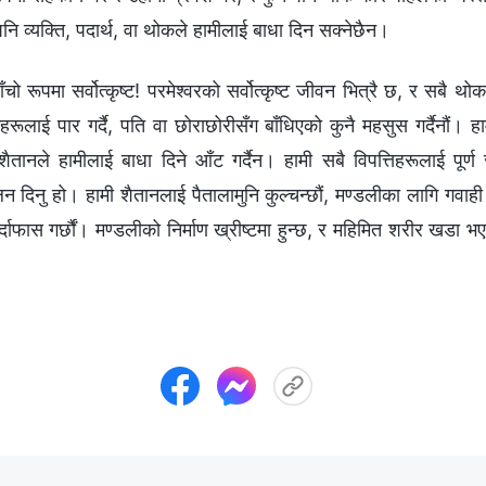
नै पनि व्यक्ति, पदार्थ, वा थोकले हामीलाई बाधा दिन सक्नेछैन।
ट! साँचो रूपमा सर्वोत्कृष्ट! परमेश्‍वरको सर्वोत्कृष्ट जीवन भित्रै छ, र सबै थ
ूलाई पार गर्दै, पति वा छोराछोरीसँग बाँधिएको कुनै महसुस गर्दैनौं। 
 शैतानले हामीलाई बाधा दिने आँट गर्दैन। हामी सबै विपत्तिहरूलाई पूर्ण र
िन दिनु हो। हामी शैतानलाई पैतालामुनि कुल्चन्छौं, मण्डलीका लागि गवाही
पर्दाफास गर्छौं। मण्डलीको निर्माण ख्रीष्टमा हुन्छ, र महिमित शरीर 