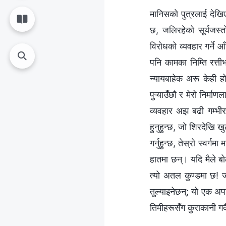
मानिसको पुत्रलाई देखि
छ, जलिरहेको सूर्यजस्
विरोधको व्यवहार गर्ने आँट ग
पनि कामका निम्ति रत्तीभ
न्यायबाहेक अरू केही ह
पुऱ्याउँछौ र मेरो निर्म
व्यवहार अझ बढी गम्भीरत
हुनुहुन्छ, जो शिरदेखि ख
गर्नुहुन्छ, तेस्रो स्वर्
हातमा छन्। यदि मैले बोल
त्यो अतल कुण्डमा छ! ज
तुल्याइनेछन्; यो एक अप
तिमीहरूसँग कुराकानी गर्