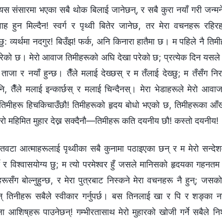
; यस संसारमा भएका सबै थोक बिलाई जानेछन्, र सबै कुरा नयाँ गरी जन्मन
ाह हुन मिल्दैन! स्वर्ग र पृथ्वी बितेर जानेछ, तर मेरा वचनहरू रहि
छु: व्यर्थमा नदगुर! बिउँझ! फर्क, अनि किनारा हातैमा छ। म पहिले नै तिम
परेको छ। मेरो आवाज तिमीहरूको अघि देखा परेको छ; प्रत्येक दिन यसले
 ताजा र नयाँ हुन्छ। तैँले मलाई देख्छस् र म तँलाई देख्छु; म तँसँग निरन
ि, तैँले मलाई इन्कार्छस् र मलाई चिन्दैनस्। मेरा भेडाहरूले मेरो आवा
 तिमीहरू हिचकिचाउँछौ! तिमीहरूको हृदय बोधो भएको छ, तिमीहरूका आँख
ेरो महिमित मुहार देख्न सक्दैनौ—तिमीहरू कति दयनीय छौ! कस्तो दयनीय!
ातवटा आत्माहरूलाई पृथ्वीका सबै कुनामा पठाइएका छन् र म मेरो सन्द
ी र विश्‍वासयोग्य छु; म त्यो परमेश्‍वर हुँ जसले मानिसको हृदयका गहन
रूसँग बोल्नुहुन्छ, र मेरा पुत्रबाट निस्कने मेरा वचनहरू नै हुन्; ज
छन् तिनीहरू सबैले स्वीकार गर्नुपर्छ। बस तिनलाई खा र पि र शङ्का नगर
ला आशिष्‌हरू पाउनेछन्! गम्भीरतासाथ मेरो मुहारको खोजी गर्ने सबैले निश्