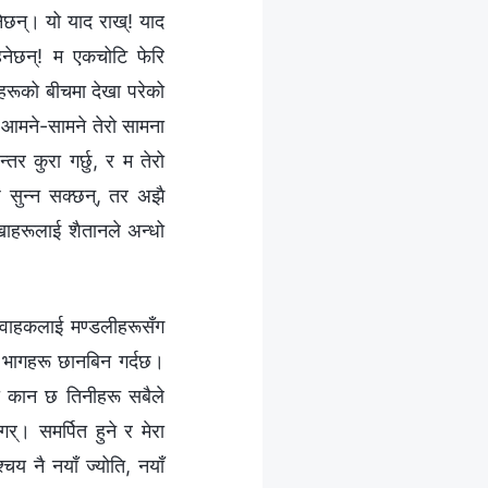
ेछन्। यो याद राख्! याद
रहनेछन्! म एकचोटि फेरि
ीहरूको बीचमा देखा परेको
 आमने-सामने तेरो सामना
्तर कुरा गर्छु, र म तेरो
ज सुन्न सक्छन्, तर अझै
ाहरूलाई शैतानले अन्धो
ेशवाहकलाई मण्डलीहरूसँग
तम भागहरू छानबिन गर्दछ।
सको कान छ तिनीहरू सबैले
्। समर्पित हुने र मेरा
चय नै नयाँ ज्योति, नयाँ