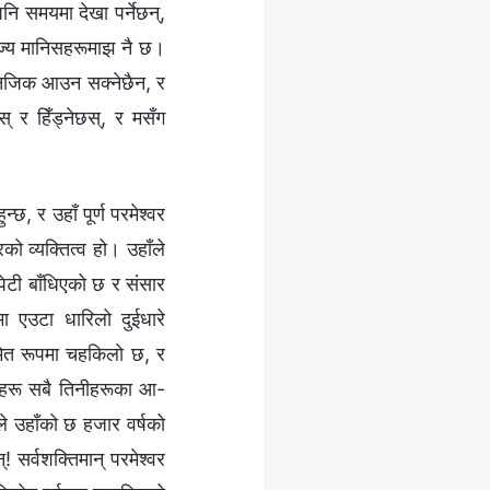
ै पनि समयमा देखा पर्नेछन्,
राज्य मानिसहरूमाझ नै छ।
 नजिक आउन सक्नेछैन, र
स् र हिँड्नेछस्, र मसँग
छ, र उहाँ पूर्ण परमेश्‍वर
रको व्यक्तित्व हो। उहाँले
पेटी बाँधिएको छ र संसार
ा एउटा धारिलो दुईधारे
ीमित रूपमा चहकिलो छ, र
ाराहरू सबै तिनीहरूका आ-
ले उहाँको छ हजार वर्षको
 सर्वशक्तिमान् परमेश्‍वर