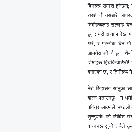
दिनहरू समाप्त हुनेछन्
राख्! तँ यसबारे लापरव
तिमीहरूलाई सल्लाह दिन्
छु, र मेरो आवाज देखा 
गर्छ, र प्रत्येक दिन यो
आमनेसामने नै छु। तैपन
तिमीहरू हिचकिचाउँछौ!
बनाएको छ, र तिमीहरू म
मेरो सिंहासन सामुका स
बोल्न पठाउनेछु। म धर्म
पवित्र आत्माले मण्डलीह
सुन्नुपर्छ! जो जीवित 
वचनहरू सुन्ने सबैले ठू