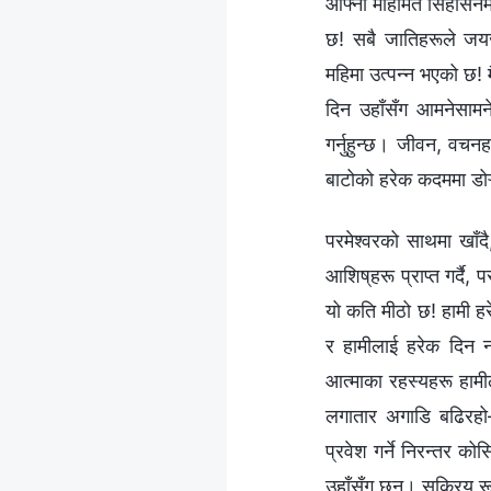
आफ्नो महिमित सिंहासनमा
छ! सबै जातिहरूले जयजय
महिमा उत्पन्न भएको छ! 
दिन उहाँसँग आमनेसामने 
गर्नुहुन्छ। जीवन, वचन
बाटोको हरेक कदममा डोऱ्य
परमेश्‍वरको साथमा खाँदै
आशिष्‌हरू प्राप्त गर्दै
यो कति मीठो छ! हामी हरेक
र हामीलाई हरेक दिन नया
आत्माका रहस्यहरू हामील
लगातार अगाडि बढिरहो—
प्रवेश गर्ने निरन्तर क
उहाँसँग छन्। सक्रिय रू