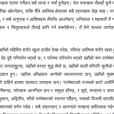
्ज्ञानहरू प्राप्त गर्नेछन् सबै ताजा र नयाँ हुनेछन्। मेरा वचनहरू तँकहाँ कुन
ँखा खोल्नेछन्, ताकि तैँले आत्मिक क्षेत्रका सबै रहस्यहरू देख्न सक्। 
र्, र सबै अनुग्रह र आशिषहरू तँमाथि आउनेछन्; अनिकाल र महामारी तँ
बाघहरू र चितुवाहरूले तँलाई हानि गर्न सक्नेछैनन्। तँ मेरो साथमा जानेछ
 उहाँको महिमित शरीर खुला ठाउँमा देखा पर्दछ, पवित्र आत्मिक शरीर खडा हुन्
 र देह दुवै परिवर्तन भएको छ, र पर्वतमा परिवर्तन भएको उहाँको रूप परमेश्‍व
ट लगाउनुहुन्छ, उहाँको वस्त्र शुद्ध सेतो छ, उहाँको छाती वरिपरि सुनौलो 
दान हुन्। उहाँका आँखाहरू आगोको ज्वालाजस्ता छन्, उहाँको मुखम
ो दाहिने हातमा सातवटा ताराहरू छन्। परमेश्‍वरको राज्यको बाटो अस
्किन्छ; पर्वतहरू आनन्दित छन् र समुद्र हाँस्छ, र सूर्य, चन्द्रमा र त
म्छन्, अद्वितीय, साँचो परमेश्‍वरको स्वागत गर्दैछन्, जसको विजयी वापसी
नको वर्णन गर्दछ। सबै उफ्रन्छन् र आनन्दले नाच्छन्! हर्षोल्‍लास गर्छन्!