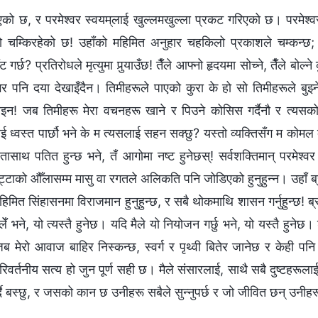
एको छ, र परमेश्‍वर स्वयम्‌लाई खुल्लमखुल्ला प्रकट गरिएको छ। परमेश्
तो चम्किरहेको छ! उहाँको महिमित अनुहार चहकिलो प्रकाशले चम्कन्छ
र्छ? प्रतिरोधले मृत्युमा पुर्‍याउँछ! तैँले आफ्नो हृदयमा सोच्‍ने, तैँले बोल्‍ने क
र पनि दया देखाइँदैन। तिमीहरूले पाएको कुरा के हो सो तिमीहरूले बुझ्‍ने
ोइन! जब तिमीहरू मेरा वचनहरू खाने र पिउने कोसिस गर्दैनौ र त्यसको
ाणलाई ध्वस्त पार्छौ भने के म त्यसलाई सहन सक्छु? यस्तो व्यक्तिसँग म कोमल व्
ासाथ पतित हुन्छ भने, तँ आगोमा नष्ट हुनेछस्! सर्वशक्तिमान्‌ परमेश्
ुट्टाको औँलासम्म मासु वा रगतले अलिकति पनि जोडिएको हुनुहुन्‍न। उहाँ ब
गमा महिमित सिंहासनमा विराजमान हुनुहुन्छ, र सबै थोकमाथि शासन गर्नुहुन्छ! ब्
ेँ भने, यो त्यस्तै हुनेछ। यदि मैले यो नियोजन गर्छु भने, यो यस्तै हुनेछ। 
ब मेरो आवाज बाहिर निस्कन्छ, स्वर्ग र पृथ्वी बितेर जानेछ र केही पनि
रिवर्तनीय सत्य हो जुन पूर्ण सही छ। मैले संसारलाई, साथै सबै दुष्टहरूला
दै बस्छु, र जसको कान छ उनीहरू सबैले सुन्नुपर्छ र जो जीवित छन् उनीहरूल