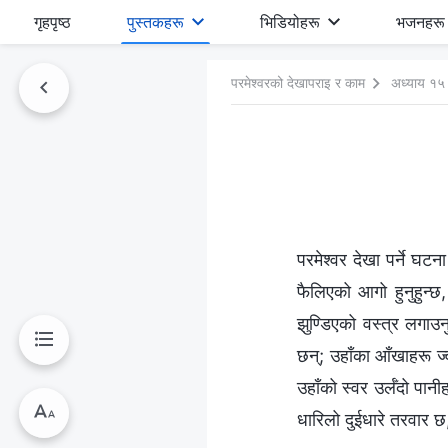
गृहपृष्ठ
पुस्तकहरू
भिडियोहरू
भजनहरू
परमेश्‍वरको देखापराइ र काम
अध्याय १५
परमेश्‍वर देखा पर्ने घट
फैलिएको आगो हुनुहुन्छ, उ
झुण्डिएको वस्‍त्र लगा
छन्; उहाँका आँखाहरू ज्
उहाँको स्वर उर्लँदो पा
धारिलो दुईधारे तरवार छ