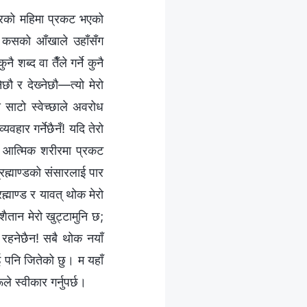
‍वरको महिमा प्रकट भएको
; कसको आँखाले उहाँसँग
ुनै शब्द वा तैँले गर्ने कुनै
छौ र देख्‍नेछौ—त्यो मेरो
 साटो स्वेच्छाले अवरोध
यवहार गर्नेछैनँ! यदि तेरो
‍वर आत्मिक शरीरमा प्रकट
्रह्माण्डको संसारलाई पार
रह्माण्ड र यावत् थोक मेरो
शैतान मेरो खुट्टामुनि छ;
 रहनेछैन! सबै थोक नयाँ
ई पनि जितेको छु। म यहाँ
े स्वीकार गर्नुपर्छ।