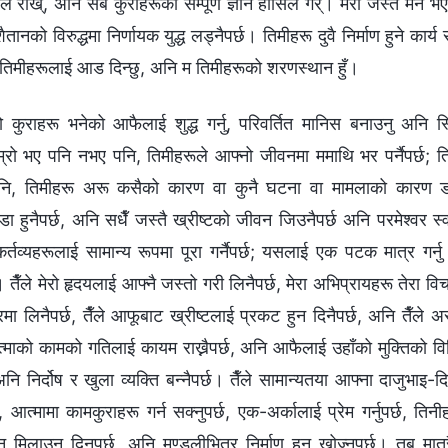
 राख्, अनि सबै कुराहरूको सम्पूर्ण ज्ञान हासिल गर्। मेरो जस्तै मन भ
ानको विरुद्धमा निर्णायक युद्ध लड्नैपर्छ। तिमीहरू दुवै निर्माण हुने कार्य 
 तिमीहरूलाई आड दिन्छु, अनि म तिमीहरूको शरणस्थान हुँ।
हिलो कुराहरू भनेको आफैलाई शुद्ध गर्नु, परिवर्तित मानिस बनाउनु अनि
्रो भए पनि नभए पनि, तिमीहरूले आफ्नो जीवनमा ममाथि भर पर्नैपर्छ; 
पनि, तिमीहरू अरू कसैको कारण वा कुनै घटना वा मामलाको कारण ड
ा हुनैपर्छ, अनि सधैँ जस्तै ख्रीष्टको जीवन जिउनैपर्छ अनि परमेश्‍वर स्
कर्तव्यहरूलाई सामान्य रूपमा पूरा गर्नैपर्छ; यसलाई एक पटक मात्र गर्न
 तैँले मेरो हृदयलाई आफ्नै जस्तो गरी लिनैपर्छ, मेरा अभिप्रायहरू तेरा विचारह
मा लिनैपर्छ, तैँले आफूबाट ख्रीष्टलाई प्रकट हुन दिनैपर्छ, अनि तैँले 
 आत्माको कामको गतिलाई कायम राख्नैपर्छ, अनि आफैलाई उहाँको मुक्तिको विधिम
अनि निर्दोष र खुला व्यक्ति बन्‍नैपर्छ। तैँले सामान्यतया आफ्ना दाजुभाइ
पर्छ, आत्मामा कामकुराहरू गर्न सक्‍नुपर्छ, एक-अर्कालाई प्रेम गर्नुपर्छ, त
िलाउन दिनुपर्छ, अनि मण्डलीभित्र निर्माण हुन खोज्‍नुपर्छ। तब मात्रै, 