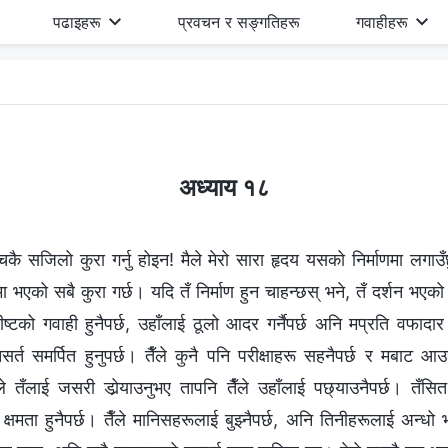
पढाइहरू
प्रवचन र सङ्गतिहरू
गवाहीहरू
अध्याय १८
ाँच्चिकै सजिलो कुरा गर्नु होइन! मैले मेरो सारा हृदय यसको निर्माणमा लग
भएको सबै कुरा गर्छ। यदि तँ निर्माण हुन चाहन्छस् भने, तँ दर्शन भएको व्
ीष्टको गवाही हुनैपर्छ, उहाँलाई ठूलो आदर गर्नैपर्छ अनि मप्रति वफादार ह
निसर्त समर्पित हुनुपर्छ। तैँले कुनै पनि परीक्षाहरू सहनैपर्छ र मबाट आ
ले तँलाई जसरी डोर्‍याउनुभए तापनि तैँले उहाँलाई पछ्याउनैपर्छ। तँस
क्षमता हुनैपर्छ। तैँले मानिसहरूलाई बुझ्नैपर्छ, अनि तिनीहरूलाई अन्धो भ