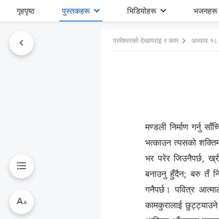
गृहपृष्ठ
पुस्तकहरू
भिडियोहरू
भजनहरू
परमेश्‍वरको देखापराइ र काम
अध्याय १८
मण्डली निर्माण गर्नु स
भत्काउन त्यसको शक्तिमा 
भर परेर जिउनैपर्छ, ख्र
बनाउनु हुँदैन; बरु तँ 
गनैपर्छ। पवित्र आत्मा
कामकुरालाई छुट्ट्याउने 