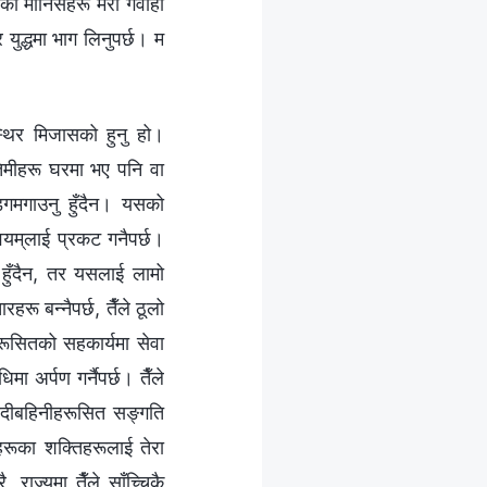
एका मानिसहरू मेरो गवाही
र युद्धमा भाग लिनुपर्छ। म
 स्थिर मिजासको हुनु हो।
तिमीहरू घरमा भए पनि वा
गमगाउनु हुँदैन। यसको
वयम्‌लाई प्रकट गनैपर्छ।
ु हुँदैन, तर यसलाई लामो
रू बन्‍नैपर्छ, तैँले ठूलो
अरूसितको सहकार्यमा सेवा
ा अर्पण गर्नैपर्छ। तैँले
-दिदीबहिनीहरूसित सङ्गति
िनीहरूका शक्तिहरूलाई तेरा
राज्यमा तैँले साँच्चिकै