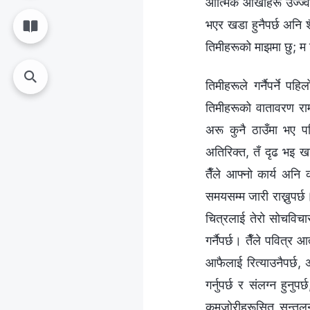
आत्मिक आँखाहरू उज्ज्वल
भएर खडा हुनैपर्छ अनि शैत
तिमीहरूको माझमा छु; म
तिमीहरूले गर्नैपर्ने प
तिमीहरूको वातावरण राम
अरू कुनै ठाउँमा भए 
अतिरिक्त, तँ दृढ भइ खड
तैँले आफ्नो कार्य अनि 
समयसम्म जारी राख्नुपर्छ।
चित्रलाई तेरो सोचविचार
गर्नैपर्छ। तैँले पवित्र
आफैलाई रित्याउनैपर्छ, 
गर्नुपर्छ र संलग्‍न हुनु
कमजोरीहरूसित सन्तुलन म