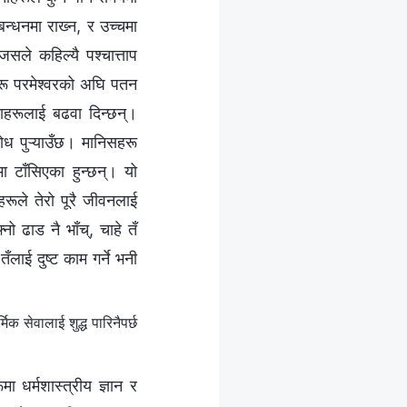
्धनमा राख्‍न, र उच्चमा
सले कहिल्यै पश्‍चात्ताप
हरू परमेश्‍वरको अघि पतन
ताहरूलाई बढवा दिन्छन्।
रोध पुऱ्याउँछ। मानिसहरू
ा टाँसिएका हुन्छन्। यो
हरूले तेरो पूरै जीवनलाई
‍नो ढाड नै भाँच्, चाहे तँ
ँलाई दुष्ट काम गर्ने भनी
 सेवालाई शुद्ध पारिनैपर्छ
ा धर्मशास्त्रीय ज्ञान र