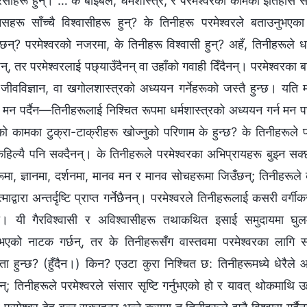
फरिसीहरू हुन्। … के बाइबल, धर्मशास्त्र, र परमेश्‍वरको कामको इतिहास स
हरू साँच्‍चै विश्‍वासीहरू हुन्? के तिनीहरू परमेश्‍वरले बताउनुभएका
्? परमेश्‍वरको नजरमा, के तिनीहरू विश्‍वासी हुन्? अहँ, तिनीहरूले धर्
्छन्, तर परमेश्‍वरलाई पछ्याउँदैनन् वा उहाँको गवाही दिँदैनन्। परमेश्‍वरका
 जीवविज्ञान, वा खगोलशास्त्रको अध्ययन गर्नेहरूको जस्तै हुन्छ। यति 
 मन पर्दैन—तिनीहरूलाई निश्‍चित रूपमा धर्मशास्त्रको अध्ययन गर्न मन प
रको कामका टुक्रा-टाक्रीहरू खोज्नुको परिणाम के हुन्छ? के तिनीहरूले पर
िल्यै पनि सक्दैनन्। के तिनीहरूले परमेश्‍वरका अभिप्रायहरू बुझ्न सक
मा, ज्ञानमा, दर्शनमा, मानव मन र मानव सोचहरूमा जिउँछन्; तिनीहरूले क
्माद्वारा अन्तर्दृष्टि प्राप्त गर्नेछैनन्। परमेश्‍वरले तिनीहरूलाई कसरी वर्गीक
मा। यी गैरविश्‍वासी र अविश्‍वासीहरू तथाकथित इसाई समुदायमा घुलमे
 भएको नाटक गर्छन्, तर के तिनीहरूसँग वास्तवमा परमेश्‍वरका लागि 
ता हुन्छ? (हुँदैन।) किन? एउटा कुरा निश्‍चित छ: तिनीहरूमध्ये धेरैले आ
ैनन्; तिनीहरूले परमेश्‍वरले संसार सृष्टि गर्नुभएको हो र यावत् थोकमाथि उहाँ 