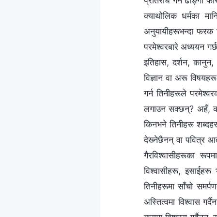
प्रतिरोध गर्ने ढोङ्गी 
क्याथोलिक धर्मका मानिस
अनुयायीहरूभन्दा फरक छन
परमेश्‍वरबारे अध्ययन गर
इतिहास, दर्शन, कानुन,
विज्ञान वा अरू विषयहरू
गर्न तिनीहरूले परमेश्‍व
लगाउन सक्छन्? अहँ, कह
किनभने तिनीहरू शब्दहरू
देख्‍नेछैनन् वा पवित्र आत
गैरविश्‍वासीहरूका रूप
विश्‍वासीहरू, इसाईहरू
तिनीहरूमा साँचो समर्पण
अस्तित्वमा विश्‍वास गर्द