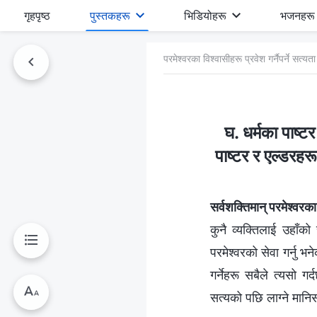
गृहपृष्ठ
पुस्तकहरू
भिडियोहरू
भजनहरू
परमेश्‍वरका विश्‍वासीहरू प्रवेश गर्नैपर्ने सत्
घ. धर्मका पाष्टर
पाष्टर र एल्डरहरू
सर्वशक्तिमान् परमेश्‍व
कुनै व्यक्तिलाई उहाँको 
परमेश्‍वरको सेवा गर्नु
गर्नेहरू सबैले त्यसो 
सत्यको पछि लाग्ने मानिसह