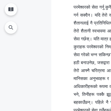
परमेश्‍वरको सेवा गर्नु
गर्न सक्दैन। यदि तेरो 
शैतानलाई नै प्रतिनिधित्
तेरो शैतानी स्वभावमा आ
सेवा गर्छस्। यति मात्र ह
कुराहरू परमेश्‍वरको नि
सेवा गरेको भन्न सकिन्छ
हठी बनाउनेछ, जसद्वारा त
तेरो आफ्नै चरित्रमा आ
मानिसका अनुभवहरू र प
अधिकारीहरूको रूपमा वर्
भने, तिनीहरू पक्कै झू
बहकाउँछन्। पहिले नै 
परमेश्‍वरको सेवा गर्नेह