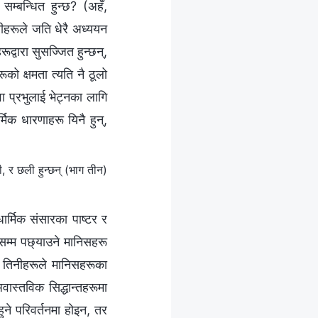
म्बन्धित हुन्छ? (अहँ,
ीहरूले जति धेरै अध्ययन
रूद्वारा सुसज्जित हुन्छन्,
को क्षमता त्यति नै ठूलो
ा प्रभुलाई भेट्नका लागि
मिक धारणाहरू यिनै हुन्,
 र छली हुन्छन् (भाग तीन)
र्मिक संसारका पाष्टर र
म्‍म पछ्याउने मानिसहरू
्। तिनीहरूले मानिसहरूका
वास्तविक सिद्धान्तहरूमा
ुने परिवर्तनमा होइन, तर