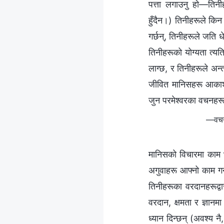
पत्ता लगाउनु हो—तिनी
हुँदैन।) तिनीहरूले कि
गर्छन्, तिनीहरूले जति धेर
तिनीहरूको योग्यता त्यत
लाग्छ, र तिनीहरूले अन्
जीवित मानिसहरू आकाशमा 
जुन परमेश्‍वरका वचनहरूस
—वचन,
मानिसको विचारमा काम भ
अगुवाहरू आफ्‍नो काम ग
तिनीहरूका वरदानहरूद्वा
वरदान, क्षमता र ज्ञानम
ध्यान दिन्छन् (अवश्य न