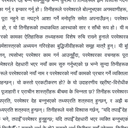
 र परमेश्‍वर देह बन्‍न सक्नुहुन्छ भन्‍ने कुरामा त तिनीहरूले झनै विश्‍वास गर्
गर्नु र इन्कार गर्नु हो। तिनीहरूले परमेश्‍वरले बोल्नुभएका अगमवाणीहरू,
पूरा नहुने वा नघट्ने आशा गर्ने मनोवृत्ति समेत अपनाउँछन्। परमेश्‍वर
ही हो, र यो तिनीहरूको तथाकथित आस्थाको सार र साँचो रूप हो। यी मा
‍वरको कामका ऐतिहासिक तथ्यहरूमा विशेष रुचि राख्‍ने हुनाले परमेश्‍वरक
र्मशास्त्रको अध्ययन गरिरहेका बुद्धिजीवीहरूको समूह मात्रै हुन्। यी बुद
्दैनन्, त्यसोभए परमेश्‍वर काम गर्न आउनुहुँदा, परमेश्‍वरका वचनहरू पूर
मेश्‍वरले देहधारी भएर नयाँ काम सुरु गर्नुभएको छ भन्‍ने सुन्दा तिनीहर
ूले परमेश्‍वरको नयाँ नाम र परमेश्‍वरको नयाँ कामको प्रचार गर्ने व्यक्तिला
चाहन्छन्। यो कस्तो प्रकटीकरण हो? के यो उदाहरणीय ख्रीष्ट-विरोध
पूजाहारी र प्राचीन शास्त्रीहरू बीचमा के भिन्‍नता छ? तिनीहरू परमेश्‍वर
रति, परमेश्‍वर देह बन्‍नुभएको तथ्यप्रति शत्रुवत् हुन्छन्, र अझै ब
्यप्रति शत्रुवत् हुन्छन्। तिनीहरूले यसो विश्‍वास गर्छन्, “यदि तपाईँ देह 
 भने, तपाईँ परमेश्‍वर हुनुहुन्छ; यदि तपाईँ देहधारी भएर व्यक्ति बन्‍नुभएक