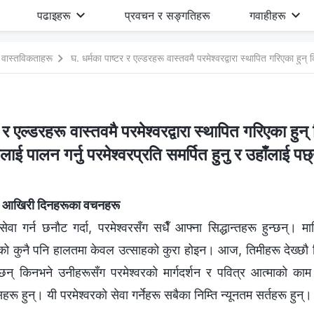
पढाइहरू
प्रवचन र सङ्गतिहरू
गवाहीहरू
यता वास्तविकताहरू
 र एल्डरहरू वास्तवमै परमेश्‍वरद्वारा स्थापित गरिएका हु
लाई पालन गर्नु परमेश्‍वरप्रति समर्पित हुनु र उहाँलाई प
रका आखिरी दिनहरूका वचनहरू
सेवा गर्न छनौट गर्दा, परमेश्‍वरसँग सधैँ आफ्ना सिद्धान्तहरू हुन्छन्। म
 भनेको कुनै पनि हालतमा केवल उत्साहको कुरा होइन। आज, तिमीहरू देख्छौ 
गर्दछन् किनभने उनीहरूसँग परमेश्‍वरको मार्गदर्शन र पवित्र आत्माको क
रू हुन्। यी परमेश्‍वरको सेवा गर्नेहरू सबैका निम्ति न्यूनतम सर्तहरू हुन्।