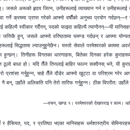
। जसले अरूको हृदय जित्न, उनीहरूलाई व्याख्यान गर्न र उनीहरूलाई बन
वा गर्ने क्रममा प्राप्त गरेको आफ्नो वर्षौंको अनुभव प्रयोग गर्दछन्—र ज
लाई कहिल्यै स्वीकार गर्दैनन्, पदको फाइदा कहिल्यै त्याग्दैनन्—यी मानिस
 जत्तिकै हुन्, जसले आफ्नो वरिष्ठतामा घमण्ड गर्दछन् र आफ्‍ना योग्य
सहरूलाई सिद्धतामा ल्याउनुहुनेछैन। यस्तो सेवाले परमेश्‍वरको काममा अव
का हुन्छन्। तिनीहरू विगतका धारणाहरू, बितेका दिनका हरेक कुराहरूम
ि ठूलो बाधा हो। यदि तैँले तिनलाई बाहिर फाल्न सक्दैनस् भने, यी कुरा
ो प्रशंसा गर्नुहुन्न, चाहे तैँले दौडेर आफ्‍नो खुट्टा वा परिश्रम गरेर आफ्
 नै बन्, उहाँले अलिकति पनि तेरो तारिफ गर्नुहुन्‍न। ठीक विपरीत: उहाँले त
—वचन, खण्ड १। परमेश्‍वरको देखापराइ र काम। धार्मिक
ने र हैसियत, पद, र प्रतिष्ठा भएका मानिसहरू धर्मशास्त्रीय सेमिनारहरूम