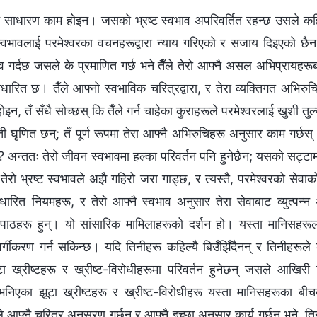
 कुनै साधारण काम होइन। जसको भ्रष्ट स्वभाव अपरिवर्तित रहन्छ उसले कहि
स्वभावलाई परमेश्‍वरका वचनहरूद्वारा न्याय गरिएको र सजाय दिइएको छैन
व गर्दछ जसले के प्रमाणित गर्छ भने तैँले तेरो आफ्नै असल अभिप्रायहरूबा
धारित छ। तैँले आफ्‍नो स्वभाविक चरित्रद्वारा, र तेरा व्यक्तिगत अभिरुच
ोइन, तँ सँधै सोच्छस् कि तैँले गर्न चाहेका कुराहरूले परमेश्‍वरलाई खुशी तुल्य
म्ती घृणित छन्; तँ पूर्ण रूपमा तेरा आफ्नै अभिरुचिहरू अनुसार काम गर्छस
? अन्ततः तेरो जीवन स्वभावमा हल्का परिवर्तन पनि हुनेछैन; यसको सट्टामा
ेरो भ्रष्ट स्वभावले अझै गहिरो जरा गाड्छ, र त्यस्तै, परमेश्‍वरको सेवाको
धारित नियमहरू, र तेरो आफ्नै स्वभाव अनुसार तेरा सेवाबाट व्युत्पन्न
ाठहरू हुन्। यो सांसारिक मामिलाहरूको दर्शन हो। यस्ता मानिसहरूल
गीकरण गर्न सकिन्छ। यदि तिनीहरू कहिल्यै बिउँझिँदैनन् र तिनीहरूले कहिल्
टा ख्रीष्टहरू र ख्रीष्ट-विरोधीहरूमा परिवर्तन हुनेछन् जसले आखिर
भनिएका झूटा ख्रीष्टहरू र ख्रीष्ट-विरोधीहरू यस्ता मानिसहरूका बी
रूले आफ्नै चरित्र अनुसरण गर्छन् र आफ्नै इच्छा अनुसार कार्य गर्छन् भने, 