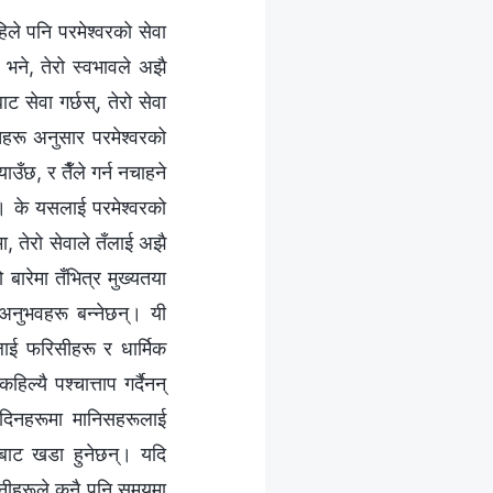
ले पनि परमेश्‍वरको सेवा
 भने, तेरो स्वभावले अझै
ट सेवा गर्छस्, तेरो सेवा
िहरू अनुसार परमेश्‍वरको
ाउँछ, र तैँले गर्न नचाहने
्। के यसलाई परमेश्‍वरको
, तेरो सेवाले तँलाई अझै
 बारेमा तँभित्र मुख्यतया
 अनुभवहरू बन्नेछन्। यी
ाई फरिसीहरू र धार्मिक
यै पश्‍चात्ताप गर्दैनन्
ी दिनहरूमा मानिसहरूलाई
चबाट खडा हुनेछन्। यदि
तिनीहरूले कुनै पनि समयमा