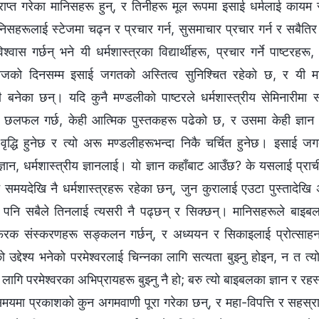
्राप्त गरेका मानिसहरू हुन्, र तिनीहरू मूल रूपमा इसाई धर्मलाई कायम रा
िसहरूलाई स्टेजमा चढ्न र प्रचार गर्न, सुसमाचार प्रचार गर्न र सबैति
्‍वास गर्छन् भने यी धर्मशास्त्रका विद्यार्थीहरू, प्रचार गर्ने पाष्टरहरू,
जको दिनसम्म इसाई जगतको अस्तित्व सुनिश्‍चित रहेको छ, र यी
ँजी बनेका छन्। यदि कुनै मण्डलीको पाष्टरले धर्मशास्त्रीय सेमिनारीम
ी छलफल गर्छ, केही आत्मिक पुस्तकहरू पढेको छ, र उसमा केही ज्ञान र
ृद्धि हुनेछ र त्यो अरू मण्डलीहरूभन्दा निकै चर्चित हुनेछ। इसाई 
 ज्ञान, धर्मशास्त्रीय ज्ञानलाई। यो ज्ञान कहाँबाट आउँछ? के यसलाई प्र
समयदेखि नै धर्मशास्त्रहरू रहेका छन्, जुन कुरालाई एउटा पुस्तादेखि अर
नि सबैले तिनलाई त्यसरी नै पढ्छन् र सिक्छन्। मानिसहरूले बाइबलल
रक संस्करणहरू सङ्कलन गर्छन्, र अध्ययन र सिकाइलाई प्रोत्साहन 
उद्देश्य भनेको परमेश्‍वरलाई चिन्नका लागि सत्यता बुझ्नु होइन, न त त्य
लागि परमेश्‍वरका अभिप्रायहरू बुझ्नु नै हो; बरु त्यो बाइबलका ज्ञान र रहस
यमा प्रकाशको कुन अगमवाणी पूरा गरेका छन्, र महा-विपत्ति र सहस्र