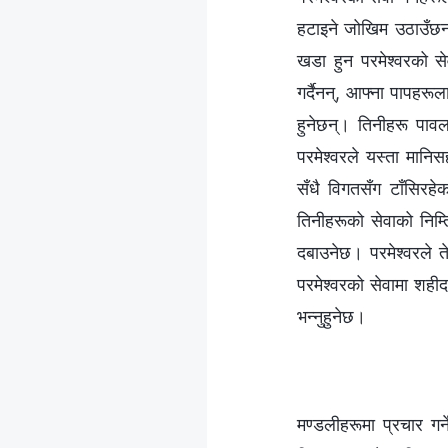
हटाइने जोखिम उठाउँछन्
खडा हुन परमेश्‍वरको से
गर्दैनन्, आफ्ना पापहरू
हुनेछन्। तिनीहरू पावल
परमेश्‍वरले यस्ता मानि
सँधै विगतसँग टाँसिरहे
तिनीहरूको सेवाको निम्त
दबाउनेछ। परमेश्‍वरले तेर
परमेश्‍वरको सेवामा शहीद
भन्‍नुहुनेछ।
मण्डलीहरूमा प्रचार गर्