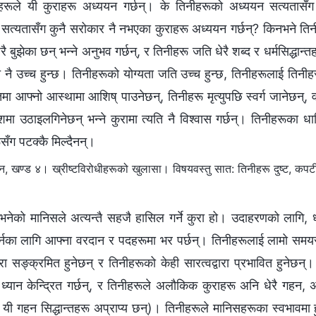
हरूले यी कुराहरू अध्ययन गर्छन्। के तिनीहरूको अध्ययन सत्यतासँग स
न सत्यतासँग कुनै सरोकार नै नभएका कुराहरू अध्ययन गर्छन्? किनभने तिन
ै बुझेका छन् भन्‍ने अनुभव गर्छन्, र तिनीहरू जति धेरै शब्द र धर्मसिद्धान्तह
ि नै उच्च हुन्छ। तिनीहरूको योग्यता जति उच्च हुन्छ, तिनीहरूलाई तिनीहरू
तमा आफ्नो आस्थामा आशिष् पाउनेछन्, तिनीहरू मृत्युपछि स्वर्ग जानेछन्, व
उठाइलगिनेछन् भन्‍ने कुरामा त्यति नै विश्‍वास गर्छन्। तिनीहरूका धार्
ँग पटक्‍कै मिल्दैनन्।
 खण्ड ४। ख्रीष्टविरोधीहरूको खुलासा। विषयवस्तु सात: तिनीहरू दुष्ट, कपटी,
नेको मानिसले अत्यन्तै सहजै हासिल गर्ने कुरा हो। उदाहरणको लागि, धा
र्नका लागि आफ्‍ना वरदान र पदहरूमा भर पर्छन्। तिनीहरूलाई लामो समयस
रा सङ्क्रमित हुनेछन् र तिनीहरूको केही सारत्वद्वारा प्रभावित हुनेछन
ा ध्यान केन्द्रित गर्छन्, र तिनीहरूले अलौकिक कुराहरू अनि धेरै गहन, अ
ै, यी गहन सिद्धान्तहरू अप्राप्य छन्)। तिनीहरूले मानिसहरूका स्वभावमा ह