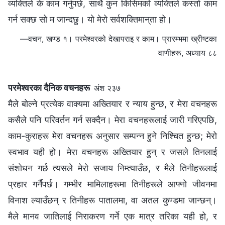
व्यक्तिले के काम गर्नुपर्छ, साथै कुन किसिमको व्यक्तिले कस्तो काम
गर्न सक्छ सो म जान्दछु। यो मेरो सर्वशक्तिमान्‌ता हो।
—वचन, खण्ड १। परमेश्‍वरको देखापराइ र काम। प्रारम्‍भमा ख्रीष्‍टका
वाणीहरू, अध्याय ८८
परमेश्‍वरका दैनिक वचनहरू
अंश २३७
मैले बोल्‍ने प्रत्येक वाक्यमा अख्तियार र न्याय हुन्छ, र मेरा वचनहरू
कसैले पनि परिवर्तन गर्न सक्दैन। मेरा वचनहरूलाई जारी गरिएपछि,
काम-कुराहरू मेरा वचनहरू अनुसार सम्पन्न हुने निश्चित हुन्छ; मेरो
स्वभाव यही हो। मेरा वचनहरू अख्तियार हुन् र जसले तिनलाई
संशोधन गर्छ त्यसले मेरो सजाय निम्त्याउँछ, र मैले तिनीहरूलाई
प्रहार गर्नैपर्छ। गम्भीर मामिलाहरूमा तिनीहरूले आफ्नो जीवनमा
विनाश ल्याउँछन् र तिनीहरू पातालमा, वा अतल कुण्डमा जान्छन्।
मैले मानव जातिलाई निराकरण गर्ने एक मात्र तरिका यही हो, र