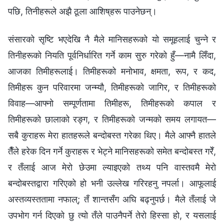
पछि, तिनीहरूले अझै ठूला आशिष्‌हरू पाउनेछन्।
संसारको सृष्टि भएदेखि नै मैले मानिसहरूको यो समूहलाई चुन्ने र
तिनीहरूको नियति पूर्वनिर्धारित गर्ने काम सुरु गरेको हुँ—नामै लिँदा,
आजका तिमीहरूलाई। तिमीहरूको मनोभाव, क्षमता, रूप, र कद,
तिमीहरू कुन परिवारमा जन्म्यौ, तिमीहरूको जागिर, र तिमीहरूको
विवाह—आफ्‍नो सम्पूर्णतामा तिमीहरू, तिमीहरूको कपाल र
तिमीहरूको छालाको रङ्ग, र तिमीहरूको जन्मको समय लगायत—
सबै कुराहरू मेरा हातहरूले बन्दोबस्त गरेका थिए। मैले आफ्नै हातले
तैँले हरेक दिन गर्ने कुराहरू र भेट्ने मानिसहरूको समेत बन्दोबस्त गरेँ,
र तँलाई आज मेरो छेउमा ल्याइएको तथ्य पनि वास्तवमै मेरो
बन्दोबस्तद्वारा गरिएको हो भनी उल्लेख गरिरहनु नपर्ला। आफूलाई
अस्तव्यस्ततामा नफाल्; तँ शान्तसँग अघि बढ्नुपर्छ। मैले तँलाई जे
उपभोग गर्न दिएको छु त्यो तँले पाउनैपर्ने तेरो हिस्सा हो, र यसलाई