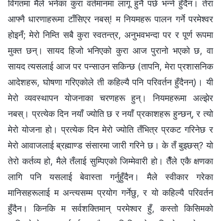
विगतमा मैले भनेका कुरा वर्तमानमा लागू हुनै पर्छ भन्‍ने हुँदैन। तेरा
आफ्नै धारणाहरूमा टाँसिएर नबस्! म नियमहरू पालन गर्ने परमेश्‍वर
होइनँ; मेरो निम्ति सबै कुरा स्वतन्त्र, अनुभवभन्दा पर र पूर्ण रूपमा
मुक्त छन्। सायद हिजो भनिएको कुरा आज पुरानो भएको छ, वा
सायद त्यसलाई आज पर पन्साउन सकिन्छ (तापनि, मेरा प्रशासनिक
आदेशहरू, घोषणा गरिएकोले ती कहिल्यै पनि परिवर्तन हुँदैनन्)। यी
मेरो व्यवस्थापन योजनाका चरणहरू हुन्। नियमहरूमा अल्झेर
नबस्। प्रत्येक दिन नयाँ ज्योति छ र नयाँ प्रकाशहरू हुन्छन्, र त्यो
मेरो योजना हो। प्रत्येक दिन मेरो ज्योति तँभित्र प्रकट गरिनेछ र
मेरो आवाजलाई ब्रह्माण्ड संसारमा जारी गरिने छ। के तँ बुझ्छस्? यो
तेरो कर्तव्य हो, मैले तँलाई सुम्पिएको जिम्मेवारी हो। तैँले एकै क्षणका
लागि पनि यसलाई बेवास्ता गर्नुहुँदैन। मैले स्वीकार गरेका
मानिसहरूलाई म अन्त्यसम्म प्रयोग गर्नेछु, र यो कहिल्यै परिवर्तन
हुँदैन। किनकि म सर्वशक्तिमान्‌ परमेश्‍वर हुँ, कस्तो किसिमको