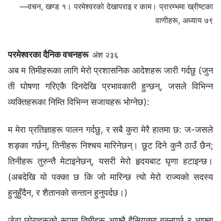
—वचन, खण्ड १। परमेश्‍वरको देखापराइ र काम। प्रारम्‍भमा ख्रीष्‍टका
वाणीहरू, अध्याय ७९
परमेश्‍वरका दैनिक वचनहरू
अंश २३६
अब म तिमीहरूका लागि मेरो प्रशासनिक आदेशहरू जारी गर्दछु (जुन
ती घोषणा गरिएकै दिनदेखि प्रभावकारी हुन्छन्, जसले विभिन्न
व्यक्तिहरूका निम्ति विभिन्न सजायहरू भोग्‍नेछ):
म मेरा प्रतिज्ञाहरू पालन गर्दछु, र सबै कुरा मेरै हातमा छ: ज-जसले
शङ्का गर्छन्, तिनीहरू निश्चय मारिनेछन्। छूट दिने कुनै ठाउँ छैन;
तिनीहरू तुरुन्तै मेटाइनेछन्, यसरी मेरो हृदयबाट घृणा हटाइन्छ।
(अबदेखि यो पक्का छ कि जो मारिन्छ त्यो मेरो राज्यको सदस्य
हुनुहुँदैन, र शैतानको सन्तान हुनुपर्दछ।)
जेठा छोराहरूको रूपमा तिमीहरू आफ्नै हैसियतमा बस्‍नुपर्छ र आफ्ना