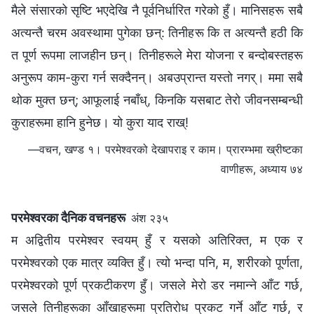
मैले संसारको सृष्टि भएदेखि नै पूर्वनिर्धारित गरेको हुँ। मानिसहरू सबै
अत्यन्तै चरम अवस्थामा पुगेका छन्: तिनीहरू कि त अत्यन्तै हठी कि
त पूर्ण रूपमा लाजहीन छन्। तिनीहरूले मेरा योजना र बन्दोबस्तहरू
अनुरूप काम-कुरा गर्न सक्दैनन्। अबउप्रान्त यस्तो नगर्। ममा सबै
थोक मुक्त छन्; आफूलाई नबाँध्, किनकि यसबाट तेरो जीवनसम्बन्धी
कुराहरूमा हानि हुनेछ। यो कुरा याद राख्!
—वचन, खण्ड १। परमेश्‍वरको देखापराइ र काम। प्रारम्‍भमा ख्रीष्‍टका
वाणीहरू, अध्याय ७४
परमेश्‍वरका दैनिक वचनहरू
अंश २३५
म अद्वितीय परमेश्‍वर स्वयम्‌ हुँ र यसको अतिरिक्त, म एक र
परमेश्‍वरको एक मात्र व्यक्ति हुँ। त्यो भन्दा पनि, म, शरीरको पूर्णता,
परमेश्‍वरको पूर्ण प्रकटीकरण हुँ। जसले मेरो डर नमान्ने आँट गर्छ,
जसले तिनीहरूका आँखाहरूमा प्रतिरोध प्रकट गर्ने आँट गर्छ, र