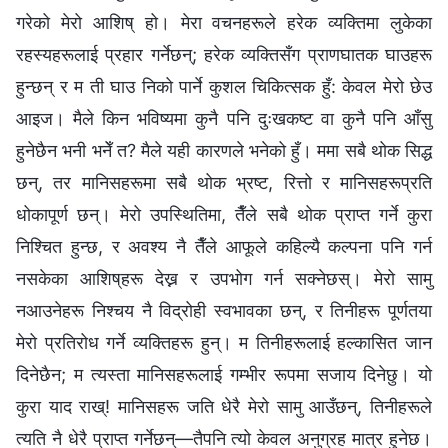
गरेको मेरो आशिष् हो। मेरा वचनहरूले हरेक व्यक्तिमा लुकेका
रहस्यहरूलाई प्रहार गर्नेछन्; हरेक व्यक्तिसँग प्राणघातक घाउहरू
हुन्छन् र म ती घाउ निको पार्ने कुशल चिकित्सक हुँ: केवल मेरो छेउ
आइज। मैले किन भविष्यमा कुनै पनि दुःखकष्ट वा कुनै पनि आँसु
हुनेछैन भनी भनेँ त? मैले यही कारणले भनेको हुँ। ममा सबै थोक सिद्ध
छन्, तर मानिसहरूमा सबै थोक भ्रष्ट, रित्तो र मानिसहरूप्रति
धोकापूर्ण छन्। मेरो उपस्थितिमा, तैँले सबै थोक प्राप्त गर्ने कुरा
निश्चित हुन्छ, र अवश्य नै तैँले आफूले कहिल्यै कल्पना पनि गर्न
नसकेका आशिष्‌हरू देख्न र उपभोग गर्न सक्नेछस्। मेरो सामु
नआउनेहरू निश्चय नै विद्रोही स्वभावका छन्, र तिनीहरू पूर्णतया
मेरो प्रतिरोध गर्ने व्यक्तिहरू हुन्। म तिनीहरूलाई हल्‍कासित जान
दिनेछैन; म त्यस्ता मानिसहरूलाई गम्भीर रूपमा सजाय दिनेछु। यो
कुरा याद राख्! मानिसहरू जति धेरै मेरो सामु आउँछन्, तिनीहरूले
त्यति नै धेरै प्राप्त गर्नेछन्—तैपनि त्यो केवल अनुग्रह मात्र हुनेछ।