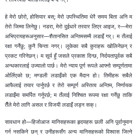
हे मेरो छोरो, होसियार बस्; मेरो उपस्थितिमा धेरै समय बिता अनि म
तेरो जिम्मा लिनेछु। नडरा, मेरो दुईधारे तरवार लिएर आइज, र—मेरा
अभिप्रायहरूअनुसार—शैतानसित अन्तिमसम्मै लडाइँ गर्। म तँलाई
रक्षा गर्नेछु; कुनै चिन्ता नगर्। लुकेका सबै कुराहरू खोलिनेछन् र
प्रकट गरिनेछन्। म सूर्य हुँ जसले प्रकाश दिन्छ, निर्दयतापूर्वक सबै
अन्धकारलाई उज्यालो पार्छ। मेरो न्याय पूर्ण रूपले आफ्नो सम्पूर्णतामा
ओर्लिएको छ; मण्डली लडाइँको एक मैदान हो। तिमीहरू सबैले
आफैलाई तयार पार्नुपर्छ र तेरो सम्पूर्ण अस्तित्व अन्तिम, निर्णायक
लडाइँमा समर्पित गर्नुपर्छ; म तँलाई निश्चित रूपमा रक्षा गर्नेछु ताकि
तैँले मेरो लागि असल र विजयी लडाइँ लड्न सक्।
सावधान हो—हिजोआज मानिसहरूका हृदयहरू छली अनि पूर्वानुमान
गर्न नसकिने छन् र उनीहरूसँग अन्य मानिसहरूको विश्‍वास जित्ने