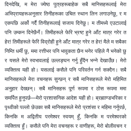
दिनदेखि, म मेरा ज्येष्ठ पुत्रहरूबाहेक सबै मानिसहरूलाई मेरा
अभिप्रायहरूअनुसार तिनीहरूका उचित स्थान लिन लगाउनेछु, र म
एकपछि अर्को गर्दै तिनीहरूलाई सजाय दिनेछु। म तीमध्ये एउटालाई
पनि उम्कन दिनेछैनँ। तिमीहरूले फेरि भ्रष्ट हुने आँट मात्र गरेर त
हेर! तिमीहरूले फेरि विद्रोही हुने आँट मात्र गरेर त हेर! मैले म सबैका
निम्ति धर्मी छु, ममा रत्तीभर पनि भावुकता छैन भनेर पहिले नै भनेको छु
र यसले मेरो स्वभावलाई उल्‍लङ्घन गर्नु हुँदैन भन्‍ने देखाउँछ। मेरो
व्यक्तित्व यही हो। यसलाई कसैले पनि परिवर्तन गर्न सक्दैन। सबै
मानिसहरूले मेरा वचनहरू सुन्छन् र सबै मानिसहरूले मेरो महिमित
अनुहार देख्छन्। सबै मानिसहरू पूर्ण रूपमा र ठोस रूपमा ममा
समर्पित हुनुपर्छ—मेरो प्रशासनिक आदेश यही हो। ब्रह्माण्डभरिका र
पृथ्वीको पल्‍लो छेउका सबै मानिसहरूले मेरो प्रशंसा र महिमा गर्नुपर्छ,
किनकि म अद्वितीय परमेश्‍वर स्वयम्‌ हुँ, किनकि म परमेश्‍वरको
व्यक्तित्व हुँ। कसैले पनि मेरा वचनहरू र वाणीहरू, मेरो बोलीवचन र