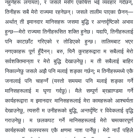
नहुनेहरू लगायत), र जसले मसँग एकचित्त भई व्यवहार गर्दछन्,
तिनीहरू सबै मेरो राज्यमा रहनेछन्। जसले तालीम पाएका छैनन्—
अर्थात् ती इमानदार मानिसहरू जसमा बुद्धि र अन्तर्दृष्टिको अभाव
हुन्छ—मेरो राज्यमा तिनीहरूसित शक्ति हुनेछ। यद्यपि, तिनीहरूलाई
पनि काटछाँट गरिएको र तोडिएको हुन्छ। तालिमबाट भएर
नगएकाहरू पूर्ण हुँदैनन्। बरु, यिनै कुराहरूद्वारा म सबैलाई मेरो
सर्वशक्तिमान्‌ता र मेरो बुद्धि देखाउनेछु। म ती सबैलाई बाहिर
निकाल्‍नेछु जसले अझै पनि मलाई शङ्का गर्छन्; म तिनीहरूमध्ये एकै
जनालाई पनि चाहन्नँ (यस्तो समयमा पनि मलाई शङ्का गर्ने
मानिसहरूलाई म घृणा गर्दछु)। मैले सम्पूर्ण ब्रह्माण्डमा गर्ने
कार्यहरूद्वारा म इमानदार मानिसहरूलाई मेरा कामहरूको आश्चर्यता
देखाउनेछु, त्यसरी म उनीहरूको बुद्धि, अन्तर्दृष्टि र विवेकलाई वृद्धि
गराउनेछु। म छलकपट गर्ने मानिसहरूलाई मेरो चमत्कारपूर्ण
कार्यहरूको फलस्वरूप एकै क्षणमा नाश पार्नेछु। मेरो नाउँ पहिले