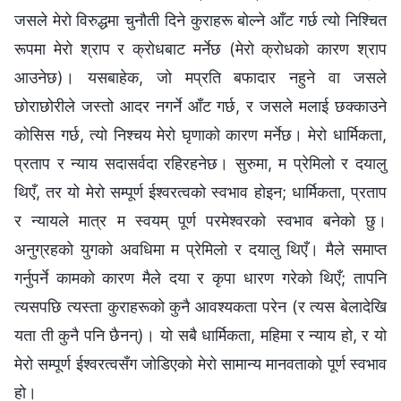
जसले मेरो विरुद्धमा चुनौती दिने कुराहरू बोल्ने आँट गर्छ त्यो निश्चित
रूपमा मेरो श्राप र क्रोधबाट मर्नेछ (मेरो क्रोधको कारण श्राप
आउनेछ)। यसबाहेक, जो मप्रति बफादार नहुने वा जसले
छोराछोरीले जस्तो आदर नगर्ने आँट गर्छ, र जसले मलाई छक्काउने
कोसिस गर्छ, त्यो निश्चय मेरो घृणाको कारण मर्नेछ। मेरो धार्मिकता,
प्रताप र न्याय सदासर्वदा रहिरहनेछ। सुरुमा, म प्रेमिलो र दयालु
थिएँ, तर यो मेरो सम्पूर्ण ईश्‍वरत्वको स्वभाव होइन; धार्मिकता, प्रताप
र न्यायले मात्र म स्वयम् पूर्ण परमेश्‍वरको स्वभाव बनेको छु।
अनुग्रहको युगको अवधिमा म प्रेमिलो र दयालु थिएँ। मैले समाप्त
गर्नुपर्ने कामको कारण मैले दया र कृपा धारण गरेको थिएँ; तापनि
त्यसपछि त्यस्ता कुराहरूको कुनै आवश्यकता परेन (र त्यस बेलादेखि
यता ती कुनै पनि छैनन्)। यो सबै धार्मिकता, महिमा र न्याय हो, र यो
मेरो सम्पूर्ण ईश्‍वरत्वसँग जोडिएको मेरो सामान्य मानवताको पूर्ण स्वभाव
हो।