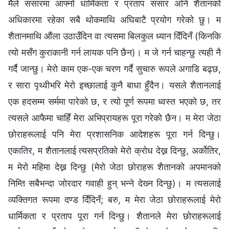
मैले संसारमा आफ्नो धार्मिकता र प्रताप संसार अनि शैतानको
अधिकारमा रहेका सबै थोकमाथि अघिबाटै प्रयोग गरेको छु। म
शैतानमाथि औंला उठाउँदिन वा त्यसमा बिलकुल ध्यान दिँदिनँ (किनकि
त्यो मसँग कुराकानी गर्न लायक पनि छैन)। म जे गर्न चाहन्छु त्यही नै
गर्दै जान्छु। मेरो काम एक-एक चरण गर्दै सुचारु रूपले अगाडि बढ्छ,
र सारा पृथ्वीभरि मेरो इच्छालाई कुनै बाधा हुँदैन। यसले शैतानलाई
एक हदसम्म सर्ममा पारेको छ, र त्यो पूर्ण रूपमा ध्वस्त भएको छ, तर
त्यसले आफैमा चाहिँ मेरा अभिप्रायहरू पूरा गरेको छैन। म मेरा जेठा
छोराहरूलाई पनि मेरा प्रशासनिक आदेशहरू पूरा गर्न दिन्छु।
एकातिर, म शैतानलाई त्यसप्रतिको मेरो क्रोध देख्न दिन्छु, अर्कोतिर,
म मेरो महिमा देख्न दिन्छु (मेरो जेठा छोराहरू शैतानको अपमानको
निम्ति सबैभन्दा जोरदार गवाही हुन् भन्‍ने देख्‍न दिन्छु)। म त्यसलाई
व्यक्तिगत रूपमा दण्ड दिँदिनँ; बरु, म मेरा जेठा छोराहरूलाई मेरो
धार्मिकता र प्रताप पूरा गर्न दिन्छु। शैतानले मेरा छोराहरूलाई