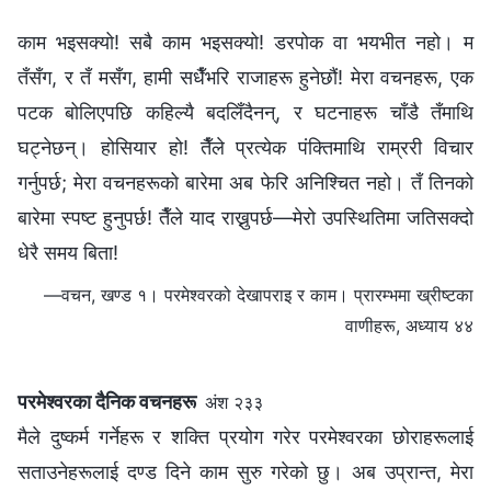
काम भइसक्यो! सबै काम भइसक्यो! डरपोक वा भयभीत नहो। म
तँसँग, र तँ मसँग, हामी सधैँभरि राजाहरू हुनेछौं! मेरा वचनहरू, एक
पटक बोलिएपछि कहिल्यै बदलिँदैनन्, र घटनाहरू चाँडै तँमाथि
घट्नेछन्। होसियार हो! तैँले प्रत्येक पंक्तिमाथि राम्ररी विचार
गर्नुपर्छ; मेरा वचनहरूको बारेमा अब फेरि अनिश्चित नहो। तँ तिनको
बारेमा स्पष्ट हुनुपर्छ! तैँले याद राख्नुपर्छ—मेरो उपस्थितिमा जतिसक्दो
धेरै समय बिता!
—वचन, खण्ड १। परमेश्‍वरको देखापराइ र काम। प्रारम्‍भमा ख्रीष्‍टका
वाणीहरू, अध्याय ४४
परमेश्‍वरका दैनिक वचनहरू
अंश २३३
मैले दुष्कर्म गर्नेहरू र शक्ति प्रयोग गरेर परमेश्‍वरका छोराहरूलाई
सताउनेहरूलाई दण्ड दिने काम सुरु गरेको छु। अब उप्रान्त, मेरा