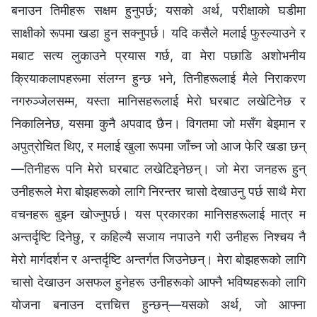
बनाउन तिमीहरू सक्षम हुनुपर्छ; यसको अर्थ, परीक्षाको घडीमा
साक्षीको रूपमा खडा हुन सक्‍नुपर्छ। यदि कसैले मलाई फुस्ल्याउने र
मबाट सत्य लुकाउने प्रयास गर्छ, वा मेरा पछाडि अशोभनीय
क्रियाकलापहरूमा संलग्न हुन्छ भने, तिनीहरूलाई मैले निराकरण
नगरुञ्‍जेलसम्‍म, यस्ता मानिसहरूलाई मेरो घरबाट लखेटिनेछ र
निकालिनेछ, यसमा कुनै अपवाद छैन। विगतमा जो मसँग बेइमान र
अपुत्रोचित थिए, र मलाई खुला रूपमा जाँच्न जो आज फेरि खडा छन्
—तिनीहरू पनि मेरो घरबाट लखेटिइनेछन्। जो मेरा जनहरू हुन्
उनीहरूले मेरा बोझहरूको लागि निरन्तर चासो देखाउनु पर्छ साथै मेरा
वचनहरू बुझ्न खोज्नुपर्छ। यस प्रकारका मानिसहरूलाई मात्र म
अन्तर्दृष्टि दिनेछु, र कहिल्यै सजाय नपाउने गरी उनीहरू निश्‍चय नै
मेरो मार्गदर्शन र अन्तर्दृष्टि अन्तर्गत जिउनेछन्। मेरा बोझहरूको लागि
चासो देखाउन असफल हुनेहरू उनीहरूको आफ्नै भविष्यहरूको लागि
योजना बनाउन दत्तचित्त हुन्छन्—यसको अर्थ, जो आफ्ना