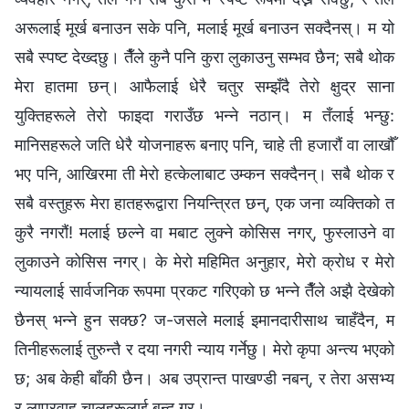
अरूलाई मूर्ख बनाउन सके पनि, मलाई मूर्ख बनाउन सक्दैनस्। म यो
सबै स्पष्ट देख्दछु। तैँले कुनै पनि कुरा लुकाउनु सम्भव छैन; सबै थोक
मेरा हातमा छन्। आफैलाई धेरै चतुर सम्झँदै तेरो क्षुद्र साना
युक्तिहरूले तेरो फाइदा गराउँछ भन्‍ने नठान्। म तँलाई भन्छु:
मानिसहरूले जति धेरै योजनाहरू बनाए पनि, चाहे ती हजारौं वा लाखौँ
भए पनि, आखिरमा ती मेरो हत्केलाबाट उम्कन सक्दैनन्। सबै थोक र
सबै वस्तुहरू मेरा हातहरूद्वारा नियन्त्रित छन्, एक जना व्यक्तिको त
कुरै नगरौं! मलाई छल्ने वा मबाट लुक्ने कोसिस नगर्, फुस्लाउने वा
लुकाउने कोसिस नगर्। के मेरो महिमित अनुहार, मेरो क्रोध र मेरो
न्यायलाई सार्वजनिक रूपमा प्रकट गरिएको छ भन्‍ने तैँले अझै देखेको
छैनस् भन्‍ने हुन सक्छ? ज-जसले मलाई इमानदारीसाथ चाहँदैन, म
तिनीहरूलाई तुरुन्तै र दया नगरी न्याय गर्नेछु। मेरो कृपा अन्त्य भएको
छ; अब केही बाँकी छैन। अब उप्रान्त पाखण्डी नबन्, र तेरा असभ्य
र लापरवाह चालहरूलाई बन्द गर्।