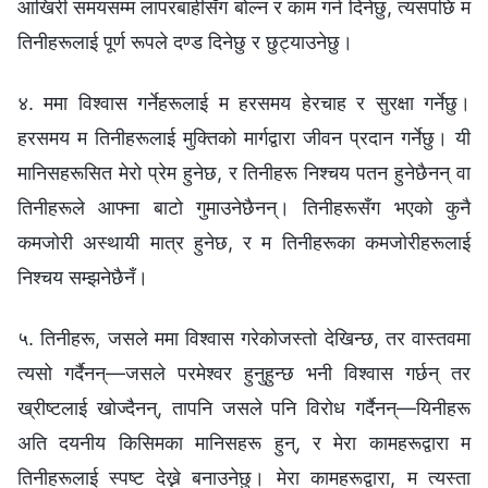
आखिरी समयसम्म लापरबाहीसँग बोल्‍न र काम गर्न दिनेछु, त्यसपछि म
तिनीहरूलाई पूर्ण रूपले दण्ड दिनेछु र छुट्याउनेछु।
४. ममा विश्‍वास गर्नेहरूलाई म हरसमय हेरचाह र सुरक्षा गर्नेछु।
हरसमय म तिनीहरूलाई मुक्तिको मार्गद्वारा जीवन प्रदान गर्नेछु। यी
मानिसहरूसित मेरो प्रेम हुनेछ, र तिनीहरू निश्चय पतन हुनेछैनन् वा
तिनीहरूले आफ्ना बाटो गुमाउनेछैनन्। तिनीहरूसँग भएको कुनै
कमजोरी अस्थायी मात्र हुनेछ, र म तिनीहरूका कमजोरीहरूलाई
निश्चय सम्‍झनेछैनँ।
५. तिनीहरू, जसले ममा विश्‍वास गरेकोजस्तो देखिन्छ, तर वास्तवमा
त्यसो गर्दैनन्—जसले परमेश्‍वर हुनुहुन्छ भनी विश्‍वास गर्छन् तर
ख्रीष्टलाई खोज्दैनन्, तापनि जसले पनि विरोध गर्दैनन्—यिनीहरू
अति दयनीय किसिमका मानिसहरू हुन्, र मेरा कामहरूद्वारा म
तिनीहरूलाई स्पष्ट देख्ने बनाउनेछु। मेरा कामहरूद्वारा, म त्यस्ता