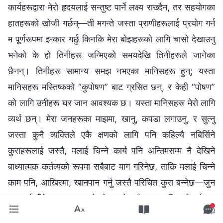
कार्यहरूद्वारा मेरो हृदयलाई सन्तुष्ट पार्ने लक्ष्य राख्दैन, तर सहयोगका
हातहरूको खोजी गर्छन्—ती मगन्ते जस्ता प्राणीहरूलाई प्रयोग गर्न
म पूर्णरूपमा इन्कार गर्छु किनकि मेरा बोझहरूको लागि चासो देखाउनु
भनेको के हो तिनीहरू जन्मिएको समयदेखि तिनीहरूले जानेका
छैनन्। तिनीहरू सामान्य समझ नभएका मानिसहरू हुन्; यस्ता
मानिसहरू मस्तिष्कको “कुपोषण” बाट ग्रसित छन्, र केही “पोषण”
को लागि उनीहरू घर जान आवश्यक छ। यस्ता मानिसहरू मेरो लागि
व्यर्थ छन्। मेरा जनहरूका माझमा, खानु, कपडा लगाउनु, र सुत्नु
जस्ता कुनै व्यक्तिले एकै क्षणको लागि पनि कहिल्यै नबिर्सिने
कुराहरूलाई जस्तै, मलाई चिन्‍ने कार्य पनि अन्तिमसम्म नै देखिने
बाध्यात्‍मक कर्तव्यको रूपमा सबैबाट माग गरिनेछ, ताकि मलाई चिन्ने
काम पनि, आखिरमा, खानपान गर्नु जस्तै परिचित कुरा बन्नेछ—जुन
कुरालाई तैँले अभ्यस्त भइसकेको हातले कुनै प्रयत्न विना नै गर्छस्।
मैले बोलेका वचनहरूलाई हरेक व्यक्तिले उच्चतम विश्‍वासका साथ