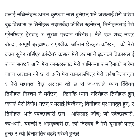
मलाई नचिन्नेहरू अतल कुण्डमा नाश हुनेछन् भने जसलाई मेरो बारेमा
दृढ़ विश्‍वास छ तिनीहरू सदासर्वदा जीवित रहनेछन्, तिनीहरूलाई मेरो
प्रेमभित्र हेरचाह र सुरक्षा प्रदान गरिनेछ। मैले एक शब्द मात्र
बोल्दा, सम्पूर्ण ब्रह्माण्ड र पृथ्वीका अन्तिम छेउहरू काँप्छन्। को मेरो
वचन सुनेर तर्सिएर काँप्दैन? कसले मेरो डर मान्ने हृदयको विकासलाई
रोक्न सक्छ? अनि मेरा कामहरूबाट मेरो धार्मिकता र महिमाको बारेमा
जान्न असक्षम को छ र! अनि मेरा कामहरूभित्र मेरो सर्वशक्तिमान्‌ता
र मेरो महान्‌ता देख्न असक्षम को छ र! ज-जसले ध्यान दिँदैनन्
तिनीहरू निश्चय नै मर्नेछन्। किनकि ध्यान नदिनेहरू तिनीहरू हुन्
जसले मेरो विरोध गर्छन् र मलाई चिन्दैनन्; तिनीहरू प्रधानदूत हुन्, र
तिनीहरू अति स्वेच्छाचारी छन्। आफैलाई जाँच्: जो स्वेच्छाचारी,
स्व-धर्मी, घमन्डी र अहङ्कारी छ, त्यो निश्चय नै मेरो घृणाको पात्र
हुन्छ र त्यो विनाशतिर बढ्दै गरेको हुन्छ!