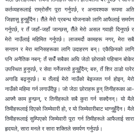
कर्तव्यहरूलाई राम्रोसँग पूरा गर्नुपर्छ, र अनावश्यक रूपमा अति
जिज्ञासु हुनुहुँदैन। तैँले मेरो प्रबन्ध योजनाको लागि आफैलाई समर्पण
गर्नुपर्छ, र तँ जहाँ-जहाँ जान्छस्, तैँले मेरो असल गवाही दिनुपर्छ र
मेरो नाउँलाई महिमित गर्नुपर्छ। लाजमर्दो कामहरू नगर्, मेरा सबै
सन्तान र मेरा मानिसहरूका लागि उदाहरण बन्। एकैछिनको लागि
पनि अनैतिक नबन्: तँ सधैँ सबैका अघि जेठो छोराको पहिचान बोकेर
उपस्थित हुनुपर्छ, र सेवा गर्नेजस्तो हुनुहुँदैन; बरु, तँ शिर ठाडो पारेर
अगाडि बढ्नुपर्छ। म तँलाई मेरो नाउँको बेइज्जत गर्न होइन, मेरो
नाउँको महिमा गर्न लगाउँदैछु। जो जेठा छोराहरू हुन् तिनीहरूका आ-
आफ्नै काम हुन्छन्, र तिनीहरूले सबै कुरा गर्न सक्दैनन्। यो मैले
तिमीहरूलाई दिएको जिम्‍मेवारी हो, र यो जिम्मेवारीबाट भाग्नुहुँदैन। मैले
तिमीहरूलाई सुम्पिएको जिम्मेवारी पूरा गर्न तिमीहरूले आफैलाई सारा
हृदयले, सारा मनले र सारा शक्तिले समर्पण गर्नुपर्छ।