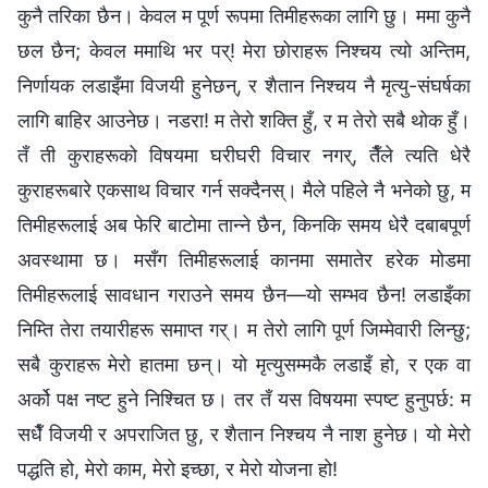
कुनै तरिका छैन। केवल म पूर्ण रूपमा तिमीहरूका लागि छु। ममा कुनै
छल छैन; केवल ममाथि भर पर्! मेरा छोराहरू निश्चय त्यो अन्तिम,
निर्णायक लडाइँमा विजयी हुनेछन्, र शैतान निश्चय नै मृत्यु-संघर्षका
लागि बाहिर आउनेछ। नडरा! म तेरो शक्ति हुँ, र म तेरो सबै थोक हुँ।
तँ ती कुराहरूको विषयमा घरीघरी विचार नगर्, तैँले त्यति धेरै
कुराहरूबारे एकसाथ विचार गर्न सक्दैनस्। मैले पहिले नै भनेको छु, म
तिमीहरूलाई अब फेरि बाटोमा तान्ने छैन, किनकि समय धेरै दबाबपूर्ण
अवस्थामा छ। मसँग तिमीहरूलाई कानमा समातेर हरेक मोडमा
तिमीहरूलाई सावधान गराउने समय छैन—यो सम्भव छैन! लडाइँका
निम्ति तेरा तयारीहरू समाप्त गर्। म तेरो लागि पूर्ण जिम्मेवारी लिन्छु;
सबै कुराहरू मेरो हातमा छन्। यो मृत्युसम्मकै लडाइँ हो, र एक वा
अर्को पक्ष नष्ट हुने निश्चित छ। तर तँ यस विषयमा स्पष्ट हुनुपर्छ: म
सधैँ विजयी र अपराजित छु, र शैतान निश्चय नै नाश हुनेछ। यो मेरो
पद्धति हो, मेरो काम, मेरो इच्छा, र मेरो योजना हो!