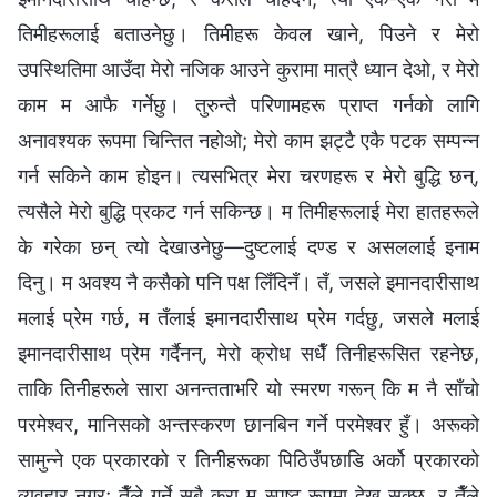
तिमीहरूलाई बताउनेछु। तिमीहरू केवल खाने, पिउने र मेरो
उपस्थितिमा आउँदा मेरो नजिक आउने कुरामा मात्रै ध्यान देओ, र मेरो
काम म आफै गर्नेछु। तुरुन्तै परिणामहरू प्राप्त गर्नको लागि
अनावश्यक रूपमा चिन्तित नहोओ; मेरो काम झट्टै एकै पटक सम्पन्न
गर्न सकिने काम होइन। त्यसभित्र मेरा चरणहरू र मेरो बुद्धि छन्,
त्यसैले मेरो बुद्धि प्रकट गर्न सकिन्छ। म तिमीहरूलाई मेरा हातहरूले
के गरेका छन् त्यो देखाउनेछु—दुष्टलाई दण्ड र असललाई इनाम
दिनु। म अवश्य नै कसैको पनि पक्ष लिँदिनँ। तँ, जसले इमानदारीसाथ
मलाई प्रेम गर्छ, म तँलाई इमानदारीसाथ प्रेम गर्दछु, जसले मलाई
इमानदारीसाथ प्रेम गर्दैनन्, मेरो क्रोध सधैँ तिनीहरूसित रहनेछ,
ताकि तिनीहरूले सारा अनन्तताभरि यो स्मरण गरून् कि म नै साँचो
परमेश्‍वर, मानिसको अन्तस्करण छानबिन गर्ने परमेश्‍वर हुँ। अरूको
सामुन्ने एक प्रकारको र तिनीहरूका पिठिउँपछाडि अर्को प्रकारको
व्यवहार नगर्; तैँले गर्ने सबै कुरा म स्पष्ट रूपमा देख्न सक्छु, र तैँले