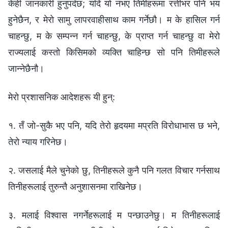
केही जानकारी हुनुपर्दछ; यदि यो नभए तिमीहरूमा रत्तीभर पनि भय
हुनेछैन, र मेरो सामु लापरवाहीसाथ काम गर्नेछौ। म के हासिल गर्न
चाहन्छु, म के सम्पन्न गर्न चाहन्छु, के प्राप्त गर्न चाहन्छु वा मेरो
राज्यलाई कस्तो किसिमको व्यक्ति चाहिन्छ सो पनि तिमीहरूले
जान्‍नेछैनौ।
मेरो प्रशासनिक आदेशहरू यी हुन्:
१. तँ जो-सुकै भए पनि, यदि तेरो हृदयमा मप्रति विरोधाभास छ भने,
तेरो न्याय गरिनेछ।
२. जसलाई मैले चुनेको छु, तिनीहरूले कुनै पनि गलत विचार गर्नसाथ
तिनीहरूलाई तुरुन्तै अनुशासनमा राखिनेछ।
३. मलाई विश्‍वास नगर्नेहरूलाई म पन्छाउनेछु। म तिनीहरूलाई