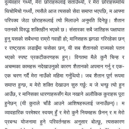
दुर्व्यवहार गर्थ्यो, मेरा छोराहरूलाई सताउँथ्यो, र मेरा छोराहरूमाथि
थिचोमिचो गर्थ्यो, त्यसैले आज त्यसको सेवा समाप्त भएपछि, म आफ्ना
परिपक्व जेठा छोराहरूलाई त्यो मिलाउने अनुमति दिनेछु। शैतान
पतनको विरुद्ध शक्तिहीन भएको छ। संसारका सबै जातिहरू पक्षाघात
हुनु यसको सबैभन्दा राम्रो गवाही हो; मानिसहरू झगडा गरिरहेका छन्
र राष्ट्रहरू लडाइँमा फसेका छन्, यी सब शैतानको राज्यको पतन
भएको स्पष्ट प्रकटीकरणहरू हुन्। विगतमा मैले कुनै चिन्‍ह र
अचम्‍मका कामहरू नदेखाउनुको कारण शैतानको अपमान गर्नु र एक-
एक चरण गर्दै मेरा नाउँको महिमा गर्नुथियो। जब शैतान पूर्ण रूपमा
समाप्त हुन्छ, म मेरो शक्ति देखाउन सुरु गर्छु: म जे भन्छु त्यो हुन
आउँछ, र मानिसका धारणाहरूसँग मेल नखाने अलौकिक कुराहरू पूरा
हुनेछन् (यी कुराले चाँडै आउने आशिषहरूलाई जनाउँछन्)। म
व्यावहारिक परमेश्‍वर स्वयम् हुँ र मेरो कुनै नियमहरू छैनन् र म मेरो
प्रबन्ध योजनामा हुने परिवर्तनहरू अनुसार बोल्छु, त्यसकारण