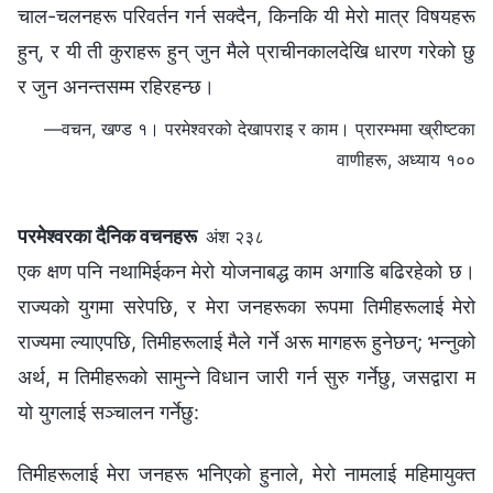
चाल-चलनहरू परिवर्तन गर्न सक्दैन, किनकि यी मेरो मात्र विषयहरू
हुन्, र यी ती कुराहरू हुन् जुन मैले प्राचीनकालदेखि धारण गरेको छु
र जुन अनन्तसम्म रहिरहन्छ।
—वचन, खण्ड १। परमेश्‍वरको देखापराइ र काम। प्रारम्‍भमा ख्रीष्‍टका
वाणीहरू, अध्याय १००
परमेश्‍वरका दैनिक वचनहरू
अंश २३८
एक क्षण पनि नथामिईकन मेरो योजनाबद्ध काम अगाडि बढिरहेको छ।
राज्यको युगमा सरेपछि, र मेरा जनहरूका रूपमा तिमीहरूलाई मेरो
राज्यमा ल्याएपछि, तिमीहरूलाई मैले गर्ने अरू मागहरू हुनेछन्; भन्नुको
अर्थ, म तिमीहरूको सामुन्ने विधान जारी गर्न सुरु गर्नेछु, जसद्वारा म
यो युगलाई सञ्चालन गर्नेछु:
तिमीहरूलाई मेरा जनहरू भनिएको हुनाले, मेरो नामलाई महिमायुक्त