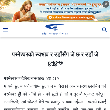
परमेश्‍वरको स्वभाव र उहाँसँग जे छ र उहाँ जे हुनुहुन्छ
परमेश्‍वरको स्वभाव र उहाँसँग जे छ र उहाँ जे
हुनुहुन्छ
परमेश्‍वरका दैनिक वचनहरू
अंश २३२
म धर्मी छु, म भरोसायोग्य छु, र म मानिसको अन्तस्करण छानबिन गर्ने
परमेश्‍वर हुँ! को साँचो हो र को झूटो हो सो म तुरुन्तै प्रकट गर्नेछु।
नआत्तिओ; सबै थोकले मेरो समयअनुसार काम गर्दछन्। कसले मलाई
इमानदारीसाथ चाहन्छ, र कसले चाहँदैन, त्यो एक-एक गरी म