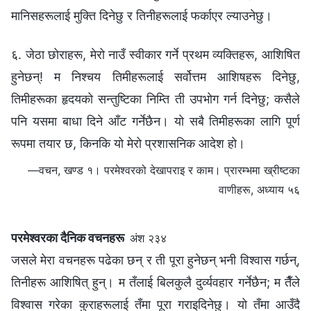
मानिसहरूलाई मुक्ति दिनेछु र तिनीहरूलाई फर्काएर ल्याउनेछु।
६. जेठा छोराहरू, मेरो नाउँ स्वीकार गर्ने प्रथम व्यक्तिहरू, आशिषित
हुनेछन्! म निश्चय तिमीहरूलाई सर्वोत्तम आशिषहरू दिनेछु,
तिमीहरूका हृदयको सन्तुष्टिका निम्ति ती उपभोग गर्न दिनेछु; कसैले
पनि यसमा बाधा दिने आँट गर्नेछैन। यो सबै तिमीहरूका लागि पूर्ण
रूपमा तयार छ, किनकि यो मेरो प्रशासनिक आदेश हो।
—वचन, खण्ड १। परमेश्‍वरको देखापराइ र काम। प्रारम्‍भमा ख्रीष्‍टका
वाणीहरू, अध्याय ५६
परमेश्‍वरका दैनिक वचनहरू
अंश २३४
जसले मेरा वचनहरू पढेका छन् र ती पूरा हुनेछन् भनी विश्‍वास गर्छन्,
तिनीहरू आशिषित् हुन्। म तँलाई बिलकुलै दुर्व्यवहार गर्नेछैन; म तैँले
विश्‍वास गरेका कुराहरूलाई तँमा पूरा गराइदिनेछु। यो तँमा आउँदै