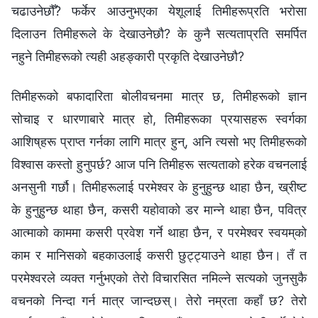
चढाउनेछौँ? फर्केर आउनुभएका येशूलाई तिमीहरूप्रति भरोसा
दिलाउन तिमीहरूले के देखाउनेछौ? के कुनै सत्यताप्रति समर्पित
नहुने तिमीहरूको त्यही अहङ्कारी प्रकृति देखाउनेछौ?
तिमीहरूको बफादारिता बोलीवचनमा मात्र छ, तिमीहरूको ज्ञान
सोचाइ र धारणाबारे मात्र हो, तिमीहरूका प्रयासहरू स्वर्गका
आशिष्‌हरू प्राप्‍त गर्नका लागि मात्र हुन्, अनि त्यसो भए तिमीहरूको
विश्‍वास कस्तो हुनुपर्छ? आज पनि तिमीहरू सत्यताको हरेक वचनलाई
अनसुनी गर्छौ। तिमीहरूलाई परमेश्‍वर के हुनुहुन्छ थाहा छैन, ख्रीष्ट
के हुनुहुन्छ थाहा छैन, कसरी यहोवाको डर मान्ने थाहा छैन, पवित्र
आत्माको काममा कसरी प्रवेश गर्ने थाहा छैन, र परमेश्‍वर स्वयम्‌को
काम र मानिसको बहकाउलाई कसरी छुट्ट्याउने थाहा छैन। तँ त
परमेश्‍वरले व्यक्त गर्नुभएको तेरो विचारसित नमिल्ने सत्यको जुनसुकै
वचनको निन्दा गर्न मात्र जान्दछस्। तेरो नम्रता कहाँ छ? तेरो