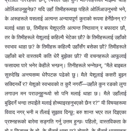
ओर्लिआउनुहुनेछ? यदि उहाँ तिमीहरूमाझ पहिले ओर्लिआउनुभयो भने,
के अरूहरूले यसलाई अत्यन्त अन्यायपूर्ण कुराको रूपमा हेर्नेछैनन् र?
मलाई थाहा छ, तिमीहरू येशूप्रति अत्यन्त निष्ठावान् र बफादार छौ,
तर के तिमीहरूले येशूलाई कहिल्यै भेटेका छौ? के तिमीहरूलाई उहाँको
स्वभाव थाहा छ? के तिमीहरू कहिल्यै उहाँसँग बसेका छौ? तिमीहरूले
उहाँको बारे वास्तवमै कति धेरै बुझेका छौ? यी वचनहरूले आफूलाई
फसादमा पारे भनेर केहीले भन्छन्। तिनीहरूले भन्‍नेछन्, “मैले बाइबल
सुरुदेखि अन्त्यसम्म धेरैपटक पढेको छु। मैले येशूलाई कसरी बुझ्न
सक्दिनथेँ र? येशूको स्वभावको त कुरै नगरौँ—उहाँले कुन रङको लुगा
लगाउन मन पराउनुहुन्थ्यो सो पनि मलाई थाहा छ। मैले उहाँलाई
बुझ्दिनँ भन्दा तपाईंले मलाई होच्याइरहनुभएको छैन र?” यी विषयहरूमा
विवाद नगर् भनी म तँलाई सुझाव दिन्छु; बरु शान्त भएर तल दिइएका
प्रश्‍नहरूको बारेमा सङ्गति गर्नु उत्तम हुन्छः पहिलो, वास्तविकता के
हो र सिद्धान्त के हो, के तँलाई थाहा छ? दोस्रो, के तँलाई धारणाहरू