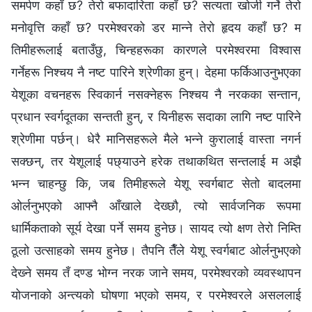
समर्पण कहाँ छ? तेरो बफादारिता कहाँ छ? सत्यता खोजी गर्ने तेरो
मनोवृत्ति कहाँ छ? परमेश्‍वरको डर मान्ने तेरो हृदय कहाँ छ? म
तिमीहरूलाई बताउँछु, चिन्हहरूका कारणले परमेश्‍वरमा विश्‍वास
गर्नेहरू निश्‍चय नै नष्ट पारिने श्रेणीका हुन्। देहमा फर्किआउनुभएका
येशूका वचनहरू स्विकार्न नसक्‍नेहरू निश्‍चय नै नरकका सन्तान,
प्रधान स्वर्गदूतका सन्तती हुन्, र यिनीहरू सदाका लागि नष्ट पारिने
श्रेणीमा पर्छन्। धेरै मानिसहरूले मैले भन्ने कुरालाई वास्ता नगर्न
सक्छन्, तर येशूलाई पछ्याउने हरेक तथाकथित सन्तलाई म अझै
भन्न चाहन्छु कि, जब तिमीहरूले येशू स्वर्गबाट सेतो बादलमा
ओर्लनुभएको आफ्नै आँखाले देख्छौ, त्यो सार्वजनिक रूपमा
धार्मिकताको सूर्य देखा पर्ने समय हुनेछ। सायद त्यो क्षण तेरो निम्ति
ठूलो उत्साहको समय हुनेछ। तैपनि तैँले येशू स्वर्गबाट ओर्लनुभएको
देख्‍ने समय तँ दण्ड भोग्‍न नरक जाने समय, परमेश्‍वरको व्यवस्थापन
योजनाको अन्त्यको घोषणा भएको समय, र परमेश्‍वरले असललाई