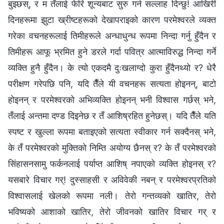
बुझ्छस्, र म तँलाई फेरि शून्यबाट सुरु गर्न सल्लाह दिन्छु! आखिरी
दिनहरूमा झुटा ख्रीष्टहरूको देखापराइको कारण परमेश्‍वरले व्यक्त
गरेका वचनहरूलाई तिमीहरूले अन्धाधुन्ध रूपमा निन्दा गर्नु हुँदैन र
तिमीहरू आफू भ्रमित हुने डरले गर्दा पवित्र आत्माविरुद्ध निन्दा गर्ने
व्यक्ति हुनै हुँदैन। के त्यो एकदमै दुःखलाग्दो कुरा हुँदैनथ्यो र? धेरै
परीक्षण गरेपछि पनि, यदि तैँले यी वचनहरू सत्यता होइनन्, बाटो
होइनन् र परमेश्‍वरको अभिव्यक्ति होइनन् भनी विश्‍वास गर्छस् भने,
तँलाई अन्तमा दण्ड दिइनेछ र तँ आशिष्‌रहित हुनेछस्। यदि तैँले यति
स्पष्ट र खुल्ला रूपमा बताइएको सत्यता स्वीकार गर्न सक्दैनस् भने,
के तँ परमेश्‍वरको मुक्तिको निम्ति अयोग्य छैनस् र? के तँ परमेश्‍वरको
सिंहासनसामु फर्कनलाई पर्याप्‍त आशिष्‌ नपाएको व्यक्ति होइनस् र?
यसबारे विचार गर्! दुस्साहसी र अविवेकी नबन् र परमेश्‍वरप्रतिको
विश्‍वासलाई खेलको रूपमा नली। तेरो गन्तव्यको खातिर, तेरो
भविष्यको आशाको खातिर, तेरो जीवनको खातिर विचार गर् र