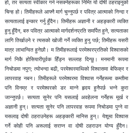
हो, तर सत्यता स्वीकार गर्न नसक्‍नेहरूका निम्ति यो दोषी ठहराइनुको
चिन्ह हो। तिमीहरूले आफ्नै मार्ग चुन्‍नुपर्छ र पवित्र आत्माको निन्दा र
सत्यतालाई इन्कार गर्नु हुँदैन। तिमीहरू अज्ञानी र अहङ्कारी व्यक्ति
हुनु हुँदैन, बरु पवित्र आत्माको मार्गदर्शनप्रति समर्पित हुने, सत्यताका
लागि तिर्खाउने र त्यसको खोजी गर्ने व्यक्ति हुनु पर्छ; तिमीहरू यसरी
मात्र लाभान्वित हुनेछौ। म तिमीहरूलाई परमेश्‍वरप्रतिको विश्‍वासको
मार्ग निकै होसियारीपूर्वक हिँड्न सल्लाह दिन्छु। मनमानी रूपमा
निचोडमा नपुग; त्योभन्दा बढी, परमेश्‍वरमाथिको विश्‍वासमा बेफिक्र र
लापरवाह नबन। तिमीहरूले परमेश्‍वरमा विश्‍वास गर्नेहरूमा कम्तीमा
पनि विनम्र र परमेश्‍वरको डर मान्ने हृदय हुनैपर्छ भन्ने कुरा
जान्‍नुपर्छ। सत्यता सुनेर पनि यसलाई अवहेलना गर्नेहरू मूर्ख र
अज्ञानी हुन्। सत्यता सुनेर पनि लापरवाह रूपमा निचोडमा पुग्‍ने वा
यसलाइ दोषी ठहराउनेहरू अहङ्कारी मानिस हुन्। येशूमा विश्‍वास
गर्ने कोही पनि अरूलाई सराप्न वा दोषी ठहराउन योग्य हुँदैन।