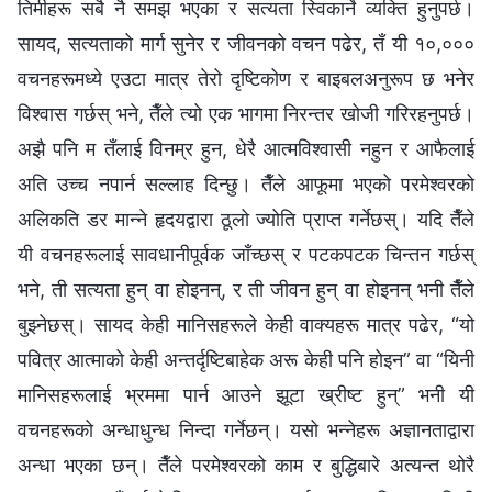
तिमीहरू सबै नै समझ भएका र सत्यता स्विकार्ने व्यक्ति हुनुपर्छ।
सायद, सत्यताको मार्ग सुनेर र जीवनको वचन पढेर, तँ यी १०,०००
वचनहरूमध्ये एउटा मात्र तेरो दृष्टिकोण र बाइबलअनुरूप छ भनेर
विश्वास गर्छस् भने, तैँले त्यो एक भागमा निरन्तर खोजी गरिरहनुपर्छ।
अझै पनि म तँलाई विनम्र हुन, धेरै आत्मविश्‍वासी नहुन र आफैलाई
अति उच्‍च नपार्न सल्लाह दिन्छु। तैँले आफूमा भएको परमेश्‍वरको
अलिकति डर मान्ने हृदयद्वारा ठूलो ज्योति प्राप्‍त गर्नेछस्। यदि तैँले
यी वचनहरूलाई सावधानीपूर्वक जाँच्छस् र पटकपटक चिन्तन गर्छस्
भने, ती सत्यता हुन् वा होइनन्, र ती जीवन हुन् वा होइनन् भनी तैँले
बुझ्नेछस्। सायद केही मानिसहरूले केही वाक्यहरू मात्र पढेर, “यो
पवित्र आत्माको केही अन्तर्दृष्टिबाहेक अरू केही पनि होइन” वा “यिनी
मानिसहरूलाई भ्रममा पार्न आउने झूटा ख्रीष्ट हुन्” भनी यी
वचनहरूको अन्धाधुन्ध निन्दा गर्नेछन्। यसो भन्‍नेहरू अज्ञानताद्वारा
अन्धा भएका छन्। तैँले परमेश्‍वरको काम र बुद्धिबारे अत्यन्त थोरै