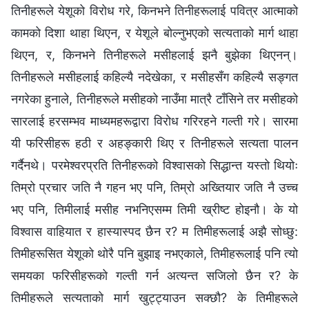
तिनीहरूले येशूको विरोध गरे, किनभने तिनीहरूलाई पवित्र आत्माको
कामको दिशा थाहा थिएन, र येशूले बोल्नुभएको सत्यताको मार्ग थाहा
थिएन, र, किनभने तिनीहरूले मसीहलाई झनै बुझेका थिएनन्।
तिनीहरूले मसीहलाई कहिल्यै नदेखेका, र मसीहसँग कहिल्यै सङ्गत
नगरेका हुनाले, तिनीहरूले मसीहको नाउँमा मात्रै टाँसिने तर मसीहको
सारलाई हरसम्भव माध्यमहरूद्वारा विरोध गरिरहने गल्ती गरे। सारमा
यी फरिसीहरू हठी र अहङ्कारी थिए र तिनीहरूले सत्यता पालन
गर्दैनथे। परमेश्‍वरप्रति तिनीहरूको विश्‍वासको सिद्धान्त यस्तो थियोः
तिम्रो प्रचार जति नै गहन भए पनि, तिम्रो अख्तियार जति नै उच्‍च
भए पनि, तिमीलाई मसीह नभनिएसम्म तिमी ख्रीष्ट होइनौ। के यो
विश्‍वास वाहियात र हास्यास्पद छैन र? म तिमीहरूलाई अझै सोध्छु:
तिमीहरूसित येशूको थोरै पनि बुझाइ नभएकाले, तिमीहरूलाई पनि त्यो
समयका फरिसीहरूको गल्ती गर्न अत्यन्त सजिलो छैन र? के
तिमीहरूले सत्यताको मार्ग खुट्ट्याउन सक्छौ? के तिमीहरूले