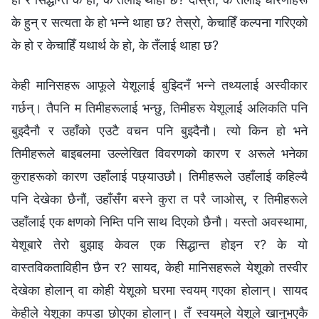
के हुन् र सत्यता के हो भन्‍ने थाहा छ? तेस्रो, केचाहिँ कल्पना गरिएको
के हो र केचाहिँ यथार्थ के हो, के तँलाई थाहा छ?
केही मानिसहरू आफूले येशूलाई बुझ्दिनँ भन्‍ने तथ्यलाई अस्वीकार
गर्छन्। तैपनि म तिमीहरूलाई भन्छु, तिमीहरू येशूलाई अलिकति पनि
बुझ्दैनौ र उहाँको एउटै वचन पनि बुझ्दैनौ। त्यो किन हो भने
तिमीहरूले बाइबलमा उल्लेखित विवरणको कारण र अरूले भनेका
कुराहरूको कारण उहाँलाई पछ्याउछौ। तिमीहरूले उहाँलाई कहिल्यै
पनि देखेका छैनौं, उहाँसँग बस्‍ने कुरा त परै जाओस्, र तिमीहरूले
उहाँलाई एक क्षणको निम्ति पनि साथ दिएको छैनौ। यस्तो अवस्थामा,
येशूबारे तेरो बुझाइ केवल एक सिद्धान्त होइन र? के यो
वास्तविकताविहीन छैन र? सायद, केही मानिसहरूले येशूको तस्वीर
देखेका होलान् वा कोही येशूको घरमा स्वयम् गएका होलान्। सायद
केहीले येशूका कपडा छोएका होलान्। तँ स्वयम्‌ले येशूले खानुभएकै