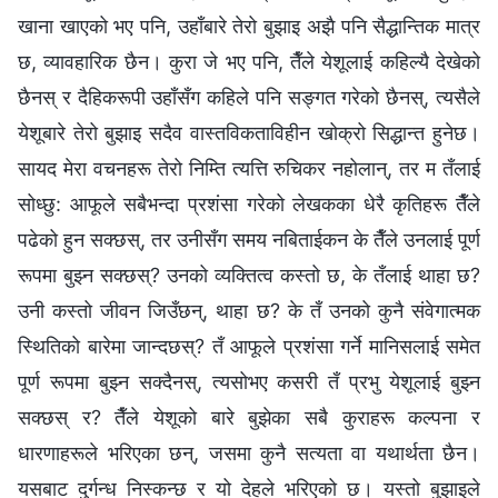
खाना खाएको भए पनि, उहाँबारे तेरो बुझाइ अझै पनि सैद्धान्तिक मात्र
छ, व्यावहारिक छैन। कुरा जे भए पनि, तैँले येशूलाई कहिल्यै देखेको
छैनस् र दैहिकरूपी उहाँसँग कहिले पनि सङ्गत गरेको छैनस्, त्यसैले
येशूबारे तेरो बुझाइ सदैव वास्तविकताविहीन खोक्रो सिद्धान्त हुनेछ।
सायद मेरा वचनहरू तेरो निम्ति त्यत्ति रुचिकर नहोलान्, तर म तँलाई
सोध्छु: आफूले सबैभन्दा प्रशंसा गरेको लेखकका धेरै कृतिहरू तैँले
पढेको हुन सक्छस्, तर उनीसँग समय नबिताईकन के तैँले उनलाई पूर्ण
रूपमा बुझ्न सक्छस्? उनको व्यक्तित्व कस्तो छ, के तँलाई थाहा छ?
उनी कस्तो जीवन जिउँछन्, थाहा छ? के तँ उनको कुनै संवेगात्मक
स्थितिको बारेमा जान्दछस्? तँ आफूले प्रशंसा गर्ने मानिसलाई समेत
पूर्ण रूपमा बुझ्न सक्दैनस्, त्यसोभए कसरी तँ प्रभु येशूलाई बुझ्न
सक्छस् र? तैँले येशूको बारे बुझेका सबै कुराहरू कल्पना र
धारणाहरूले भरिएका छन्, जसमा कुनै सत्यता वा यथार्थता छैन।
यसबाट दुर्गन्ध निस्कन्छ र यो देहले भरिएको छ। यस्तो बुझाइले