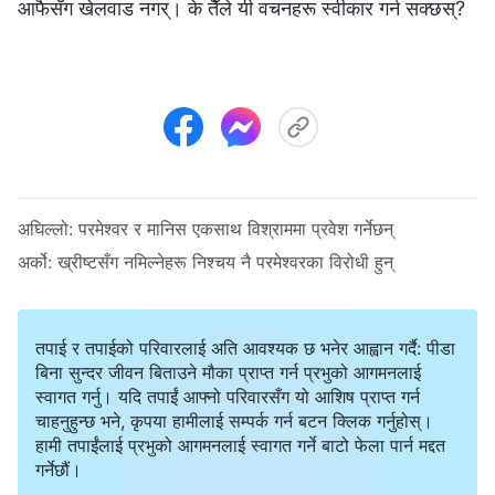
आफैसँग खेलवाड नगर्। के तैँले यी वचनहरू स्वीकार गर्न सक्छस्?
अघिल्लो:
परमेश्‍वर र मानिस एकसाथ विश्राममा प्रवेश गर्नेछन्
अर्को:
ख्रीष्टसँग नमिल्नेहरू निश्‍चय नै परमेश्‍वरका विरोधी हुन्
तपाई र तपाईको परिवारलाई अति आवश्यक छ भनेर आह्वान गर्दै: पीडा
बिना सुन्दर जीवन बिताउने मौका प्राप्त गर्न प्रभुको आगमनलाई
स्वागत गर्नु। यदि तपाईं आफ्नो परिवारसँग यो आशिष प्राप्त गर्न
चाहनुहुन्छ भने, कृपया हामीलाई सम्पर्क गर्न बटन क्लिक गर्नुहोस्।
हामी तपाईंलाई प्रभुको आगमनलाई स्वागत गर्ने बाटो फेला पार्न मद्दत
गर्नेछौं।