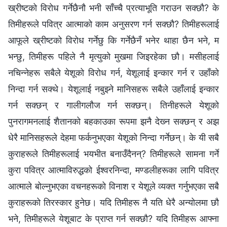
ख्रीष्टको विरोध गर्नेछैनौ भनी साँच्‍चै प्रत्याभूति गराउन सक्छौ? के
तिमीहरूले पवित्र आत्माको काम अनुसरण गर्न सक्छौ? तिमीहरूलाई
आफूले ख्रीष्टको विरोध गर्नेछु कि गर्नेछैनँ भनेर थाहा छैन भने, म
भन्छु, तिमीहरू पहिले नै मृत्युको मुखमा जिइरहेका छौ। मसीहलाई
नचिन्‍नेहरू सबैले येशूको विरोध गर्न, येशूलाई इन्कार गर्न र उहाँको
निन्दा गर्न सक्थे। येशूलाई नबुझ्ने मानिसहरू सबैले उहाँलाई इन्कार
गर्न सक्छन् र गालीगलौज गर्न सक्छन्। तिनीहरूले येशूको
पुनरागमनलाई शैतानको बहकाउका रूपमा झनै देख्‍न सक्छन् र अझ
धेरै मानिसहरूले देहमा फर्कनुभएका येशूको निन्दा गर्नेछन्। के यी सबै
कुराहरूले तिमीहरूलाई भयभीत बनाउँदैनन्? तिमीहरूले सामना गर्ने
कुरा पवित्र आत्माविरुद्धको ईश्‍वरनिन्दा, मण्डलीहरूका लागि पवित्र
आत्माले बोल्नुभएका वचनहरूको विनाश र येशूले व्यक्त गर्नुभएका सबै
कुराहरूको तिरस्कार हुनेछ। यदि तिमीहरू नै यति धेरै अन्योलमा छौ
भने, तिमीहरूले येशूबाट के प्राप्‍त गर्न सक्छौ? यदि तिमीहरू आफ्ना