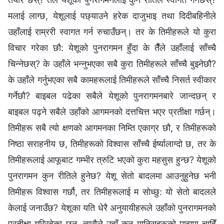
मलाई लाग्छ, येशूलाई पछ्याउने हरेक दाजुभाइ तथा दिदीबहिनीले
उहाँलाई राम्ररी स्वागत गर्न रुचाउँछन्। तर के तिमीहरूले यो कुरा
विचार गरेका छौ: येशूको पुनरागमन हुँदा के तैँले उहाँलाई साँच्‍चै
चिन्‍नेछस्? के उहाँले भन्‍नुभएका सबै कुरा तिमीहरूले साँच्‍चै बुझ्नेछौ?
के उहाँले गर्नुभएका सबै कामहरूलाई तिमीहरूले साँच्‍चै निसर्त स्वीकार
गर्नेछौ? बाइबल पढेका सबैले येशूको पुनरागमनबारे जान्दछन् र
बाइबल पढ्ने सबैले उहाँको आगमनको दत्तचित्त भएर प्रतीक्षा गर्छन्।
तिमीहरू सबै त्यो क्षणको आगमनका निम्ति एकाग्र छौ, र तिमीहरूको
निष्ठा सराहनीय छ, तिमीहरूको विश्‍वास साँच्चै ईर्ष्यालाग्दो छ, तर के
तिमीहरूलाई आफूबाट गम्भीर त्रुटि भएको कुरा महसुस हुन्छ? येशूको
पुनरागमन कुन रीतिले हुनेछ? येशू सेतो बादलमा आउनुहुनेछ भनी
तिमीहरू विश्‍वास गर्छौ, तर तिमीहरूलाई म सोध्छु: यो सेतो बादलले
केलाई जनाउँछ? येशूका यति धेरै अनुयायीहरूले उहाँको पुनरागमनको
प्रतीक्षा गरिरहेका छन्, त्यसैले उहाँ कुन मानिसहरूको माझमा चाहिँ