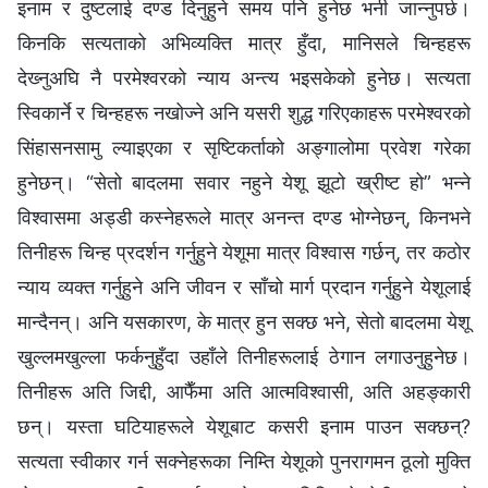
इनाम र दुष्टलाई दण्ड दिनुहुने समय पनि हुनेछ भनी जान्‍नुपर्छ।
किनकि सत्यताको अभिव्यक्ति मात्र हुँदा, मानिसले चिन्हहरू
देख्‍नुअघि नै परमेश्‍वरको न्याय अन्त्य भइसकेको हुनेछ। सत्यता
स्विकार्ने र चिन्हहरू नखोज्ने अनि यसरी शुद्ध गरिएकाहरू परमेश्‍वरको
सिंहासनसामु ल्याइएका र सृष्टिकर्ताको अङ्गालोमा प्रवेश गरेका
हुनेछन्। “सेतो बादलमा सवार नहुने येशू झूटो ख्रीष्ट हो” भन्‍ने
विश्‍वासमा अड्डी कस्‍नेहरूले मात्र अनन्त दण्ड भोग्नेछन्, किनभने
तिनीहरू चिन्ह प्रदर्शन गर्नुहुने येशूमा मात्र विश्‍वास गर्छन्, तर कठोर
न्याय व्यक्त गर्नुहुने अनि जीवन र साँचो मार्ग प्रदान गर्नुहुने येशूलाई
मान्दैनन्। अनि यसकारण, के मात्र हुन सक्छ भने, सेतो बादलमा येशू
खुल्लमखुल्ला फर्कनुहुँदा उहाँले तिनीहरूलाई ठेगान लगाउनुहुनेछ।
तिनीहरू अति जिद्दी, आफैँमा अति आत्मविश्‍वासी, अति अहङ्कारी
छन्। यस्ता घटियाहरूले येशूबाट कसरी इनाम पाउन सक्छन्?
सत्यता स्वीकार गर्न सक्‍नेहरूका निम्ति येशूको पुनरागमन ठूलो मुक्ति