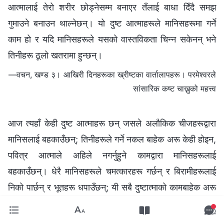
आत्मालाई तेरो शरीर छोड्नेसम्म बनाएर तँलाई बाधा दिँदै समझ
गुमाउने बनाउन थाल्नेछन्। यो दुष्ट आत्माहरूले मानिसहरूमा गर्ने
काम हो र यदि मानिसहरूले यसको वास्तविकता चिन्‍न सकेनन् भने
तिनीहरू ठूलो खतरामा हुन्छन्।
—वचन, खण्ड ३। आखिरी दिनहरूका ख्रीष्टका वार्तालापहरू। परमेश्‍वरले
सांसारिक कष्ट चाख्नुको महत्त्व
आज त्यहाँ केही दुष्ट आत्माहरू छन् जसले अलौकिक चीजहरूद्वारा
मानिसलाई बहकाउँछन्; तिनीहरूले गर्ने नकल बाहेक अरू केही होइन,
पवित्र आत्माले अहिले नगर्नुहुने कामद्वारा मानिसहरूलाई
बहकाउँछन्। धेरै मानिसहरूले चमत्कारहरू गर्छन् र बिरामीहरूलाई
निको पार्छन् र भूतहरू धपाउँछन्; यी सबै दुष्टात्माको कामबाहेक अरू
केही होइन, किनकि पवित्र आत्माले अहिले त्यस्तो काम गर्नुहुन्न, र
त्यस समयदेखि पवित्र आत्माको कामको नकल गर्ने सबै जना