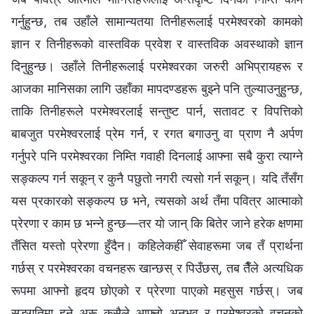
गर्नुहुन्छ, तब उहाँले सामान्यतया तिनीहरूलाई परमेश्‍वरको कामको
ज्ञान र तिनीहरूको वास्तविक प्रवेश र वास्तविक अवस्थाको ज्ञान
दिनुहुन्छ। उहाँले तिनीहरूलाई परमेश्‍वरका जरुरी अभिप्रायहरू र
आजका मानिसका लागि उहाँका मापदण्डहरू बुझ्ने पनि तुल्याउनुहुन्छ,
ताकि तिनीहरूले परमेश्‍वरलाई सन्तुष्ट पार्न, सतावट र विपत्तिको
बाबजुत परमेश्‍वरलाई प्रेम गर्न, र रगत बगाउनु वा प्राण नै अर्पण
गर्नुपरे पनि परमेश्‍वरका निम्ति गवाही दिनलाई आफ्ना सबै कुरा त्याग्‍ने
सङ्कल्प गर्न सकून् र कुनै पछुतो नगरी त्यसो गर्न सकून्। यदि तँसँग
यस प्रकारको सङ्कल्प छ भने, त्यसको अर्थ तँमा पवित्र आत्माको
प्रेरणा र काम छ भन्‍ने हुन्छ—तर यो जान् कि बितेर जाने हरेक क्षणमा
तँसित यस्तो प्रेरणा हुँदैन। कहिलेकहीँ सेवाहरूमा जब तँ प्रार्थना
गर्छस् र परमेश्‍वरका वचनहरू खान्छस् र पिउँछस्, तब तैँले अत्यधिक
रूपमा आफ्नो हृदय छोएको र प्रेरणा पाएको महसुस गर्छस्। जब
सङ्गतिमा हुने अरू कसैले आफ्नो अनुभव र परमेश्‍वरको वचनको