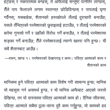
हट्छस् र नकारात्मक बन्छस्, तँ आफैलाई सन्तुष्ट पार्नतिर लाग्छस्,
तैँले पाप फैलाउने लगाम स्वतन्त्र छोडिदिन्छस् र पापलाई घृणा
गर्दैनस्; यसबाहेक, शैतानको हस्तक्षेपले तँलाई दुराचारी बनाउँछ;
यसले तँभित्रको परमेश्‍वरको छुवाइलाई हटाउँछ, र तँलाई परमेश्‍वरको
बारेमा गुनासो गर्ने र उहाँको विरोध गर्ने बनाउँछ, र तँलाई परमेश्‍वरमा
शङ्का गर्ने बनाउँछ; तैँले परमेश्‍वरलाई त्याग्ने खतरा पनि हुन्छ। यी
सबै शैतानबाट आउँछ।
—वचन, खण्ड १। परमेश्‍वरको देखापराइ र काम। पवित्र आत्माको काम र
शैतानको काम
मानिसमा हुने पवित्र आत्माको काम विशेष गरी सामान्य हुन्छ; मानिस
यो महसुस गर्न असमर्थ हुन्छ, र यो मानिस आफैबाट आएको जस्तो
देखिन्छ, तर यो वास्तवमा पवित्र आत्माको काम हो। दैनिक जीवनमा,
पवित्र आत्माले सबैमा ठूला-साना दुवै काम गर्नुहुन्छ, यो कामको हद