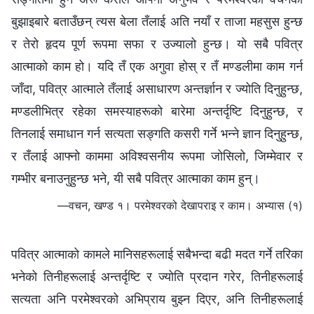
बुझाइबारे बताउँछन् त्यस बेला तँलाई अति नयाँ र ताजा महसुस हुन्छ
र तेरो हृदय पूर्ण रूपमा सफा र उज्यालो हुन्छ। यो सबै पवित्र
आत्माको काम हो। यदि तँ एक अगुवा होस् र तँ मण्डलीमा काम गर्न
जाँदा, पवित्र आत्माले तँलाई असाधारण अन्तर्ज्ञान र ज्योति दिनुहुन्छ,
मण्डलीभित्र रहेका समस्याहरूको बारेमा अन्तर्दृष्टि दिनुहुन्छ, र
तिनलाई समाधान गर्न सत्यता सङ्गति कसरी गर्ने भन्‍ने ज्ञान दिनुहुन्छ,
र तँलाई आफ्नो काममा अविश्‍वसनीय रूपमा जोसिलो, जिम्मेवार र
गम्भीर बनाउनुहुन्छ भने, यी सबै पवित्र आत्माका काम हुन्।
—वचन, खण्ड १। परमेश्‍वरको देखापराइ र काम। अभ्यास (१)
पवित्र आत्माको कामले मानिसहरूलाई सबैभन्दा बढी मदत गर्ने तरिका
भनेको तिनीहरूलाई अन्तर्दृष्टि र ज्योति प्रदान गरेर, तिनीहरूलाई
सत्यता अनि परमेश्‍वरको अभिप्राय बुझ्‍न दिएर, अनि तिनीहरूलाई