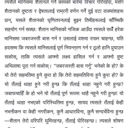
त्यसैले मानिसमा शैतानले गर्ने कामको बारेमा विचार गरिरहँदा, मसँग
शैतानको दुष्‍टता र द्वेषतालाई राम्ररी वर्णन गर्ने दुई वटा वाक्यांशहरू
छन्, यसले शैतानको घृणितपनलाई बुझ्‍न तिमीहरूलाई साँच्‍चिकै
सहयोग गर्न सक्छ: शैतान मानिसको नजिक आउँदा त्यसले सधैँ हरेक
मानिसमा जबरजस्ती बास गर्न र उसलाई वशमा राख्‍न चाहन्छ, यति
हदसम्‍म कि त्यसले मानिसलाई पूर्ण नियन्त्रण गर्न र ठूलो हानि पुर्‍याउन
सकोस्, ताकि त्यसले आफ्नो लक्ष्य हासिल गर्न र आफ्नो दुष्‍ट
अभिलाषा पूरा गर्न सकोस्। “जबरजस्ती बास गर्नु” भनेको के हो? के
यो तेरो सहमतिमा हुने कुरा हो कि तेरो सहमतिविना हुने कुरा हो? के
यो तँलाई थाहा हुने गरी हुन्छ कि तँलाई थाहा नहुने गरी हुन्छ?
जबाफचाहिँ के हो भने यो तँलाई पूर्ण रूपमा थाहै नहुने गरी हुन्छ! यो
तँलाई थाहा नभएको परिस्थितिमा हुन्छ, सायद त्यसले तँलाई केही
नभनीकन वा केही नगरीकन, कुनै आधारविना, कुनै सन्दर्भविना हुन्छ
—शैतान तेरो वरिपरि घुमिरहन्छ, तँलाई घेरिरहन्छ। त्यसले शोषण