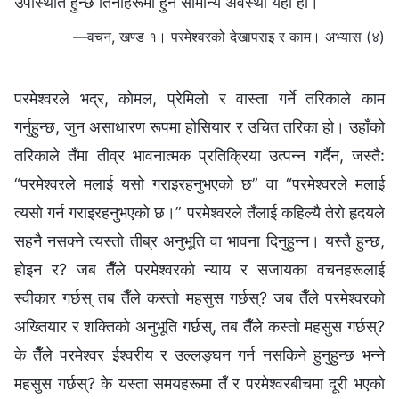
उपस्थिति हुन्छ तिनीहरूमा हुने सामान्य अवस्था यही हो।
—वचन, खण्ड १। परमेश्‍वरको देखापराइ र काम। अभ्यास (४)
परमेश्‍वरले भद्र, कोमल, प्रेमिलो र वास्ता गर्ने तरिकाले काम
गर्नुहुन्छ, जुन असाधारण रूपमा होसियार र उचित तरिका हो। उहाँको
तरिकाले तँमा तीव्र भावनात्मक प्रतिक्रिया उत्पन्‍न गर्दैन, जस्तै:
“परमेश्‍वरले मलाई यसो गराइरहनुभएको छ” वा “परमेश्‍वरले मलाई
त्यसो गर्न गराइरहनुभएको छ।” परमेश्‍वरले तँलाई कहिल्यै तेरो हृदयले
सहनै नसक्ने त्यस्तो तीब्र अनुभूति वा भावना दिनुहुन्‍न। यस्तै हुन्छ,
होइन र? जब तैँले परमेश्‍वरको न्याय र सजायका वचनहरूलाई
स्वीकार गर्छस् तब तैँले कस्तो महसुस गर्छस्? जब तैँले परमेश्‍वरको
अख्तियार र शक्तिको अनुभूति गर्छस्, तब तैँले कस्तो महसुस गर्छस्?
के तैँले परमेश्‍वर ईश्‍वरीय र उल्लङ्‍घन गर्न नसकिने हुनुहुन्छ भन्‍ने
महसुस गर्छस्? के यस्ता समयहरूमा तँ र परमेश्‍वरबीचमा दूरी भएको