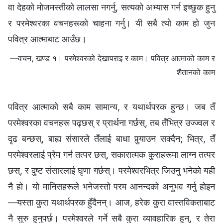
वा देहको मोजमस्तीको लालसा नगर्नु, सत्यको अभ्यास गर्न इच्छुक हुनु
र परमेश्‍वरका वचनहरूको चाहना गर्नु। यी सबै त्यो काम हो जुन
पवित्र आत्माबाट आउँछ।
—वचन, खण्ड १। परमेश्‍वरको देखापराइ र काम। पवित्र आत्माको काम र
शैतानको काम
पवित्र आत्माको सबै काम सामान्य, र यथार्थपरक हुन्छ। जब तँ
परमेश्‍वरका वचनहरू पढ्छस् र प्रार्थना गर्छस्, तब तँभित्र उज्ज्वल र
दृढ बन्छस्, बाह्य संसारले तँलाई बाधा पुर्‍याउन सक्दैन; भित्र, तँ
परमेश्‍वरलाई प्रेम गर्न तत्पर छस्, सकारात्मक कुराहरूमा लाग्न तत्पर
छस्, र दुष्ट संसारलाई घृणा गर्छस्। परमेश्‍वरभित्र जिउनु भनेको यही
नै हो। यो मानिसहरूले भनेजस्तो परम आनन्दको अनुभव गर्नु होइन
—यस्ता कुरा यथार्थपरक हुँदैनन्। आज, हरेक कुरा वास्तविकताबाट
नै सुरु हुनुपर्छ। परमेश्‍वरले गर्ने सबै कुरा व्यावहारिक हुन्, र तेरा