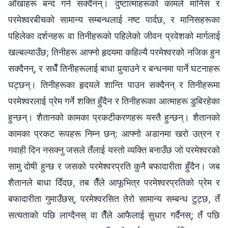
आँखाहरू बन्द गर्न सक्दैनन्। दुष्टात्माहरूको कामले मानिस र
परमेश्‍वरबीचको सामान्य सम्बन्धलाई नष्ट पार्दछ, र मानिसहरूका
पहिलेका दर्शनहरू वा तिनीहरूको पहिलेको जीवन प्रवेशको मार्गलाई
खल्बल्याउँछ; तिनीहरू आफ्नो हृदयमा कहिल्यै परमेश्‍वरको नजिक हुन
सक्दैनन्, र सधैँ तिनीहरूलाई बाधा पुर्‍याउने र बन्धनमा पार्ने घटनाहरू
घट्छन्। तिनीहरूका हृदयले शान्ति पाउन सक्दैनन् र तिनीहरूमा
परमेश्‍वरलाई प्रेम गर्ने शक्ति हुँदैन र तिनीहरूका आत्माहरू डुबिरहेका
हुन्छन्। शैतानको कामका प्रकटीकरणहरू यस्तै हुन्छन्। शैतानको
कामका प्रकट रूपहरू निम्न छन्: आफ्नो अडानमा खरो उत्रन र
गवाही दिन नसक्नु जसले तँलाई यस्तो व्यक्ति बनाउँछ जो परमेश्‍वरको
सामु दोषी हुन्छ र जसको परमेश्‍वरप्रति कुनै बफादारीता हुँदैन। जब
शैतानले बाधा दिँदछ, तब तैँले आफूभित्र परमेश्‍वरप्रतिको प्रेम र
बफादारीता गुमाउँछस्, परमेश्‍वरसित तेरो सामान्य सम्बन्ध टुट्छ, तँ
सत्यताको पछि लाग्दैनस् वा तैँले आफैलाई सुधार गर्दैनस्; तँ पछि