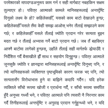
परमेश्‍वरको मापदण्डअनुरूप काम गर्न र सही मार्गबाट नबहकिन सक्षम
तुल्याएर हो। पवित्र आत्माको कामले मानिसहरूलाई अन्तर्दृष्टि
दिनुको लक्ष्य के हो? कहिलेकाहीँ, यसको काम बाटो देखाउने हुन्छ;
कहिलेकाहीँ यसले तँमा केही समझ आओस् भनेर तँलाई सम्झाउने काम
गर्छ; र कहिलेकाहीँ यसले तँलाई ज्योति प्रदान गरेर सत्यता बुझ्न
मदत गर्छ र तँलाई अभ्यास गर्ने बाटो प्रदान गर्छ। जब तँ बहकिएर
आफ्नै बाटोमा लागेको हुन्छस्, उहाँले तँलाई सही मार्गतर्फ डोर्‍याउँदै र
निर्देशित गर्दै बैसाखीले झैँ साथ र सहयोग दिनुहुन्छ। पवित्र आत्माले
जुनसुकै ज्योति र ज्ञानद्वारा मानिसहरूलाई अन्तर्दृष्टि दिनुभए पनि, र
त्यो मानिसहरूको व्यक्तिगत पृष्ठभूमिको कारण फरक भए पनि, त्यो
सत्यतासँग विरोधाभास हुने वा बाझिने कदापि गर्दैन। यदि हरेक
व्यक्तिले साँचो रूपमा खोजी र प्रार्थना गर्दै, र साँचो रूपमा समर्पित
हुँदै अनुभव गर्थ्यो भने, र पवित्र आत्माले पनि त्यसरी नै निरन्तर काम
गर्दै तिनीहरूलाई अन्तर्दृष्टि र अगुवाइ प्रदान गर्नुहुन्थ्यो भने, र यदि