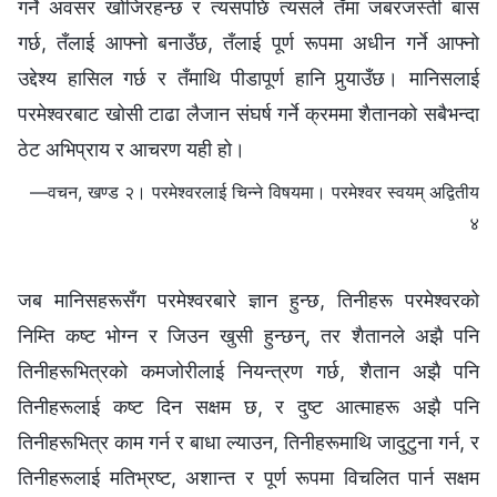
गर्ने अवसर खोजिरहन्छ र त्यसपछि त्यसले तँमा जबरजस्ती बास
गर्छ, तँलाई आफ्नो बनाउँछ, तँलाई पूर्ण रूपमा अधीन गर्ने आफ्नो
उद्देश्य हासिल गर्छ र तँमाथि पीडापूर्ण हानि पुर्‍याउँछ। मानिसलाई
परमेश्‍वरबाट खोसी टाढा लैजान संघर्ष गर्ने क्रममा शैतानको सबैभन्दा
ठेट अभिप्राय र आचरण यही हो।
—वचन, खण्ड २। परमेश्‍वरलाई चिन्‍ने विषयमा। परमेश्‍वर स्वयम् अद्वितीय
४
जब मानिसहरूसँग परमेश्‍वरबारे ज्ञान हुन्छ, तिनीहरू परमेश्‍वरको
निम्ति कष्ट भोग्न र जिउन खुसी हुन्छन्, तर शैतानले अझै पनि
तिनीहरूभित्रको कमजोरीलाई नियन्त्रण गर्छ, शैतान अझै पनि
तिनीहरूलाई कष्ट दिन सक्षम छ, र दुष्ट आत्माहरू अझै पनि
तिनीहरूभित्र काम गर्न र बाधा ल्याउन, तिनीहरूमाथि जादुटुना गर्न, र
तिनीहरूलाई मतिभ्रष्ट, अशान्त र पूर्ण रूपमा विचलित पार्न सक्षम