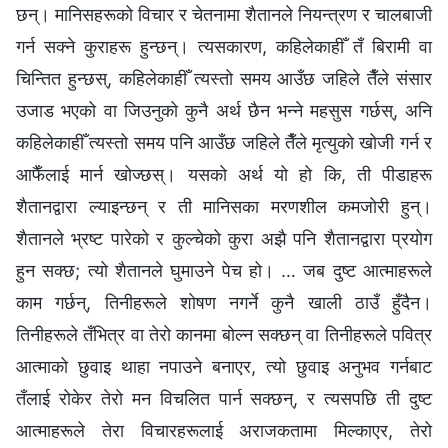
छन्। मानिसहरूको विचार र चेतनामा शैतानले नियन्त्रण र चालबाजी
गर्न सक्‍ने कुराहरू हुन्छन्। त्यसकारण, कहिलेकाहीँ तँ बिरामी वा
चिन्तित हुन्छस्, कहिलेकाहीँ त्यस्तो समय आउँछ जहिले तैँले संसार
उजाड भएको वा जिउनुको कुनै अर्थ छैन भन्‍ने महसुस गर्छस्, अनि
कहिलेकाहीँ त्यस्तो समय पनि आउँछ जहिले तैँले मृत्युको खोजी गर्न र
आफैँलाई मार्न खोज्छस्। यसको अर्थ यो हो कि, ती पीडाहरू
शैतानद्वारा ल्याइन्छन् र ती मानिसका मरणशील कमजोरी हुन्।
शैतानले भ्रष्ट पारेको र कुल्चेको कुरा अझै पनि शैतानद्वारा प्रयोग
हुन सक्छ; त्यो शैतानले घुमाउने पेच हो। … जब दुष्ट आत्माहरूले
काम गर्छन्, तिनीहरूले शोषण नगर्ने कुनै खाली ठाउँ हुँदैन।
तिनीहरूले तँभित्र वा तेरो कानमा बोल्न सक्छन् वा तिनीहरूले पवित्र
आत्माको छुवाइ थाहा नपाउने बनाएर, त्यो छुवाइ अनुभव गर्नबाट
तँलाई रोकेर तेरो मन विचलित पार्न सक्छन्, र त्यसपछि ती दुष्ट
आत्माहरूले तेरा विचारहरूलाई अराजकतामा मिल्काएर, तेरो