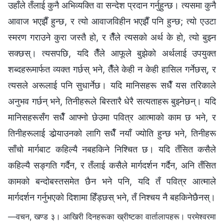
उहाँले तँलाई कुनै अभिव्यक्ति वा सन्देश प्रदान गर्नुहुन्छ। त्यसमा कुनै
आवाज भएझैँ हुन्छ, र त्यो आवाजविहीन भएझैँ पनि हुन्छ; त्यो एउटा
स्मरण गराउने कुरा जस्तै हो, र तैँले त्यसको अर्थ के हो, त्यो बुझ्न
सक्छस्। त्यसपछि, यदि तैँले आफूले बुझेको अर्थलाई उपयुक्त
शब्दहरूमार्फत व्यक्त गर्छस् भने, तैँले केही न केही हासिल गर्नेछस्, र
त्यसले अरूलाई पनि सुधार्नेछ। यदि मानिसहरू सधैँ यस तरिकाले
अनुभव गर्छन् भने, तिनीहरूले बिस्तारै धेरै सत्यताहरू बुझ्नेछन्। यदि
मानिसहरूसँग सधैँ आफ्नो छेउमा पवित्र आत्माको काम छ भने, र
तिनीहरूलाई डोर्‍याउनको लागि सधैँ नयाँ ज्योति हुन्छ भने, तिनीहरू
साँचो मार्गबाट कहिल्यै नबहकिने निश्‍चित छ। यदि तँसित कसैले
कहिल्यै सङ्गति गर्दैन, र तँलाई कसैले मार्गदर्शन गर्दैन, अनि तँसित
कामको बन्दोबस्तसमेत छैन भने पनि, यदि तँ पवित्र आत्माले
मार्गदर्शन गर्नुभएको दिशामा हिँड्छस् भने, तँ निश्‍चय नै बहकिनेछैनस्।
—वचन, खण्ड ३। आखिरी दिनहरूका ख्रीष्टका वार्तालापहरू। परमेश्‍वरमा