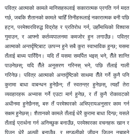
पवित्र आत्माको कामले मानिसहरूलाई सकारात्मक प्रगति गर्न मदत
गर्छ, जबकि शैतानको कामले चाहिँ तिनीहरूलाई नकारात्मक बनी पछि
हट्न, परमेश्‍वरविरुद्ध विद्रोह र प्रतिरोध गर्न, उहाँमाथिको विश्‍वास
गुमाउन, र आफ्नो कर्तव्यपालनमा कमजोर हुन लगाउँछ। पवित्र
आत्माको अन्तर्दृष्टिबाट उत्पन्न हुने सबै कुरा स्वाभाविक हुन्छ; यसमा
तँलाई बाध्य पारिँदैन। यदि तँ यसमा समर्पित भइस् भने, तैँले शान्ति
पाउनेछस्; यदि तैँले अनुसरण गरिनस् भने, पछि तँलाई गाली
गरिनेछ। पवित्र आत्माको अन्तर्दृष्टिको साथमा तैँले गर्ने कुनै पनि
कुरामा बाधा वाबन्धन हुनेछैन; तँ स्वतन्त्र हुनेछस्, त्यहाँ तेरा
व्यवहारहरू अभ्यास गर्ने एउटा मार्ग हुनेछ, र तँ कुनै रोकावटको
अधीनमा हुनेछैनस्, बरु तँ परमेश्‍वरको अभिप्रायअनुसार काम गर्न
सक्षम हुनेछस्। शैतानको कामले तँलाई धेरै कुरामा बाधा दिन्छ; यसले
तँलाई प्रार्थना गर्न अनिच्छुक बनाउँछ, परमेश्‍वरका वचनहरू खान र
पिउन धेरै अल्छी बनाउँछ, र मण्डलीको जीवन जिउन नचाहने