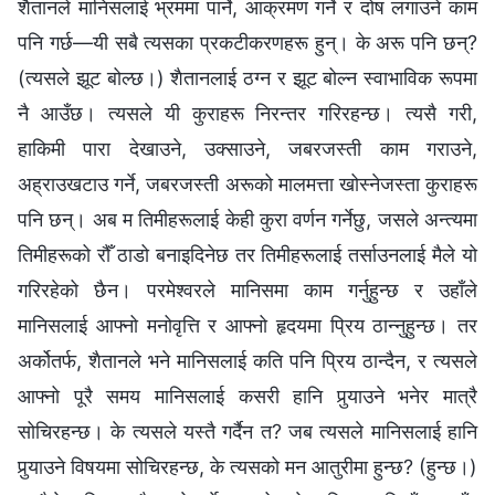
शैतानले मानिसलाई भ्रममा पार्ने, आक्रमण गर्ने र दोष लगाउने काम
पनि गर्छ—यी सबै त्यसका प्रकटीकरणहरू हुन्। के अरू पनि छन्?
(त्यसले झूट बोल्छ।) शैतानलाई ठग्‍न र झूट बोल्‍न स्वाभाविक रूपमा
नै आउँछ। त्यसले यी कुराहरू निरन्तर गरिरहन्छ। त्यसै गरी,
हाकिमी पारा देखाउने, उक्साउने, जबरजस्ती काम गराउने,
अह्राउखटाउ गर्ने, जबरजस्ती अरूको मालमत्ता खोस्‍नेजस्ता कुराहरू
पनि छन्। अब म तिमीहरूलाई केही कुरा वर्णन गर्नेछु, जसले अन्त्यमा
तिमीहरूको रौँ ठाडो बनाइदिनेछ तर तिमीहरूलाई तर्साउनलाई मैले यो
गरिरहेको छैन। परमेश्‍वरले मानिसमा काम गर्नुहुन्छ र उहाँले
मानिसलाई आफ्नो मनोवृत्ति र आफ्नो हृदयमा प्रिय ठान्‍नुहुन्छ। तर
अर्कोतर्फ, शैतानले भने मानिसलाई कति पनि प्रिय ठान्दैन, र त्यसले
आफ्नो पूरै समय मानिसलाई कसरी हानि पुर्‍याउने भनेर मात्रै
सोचिरहन्छ। के त्यसले यस्तै गर्दैन त? जब त्यसले मानिसलाई हानि
पुर्‍याउने विषयमा सोचिरहन्छ, के त्यसको मन आतुरीमा हुन्छ? (हुन्छ।)