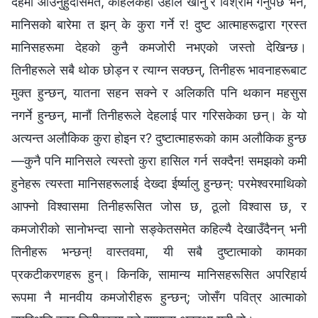
देहमा आउनुहुँदासमेत, कहिलेकहीँ उहाँले खानु र विश्राम गर्नुपर्छ भने,
मानिसको बारेमा त झन् के कुरा गर्ने र! दुष्ट आत्माहरूद्वारा ग्रस्त
मानिसहरूमा देहको कुनै कमजोरी नभएको जस्तो देखिन्छ।
तिनीहरूले सबै थोक छोड्न र त्याग्न सक्छन्, तिनीहरू भावनाहरूबाट
मुक्त हुन्छन्, यातना सहन सक्‍ने र अलिकति पनि थकान महसुस
नगर्ने हुन्छन्, मानौं तिनीहरूले देहलाई पार गरिसकेका छन्। के यो
अत्यन्त अलौकिक कुरा होइन र? दुष्टात्माहरूको काम अलौकिक हुन्छ
—कुनै पनि मानिसले त्यस्तो कुरा हासिल गर्न सक्दैन! समझको कमी
हुनेहरू त्यस्ता मानिसहरूलाई देख्दा ईर्ष्यालु हुन्छन्: परमेश्‍वरमाथिको
आफ्नो विश्‍वासमा तिनीहरूसित जोस छ, ठूलो विश्‍वास छ, र
कमजोरीको सानोभन्दा सानो सङ्केतसमेत कहिल्यै देखाउँदैनन् भनी
तिनीहरू भन्छन्! वास्तवमा, यी सबै दुष्टात्माको कामका
प्रकटीकरणहरू हुन्। किनकि, सामान्य मानिसहरूसित अपरिहार्य
रूपमा नै मानवीय कमजोरीहरू हुन्छन्; जोसँग पवित्र आत्माको