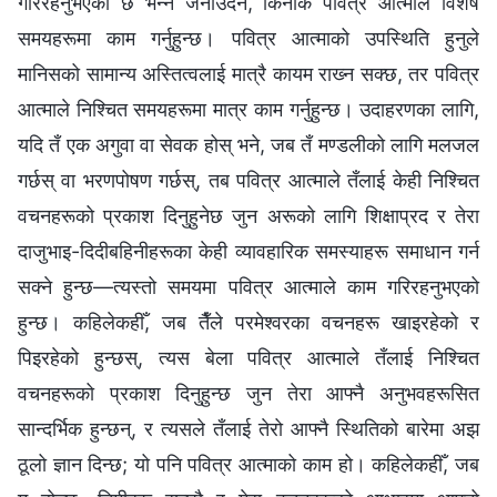
गरिरहनुभएको छ भन्‍ने जनाउँदैन, किनकि पवित्र आत्माले विशेष
समयहरूमा काम गर्नुहुन्छ। पवित्र आत्माको उपस्थिति हुनुले
मानिसको सामान्य अस्तित्वलाई मात्रै कायम राख्‍न सक्छ, तर पवित्र
आत्माले निश्‍चित समयहरूमा मात्र काम गर्नुहुन्छ। उदाहरणका लागि,
यदि तँ एक अगुवा वा सेवक होस् भने, जब तँ मण्डलीको लागि मलजल
गर्छस् वा भरणपोषण गर्छस्, तब पवित्र आत्माले तँलाई केही निश्‍चित
वचनहरूको प्रकाश दिनुहुनेछ जुन अरूको लागि शिक्षाप्रद र तेरा
दाजुभाइ-दिदीबहिनीहरूका केही व्यावहारिक समस्याहरू समाधान गर्न
सक्‍ने हुन्छ—त्यस्तो समयमा पवित्र आत्माले काम गरिरहनुभएको
हुन्छ। कहिलेकहीँ, जब तैँले परमेश्‍वरका वचनहरू खाइरहेको र
पिइरहेको हुन्छस्, त्यस बेला पवित्र आत्माले तँलाई निश्‍चित
वचनहरूको प्रकाश दिनुहुन्छ जुन तेरा आफ्नै अनुभवहरूसित
सान्दर्भिक हुन्छन्, र त्यसले तँलाई तेरो आफ्नै स्थितिको बारेमा अझ
ठूलो ज्ञान दिन्छ; यो पनि पवित्र आत्माको काम हो। कहिलेकहीँ, जब