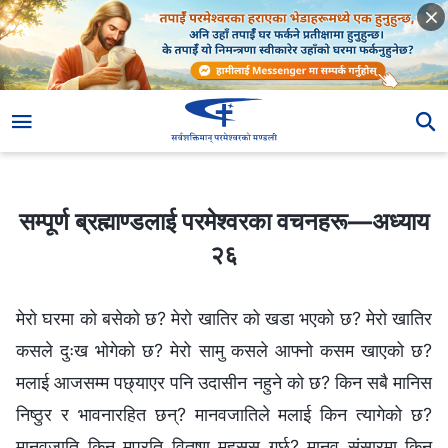
सम्पूर्ण ब्रह्माण्डलाई परमेश्‍वरका वचनहरू—अध्याय २६
सम्पूर्ण ब्रह्माण्डलाई परमेश्‍वरका वचनहरू—अध्याय
२६
मेरो घरमा को बसेको छ? मेरो खातिर को खडा भएको छ? मेरो खातिर
कसले दुःख भोगेको छ? मेरो सामु कसले आफ्नो कसम खाएको छ?
मलाई आजसम्म पछ्याएर पनि उदासीन नहुने को छ? किन सबै मानिस
निष्ठुर र भावनारहित छन्? मानवजातिले मलाई किन त्यागेको छ?
मानवजाति किन मप्रति वितृष्ण महसुस गर्छ? मानव संसारमा किन