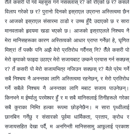
तैँले कसरी पो गर्व महसुस गर्न नसक्लास् र? को रोएको छ र? कसले
विलाप गरेको छ र? पुरानो दिनको इस्राएल उप्रान्त अस्तित्वमा छैन
र आजको इस्राएल संसारमा ठाडो र उच्‍च हुँदै उदाएको छ र सारा
मानवताको हृदयमा खडा भएको छ। आजको इस्राएलले निश्चय नै
मेरा मानिसहरूका कारण अस्तित्वको आधार प्राप्त गर्नेछ! हे, घृणित
मिश्र! तँ पक्कै पनि अझै मेरो प्रतिरोध गर्दैनस् नि? तैँले कसरी पो
मेरो कृपाको फाइदा उठाएर मेरो सजायबाट उम्कने प्रयास गर्न सक्छस्
र? तँ कसरी पो मेरो सजायभित्र नजिउन सक्छस् र? मैले प्रेम गर्ने
सबै निश्चय नै अनन्तका लागि अस्तित्वमा रहनेछन्, र मेरो प्रतिरोध
गर्ने सबैले निश्चय नै अनन्तका लागि मबाट सजाय पाउनेछन्।
किनभने म ईर्ष्यालु परमेश्‍वर हुँ र म सबै मानिसलाई तिनीहरूले गरेका
सबै कुराका निम्ति हल्का रूपमा छोड्नेछैन। म सारा पृथ्वीलाई
छानबिन गर्नेछु र संसारको पूर्वमा धार्मिकता, प्रताप, क्रोध र
सजायसहित देखा पर्दै, म अनगिन्ती मानिससामु आफूलाई प्रकाश