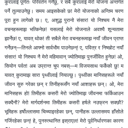
कुरालाई पूर्णतः परिवर्तन गर्नेछु, र सबै कुरालाई मेरो योजना अन्तर्गत
पर्ने तुल्याउनेछु। समय आइसकेको छ! मेरो योजनाको अन्तिम चरण
पूरा हुन लागेको छ। ए, अशुद्ध पुरानो संसार! यो निश्‍चय नै मेरा
वचनहरूमाझ भत्किनेछ! यसलाई मेरो योजनाले अवश्यै शून्यतामा
झार्नेछ! ए, यावत् थोक! ती सबैले मेरा वचनहरूमाझ नयाँ जीवन प्राप्त
गर्नेछन्—तिनले आफ्नो सार्वभौम पाउनेछन्! ए, पवित्र र निष्खोट नयाँ
संसार! यो निश्चय नै मेरो महिमावान् ज्योतिमाझ पुनर्जीवित हुनेछ! ओ,
सियोन पर्वत! अब उप्रान्त चुप नबस्—म विजयसाथ फर्केको छु! म
यावत् कुरामाझ सारा पृथ्वीलाई नियाल्छु। पृथ्वीका मानिसहरूले नयाँ
जीवन सुरु गरेका छन् र तिनीहरूसँग नयाँ आशाहरू छन्। ओ, मेरा
मानिसहरू हो! तिमीहरू कसरी मेरो ज्योतिमाझ जीवनमा फर्किआउन
सक्दैनौ? मेरो मार्गदर्शनमा तिमीहरू कसरी हर्षले नउफ्रन सक्छौ?
भूमिहरू हर्षोल्लासमा चिच्याइरहेका छन्, पानीहरू उल्लासमय हाँसोले
गर्जिरहेका छन्! हे, पुनरुत्थानित इस्राएल! मेरो पूर्वनिर्धारणका कारण