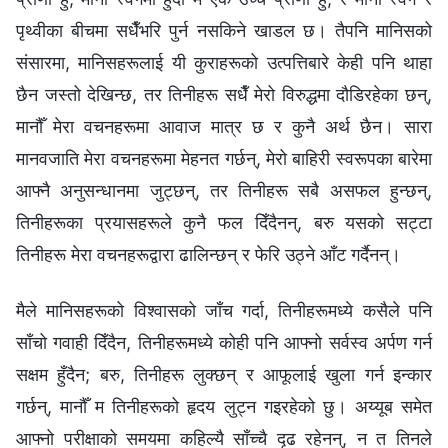
पृथ्वीका बीचमा सधैँभरि पुर्न नसकिने खाडल छ। तैपनि मानिसको
संसारमा, मानिसहरूलाई यी कुराहरूको उत्पत्तिबारे केही पनि थाहा
छैन जस्तो देखिन्छ, तर तिनीहरू सधैँ मेरो विरुद्धमा दौडिरहेका छन्,
मानौँ मेरा वचनहरूमा आवाज मात्र छ र कुनै अर्थ छैन। सारा
मानवजाति मेरा वचनहरूमा मेहनत गर्छन्, मेरो बाहिरी स्वरूपका बारेमा
आफ्नै अनुसन्धानमा जुट्छन्, तर तिनीहरू सबै असफल हुन्छन्,
तिनीहरूका प्रयासहरूले कुनै फल दिँदैनन्, बरु यसको सट्टा
तिनीहरू मेरा वचनहरूद्वारा ढालिन्छन् र फेरि उठ्ने आँट गर्दैनन्।
मैले मानिसहरूको विश्‍वासको जाँच गर्दा, तिनीहरूमध्ये कसैले पनि
साँचो गवाही दिँदैन, तिनीहरूमध्ये कोही पनि आफ्नो सर्वस्व अर्पण गर्न
सक्षम हुँदैन; बरु, तिनीहरू लुक्छन् र आफूलाई खुला गर्न इन्कार
गर्छन्, मानौँ म तिनीहरूको हृदय लुट्न गइरहेको छु। अय्यूब समेत
आफ्नो परीक्षाको समयमा कहिल्यै साँच्चै दृढ रहेनन्, न त तिनले