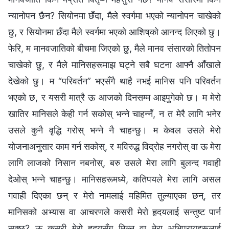
न्यानोपन छैन? सियोनमा छँदा, मैले स्वर्गमा भएको न्यानोपन चाखेको
छु, र सियोनमा छँदा मैले स्वर्गमा भएको आशिष्‌को आनन्द लिएको छु।
फेरि, म मानवजातिको बीचमा जिएको छु, मैले मानव संसारको तितोपन
चाखेको छु, र मैले मानिसहरूमाझ घट्ने सबै घटना आफ्नै आँखाले
देखेको छु। म “परिवर्तन” भएसँगै थाहै नभई मानिस पनि परिवर्तन
भएको छ, र यसरी मात्रै ऊ आजको दिनसम्म आइपुगेको छ। म मेरो
खातिर मानिसले केही गर्न सकोस् भन्ने चाहन्नँ, न त मेरै लागि भनेर
उसले कुनै वृद्धि गरोस् भन्ने नै चाहन्छु। म केवल उसले मेरो
योजनाअनुसार काम गर्न सकोस्, र मविरुद्ध विद्रोह नगरोस् वा ऊ मेरा
लागि लाजको निसान नबनोस्, बरु उसले मेरा लागि बुलन्द गवाही
देओस् भन्‍ने चाहन्छु। मानिसहरूमध्ये, कतिपयले मेरा लागि असल
गवाही दिएका छन् र मेरो नामलाई महिमित तुल्याएका छन्, तर
मानिसको अभ्यास वा आचरणले कसरी मेरो हृदयलाई सन्तुष्ट पार्न
सक्छ? ऊ कसरी मेरो हृदयसँग मिल्न वा मेरा अभिप्रायहरूलाई