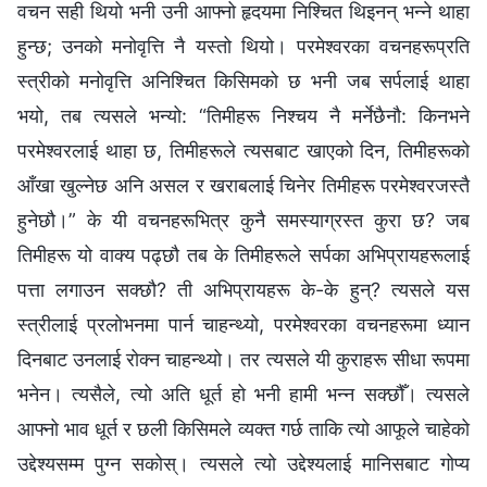
वचन सही थियो भनी उनी आफ्नो हृदयमा निश्‍चित थिइनन् भन्‍ने थाहा
हुन्छ; उनको मनोवृत्ति नै यस्तो थियो। परमेश्‍वरका वचनहरूप्रति
स्‍त्रीको मनोवृत्ति अनिश्‍चित किसिमको छ भनी जब सर्पलाई थाहा
भयो, तब त्यसले भन्यो: “तिमीहरू निश्‍चय नै मर्नेछैनौ: किनभने
परमेश्‍वरलाई थाहा छ, तिमीहरूले त्यसबाट खाएको दिन, तिमीहरूको
आँखा खुल्नेछ अनि असल र खराबलाई चिनेर तिमीहरू परमेश्‍वरजस्तै
हुनेछौ।” के यी वचनहरूभित्र कुनै समस्याग्रस्त कुरा छ? जब
तिमीहरू यो वाक्य पढ्छौ तब के तिमीहरूले सर्पका अभिप्रायहरूलाई
पत्ता लगाउन सक्छौ? ती अभिप्रायहरू के-के हुन्? त्यसले यस
स्‍त्रीलाई प्रलोभनमा पार्न चाहन्थ्यो, परमेश्‍वरका वचनहरूमा ध्यान
दिनबाट उनलाई रोक्‍न चाहन्थ्यो। तर त्यसले यी कुराहरू सीधा रूपमा
भनेन। त्यसैले, त्यो अति धूर्त हो भनी हामी भन्‍न सक्छौँ। त्यसले
आफ्नो भाव धूर्त र छली किसिमले व्यक्त गर्छ ताकि त्यो आफूले चाहेको
उद्देश्यसम्म पुग्‍न सकोस्। त्यसले त्यो उद्देश्यलाई मानिसबाट गोप्‍य