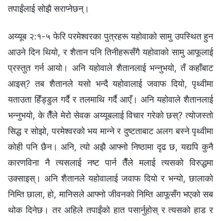
तपाईंलाई सोझै सराप्‍नेछन्।
अय्यूब २:१-५ फेरि परमेश्‍वरका पुत्रहरू यहोवाको सामु उपस्थित हुन
आउने दिन थियो, र शैतान पनि तिनीहरूसँगै यहोवाको सामु आफूलाई
प्रस्तुत गर्न आयो। अनि यहोवाले शैतानलाई भन्‍नुभयो, तँ कहाँबाट
आइस्? तब शैतानले यसो भन्दै यहोवालाई जवाफ दियो, पृथ्वीमा
यताउता हिँड्डुल गर्दै र तलमाथि गर्दै आएँ। अनि यहोवाले शैतानलाई
भन्‍नुभयो, के तैँले मेरो सेवक अय्यूबलाई विचार गरेको छस्? त्योजस्तो
सिद्ध र सोझो, परमेश्‍वरको भय मान्‍ने र दुष्टताबाट अलग बस्‍ने पृथ्वीमा
कोही पनि छैन। अनि, त्यो अझै आफ्नो निष्ठामा दृढ छ, यद्यपि कुनै
कारणविना नै त्यसलाई नष्ट पार्न तैँले मलाई त्यसको विरुद्धमा
उक्साइस्। अनि शैतानले यहोवालाई जवाफ दियो र भन्यो, छालाको
निम्ति छाला, हो, मानिसले आफ्नो जीवनको निम्ति आफूसँग भएको सब
थोक दिनेछ। तर अहिले तपाईंको हात पसार्नुहोस् र त्यसको हाड र