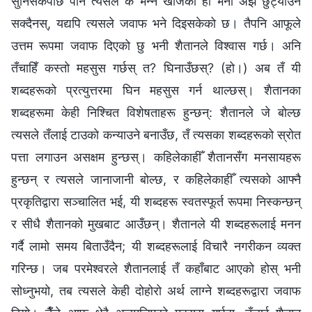
सुनिसकेपछि पनि त्यसले के भन्‍न खोजेको हो भनी अझै छुट्याउन
सक्दैनस्, यद्यपि त्यसले जवाफ भने दिइसकेको छ। तैपनि आफूले
उत्तम रूपमा जवाफ दिएको छु भनी शैतानले विश्‍वास गर्छ। अनि
तँचाहिँ कस्तो महसुस गर्छस् त? घिनाउँछस्? (हो।) अब तँ यी
शब्दहरूको प्रत्युत्तरमा घिन महसुस गर्न थाल्छस्। शैतानका
शब्दहरूमा केही निश्‍चित विशेषताहरू हुन्छन्: शैतानले जे बोल्छ
त्यसले तँलाई टाउको कन्याउने बनाउँछ, तँ त्यसका शब्दहरूको स्रोत
पत्ता लगाउन असक्षम हुन्छस्। कहिलेकाहीँ शैतानसँग मनसायहरू
हुन्छन् र त्यसले जानाजानी बोल्छ, र कहिलेकाहीँ त्यसको आफ्नै
प्रकृतिद्वारा सञ्‍चालित भई, यी शब्दहरू स्वतस्फूर्त रूपमा निस्कन्छन्
र सीधै शैतानको मुखबाट आउँछन्। शैतानले यी शब्दहरूलाई मनन
गर्दै लामो समय बिताउँदैन; यी शब्दहरूलाई विचारै नगरीकन व्यक्त
गरिन्छ। जब परमेश्‍वरले शैतानलाई तँ कहाँबाट आएको होस् भनी
सोध्‍नुभयो, तब त्यसले केही दोहोरो अर्थ लाग्‍ने शब्दहरूद्वारा जवाफ