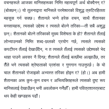
वचनहरूले आजका मानिसहरूका निम्ति महत्वपूर्ण अर्थ बोक्दैनन् र?
(बोक्छन्।) यो तुलनाद्वारा मानिसले परमेश्‍वरको विशुद्ध त्रुटिरहितता
महसुस गर्न सक्छ। शैतानले भन्‍ने हरेक वचन, साथै शैतानका
मनसायहरू, त्यसको उद्देश्य र त्यसले बोल्‍ने तरिका—ती सबै अशुद्ध
छन्। शैतानको बोल्ने तरिकाको मुख्य विशेषता के हो? शैतानले तँलाई
लोभ्याउनको निम्ति शब्‍द-छलको प्रयोग गर्छ, त्यसले त्यसको
कपटीपन तँलाई देखाउँदैन, न त त्यसले तँलाई त्यसको उद्देश्यको भेद
थाहा पाउने अवसर नै दिन्छ; शैतानले तँलाई बल्छीमा अल्झाउँछ, तर
तैँले भने त्यसको श्रेष्ठताको प्रशंसा र गुणगान गाउनुपर्छ। के यो
चाल शैतानको रोजाइको अभ्यस्त तरिका होइन र? (हो।) अब हामी
शैतानका अरू कुन-कुन वचन र अभिव्यक्तिहरूले त्यसको दुष्‍ट रूप
मानिसलाई देखाउँछन् भनी अवलोकन गर्नेछौँ। हामी पवित्रशास्‍त्रबाट
थप केही खण्डहरू पढौं।