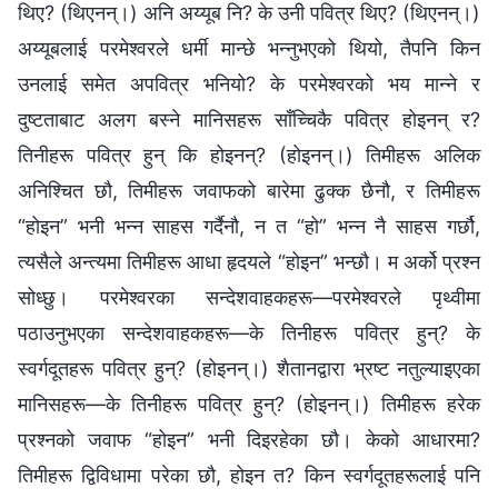
थिए? (थिएनन्।) अनि अय्यूब नि? के उनी पवित्र थिए? (थिएनन्।)
अय्यूबलाई परमेश्‍वरले धर्मी मान्छे भन्‍नुभएको थियो, तैपनि किन
उनलाई समेत अपवित्र भनियो? के परमेश्‍वरको भय मान्‍ने र
दुष्‍टताबाट अलग बस्‍ने मानिसहरू साँच्‍चिकै पवित्र होइनन् र?
तिनीहरू पवित्र हुन् कि होइनन्? (होइनन्।) तिमीहरू अलिक
अनिश्‍चित छौ, तिमीहरू जवाफको बारेमा ढुक्‍क छैनौ, र तिमीहरू
“होइन” भनी भन्‍न साहस गर्दैनौ, न त “हो” भन्‍न नै साहस गर्छौ,
त्यसैले अन्त्यमा तिमीहरू आधा हृदयले “होइन” भन्छौ। म अर्को प्रश्‍न
सोध्छु। परमेश्‍वरका सन्देशवाहकहरू—परमेश्‍वरले पृथ्‍वीमा
पठाउनुभएका सन्देशवाहकहरू—के तिनीहरू पवित्र हुन्? के
स्वर्गदूतहरू पवित्र हुन्? (होइनन्।) शैतानद्वारा भ्रष्‍ट नतुल्याइएका
मानिसहरू—के तिनीहरू पवित्र हुन्? (होइनन्।) तिमीहरू हरेक
प्रश्‍नको जवाफ “होइन” भनी दिइरहेका छौ। केको आधारमा?
तिमीहरू द्विविधामा परेका छौ, होइन त? किन स्वर्गदूतहरूलाई पनि