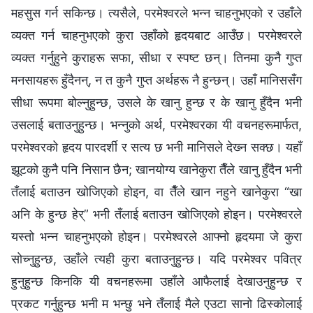
महसुस गर्न सकिन्छ। त्यसैले, परमेश्‍वरले भन्‍न चाहनुभएको र उहाँले
व्यक्त गर्न चाहनुभएको कुरा उहाँको हृदयबाट आउँछ। परमेश्‍वरले
व्यक्त गर्नुहुने कुराहरू सफा, सीधा र स्पष्‍ट छन्। तिनमा कुनै गुप्‍त
मनसायहरू हुँदैनन्, न त कुनै गुप्त अर्थहरू नै हुन्छन्। उहाँ मानिससँग
सीधा रूपमा बोल्‍नुहुन्छ, उसले के खानु हुन्छ र के खानु हुँदैन भनी
उसलाई बताउनुहुन्छ। भन्‍नुको अर्थ, परमेश्‍वरका यी वचनहरूमार्फत,
परमेश्‍वरको हृदय पारदर्शी र सत्य छ भनी मानिसले देख्‍न सक्छ। यहाँ
झूटको कुनै पनि निसान छैन; खानयोग्य खानेकुरा तैँले खानु हुँदैन भनी
तँलाई बताउन खोजिएको होइन, वा तैँले खान नहुने खानेकुरा “खा
अनि के हुन्छ हेर्” भनी तँलाई बताउन खोजिएको होइन। परमेश्‍वरले
यस्तो भन्‍न चाहनुभएको होइन। परमेश्‍वरले आफ्नो हृदयमा जे कुरा
सोच्‍नुहुन्छ, उहाँले त्यही कुरा बताउनुहुन्छ। यदि परमेश्‍वर पवित्र
हुनुहुन्छ किनकि यी वचनहरूमा उहाँले आफैलाई देखाउनुहुन्छ र
प्रकट गर्नुहुन्छ भनी म भन्‍छु भने तँलाई मैले एउटा सानो ढिस्कोलाई