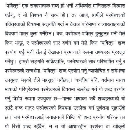
“पवित्र” एक सकारात्मक शब्द हो भनी अधिकांश मानिसहरू विश्‍वास
गर्छन्, र यो निश्‍चय नै सत्य हो। तर आज, हामीले परमेश्‍वरको
पवित्रताको विषयमा सङ्‍गति गर्दा म केवल परिभाषा र व्याख्याहरूको
विषयमा मात्र कुरा गर्नेछैन। बरु, परमेश्‍वर पवित्र हुनुहुन्छ भनी मैले
किन भन्छु, र परमेश्‍वरको सार वर्णन गर्न मैले किन “पवित्र” शब्द
प्रयोग गर्छु भनी तँलाई देखाउन प्रमाणको रूपमा तथ्यहरू प्रस्तुत
गर्नेछु। हाम्रो सङ्‍गति सकिएपछि, परमेश्‍वरको सार परिभाषित गर्नु र
परमेश्‍वरको सन्दर्भमा “पवित्र” शब्द प्रयोग गर्नु न्यायोचित र सबैभन्दा
उपयुक्त भएको तैँले महसुस गर्नेछस्। कम्तीमा पनि, वर्तमान मानव
भाषाको परिप्रेक्ष्यमा परमेश्‍वरको विषयमा उल्लेख गर्न यो शब्द प्रयोग
गर्नु विशेष रूपमा उपयुक्त छ—मानव भाषाका सबै शब्दहरूमध्ये यो
एउटै शब्द मात्र परमेश्‍वरको विषयमा उल्लेख गर्न पूर्णतया सुहाउँदो
छ। जब परमेश्‍वरलाई जनाउनको निम्ति यो शब्द प्रयोग गरिन्छ तब
यो रित्तो शब्द रहँदैन, न त यो आधारहीन प्रशंसा वा खोक्रो