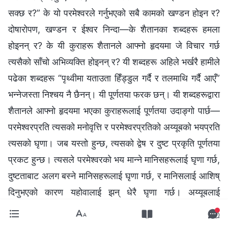
सक्छ र?” के यो परमेश्‍वरले गर्नुभएको सबै कामको खण्डन होइन र?
दोषारोपण, खण्डन र ईश्‍वर निन्दा—के शैतानका शब्दहरू हमला
होइनन् र? के यी कुराहरू शैतानले आफ्नो हृदयमा जे विचार गर्छ
त्यसैको साँचो अभिव्यक्ति होइनन् र? यी शब्दहरू अहिले भर्खरै हामीले
पढेका शब्दहरू “पृथ्वीमा यताउता हिँड्डुल गर्दै र तलमाथि गर्दै आएँ”
भन्‍नेजस्ता निश्‍चय नै छैनन्। यी पूर्णतया फरक छन्। यी शब्दहरूद्वारा
शैतानले आफ्नो हृदयमा भएका कुराहरूलाई पूर्णतया उदाङ्गो पार्छ—
परमेश्‍वरप्रति त्यसको मनोवृत्ति र परमेश्‍वरप्रतिको अय्यूबको भयप्रति
त्यसको घृणा। जब यस्तो हुन्छ, त्यसको द्वेष र दुष्‍ट प्रकृति पूर्णतया
प्रकट हुन्छ। त्यसले परमेश्‍वरको भय मान्‍ने मानिसहरूलाई घृणा गर्छ,
दुष्‍टताबाट अलग बस्‍ने मानिसहरूलाई घृणा गर्छ, र मानिसलाई आशिष्
दिनुभएको कारण यहोवालाई झन् धेरै घृणा गर्छ। अय्यूबलाई
परमेश्‍वरले आफ्नै हातले माथि उठाउनुभएको थियो, र शैतान
अय्यूबलाई विनाश गर्न, उसलाई बरबाद पार्न यो अवसर उपयोग गर्न