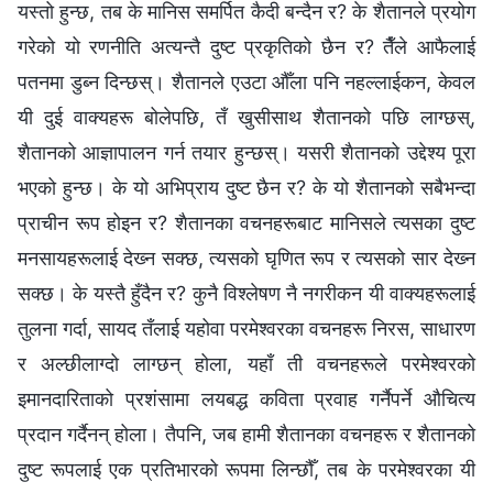
यस्तो हुन्छ, तब के मानिस समर्पित कैदी बन्दैन र? के शैतानले प्रयोग
गरेको यो रणनीति अत्यन्तै दुष्ट प्रकृतिको छैन र? तैँले आफैलाई
पतनमा डुब्‍न दिन्छस्। शैतानले एउटा औँला पनि नहल्लाईकन, केवल
यी दुई वाक्यहरू बोलेपछि, तँ खुसीसाथ शैतानको पछि लाग्छस्,
शैतानको आज्ञापालन गर्न तयार हुन्छस्। यसरी शैतानको उद्देश्य पूरा
भएको हुन्छ। के यो अभिप्राय दुष्‍ट छैन र? के यो शैतानको सबैभन्दा
प्राचीन रूप होइन र? शैतानका वचनहरूबाट मानिसले त्यसका दुष्‍ट
मनसायहरूलाई देख्‍न सक्छ, त्यसको घृणित रूप र त्यसको सार देख्‍न
सक्छ। के यस्तै हुँदैन र? कुनै विश्‍लेषण नै नगरीकन यी वाक्यहरूलाई
तुलना गर्दा, सायद तँलाई यहोवा परमेश्‍वरका वचनहरू निरस, साधारण
र अल्छीलाग्‍दो लाग्छन् होला, यहाँ ती वचनहरूले परमेश्‍वरको
इमानदारिताको प्रशंसामा लयबद्ध कविता प्रवाह गर्नैपर्ने औचित्य
प्रदान गर्दैनन् होला। तैपनि, जब हामी शैतानका वचनहरू र शैतानको
दुष्‍ट रूपलाई एक प्रतिभारको रूपमा लिन्छौँ, तब के परमेश्‍वरका यी