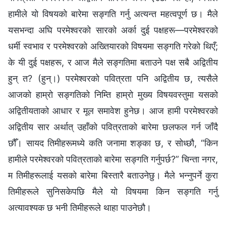
हामीले यो विषयको बारेमा सङ्‍गति गर्नु अत्यन्त महत्वपूर्ण छ। मैले
यसभन्दा अघि परमेश्‍वरको सारको अर्का दुई पक्षहरू—परमेश्‍वरको
धर्मी स्वभाव र परमेश्‍वरको अख्तियारको विषयमा सङ्‍गति गरेको थिएँ;
के यी दुई पक्षहरू, र आज मैले सङ्‍गतिमा बताउने पक्ष सबै अद्वितीय
हुन् त? (हुन्।) परमेश्‍वरको पवित्रता पनि अद्वितीय छ, त्यसैले
आजको हाम्रो सङ्‍गतिको निम्ति हाम्रो मुख्य विषयवस्तुमा यसको
अद्वितीयताको आधार र मूल समावेश हुनेछ। आज हामी परमेश्‍वरको
अद्वितीय सार अर्थात् उहाँको पवित्रताको बारेमा छलफल गर्न जाँदै
छौँ। सायद तिमीहरूमध्ये कति जनामा शङ्का छ, र सोध्छौ, “किन
हामीले परमेश्‍वरको पवित्रताको बारेमा सङ्‍गति गर्नुपर्छ?” चिन्ता नगर,
म तिमीहरूलाई यसको बारेमा बिस्तारै बताउनेछु। मैले भन्‍नुपर्ने कुरा
तिमीहरूले सुनिसकेपछि मैले यो विषयमा किन सङ्‍गति गर्नु
अत्यावश्यक छ भनी तिमीहरूले थाहा पाउनेछौ।