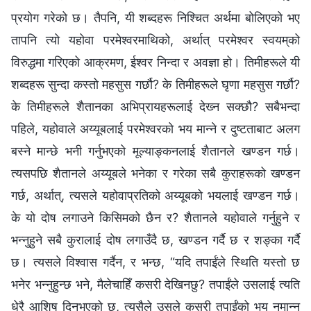
प्रयोग गरेको छ। तैपनि, यी शब्दहरू निश्‍चित अर्थमा बोलिएको भए
तापनि त्यो यहोवा परमेश्‍वरमाथिको, अर्थात् परमेश्‍वर स्वयम्‌को
विरुद्धमा गरिएको आक्रमण, ईश्‍वर निन्दा र अवज्ञा हो। तिमीहरूले यी
शब्दहरू सुन्दा कस्तो महसुस गर्छौ? के तिमीहरूले घृणा महसुस गर्छौ?
के तिमीहरूले शैतानका अभिप्रायहरूलाई देख्‍न सक्छौ? सबैभन्दा
पहिले, यहोवाले अय्यूबलाई परमेश्‍वरको भय मान्‍ने र दुष्टताबाट अलग
बस्‍ने मान्छे भनी गर्नुभएको मूल्याङ्कनलाई शैतानले खण्डन गर्छ।
त्यसपछि शैतानले अय्यूबले भनेका र गरेका सबै कुराहरूको खण्डन
गर्छ, अर्थात्, त्यसले यहोवाप्रतिको अय्यूबको भयलाई खण्डन गर्छ।
के यो दोष लगाउने किसिमको छैन र? शैतानले यहोवाले गर्नुहुने र
भन्‍नुहुने सबै कुरालाई दोष लगाउँदै छ, खण्डन गर्दै छ र शङ्‍का गर्दै
छ। त्यसले विश्‍वास गर्दैन, र भन्छ, “यदि तपाईंले स्थिति यस्तो छ
भनेर भन्‍नुहुन्छ भने, मैलेचाहिँ कसरी देखिनछु? तपाईंले उसलाई त्यति
धेरै आशिष् दिनुभएको छ, त्यसैले उसले कसरी तपाईंको भय नमान्‍न