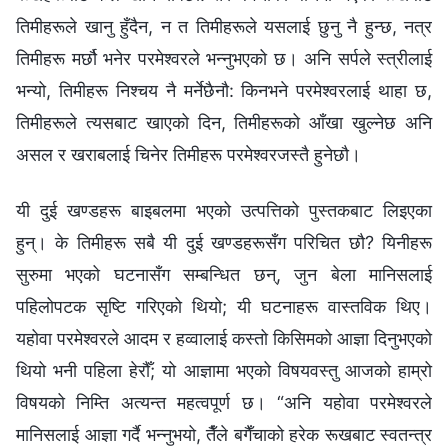
तिमीहरूले खानु हुँदैन, न त तिमीहरूले यसलाई छुनु नै हुन्छ, नत्र
तिमीहरू मर्छौ भनेर परमेश्‍वरले भन्‍नुभएको छ। अनि सर्पले स्‍त्रीलाई
भन्यो, तिमीहरू निश्‍चय नै मर्नेछैनौ: किनभने परमेश्‍वरलाई थाहा छ,
तिमीहरूले त्यसबाट खाएको दिन, तिमीहरूको आँखा खुल्नेछ अनि
असल र खराबलाई चिनेर तिमीहरू परमेश्‍वरजस्तै हुनेछौ।
यी दुई खण्डहरू बाइबलमा भएको उत्पत्तिको पुस्तकबाट लिइएका
हुन्। के तिमीहरू सबै यी दुई खण्डहरूसँग परिचित छौ? यिनीहरू
सुरुमा भएको घटनासँग सम्बन्धित छन्, जुन बेला मानिसलाई
पहिलोपटक सृष्‍टि गरिएको थियो; यी घटनाहरू वास्तविक थिए।
यहोवा परमेश्‍वरले आदम र हव्वालाई कस्तो किसिमको आज्ञा दिनुभएको
थियो भनी पहिला हेरौँ; यो आज्ञामा भएको विषयवस्तु आजको हाम्रो
विषयको निम्ति अत्यन्त महत्वपूर्ण छ। “अनि यहोवा परमेश्‍वरले
मानिसलाई आज्ञा गर्दै भन्‍नुभयो, तैँले बगैँचाको हरेक रूखबाट स्वतन्त्र