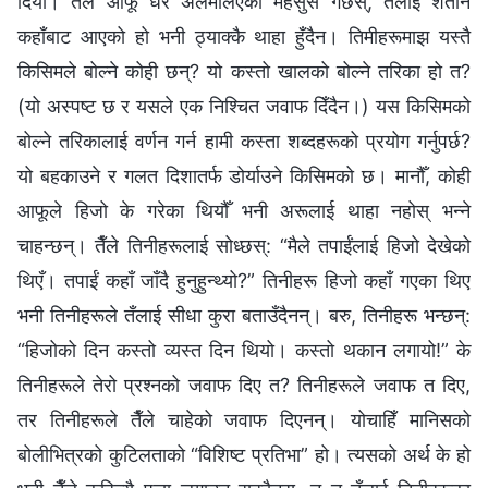
दियो। तैँले आफू धेरै अलमलिएको महसुस गर्छस्, तँलाई शैतान
कहाँबाट आएको हो भनी ठ्याक्‍कै थाहा हुँदैन। तिमीहरूमाझ यस्तै
किसिमले बोल्‍ने कोही छन्? यो कस्तो खालको बोल्ने तरिका हो त?
(यो अस्पष्ट छ र यसले एक निश्‍चित जवाफ दिँदैन।) यस किसिमको
बोल्‍ने तरिकालाई वर्णन गर्न हामी कस्ता शब्दहरूको प्रयोग गर्नुपर्छ?
यो बहकाउने र गलत दिशातर्फ डोर्याउने किसिमको छ। मानौँ, कोही
आफूले हिजो के गरेका थियौँ भनी अरूलाई थाहा नहोस् भन्‍ने
चाहन्छन्। तैँले तिनीहरूलाई सोध्छस्: “मैले तपाईंलाई हिजो देखेको
थिएँ। तपाईं कहाँ जाँदै हुनुहुन्थ्यो?” तिनीहरू हिजो कहाँ गएका थिए
भनी तिनीहरूले तँलाई सीधा कुरा बताउँदैनन्। बरु, तिनीहरू भन्छन्:
“हिजोको दिन कस्तो व्यस्त दिन थियो। कस्तो थकान लगायो!” के
तिनीहरूले तेरो प्रश्‍नको जवाफ दिए त? तिनीहरूले जवाफ त दिए,
तर तिनीहरूले तैँले चाहेको जवाफ दिएनन्। योचाहिँ मानिसको
बोलीभित्रको कुटिलताको “विशिष्ट प्रतिभा” हो। त्यसको अर्थ के हो