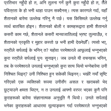
प्रतिभार नहुँदो हो त, अनि तुलना गर्ने कुनै कुरा नहुँदो हो त, तैँले
पवित्रता के हो भनी थाहा पाउन सक्दैनस्। त्यस कारणले गर्दा, यहाँ
शैतानको बारेमा उल्लेख गरिनु नै पर्छ। यस किसिमले उल्लेख गर्नु
व्यर्थ बातचित होइन। शैतानको बोली र कामहरूद्वारा हामी शैतानले
कसरी काम गर्छ, शैतानले कसरी मानवजातिलाई भ्रष्‍ट तुल्याउँछ, र
शैतानको प्रकृति र मुहार कस्तो छ भनी हामी देख्‍नेछौँ। त्यसो भए,
स्‍त्रीले सर्पलाई के भनिन् त? यहोवा परमेश्‍वरले आफूलाई भन्‍नुभएको
कुरा स्‍त्रीले सर्पलाई पुनः सुनाइन्। जब उनले यी वचनहरू भनिन्,
तब के परमेश्‍वरले उनलाई भन्‍नुभएको कुरा सत्य थियो भन्‍नेबारेमा उनी
निश्‍चित थिइन्? उनी निश्‍चित हुन सकेकी थिइनन्। भर्खरै नयाँ सृष्‍टि
गरिएको एक व्यक्तिको रूपमा उनीसँग असल र खराबको भेद
छुट्याउने क्षमता थिएन, न त उनलाई आफ्नो वरपर भएका कुनै पनि
कुराहरूको बारेमा संज्ञानात्मक अनुभूति नै थियो। उनले सर्पलाई
भनेका कुराहरूको आधारमा मूल्याङ्कन गर्दा परमेश्‍वरले भन्‍नुभएको