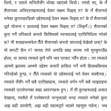
थियो, र उसले सजिलैसँग धोखा खाएको थियो। त्यसो भए, के तँ
शैतानका अभिप्रायहरूलाई देख्‍न सक्षम थिइस् त? के तँ शैतानले
भनेका कुरापछाडिको उद्देश्यलाई देख्‍न सक्षम थिइस् त? के तँ शैतानको
धूर्त योजना र छललाई देख्‍न सक्षम थिइस् त? (थिइनँ।) शैतानको
कुरा गर्ने तरिकाले कस्तो किसिमको स्वभावलाई प्रतिनिधित्व गरेको
छ? यी शब्दहरूमार्फत तैँले शैतानको कस्तो सारलाई देखेको छस्? के
यो कपटी छैन र? सायद तेरो अगाडि बाह्य रूपमा त्यो मुस्कुराउँछ
होला, वा सायद त्यसले कुनै पनि भाव प्रकट गर्दैन होला। तर त्यसले
आफ्नो हृदयमा आफ्नो उद्देश्य कसरी हासिल गर्ने भनी हिसाबकिताब
गरिरहेको हुन्छ, र तैँले त्यसको यो उद्देश्यलाई भने देख्‍न सक्दैनस्।
त्यसले तँसँग गर्ने सबै प्रतिज्ञाहरू, त्यसले वर्णन गर्ने सबै फाइदाहरू
त्यसको प्रलोभनका बाह्य आवरणहरू हुन्। तँ ती कुराहरूलाई असल
देख्छस्, त्यसैले तँ परमेश्‍वरले भन्‍नुभएको भन्दा त्यसले भनेको कुरा
अझ बढी उपयोगी, अझ बढी महत्वपूर्ण भएको महसुस गर्छस्। जब