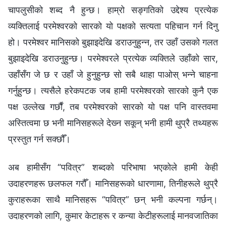
चापलुसीको शब्द नै हुन्छ। हाम्रो सङ्‍गतिको उद्देश्य प्रत्येक
व्यक्तिलाई परमेश्‍वरको सारको यो पक्षको सत्यता पहिचान गर्न दिनु
हो। परमेश्‍वर मानिसको बुझाइदेखि डराउनुहुन्‍न, तर उहाँ उसको गलत
बुझाइदेखि डराउनुहुन्छ। परमेश्‍वरले प्रत्येक व्यक्तिले उहाँको सार,
उहाँसँग जे छ र उहाँ जे हुनुहुन्छ सो सबै थाहा पाओस् भन्‍ने चाहना
गर्नुहुन्छ। त्यसैले हरेकपटक जब हामी परमेश्‍वरको सारको कुनै एक
पक्ष उल्लेख गर्छौं, तब परमेश्‍वरको सारको यो पक्ष पनि वास्तवमा
अस्तित्वमा छ भनी मानिसहरूले देख्‍न सकून् भनी हामी थुप्रै तथ्यहरू
प्रस्तुत गर्न सक्छौँ।
अब हामीसँग “पवित्र” शब्दको परिभाषा भएकोले हामी केही
उदाहरणहरू छलफल गरौँ। मानिसहरूको धारणामा, तिनीहरूले थुप्रै
कुराहरूका साथै मानिसहरू “पवित्र” छन् भनी कल्‍पना गर्छन्।
उदाहरणको लागि, कुमार केटाहरू र कन्या केटीहरूलाई मानवजातिका