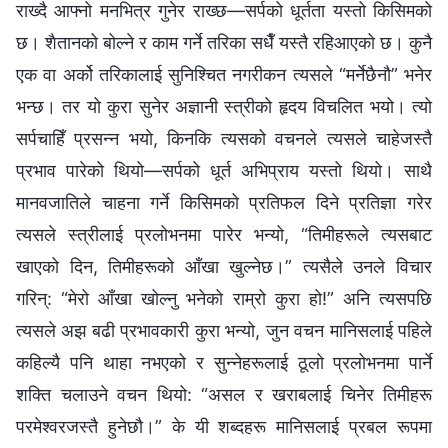
राख्दै आफ्नो मनभित्र गुनेर राख्छ—सर्पको धूर्तता यस्तो किसिमको
छ। शैतानको बोल्‍ने र काम गर्ने तरिका सधैँ यस्तै रहिआएको छ। कुनै
एक वा अर्को तरिकालाई सुनिश्‍चित नगरीकन त्यसले “मर्नेछैनौ” भनेर
भन्छ। तर यो कुरा सुनेर अज्ञानी स्‍त्रीको हृदय विचलित भयो। त्यो
सर्पचाहिँ प्रसन्‍न भयो, किनकि त्यसको वचनले त्यसले चाहेजस्तै
प्रभाव पारेको थियो—सर्पको धूर्त अभिप्राय यस्तो थियो। साथै
मानवजातिले चाहना गर्ने किसिमको प्रतिफल दिने प्रतिज्ञा गरेर
त्यसले स्‍त्रीलाई प्रलोभनमा पारेर भन्यो, “तिमीहरूले त्यसबाट
खाएको दिन, तिमीहरूको आँखा खुल्नेछ।” त्यसैले उनले विचार
गरिन्: “मेरो आँखा खोल्‍नु भनेको राम्रो कुरा हो!” अनि त्यसपछि
त्यसले अझ बढी प्रभावकारी कुरा भन्यो, जुन वचन मानिसलाई पहिले
कहिल्यै पनि थाहा नभएको र सुन्‍नेहरूलाई ठूलो प्रलोभनमा पार्ने
शक्ति चलाउने वचन थियो: “असल र खराबलाई चिनेर तिमीहरू
परमेश्‍वरजस्तै हुनेछौ।” के यी शब्दहरू मानिसलाई प्रबल रूपमा