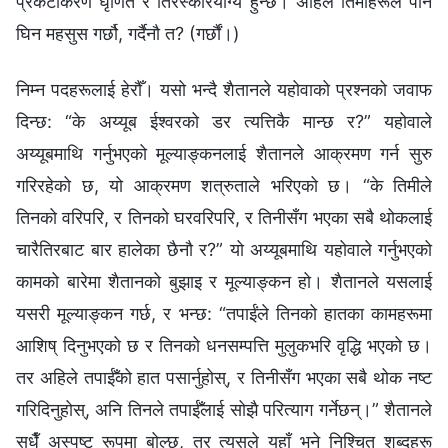
प्रकटीकरण घृणित र तिरस्कारयोग्य हुन्छ। अहिले तिमीहरूले पनि
घिन महसुस गर्छौ, गर्दैनौ त? (गर्छौं।)
निम्‍न पदहरूलाई हेरौँ। यसो भन्दै शैतानले यहोवाको प्रश्‍नको जवाफ
दिन्छ: “के अय्यूब ईश्‍वरको डर त्यत्तिकै मान्छ र?” यहोवाले
अय्यूबमाथि गर्नुभएको मूल्याङ्कनलाई शैतानले आक्रमण गर्न सुरु
गरिरहेको छ, यो आक्रमण शत्रुताले भरिएको छ। “के तिमीले
तिनको वरिपरि, र तिनको घरवरिपरि, र तिनीसँग भएका सबै थोकलाई
चारैतिरबाट बार हालेका छैनौ र?” यो अय्यूबमाथि यहोवाले गर्नुभएको
कामको बारेमा शैतानको बुझाइ र मूल्याङ्कन हो। शैतानले यसलाई
यसरी मूल्याङ्कन गर्छ, र भन्छ: “तपाईंले तिनको हातका कामहरूमा
आशिष्‌ दिनुभएको छ र तिनको धनसम्पत्ति मुलुकभरि वृद्धि भएको छ।
तर अहिले तपाईँको हात पसार्नुहोस्, र तिनीसँग भएका सबै थोक नष्ट
गरिदिनुहोस्, अनि तिनले तपाईँलाई सोझै परित्याग गर्नेछन्।” शैतानले
सधैँ अस्पष्ट रूपमा बोल्छ, तर त्यसले यहाँ भने निश्‍चित शब्दहरू