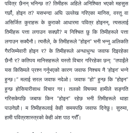
पवित्र छैनन् भनिन्छ त? तिमीहरू अहिले अनिश्‍चित भएको महसुस
गर्छौ, होइन त? यसभन्दा अघि उल्लेख गरिएका मानिस, वस्तु वा
असिर्जित कुराहरू के कुराको आधारमा पवित्र होइनन्, त्यसलाई
तिमीहरू पत्ता लगाउन सक्छौ? म निश्‍चित छु कि तिमीहरूले पत्ता
लगाउन सक्दैनौ। त्यसैले, के तिमीहरूले “होइन” भनी भन्‍नु अलिकति
गैरजिम्मेवारी होइन र? के तिमीहरूले अन्धाधुन्ध जवाफ दिइरहेका
छैनौ र? कतिपय मानिसहरूले यस्तो विचार गरिरहेका छन्: “तपाईंले
यस किसिमले प्रश्‍न गर्नुभएको कारण जवाफ निश्‍चय नै ‘होइन’ भन्‍ने
हुन्छ।” मलाई सरल जवाफ नदेओ। जवाफ “हो” हुन्छ कि “होइन”
हुन्छ होसियारीसाथ विचार गर। तलको विषयमा हामीले सङ्‍गति
गरिसकेपछि जबाफ किन “होइन” रहेछ भनी तिमीहरूले थाहा
पाउनेछौ। म तिमीहरूलाई केही समयपछि जवाफ दिनेछु। सुरुमा,
हामी पवित्रशास्‍त्रको केही अंश पाठ गरौँ।