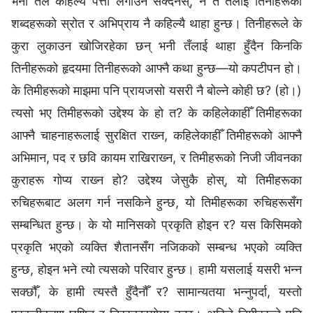
भनी तैँले कहिल्यै पत्ता लगाउन सक्दैनस्, न त तँलाई तिनीहरूका
शब्दहरूको स्रोत र अभिप्राय नै कहिल्यै थाहा हुन्छ। तिनीहरूले के
कुरा लुकाउन खोजिरहेका छन् भनी तँलाई थाहा हुँदैन किनकि
तिनीहरूको हृदयमा तिनीहरूको आफ्‍नै कथा हुन्छ—यो कपटीपन हो।
के तिमीहरूको माझमा पनि प्रायजसो यसरी नै बोल्ने कोही छ? (हो।)
त्यसो भए तिमीहरूको उद्देश्य के हो त? के कहिलेकाहीँ तिमीहरूका
आफ्नै चाहनाहरूलाई सुरक्षित राख्‍न, कहिलेकाहीँ तिमीहरूको आफ्नै
अभिमान, पद र छवि कायम राखिराख्‍न, र तिमीहरूको निजी जीवनका
कुराहरू गोप्य राख्‍न हो? उद्देश्य जेसुकै होस्, यो तिमीहरूका
रुचिहरूबाट अलग गर्न नसकिने हुन्छ, यो तिमीहरूका रुचिहरूसँग
सम्बन्धित हुन्छ। के यो मानिसको प्रकृति होइन र? यस किसिमको
प्रकृति भएको व्यक्ति शैतानसँग नजिकको सम्बन्ध भएको व्यक्ति
हुन्छ, होइन भने त्यो त्यसको परिवार हुन्छ। हामी यसलाई यसरी भन्‍न
सक्छौँ, के हामी त्यस्तै हुँदैनौँ र? सामान्यतया भन्‍नुपर्दा, यस्तो