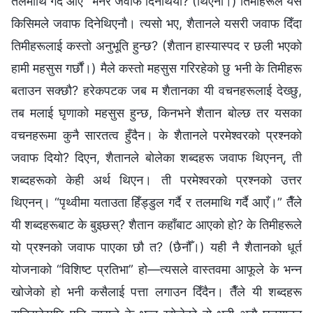
तलमाथि गर्दै आएँ” भनेर जवाफ दिनेथियौ? (थिएनौ।) तिमीहरूले यस
किसिमले जवाफ दिनेथिएनौ। त्यसो भए, शैतानले यसरी जवाफ दिँदा
तिमीहरूलाई कस्तो अनुभूति हुन्छ? (शैतान हास्यास्पद र छली भएको
हामी महसुस गर्छौं।) मैले कस्तो महसुस गरिरहेको छु भनी के तिमीहरू
बताउन सक्छौ? हरेकपटक जब म शैतानका यी वचनहरूलाई देख्छु,
तब मलाई घृणाको महसुस हुन्छ, किनभने शैतान बोल्छ तर यसका
वचनहरूमा कुनै सारतत्व हुँदैन। के शैतानले परमेश्‍वरको प्रश्‍नको
जवाफ दियो? दिएन, शैतानले बोलेका शब्दहरू जवाफ थिएनन्, ती
शब्दहरूको केही अर्थ थिएन। ती परमेश्‍वरको प्रश्‍नको उत्तर
थिएनन्। “पृथ्वीमा यताउता हिँड्डुल गर्दै र तलमाथि गर्दै आएँ।” तैँले
यी शब्‍दहरूबाट के बुझ्छस्? शैतान कहाँबाट आएको हो? के तिमीहरूले
यो प्रश्‍नको जवाफ पाएका छौ त? (छैनौँ।) यही नै शैतानको धूर्त
योजनाको “विशिष्ट प्रतिभा” हो—त्यसले वास्तवमा आफूले के भन्‍न
खोजेको हो भनी कसैलाई पत्ता लगाउन दिँदैन। तैँले यी शब्दहरू