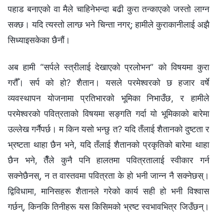
पहाड बनाएको वा मैले चाहिनेभन्दा बढी कुरा तन्काएको जस्तो लाग्‍न
सक्छ। यदि त्यस्तो लाग्छ भने चिन्‍ता नगर्; हामीले कुराकानीलाई अझै
सिध्याइसकेका छैनौं।
अब हामी “सर्पले स्‍त्रीलाई देखाएको प्रलोभन” को विषयमा कुरा
गरौँ। सर्प को हो? शैतान। यसले परमेश्‍वरको छ हजार वर्षे
व्यवस्थापन योजनामा प्रतिभारको भूमिका निभाउँछ, र हामीले
परमेश्‍वरको पवित्रताको विषयमा सङ्‍गति गर्दा यो भूमिकाको बारेमा
उल्लेख गर्नैपर्छ। म किन यसो भन्छु त? यदि तँलाई शैतानको दुष्‍टता र
भ्रष्‍टता थाहा छैन भने, यदि तँलाई शैतानको प्रकृतिको बारेमा थाहा
छैन भने, तैँले कुनै पनि हालतमा पवित्रतालाई स्वीकार गर्न
सक्‍नेछैनस्, न त वास्तवमा पवित्रता के हो भनी जान्‍न नै सक्‍नेछस्।
द्विविधामा, मानिसहरू शैतानले गरेको कार्य सही हो भनी विश्‍वास
गर्छन्, किनकि तिनीहरू यस किसिमको भ्रष्‍ट स्वभावभित्र जिउँछन्।