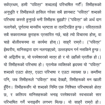
सर्वप्रथम, हामी “पवित्र” शब्दलाई परिभाषित गरौँ। तिमीहरूको
अनुभूति र तिमीहरूले हासिल गरेका सबै ज्ञानबाट “पवित्र” शब्दको
परिभाषा कस्तो हुनुपर्छ भनी तिमीहरू बुझ्छौ? (“पवित्र” को अर्थ दाग
नलागेको, पूर्णतया मानवीय भ्रष्‍टता वा त्रुटिरहित हुन्छ। पवित्रताले
सबै सकारात्मक कुराहरू प्रसारित गर्छ, चाहे त्यो विचारमा होस्, वा
चाहे बोलीवचनमा वा कार्यमा होस्।) साह्रै राम्रो। (“पवित्र”
ईश्‍वरीय, मानिसद्वारा दाग नलगाइएको, उल्‍लङ्घन गर्न नसकिने हुन्छ।
यो अद्वितीय छ, यो परमेश्‍वरको मात्र हो र यो उहाँको प्रतीक हो।)
यो तिमीहरूको परिभाषा हो। प्रत्येक व्यक्तिको हृदयमा यो “पवित्र”
शब्दको एउटा क्षेत्र, एउटा परिभाषा र एउटा व्याख्या छ। कम्तीमा
पनि, जब तिमीहरूले “पवित्र” शब्द देख्छौ, तिमीहरूको मन खाली
हुँदैन। तिमीहरूसँग यो शब्दको निम्ति एक निश्‍चित परिभाषाको क्षेत्र
छ, र कतिपय मानिसहरूको भनाइ परमेश्‍वरको स्वभावको सार
परिभाषित गर्ने भनाइसँग लगभग मिल्छ। यो साह्रै राम्रो हो।