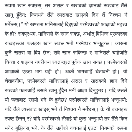
रूपमा खान सक्छस्: तर असल र खराबको ज्ञानको रूखबाट तैँले
खानु हुँदैन: किनभने तैँले त्यसबाट खाएको दिन तँ निश्‍चय नै
मर्नेछस्।” यो खण्डमा मानिसलाई दिइएको परमेश्‍वरको आज्ञाको महत्त्व
के हो? सर्वप्रथम, मानिसले के खान सक्छ, अर्थात् विभिन्‍न प्रकारका
रूखहरूका फलहरू खान सक्छ भनी परमेश्‍वर भन्‍नुहुन्छ। त्यसमा
कुनै खतरा वा विष छैन; सबै खान सकिन्छ र मानिसले चाहेजति
चिन्ता र शङ्‍का नगरीकन स्वतन्‍त्रतापूर्वक खान सक्छ। परमेश्‍वरको
आज्ञाको एउटा भाग यही हो। अर्को भागचाहिँ चेतावनी हो। यो
चेतावनीमा, परमेश्‍वरले मानिसलाई असल र खराबको ज्ञान दिने
रूखको फलचाहिँ उसले खानु हुँदैन भनी आज्ञा दिनुहुन्छ। यदि उसले
यो रूखबाट खायो भने के हुनेछ? परमेश्‍वरले मानिसलाई भन्‍नुभयो:
यदि तैँले त्यसबाट खाइस् भने तँ निश्‍चय नै मर्नेछस्। के यी वचनहरू
स्पष्‍ट छैनन् र? यदि परमेश्‍वरले तँलाई यो कुरा भन्‍नुभयो तर तैँले किन
भनेर बुझिनस् भने, के तैँले उहाँको वचनलाई एउटा नियमको रूपमा