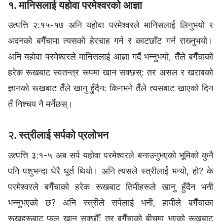
१. मानिसलाई यहोवा परमेश्‍वरको आज्ञा
उत्पत्ति २:१५-१७ अनि यहोवा परमेश्‍वरले मानिसलाई लिनुभयो र
अदनको बगैँचामा त्यसको हेरचाह गर्न र काटछाँट गर्न राख्‍नुभयो।
अनि यहोवा परमेश्‍वरले मानिसलाई आज्ञा गर्दै भन्‍नुभयो, तैँले बगैँचाको
हरेक रूखबाट स्वतन्त्र रूपमा खान सक्छस्: तर असल र खराबको
ज्ञानको रूखबाट तैँले खानु हुँदैन: किनभने तैँले त्यसबाट खाएको दिन
तँ निश्‍चय नै मर्नेछस्।
२. स्‍त्रीलाई सर्पको प्रलोभन
उत्पत्ति ३:१-५ अब सर्प यहोवा परमेश्‍वरले बनाउनुभएको भूमिको कुनै
पनि पशुभन्दा धेरै धूर्त थियो। अनि त्यसले स्‍त्रीलाई भन्यो, हो? के
परमेश्‍वरले बगैँचाको हरेक रूखबाट तिमीहरूले खानु हुँदैन भनी
भन्‍नुभएको छ? अनि स्‍त्रीले सर्पलाई भनी, हामीले बगैँचाका
रूखहरूबाट फल खान सक्छौँ: तर बगैँचाको बीचमा भएको रूखबाट