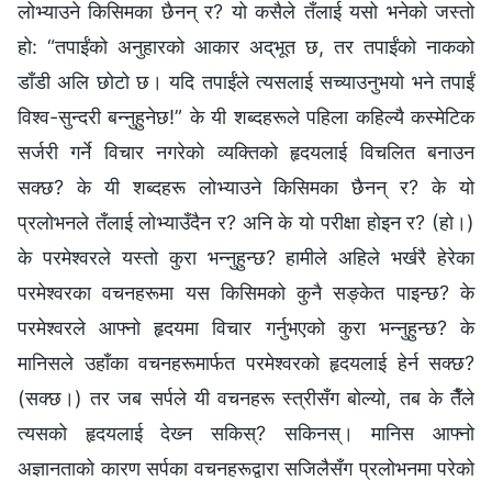
लोभ्याउने किसिमका छैनन् र? यो कसैले तँलाई यसो भनेको जस्तो
हो: “तपाईंको अनुहारको आकार अद्‌भूत छ, तर तपाईंको नाकको
डाँडी अलि छोटो छ। यदि तपाईंले त्यसलाई सच्याउनुभयो भने तपाईं
विश्‍व-सुन्दरी बन्‍नुहुनेछ!” के यी शब्दहरूले पहिला कहिल्यै कस्‍मेटिक
सर्जरी गर्ने विचार नगरेको व्यक्तिको हृदयलाई विचलित बनाउन
सक्छ? के यी शब्दहरू लोभ्याउने किसिमका छैनन् र? के यो
प्रलोभनले तँलाई लोभ्याउँदैन र? अनि के यो परीक्षा होइन र? (हो।)
के परमेश्‍वरले यस्तो कुरा भन्‍नुहुन्छ? हामीले अहिले भर्खरै हेरेका
परमेश्‍वरका वचनहरूमा यस किसिमको कुनै सङ्‍केत पाइन्छ? के
परमेश्‍वरले आफ्नो हृदयमा विचार गर्नुभएको कुरा भन्‍नुहुन्छ? के
मानिसले उहाँका वचनहरूमार्फत परमेश्‍वरको हृदयलाई हेर्न सक्छ?
(सक्छ।) तर जब सर्पले यी वचनहरू स्‍त्रीसँग बोल्यो, तब के तैँले
त्यसको हृदयलाई देख्‍न सकिस्? सकिनस्। मानिस आफ्नो
अज्ञानताको कारण सर्पका वचनहरूद्वारा सजिलैसँग प्रलोभनमा परेको