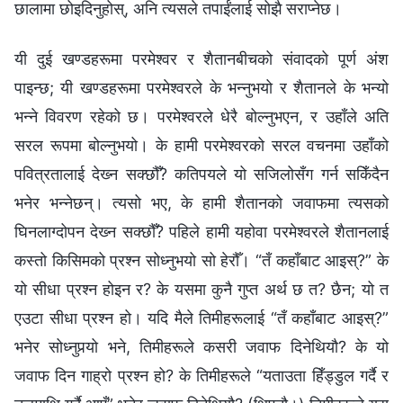
छालामा छोइदिनुहोस्, अनि त्यसले तपाईंलाई सोझै सराप्‍नेछ।
यी दुई खण्डहरूमा परमेश्‍वर र शैतानबीचको संवादको पूर्ण अंश
पाइन्छ; यी खण्डहरूमा परमेश्‍वरले के भन्‍नुभयो र शैतानले के भन्यो
भन्‍ने विवरण रहेको छ। परमेश्‍वरले धेरै बोल्‍नुभएन, र उहाँले अति
सरल रूपमा बोल्‍नुभयो। के हामी परमेश्‍वरको सरल वचनमा उहाँको
पवित्रतालाई देख्‍न सक्छौँ? कतिपयले यो सजिलोसँग गर्न सकिँदैन
भनेर भन्‍नेछन्। त्यसो भए, के हामी शैतानको जवाफमा त्यसको
घिनलाग्दोपन देख्‍न सक्छौँ? पहिले हामी यहोवा परमेश्‍वरले शैतानलाई
कस्तो किसिमको प्रश्‍न सोध्‍नुभयो सो हेरौँ। “तँ कहाँबाट आइस्?” के
यो सीधा प्रश्‍न होइन र? के यसमा कुनै गुप्‍त अर्थ छ त? छैन; यो त
एउटा सीधा प्रश्‍न हो। यदि मैले तिमीहरूलाई “तँ कहाँबाट आइस्?”
भनेर सोध्‍नुपर्‍यो भने, तिमीहरूले कसरी जवाफ दिनेथियौ? के यो
जवाफ दिन गाह्रो प्रश्‍न हो? के तिमीहरूले “यताउता हिँड्डुल गर्दै र