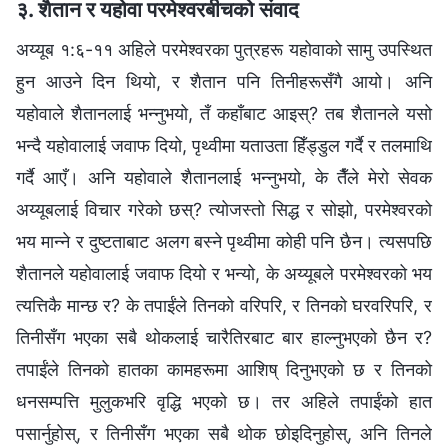
३. शैतान र यहोवा परमेश्‍वरबीचको संवाद
अय्यूब १:६-११ अहिले परमेश्‍वरका पुत्रहरू यहोवाको सामु उपस्थित
हुन आउने दिन थियो, र शैतान पनि तिनीहरूसँगै आयो। अनि
यहोवाले शैतानलाई भन्‍नुभयो, तँ कहाँबाट आइस्? तब शैतानले यसो
भन्दै यहोवालाई जवाफ दियो, पृथ्वीमा यताउता हिँड्डुल गर्दै र तलमाथि
गर्दै आएँ। अनि यहोवाले शैतानलाई भन्‍नुभयो, के तैँले मेरो सेवक
अय्यूबलाई विचार गरेको छस्? त्योजस्तो सिद्ध र सोझो, परमेश्‍वरको
भय मान्‍ने र दुष्टताबाट अलग बस्‍ने पृथ्वीमा कोही पनि छैन। त्यसपछि
शैतानले यहोवालाई जवाफ दियो र भन्यो, के अय्यूबले परमेश्‍वरको भय
त्यत्तिकै मान्छ र? के तपाईंले तिनको वरिपरि, र तिनको घरवरिपरि, र
तिनीसँग भएका सबै थोकलाई चारैतिरबाट बार हाल्नुभएको छैन र?
तपाईंले तिनको हातका कामहरूमा आशिष्‌ दिनुभएको छ र तिनको
धनसम्पत्ति मुलुकभरि वृद्धि भएको छ। तर अहिले तपाईंको हात
पसार्नुहोस्, र तिनीसँग भएका सबै थोक छोइदिनुहोस्, अनि तिनले