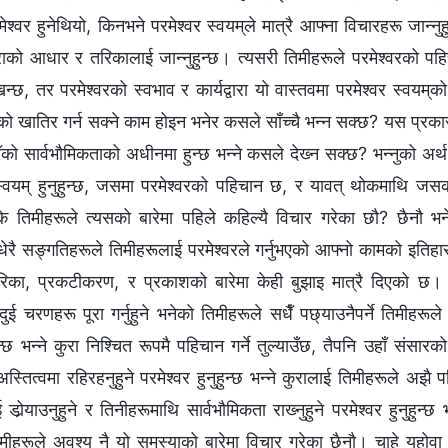
ेश्‍वर हुनेथियो, किनभने परमेश्‍वर स्‍वयम्‌ले मात्रै आफ्‍ना विचारहरू जान्‍नुहुन
 कुराको आधार र तरिकालाई जान्‍नुहुन्छ। त्यसरी तिमीहरूले परमेश्‍वरको पह
िन्छ, तर परमेश्‍वरको स्वभाव र कार्यद्वारा यो वास्तवमा परमेश्‍वर स्वयम
को खातिर गर्न सक्‍ने काम होइन भनेर कसले साँच्‍चै भन्‍न सक्छ? यस प्रकार
को सार्वभौमिकताको अधीनमा हुन्छ भन्‍ने कसले देख्‍न सक्छ? भन्‍नुको अर्
वर स्वयम् हुनुहुन्छ, जसमा परमेश्‍वरको पहिचान छ, र यावत् थोकमाथि ज
के तिमीहरूले त्यसको बारेमा पहिले कहिल्यै विचार गरेका छौ? छैनौ 
धेरै सङ्गतिहरूले तिमीहरूलाई परमेश्‍वरले गर्नुभएको आफ्‍नो कामको इतिहास
िका, प्रकटीकरण, र प्रकाशको बारेमा केही बुझाइ मात्रै दिएको छ। त
दुई चरणहरू पूरा गर्नुहुने भनेको तिमीहरूले सधैँ पछ्याउनैपर्ने तिमीहरूले व
हुन्छ भन्‍ने कुरा निश्‍चित रूपमै पहिचान गर्ने तुल्याउँछ, तैपनि उहाँ संसारक
स्तित्वमा रहिरहनुहुने परमेश्‍वर हुनुहुन्छ भन्‍ने कुरालाई तिमीहरूले अझै 
र्‍याउनुहुने र तिनीहरूमाथि सार्वभौमिकता राख्‍नुहुने परमेश्‍वर हुनुहुन्छ 
ीहरूले अवश्य नै यो समस्याको बारेमा विचार गरेका छैनौ। चाहे यहोवा ह