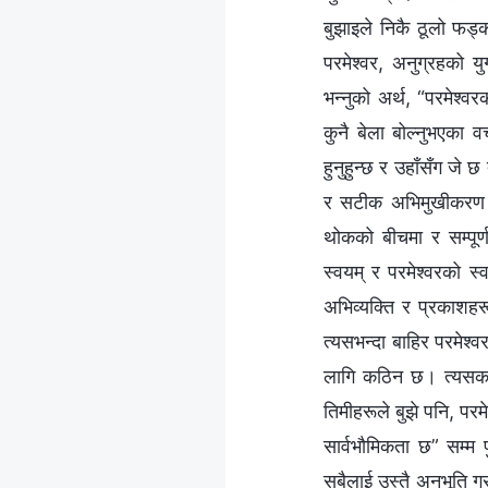
बुझाइले निकै ठूलो फड्क
परमेश्‍वर, अनुग्रहको यु
भन्‍नुको अर्थ, “परमेश्‍
कुनै बेला बोल्‍नुभएका व
हुनुहुन्छ र उहाँसँग जे छ
र सटीक अभिमुखीकरण प्र
थोकको बीचमा र सम्पूर्
स्वयम्‌ र परमेश्‍वरको 
अभिव्यक्ति र प्रकाशहर
त्यसभन्दा बाहिर परमेश्‍
लागि कठिन छ। त्यसकारण
तिमीहरूले बुझे पनि, पर
सार्वभौमिकता छ” सम्‍म प
सबैलाई उस्तै अनुभूति ग