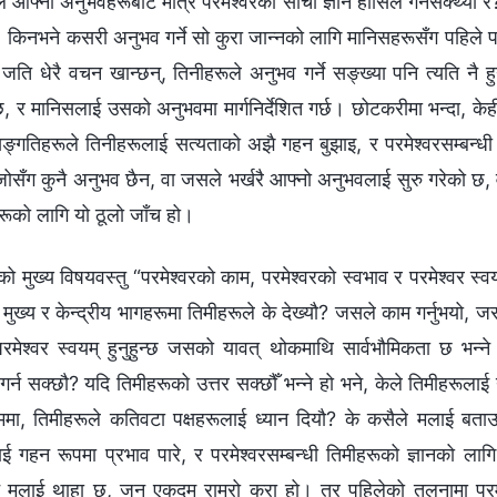
 आफ्ना अनुभवहरूबाट मात्रै परमेश्‍वरको साँचो ज्ञान हासिल गर्नसक्थ्यौ र? 
। किनभने कसरी अनुभव गर्ने सो कुरा जान्‍नको लागि मानिसहरूसँग पहिले पर
 जति धेरै वचन खान्छन्, तिनीहरूले अनुभव गर्ने सङ्ख्या पनि त्यति नै ह
उँछ, र मानिसलाई उसको अनुभवमा मार्गनिर्देशित गर्छ। छोटकरीमा भन्दा, के
ङ्गतिहरूले तिनीहरूलाई सत्यताको अझै गहन बुझाइ, र परमेश्‍वरसम्‍बन्धी
जोसँग कुनै अनुभव छैन, वा जसले भर्खरै आफ्‍नो अनुभवलाई सुरु गरेको छ, 
रूको लागि यो ठूलो जाँच हो।
 मुख्य विषयवस्तु “परमेश्‍वरको काम, परमेश्‍वरको स्वभाव र परमेश्‍वर स्व
 मुख्य र केन्द्रीय भागहरूमा तिमीहरूले के देख्यौ? जसले काम गर्नुभयो, 
य परमेश्‍वर स्वयम् हुनुहुन्छ जसको यावत् थोकमाथि सार्वभौमिकता छ भन्‍न
न सक्छौ? यदि तिमीहरूको उत्तर सक्छौँ भन्‍ने हो भने, केले तिमीहरूलाई यस्त
 क्रममा, तिमीहरूले कतिवटा पक्षहरूलाई ध्यान दियौ? के कसैले मलाई ब
 गहन रूपमा प्रभाव पारे, र परमेश्‍वरसम्‍बन्धी तिमीहरूको ज्ञानको लाग
‍ने मलाई थाहा छ, जुन एकदम राम्रो कुरा हो। तर पहिलेको तुलनामा परमेश