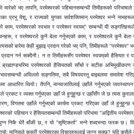
ो मारेको भए तापनि, परमेश्‍वरको पहिचानसम्‍बन्धी तिमीहरूको परिभाषाले
गका प्रभु येशू, र राज्यको युगका सर्वशक्तिमान्‌ परमेश्‍वर भन्‍ने नामहर
वरको काम, परमेश्‍वरको स्वभाव र परमेश्‍वर स्वयम्” सम्‍बन्धी यी सङ्गतिहरूल
चनहरू, र परमेश्‍वरले कुनै बेला गर्नुभएको काम, र परमेश्‍वरले कुनै बेला
 त्यसको बारेमा केही बुझाइ प्रदान गरेको भए पनि, तिमीहरूले “परमेश्‍वर” भन्
दान गर्न सक्दैनौ। न त तिमीहरूसँग परमेश्‍वर स्वयम्‌को हैसियत र पह
ण ब्रह्माण्डभरिमा परमेश्‍वरको हैसियतको साँचो र सटीक अभिमुखीकरण 
स्वभावसम्‍बन्धी अघिल्‍लो सङ्गतिमा, सबै विषयवस्तु बाइबलमा समावेश गरिए
ूमा आधारित थियो। तैपनि, मानवजातिलाई उहाँले गर्नुभएको व्यवस्थापन
वरले प्रकट र व्यक्त गर्नुभएका उहाँ जे हुनुहुन्छ र उहाँसँग जे छ त्यस कुरा
, विगतमा उहाँले गर्नुभएको कार्यमा प्रकट गरिएका उहाँ जे हुनुहुन्छ 
मेश्‍वरको पहिचान र हैसियतसम्‍बन्धी तिमीहरूको परिभाषा “अद्वितीय परमेश्
ुग्‍न निकै धेरै बाँकी छ, र यो “सृष्टिकर्ता” भन्‍ने शब्‍दभन्दा फरक छ।
रायो: मानिसले कसरी परमेश्‍वरका विचारहरूलाई जान्‍न सक्छ? यदि कसैले वास