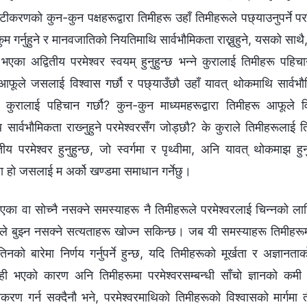
करणको कुन-कुन पक्षहरूद्वारा तिमीहरू उहाँ तिमीहरूले पछ्याउनुपर्ने परमेश्‍
म गर्नुहुने र मानवजातिको नियतिमाथि सार्वभौमिकता राख्नुहुने, यसको साथै, स
एका अद्वितीय परमेश्‍वर स्वयम्‌ हुनुहुन्छ भन्‍ने कुरालाई तिमीहरू पहि
 आफूले जसलाई विश्‍वास गर्छौ र पछ्याउँछौ उहाँ यावत् थोकमाथि सार्वभौमिक
्‍ने कुरालाई पहिचान गर्छौ? कुन-कुन माध्यमहरूद्वारा तिमीहरू आफूले विश
ार्वभौमिकता राख्‍नुहुने परमेश्‍वरसँग जोड्छौ? के कुराले तिमीहरूलाई त
वितीय परमेश्‍वर हुनुहुन्छ, जो स्वर्गमा र पृथ्वीमा, अनि यावत् थोकमाझ हुन
्या हो जसलाई म अर्को खण्डमा समाधान गर्नेछु।
ा वा सोच्‍नै नसक्‍ने समस्याहरू नै तिमीहरूले परमेश्‍वरलाई चिन्‍नको लागि 
ले बुझ्‍न नसक्ने सत्यताहरू खोज्‍न सकिन्छ। जब यी समस्याहरू तिमीहरूम
नको बारेमा निर्णय गर्नुपर्ने हुन्छ, यदि तिमीहरूको मूर्खता र अज्ञान
ही भएको कारण अनि तिमीहरूमा परमेश्‍वरसम्‍बन्धी साँचो ज्ञानको कम
ाकरण गर्न सक्दैनौ भने, परमेश्‍वरमाथिको तिमीहरूको विश्‍वासको मार्गमा 