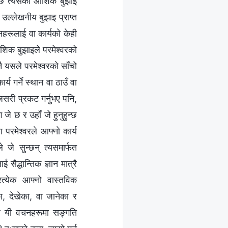
ुन्छ त्यसको आंशिक बुझाइ
उल्‍लेखनीय बुझाइ प्राप्त
नहरूलाई वा कार्यको केही
ंशिक बुझाइले परमेश्‍वरको
ै यसले परमेश्‍वरको साँचो
्य गर्ने स्थान वा ठाउँ वा
 जसरी प्रकट गर्नुभए पनि,
ग जे छ र उहाँ जे हुनुहुन्छ
 परमेश्‍वरले आफ्‍नो कार्य
े जे सुन्छन् त्यसमार्फत
सैद्धान्तिक ज्ञान मात्रै
त्येक आफ्‍नो वास्तविक
, देखेका, वा जानेका र
मैले यी वचनहरूमा सङ्गति