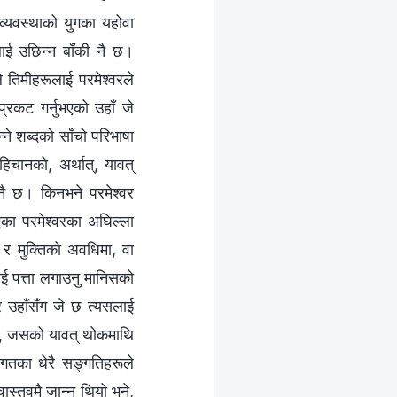
 व्यवस्थाको युगका यहोवा
ूलाई उछिन्‍न बाँकी नै छ।
े तिमीहरूलाई परमेश्‍वरले
 प्रकट गर्नुभएको उहाँ जे
‍ने शब्‍दको साँचो परिभाषा
िचानको, अर्थात्, यावत्
नै छ। किनभने परमेश्‍वर
का परमेश्‍वरका अघिल्‍ला
 र मुक्तिको अवधिमा, वा
लाई पत्ता लगाउनु मानिसको
र उहाँसँग जे छ त्यसलाई
‍वर, जसको यावत् थोकमाथि
 विगतका धेरै सङ्गतिहरूले
्तवमै जान्‍नु थियो भने,