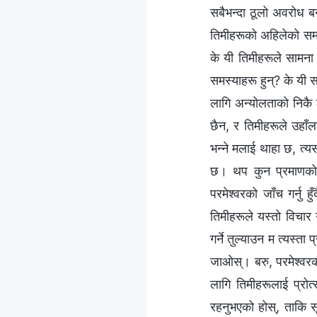
सबैभन्दा ठूलो अवरोध बन
तिमीहरूको अहिलेको समस्
के यी तिमीहरूले सामना 
समस्याहरू हुन्? के यी स
लागि अन्योलताको निकै ठू
छैन, र तिमीहरूले उहाँला
भन्‍ने मलाई थाहा छ, त्य
छ। थप कुन प्रमाणको आव
परमेश्‍वरको जाँच गर्नु ह
तिमीहरूले यस्तो विचार 
गर्ने तुल्याउन म त्यस्ता
जाओस्। बरु, परमेश्‍वरक
लागि तिमीहरूलाई प्रोत्स
रहनुभएको होस्, ताकि सृष