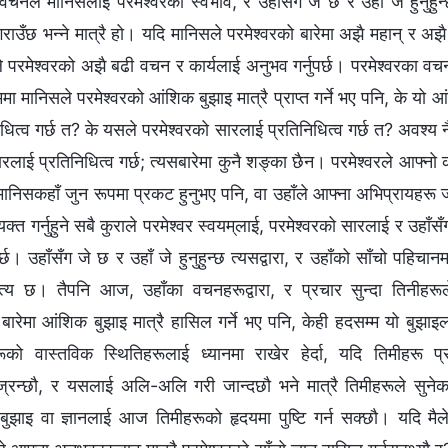
 र वचनले मानिसलाई परमेश्‍वरको स्वभाव, र उहाँसँग जे छ र उहाँ जे हुनुह
गराउँछ भन्‍ने मात्रै हो। यदि मानिसले परमेश्‍वरको बारेमा अझै महान् र अझै 
ले परमेश्‍वरको अझै बढी वचन र कार्यलाई अनुभव गर्नुपर्छ। परमेश्‍वरका वच
मा मानिसले परमेश्‍वरको आंशिक बुझाइ मात्रै प्राप्त गर्ने भए पनि, के यो आ
धित्व गर्छ त? के यसले परमेश्‍वरको सारलाई प्रतिनिधित्व गर्छ त? अवश्‍य न
रलाई प्रतिनिधित्व गर्छ; त्यसबारेमा कुनै शङ्का छैन। परमेश्‍वरले आफ्‍नो कार
ाँ मानिसकहाँ जुन रूपमा प्रकट हुनुभए पनि, वा उहाँले आफ्ना अभिप्रायहरू
व्यक्त गर्नुहुने सबै कुराले परमेश्‍वर स्वयम्‌लाई, परमेश्‍वरको सारलाई र उहाँसँ
छ। उहाँसँग जे छ र उहाँ जे हुनुहुन्छ त्यसद्वारा, र उहाँको साँचो पहिचानमा
ा सत्य छ। तैपनि आज, उहाँका वचनहरूद्वारा, र प्रचार सुन्दा तिनीहरूल
बारेमा आंशिक बुझाइ मात्रै हासिल गर्ने भए पनि, केही हदसम्‍म यो बुझाइलाई 
ूको वास्तविक स्थितिहरूलाई ध्यानमा राखेर हेर्दा, यदि तिमीहरू प्र
्रन्छौ, र यसलाई अलि-अलि गरी जान्दछौ भने मात्रै तिमीहरूले सुनेका
्धी बुझाइ वा ज्ञानलाई आज तिमीहरूको हृदयमा पुष्टि गर्न सक्छौ। यदि 