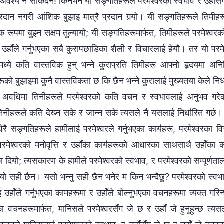
अवश्य नै सकिँदैन! किनभने यी सङ्गतिहरूले परमेश्‍वरको स्वभाव र उहाँसँग 
 प्रदान नगरी आंशिक बुझाइ मात्रै प्रदान गर्‍यो। यी सङ्गतिहरूले तिमीहर
रूपमा बुझ्‍न सक्षम तुल्यायो; यी सङ्गतिहरूमार्फत, तिमीहरूले परमेश्‍वर
थै उहाँले गर्नुभएका सबै कुरापछाडिका शैली र विचारलाई हेर्‍यौ। तर यो पर
ध्ये कति वास्तविक हुन् भन्‍ने कुराप्रति तिमीहरू आफ्‍नो हृदयमा अनि
रूको बुझाइमा कुनै वास्तविकता छ कि छैन भन्‍ने कुरालाई मुख्यतया केले निर
 अवधिमा तिनीहरूले परमेश्‍वरको कति वचन र स्वभावलाई अनुभव गरेक
हरूले कति देख्‍न सके र जान्‍न सके त्यसले नै यसलाई निर्धारित गर्छ। 
रै सङ्गतिहरूले हामीलाई परमेश्‍वरले गर्नुभएका कार्यहरू, परमेश्‍वरका 
रमेश्‍वरको मनोवृत्ति र उहाँका कार्यहरूको आधारका साथसाथै उहाँका कार
ौका दियो; त्यसकारण के हामीले परमेश्‍वरको स्वभाव, र परमेश्‍वरको सम्पूर्ण
, यो सही छैन। यसो भन्‍नु सही छैन भनेर म किन भन्दैछु? परमेश्‍वरको स्वभ
ाई उहाँले गर्नुभएका कामहरूमा र उहाँले बोल्‍नुभएका वचनहरूमा व्यक्त गरिन्
भएका वचनहरूमार्फत, मानिसले परमेश्‍वरसँग जे छ र उहाँ जे हुनुहुन्छ त्य