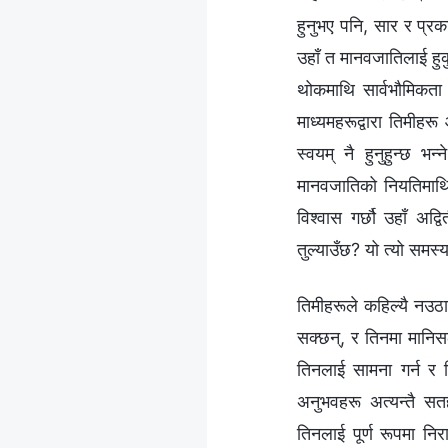
हुनुभए पनि, सार र प्रकटी
उहाँ त मानवजातिलाई हुकु
थोकमाथि सार्वभौमिकता भ
माध्यमहरूद्वारा तिमीहरू
स्वयम्‌ नै हुनुहुन्छ भन
मानवजातिको नियतिमाथि स
विश्‍वास गर्छौ उहाँ अद्
तुल्याउँछ? यो त्यो समस
तिमीहरूले कहिल्यै नउठाएक
सक्छन्, र तिनमा मानिस
तिनलाई सामना गर्न र ति
अनुभवहरू अत्यन्तै सत
तिनलाई पूर्ण रूपमा निर