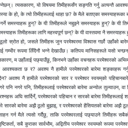
्‍नेछन्। त्यसकारण, यो विषयमा तिमीहरूसँग सङ्गति गर्नु अत्यन्तै आवश्
या के हो, के त्यो तिमीहरूलाई थाहा छ? के मैले बताएका समस्याहरूका बा
गर्ने समस्याहरू हुन्? के यी तिमीहरूले नबुझ्‍ने समस्याहरू हुन्? के यी 
मस्याहरू तिमीहरूका लागि महत्त्वपूर्ण छन्? के यी वास्तवमा नै समस्याहरू
लो स्रोत हो, जसले तिमीहरू जुन परमेश्‍वरमा विश्‍वास गर्छौ उहाँको बारे
ई गम्‍भीर रूपमा लिँदैनौ भन्‍ने देखाउँछ। कतिपय मानिसहरूले यसो भन्छन्, “
सकारण, म उहाँलाई पछ्याउँछु, किनभने उहाँका वचनहरू परमेश्‍वरको अभिव्यक्
श्यकता छ र? अवश्य नै हामीले परमेश्‍वरको बारेमा शङ्‍काहरू गर्नुप
ुँदैन? अवश्य नै हामीले परमेश्‍वरको सार र परमेश्‍वर स्वयम्‌को पहिचानबारे
गरे पनि नगरे पनि, तिमीहरूलाई परमेश्‍वरको बारेमा अन्योल तुल्याउन, वा
 प्रश्‍नहरू अघि सार्दिनँ, परमेश्‍वरको पहिचान र सारको बारेमा तिमीहरूलाई 
ो सारको बारेमा अझै ठूलो बुझाइ, र परमेश्‍वरको हैसियतको बारेमा अझै ठूलो
ाहन गर्न मैले त्यसो गर्दैछु, ताकि परमेश्‍वरलाई पछ्याउने तिमीहरू सबैको
्टिकर्ता, सबै कुराका सार्वभौम, अद्वितीय परमेश्‍वर स्वयम्को रूपमा परमेश्