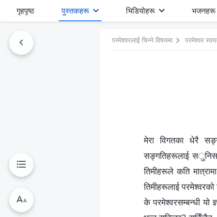
गृहपृष्ठ
पुस्तकहरू
भिडियोहरू
भजनहरू
परमेश्‍वरलाई चिन्‍ने विषयमा
परमेश्‍वर स्वय
मेरा विगतका धेरै सङ्ग
सङ्गतिहरूलाई सुनिसकेपछ
तिमीहरूले कति मात्रामा
तिमीहरूलाई परमेश्‍वरको ब
के परमेश्‍वरसम्‍बन्धी यो