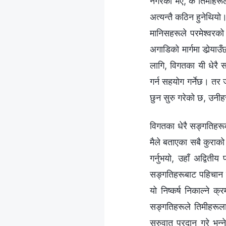
नगरेको भए, के तिमीहरूले
अत्यन्तै कठिन हुनेथियो
मानिसहरूले परमेश्‍वरको
अगाडिको मार्गमा डोर्‍या
लागि, विगतका यी धेरै स
गर्न सहयोग गर्नेछ। तर 
छुन सुरु गरेको छ, उनीह
विगतका धेरै सङ्गतिहरूको
मैले बताएका सबै कुराको
गर्नुभयो, उहाँ अद्विती
सङ्गतिहरूबाट पहिचान गर्
यो निष्कर्ष निकाल्‍ने
सङ्गतिहरूले तिमीहरूलाई
सुरुवात प्रदान गरे भन्