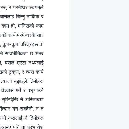
्छ, र परमेश्‍वर स्‍वयम्‌ले
िचानलाई चिन्नु तार्किक र
्‌को काम हो, मानिसको काम
को कार्य परमेश्‍वरकै सार
थ, कुन-कुन चरित्रहरू वा
सको सार्वभौमिकता छ भनेर
भने, यसले एउटा तथ्यलाई
को टुक्रा, र त्यस कार्य
्यस्तो बुझाइले तिमीहरू
िश्‍वास गर्ने र पछ्याउने
ो सृष्टिदेखि नै अस्तित्वमा
पहिचान गर्न सक्दैनौ, न त
भन्‍ने कुरालाई नै तिमीहरू
ुनुभए पनि वा प्रभु येशू