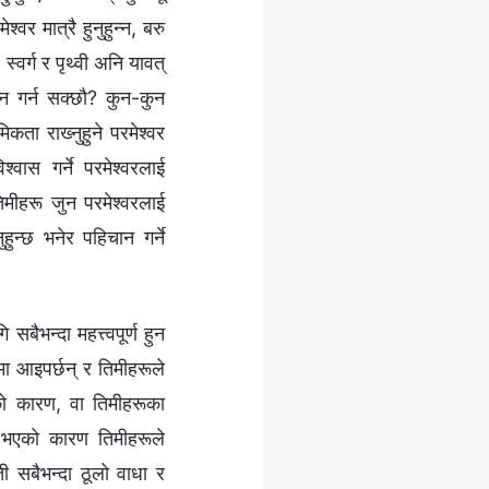
वर मात्रै हुनुहुन्‍न, बरु
्वर्ग र पृथ्वी अनि यावत्
चान गर्न सक्छौ? कुन-कुन
ता राख्‍नुहुने परमेश्‍वर
्‍वास गर्ने परमेश्‍वरलाई
िमीहरू जुन परमेश्‍वरलाई
ुहुन्छ भनेर पहिचान गर्ने
सबैभन्दा महत्त्वपूर्ण हुन
ा आइपर्छन् र तिमीहरूले
ताको कारण, वा तिमीहरूका
ी भएको कारण तिमीहरूले
ती सबैभन्दा ठूलो वाधा र