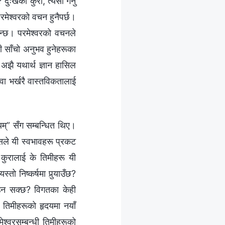
दुःखको कुरा, त्यसो गर्नु
मेश्‍वरको वचन हुनैपर्छ।
ुन्छ। परमेश्‍वरको वचनले
ही साँचो अनुभव हुनेहरूका
 अझै यथार्थ ज्ञान हासिल
वा भर्खरै वास्तविकतालाई
यम्” सँग सम्‍बन्धित थिए।
जसले यी स्वभावहरू प्रकट
े कुरालाई के तिमीहरू यी
ो निष्कर्षमा पुर्‍याउँछ?
ताउन सक्छ? विगतका केही
ि तिमीहरूको हृदयमा नयाँ
्‍वरसम्‍बन्धी तिमीहरूको