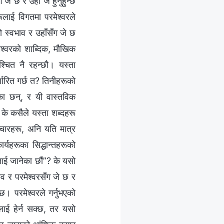
जे छ र उहाँ जे हुनुहुन्छ
ूलाई विगतमा परमेश्‍वरले
को स्वभाव र उहाँसँग जे छ
मेश्‍वरको शाब्दिक, मौखिक
श्‍चित नै रहन्छौ। यस्ता
्धारित गर्छ त? तिनीहरूको
ा छन्, र यी वास्तविक
के कसैले यस्ता शब्‍दहरू
विचारहरू, अनि यति मात्र
्यहरूका सिद्धान्तहरूको
तालाई जानेका छौं”? के यसो
ाव र परमेश्‍वरसँग जे छ र
छ। परमेश्‍वरले गर्नुभएको
सलाई हेर्न सक्छ, तर यसो