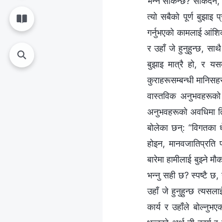
भन्‍न सकिन्छ? सकिँदैन, 
त्यो सबैको पूर्ण बुझाइ
गर्नुभएको कामलाई आंशिक 
र उहाँ जे हुनुहुन्छ, सा
बुझाइ मात्रै हो, र यसम
कुराहरूसम्‍बन्धी मानिसह
वास्तविक अनुभवहरूको
अनुभवहरूको अवधिमा तिनी
बोलेका छन्: “विगतका धे
होइन, मानवजातिप्रति प
बारेमा हामीलाई बुझ्‍ने म
भन्‍नु सही छ? स्पष्टै छ
उहाँ जे हुनुहुन्छ त्यसल
कार्य र उहाँले बोल्‍नु