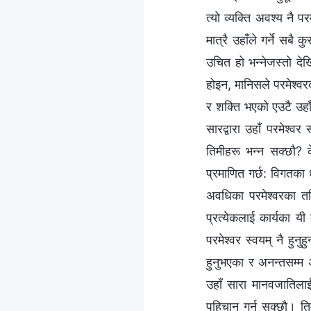
त्यो व्यक्ति अवश्य नै परम
मात्रै उहाँले गर्ने सबै
उचित हो भन्‍नेजस्तो देख
होइन, मानिसले परमेश्‍वर
र शक्ति भएको एउटै उहाँ
सारद्वारा उहाँ परमेश्‍
तिमीहरू भन्‍न सक्छौ? 
प्रमाणित गर्छ: विगतका 
अवधिका परमेश्‍वरका तर
प्रत्येकलाई कार्यका यी 
परमेश्‍वर स्वयम्‌ नै हुनु
हुनुभएका र अनन्तसम्‍म अ
उहाँ सारा मानवजातिलाई डो
पहिचान गर्न सक्छौ। तिम