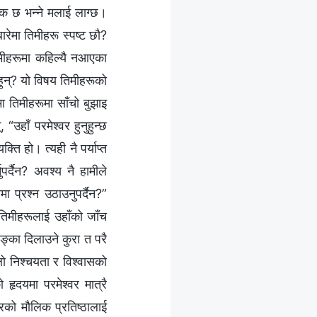
यक छ भन्‍ने मलाई लाग्छ।
रेमा तिमीहरू स्पष्ट छौ?
तिमीहरूमा कहिल्यै नआएका
 हुन्? यो विषय तिमीहरूको
मा तिमीहरूमा साँचो बुझाइ
उहाँ परमेश्‍वर हुनुहुन्छ
ति हो। त्यही नै पर्याप्त
र्दैन? अवश्य नै हामीले
मा प्रश्‍न उठाउनुपर्दैन?”
 तिमीहरूलाई उहाँको जाँच
शङ्‍का दिलाउने कुरा त परै
 निश्‍चयता र विश्‍वासको
 हृदयमा परमेश्‍वर मात्रै
‍वरको मौलिक प्रतिष्ठालाई