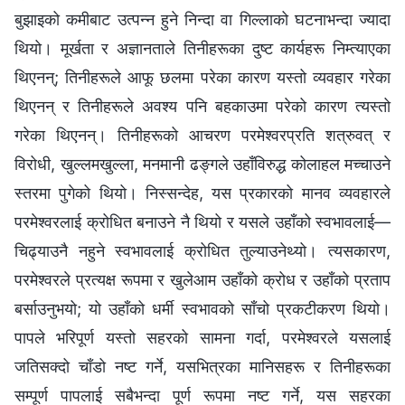
बुझाइको कमीबाट उत्पन्न हुने निन्दा वा गिल्‍लाको घटनाभन्दा ज्यादा
थियो। मूर्खता र अज्ञानताले तिनीहरूका दुष्ट कार्यहरू निम्त्याएका
थिएनन्; तिनीहरूले आफू छलमा परेका कारण यस्तो व्यवहार गरेका
थिएनन् र तिनीहरूले अवश्य पनि बहकाउमा परेको कारण त्यस्तो
गरेका थिएनन्। तिनीहरूको आचरण परमेश्‍वरप्रति शत्रुवत् र
विरोधी, खुल्लमखुल्ला, मनमानी ढङ्गले उहाँविरुद्ध कोलाहल मच्चाउने
स्तरमा पुगेको थियो। निस्सन्देह, यस प्रकारको मानव व्यवहारले
परमेश्‍वरलाई क्रोधित बनाउने नै थियो र यसले उहाँको स्वभावलाई—
चिढ्याउनै नहुने स्वभावलाई क्रोधित तुल्याउनेथ्यो। त्यसकारण,
परमेश्‍वरले प्रत्यक्ष रूपमा र खुलेआम उहाँको क्रोध र उहाँको प्रताप
बर्साउनुभयो; यो उहाँको धर्मी स्वभावको साँचो प्रकटीकरण थियो।
पापले भरिपूर्ण यस्तो सहरको सामना गर्दा, परमेश्‍वरले यसलाई
जतिसक्दो चाँडो नष्ट गर्ने, यसभित्रका मानिसहरू र तिनीहरूका
सम्पूर्ण पापलाई सबैभन्दा पूर्ण रूपमा नष्ट गर्ने, यस सहरका