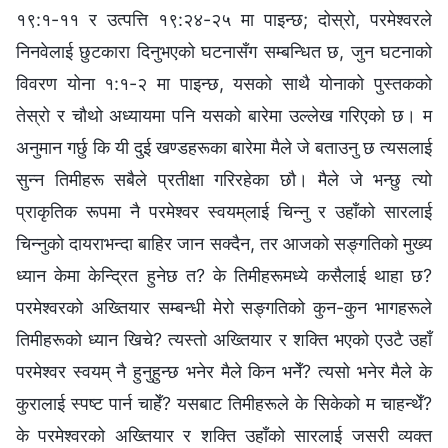
१९:१-११ र उत्‍पत्ति १९:२४-२५ मा पाइन्छ; दोस्रो, परमेश्‍वरले
निनवेलाई छुटकारा दिनुभएको घटनासँग सम्‍बन्धित छ, जुन घटनाको
विवरण योना १:१-२ मा पाइन्छ, यसको साथै योनाको पुस्तकको
तेस्रो र चौथो अध्यायमा पनि यसको बारेमा उल्‍लेख गरिएको छ। म
अनुमान गर्छु कि यी दुई खण्डहरूका बारेमा मैले जे बताउनु छ त्यसलाई
सुन्‍न तिमीहरू सबैले प्रतीक्षा गरिरहेका छौ। मैले जे भन्छु त्यो
प्राकृतिक रूपमा नै परमेश्‍वर स्वयम्‌लाई चिन्‍नु र उहाँको सारलाई
चिन्‍नुको दायराभन्दा बाहिर जान सक्दैन, तर आजको सङ्गतिको मुख्य
ध्यान केमा केन्द्रित हुनेछ त? के तिमीहरूमध्ये कसैलाई थाहा छ?
परमेश्‍वरको अख्तियार सम्‍बन्धी मेरो सङ्गतिको कुन-कुन भागहरूले
तिमीहरूको ध्यान खिचे? त्यस्तो अख्‍तियार र शक्ति भएको एउटै उहाँ
परमेश्‍वर स्वयम्‌ नै हुनुहुन्छ भनेर मैले किन भनेँ? त्यसो भनेर मैले के
कुरालाई स्पष्ट पार्न चाहेँ? यसबाट तिमीहरूले के सिकेको म चाहन्थेँ?
के परमेश्‍वरको अख्तियार र शक्ति उहाँको सारलाई जसरी व्यक्त