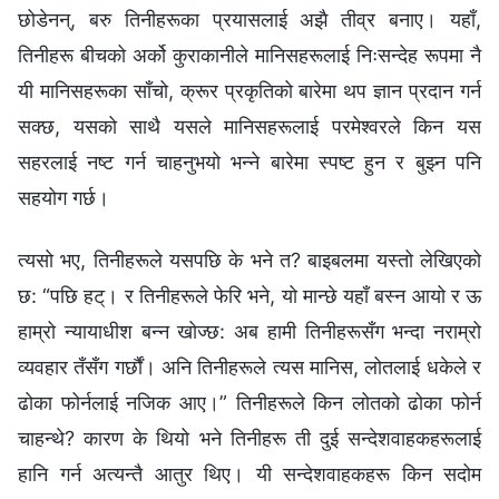
छोडेनन्, बरु तिनीहरूका प्रयासलाई अझै तीव्र बनाए। यहाँ,
तिनीहरू बीचको अर्को कुराकानीले मानिसहरूलाई निःसन्देह रूपमा नै
यी मानिसहरूका साँचो, क्रूर प्रकृतिको बारेमा थप ज्ञान प्रदान गर्न
सक्छ, यसको साथै यसले मानिसहरूलाई परमेश्‍वरले किन यस
सहरलाई नष्ट गर्न चाहनुभयो भन्‍ने बारेमा स्पष्ट हुन र बुझ्‍न पनि
सहयोग गर्छ।
त्यसो भए, तिनीहरूले यसपछि के भने त? बाइबलमा यस्तो लेखिएको
छ: “पछि हट्। र तिनीहरूले फेरि भने, यो मान्छे यहाँ बस्‍न आयो र ऊ
हाम्रो न्यायाधीश बन्‍न खोज्छ: अब हामी तिनीहरूसँग भन्दा नराम्रो
व्यवहार तँसँग गर्छौं। अनि तिनीहरूले त्यस मानिस, लोतलाई धकेले र
ढोका फोर्नलाई नजिक आए।” तिनीहरूले किन लोतको ढोका फोर्न
चाहन्थे? कारण के थियो भने तिनीहरू ती दुई सन्देशवाहकहरूलाई
हानि गर्न अत्यन्तै आतुर थिए। यी सन्देशवाहकहरू किन सदोम