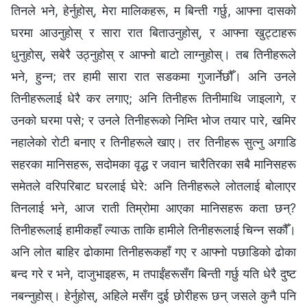
तिनले भने, हेर्नुहोस्, मेरा मालिकहरू, म बिन्ती गर्छु, आफ्ना दासको
घरमा आउनुहोस् र सारा रात बिताउनुहोस्, र आफ्ना खुट्टाहरू
धुनुहोस्, सबेरै उठ्नुहोस् र आफ्नो बाटो लाग्‍नुहोस्। तब तिनीहरूले
भने, हुन्‍न; तर हामी सारा रात सडकमा गुजार्नेछौँ। अनि उनले
तिनीहरूलाई धेरै कर लगाए; अनि तिनीहरू तिनीमाथि जाइलागे, र
उनको घरमा पसे; र उनले तिनीहरूको निम्ति भोज तयार पारे, खमिर
नहालेको रोटी बनाए र तिनीहरूले खाए। तर तिनीहरू सुत्‍नु अगाडि
सहरका मानिसहरू, सदोमका वृद्ध र जवान चारैतिरका सबै मानिसहरू
समेतले वरिपरिबाट घरलाई घेरे: अनि तिनीहरूले लोतलाई बोलाएर
तिनलाई भने, आज राती तिम्रोमा आएका मानिसहरू कता छन्?
तिनीहरूलाई हामीकहाँ ल्याऊ ताकि हामीले तिनीहरूलाई चिन्‍न सकौँ।
अनि लोत बाहिर ढोकामा तिनीहरूकहाँ गए र आफ्नो पछाडिको ढोका
बन्द गरे र भने, दाजुभाइहरू, म तपाईंहरूसँग बिन्ती गर्छु यति धेरै दुष्ट
नबन्‍नुहोस्। हेर्नुहोस्, अहिले मसँग दुई छोरीहरू छन् जसले कुनै पनि