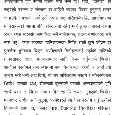
अस्तित्वबाट पूर्ण रूपमा विलय भयो भन्‍ने हो। यहाँ, “विनाश” ले
सहरको स्वरूप र संरचना वा बाहिरी स्वरूप विलय हुनुलाई मात्रै
जनाउँदैन; यसको अर्थ पूर्ण रूपमा नष्ट गरिइसकेपछि, सहरभित्रका
मानिसहरूको आत्मा पनि अस्तित्वमा रहेन भन्‍ने हुन्छ। सरल रूपमा
भन्दा, त्यस सहरसँग सम्‍बन्धित सबै मानिसहरू, घटना र थोकहरू सबै
नष्ट भए। त्यस सहरका मानिसहरूका निम्ति अर्को कुनै जीवन वा
पुनर्जन्‍म हुनेवाला थिएन; परमेश्‍वरले तिनीहरूलाई उहाँको सृष्टिको
मानवताबाट सारा अनन्तसम्‍मका लागि विलय गर्नुभएको थियो।
आगोको प्रयोगले यस स्थानमा पाप नियन्त्रित गरियो, र त्यहाँ त्यो
अन्त्य भयो भन्‍ने अर्थ दियो; यो पाप अस्तित्वमा नरहने र नफैलनेवाला
थियो। यसको अर्थ, शैतानको दुष्टताले यसको भरणपोषणको भूमि
साथै बस्‍न र जिउन स्थान दिने समाधि स्थल गुमाएको थियो।
परमेश्‍वर र शैतानको युद्धमा, परमेश्‍वरले आगोको प्रयोग गर्नु उहाँको
विजयको छाप हो, जसद्वारा शैतानलाई चिन्हांकित गरिन्छ।