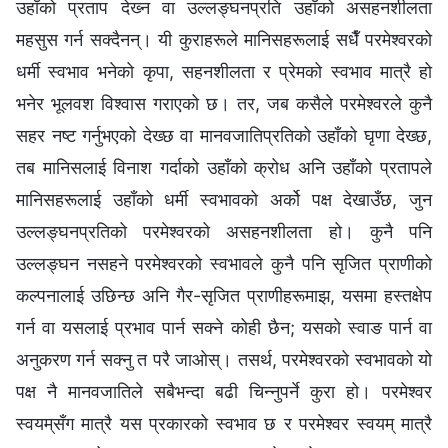
उहाँको प्रताप देख्‍न वा उल्‍लङ्घनप्रति उहाँको असहनशीलता
महसुस गर्न सक्दैनन्। यी कुराहरूले मानिसहरूलाई सधैँ परमेश्‍वरको
धर्मी स्वभाव भनेको कृपा, सहनशीलता र प्रेमको स्वभाव मात्रै हो
भनेर भूलवश विश्‍वास गराएको छ। तर, जब कसैले परमेश्‍वरले कुनै
सहर नष्ट गर्नुभएको देख्छ वा मानवजातिप्रतिको उहाँको घृणा देख्छ,
तब मानिसलाई विनाश गर्दाको उहाँको क्रोध अनि उहाँको प्रतापले
मानिसहरूलाई उहाँको धर्मी स्वभावको अर्को पक्ष देखाउँछ, जुन
उल्‍लङ्घनप्रतिको परमेश्‍वरको असहनशीलता हो। कुनै पनि
उल्‍लङ्घन नसहने परमेश्‍वरको स्वभावले कुनै पनि सृजित प्राणीको
कल्‍पनालाई उछिन्छ अनि गैर-सृजित प्राणीहरूमाझ, यसमा हस्तक्षेप
गर्न वा यसलाई प्रभाव पार्न सक्‍ने कोही छैन; यसको स्वाङ पार्न वा
अनुकरण गर्न सक्नु त परै जाओस्। तसर्थ, परमेश्‍वरको स्वभावको यो
पक्ष नै मानवजातिले सबैभन्दा बढी चिन्नुपर्ने कुरा हो। परमेश्‍वर
स्वयम्‌सँग मात्रै यस प्रकारको स्वभाव छ र परमेश्‍वर स्वयम्‌ मात्रै