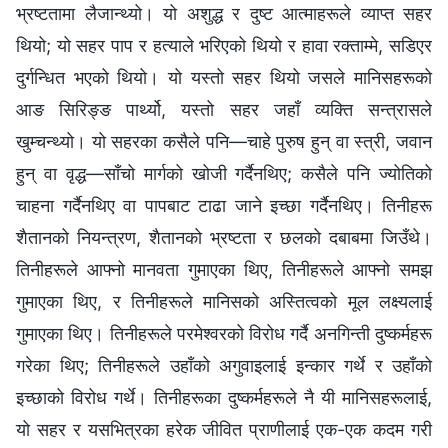
भ्रष्टतामा लैजान्थ्यो। यो अशुद्ध र दुष्ट आत्‍माहरूले व्याप्त सहर
थियो; यो सहर पाप र हत्याले भरिएको थियो र हावा रक्ताम्मे, सडिएर
दुर्गन्धित भएको थियो। यो यस्तो सहर थियो जसले मानिसहरूको
आङ सिरिङ्ङ पार्थ्यो, यस्तो सहर जहाँ व्यक्ति सन्त्रासले
खुम्चन्थ्यो। यो सहरका कसैले पनि—चाहे पुरुष हुन् वा स्त्री, जवान
हुन् वा वृद्ध—साँचो मार्गको खोजी गर्दैनथिए; कसैले पनि ज्योतिको
चाहना गर्दैनथिए वा पापबाट टाढा जाने इच्‍छा गर्दैनथिए। तिनीहरू
शैतानको नियन्त्रण, शैतानको भ्रष्टता र छलको दबाबमा जिउँथे।
तिनीहरूले आफ्‍नो मानवता गुमाएका थिए, तिनीहरूले आफ्‍नो समझ
गुमाएका थिए, र तिनीहरूले मानिसको अस्तित्वको मूल लक्ष्यलाई
गुमाएका थिए। तिनीहरूले परमेश्‍वरको विरोध गर्दै अनगिन्ती दुष्कर्महरू
गरेका थिए; तिनीहरूले उहाँको अगुवाइलाई इन्कार गर्थे र उहाँको
इच्‍छाको विरोध गर्थे। तिनीहरूका दुष्कर्महरूले नै यी मानिसहरूलाई,
यो सहर र यसभित्रका हरेक जीवित प्राणीलाई एक-एक कदम गरी