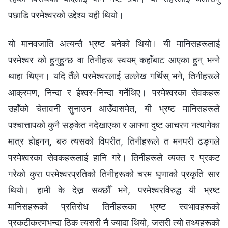
पछाडि परमेश्‍वरको उद्देश्य यही थियो।
यो मानवजाति अत्यन्तै भ्रष्ट बनेको थियो। यी मानिसहरूलाई
परमेश्‍वर को हुनुहुन्छ वा तिनीहरू स्वयम्‌ कहाँबाट आएका हुन् भन्‍ने
थाहा थिएन। यदि तैँले परमेश्‍वरलाई उल्‍लेख गर्थिस् भने, तिनीहरूले
आक्रमण, निन्दा र ईश्‍वर-निन्दा गर्नेथिए। परमेश्‍वरका सेवकहरू
उहाँको चेतावनी सुनाउन आउँदासमेत, यी भ्रष्ट मानिसहरूले
पश्‍चात्तापको कुनै सङ्केत नदेखाएका र आफ्ना दुष्ट आचरण नत्यागेका
मात्र होइनन्, बरु त्यसको विपरीत, तिनीहरूले त मनपरी ढङ्गले
परमेश्‍वरका सेवकहरूलाई हानि गरे। तिनीहरूले व्यक्त र प्रकट
गरेको कुरा परमेश्‍वरप्रतिको तिनीहरूको चरम घृणाको प्रकृति सार
थियो। हामी के देख्न सक्छौँ भने, परमेश्‍वरविरुद्ध यी भ्रष्ट
मानिसहरूको प्रतिरोध तिनीहरूका भ्रष्ट स्वभावहरूको
प्रकटीकरणभन्दा ठिक त्यसरी नै ज्यादा थियो, जसरी त्यो तथ्यहरूको