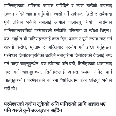
मानिसहरूको अस्तित्व समाप्त पारिदिने र त्यस ठाउँको पापलाई
उब्जन नदिने चाहना गर्नुभयो। त्यसो गर्ने सबैभन्दा छिटो र सबैभन्दा
पूर्ण तरिका भनेको यसलाई आगोले जलाउनु थियो। सदोमका
मानिसहरूप्रतिको परमेश्‍वरको मनोवृत्ति परित्याग वा उपेक्षा थिएन।
बरु, उहाँ त यी मानिसहरूलाई दण्ड दिन, ढाल्न र पूर्ण रूपमा नष्ट गर्न
आफ्‍नो क्रोध, प्रताप र अख्‍तियार प्रयोग गर्ने इच्छा गर्नुहुन्छ।
परमेश्‍वर तिनीहरूप्रतिको उहाँको मनोवृत्तिमा तिनीहरूको देहलाई नष्ट
गर्न मात्र चाहनुहुन्थेन, बरु त्योभन्दा पनि बढी, तिनीहरूको आत्मालाई
नष्ट गर्न चाहनुहुन्थ्यो, तिनीहरूलाई अनन्त रूपमा नामेट पार्न
चाहनुहुन्थ्यो। परमेश्‍वरको नजरमा “अस्तित्वमा रहन छोड्नु” भनेको
यही हो।
परमेश्‍वरको क्रोध लुकेको अनि मानिसको लागि अज्ञात भए
पनि यसले कुनै उल्‍लङ्घन सहँदैन