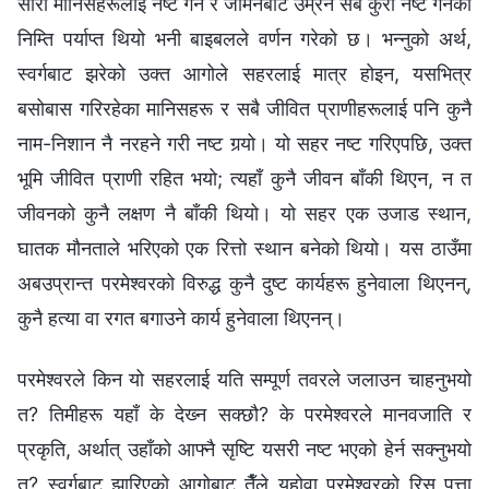
सारा मानिसहरूलाई नष्ट गर्न र जमिनबाट उम्रने सबै कुरा नष्ट गर्नको
निम्ति पर्याप्त थियो भनी बाइबलले वर्णन गरेको छ। भन्‍नुको अर्थ,
स्वर्गबाट झरेको उक्त आगोले सहरलाई मात्र होइन, यसभित्र
बसोबास गरिरहेका मानिसहरू र सबै जीवित प्राणीहरूलाई पनि कुनै
नाम-निशान नै नरहने गरी नष्ट गर्‍यो। यो सहर नष्ट गरिएपछि, उक्त
भूमि जीवित प्राणी रहित भयो; त्यहाँ कुनै जीवन बाँकी थिएन, न त
जीवनको कुनै लक्षण नै बाँकी थियो। यो सहर एक उजाड स्थान,
घातक मौनताले भरिएको एक रित्तो स्थान बनेको थियो। यस ठाउँमा
अबउप्रान्त परमेश्‍वरको विरुद्ध कुनै दुष्ट कार्यहरू हुनेवाला थिएनन्,
कुनै हत्या वा रगत बगाउने कार्य हुनेवाला थिएनन्।
परमेश्‍वरले किन यो सहरलाई यति सम्पूर्ण तवरले जलाउन चाहनुभयो
त? तिमीहरू यहाँ के देख्‍न सक्छौ? के परमेश्‍वरले मानवजाति र
प्रकृति, अर्थात् उहाँको आफ्‍नै सृष्टि यसरी नष्ट भएको हेर्न सक्‍नुभयो
त? स्वर्गबाट झारिएको आगोबाट तैँले यहोवा परमेश्‍वरको रिस पत्ता