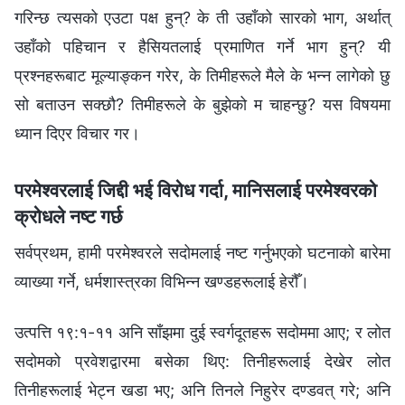
गरिन्छ त्यसको एउटा पक्ष हुन्? के ती उहाँको सारको भाग, अर्थात्
उहाँको पहिचान र हैसियतलाई प्रमाणित गर्ने भाग हुन्? यी
प्रश्‍नहरूबाट मूल्याङ्कन गरेर, के तिमीहरूले मैले के भन्‍न लागेको छु
सो बताउन सक्छौ? तिमीहरूले के बुझेको म चाहन्छु? यस विषयमा
ध्यान दिएर विचार गर।
परमेश्‍वरलाई जिद्दी भई विरोध गर्दा, मानिसलाई परमेश्‍वरको
क्रोधले नष्ट गर्छ
सर्वप्रथम, हामी परमेश्‍वरले सदोमलाई नष्ट गर्नुभएको घटनाको बारेमा
व्याख्या गर्ने, धर्मशास्‍त्रका विभिन्‍न खण्डहरूलाई हेरौँ।
उत्पत्ति १९:१-११ अनि साँझमा दुई स्वर्गदूतहरू सदोममा आए; र लोत
सदोमको प्रवेशद्वारमा बसेका थिए: तिनीहरूलाई देखेर लोत
तिनीहरूलाई भेट्न खडा भए; अनि तिनले निहुरेर दण्डवत् गरे; अनि