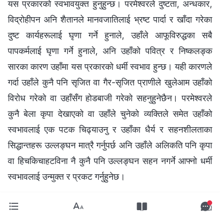
यस प्रकारको स्वभावयुक्त हुनुहुन्छ। परमेश्‍वरले दुष्टता, अन्धकार,
विद्रोहीपन अनि शैतानले मानवजातिलाई भ्रष्ट पार्दा र खाँदा गरेका
दुष्ट कार्यहरूलाई घृणा गर्ने हुनाले, उहाँले आफूविरुद्धका सबै
पापकर्मलाई घृणा गर्ने हुनाले, अनि उहाँको पवित्र र निष्कलङ्क
सारका कारण उहाँमा यस प्रकारको धर्मी स्वभाव हुन्छ। यही कारणले
गर्दा उहाँले कुनै पनि सृजित वा गैर-सृजित प्राणीले खुलेआम उहाँको
विरोध गरेको वा उहाँसँग होडबाजी गरेको सहनुहुनेछैन। परमेश्‍वरले
कुनै बेला कृपा देखाएको वा उहाँले चुनेको व्यक्तिले समेत उहाँको
स्वभावलाई एक पटक चिढ्याउनु र उहाँका धैर्य र सहनशीलताका
सिद्धान्तहरू उल्लङ्घन मात्रै गर्नुपर्छ अनि उहाँले अलिकति पनि कृपा
वा हिचकिचाहटविना नै कुनै पनि उल्‍लङ्घन सहन नगर्ने आफ्‍नो धर्मी
स्वभावलाई उन्मुक्त र प्रकट गर्नुहुनेछ।
परमेश्‍वरको क्रोध न्यायका सबै शक्ति र सबै सकारात्मक
कुराहरूको निम्ति सुरक्षा हो