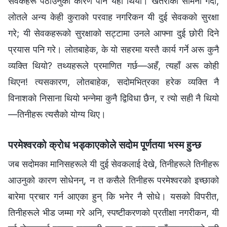
सेवकहरू पठाउनुको कारण पनि यही थियो। खतराको सामना गर्दा,
लोतले अन्य केही कुराको परवाह नगरिकन यी दुई सेवकको सुरक्षा
गरे; यी सेवकहरूको सुरक्षाको सट्टामा उनले आफ्‍ना दुई छोरी दिने
प्रयास पनि गरे। लोतबाहेक, के यो सहरमा यस्तै कार्य गर्ने अरू कुनै
व्यक्ति थियो? तथ्यहरूले प्रमाणित गर्छ—अहँ, त्यहाँ अरू कोही
थिएन! त्यसकारण, लोतबाहेक, सदोमभित्रका हरेक व्यक्ति नै
विनाशको निसाना थियो भन्‍नेमा कुनै द्विविधा छैन, र त्यो सही नै थियो
—तिनीहरू त्यसैको योग्य थिए।
परमेश्‍वरको क्रोध भड्काएकोले सदोम पूर्णतया भस्‍म हुन्छ
जब सदोमका मानिसहरूले यी दुई सेवकलाई देखे, तिनीहरूले तिनीहरू
आउनुको कारण सोधेनन्, न त कसैले तिनीहरू परमेश्‍वरको इच्‍छाको
बारेमा प्रचार गर्न आएका हुन् कि भनेर नै सोधे। यसको विपरीत,
तिनीहरूले भीड जम्‍मा गरे अनि, स्पष्टीकरणको प्रतीक्षा नगरीकन, यी