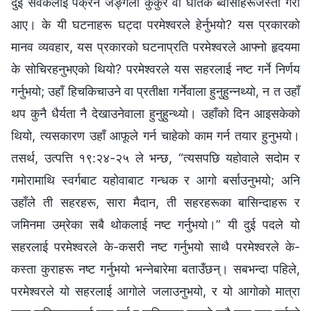
दुई सेवकलाई पक्रन जङ्गली कुकुर वा घातक ब्‍वाँसाहरूजस्तो गरी
आए। के यी घटनाहरू घट्दा परमेश्‍वरले हेर्नुभयो? यस प्रकारको
मानव व्यवहार, यस प्रकारको घटनाप्रति परमेश्‍वरले आफ्‍नो हृदयमा
के सोचिरहनुभएको थियो? परमेश्‍वरले यस सहरलाई नष्ट गर्ने निर्णय
गर्नुभयो; उहाँ हिचकिचाउने वा प्रतीक्षा गर्नेवाला हुनुहुन्नथ्यो, न त उहाँ
थप कुनै धैर्यता नै देखाउनेवाला हुनुहुन्थ्यो। उहाँको दिन आइसकेको
थियो, त्यसकारण उहाँ आफूले गर्न चाहेको काम गर्न तयार हुनुभयो।
तसर्थ, उत्‍पत्ति १९:२४-२५ ले भन्छ, “त्यसपछि यहोवाले सदोम र
गमोरामाथि स्वर्गबाट यहोवाबाट गन्धक र आगो बर्साउनुभयो; अनि
उहाँले ती सहरहरू, सारा मैदान, ती सहरहरूका बासिन्दाहरू र
जमिनमा उम्रेका सबै थोकलाई नष्ट गर्नुभयो।” यी दुई पदले यो
सहरलाई परमेश्‍वरले के-कसरी नष्ट गर्नुभयो साथै परमेश्‍वरले के-
कस्ता कुराहरू नष्ट गर्नुभयो भन्‍नेबारेमा बताउँछन्। सबभन्दा पहिले,
परमेश्‍वरले यो सहरलाई आगोले जलाउनुभयो, र यो आगोको मात्रा