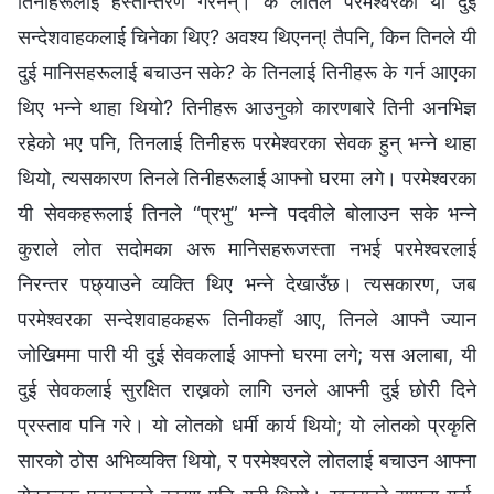
तिनीहरूलाई हस्तान्तरण गरेनन्। के लोतले परमेश्‍वरका यी दुई
सन्देशवाहकलाई चिनेका थिए? अवश्य थिएनन्! तैपनि, किन तिनले यी
दुई मानिसहरूलाई बचाउन सके? के तिनलाई तिनीहरू के गर्न आएका
थिए भन्‍ने थाहा थियो? तिनीहरू आउनुको कारणबारे तिनी अनभिज्ञ
रहेको भए पनि, तिनलाई तिनीहरू परमेश्‍वरका सेवक हुन् भन्‍ने थाहा
थियो, त्यसकारण तिनले तिनीहरूलाई आफ्‍नो घरमा लगे। परमेश्‍वरका
यी सेवकहरूलाई तिनले “प्रभु” भन्‍ने पदवीले बोलाउन सके भन्‍ने
कुराले लोत सदोमका अरू मानिसहरूजस्ता नभई परमेश्‍वरलाई
निरन्तर पछ्याउने व्यक्ति थिए भन्‍ने देखाउँछ। त्यसकारण, जब
परमेश्‍वरका सन्देशवाहकहरू तिनीकहाँ आए, तिनले आफ्‍नै ज्यान
जोखिममा पारी यी दुई सेवकलाई आफ्‍नो घरमा लगे; यस अलाबा, यी
दुई सेवकलाई सुरक्षित राख्नको लागि उनले आफ्‍नी दुई छोरी दिने
प्रस्ताव पनि गरे। यो लोतको धर्मी कार्य थियो; यो लोतको प्रकृति
सारको ठोस अभिव्यक्ति थियो, र परमेश्‍वरले लोतलाई बचाउन आफ्‍ना