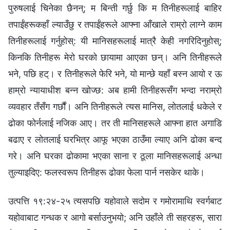
पुरुषलाई चिनेका छैनन्; म बिन्ती गर्छु कि म तिनीहरूलाई बाहिर
तपाईंहरूकहाँ ल्याउँछु र तपाईंहरूले आफ्ना आँखाले राम्रो लाग्‍ने काम
तिनीहरूलाई गर्नुहोस्: यी मानिसहरूलाई मात्रै केही नगरिदिनुहोस्;
किनकि तिनीहरू मेरो घरको छायामा आएका छन्। अनि तिनीहरूले
भने, पछि हट्। र तिनीहरूले फेरि भने, यो मान्छे यहाँ बस्‍न आयो र ऊ
हाम्रो न्यायाधीश बन्‍न खोज्छ: अब हामी तिनीहरूसँग भन्दा नराम्रो
व्यवहार तँसँग गर्छौं। अनि तिनीहरूले त्यस मानिस, लोतलाई धकेले र
ढोका फोर्नलाई नजिक आए। तर ती मानिसहरूले आफ्ना हात अगाडि
बढाए र लोतलाई घरभित्र आफू भएका ठाउँमा ल्याए अनि ढोका बन्द
गरे। अनि घरका ढोकामा भएका साना र ठूला मानिसहरूलाई अन्धा
तुल्याइदिए: फलस्वरूप तिनीहरू ढोका फेला पार्न नसकेर थाके।
उत्पत्ति १९:२४-२५ त्यसपछि यहोवाले सदोम र गमोरामाथि स्वर्गबाट
यहोवाबाट गन्धक र आगो बर्साउनुभयो; अनि उहाँले ती सहरहरू, सारा