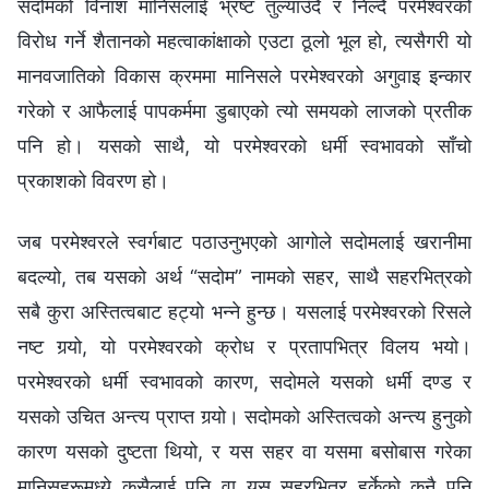
सदोमको विनाश मानिसलाई भ्रष्ट तुल्याउँदै र निल्दै परमेश्‍वरको
विरोध गर्ने शैतानको महत्वाकांक्षाको एउटा ठूलो भूल हो, त्यसैगरी यो
मानवजातिको विकास क्रममा मानिसले परमेश्‍वरको अगुवाइ इन्कार
गरेको र आफैलाई पापकर्ममा डुबाएको त्यो समयको लाजको प्रतीक
पनि हो। यसको साथै, यो परमेश्‍वरको धर्मी स्वभावको साँचो
प्रकाशको विवरण हो।
जब परमेश्‍वरले स्वर्गबाट पठाउनुभएको आगोले सदोमलाई खरानीमा
बदल्यो, तब यसको अर्थ “सदोम” नामको सहर, साथै सहरभित्रको
सबै कुरा अस्तित्वबाट हट्यो भन्‍ने हुन्छ। यसलाई परमेश्‍वरको रिसले
नष्ट गर्‍यो, यो परमेश्‍वरको क्रोध र प्रतापभित्र विलय भयो।
परमेश्‍वरको धर्मी स्वभावको कारण, सदोमले यसको धर्मी दण्ड र
यसको उचित अन्त्य प्राप्त गर्‍यो। सदोमको अस्तित्वको अन्त्य हुनुको
कारण यसको दुष्टता थियो, र यस सहर वा यसमा बसोबास गरेका
मानिसहरूमध्ये कसैलाई पनि वा यस सहरभित्र हुर्केको कुनै पनि