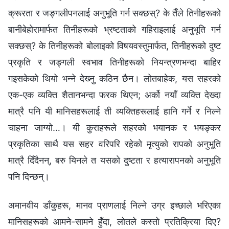
क्रूरता र जङ्गलीपनलाई अनुभूति गर्न सक्छस्? के तैँले तिनीहरूको
बानीबेहोरामार्फत तिनीहरूको भ्रष्टताको गहिराइलाई अनुभूति गर्न
सक्छस्? के तिनीहरूको बोलाइको विषयवस्तुमार्फत, तिनीहरूको दुष्ट
प्रकृति र जङ्गली स्वभाव तिनीहरूको नियन्त्रणभन्दा बाहिर
गइसकेको थियो भन्‍ने देख्‍नु कठिन छैन। लोतबाहेक, यस सहरको
एक-एक व्यक्ति शैतानभन्दा फरक थिएन; अर्को नयाँ व्यक्ति देख्दा
मात्रै पनि यी मानिसहरूलाई ती व्यक्तिहरूलाई हानि गर्ने र निल्‍ने
चाहना जाग्यो…। यी कुराहरूले सहरको भयानक र भयङ्कर
प्रकृतिका साथै यस सहर वरिपरि रहेको मृत्युको रापको अनुभूति
मात्रै दिँदैनन्, बरु यिनले त यसको दुष्टता र हत्यारापनको अनुभूति
पनि दिन्छन्।
अमानवीय डाँकुहरू, मानव प्राणलाई निल्‍ने उग्र इच्‍छाले भरिएका
मानिसहरूको आमने-सामने हुँदा, लोतले कस्तो प्रतिक्रिया दिए?