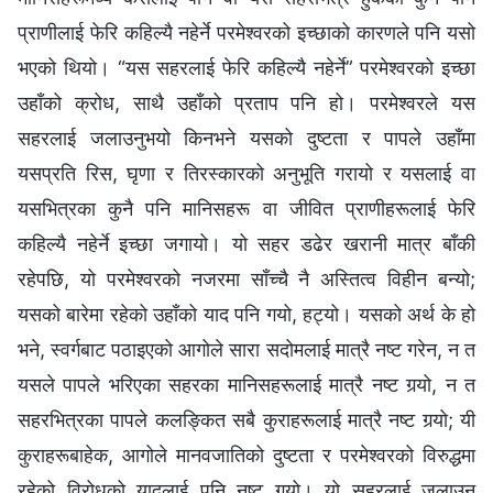
प्राणीलाई फेरि कहिल्यै नहेर्ने परमेश्‍वरको इच्‍छाको कारणले पनि यसो
भएको थियो। “यस सहरलाई फेरि कहिल्यै नहेर्ने” परमेश्‍वरको इच्‍छा
उहाँको क्रोध, साथै उहाँको प्रताप पनि हो। परमेश्‍वरले यस
सहरलाई जलाउनुभयो किनभने यसको दुष्टता र पापले उहाँमा
यसप्रति रिस, घृणा र तिरस्कारको अनुभूति गरायो र यसलाई वा
यसभित्रका कुनै पनि मानिसहरू वा जीवित प्राणीहरूलाई फेरि
कहिल्यै नहेर्ने इच्‍छा जगायो। यो सहर डढेर खरानी मात्र बाँकी
रहेपछि, यो परमेश्‍वरको नजरमा साँच्‍चै नै अस्तित्व विहीन बन्यो;
यसको बारेमा रहेको उहाँको याद पनि गयो, हट्यो। यसको अर्थ के हो
भने, स्वर्गबाट पठाइएको आगोले सारा सदोमलाई मात्रै नष्ट गरेन, न त
यसले पापले भरिएका सहरका मानिसहरूलाई मात्रै नष्ट गर्‍यो, न त
सहरभित्रका पापले कलङ्कित सबै कुराहरूलाई मात्रै नष्ट गर्‍यो; यी
कुराहरूबाहेक, आगोले मानवजातिको दुष्टता र परमेश्‍वरको विरुद्धमा
रहेको विरोधको यादलाई पनि नष्ट गर्‍यो। यो सहरलाई जलाउनु