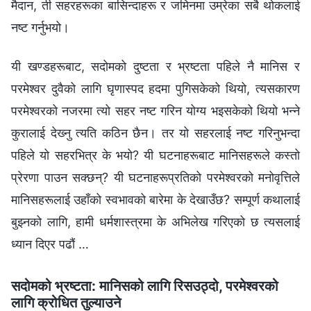
मैदान, ती सहरहरूका बासिन्दाहरू र जमिनमा उम्रेका सबै थोकलाई
नष्ट गर्नुभयो।
यी खण्डहरूबाट, सदोमको दुष्टता र भ्रष्टता पहिले नै मानिस र
परमेश्‍वर दुवैको लागि घृणास्पद हदमा पुगिसकेको थियो, त्यसकारण
परमेश्‍वरको नजरमा त्यो सहर नष्ट गरिन योग्य भइसकेको थियो भन्‍ने
कुरालाई देख्‍नु त्यति कठिन छैन। तर यो सहरलाई नष्ट गरिनुभन्दा
पहिले यो सहरभित्र के भयो? यी घटनाहरूबाट मानिसहरूले कस्तो
प्रेरणा पाउन सक्छन्? यी घटनाहरूप्रतिको परमेश्‍वरको मनोवृत्तिले
मानिसहरूलाई उहाँको स्वभावको बारेमा के देखाउँछ? सम्पूर्ण कथालाई
बुझ्‍नको लागि, हामी धर्मशास्‍त्रमा के अभिलेख गरिएको छ त्यसलाई
ध्यान दिएर पढौं …
सदोमको भ्रष्टता: मानिसको लागि रिसउठ्दो, परमेश्‍वरको
लागि क्रोधित तुल्याउने