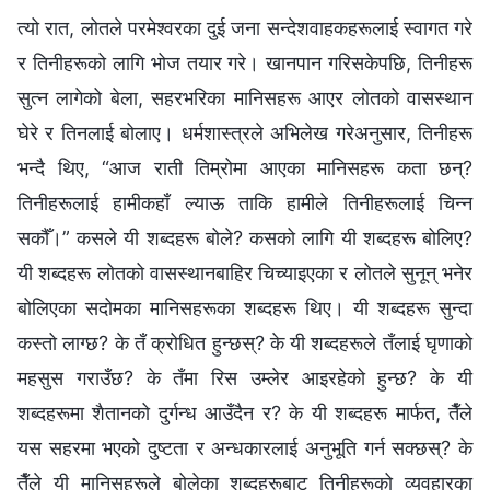
त्यो रात, लोतले परमेश्‍वरका दुई जना सन्देशवाहकहरूलाई स्वागत गरे
र तिनीहरूको लागि भोज तयार गरे। खानपान गरिसकेपछि, तिनीहरू
सुत्‍न लागेको बेला, सहरभरिका मानिसहरू आएर लोतको वासस्थान
घेरे र तिनलाई बोलाए। धर्मशास्‍त्रले अभिलेख गरेअनुसार, तिनीहरू
भन्दै थिए, “आज राती तिम्रोमा आएका मानिसहरू कता छन्?
तिनीहरूलाई हामीकहाँ ल्याऊ ताकि हामीले तिनीहरूलाई चिन्‍न
सकौँ।” कसले यी शब्‍दहरू बोले? कसको लागि यी शब्दहरू बोलिए?
यी शब्‍दहरू लोतको वासस्थानबाहिर चिच्याइएका र लोतले सुनून् भनेर
बोलिएका सदोमका मानिसहरूका शब्‍दहरू थिए। यी शब्‍दहरू सुन्दा
कस्तो लाग्छ? के तँ क्रोधित हुन्छस्? के यी शब्‍दहरूले तँलाई घृणाको
महसुस गराउँछ? के तँमा रिस उम्लेर आइरहेको हुन्छ? के यी
शब्‍दहरूमा शैतानको दुर्गन्ध आउँदैन र? के यी शब्‍दहरू मार्फत, तैँले
यस सहरमा भएको दुष्टता र अन्धकारलाई अनुभूति गर्न सक्छस्? के
तैँले यी मानिसहरूले बोलेका शब्‍दहरूबाट तिनीहरूको व्यवहारका