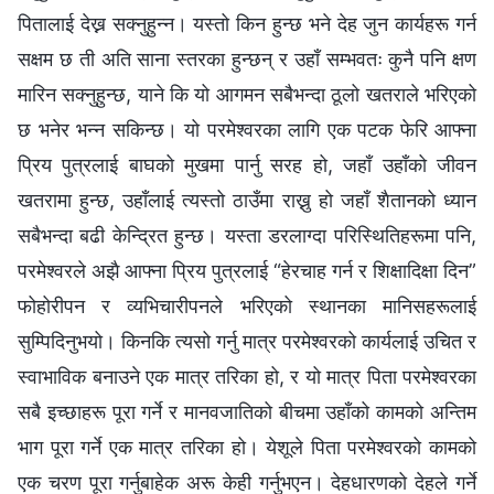
पितालाई देख्न सक्नुहुन्न। यस्तो किन हुन्छ भने देह जुन कार्यहरू गर्न
सक्षम छ ती अति साना स्तरका हुन्छन् र उहाँ सम्भवतः कुनै पनि क्षण
मारिन सक्नुहुन्छ, याने कि यो आगमन सबैभन्दा ठूलो खतराले भरिएको
छ भनेर भन्न सकिन्छ। यो परमेश्‍वरका लागि एक पटक फेरि आफ्ना
प्रिय पुत्रलाई बाघको मुखमा पार्नु सरह हो, जहाँ उहाँको जीवन
खतरामा हुन्छ, उहाँलाई त्यस्तो ठाउँमा राख्नु हो जहाँ शैतानको ध्यान
सबैभन्दा बढी केन्द्रित हुन्छ। यस्ता डरलाग्दा परिस्थितिहरूमा पनि,
परमेश्‍वरले अझै आफ्ना प्रिय पुत्रलाई “हेरचाह गर्न र शिक्षादिक्षा दिन”
फोहोरीपन र व्यभिचारीपनले भरिएको स्थानका मानिसहरूलाई
सुम्पिदिनुभयो। किनकि त्यसो गर्नु मात्र परमेश्‍वरको कार्यलाई उचित र
स्वाभाविक बनाउने एक मात्र तरिका हो, र यो मात्र पिता परमेश्‍वरका
सबै इच्छाहरू पूरा गर्ने र मानवजातिको बीचमा उहाँको कामको अन्तिम
भाग पूरा गर्ने एक मात्र तरिका हो। येशूले पिता परमेश्‍वरको कामको
एक चरण पूरा गर्नुबाहेक अरू केही गर्नुभएन। देहधारणको देहले गर्ने