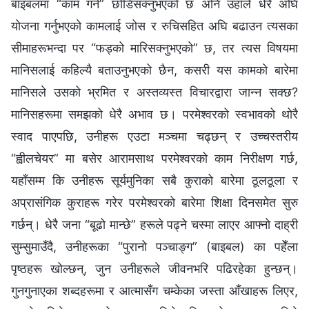
बाइबलमा “काम गर्न” छोडिसक्नुभएको छ अनि उहाँले धेरै अघि
योजना गर्नुभएको कामलाई जोस र रुचिसहित अघि बढाउन त्यसका
सीमाहरूभन्दा पर “फड्को मारिसक्‍नुभएको” छ, तर त्यस विषयमा
मानिसलाई कहिल्यै बताउनुभएको छैन, कसरी यस कामको बारेमा
मानिसले उसको भ्रमित र अस्तव्यस्त विचारद्वारा जान्न सक्छ?
मानिसहरूमा समझको धेरै अभाव छ। परमेश्‍वरको स्वभावको थोरै
स्वाद पाएपछि, उनीहरू एउटा मञ्‍चमा चढ्छन् र उच्‍चस्तरीय
“ह्वीलचेयर” मा बसेर आरामसाथ परमेश्‍वरको काम निरीक्षण गर्छ,
यहाँसम्म कि उनीहरू सूर्यमुनिका सबै कुराको बारेमा ठूलठूला र
अप्रासंगिक कुराहरू गरेर परमेश्‍वरको बारेमा शिक्षा दिनसमेत सुरु
गर्छन्। धेरै जना “बूढो मान्छे” हरूले पढ्ने चस्मा लाएर आफ्नो दाह्री
सुम्सुमाउँदै, उनीहरूका “पुरानो पञ्‍चाङ्ग” (बाइबल) का पहेँला
पृष्ठहरू खोल्छन्, जुन उनीहरूले जीवनभरि पढिरहेका हुन्छन्।
गुनगुनाएका शब्दहरूमा र आत्मासँग चम्केका जस्ता आँखाहरू लिएर,