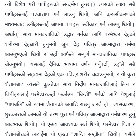
त्यो विशेष गरी पापीहरूको सन्दर्भमा हुन्छ।) त्यसको लक्ष्य सबै
पापीहरूलाई पश्‍चात्ताप गर्न लाउनु थियो, अनि क्रूसीकरणको
माध्यमबाट उनीहरूलाई आफ्ना पापहरू स्वीकार गर्न लाउनु थियो।
अर्थात्, सारा मानवजातिको उद्धार गर्नका लागि परमेश्‍वर देहको
शरीरमा देहधारी हुनुभयो जुन देह पवित्र आत्माद्वारा गर्भमा
आउनुभएको थियो र उहाँ आफैले सम्पूर्ण मानवजातिका पापहरू
बोक्‍नुभयो। यसलाई दैनिक भाषामा वर्णन गर्नुपर्दा, उहाँले सबै
पापीहरूको सट्टामा देहको एक पवित्र शरीर चढाउनुभयो, र यो कुरा
शैतानबाट त्यसले कुल्चेका सारा निर्दोष मानवजातिलाई लिन र
तिनीहरूलाई परमेश्‍वरकहाँ फर्काउन “बिन्ती” गर्नको लागि येशूलाई
“पापबलि” को रूपमा शैतानको अगाडि राख्‍नु जस्तै हो। त्यसकारण,
छुटकाराको कामको यो चरण पूरा गर्न पवित्र आत्माद्वारा गर्भधारण हुनु
आवश्यक थियो। यो एउटा आवश्यक सर्त थियो, परमेश्‍वर पिता र
शैतानबीचको लडाइँमा यो एउटा “शान्ति सम्झौता” थियो। यसैले