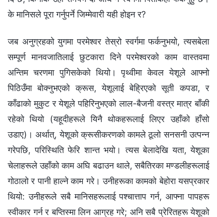
के मानिसले पूरा गर्नुपर्ने जिम्मेवारी यही होइन र?
जब अनुग्रहको युगमा परमेश्‍वर तेस्रो स्वर्गमा फर्कनुभयो, त्यसबेला
सम्पूर्ण मानवजातिलाई छुटकारा दिने परमेश्‍वरको काम वास्तवमा
अन्तिम चरणमा पुगिसकेको थियो। पृथ्वीमा केवल येशूले आफ्नो
पिठिउँमा बोक्‍नुभएको क्रूस, येशूलाई बेह्रिएको सूती कपडा, र
काँढाको मुकुट र येशूले पहिरिनुभएको लाल-बैजनी वस्‍त्र मात्र बाँकी
रहेको थियो (यहूदीहरूले यिनै थोकहरूलाई लिएर उहाँको हाँसो
उडाए)। अर्थात्, येशूको क्रूसीकरणको कामले ठूलो सनसनी उत्पन्न
गरेपछि, परिस्थिति फेरि शान्त भयो। त्यस बेलादेखि यता, येशूका
चेलाहरूले उहाँको काम अघि बढाउन थाले, सबैतिरका मण्डलीहरूलाई
गोठालो र पानी हाल्‍ने काम गरे। उनीहरूका कामको बेहोरा यसप्रकार
थियो: उनीहरूले सबै मानिसहरूलाई पश्‍चात्ताप गर्न, आफ्ना पापहरू
स्वीकार गर्न र बप्तिस्मा लिन आग्रह गरे; अनि सबै प्रेरितहरू येशूको