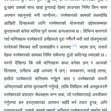
दुःखमा उसको साथ खडा हुनलाई देहमा आउनका निम्ति किन चरम
अपमान सहनुभयो भनी जान्दैनन्। परमेश्‍वरको कामको लक्ष्यदेखि
आखिरी दिनहरूको लागि परमेश्‍वरको योजनाको उद्देश्यसम्मका
कुराहरूको बारेमा मानिस पूर्ण रूपमा अन्धकारमा छ। विभिन्न कारणले
गर्दा मानिसहरू परमेश्‍वरले उनीहरूले पूरा गर्नैपर्ने भनी सर्त तोक्नुभएको
[१]
प्रवेशको विषयमा सधैँ उत्साहहीन र अस्पष्ट
भएका छन्, जसले
देहमा परमेश्‍वरको कामका निम्ति सबैभन्दा ठूलो कठिनाइ ल्याएको छ।
यस्तो देखिन्छ कि सबै मानिसहरू बाधा बनेका छन् र आजको
दिनसम्म, उनीहरू अझै अस्पष्ट नै छन्। यसकारण, मलाई लाग्छ,
हामीले परमेश्‍वरले मानिसमा गर्नुहुने काम र परमेश्‍वरको जरूरी
अभिप्रायको बारेमा कुराकानी गर्नुपर्छ, ताकि तिमीहरू सबै अय्यूबजस्तै
परमेश्‍वरको बफादार सेवकहरू बन्न सक, जो परमेश्‍वरलाई अस्वीकार
गर्नुभन्दा बरु हरप्रकारका अपमान सहँदै मर्न तयार हुन्छ; अनि
पत्रुसजस्तै, जसले आफ्नो सम्पूर्ण अस्तित्व परमेश्‍वरलाई समर्पण गर्छ