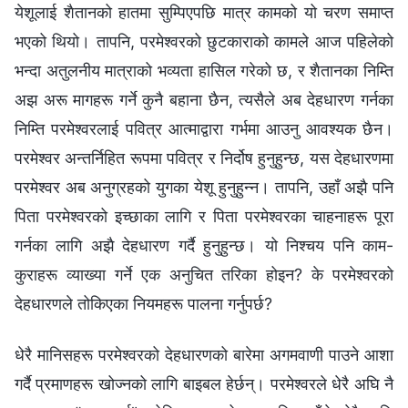
येशूलाई शैतानको हातमा सुम्पिएपछि मात्र कामको यो चरण समाप्त
भएको थियो। तापनि, परमेश्‍वरको छुटकाराको कामले आज पहिलेको
भन्दा अतुलनीय मात्राको भव्यता हासिल गरेको छ, र शैतानका निम्ति
अझ अरू मागहरू गर्ने कुनै बहाना छैन, त्यसैले अब देहधारण गर्नका
निम्ति परमेश्‍वरलाई पवित्र आत्माद्वारा गर्भमा आउनु आवश्यक छैन।
परमेश्‍वर अन्तर्निहित रूपमा पवित्र र निर्दोष हुनुहुन्छ, यस देहधारणमा
परमेश्‍वर अब अनुग्रहको युगका येशू हुनुहुन्न। तापनि, उहाँ अझै पनि
पिता परमेश्‍वरको इच्छाका लागि र पिता परमेश्‍वरका चाहनाहरू पूरा
गर्नका लागि अझै देहधारण गर्दै हुनुहुन्छ। यो निश्‍चय पनि काम-
कुराहरू व्याख्या गर्ने एक अनुचित तरिका होइन? के परमेश्‍वरको
देहधारणले तोकिएका नियमहरू पालना गर्नुपर्छ?
धेरै मानिसहरू परमेश्‍वरको देहधारणको बारेमा अगमवाणी पाउने आशा
गर्दै प्रमाणहरू खोज्नको लागि बाइबल हेर्छन्। परमेश्‍वरले धेरै अघि नै