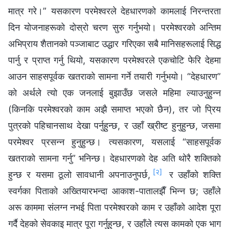
मात्र गरे।” यसकारण परमेश्‍वरले देहधारणको कामलाई निरन्तरता
दिन योजनाहरूको दोस्रो चरण सुरु गर्नुभयो। परमेश्‍वरको अन्तिम
अभिप्राय शैतानको पञ्‍जाबाट उद्धार गरिएका सबै मानिसहरूलाई सिद्ध
पार्नु र प्राप्त गर्नु थियो, यसकारण परमेश्‍वरले एकचोटि फेरि देहमा
आउन साहसपूर्वक खतराको सामना गर्ने तयारी गर्नुभयो। “देहधारण”
को अर्थले त्यो एक जनलाई बुझाउँछ जसले महिमा ल्याउनुहुन्न
(किनकि परमेश्‍वरको काम अझै समाप्त भएको छैन), तर जो प्रिय
पुत्रको पहिचानसाथ देखा पर्नुहुन्छ, र उहाँ ख्रीष्ट हुनुहुन्छ, जसमा
परमेश्‍वर प्रसन्न हुनुहुन्छ। त्यसकारण, यसलाई “साहसपूर्वक
खतराको सामना गर्नु” भनिन्छ। देहधारणको देह अति थोरै शक्तिको
[२]
हुन्छ र यसमा ठूलो सावधानी अपनाउनुपर्छ,
र उहाँको शक्ति
स्वर्गका पिताको अख्तियारभन्दा आकाश-पातालझैँ भिन्न छ; उहाँले
अरू काममा संलग्न नभई पिता परमेश्‍वरको काम र उहाँको आदेश पूरा
गर्दै देहको सेवकाइ मात्र पूरा गर्नुहुन्छ, र उहाँले त्यस कामको एक भाग