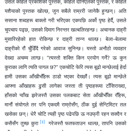
उसले कहिले प्रकाशको पुस्तक, कहिले दानिएलको पुस्तक, र कहिले
यशैयाको पुस्तक खोल्छ, जुन सबैले राम्ररी जानेकै हुन्छन्। अति
ससाना शब्दहरू बाक्लो गरी भरिएका एकपछि अर्को पृष्ठ हेर्दै, उसले
चुपचाप पढ्छ, उसको दिमाग निरन्तर खल्बलिरहन्छ। अचानक दाह्री
मुसारिरहेको हात रोकिन्छ र दाह्री तान्न थाल्छ। बेला-बेलामा
दाह्रीको रौं चुँडिँदै गरेको आवाज सुनिन्छ। यस्तो अनौठो व्यवहार
देख्दा अचम्म लाग्छ। “त्यस्तो शक्ति किन प्रयोग गर्ने? ऊ कुन
कुराका लागि त्यति पागल छ?” एकचोटि फेरि त्यस बूढो मान्छेलाई हेर्दा
हामी उसका आँखीभौँहरू ठाडो भएका देख्छौं। त्यस बूढो मान्छेले
आफ्ना आँखाहरू ढुसी लागेका जस्ता ती पृष्ठहरूमा टाँसिराख्दा,
हाँसको प्वाँख झरेजस्तै उसका पलकबाट सेता आँखीभौँका रौँहरू,
मानौं संयोगले तर पनि एकदमै राम्रोसँग, ठीक दुई सेन्टिमिटर तल
खसेका छन्। धेरै चोटि त्यही पृष्ठ पढेपछि ऊ नउफ्री रहन सक्दैन र
[३]
कसैसँग तुच्छ कुरा
गरेजस्तै फतफताउन थाल्छ, तापनि उसको