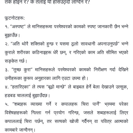
तर्क होइन र? के तँलाई यो हाँसउठ्दो लाग्दैन र?
फूटनोटहरू:
१. “अस्पष्ट” ले मानिसहरूमा परमेश्‍वरको कामको स्पष्ट जानकारी छैन भन्‍ने
बुझाउँछ।
२. “अति थोरै शक्तिको हुन्छ र यसमा ठूलो सावधानी अपनाउनुपर्छ” भन्‍ने
कुराले शरीरका कठिनाइहरू धेरै छन्, र गरिएको काम अति सीमित भएको
सङ्केत गर्छ।
३. “तुच्छ कुरा” मानिसहरूले परमेश्‍वरको कामको निरीक्षण गर्दा देखिने
उनीहरूका कुरूप अनुहारका लागि एउटा उपमा हो।
४. “हतारिएका” ले त्यस “बूढो मान्छे” ले बाइबल हेर्ने बेला देखाउने उत्सुक,
हडबड चाललाई बुझाउँदछ।
५. “शब्दहरू व्याख्या गर्ने र कपालहरू चिरा पार्ने” भ्रममा परेका
विशेषज्ञहरूको गिल्ला गर्न प्रयोग गरिन्छ, जसले शब्दहरूलाई लिएर
कपाललाई चिरा पर्छन्, तर सत्यको खोजी गर्दैनन् वा पवित्र आत्माको
कामबारे जान्दैनन्।