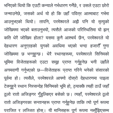
भनिएको थियो कि एउटी कन्याले गर्भधारण गर्नेछे, र उसले एउटा छोरो
जन्माउनेछे, जसको अर्थ यो हो कि उहाँ पवित्र आत्माबाट गर्भमा
आउनुभएको थियो। तापनि, परमेश्‍वरले अझै पनि यो मृत्युको
जोखिममा भएको बताउनुभयो, त्यसैले आजको परिस्थितिमा यो झन्
कति धेरै जोखिम होला? यसमा कुनै आश्‍चर्य छैन, परमेश्‍वरले यो
देहधारण अनुग्रहको युगको अवधिमा भएको भन्दा हजारौँ गुणा
जोखिममा छ भन्नुहुन्छ। धेरै स्थानहरूमा, परमेश्‍वरले सिनिमको
भूमिमा विजेताहरूको एउटा समूह प्राप्त गर्नुहुनेछ भनी उहाँले
अगमवाणी गर्नुभएको छ—विजेताहरू प्राप्त गरिने भनेको संसारको
पूर्वमा हो। त्यसैले, परमेश्‍वरले आफ्नो दोस्रो देहधारणमा पाइला
टेक्‍नुहुने स्थान निस्सन्देह सिनिमको भूमि हो, ठ्याक्कै त्यही ठाउँ जहाँ
ठूलो रातो अजिङ्गर गुँडुल्किएर बसेको छ। त्यहाँ, परमेश्‍वरले ठूलो
रातो अजिङ्गरका सन्तानहरू प्राप्त गर्नुहुनेछ ताकि त्यो पूर्ण रूपमा
पराजित र लज्जित होस्। यी मानिसहरू पूर्ण रूपमा नब्युँझिएसम्म