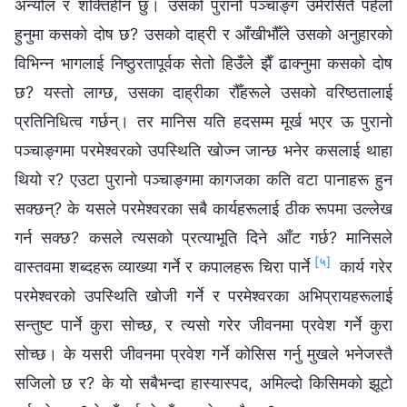
अन्योल र शक्तिहीन छु। उसको पुरानो पञ्‍चाङ्ग उमेरसितै पहेँलो
हुनुमा कसको दोष छ? उसको दाह्री र आँखीभौँले उसको अनुहारको
विभिन्न भागलाई निष्ठुरतापूर्वक सेतो हिउँले झैँ ढाक्‍नुमा कसको दोष
छ? यस्तो लाग्छ, उसका दाह्रीका रौँहरूले उसको वरिष्ठतालाई
प्रतिनिधित्व गर्छन्। तर मानिस यति हदसम्म मूर्ख भएर ऊ पुरानो
पञ्‍चाङ्गमा परमेश्‍वरको उपस्थिति खोज्न जान्छ भनेर कसलाई थाहा
थियो र? एउटा पुरानो पञ्‍चाङ्गमा कागजका कति वटा पानाहरू हुन
सक्छन्? के यसले परमेश्‍वरका सबै कार्यहरूलाई ठीक रूपमा उल्लेख
गर्न सक्छ? कसले त्यसको प्रत्याभूति दिने आँट गर्छ? मानिसले
[५]
वास्तवमा शब्दहरू व्याख्या गर्ने र कपालहरू चिरा पार्ने
कार्य गरेर
परमेश्‍वरको उपस्थिति खोजी गर्ने र परमेश्‍वरका अभिप्रायहरूलाई
सन्तुष्ट पार्ने कुरा सोच्छ, र त्यसो गरेर जीवनमा प्रवेश गर्ने कुरा
सोच्छ। के यसरी जीवनमा प्रवेश गर्ने कोसिस गर्नु मुखले भनेजस्तै
सजिलो छ र? के यो सबैभन्दा हास्यास्पद, अमिल्दो किसिमको झूटो