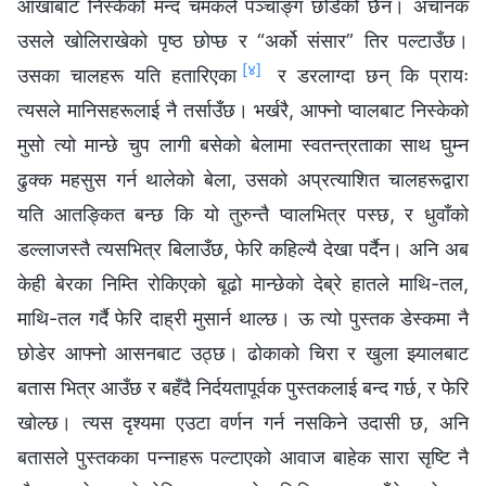
आँखाबाट निस्केको मन्द चमकले पञ्‍चाङ्ग छोडेको छैन। अचानक
उसले खोलिराखेको पृष्ठ छोप्छ र “अर्को संसार” तिर पल्टाउँछ।
[४]
उसका चालहरू यति हतारिएका
र डरलाग्दा छन् कि प्रायः
त्यसले मानिसहरूलाई नै तर्साउँछ। भर्खरै, आफ्नो प्वालबाट निस्केको
मुसो त्यो मान्छे चुप लागी बसेको बेलामा स्वतन्त्रताका साथ घुम्न
ढुक्‍क महसुस गर्न थालेको बेला, उसको अप्रत्याशित चालहरूद्वारा
यति आतङ्कित बन्छ कि यो तुरुन्तै प्वालभित्र पस्छ, र धुवाँको
डल्लाजस्तै त्यसभित्र बिलाउँछ, फेरि कहिल्यै देखा पर्दैन। अनि अब
केही बेरका निम्ति रोकिएको बूढो मान्छेको देब्रे हातले माथि-तल,
माथि-तल गर्दै फेरि दाह्री मुसार्न थाल्छ। ऊ त्यो पुस्तक डेस्कमा नै
छोडेर आफ्नो आसनबाट उठ्छ। ढोकाको चिरा र खुला झ्यालबाट
बतास भित्र आउँछ र बहँदै निर्दयतापूर्वक पुस्तकलाई बन्द गर्छ, र फेरि
खोल्छ। त्यस दृश्यमा एउटा वर्णन गर्न नसकिने उदासी छ, अनि
बतासले पुस्तकका पन्नाहरू पल्टाएको आवाज बाहेक सारा सृष्टि नै