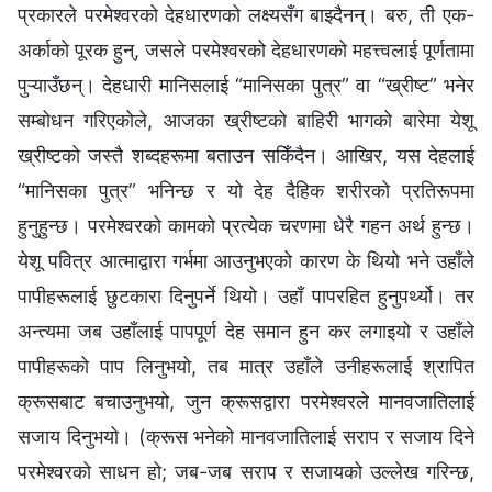
प्रकारले परमेश्‍वरको देहधारणको लक्ष्यसँग बाझ्दैनन्। बरु, ती एक-
अर्काको पूरक हुन्, जसले परमेश्‍वरको देहधारणको महत्त्वलाई पूर्णतामा
पुऱ्याउँछन्। देहधारी मानिसलाई “मानिसका पुत्र” वा “ख्रीष्ट” भनेर
सम्बोधन गरिएकोले, आजका ख्रीष्टको बाहिरी भागको बारेमा येशू
ख्रीष्टको जस्तै शब्दहरूमा बताउन सकिँदैन। आखिर, यस देहलाई
“मानिसका पुत्र” भनिन्छ र यो देह दैहिक शरीरको प्रतिरूपमा
हुनुहुन्छ। परमेश्‍वरको कामको प्रत्येक चरणमा धेरै गहन अर्थ हुन्छ।
येशू पवित्र आत्माद्वारा गर्भमा आउनुभएको कारण के थियो भने उहाँले
पापीहरूलाई छुटकारा दिनुपर्ने थियो। उहाँ पापरहित हुनुपर्थ्यो। तर
अन्त्यमा जब उहाँलाई पापपूर्ण देह समान हुन कर लगाइयो र उहाँले
पापीहरूको पाप लिनुभयो, तब मात्र उहाँले उनीहरूलाई श्रापित
क्रूसबाट बचाउनुभयो, जुन क्रूसद्वारा परमेश्‍वरले मानवजातिलाई
सजाय दिनुभयो। (क्रूस भनेको मानवजातिलाई सराप र सजाय दिने
परमेश्‍वरको साधन हो; जब-जब सराप र सजायको उल्लेख गरिन्छ,