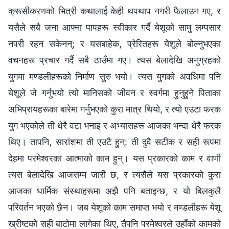
क्रूसीकरणको भित्री कथालाई केही थपथाप नगरी फैलाउन गए, र
यसैले सबै जना आफ्ना पापहरू स्वीकार गर्दै येशूको सामु लम्पसार
नपरी रहन सकेनन्; र यसबाहेक, प्रेरितहरू येशूले बोल्नुभएका
वचनहरू प्रचार गर्दै सबै ठाउँमा गए। त्यस बेलादेखि अनुग्रहको
युगमा मण्डलीहरूको निर्माण सुरु भयो। त्यस युगको अवधिमा पनि
येशूले जे गर्नुभयो त्यो मानिसको जीवन र स्वर्गमा हुनुहुने पिताका
अभिप्रायहरूका बारेमा गर्नुभएको कुरा मात्र थियो, र त्यो एउटा फरक
युग भएकोले ती धेरै वटा भनाइ र अभ्यासहरू आजका भन्दा धेरै फरक
थिए। तापनि, सारांशमा ती एउटै हुन्: ती दुवै सटीक र सही रूपमा
देहमा परमेश्‍वरका आत्माको काम हुन्। यस प्रकारको काम र वाणी
त्यस बेलादेखि आजसम्म जारी छ, र त्यसैले यस प्रकारको कुरा
आजका धार्मिक संस्थाहरूमा अझै पनि बताइन्छ, र यो बिलकुलै
परिवर्तन भएको छैन। जब येशूको काम समाप्त भयो र मण्डलीहरू येशू
ख्रीष्टको सही बाटोमा लागेका थिए, तैपनि परमेश्‍वरले उहाँको कामको