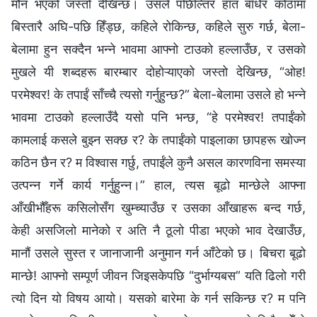
मौन भएको जस्तो देखिन्छ। उसले पछिल्तिर हात बाँधेर कोठामा
बिस्तारै अघि-पछि हिँड्छ, कहिले रोकिन्छ, कहिले सुरु गर्छ, बेला-
बेलामा हुन सक्दैन भन्‍ने भावमा आफ्नो टाउको हल्लाउँछ, र उसको
मुखले यी शब्दहरू बारम्बार दोहोऱ्याएको जस्तो देखिन्छ, “ओह!
परमेश्‍वर! के तपाईं साँच्‍चै त्यसो गर्नुहुन्छ?” बेला-बेलामा उसले हो भन्‍ने
भावमा टाउको हल्लाउँदै यसो पनि भन्छ, “हे परमेश्‍वर! तपाईंको
कामलाई कसले बुझ्न सक्छ र? के तपाईंको पाइलाका छापहरू खोज्न
कठिन छैन र? म विश्‍वास गर्छु, तपाईंले कुनै असल कारणविना समस्या
उत्पन्न गर्ने कार्य गर्नुहुन्न।” हाल, त्यस बूढो मान्छेले आफ्ना
आँखीभौँहरू कसिलोसँग खुम्च्याउँछ र उसका आँखाहरू बन्द गर्छ,
केही असजिलो मानेको र अति नै ठूलो पीडा भएको भाव देखाउँछ,
मानौं उसले सुस्त र जानाजानी अनुमान गर्न आँटेको छ। बिचरा बूढो
मान्छे! आफ्नो सम्पूर्ण जीवन जिइसकेपछि “दुर्भाग्यबस” यति ढिलो गरी
त्यो दिन यो विषय आयो। यसको बारेमा के गर्न सकिन्छ र? म पनि