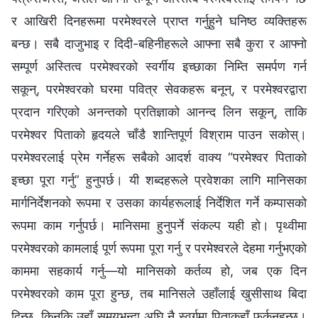
र आखिरी दिनहरूमा परमेश्‍वरले प्राप्त गर्नुहुने घनिष्ठ व्यक्तिहरू
बन्छ। सबै दाजुभाइ र दिदी-बहिनीहरूले आफ्ना सबै कुरा र आफ्नो
सम्पूर्ण अस्तित्व परमेश्‍वरको स्वर्गीय इच्छाका निम्ति समर्पण गर्न
सकून्, परमेश्‍वरको घरमा पवित्र सेवकहरू बनून्, र परमेश्‍वरद्वारा
प्रदान गरिएको अनन्तको प्रतिज्ञाको आनन्द लिन सकून्, ताकि
परमेश्‍वर पिताको हृदयले चाँडै शान्तिपूर्ण विश्राम पाउन सकोस्।
परमेश्‍वरलाई प्रेम गर्नेहरू सबैको आदर्श वाक्य “परमेश्‍वर पिताको
इच्छा पूरा गर्नु” हुनुपर्छ। यी शब्दहरूले प्रवेशका लागि मानिसका
मार्गनिर्देशनको रूपमा र उसका कार्यहरूलाई निर्देशित गर्ने कम्पासको
रूपमा काम गर्नुपर्छ। मानिसमा हुनुपर्ने संकल्प यही हो। पृथ्वीमा
परमेश्‍वरको कामलाई पूर्ण रूपमा पूरा गर्नु र परमेश्‍वरले देहमा गर्नुभएको
काममा सहकार्य गर्नु—यो मानिसको कर्तव्य हो, जब एक दिन
परमेश्‍वरको काम पूरा हुन्छ, तब मानिसले उहाँलाई खुसीसाथ बिदा
दिन्छ, किनकि उहाँ समयभन्दा अघि नै स्वर्गमा पिताकहाँ फर्कनुहुन्छ।