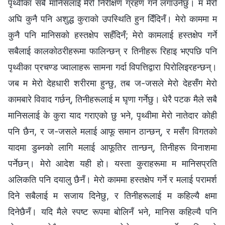
पृथ्वीका सबै मानिसलाई मेरो निरीक्षण ग्रहण गर्न लगाउनेछु। म मेरो
अघि कुनै पनि अशुद्ध कुराको उपस्थिति हुन दिँदिनँ। मेरो काममा म
कुनै पनि मानिसको हस्तक्षेप सहँदिनँ; मेरो कामलाई हस्तक्षेप गर्ने
सबैलाई कालकोठरीहरूमा फालिन्छन् र तिनीहरू रिहाइ भएपछि पनि
पृथ्वीका प्रचण्ड ज्वालाहरू सामना गर्दा विपत्तिद्वारा पिरोलिइरहन्छन्।
जब म मेरो देहधारी शरीरमा हुन्छु, तब ज-जसले मेरो देहसँग मेरो
कामबारे विवाद गर्छन्, तिनीहरूलाई म घृणा गर्नेछु। धेरै पटक मैले सबै
मानिसलाई के कुरा याद गराएको छु भने, पृथ्वीमा मेरो नातेदार कोही
पनि छैन, र ज-जसले मलाई आफू समान ठान्छन्, र मसँग विगतको
यादमा डुब्‍नको लागि मलाई आफूतिर तान्छन्, तिनीहरू विनाशमा
पर्नेछन्। मेरो आदेश यही हो। यस्ता कुराहरूमा म मानिसप्रति
अलिकति पनि दयालु छैनँ। मेरो काममा हस्तक्षेप गर्ने र मलाई परामर्श
दिने सबैलाई म सजाय दिनेछु, र तिनीहरूलाई म कहिल्यै क्षमा
दिनेछैनँ। यदि मैले स्पष्ट रूपमा बोलिनँ भने, मानिस कहिल्यै पनि