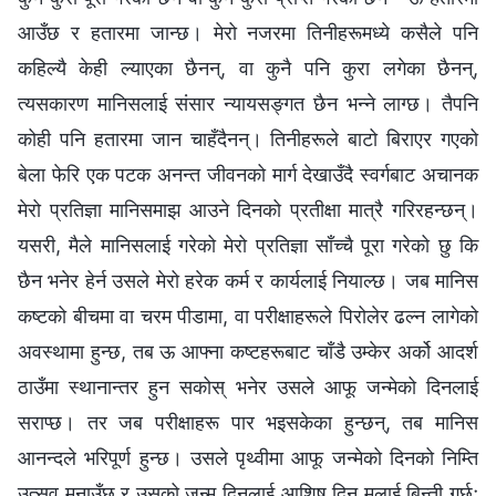
आउँछ र हतारमा जान्छ। मेरो नजरमा तिनीहरूमध्ये कसैले पनि
कहिल्यै केही ल्याएका छैनन्, वा कुनै पनि कुरा लगेका छैनन्,
त्यसकारण मानिसलाई संसार न्यायसङ्गत छैन भन्‍ने लाग्छ। तैपनि
कोही पनि हतारमा जान चाहँदैनन्। तिनीहरूले बाटो बिराएर गएको
बेला फेरि एक पटक अनन्त जीवनको मार्ग देखाउँदै स्वर्गबाट अचानक
मेरो प्रतिज्ञा मानिसमाझ आउने दिनको प्रतीक्षा मात्रै गरिरहन्छन्।
यसरी, मैले मानिसलाई गरेको मेरो प्रतिज्ञा साँच्‍चै पूरा गरेको छु कि
छैन भनेर हेर्न उसले मेरो हरेक कर्म र कार्यलाई नियाल्छ। जब मानिस
कष्टको बीचमा वा चरम पीडामा, वा परीक्षाहरूले पिरोलेर ढल्‍न लागेको
अवस्थामा हुन्छ, तब ऊ आफ्‍ना कष्टहरूबाट चाँडै उम्केर अर्को आदर्श
ठाउँमा स्थानान्तर हुन सकोस् भनेर उसले आफू जन्‍मेको दिनलाई
सराप्छ। तर जब परीक्षाहरू पार भइसकेका हुन्छन्, तब मानिस
आनन्दले भरिपूर्ण हुन्छ। उसले पृथ्वीमा आफू जन्‍मेको दिनको निम्ति
उत्सव मनाउँछ र उसको जन्‍म दिनलाई आशिष्‌ दिन मलाई बिन्ती गर्छ;