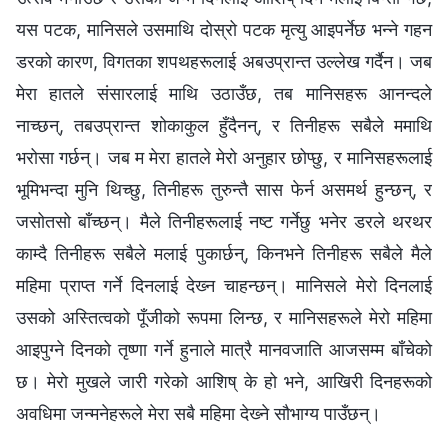
यस पटक, मानिसले उसमाथि दोस्रो पटक मृत्यु आइपर्नेछ भन्‍ने गहन
डरको कारण, विगतका शपथहरूलाई अबउप्रान्त उल्‍लेख गर्दैन। जब
मेरा हातले संसारलाई माथि उठाउँछ, तब मानिसहरू आनन्दले
नाच्छन्, तबउप्रान्त शोकाकुल हुँदैनन्, र तिनीहरू सबैले ममाथि
भरोसा गर्छन्। जब म मेरा हातले मेरो अनुहार छोप्छु, र मानिसहरूलाई
भूमिभन्दा मुनि थिच्छु, तिनीहरू तुरुन्तै सास फेर्न असमर्थ हुन्छन्, र
जसोतसो बाँच्‍छन्। मैले तिनीहरूलाई नष्ट गर्नेछु भनेर डरले थरथर
काम्दै तिनीहरू सबैले मलाई पुकार्छन्, किनभने तिनीहरू सबैले मैले
महिमा प्राप्त गर्ने दिनलाई देख्‍न चाहन्छन्। मानिसले मेरो दिनलाई
उसको अस्तित्वको पूँजीको रूपमा लिन्छ, र मानिसहरूले मेरो महिमा
आइपुग्‍ने दिनको तृष्णा गर्ने हुनाले मात्रै मानवजाति आजसम्‍म बाँचेको
छ। मेरो मुखले जारी गरेको आशिष्‌ के हो भने, आखिरी दिनहरूको
अवधिमा जन्‍मनेहरूले मेरा सबै महिमा देख्‍ने सौभाग्य पाउँछन्।