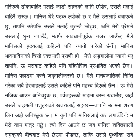
गरिएको ढोकाबाहिर मलाई जाडो सहनको लागि छोडेर, उसले मलाई
बाहिरै राख्छ। मानिस धेरै पटक लडेको छ र मैले उसलाई बचाएको
छु, तापनि उठेपछि उसले मलाई तुरुन्तै छोड्छ, अनि मेरो प्रेमले
उसलाई छुन नपाउँदै, मतर्फ सावधानीपूर्वक नजर लाउँछ; मैले
मानिसको हृदयलाई कहिल्यै पनि न्यानो पारेको छैनँ। मानिस
भावनाविनाको चिसो रक्तधारी प्राणी हो। मेरो अङ्गालोमा न्यानो भए
तापनि, ऊ यसबाट कहिले पनि गहिरोसित प्रभावित भएको छैन।
मानिस पहाडमा बस्ने जङ्गलीजस्तो छ। मैले मानवजातिको निम्ति
गरेका सबै हेरचाहलाई उसले कहिले पनि महत्त्व दिएको छैन। ऊ मेरो
नजिक आउन अनिच्छुक छ, पर्वतहरूको माझमा बस्‍न रुचाउँछ, जहाँ
उसले जङ्गली पशुहरूको खतरालाई सहन्छ—तापनि ऊ ममा शरण
लिन अझै अनिच्छुक छ। म कुनै पनि मानिसलाई कर लगाउँदिनँ: म
मेरो काम मात्र गर्छु। त्यो दिन आउने छ जब मानिस शक्तिशाली
समुद्रको बीचबाट मेरो छेउमा पौडन्छ, ताकि उसले पृथ्वीका सबै