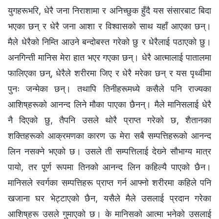
युगहरूभरि, धेरै जना निराशामा र अनिच्छुक हुँदै यस संसारबाट बिदा
भएका छन् र धेरै जना आशा र विश्‍वासको साथ यहाँ आएका छन्।
मैले धेरैको निम्ति आउने बन्दोबस्त गरेको छु र धेरैलाई पठाएको छु।
अनगिन्ती मानिस मेरा हात भएर गएका छन्। धेरै आत्मालाई पातालमा
फालिएका छन्, धेरैले शरीरमा जिए र धेरै मरेका छन् र यस पृथ्वीमा
पुनः जन्मेका छन्। तथापि तिनीहरूमध्ये कसैले पनि राज्यका
आशिष्‌हरूको आनन्द लिने मौका पाएका छैनन्। मैले मानिसलाई धेरै
नै दिएको छु, तैपनि उसले थोरै प्राप्त गरेको छ, शैतानका
शक्तिहरूको आक्रमणका कारण ऊ मेरा सबै सम्पत्तिहरूको आनन्द
लिन नसक्ने भएको छ। उसले ती सम्पत्तिलाई देख्‍ने सौभाग्य मात्र
पायो, तर पूर्ण रूपमा तिनको आनन्द लिन कहिल्यै पाएको छैन।
मानिसले स्वर्गका सम्पत्तिहरू प्राप्त गर्न आफ्‍नो शरीरमा कहिले पनि
खजाना घर भेट्टाएको छैन, यसैले मैले उसलाई प्रदान गरेका
आशिष्‌हरू उसले गुमाएको छ। के मानिसको आत्मा भनेको उसलाई