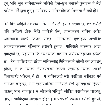
हुन् अनि जुन मानिसहरूले सजिलै देख्न-छुन नसक्ने कुराहरू नै मैले
हासिल गर्ने कुरा हुन्। परमेश्‍वर र मानिसबीचको भिन्नता नै यही हो।
मेरो दिन कहिले आउनेछ भनेर मानिसले हिसाब गरेको छ, तर कसैले
पनि कहिल्यै ठीक मिति जानेको छैन, त्यसकारण मानिस अचेत
अवस्थामा मात्रै जिउन सक्छ। मानिसका तृष्णाहरू असीमित
आकाशहरूसम्म गुञ्जिएर हराउने हुनाले, मानिसले बारम्‍बार आशा
गुमाएको छ, यहाँसम्‍म कि ऊ उसका वर्तमान परिस्‍थितिहरूमा झरेको
छ। मेरा वाणीहरूको उद्देश्य मानिसलाई मितिहरूको खोजी गर्न लगाउनु
होइन, न त उसको नैराश्यताको कारण उसलाई उसको आफ्नै
विनाशतर्फ धकेल्नु नै हो। म मानिसलाई मेरो प्रतिज्ञा स्वीकार गर्न
लगाउन चाहन्छु, र म संसारभरिका मानिसले मेरो प्रतिज्ञाको हिस्सा
पाऊन् भन्‍ने चाहन्छु। म जीवनले भरिपूर्ण जीवित प्राणीहरू चाहन्छु,
मृत्युमा जाकिएका लासहरू होइन। म राज्यको टेबलमा बसेको हुनाले,