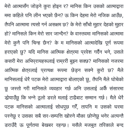
मेरो आत्मासँग जोड्ने कुरा होइन र? मानिस किन उसको आत्माद्वारा
ममा कहिले पनि लीन भएको छैन? ऊ किन देहमा मेरो नजिक आउँछ,
तैपनि आत्मामा त्यसो गर्न असक्षम छ? के मेरो साँचो मुहार देहको मुहार
हो? मानिसले किन मेरो सार जान्दैन? के वास्तवमा मानिसको आत्मामा
मेरो कुनै पनि चिन्‍ह छैन? के म मानिसको आत्मादेखि पूर्ण रूपमा
हराएको छु? यदि मानिस आत्मिक क्षेत्रमा प्रवेश गर्दैन भने, उसले
कसरी मेरा अभिप्रायहरूलाई राम्ररी बुझ्‍न सक्छ? मानिसको नजरमा
आत्मिक क्षेत्रलाई प्रत्यक्ष रूपमा छेड्न सक्‍ने कुरो छ? मैले
मानिसलाई धेरै पटक मेरो आत्माद्वारा बोलाएको छु, तैपनि मैले घोचेको
छु जस्तो गरी मानिसले व्यवहार गर्छ अनि उसलाई अर्कै संसारमा
डोर्‍याउँछु कि भन्‍ने ठूलो डरले मलाई टाढैबाट सम्‍मान गर्छ। मैले धेरै
पटक मानिसको आत्मालाई सोधपुछ गरेँ, तापनि म उसको घरमा
पस्‍नेछु र उसका सबै सर-सम्पत्ति खोस्ने मौका छोप्‍नेछु भनेर अत्यन्तै
डराउँदै ऊ पूर्णतया बेखबर रहन्छ। यसैले मजबुत तरिकाले बन्द