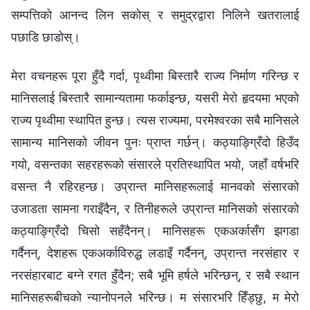
सम्पत्तिको आनन्द लिन सकोस् र समुद्रद्वारा निलिने खतरालाई
पछाडि छाडोस्।
मेरा वचनहरू पूरा हुँदै गर्दा, पृथ्वीमा बिस्तारै राज्य निर्माण गरिन्छ र
मानिसलाई बिस्तारै सामान्यतामा फर्काइन्छ, यसरी मेरो हृदयमा भएको
राज्य पृथ्वीमा स्थापित हुन्छ। त्यस राज्यमा, परमेश्‍वरका सबै मानिसले
सामान्य मानिसको जीवन पुनः प्राप्त गर्छन्। कठ्याङ्ग्रिँदो हिउँद
गयो, वसन्तका सहरहरूको संसारले प्रतिस्थापित भयो, जहाँ वर्षभरि
वसन्त नै रहिरहन्छ। उप्रान्त मानिसहरूलाई मानवको संसारको
उजाडता सामना गराइँदैन, र तिनीहरूले उप्रान्त मानिसको संसारको
कठ्याङ्ग्रिँदो चिसो सहँदैनन्। मानिसहरू एकअर्कासँग झगडा
गर्दैनन्, देशहरू एकअर्काविरुद्ध लडाइँ गर्दैनन्, उप्रान्त नरसंहार र
नरसंहारबाट बग्‍ने रगत हुँदैन; सबै भूमि हर्षले भरिन्छन्, र सबै स्थान
मानिसहरूबीचको न्यानोपनले भरिन्छ। म संसारभरि हिँड्छु, म मेरो