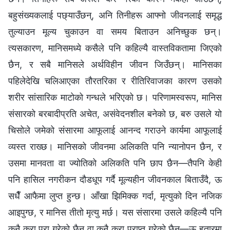
बहुसंख्यकलाई पछ्याउँछन्, अनि तिनीहरू आफ्‍नो जीवनलाई समृद्ध
तुल्याउन मूल्य चुकाउन वा समय बिताउन अनिच्‍छुक छन्।
त्यसकारण, मानिसमध्ये कसैले पनि कहिल्यै वास्तविकतामा जिएको
छैन, र सबै मानिसले अर्थविहीन जीवन जिउँछन्। मानिसका
पहिलेदेखि चलिआएका तौरतरिका र रीतिरिवाजका कारण उसको
शरीर सांसारिक माटोको गन्धले भरिएको छ। परिणामस्वरूप, मानिस
संसारको बरबादीप्रति अचेत, असंवेदनशील बनेको छ, बरु उसले यो
चिसोले जमेको संसारमा आफूलाई आनन्द गराउने कार्यमा आफूलाई
व्यस्त राख्छ। मानिसको जीवनमा अलिकति पनि न्यानोपन छैन, र
उसमा मानवता वा ज्योतिको अलिकति पनि छाप छैन—तैपनि केही
पनि हासिल नगरीकन दौडधूप गर्दै मूल्यहीन जीवनकाल बिताउँदै, ऊ
सधैँ आफैमा लुप्त हुन्छ। आँखा झिमिक्‍क गर्दा, मृत्युको दिन नजिक
आइपुग्छ, र मानिस तीतो मृत्यु मर्छ। यस संसारमा उसले कहिल्यै पनि
कुनै कुरा पूरा गरेको छैन वा कुनै कुरा प्राप्त गरेको छैन—ऊ हतारमा