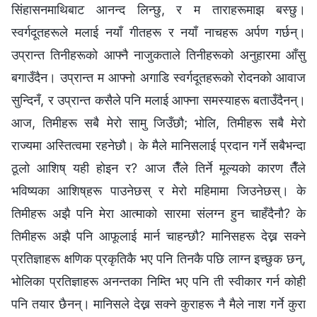
सिंहासनमाथिबाट आनन्द लिन्छु, र म ताराहरूमाझ बस्छु।
स्वर्गदूतहरूले मलाई नयाँ गीतहरू र नयाँ नाचहरू अर्पण गर्छन्।
उप्रान्त तिनीहरूको आफ्नै नाजुकताले तिनीहरूको अनुहारमा आँसु
बगाउँदैन। उप्रान्त म आफ्नो अगाडि स्वर्गदूतहरूको रोदनको आवाज
सुन्दिनँ, र उप्रान्त कसैले पनि मलाई आफ्ना समस्याहरू बताउँदैनन्।
आज, तिमीहरू सबै मेरो सामु जिउँछौ; भोलि, तिमीहरू सबै मेरो
राज्यमा अस्तित्वमा रहनेछौ। के मैले मानिसलाई प्रदान गर्ने सबैभन्दा
ठूलो आशिष् यही होइन र? आज तैँले तिर्ने मूल्यको कारण तैँले
भविष्यका आशिष्‌हरू पाउनेछस् र मेरो महिमामा जिउनेछस्। के
तिमीहरू अझै पनि मेरा आत्माको सारमा संलग्‍न हुन चाहँदैनौ? के
तिमीहरू अझै पनि आफूलाई मार्न चाहन्छौ? मानिसहरू देख्न सक्ने
प्रतिज्ञाहरू क्षणिक प्रकृतिकै भए पनि तिनकै पछि लाग्न इच्छुक छन्,
भोलिका प्रतिज्ञाहरू अनन्तका निम्ति भए पनि ती स्वीकार गर्न कोही
पनि तयार छैनन्। मानिसले देख्न सक्ने कुराहरू नै मैले नाश गर्ने कुरा