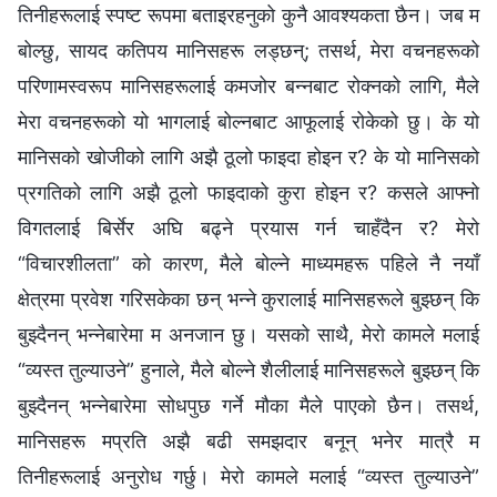
तिनीहरूलाई स्पष्ट रूपमा बताइरहनुको कुनै आवश्यकता छैन। जब म
बोल्छु, सायद कतिपय मानिसहरू लड्छन्; तसर्थ, मेरा वचनहरूको
परिणामस्वरूप मानिसहरूलाई कमजोर बन्‍नबाट रोक्‍नको लागि, मैले
मेरा वचनहरूको यो भागलाई बोल्नबाट आफूलाई रोकेको छु। के यो
मानिसको खोजीको लागि अझै ठूलो फाइदा होइन र? के यो मानिसको
प्रगतिको लागि अझै ठूलो फाइदाको कुरा होइन र? कसले आफ्नो
विगतलाई बिर्सेर अघि बढ्ने प्रयास गर्न चाहँदैन र? मेरो
“विचारशीलता” को कारण, मैले बोल्‍ने माध्यमहरू पहिले नै नयाँ
क्षेत्रमा प्रवेश गरिसकेका छन् भन्‍ने कुरालाई मानिसहरूले बुझ्छन् कि
बुझ्दैनन् भन्‍नेबारेमा म अनजान छु। यसको साथै, मेरो कामले मलाई
“व्यस्त तुल्याउने” हुनाले, मैले बोल्‍ने शैलीलाई मानिसहरूले बुझ्छन् कि
बुझ्दैनन् भन्‍नेबारेमा सोधपुछ गर्ने मौका मैले पाएको छैन। तसर्थ,
मानिसहरू मप्रति अझै बढी समझदार बनून् भनेर मात्रै म
तिनीहरूलाई अनुरोध गर्छु। मेरो कामले मलाई “व्यस्त तुल्याउने”