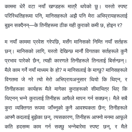
काममा धेरै वटा नयाँ खण्डहरू मात्रै थपेको छु। यस्तो स्पष्ट
परिस्‍थितिहरूमा पनि, मानिसहरूले अझै पनि मेरा अभिप्रायहरूलाई
बुझ्‍न सक्दैनन्—के तिनीहरूमा ठीक यही कुराको कमी छ, होइन र?
म नयाँ काममा प्रवेश गरेपछि, मसँग मानिसको निम्ति नयाँ सर्तहरू
छन्। मानिसको लागि, यस्तो देखिन्छ मानौं विगतका सर्तहरूले कुनै
प्रभाव पारेको छैन, त्यही कारणले तिनीहरूले तिनलाई बिर्सन्छन्।
मैले काम गर्ने नयाँ माध्यम के हो? म मानिसलाई के माग्छु? मानिसहरूले
विगतमा जे गरे त्यो मेरो अभिप्रायअनुसार थियो कि थिएन, र
तिनीहरूका कार्यहरू मैले मागेका कुराहरूको सीमाभित्र थिए कि
थिएनन् भन्‍ने कुरालाई तिनीहरू आफैले मापन गर्न सक्छन्। मैले सबै
कुरा व्यक्तिगत रूपमा जाँच्‍नुको कुनै आवश्यकता छैन; तिनीहरूले
आफ्‍नै कदलाई बुझेका छन्, त्यसकारण, तिनीहरू आफ्‍नो मनमा आफूले
कति हदसम्‍म काम गर्न सक्छु भन्‍नेबारेमा स्पष्ट छन्, र मैले