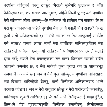
प्रशंसा गरिनुपर्ने वस्तु ठान्छु; भिरालो भूमिभरि फूलहरू र घाँस
फैलिएका छन्, तर वसन्त आउनुभन्दा पहिले लिली फूलहरूले पृथ्वीमा
मेरो महिमामा शोभा थप्छन्—के मानिसले यो हासिल गर्न सक्छ? के ऊ
मेरो पुनरागमनभन्दा पहिले पृथ्वीमा मेरा लागि गवाही दिन सक्छ? के ऊ
ठूलो रातो अजिङ्गरको देशमा मेरो नामका खातिर आफूलाई समर्पित
गर्न सक्छ? यस्तो लाग्छ मानौं मेरा वाणीहरू मानिसप्रतिका मेरा
सर्तहरूले भरिएका छन्—यी सर्तहरूको परिणामस्वरूप उसले मलाई
घृणा गर्छ; उसले मेरा वचनहरूको डर मान्छ किनभने उसको शरीर
अत्यन्तै कमजोर छ, र मैले मागेको कुरा प्राप्त गर्न ऊ आधारभूत
रूपमा नै असमर्थ छ। जब म मेरो मुख खोल्छु, म पृथ्वीका मानिसहरू
सबै दिशामा भागिरहेको देख्छु, मानौं तिनीहरू अनिकालबाट भाग्‍ने
प्रयास गर्दैछन्। जब म मेरो अनुहार छोप्छु र मेरो शरीरलाई फर्काउँछु,
मानिसहरू तुरुन्तै आत्तिन्छन्। के गर्ने भन्‍ने तिनीहरूलाई थाहा हुँदैन,
किनभने मेरो प्रस्थानप्रति तिनीहरू डराउँछन्; तिनीहरूका