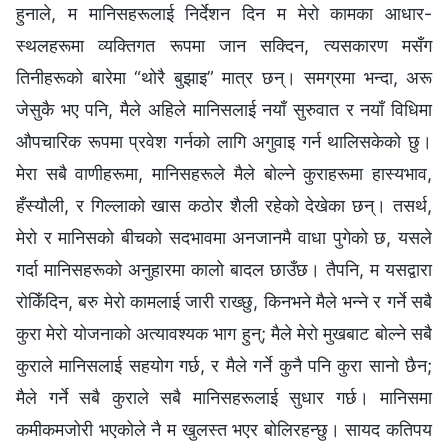
हुनाले, म मानिसहरूलाई निर्देशन दिन म मेरो कामका आधार-
स्थलहरूमा व्यक्तिगत रूपमा जान सक्दिन, त्यसकारण मसँग
तिनीहरूको बारेमा “थोरै बुझाइ” मात्र छन्। समग्रमा भन्दा, अरू
जेसुकै भए पनि, मैले अहिले मानिसलाई नयाँ सुरुवात र नयाँ विधिमा
औपचारिक रूपमा प्रवेश गर्नको लागि अगुवाइ गर्न थालिसकेको छु।
मेरा सबै वाणीहरूमा, मानिसहरूले मैले बोल्‍ने कुराहरूमा हास्यभाव,
हँस्यौली, र गिल्‍लाको खास कठोर शैली रहेको देखेका छन्। तसर्थ,
मेरो र मानिसको बीचको सदभावमा अनजानमै वाधा पुगेको छ, यसले
गर्दा मानिसहरूको अनुहारमा कालो बादल छाउँछ। तैपनि, म यसद्वारा
रोकिँदिन, बरु मेरो कामलाई जारी राख्छु, किनभने मैले भन्‍ने र गर्ने सबै
कुरा मेरो योजनाको अत्यावश्यक भाग हुन्; मैले मेरो मुखबाट बोल्‍ने सबै
कुराले मानिसलाई सहयोग गर्छ, र मैले गर्ने कुनै पनि कुरा सानो छैन;
मैले गर्ने सबै कुराले सबै मानिसहरूलाई सुधार गर्छ। मानिसमा
कमीकमजोरी भएकोले नै म खुलस्त भएर बोलिरहन्छु। सायद कतिपय