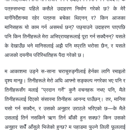
पत्रुसभन्दा पहिले कसैले उदाहरण निर्माण गरेको छ? के मेरै
मार्गनिर्देशनमा रहेर पत्रुस बचेका थिएनन् र? किन आजका
मानिसहरू यो काम गर्न असमर्थ छन्? पछ्याउने उदाहरण पाएपछि
पनि किन तिनीहरूले मेरा अभिप्रायहरूलाई पूरा गर्न सक्दैनन्? यसले
के देखाउँछ भने मानिसलाई अझै पनि मप्रति भरोसा छैन, र यसले
आजको दयनीय परिस्‍थितिहरू पैदा गरेको छ।
म आकाशमा उड्ने स-साना चराचुरुङ्गीलाई हेर्नका लागि रमाइलो
दृश्य मान्छु। तिनीहरूले मेरो अघि आफ्‍नो सङ्कल्प नगरेका भए पनि र
तिनीहरूसँग मलाई “प्रदान गर्ने” कुनै वचनहरू नभए पनि, मैले
तिनीहरूलाई दिएको संसारमा तिनीहरू आनन्द पाउँछन्। तर, मानिस
यसो गर्न सक्दैन, र उसको अनुहार उराठले भरिएको छ—के मैले
उसलाई तिर्न नसकिने ऋण तिर्न बाँकी हुन सक्छ? किन उसको
अनुहार सधैँ आँसुले भिजेको हुन्छ? म पहाडमा फुल्‍ने लिली फूललाई