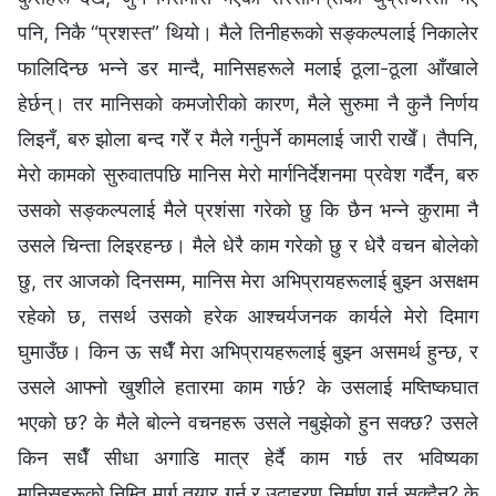
पनि, निकै “प्रशस्‍त” थियो। मैले तिनीहरूको सङ्कल्पलाई निकालेर
फालिदिन्छ भन्‍ने डर मान्दै, मानिसहरूले मलाई ठूला-ठूला आँखाले
हेर्छन्। तर मानिसको कमजोरीको कारण, मैले सुरुमा नै कुनै निर्णय
लिइनँ, बरु झोला बन्द गरेँ र मैले गर्नुपर्ने कामलाई जारी राखेँ। तैपनि,
मेरो कामको सुरुवातपछि मानिस मेरो मार्गनिर्देशनमा प्रवेश गर्दैन, बरु
उसको सङ्कल्पलाई मैले प्रशंसा गरेको छु कि छैन भन्‍ने कुरामा नै
उसले चिन्ता लिइरहन्छ। मैले धेरै काम गरेको छु र धेरै वचन बोलेको
छु, तर आजको दिनसम्‍म, मानिस मेरा अभिप्रायहरूलाई बुझ्‍न असक्षम
रहेको छ, तसर्थ उसको हरेक आश्‍चर्यजनक कार्यले मेरो दिमाग
घुमाउँछ। किन ऊ सधैँ मेरा अभिप्रायहरूलाई बुझ्‍न असमर्थ हुन्छ, र
उसले आफ्नो खुशीले हतारमा काम गर्छ? के उसलाई मष्तिष्कघात
भएको छ? के मैले बोल्‍ने वचनहरू उसले नबुझेको हुन सक्छ? उसले
किन सधैँ सीधा अगाडि मात्र हेर्दै काम गर्छ तर भविष्यका
मानिसहरूको निम्ति मार्ग तयार गर्न र उदाहरण निर्माण गर्न सक्दैन? के