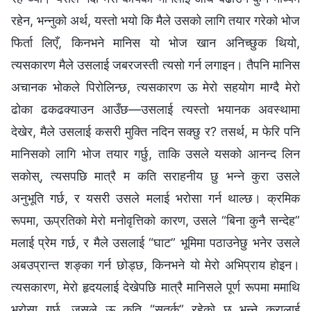
रहेन, भन्‍नुको अर्थ, यस्तो भयो कि मैले उसको लागि तयार गरेको भोज
फिर्ता लिएँ, किनभने मानिस यो भोज खान अनिच्‍छुक थियो,
त्यसकारण मैले उसलाई जबरजस्ती त्यसो गर्न लगाइन। तैपनि मानिस
अचानक भोकले पिरोलिन्छ, त्यसकारण ऊ मेरो सहयोग माग्दै मेरो
ढोका ढकढक्याउन आउँछ—उसलाई त्यस्तो भयानक अवस्थामा
देखेर, मैले उसलाई कसरी मुक्ति नदिन सक्छु र? तसर्थ, म फेरि पनि
मानिसको लागि भोज तयार गर्छु, ताकि उसले यसको आनन्द लिन
सकोस्, त्यसपछि मात्रै म कति सराहनीय छु भन्‍ने कुरा उसले
अनुभूति गर्छ, र यसरी उसले मलाई भरोसा गर्न थाल्छ। क्रमिक
रूपमा, ऊप्रतिको मेरो मनोवृत्तिको कारण, उसले “बिना कुनै सन्देह”
मलाई प्रेम गर्छ, र मैले उसलाई “घाट” भूमिमा पठाउनेछु भनेर उसले
अबउप्रान्त शङ्का गर्न छोड्छ, किनभने यो मेरो अभिप्राय होइन।
त्यसकारण, मेरो हृदयलाई देखेपछि मात्रै मानिसले पूर्ण रूपमा ममाथि
भरोसा गर्छ, जसले ऊ कति “सतर्क” रहेको छ भन्‍ने कुरालाई