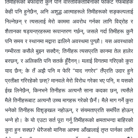
तिमीहरूको बफादारी कुनै पनि वास्तविकताबिनाको फोकट गफबाहेक
केही पनि हुनेछैन, अनि अशुद्ध आत्‍माहरूले तिमीहरूको सङ्कल्पलाई
निल्‍नेछन् र त्यसलाई मेरो काममा अवरोध गर्नका लागि विद्रोह र
शैतानका षड्यन्त्रहरूमा रूपान्तरण गर्छन्, जसले गर्दा तिमीहरू कुनै
पनि समय र स्थानमा मद्वारा ढालिने अवस्थमा पुग्छौ। यस अवस्थाको
गम्‍भीरता कसैले बुझ्‍न सक्दैन; तिनीहरू त्यसप्रति कानमा तेल हालेर
बस्छन्, र अलिकति पनि सतर्क हुँदैनन्। मलाई विगतमा गरिएको कुरा
याद छैन; के तँ अझै पनि म फेरि “याद नगरेर” तँप्रति उदार हुने
प्रतीक्षा गरिरहेको छस्? मानवले मेरो विरोध गरेका भए पनि, म यसको
ईख लिनेछैन, किनभने तिनीहरू अत्यन्तै साना कदका छन्, त्यसैले
मैले तिनीहरूबाट अत्यन्तै उच्‍च मागहरू गरेको छैनँ। मैले माग गर्ने कुरा
भनेको तिनीहरू विशृङ्खल नहोऊन्, र संयमताप्रति समर्पित होऊन्
भन्‍ने हो। के यो एउटा सर्त पूरा गर्नु तिमीहरूको क्षमताभन्दा बाहिरको
कुरा हुन सक्छ? धेरैजसो मानिस आफ्ना आँखालाई तृप्त पार्नका लागि