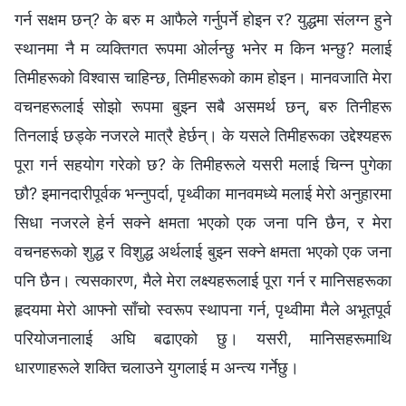
गर्न सक्षम छन्? के बरु म आफैले गर्नुपर्ने होइन र? युद्धमा संलग्‍न हुने
स्थानमा नै म व्यक्तिगत रूपमा ओर्लन्छु भनेर म किन भन्छु? मलाई
तिमीहरूको विश्‍वास चाहिन्छ, तिमीहरूको काम होइन। मानवजाति मेरा
वचनहरूलाई सोझो रूपमा बुझ्‍न सबै असमर्थ छन्, बरु तिनीहरू
तिनलाई छड्के नजरले मात्रै हेर्छन्। के यसले तिमीहरूका उद्देश्यहरू
पूरा गर्न सहयोग गरेको छ? के तिमीहरूले यसरी मलाई चिन्‍न पुगेका
छौ? इमानदारीपूर्वक भन्‍नुपर्दा, पृथ्वीका मानवमध्ये मलाई मेरो अनुहारमा
सिधा नजरले हेर्न सक्‍ने क्षमता भएको एक जना पनि छैन, र मेरा
वचनहरूको शुद्ध र विशुद्ध अर्थलाई बुझ्‍न सक्‍ने क्षमता भएको एक जना
पनि छैन। त्यसकारण, मैले मेरा लक्ष्यहरूलाई पूरा गर्न र मानिसहरूका
हृदयमा मेरो आफ्‍नो साँचो स्वरूप स्थापना गर्न, पृथ्वीमा मैले अभूतपूर्व
परियोजनालाई अघि बढाएको छु। यसरी, मानिसहरूमाथि
धारणाहरूले शक्ति चलाउने युगलाई म अन्त्य गर्नेछु।