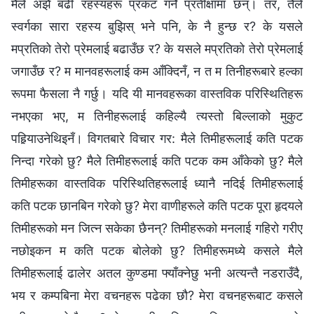
मैले अझै बढी रहस्यहरू प्रकट गर्ने प्रतीक्षामा छन्। तर, तैँले
स्वर्गका सारा रहस्य बुझिस् भने पनि, के नै हुन्छ र? के यसले
मप्रतिको तेरो प्रेमलाई बढाउँछ र? के यसले मप्रतिको तेरो प्रेमलाई
जगाउँछ र? म मानवहरूलाई कम आँक्दिनँ, न त म तिनीहरूबारे हल्का
रूपमा फैसला नै गर्छु। यदि यी मानवहरूका वास्तविक परिस्‍थितिहरू
नभएका भए, म तिनीहरूलाई कहिल्यै त्यस्तो बिल्लाको मुकुट
पहिर्‍याउनेथिइनँ। विगतबारे विचार गर: मैले तिमीहरूलाई कति पटक
निन्दा गरेको छु? मैले तिमीहरूलाई कति पटक कम आँकेको छु? मैले
तिमीहरूका वास्तविक परिस्‍थितिहरूलाई ध्यानै नदिई तिमीहरूलाई
कति पटक छानबिन गरेको छु? मेरा वाणीहरूले कति पटक पूरा हृदयले
तिमीहरूको मन जित्‍न सकेका छैनन्? तिमीहरूको मनलाई गहिरो गरीए
नछोइकन म कति पटक बोलेको छु? तिमीहरूमध्ये कसले मैले
तिमीहरूलाई ढालेर अतल कुण्‍डमा फ्याँक्‍नेछु भनी अत्यन्तै नडराउँदै,
भय र कम्‍पबिना मेरा वचनहरू पढेका छौ? मेरा वचनहरूबाट कसले