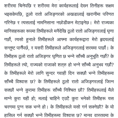
शरीरमा चिनेपछि र शरीरमा मेरा कार्यहरूलाई देख्‍न तिनीहरू सक्षम
भइसकेपछि, ठूलो रातो अजिङ्गरको अखडालाई खरानीमा परिणत
गरिनेछ र त्यसलाई नामनिसाना नछोडीकन मेटाइनेछ। मेरो राज्यका
मानिसहरूका रूपमा तिमीहरूले मनैदेखि ठूलो रातो अजिङ्गरलाई घृणा
गर्छौ, त्यसो हुनाले तिमीहरूले आफ्‍ना कार्यहरूद्वारा मेरो हृदयलाई
सन्तुष्ट पार्नैपर्छ, र यसरी तिमीहरूले अजिङ्गरलाई सरममा पार्छौ। के
तिमीहरू ठूलो रातो अजिङ्गर घृणित छ भन्‍ने साँच्‍चै अनुभूति गर्छौ? के
तिमीहरूले त्यो, राज्यको राजाको शत्रु हो भन्‍ने साँच्‍चै अनुभव गर्छौ?
के तिमीहरूले मेरो लागि सुन्दर गवाही दिन सक्छौ भन्‍ने तिमीहरूमा
साँच्‍चै विश्‍वास छ? के तिमीहरूले ठूलो रातो अजिङ्गरलाई जित्‍न
सक्छौ भन्‍ने कुरामा तिमीहरू साँच्‍चै निश्‍चित छौ? तिमीहरूलाई मैले
माग्‍ने कुरा यही हो; मलाई चाहिने एउटै कुरा भनेको तिमीहरू यस
चरणमा पुग्‍न सक भन्‍ने हो। के तिमीहरूले यसो गर्न सक्‍नेछौ? के यो
हासिल गर्न सक्छौ भन्‍ने तिमीहरूमा विश्‍वास छ? मानव वास्तवमा के