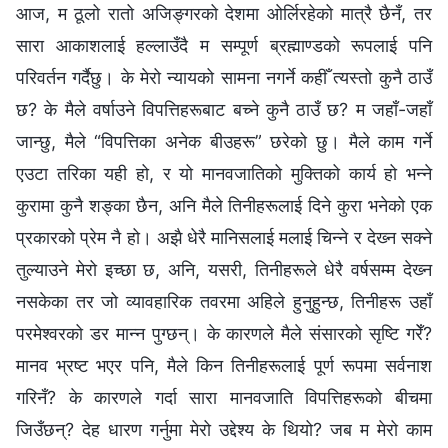
आज, म ठूलो रातो अजिङ्गरको देशमा ओर्लिरहेको मात्रै छैनँ, तर
सारा आकाशलाई हल्‍लाउँदै म सम्पूर्ण ब्रह्माण्डको रूपलाई पनि
परिवर्तन गर्दैछु। के मेरो न्यायको सामना नगर्ने कहीँ त्यस्तो कुनै ठाउँ
छ? के मैले वर्षाउने विपत्तिहरूबाट बच्ने कुनै ठाउँ छ? म जहाँ-जहाँ
जान्छु, मैले “विपत्तिका अनेक बीउहरू” छरेको छु। मैले काम गर्ने
एउटा तरिका यही हो, र यो मानवजातिको मुक्तिको कार्य हो भन्‍ने
कुरामा कुनै शङ्का छैन, अनि मैले तिनीहरूलाई दिने कुरा भनेको एक
प्रकारको प्रेम नै हो। अझै धेरै मानिसलाई मलाई चिन्‍ने र देख्‍न सक्‍ने
तुल्याउने मेरो इच्छा छ, अनि, यसरी, तिनीहरूले धेरै वर्षसम्‍म देख्‍न
नसकेका तर जो व्यावहारिक तवरमा अहिले हुनुहुन्छ, तिनीहरू उहाँ
परमेश्‍वरको डर मान्न पुग्छन्। के कारणले मैले संसारको सृष्टि गरेँ?
मानव भ्रष्ट भएर पनि, मैले किन तिनीहरूलाई पूर्ण रूपमा सर्वनाश
गरिनँ? के कारणले गर्दा सारा मानवजाति विपत्तिहरूको बीचमा
जिउँछन्? देह धारण गर्नुमा मेरो उद्देश्य के थियो? जब म मेरो काम