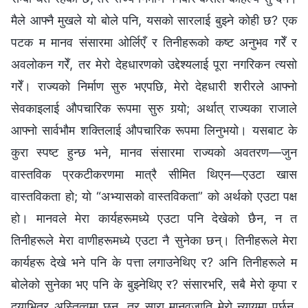
मैले आफ्‍नै मुखले यो बोले पनि, यसको सारलाई बुझ्‍ने कोही छ? एक
पटक म मानव संसारमा ओर्लिएँ र तिनीहरूको कष्ट अनुभव गरेँ र
अवलोकन गरेँ, तर मेरो देहधारणको उद्देश्यलाई पूरा नगरिकन त्यसो
गरेँ। राज्यको निर्माण सुरु भएपछि, मेरो देहधारी शरीरले आफ्नो
सेवकाइलाई औपचारिक रूपमा सुरु गर्‍यो; अर्थात् राज्यका राजाले
आफ्‍नो सार्वभौम शक्तिलाई औपचारिक रूपमा लिनुभयो। यसबाट के
कुरा स्पष्ट हुन्छ भने, मानव संसारमा राज्यको अवतरण—जुन
वास्तविक प्रकटीकरणमा मात्रै सीमित थिएन—एउटा खास
वास्तविकता हो; यो “अभ्यासको वास्तविकता” को अर्थको एउटा पक्ष
हो। मानवले मेरा कार्यहरूमध्ये एउटा पनि देखेको छैन, न त
तिनीहरूले मेरा वाणीहरूमध्ये एउटा नै सुनेका छन्। तिनीहरूले मेरा
कार्यहरू देखे भने पनि के पत्ता लगाउनेथिए र? अनि तिनीहरूले म
बोलेको सुनेका भए पनि के बुझ्नेथिए र? संसारभरि, सबै मेरो कृपा र
दयाभित्र अस्तित्वमा छन्, तर सारा मानवजाति मेरो न्यायमा पर्छन्,