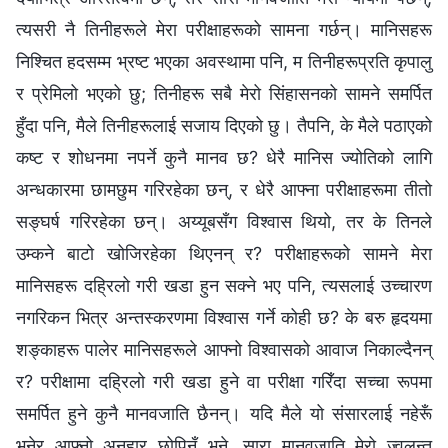
त्यसरी नै तिनीहरूले मेरा परीक्षाहरूको सामना गर्छन्। मानिसहरू
निश्‍चित हदसम्‍म भ्रष्ट भएका अवस्थामा पनि, म तिनीहरूप्रति कृपालु
र प्रेमिलो भएको छु; तिनीहरू सबै मेरो सिंहासनको सामने समर्पित
हुँदा पनि, मैले तिनीहरूलाई सजाय दिएको छु। तैपनि, के मैले पठाएको
कष्ट र शोधनमा नपर्ने कुनै मानव छ? धेरै मानिस ज्योतिको लागि
अन्धकारमा छामछुम गरिरहेका छन्, र धेरै आफ्‍ना परीक्षाहरूमा तीतो
सङ्घर्ष गरिरहेका छन्। अय्यूबसँग विश्‍वास थियो, तर के तिनले
उम्कने बाटो खोजिरहेका थिएनन् र? परीक्षाहरूको सामने मेरा
मानिसहरू दह्रिलो गरी खडा हुन सक्‍ने भए पनि, त्यसलाई उच्‍चारण
नगरिकन भित्र अन्तस्करणमा विश्‍वास गर्ने कोही छ? के बरु हृदयमा
शङ्काहरू पालेर मानिसहरूले आफ्‍नो विश्‍वासको आवाज निकाल्दैनन्
र? परीक्षामा दह्रिलो गरी खडा हुने वा परीक्षा गरिँदा सच्‍चा रूपमा
समर्पित हुने कुनै मानवजाति छैनन्। यदि मैले यो संसारलाई नहेरूँ
भनेर आफ्नो अनुहार छोपिनँ भने, सारा मानवजाति मेरो ज्वलन्त