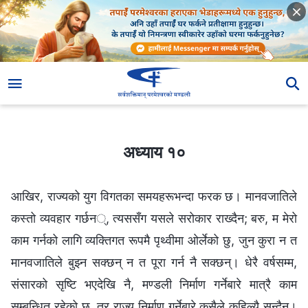
अध्याय १०
अध्याय १०
आखिर, राज्यको युग विगतका समयहरूभन्दा फरक छ। मानवजातिले
कस्तो व्यवहार गर्छन्, त्यससँग यसले सरोकार राख्दैन; बरु, म मेरो
काम गर्नको लागि व्यक्तिगत रूपमै पृथ्वीमा ओर्लेको छु, जुन कुरा न त
मानवजातिले बुझ्‍न सक्छन् न त पूरा गर्न नै सक्छन्। धेरै वर्षसम्‍म,
संसारको सृष्टि भएदेखि नै, मण्डली निर्माण गर्नेबारे मात्रै काम
सम्बन्धित रहेको छ, तर राज्य निर्माण गर्नेबारे कसैले कहिल्यै सुन्दैन।