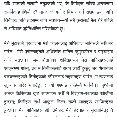
यदि राज्यको सलामी नगुञ्जेको भए, के तिमीहरू साँच्‍चै अन्त्यसम्‍मै
समर्पित हुनेथियौ र? मानव जे गर्न र विचार गर्न सक्षम छन्, अनि
तिनीहरू जति हदसम्‍म जान सक्छन्—यी सबै कुरालाई मैले धेरै पहिले
नै अघिबाटै पूर्वनिर्धारित गरिसकेको छु।
मेरो मुहारको प्रकाशमा मेरो ज्वलनलाई अधिकांश मानिसले स्वीकार
गर्छन्। मेरो प्रोत्साहनले अधिकांश मानिस जुर्मुराउँछन् र पछ्याइमा
अघि बढ्छन्। जब शैतानका शक्तिहरूले मेरा मानिसहरूलाई
आक्रमण गर्छन्, तब म तिनीहरूलाई रोक्न त्यहीँ हुन्छु; जब शैतानका
षडयन्त्रहरूले तिनीहरूको जीवनलाई तहसनहस पार्छन्, म त्यसलाई
लुरुक्‍क पारेर भगाउँछु, र त्यो गएपछि कहिल्यै फर्कँदैन। पृथ्वीमा
अनेक किसिमका दुष्ट आत्‍माहरू सधैँ नै विश्राम-स्थलको खोजीमा
हुन्छन्; तिनीहरू सधैँ आफूले निल्न सक्ने लाशहरू खोजिरहेका
हुन्छन्। मेरा मानिसहरू हो! तिमीहरू मेरो हेरचाह र सुरक्षाभित्र नै