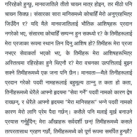
गरिरहेको हुन्छु, मानवजातिले तीतो चाख्‍न मात्र होइन, तर मीठो पनि
चाख्‍न सिक्छ। संसारका सारा मानिसमध्ये कोचाहिँ मेरो अनुग्रहभित्र
जिउँदैन र? यदि मैले मानवजातिलाई भौतिक आशिष्‌हरू प्रदान
नगरेको भए, संसारमा कोचाहिँ सम्पन्न हुन सक्थ्यो र? के तिमीहरूलाई
मेरा प्रजाका रूपमा स्थान लिन दिनु आशिष हो? तिमीहरू मेरा प्रजा
नभएर सेवाकर्ता भएको भए, के तिमीहरू मेरा आशिषहरूभित्र
अस्तित्वमा रहिरहेका हुने थिएनौ र? मेरा वचनका उत्पत्तिलाई बुझ्‍न
सक्‍ने तिमीहरूमध्ये एक जना पनि छैन। मानवता—मैले तिनीहरूलाई
प्रदान गरेको पदवी नामहरूलाई बहुमूल्य ठान्‍नु त कता हो कता,
तिनीहरूमध्ये धेरैले आफ्‍नो हृदयमा “सेवा गर्ने” पदवी नामको कारण द्वेष
राख्छन्, र धेरैले आफ्‍नो हृदयमा “मेरा मानिसहरू” भन्‍ने पदवी नामको
कारण मेरो लागि प्रेम पैदा गर्छन्। कसैले पनि मलाई मूर्ख बनाउने
प्रयास गर्नुहुँदैन; मेरा आँखाहरू सर्वदर्शी छन्! तिमीहरूमध्ये कसले
तत्परतासाथ ग्रहण गर्छौ, तिमीहरूमध्ये को पूर्ण रूपमा समर्पित हुन्छौ?