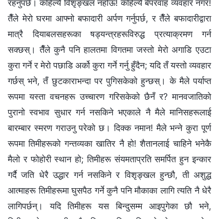
रहनुपर्छ। कहिल्यै विशृङ्खल नहोऊ! कहिल्यै बेपरवाह व्यवहार नगर!
तैँले मेरो घरमा आफ्‍नो बफादारी अर्पण गर्नुपर्छ, र तैँले बफादारीद्वारा
मात्रै दियाबलसहरूका षड्यन्त्रहरूविरुद्ध प्रत्याक्रमण गर्न
सक्छस्। तैँले कुनै पनि हालतमा विगतमा जस्तो मेरो अगाडि एउटा
कुरा गर्ने र मेरो पछाडि अर्को कुरा गर्ने गर्नु हुँदैन; यदि तँ यस्तो व्यवहार
गर्छस् भने, तँ छुटकाराभन्दा पर पुगिसकेको हुन्छस्। के मैले पर्याप्त
रूपमा यस्ता वचनहरू उच्‍चारण गरिसकेको छैनँ र? मानवजातिको
पुरानो स्वभाव सुधार गर्न नसकिने भएकाले नै मैले मानिसहरूलाई
बारम्‍बार स्मरण गराउनु परेको छ। दिक्क नमान! मैले भन्‍ने कुरा पूर्ण
रूपमा तिमीहरूको गन्तव्यका खातिर नै हो! शैतानलाई चाहिने भनेकै
मैलो र फोहोरी स्थान हो; तिमीहरू संयमताप्रति समर्पित हुन इन्कार
गर्दै जति धेरै उद्धार गर्न नसकिने र विशृङ्खल हुन्छौ, ती अशुद्ध
आत्माहरू तिमीहरूमा घुसपैठ गर्ने कुनै पनि मौकाका लागि त्यति नै धेरै
लागिपर्छन्। यदि तिमीहरू यस बिन्दुसम्‍म आइपुगेका छौ भने,