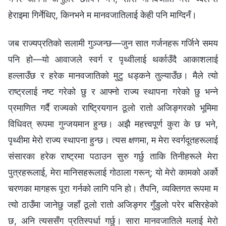
हेराइमा गिर्नेथिए, किनभने म मानवजातिलाई केही पनि माग्दिनँ।
जब राज्यप्रतिको सलामी गुञ्जन्छ—जुन सात गर्जनहरू गर्जिने समय
पनि हो—यो आवाजले स्वर्ग र पृथ्वीलाई थर्काउँदै आकाशलाई
हल्‍लाउँछ र हरेक मानवजातिको मुटु धड्कने तुल्याउँछ। मैले त्यो
राष्ट्रलाई नष्ट गरेको छु र आफ्नो राज्य स्थापना गरेको छु भन्‍ने
प्रमाणित गर्दै राज्यको राष्ट्रियगान ठूलो रातो अजिङ्गरको भूमिमा
विधिवत् रूपमा गुन्जयमान हुन्छ। अझै महत्त्वपूर्ण कुरा के छ भने,
पृथ्वीमा मेरो राज्य स्थापना हुन्छ। त्यस क्षणमा, म मेरा स्वर्गदूतहरूलाई
संसारका हरेक राष्ट्रमा पठाउन सुरु गर्छु ताकि तिनीहरूले मेरा
पुत्रहरूलाई, मेरा मानिसहरूलाई गोठाला गरून्; यो मेरो कामको अर्को
चरणका मागहरू पूरा गर्नको लागि पनि हो। तैपनि, व्यक्तिगत रूपमा म
त्यो ठाउँमा जानेछु जहाँ ठूलो रातो अजिङ्गर गुँडुलो परेर बसिरहेको
छ, अनि त्यससँग प्रतिस्पर्धा गर्छु। सारा मानवजातिले मलाई मेरो