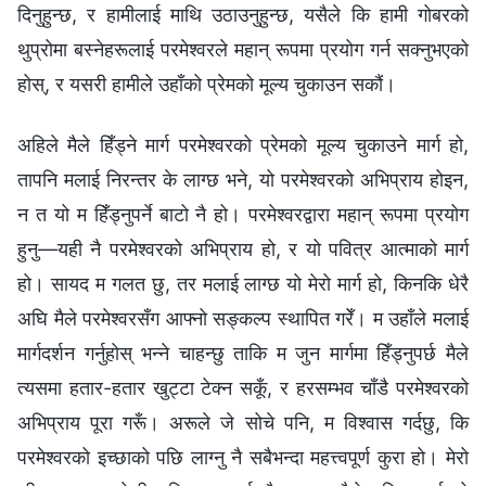
दिनुहुन्छ, र हामीलाई माथि उठाउनुहुन्छ, यसैले कि हामी गोबरको
थुप्रोमा बस्नेहरूलाई परमेश्‍वरले महान् रूपमा प्रयोग गर्न सक्‍नुभएको
होस्, र यसरी हामीले उहाँको प्रेमको मूल्य चुकाउन सकौं।
अहिले मैले हिँड्ने मार्ग परमेश्‍वरको प्रेमको मूल्य चुकाउने मार्ग हो,
तापनि मलाई निरन्तर के लाग्छ भने, यो परमेश्‍वरको अभिप्राय होइन,
न त यो म हिँड्नुपर्ने बाटो नै हो। परमेश्‍वरद्वारा महान् रूपमा प्रयोग
हुनु—यही नै परमेश्‍वरको अभिप्राय हो, र यो पवित्र आत्माको मार्ग
हो। सायद म गलत छु, तर मलाई लाग्छ यो मेरो मार्ग हो, किनकि धेरै
अघि मैले परमेश्‍वरसँग आफ्नो सङ्कल्प स्थापित गरेँ। म उहाँले मलाई
मार्गदर्शन गर्नुहोस् भन्ने चाहन्छु ताकि म जुन मार्गमा हिँड्नुपर्छ मैले
त्यसमा हतार-हतार खुट्टा टेक्न सकूँ, र हरसम्भव चाँडै परमेश्‍वरको
अभिप्राय पूरा गरूँ। अरूले जे सोचे पनि, म विश्‍वास गर्दछु, कि
परमेश्‍वरको इच्छाको पछि लाग्नु नै सबैभन्दा महत्त्वपूर्ण कुरा हो। मेरो