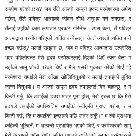
समर्पण गरेको छस्? जब तैँले आफ्नो सम्पूर्ण हृदय परमेश्‍वरमा अर्पण
गर्छस्, तैँले पवित्र आत्माको जीवन सीधै अनुभव गर्न सक्छस्, र
तँलाई उहाँको काम लगातार प्रकट गरिनेछ। त्यस बेला, तँ पवित्र
आत्माद्वारा प्रयोग गरिएको व्यक्ति बन्नेछस्। के तँ त्यस्तो व्यक्ति बन्ने
इच्छा गर्छस्? मलाई सम्झना छ, जब म पवित्र आत्माद्वारा उत्प्रेरित
भएर पहिलोपल्ट मेरो हृदय परमेश्‍वरलाई दिएको थिएँ त्यस बेला म
उहाँको सामु घोप्टो परेको थिएँ र मैले यसरी पुकारा गरेको थिएँ “हे
परमेश्‍वर! तपाईंले मेरो आँखा खोलिदिनुभयो र मलाई तपाईंको मुक्ति
जान्न दिनुभयो। म आफ्नो सम्पूर्ण हृदय तपाईंलाई दिन चाहन्छु, र म
बिन्ती गर्छु, कि तपाईंको इच्छा मात्र पूरा होस्, मेरो इच्छा छ कि मेरो
हृदयले तपाईंको उपस्थितिमा तपाईंको स्वीकृति प्राप्त गरोस्, र म
बिन्ती गर्छु, कि म तपाईंको इच्छाको पछि लाग्न सकूँ।” म त्यो प्रार्थना
कहिल्यै भुल्दिनँ; म अत्यन्तै प्रभावित भएको थिएँ, र परमेश्‍वरको सामु
मेरो वेदनाको आँसु रोएँ। मुक्ति पाएको व्यक्तिको रूपमा परमेश्‍वरको