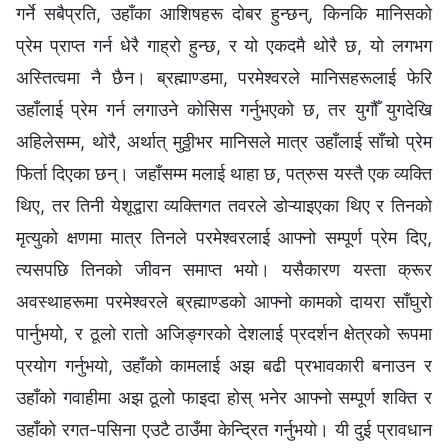
गर्ने सबैप्रति, उहाँका आशिषहरू दोबर हुन्छन्, किनकि मानिसको
प्रेम प्राप्त गर्न धेरै गाह्रो हुन्छ, र यो एकदमै थोरै छ, यो लगभग
अस्तित्वमा नै छैन। ब्रह्माण्डमा, परमेश्‍वरले मानिसहरूलाई फेरि
उहाँलाई प्रेम गर्न लगाउने कोसिस गर्नुभएको छ, तर युगौँ युगदेखि
अहिलेसम्म, थोरै, अर्थात् मुठ्ठीभर मानिसले मात्र उहाँलाई साँचो प्रेम
फिर्ता दिएका छन्। जहाँसम्म मलाई थाहा छ, पत्रुस यस्तै एक व्यक्ति
थिए, तर तिनी येशूद्वारा व्यक्तिगत तवरले डोऱ्याइएका थिए र तिनको
मृत्युको क्षणमा मात्र तिनले परमेश्‍वरलाई आफ्नो सम्पूर्ण प्रेम दिए,
त्यसपछि तिनको जीवन समाप्त भयो। यसैकारण यस्ता क्रूर
अवस्थाहरूमा परमेश्‍वरले ब्रह्माण्डको आफ्नो कामको दायरा साँघुरो
पार्नुभयो, र ठूलो रातो अजिङ्गरको देशलाई प्रदर्शन क्षेत्रको रूपमा
प्रयोग गर्नुभयो, उहाँको कामलाई अझ बढी प्रभावकारी बनाउन र
उहाँको गवाहीमा अझ ठूलो फाइदा होस् भनेर आफ्नो सम्पूर्ण शक्ति र
उहाँको रगत-पसिना एउटै ठाउँमा केन्द्रित गर्नुभयो। यी दुई प्रावधान