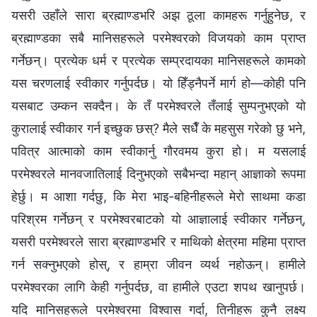
यसरी उहाँले सारा ब्रह्माण्डभरि अझ ठूला कामहरू गर्नुहुनेछ, र
ब्रह्माण्डका सबै मानिसहरूले परमेश्‍वरको विजयको काम प्राप्त
गर्नेछन्। प्रत्येक धर्म र प्रत्येक सम्प्रदायका मानिसहरूले कामको
यस चरणलाई स्वीकार गर्नुपर्दछ। यो हिँड्नैपर्ने मार्ग हो—कोही पनि
यसबाट उम्कन सक्दैन। के तँ परमेश्‍वरले तँलाई सुम्पनुभएको यो
कुरालाई स्वीकार गर्न इच्छुक छस्? मैले सधैँ के महसुस गरेको छु भने,
पवित्र आत्माको काम स्वीकार्नु गौरवमय कुरा हो। म यसलाई
परमेश्‍वरले मानवजातिलाई दिनुभएको सबैभन्दा महान् आज्ञाको रूपमा
हेर्छु। म आशा गर्दछु, कि मेरा भाइ-बहिनीहरूले मेरो साथमा कडा
परिश्रम गर्नेछन् र परमेश्‍वरबाटको यो आज्ञालाई स्वीकार गर्नेछन्,
यसरी परमेश्‍वरले सारा ब्रह्माण्डभरि र माथिको क्षेत्रमा महिमा प्राप्त
गर्न सक्‍नुभएको होस्, र हाम्रा जीवन व्यर्थ नहोऊन्। हामीले
परमेश्‍वरका लागि केही गर्नुपर्दछ, वा हामीले एउटा शपथ खानुपर्छ।
यदि मानिसहरूले परमेश्‍वरमा विश्‍वास गर्दा, तिनीहरू कुनै लक्ष्य