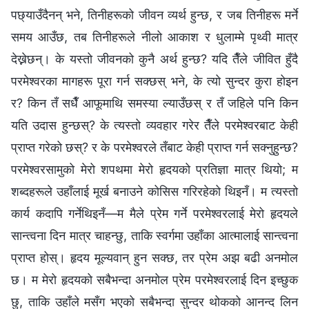
पछ्याउँदैनन् भने, तिनीहरूको जीवन व्यर्थ हुन्छ, र जब तिनीहरू मर्ने
समय आउँछ, तब तिनीहरूले नीलो आकाश र धुलाम्मे पृथ्वी मात्र
देख्नेछन्। के यस्तो जीवनको कुनै अर्थ हुन्छ? यदि तैँले जीवित हुँदै
परमेश्‍वरका मागहरू पूरा गर्न सक्छस् भने, के त्यो सुन्दर कुरा होइन
र? किन तँ सधैँ आफूमाथि समस्या ल्याउँछस् र तँ जहिले पनि किन
यति उदास हुन्छस्? के त्यस्तो व्यवहार गरेर तैँले परमेश्‍वरबाट केही
प्राप्त गरेको छस्? र के परमेश्‍वरले तँबाट केही प्राप्त गर्न सक्नुहुन्छ?
परमेश्वरसामुको मेरो शपथमा मेरो हृदयको प्रतिज्ञा मात्र थियो; म
शब्‍दहरूले उहाँलाई मूर्ख बनाउने कोसिस गरिरहेको थिइनँ। म त्यस्तो
कार्य कदापि गर्नेथिइनँ—म मैले प्रेम गर्ने परमेश्‍वरलाई मेरो हृदयले
सान्त्वना दिन मात्र चाहन्छु, ताकि स्वर्गमा उहाँका आत्मालाई सान्त्वना
प्राप्त होस्। हृदय मूल्यवान् हुन सक्छ, तर प्रेम अझ बढी अनमोल
छ। म मेरो हृदयको सबैभन्दा अनमोल प्रेम परमेश्‍वरलाई दिन इच्छुक
छु, ताकि उहाँले मसँग भएको सबैभन्दा सुन्दर थोकको आनन्द लिन