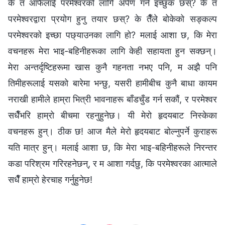
के तँ आफैलाई परमेश्‍वरको लागि अर्पण गर्न इच्छुक छस्? के तँ
परमेश्‍वरद्वारा प्रयोग हुनु तयार छस्? के तैँले बोकेको सङ्कल्प
परमेश्‍वरको इच्छा पछ्याउनका लागि हो? मलाई आशा छ, कि मेरा
वचनहरू मेरा भाइ-बहिनीहरूका लागि केही सहायता हुन सक्छन्।
मेरा अन्तर्दृष्टिहरूमा खास कुनै गहनता नभए पनि, म अझै पनि
तिमीहरूलाई यसको बारेमा भन्छु, यसरी हामीबीच कुनै बाधा कायम
नराखी हामीले हाम्रा भित्री भावनाहरू बाँडचुँड गर्न सकौं, र परमेश्‍वर
सधैँभरि हाम्रो बीचमा रहनुहुनेछ। यी मेरो हृदयबाट निस्केका
वचनहरू हुन्। ठीक छ! आज मैले मेरो हृदयबाट बोल्नुपर्ने कुराहरू
यति मात्र हुन्। मलाई आशा छ, कि मेरा भाइ-बहिनीहरूले निरन्तर
कडा परिश्रम गरिरहनेछन्, र म आशा गर्दछु, कि परमेश्‍वरका आत्माले
सधैँ हाम्रो हेरचाह गर्नुहुनेछ!