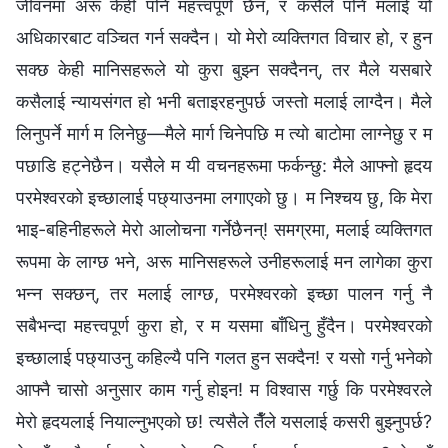
जीवनमा अरू केही पनि महत्त्वपूर्ण छैन, र कसैले पनि मलाई यो
अधिकारबाट वञ्चित गर्न सक्दैन। यो मेरो व्यक्तिगत विचार हो, र हुन
सक्छ केही मानिसहरूले यो कुरा बुझ्न सक्दैनन्, तर मैले यसबारे
कसैलाई न्यायसंगत हो भनी बताइरहनुपर्छ जस्तो मलाई लाग्दैन। मैले
लिनुपर्ने मार्ग म लिनेछु—मैले मार्ग चिनेपछि म त्यो बाटोमा लाग्‍नेछु र म
पछाडि हट्नेछैन। यसैले म यी वचनहरूमा फर्कन्छु: मैले आफ्नो हृदय
परमेश्‍वरको इच्छालाई पछ्याउनमा लगाएको छु। म निश्चय छु, कि मेरा
भाइ-बहिनीहरूले मेरो आलोचना गर्नेछैनन्! समग्रमा, मलाई व्यक्तिगत
रूपमा के लाग्छ भने, अरू मानिसहरूले उनीहरूलाई मन लागेका कुरा
भन्न सक्छन्, तर मलाई लाग्छ, परमेश्‍वरको इच्छा पालन गर्नु नै
सबैभन्दा महत्त्वपूर्ण कुरा हो, र म यसमा बाँधिनु हुँदैन। परमेश्‍वरको
इच्छालाई पछ्याउनु कहिल्यै पनि गलत हुन सक्दैन! र यसो गर्नु भनेको
आफ्नै चासो अनुसार काम गर्नु होइन! म विश्‍वास गर्छु कि परमेश्‍वरले
मेरो हृदयलाई नियाल्नुभएको छ! त्यसैले तैँले यसलाई कसरी बुझ्नुपर्छ?