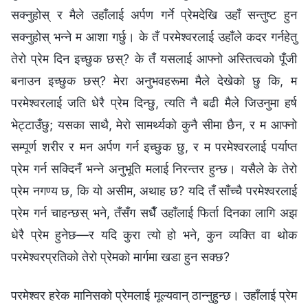
सक्‍नुहोस् र मैले उहाँलाई अर्पण गर्ने प्रेमदेखि उहाँ सन्तुष्ट हुन
सक्नुहोस् भन्ने म आशा गर्छु। के तँ परमेश्‍वरलाई उहाँले कदर गर्नहेतु
तेरो प्रेम दिन इच्छुक छस्? के तँ यसलाई आफ्नो अस्तित्वको पूँजी
बनाउन इच्छुक छस्? मेरा अनुभवहरूमा मैले देखेको छु कि, म
परमेश्‍वरलाई जति धेरै प्रेम दिन्छु, त्यति नै बढी मैले जिउनुमा हर्ष
भेट्टाउँछु; यसका साथै, मेरो सामर्थ्यको कुनै सीमा छैन, र म आफ्नो
सम्पूर्ण शरीर र मन अर्पण गर्न इच्छुक छु, र म परमेश्‍वरलाई पर्याप्त
प्रेम गर्न सक्दिनँ भन्ने अनुभूति मलाई निरन्तर हुन्छ। यसैले के तेरो
प्रेम नगण्य छ, कि यो असीम, अथाह छ? यदि तँ साँच्चै परमेश्‍वरलाई
प्रेम गर्न चाहन्छस् भने, तँसँग सधैँ उहाँलाई फिर्ता दिनका लागि अझ
धेरै प्रेम हुनेछ—र यदि कुरा त्यो हो भने, कुन व्यक्ति वा थोक
परमेश्‍वरप्रतिको तेरो प्रेमको मार्गमा खडा हुन सक्छ?
परमेश्‍वर हरेक मानिसको प्रेमलाई मूल्यवान् ठान्नुहुन्छ। उहाँलाई प्रेम