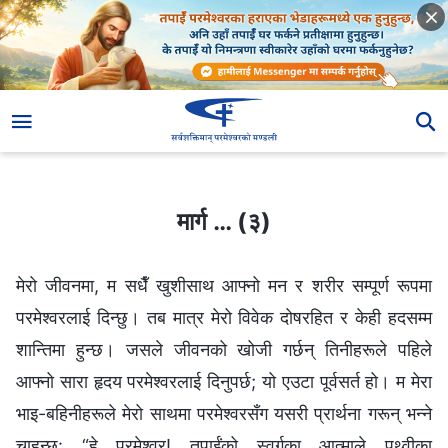
मार्ग … (३)
मार्ग … (३)
मेरो जीवनमा, म सधैँ खुशीसाथ आफ्नो मन र शरीर सम्पूर्ण रूपमा
परमेश्‍वरलाई दिन्छु। तब मात्र मेरो विवेक दोषरहित र केही हदसम्म
शान्तिमा हुन्छ। जसले जीवनको खोजी गर्छन् तिनीहरूले पहिले
आफ्नो सारा हृदय परमेश्‍वरलाई दिनुपर्छ; यो एउटा पूर्वसर्त हो। म मेरा
भाइ-बहिनीहरूले मेरो साथमा परमेश्‍वरसँग यसरी प्रार्थना गरून् भन्‍ने
चाहन्छु: “हे परमेश्‍वर! तपाईंको स्वर्गका आत्माले पृथ्वीका