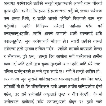
अन्तर्गत परमेश्‍वरले उहाँको सम्पूर्ण ब्रह्माण्डको आफ्नो काम चीनको
मुख्य भूमिमा बस्ने मानिसहरूलाई हस्तान्तरण गर्नुभयो, जसमा सबैभन्दा
कम क्षमता थियो, र उहाँले आफ्नो प्रेमिलो विजयको काम सुरु
गर्नुभयो। उहाँले तिनीहरू सबैलाई उहाँलाई प्रेम गर्ने
बनाइसक्नुभएपछि, उहाँले आफ्नो कामको अर्को चरणलाई अघि
बढाउनुहुनेछ, जुन परमेश्‍वरको योजना हो। यसरी उहाँको कामले
सबैभन्दा ठूलो प्रभाव हासिल गर्दछ। उहाँको कामको दायराको केन्द्र
र सीमाहरू, दुवै छन्। हाम्रो दिन आओस् भनी परमेश्‍वरले हामीमा
काम गर्दा कति ठूलो मूल्य चुकाउनुभएको छ र उहाँले कति धेरै रगत-
पसिना खर्चनुभएको छ भन्‍ने कुरा स्पष्टै छ। यही नै हाम्रो आशिष् हो।
त्यसकारण जुन कुराले मानिसहरूका धारणाहरूलाई अचम्मित पार्छ,
त्‍योचाहिँ यो हो कि पश्चिमीहरूले हामी असल ठाउँमा जन्मिएकोमा ईर्ष्या
गर्छन्, तर सबै हामीचाहिँ आफूलाई तुच्छ र नीच देख्छौं। के यो
परमेश्‍वरले हामीलाई माथि उठाउनुभएको होइन र? ठूलो रातो