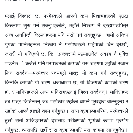
मलाई विश्‍वास छ, परमेश्‍वरले आफ्नो काम पिशाचहरूको एउटा
किल्लामा सुरु गर्न सक्नुभएकोले, उहाँले निश्चय नै ब्रह्माण्डभित्र
अन्य अनगिन्ती किल्लाहरूमा पनि यसो गर्न सक्नुहुन्छ। हामी अन्तिम
युगका मानिसहरूले निश्‍चय नै परमेश्‍वरको महिमाको दिन देख्‍छौं,
जसरी यो भनिएको छ, कि “अन्त्यसम्‍मै पछ्याउनेले अवश्य नै मुक्ति
पाउनेछ।” कसैले पनि परमेश्‍वरको कामको यस चरणमा उहाँको स्थान
लिन सक्दैन—परमेश्‍वर स्‍वयम्‌ले मात्र यो काम गर्न सक्नुहुन्छ,
किनकि कामको यो चरण असाधारण छ, यो विजयको कामको चरण
हो, र मानिसहरूले अन्य मानिसहरूलाई जित्न सक्दैनन्। मानिसहरू
तब मात्र जितिन्छन् जब परमेश्‍वर उहाँको आफ्नै मुखद्वारा बोल्नुहुन्छ र
उहाँको आफ्नै हातले काम गर्नुहुन्छ। सारा ब्रह्माण्डभरिमा, परमेश्‍वरले
ठूलो रातो अजिङ्गरको देशलाई परीक्षणको भूमिको रूपमा प्रयोग
गर्नुहुन्छ, त्यसपछि उहाँ सारा ब्रह्माण्डभरि यस काममा लाग्नुहुनेछ।