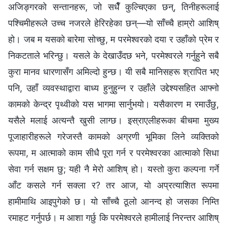
अजिङ्गरको सन्तानहरू, जो सधैँ कुल्चिएका छन्, तिनीहरूलाई
पश्चिमीहरूले उच्‍च नजरले हेरिरहेका छन्—यो साँच्चै हाम्रो आशिष्
हो। जब म यसको बारेमा सोच्छु, म परमेश्‍वरको दया र उहाँको प्रेम र
निकटताले भरिन्छु। यसले के देखाउँदछ भने, परमेश्‍वरले गर्नुहुने सबै
कुरा मानव धारणासँग अमिल्दो हुन्छ। यी सबै मानिसहरू श्रापित भए
पनि, उहाँ व्यवस्थाद्वारा बाध्य हुनुहुन्न र उहाँले उद्देश्यसहित आफ्नो
कामको केन्द्र पृथ्वीको यस भागमा सार्नुभयो। यसैकारण म रमाउँछु,
यसैले मलाई अत्यन्तै खुसी लाग्छ। इस्राएलीहरूका बीचमा मुख्य
पूजाहारीहरूले गरेजस्तै कामको अग्रणी भूमिका लिने व्यक्तिको
रूपमा, म आत्माको काम सीधै पूरा गर्न र परमेश्‍वरका आत्माको सिधा
सेवा गर्न सक्षम छु; यही नै मेरो आशिष् हो। यस्तो कुरा कल्पना गर्ने
आँट कसले गर्न सक्ला र? तर आज, यो अप्रत्याशित रूपमा
हामीमाथि आइपुगेको छ। यो साँच्चै ठूलो आनन्द हो जसका निम्ति
रमाहट गर्नुपर्छ। म आशा गर्छु कि परमेश्‍वरले हामीलाई निरन्तर आशिष्‌