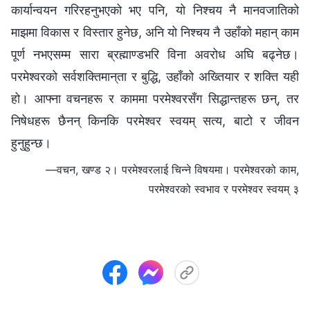
कार्यान्वयन गरिरहनुभएको भए पनि, यो निश्चय नै मानवजातिको
माझमा विकास र विस्तार हुनेछ, अनि यो निश्चय नै उहाँको महान् काम
पूर्ण नभएसम्म सारा ब्रह्माण्डभरि विना अवरोध अघि बढ्नेछ।
परमेश्‍वरको सर्वशक्तिमान्‌ता र बुद्धि, उहाँको अख्तियार र शक्ति यही
हो। आफ्ना वचनहरू र काममा परमेश्‍वरसँग सिद्धान्तहरू छन्, तर
निषेधहरू छैनन् किनकि परमेश्‍वर स्वयम् सत्य, बाटो र जीवन
हुनुहुन्छ।
—वचन, खण्ड २। परमेश्‍वरलाई चिन्‍ने विषयमा। परमेश्‍वरको काम,
परमेश्‍वरको स्वभाव र परमेश्‍वर स्वयम् ३